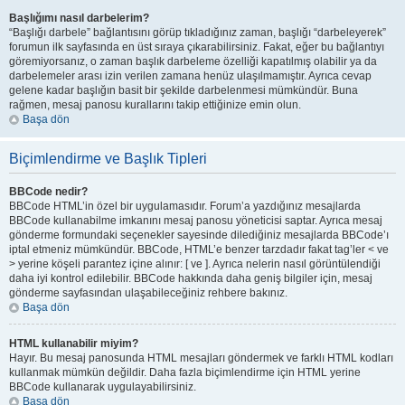
Başlığımı nasıl darbelerim?
“Başlığı darbele” bağlantısını görüp tıkladığınız zaman, başlığı “darbeleyerek”
forumun ilk sayfasında en üst sıraya çıkarabilirsiniz. Fakat, eğer bu bağlantıyı
göremiyorsanız, o zaman başlık darbeleme özelliği kapatılmış olabilir ya da
darbelemeler arası izin verilen zamana henüz ulaşılmamıştır. Ayrıca cevap
gelene kadar başlığın basit bir şekilde darbelenmesi mümkündür. Buna
rağmen, mesaj panosu kurallarını takip ettiğinize emin olun.
Başa dön
Biçimlendirme ve Başlık Tipleri
BBCode nedir?
BBCode HTML’in özel bir uygulamasıdır. Forum’a yazdığınız mesajlarda
BBCode kullanabilme imkanını mesaj panosu yöneticisi saptar. Ayrıca mesaj
gönderme formundaki seçenekler sayesinde dilediğiniz mesajlarda BBCode’ı
iptal etmeniz mümkündür. BBCode, HTML’e benzer tarzdadır fakat tag’ler < ve
> yerine köşeli parantez içine alınır: [ ve ]. Ayrıca nelerin nasıl görüntülendiği
daha iyi kontrol edilebilir. BBCode hakkında daha geniş bilgiler için, mesaj
gönderme sayfasından ulaşabileceğiniz rehbere bakınız.
Başa dön
HTML kullanabilir miyim?
Hayır. Bu mesaj panosunda HTML mesajları göndermek ve farklı HTML kodları
kullanmak mümkün değildir. Daha fazla biçimlendirme için HTML yerine
BBCode kullanarak uygulayabilirsiniz.
Başa dön