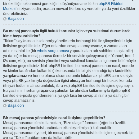
bir özelliğin eklenmesi gerektiğini düşünüyorsanız lütfen
phpBB Fikirleri
Merkezi
’ni ziyaret edin, oradan mevcut fikirlere oy verebilir ya da yeni özellikler
önerebilirsiniz.
Başa dön
Bu mesaj panosuyla ilgili hukuki sorunlar için veya suistimal durumlarda
kime başvurabilirim?
“Takım” sayfasında listelenmiş yöneticilerin herhangi biri ile şikayetleriniz için
iletişime geçebilirsiniz. Eğer onlardan cevap alamıyorsanız, o zaman alan
adının sahibi ile (bir
whois sorgulaması
yaparak alan adı sahibine ulaşılabilir)
ya da, eğer bu mesaj panosu ücretsiz bir serviste çalışıyorsa (ör. Yahoo!, free.fr,
f2s.com, v.b.), bu servisin yönetimi veya suistimal konularla ilgilenen bölümüyle
iletişime geçmelisiniz. Not: phpBB Limited, bu mesaj panosunun nasıl, nerede
ve kimler tarafından kullanıldığı konusunda bir bilgisi olmadığı için
kesinlikle
yargılanamaz
ve her ne olursa olsun sorumlu tutulamaz. phpBB.com sitesiyle
veya phpBB yazılımıyla
doğrudan ilgisi olmayan
herhangi bir hukuki konuda
(ihtiyati tedbir, mali sorumluluk, iftira vs.) phpBB Limited ile iletişime geçmeyin.
Bu yazılımın herhangi
üçüncü şahıslar tarafından kullanımıyla ilgili
phpBB
Limited’e e-posta gönderirseniz, ya çok kısa bir cevap alırsınız ya da hiç bir
cevap alamazsınız.
Başa dön
Bir mesaj panosu yöneticisiyle nasıl iletişime geçebilirim?
Mesaj panosunun tüm kullanıcıları, “Bize ulaşın” formunu (eğer bu özellik
mesaj panosu yöneticisi tarafından etkinleştirilmişse) kullanabilir.
Mesaj panosunun üyeleri, bir mesaj panosu yöneticisi ile iletişime geçmek için
ayrıca “Takım” bağlantısını da kullanabilir.