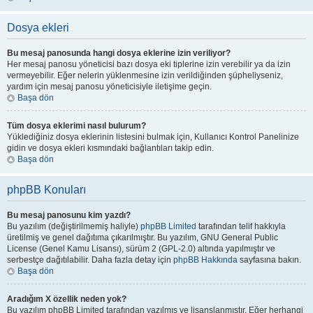
Dosya ekleri
Bu mesaj panosunda hangi dosya eklerine izin veriliyor?
Her mesaj panosu yöneticisi bazı dosya eki tiplerine izin verebilir ya da izin
vermeyebilir. Eğer nelerin yüklenmesine izin verildiğinden şüpheliyseniz,
yardım için mesaj panosu yöneticisiyle iletişime geçin.
Başa dön
Tüm dosya eklerimi nasıl bulurum?
Yüklediğiniz dosya eklerinin listesini bulmak için, Kullanıcı Kontrol Panelinize
gidin ve dosya ekleri kısmındaki bağlantıları takip edin.
Başa dön
phpBB Konuları
Bu mesaj panosunu kim yazdı?
Bu yazılım (değiştirilmemiş haliyle)
phpBB Limited
tarafından telif hakkıyla
üretilmiş ve genel dağıtıma çıkarılmıştır. Bu yazılım, GNU General Public
License (Genel Kamu Lisansı), sürüm 2 (GPL-2.0) altında yapılmıştır ve
serbestçe dağıtılabilir. Daha fazla detay için
phpBB Hakkında
sayfasına bakın.
Başa dön
Aradığım X özellik neden yok?
Bu yazılım phpBB Limited tarafından yazılmış ve lisanslanmıştır. Eğer herhangi