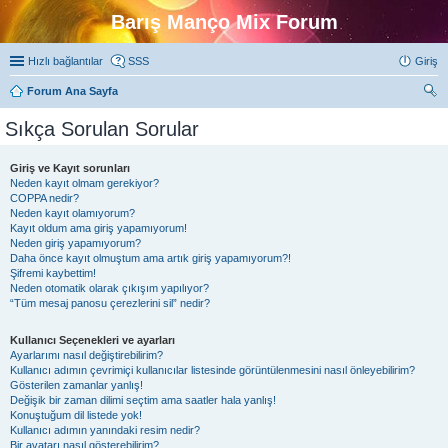
Barış Manço Mix Forum
Hızlı bağlantılar
SSS
Giriş
Forum Ana Sayfa
ra
Sıkça Sorulan Sorular
Giriş ve Kayıt sorunları
Neden kayıt olmam gerekiyor?
COPPA nedir?
Neden kayıt olamıyorum?
Kayıt oldum ama giriş yapamıyorum!
Neden giriş yapamıyorum?
Daha önce kayıt olmuştum ama artık giriş yapamıyorum?!
Şifremi kaybettim!
Neden otomatik olarak çıkışım yapılıyor?
“Tüm mesaj panosu çerezlerini sil” nedir?
Kullanıcı Seçenekleri ve ayarları
Ayarlarımı nasıl değiştirebilirim?
Kullanıcı adımın çevrimiçi kullanıcılar listesinde görüntülenmesini nasıl önleyebilirim?
Gösterilen zamanlar yanlış!
Değişik bir zaman dilimi seçtim ama saatler hala yanlış!
Konuştuğum dil listede yok!
Kullanıcı adımın yanındaki resim nedir?
Bir avatarı nasıl gösterebilirim?