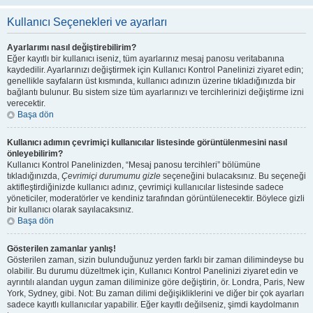
Kullanıcı Seçenekleri ve ayarları
Ayarlarımı nasıl değiştirebilirim?
Eğer kayıtlı bir kullanıcı iseniz, tüm ayarlarınız mesaj panosu veritabanına
kaydedilir. Ayarlarınızı değiştirmek için Kullanıcı Kontrol Panelinizi ziyaret edin;
genellikle sayfaların üst kısmında, kullanıcı adınızın üzerine tıkladığınızda bir
bağlantı bulunur. Bu sistem size tüm ayarlarınızı ve tercihlerinizi değiştirme izni
verecektir.
Başa dön
Kullanıcı adımın çevrimiçi kullanıcılar listesinde görüntülenmesini nasıl
önleyebilirim?
Kullanıcı Kontrol Panelinizden, “Mesaj panosu tercihleri” bölümüne
tıkladığınızda,
Çevrimiçi durumumu gizle
seçeneğini bulacaksınız. Bu seçeneği
aktifleştirdiğinizde kullanıcı adınız, çevrimiçi kullanıcılar listesinde sadece
yöneticiler, moderatörler ve kendiniz tarafından görüntülenecektir. Böylece gizli
bir kullanıcı olarak sayılacaksınız.
Başa dön
Gösterilen zamanlar yanlış!
Gösterilen zaman, sizin bulunduğunuz yerden farklı bir zaman dilimindeyse bu
olabilir. Bu durumu düzeltmek için, Kullanıcı Kontrol Panelinizi ziyaret edin ve
ayrıntılı alandan uygun zaman diliminize göre değiştirin, ör. Londra, Paris, New
York, Sydney, gibi. Not: Bu zaman dilimi değişikliklerini ve diğer bir çok ayarları
sadece kayıtlı kullanıcılar yapabilir. Eğer kayıtlı değilseniz, şimdi kaydolmanın