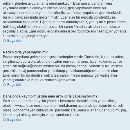
edilen işlemleri uygulamanız gerekmektedir. Bazı mesaj panoları yeni
kayıtlarda ayrıca aktivasyon istemektedir, giriş yapmadan önce bu
aktivasyonun kendiniz ya da bir yönetici tarafından yapılması gerekmektedir;
bu bilgi kayıt sırasında gösterilmiştir. Eğer size bir e-posta gönderildiyse,
açıklamaları takip edin. Eğer bir e-posta almadıysanız, yanlış bir e-posta adresi
belirtmiş olabilirsiniz ya da e-posta, bir spam filtresi tarafından spam olarak
seçilmiş olabilir. Eğer doğru e-posta adresi belirttiğinize eminseniz, bir yönetici
ile iletişime geçmeyi deneyin.
Başa dön
Neden giriş yapamıyorum?
Bunun meydana gelmesinde çeşitli sebepler vardır. Öncelikle, kullanıcı adınız
ve şifrenizi doğru olarak girdiğinizden emin olmalısınız. Eğer kullanıcı adı ve
şifrenizin doğruluğundan eminseniz, bir mesaj panosu yöneticisi ile iletişime
geçerek mesaj panosundan yasaklanıp yasaklanmadığınızdan emin olun.
Eğer sorun bu da değilse web sitesi sahibi mesaj panosu için yanlış ayar
yapmış olabilir ve bunu düzeltmesi gerekebilir.
Başa dön
Daha önce kayıt olmuştum ama artık giriş yapamıyorum?!
Bazı sebeplerden dolayı bir yönetici hesabınızı deaktif etmiş ya da silmiş
olabilir. Ayrıca, bazı mesaj panoları veritabanını azaltmak için uzun bir süredir
mesaj göndermeyen kullanıcıları periyodik aralıklarla silerler. Eğer bu olmuşsa,
tekrar kayıt olmayı deneyin ve tartışmalara katılın.
Başa dön