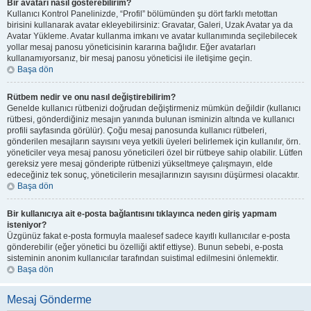
Bir avatarı nasıl gösterebilirim?
Kullanıcı Kontrol Panelinizde, “Profil” bölümünden şu dört farklı metottan
birisini kullanarak avatar ekleyebilirsiniz: Gravatar, Galeri, Uzak Avatar ya da
Avatar Yükleme. Avatar kullanma imkanı ve avatar kullanımında seçilebilecek
yollar mesaj panosu yöneticisinin kararına bağlıdır. Eğer avatarları
kullanamıyorsanız, bir mesaj panosu yöneticisi ile iletişime geçin.
Başa dön
Rütbem nedir ve onu nasıl değiştirebilirim?
Genelde kullanıcı rütbenizi doğrudan değiştirmeniz mümkün değildir (kullanıcı
rütbesi, gönderdiğiniz mesajın yanında bulunan isminizin altında ve kullanıcı
profili sayfasında görülür). Çoğu mesaj panosunda kullanıcı rütbeleri,
gönderilen mesajların sayısını veya yetkili üyeleri belirlemek için kullanılır, örn.
yöneticiler veya mesaj panosu yöneticileri özel bir rütbeye sahip olabilir. Lütfen
gereksiz yere mesaj gönderipte rütbenizi yükseltmeye çalışmayın, elde
edeceğiniz tek sonuç, yöneticilerin mesajlarınızın sayısını düşürmesi olacaktır.
Başa dön
Bir kullanıcıya ait e-posta bağlantısını tıklayınca neden giriş yapmam
isteniyor?
Üzgünüz fakat e-posta formuyla maalesef sadece kayıtlı kullanıcılar e-posta
gönderebilir (eğer yönetici bu özelliği aktif ettiyse). Bunun sebebi, e-posta
sisteminin anonim kullanıcılar tarafından suistimal edilmesini önlemektir.
Başa dön
Mesaj Gönderme