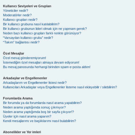
Kullanıcı Seviyeleri ve Grupları
Yöneticiler nedir?
Moderatörler nedir?
Kullanıcı grupları nedir?
Bir kullanıcı grubuna nasıl katılabilirim?
Bir kullanıcı grubunun lideri olmak için ne yapmam gerek?
Neden bazı kullanıcı grupları farklı renkte görünüyor?
“Varsayılan kullanıcı grubu” nedir?
“Takım” bağlantısı nedir?
Özel Mesajlar
Özel mesaj gönderemiyorum!
İstemediğim özel mesajları almaya devam ediyorum!
Bu mesaj panosunda herhangi birinden spam e-posta aldım!
Arkadaşlar ve Engellenenler
Arkadaşlarım ve Engellenenler listesi nedir?
Kullanıcıları Arkadaşlar veya Engellenenler listeme nasıl ekleyebilir / silebilirim?
Forumlarda Arama
Bir forumda ya da forumlarda nasıl arama yapabilirim?
Neden arama yaptığımda sonuç çıkmıyor?
Neden arama yaptığımda boş bir sayfa çıkıyor!?
Üyeler için nasıl arama yaparım?
Kendi mesajlarımı ve başlıklarımı nasıl bulabilirim?
Abonelikler ve Yer imleri