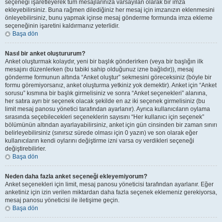
seçeneği işaretleyerek tüm mesajlarınıza varsayılan olarak bir imza
ekleyebilirsiniz. Buna rağmen dilediğiniz her mesaj için imzanızın eklenmesini
önleyebilirsiniz, bunu yapmak içinse mesaj gönderme formunda imza ekleme
seçeneğinin işaretini kaldırmanız yeterlidir.
Başa dön
Nasıl bir anket oluştururum?
Anket oluşturmak kolaydır, yeni bir başlık gönderirken (veya bir başlığın ilk
mesajını düzenlerken (bu tabiki sahip olduğunuz izne bağlıdır)), mesaj
gönderme formunun altında “Anket oluştur” sekmesini göreceksiniz (böyle bir
formu göremiyorsanız, anket oluşturma yetkiniz yok demektir). Anket için “Anket
sorusu” kısmına bir başlık girmelisiniz ve sonra “Anket seçenekleri” alanına,
her satıra ayrı bir seçenek olacak şekilde en az iki seçenek girmelisiniz (bu
limit mesaj panosu yönetici tarafından ayarlanır). Ayrıca kullanıcıların oylama
sırasında seçebilecekleri seçeneklerin sayısını “Her kullanıcı için seçenek”
bölümünün altından ayarlayabilirsiniz, anket için gün cinsinden bir zaman sınırı
belirleyebilirsiniz (sınırsız sürede olması için 0 yazın) ve son olarak eğer
kullanıcıların kendi oylarını değiştirme izni varsa oy verdikleri seçeneği
değiştirebilirler.
Başa dön
Neden daha fazla anket seçeneği ekleyemiyorum?
Anket seçenekleri için limit, mesaj panosu yöneticisi tarafından ayarlanır. Eğer
anketiniz için izin verilen miktardan daha fazla seçenek eklemeniz gerekiyorsa,
mesaj panosu yöneticisi ile iletişime geçin.
Başa dön