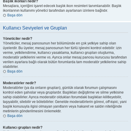
Başlık ikonları nedir?
Mesajlara, içeriğini işaret edecek başlık ikon resimleri tanımlanabilir. Başlık
ikonlarının kullanımı yönetici tarafından ayarlanan izinlere bağlıdır.
Başa dön
Kullanıcı Seviyeleri ve Grupları
Yöneticiler nedir?
Yöneticiler, mesaj panosunun her bölümünde en çok yetkiye sahip olan
üyelerdir. Bu üyeler, mesaj panosunun her türlü işlevini kontrol edebilir: izin
verme, yetkilendirme, kullanıcı yasaklama, kullanıcı grupları oluşturma,
moderatör yetkilerini verme vs. Ayrıca onlar mesaj panosu kurucusu tarafından
verilen ayarlara bağlı olarak bütün forumlarda tam moderatör yetkilerine sahip
olabilirler.
Başa dön
Moderatörler nedir?
Moderatörler (ya da onların grupları), günlük olarak forumun çalışmasını
kontrol eden şahıslar veya gruplardır. Başlıkları değiştirme ve silme yetkisine
sahip olabilirler. Ayrıca moderatör oldukları forumdaki başlıkları kilitleyebilir,
taşıyabilir, silebilir ve bölebilirler. Genelde moderatörlerin görevi,
off-topic
, yani
başlık konusuyla ilgisi olmayan yanıtların veya hakaret ve saldırı niteliğinde
metinlerin gönderilmesini önlemektir.
Başa dön
Kullanıcı grupları nedir?