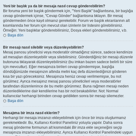
Yeni bir başlık ya da bir mesaja nasıl cevap gönderebilirim?
Bir foruma yeni bir başlık göndermek için, "Yeni Başlık" bağlantısına, bir başlığa
cevap göndermek içinse, "Cevap Gönder" bağlantısına tıklayın. Bir mesaj
göndermeden önce kayıt olmanız gerekebilir. Forum ve başlık ekranlarının alt
kısımlarında her forum için mevcut olan izinlerin bir listesini görebilirsiniz.
Örneğin: Yeni başlıklar gönderebilirsiniz, Dosya ekleri gönderebilirsiniz, v.b.
Başa dön
Bir mesajı nasıl silebilir veya düzenleyebilirim?
Mesaj panosu yöneticisi veya moderatör olmadığınız sürece, sadece kendinize
ait mesajları düzenleyebilir veya silebilirsiniz. Gönderdiğiniz bir mesajı
düzenle
butonuna tıklayarak düzenleyebilirsiniz (bu imkan bazen sadece belirli bir süre
için mevcuttur). Eğer mesajınıza birileri cevap göndermişse, başlığa
döndüğünüzde mesajınızın altında metni kaç defa düzenlediğinizi gösteren
kısa bir yazı göreceksiniz. Mesajınıza henüz cevap verilmemişse, bu not
görülmez. Ayrıca mesajınız mesaj panosu yöneticileri veya moderatörler
tarafından düzenlenince de bu metin görünmez. Buna rağmen mesajı neden
düzenlediklerine dair kendilerine has bir not bırakabilirler. Not: Normal
kullanıcılar herhangi birinden cevap geldikten sonra bir mesajı silemezler.
Başa dön
Mesajıma bir imza nasıl eklerim?
Herhangi bir mesaja imzanızı ekleyebilmek için önce bir imza oluşturmanız
gerekmektedir. Bu, Kullanıcı Kontrol Paneliniz yoluyla yapılır. Daha sonra
mesaj gönderme formunun alt kısmındaki
Bir imza ekle
seçeneğini seçip
mesajınıza imzanızı ekleyebilirsiniz. Ayrıca Kullanıcı Kontrol Panelindeki uygun