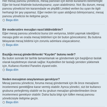
Her mesaj panosu yöneticisi, mesaj panoları için kendi kurallarını belirlemiştir.
Eğer bir kural ihlalinde bulunduysanız, uyarı alabilirsiniz. Not: Bu durum, mesaj
panosu yöneticisi’nin kararındadır ve phpBB Limited verilen bu uyarı ile ilgili
herhangi bir şey yapamaz. Eğer neden bir uyarı aldığınızı bilmiyorsanız, mesaj
panosu yöneticisi ile iletişime geçin.
Başa dön
Bir moderatöre mesajları nasıl bildirebilirim?
Eğer mesaj panosu yöneticisi buna izin veriyorsa, bildiri yapmak istediğiniz
mesaja gidin ve orada mesaj bildirileri için bir buton göreceksiniz. Bu butona
tıklayarak mesaj bildirisi için zorunlu adımlara ulaşacaksınız.
Başa dön
Başlığa mesaj gönderilirkenki “Kaydet” butonu nedir?
Bu buton sonraki bir tarihte tamamlamak ve göndermek için başlığınızı taslak
olarak kaydetmeye olanak sağlar. Kaydedilen bir taslağı yeniden yüklemek
için, Kullanıcı Kontrol Panelini ziyaret edin.
Başa dön
Neden mesajımın onaylanması gerekiyor?
Mesaj panosu yöneticisi, foruma mesaj göndermek için ilk önce mesajların
incelenmesi gerektiğine karar vermiş olabilir. Ayrıca yönetici, sizi bir kullanıcı
grubuna yerleştirmiş olabilir ve bu grubun mesajları gönderilmeden önce
incelenmesi gerekiyor olabilir. Daha fazla bilgi için lütfen mesaj panosu
yöneticisiyle iletişime geçin.
Başa dön