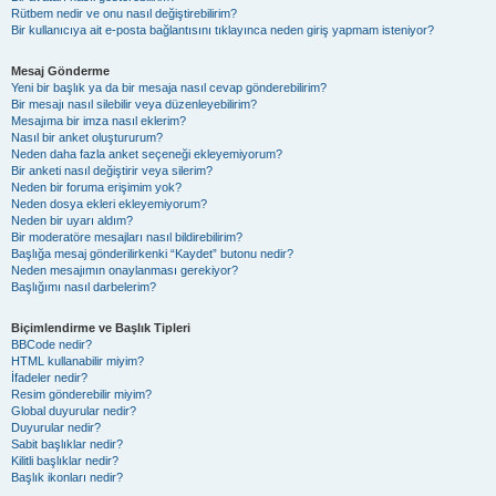
Rütbem nedir ve onu nasıl değiştirebilirim?
Bir kullanıcıya ait e-posta bağlantısını tıklayınca neden giriş yapmam isteniyor?
Mesaj Gönderme
Yeni bir başlık ya da bir mesaja nasıl cevap gönderebilirim?
Bir mesajı nasıl silebilir veya düzenleyebilirim?
Mesajıma bir imza nasıl eklerim?
Nasıl bir anket oluştururum?
Neden daha fazla anket seçeneği ekleyemiyorum?
Bir anketi nasıl değiştirir veya silerim?
Neden bir foruma erişimim yok?
Neden dosya ekleri ekleyemiyorum?
Neden bir uyarı aldım?
Bir moderatöre mesajları nasıl bildirebilirim?
Başlığa mesaj gönderilirkenki “Kaydet” butonu nedir?
Neden mesajımın onaylanması gerekiyor?
Başlığımı nasıl darbelerim?
Biçimlendirme ve Başlık Tipleri
BBCode nedir?
HTML kullanabilir miyim?
İfadeler nedir?
Resim gönderebilir miyim?
Global duyurular nedir?
Duyurular nedir?
Sabit başlıklar nedir?
Kilitli başlıklar nedir?
Başlık ikonları nedir?