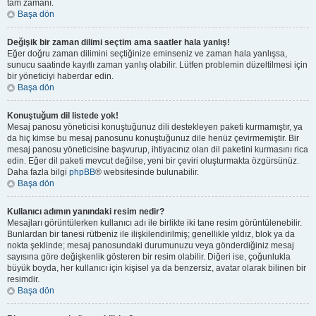
tam zamanı.
Başa dön
Değişik bir zaman dilimi seçtim ama saatler hala yanlış!
Eğer doğru zaman dilimini seçtiğinize eminseniz ve zaman hala yanlışsa,
sunucu saatinde kayıtlı zaman yanlış olabilir. Lütfen problemin düzeltilmesi için
bir yöneticiyi haberdar edin.
Başa dön
Konuştuğum dil listede yok!
Mesaj panosu yöneticisi konuştuğunuz dili destekleyen paketi kurmamıştır, ya
da hiç kimse bu mesaj panosunu konuştuğunuz dile henüz çevirmemiştir. Bir
mesaj panosu yöneticisine başvurup, ihtiyacınız olan dil paketini kurmasını rica
edin. Eğer dil paketi mevcut değilse, yeni bir çeviri oluşturmakta özgürsünüz.
Daha fazla bilgi
phpBB
® websitesinde bulunabilir.
Başa dön
Kullanıcı adımın yanındaki resim nedir?
Mesajları görüntülerken kullanıcı adı ile birlikte iki tane resim görüntülenebilir.
Bunlardan bir tanesi rütbeniz ile ilişkilendirilmiş; genellikle yıldız, blok ya da
nokta şeklinde; mesaj panosundaki durumunuzu veya gönderdiğiniz mesaj
sayısına göre değişkenlik gösteren bir resim olabilir. Diğeri ise, çoğunlukla
büyük boyda, her kullanıcı için kişisel ya da benzersiz, avatar olarak bilinen bir
resimdir.
Başa dön