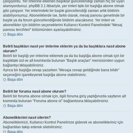
çalışıyordu. Yer imlerine eklenen başlıklar güncellendiği zaman hiç bir uyarı
alamıyordunuz. phpBB 3.1 itibariyle, yer imleri tıpkı bir başlığa abone olmak
gibi çalışıyor. Yer imlerindeki bir başlık güncellendiği zaman artık bildirim
alabiliyorsunuz. Aboneliklerde ise, farklı olarak, mesaj panosu genelinde bir
başlık ya da forum güncellendiğinde bildirim alacaksınız. Yer imleri ve
abonelikler için bildirim seçeneklerini Kullanıcı Kontrol Panelindeki “Mesaj
panosu tercihleri” bölümünden ayarlayabilirsiniz.
Başa dön
Belirli başlıkları nasıl yer imlerine eklerim ya da bu başlıklara nasıl abone
olurum?
Belirli bir başlığı yer imlerine eklemek ya da bu başlığa abone olmak için bir
başlıktaki üst ve alt kısımlarda bulunan “Başlık araçları” menüsünden uygun
bağlantıyı tıklayabilirsiniz.
Ayrıca bir başlığa cevap yazarken “Mesaja cevap geldiğinde bana bildir”
seçeneğini işaretleyerek başlığa abone olabilirsiniz.
Başa dön
Belirli bir foruma nasıl abone olurum?
Belirli bir foruma abone olmak için, ilgili foruma giriş yaptığınızda sayfanın alt
kısmında bulunan “Foruma abone ol” bağlantısına tıklayabilirsiniz.
Başa dön
Aboneliklerimi nasıl silerim?
Aboneliklerinizi, Kullanıcı Kontrol Panelinize giderek ve abonelikleriniz için
bağlantıları takip ederek silebilirsiniz.
Başa dön