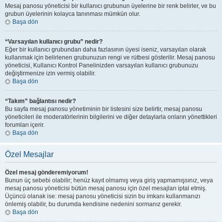
Mesaj panosu yöneticisi bir kullanıcı grubunun üyelerine bir renk belirler, ve bu
grubun üyelerinin kolayca tanınması mümkün olur.
Başa dön
“Varsayılan kullanıcı grubu” nedir?
Eğer bir kullanıcı grubundan daha fazlasının üyesi iseniz, varsayılan olarak
kullanmak için belirlenen grubunuzun rengi ve rütbesi gösterilir. Mesaj panosu
yöneticisi, Kullanıcı Kontrol Panelinizden varsayılan kullanıcı grubunuzu
değiştirmenize izin vermiş olabilir.
Başa dön
“Takım” bağlantısı nedir?
Bu sayfa mesaj panosu yönetiminin bir listesini size belirtir, mesaj panosu
yöneticileri ile moderatörlerinin bilgilerini ve diğer detaylarla onların yönettikleri
forumları içerir.
Başa dön
Özel Mesajlar
Özel mesaj gönderemiyorum!
Bunun üç sebebi olabilir; henüz kayıt olmamış veya giriş yapmamışsınız, veya
mesaj panosu yöneticisi bütün mesaj panosu için özel mesajları iptal etmiş.
Üçüncü olanak ise: mesaj panosu yöneticisi sizin bu imkanı kullanmanızı
önlemiş olabilir, bu durumda kendisine nedenini sormanız gerekir.
Başa dön