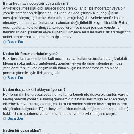
Bir anketi nasıl değiştirir veya silerim?
Anketlerde, mesajlar gibi sadece gönderen kullanıcı, bir moderatör veya bir
yönetici tarafından değiştirilebilir. Bir anketi değiştirmek için, başlığın ilk
mesajını tıklayın; ilgili anket daima bu mesaja bağlıdır. Ankete henüz katılan
olmadıysa, hazırlayan kullanıcı tarafından değiştirilebilir veya silinebilir. Fakat,
eğer üyeler ankete katılmışsa, sadece forum ve mesaj panosu yöneticileri
tarafından değiştirilebilir veya silinebilir. Böylece bir süre sonra şıkları değiştirip
anket sonuçlarını saptırma olanağı kalmaz.
Başa dön
Neden bir foruma erişimim yok?
Bazı forumlar sadece belirli kullanıcılara veya kullanıcı gruplarına açık olabilir.
Mesajları okumak, görüntülemek, göndermek ya da diğer işlemler için özel
yetki gerekebilir. Size erişim verilebilmesi için bir moderatör ya da mesaj
panosu yöneticisiyle iletişime geçin.
Başa dön
Neden dosya ekleri ekleyemiyorum?
Her forumda, her grupta, veya her kullanıcı temelinde dosya eki izinleri vardır.
Mesaj panosu yöneticisi mesaj gönderdiğiniz belirli forum için eklenen dosya
eklerine izin vermemiş olabilir, ya da muhtemelen sadece bazı gruplar dosya
eki gönderebiliyordur. Eğer dosya eki eklemenin sizin için neden kapalı olduğu
hakkında bir şüpheniz varsa mesaj panosu yöneticiyle iletişime geçin.
Başa dön
Neden bir uyarı aldım?