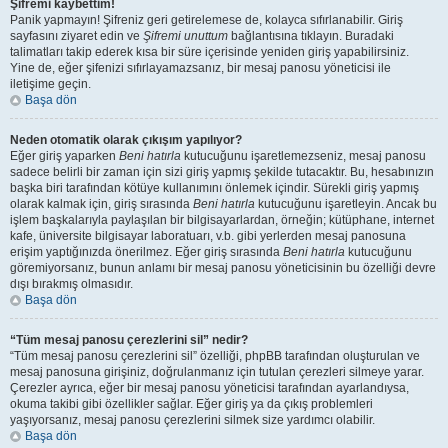
Şifremi kaybettim!
Panik yapmayın! Şifreniz geri getirelemese de, kolayca sıfırlanabilir. Giriş
sayfasını ziyaret edin ve
Şifremi unuttum
bağlantısına tıklayın. Buradaki
talimatları takip ederek kısa bir süre içerisinde yeniden giriş yapabilirsiniz.
Yine de, eğer şifenizi sıfırlayamazsanız, bir mesaj panosu yöneticisi ile
iletişime geçin.
Başa dön
Neden otomatik olarak çıkışım yapılıyor?
Eğer giriş yaparken
Beni hatırla
kutucuğunu işaretlemezseniz, mesaj panosu
sadece belirli bir zaman için sizi giriş yapmış şekilde tutacaktır. Bu, hesabınızın
başka biri tarafından kötüye kullanımını önlemek içindir. Sürekli giriş yapmış
olarak kalmak için, giriş sırasında
Beni hatırla
kutucuğunu işaretleyin. Ancak bu
işlem başkalarıyla paylaşılan bir bilgisayarlardan, örneğin; kütüphane, internet
kafe, üniversite bilgisayar laboratuarı, v.b. gibi yerlerden mesaj panosuna
erişim yaptığınızda önerilmez. Eğer giriş sırasında
Beni hatırla
kutucuğunu
göremiyorsanız, bunun anlamı bir mesaj panosu yöneticisinin bu özelliği devre
dışı bırakmış olmasıdır.
Başa dön
“Tüm mesaj panosu çerezlerini sil” nedir?
“Tüm mesaj panosu çerezlerini sil” özelliği, phpBB tarafından oluşturulan ve
mesaj panosuna girişiniz, doğrulanmanız için tutulan çerezleri silmeye yarar.
Çerezler ayrıca, eğer bir mesaj panosu yöneticisi tarafından ayarlandıysa,
okuma takibi gibi özellikler sağlar. Eğer giriş ya da çıkış problemleri
yaşıyorsanız, mesaj panosu çerezlerini silmek size yardımcı olabilir.
Başa dön