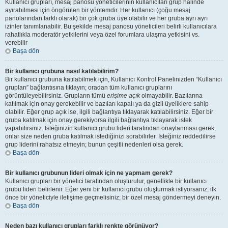
Kullanıcı grupları, mesaj panosu yöneticilerinin kullanıcıları grup halinde
ayırabilmesi için öngörülen bir yöntemdir. Her kullanıcı (çoğu mesaj
panolarından farklı olarak) bir çok gruba üye olabilir ve her gruba ayrı ayrı
izinler tanımlanabilir. Bu şekilde mesaj panosu yöneticileri belirli kullanıcılara
rahatlıkla moderatör yetkilerini veya özel forumlara ulaşma yetkisini vs.
verebilir
Başa dön
Bir kullanıcı grubuna nasıl katılabilirim?
Bir kullanıcı grubuna katılabilmek için, Kullanıcı Kontrol Panelinizden “Kullanıcı
grupları” bağlantısına tıklayın; oradan tüm kullanıcı gruplarını
görüntüleyebilirsiniz. Grupların tümü
erişime açık
olmayabilir. Bazılarına
katılmak için onay gerekebilir ve bazıları kapalı ya da gizli üyeliklere sahip
olabilir. Eğer grup açık ise, ilgili bağlantıya tıklayarak katılabilirsiniz. Eğer bir
gruba katılmak için onay gerekiyorsa ilgili bağlantıya tıklayarak istek
yapabilirsiniz. İsteğinizin kullanıcı grubu lideri tarafından onaylanması gerek,
onlar size neden gruba katılmak istediğinizi sorabilirler. İsteğiniz reddedilirse
grup liderini rahatsız etmeyin; bunun çeşitli nedenleri olsa gerek.
Başa dön
Bir kullanıcı grubunun lideri olmak için ne yapmam gerek?
Kullanıcı grupları bir yönetici tarafından oluşturulur, genellikle bir kullanıcı
grubu lideri belirlenir. Eğer yeni bir kullanıcı grubu oluşturmak istiyorsanız, ilk
önce bir yöneticiyle iletişime geçmelisiniz; bir özel mesaj göndermeyi deneyin.
Başa dön
Neden bazı kullanıcı grupları farklı renkte görünüyor?