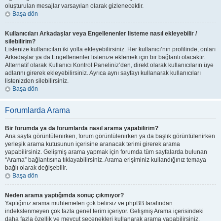
oluşturulan mesajlar varsayılan olarak gizlenecektir.
Başa dön
Kullanıcıları Arkadaşlar veya Engellenenler listeme nasıl ekleyebilir /
silebilirim?
Listenize kullanıcıları iki yolla ekleyebilirsiniz. Her kullanıcı’nın profilinde, onları
Arkadaşlar ya da Engellenenler listenize eklemek için bir bağlantı olacaktır.
Alternatif olarak Kullanıcı Kontrol Paneliniz’den, direkt olarak kullanıcıların üye
adlarını girerek ekleyebilirsiniz. Ayrıca aynı sayfayı kullanarak kullanıcıları
listenizden silebilirsiniz.
Başa dön
Forumlarda Arama
Bir forumda ya da forumlarda nasıl arama yapabilirim?
Ana sayfa görüntülenirken, forum görüntülenirken ya da başlık görüntülenirken
yerleşik arama kutusunun içerisine aranacak terimi girerek arama
yapabilirsiniz. Gelişmiş arama yapmak için forumda tüm sayfalarda bulunan
“Arama” bağlantısına tıklayabilirsiniz. Arama erişiminiz kullandığınız temaya
bağlı olarak değişebilir.
Başa dön
Neden arama yaptığımda sonuç çıkmıyor?
Yaptığınız arama muhtemelen çok belirsiz ve phpBB tarafından
indekslenmeyen çok fazla genel terim içeriyor. Gelişmiş Arama içerisindeki
daha fazla özellik ve mevcut seçenekleri kullanarak arama yapabilirsiniz.