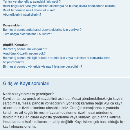
Yer imi ve abonelik arasındaki fark nedir?
Belirli başlıkları nasıl yer imlerine eklerim ya da bu başlıklara nasıl abone olurum?
Belirli bir foruma nasıl abone olurum?
Aboneliklerimi nasıl silerim?
Dosya ekleri
Bu mesaj panosunda hangi dosya eklerine izin veriliyor?
Tüm dosya eklerimi nasıl bulurum?
phpBB Konuları
Bu mesaj panosunu kim yazdı?
Aradığım X özellik neden yok?
Bu mesaj panosuyla ilgili hukuki sorunlar için veya suistimal durumlarda kime
başvurabilirim?
Bir mesaj panosu yöneticisiyle nasıl iletişime geçebilirim?
Giriş ve Kayıt sorunları
Neden kayıt olmam gerekiyor?
Kayıt olmanıza gerek olmayabilirdi aslında. Mesaj gönderebilmek için kaydın
şart olması, mesaj panosu yöneticisinin (yönetici) kararına bağlı. Ayrıca kayıt
olunca bazı özel imkanlara ulaşabilirsiniz. Örneğin mesajlarınızın yanında
kendinize ait küçük bir resim (avatar) gösterme, özel mesaj gönderme,
tanıdığınız kullanıcılara e-posta gönderme veya kullanıcı gruplarına katılma
imkanlarına misafir kullanıcılar sahip değildir. Kayıt işlemi çok basit olduğu için
kayıt olmanız önerilir.