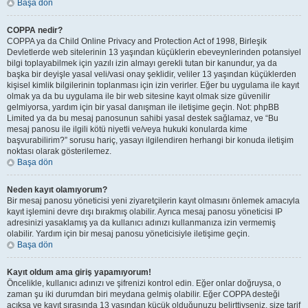
Başa dön
COPPA nedir?
COPPA ya da Child Online Privacy and Protection Act of 1998, Birleşik
Devletlerde web sitelerinin 13 yaşından küçüklerin ebeveynlerinden potansiyel
bilgi toplayabilmek için yazılı izin almayı gerekli tutan bir kanundur, ya da
başka bir deyişle yasal veli/vasi onay şeklidir, veliler 13 yaşından küçüklerden
kişisel kimlik bilgilerinin toplanması için izin verirler. Eğer bu uygulama ile kayıt
olmak ya da bu uygulama ile bir web sitesine kayıt olmak size güvenilir
gelmiyorsa, yardım için bir yasal danışman ile iletişime geçin. Not: phpBB
Limited ya da bu mesaj panosunun sahibi yasal destek sağlamaz, ve “Bu
mesaj panosu ile ilgili kötü niyetli ve/veya hukuki konularda kime
başvurabilirim?” sorusu hariç, yasayı ilgilendiren herhangi bir konuda iletişim
noktası olarak gösterilemez.
Başa dön
Neden kayıt olamıyorum?
Bir mesaj panosu yöneticisi yeni ziyaretçilerin kayıt olmasını önlemek amacıyla
kayıt işlemini devre dışı bırakmış olabilir. Ayrıca mesaj panosu yöneticisi IP
adresinizi yasaklamış ya da kullanıcı adınızı kullanmanıza izin vermemiş
olabilir. Yardım için bir mesaj panosu yöneticisiyle iletişime geçin.
Başa dön
Kayıt oldum ama giriş yapamıyorum!
Öncelikle, kullanıcı adınızı ve şifrenizi kontrol edin. Eğer onlar doğruysa, o
zaman şu iki durumdan biri meydana gelmiş olabilir. Eğer COPPA desteği
açıksa ve kayıt sırasında 13 yaşından küçük olduğunuzu belirttiyseniz, size tarif