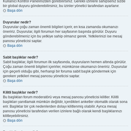
Kullanıcı Kontrol Panelinizden görebilirsiniz. Gerekli izinlere sahipseniz sizde
bir global duyuru gönderebilirsiniz, bu izinler yönetici tarafından ayarlanır.
Başa dön
Duyurular nedir?
Duyurular çoğu zaman önemli bilgileri içerir, en kısa zamanda okumanızı
öneririz. Duyurular, ilgili forumun her sayfasının başında görülür. Duyuru
gönderebilmeniz için bu yetkiye sahip olmanız gerek. Yetkilerinizi ise mesaj
panosu yöneticisi saptar.
Başa dön
Sabit başlıklar nedir?
Sabit başlıklar, ilgili forumun ilk sayfasında, duyuruların hemen altında görülür.
Çoğu zaman önemli bilgileri içerirler, mümkünse okumanızı öneririz. Duyurular
için geçerli olduğu gibi, herhangi bir foruma sabit başlık göndermek için
gereken yetkileri mesaj panosu yöneticisi saptar.
Başa dön
Kilitli başlıklar nedir?
Bu başlıkları forum moderatörü veya mesaj panosu yöneticisi kilitler. Kilitli
başlıkları yanıtlamak mümkün değildir, içerdikleri anketler otomatik olarak sona
erir. Başlıklar bir çok nedenlerden dolayı kilitlenmiş olabilir. Ayrıca mesaj
panosu yöneticisi tarafından verilen izinlere bağlı olarak kendi başlıklarınızı
kilitleyebilirsiniz.
Başa dön