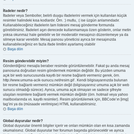
İfadeler nedir?
İfadeler veya Semboller, belirli duygu ifadelerini vermek için kullanılan küçük
resimler halindeki kısa kodlardır. Örn. :) mutlu, :( ise üzgün anlamındadır.
Kullanabileceğiniz ifadelerin tam listesini mesaj gönderme formunda
görebilirsiniz. İfadeleri aşırı derecede kullanmamaya özen gösterin, onlar metin
yoksa okunmaz hale gelebilir ve bir moderatör mesajınızı düzenlemeye ya da
silmeye karar verebilir. Mesaj panosu yöneticisi ayrıca bir mesajınızda
kullanabileceğiniz en fazla ifade limitini ayarlamış olabilir
Başa dön
Resim gönderebilir miyim?
Gönderdiğiniz mesajla beraber resimde görüntülenebilir. Fakat şu anda mesaj
panosuna doğrudan resim göndermek mümkün değildir. Bu yüzden umuma
açık bir web sunucusunda kayıtlı bir resme bağlantı vermeniz gerek, örn.
http://www.umuma-acik-sunucu.net/resim.gif . Kendi bilgisayarınızda bulunan
bir resme bağlantı vermeniz mümkün değil (bilgisayarınız umuma açık bir web
sunucu olmadığı sürece). Ayrıca, umuma açık olmayan ve sadece şifreyle
ulaşılan resimlere bağlantı vermek mümkün değildir (örn. hotmail veya yahoo
mailboxlarında vs. kayıtlı resimler). Resim görüntülemek için, BBCode’ın [img]
tag’ini ya da (müsaade verilmişse) HTML kullanabilirsiniz.
Başa dön
Global duyurular nedir?
Global duyurular önemli bilgiler içerir ve onları mümkün olan en kısa zamanda
okumalısınız. Global duyurular her forumun başında görünecektir ve ayrıca