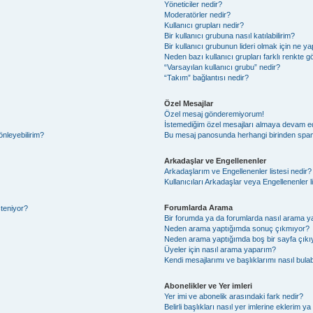
Yöneticiler nedir?
Moderatörler nedir?
Kullanıcı grupları nedir?
Bir kullanıcı grubuna nasıl katılabilirim?
Bir kullanıcı grubunun lideri olmak için ne
Neden bazı kullanıcı grupları farklı renkte 
“Varsayılan kullanıcı grubu” nedir?
“Takım” bağlantısı nedir?
Özel Mesajlar
Özel mesaj gönderemiyorum!
İstemediğim özel mesajları almaya devam e
önleyebilirim?
Bu mesaj panosunda herhangi birinden spam
Arkadaşlar ve Engellenenler
Arkadaşlarım ve Engellenenler listesi nedir?
Kullanıcıları Arkadaşlar veya Engellenenler lis
Forumlarda Arama
steniyor?
Bir forumda ya da forumlarda nasıl arama ya
Neden arama yaptığımda sonuç çıkmıyor?
Neden arama yaptığımda boş bir sayfa çıkı
Üyeler için nasıl arama yaparım?
Kendi mesajlarımı ve başlıklarımı nasıl bulab
Abonelikler ve Yer imleri
Yer imi ve abonelik arasındaki fark nedir?
Belirli başlıkları nasıl yer imlerine eklerim 