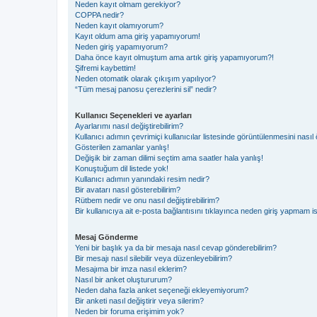
Neden kayıt olmam gerekiyor?
COPPA nedir?
Neden kayıt olamıyorum?
Kayıt oldum ama giriş yapamıyorum!
Neden giriş yapamıyorum?
Daha önce kayıt olmuştum ama artık giriş yapamıyorum?!
Şifremi kaybettim!
Neden otomatik olarak çıkışım yapılıyor?
“Tüm mesaj panosu çerezlerini sil” nedir?
Kullanıcı Seçenekleri ve ayarları
Ayarlarımı nasıl değiştirebilirim?
Kullanıcı adımın çevrimiçi kullanıcılar listesinde görüntülenmesini nasıl 
Gösterilen zamanlar yanlış!
Değişik bir zaman dilimi seçtim ama saatler hala yanlış!
Konuştuğum dil listede yok!
Kullanıcı adımın yanındaki resim nedir?
Bir avatarı nasıl gösterebilirim?
Rütbem nedir ve onu nasıl değiştirebilirim?
Bir kullanıcıya ait e-posta bağlantısını tıklayınca neden giriş yapmam i
Mesaj Gönderme
Yeni bir başlık ya da bir mesaja nasıl cevap gönderebilirim?
Bir mesajı nasıl silebilir veya düzenleyebilirim?
Mesajıma bir imza nasıl eklerim?
Nasıl bir anket oluştururum?
Neden daha fazla anket seçeneği ekleyemiyorum?
Bir anketi nasıl değiştirir veya silerim?
Neden bir foruma erişimim yok?