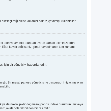
tifleştirdiğinizde kullanıcı adınız, çevrimiçi kullanıcılar
ret edin ve ayrıntılı alandan uygun zaman diliminize göre
lir. Eğer kayıtlı değilseniz, şimdi kaydolmanın tam zamanı.
i için bir yöneticiyi haberdar edin.
tir. Bir mesaj panosu yöneticisine başvurup, ihtiyacınız olan
nabilir.
dız, blok ya da nokta şeklinde; mesaj panosundaki durumunuzu veya
iz, avatar olarak bilinen bir resimdir.