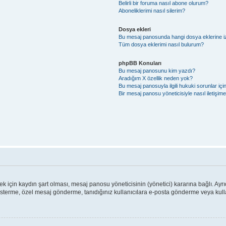
Belirli bir foruma nasıl abone olurum?
Aboneliklerimi nasıl silerim?
Dosya ekleri
Bu mesaj panosunda hangi dosya eklerine izi
Tüm dosya eklerimi nasıl bulurum?
phpBB Konuları
Bu mesaj panosunu kim yazdı?
Aradığım X özellik neden yok?
Bu mesaj panosuyla ilgili hukuki sorunlar iç
Bir mesaj panosu yöneticisiyle nasıl iletişim
için kaydın şart olması, mesaj panosu yöneticisinin (yönetici) kararına bağlı. Ayrı
österme, özel mesaj gönderme, tanıdığınız kullanıcılara e-posta gönderme veya kullan