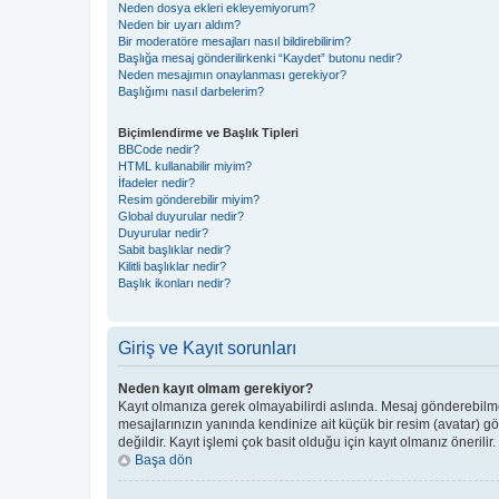
Neden dosya ekleri ekleyemiyorum?
Neden bir uyarı aldım?
Bir moderatöre mesajları nasıl bildirebilirim?
Başlığa mesaj gönderilirkenki “Kaydet” butonu nedir?
Neden mesajımın onaylanması gerekiyor?
Başlığımı nasıl darbelerim?
Biçimlendirme ve Başlık Tipleri
BBCode nedir?
HTML kullanabilir miyim?
İfadeler nedir?
Resim gönderebilir miyim?
Global duyurular nedir?
Duyurular nedir?
Sabit başlıklar nedir?
Kilitli başlıklar nedir?
Başlık ikonları nedir?
Giriş ve Kayıt sorunları
Neden kayıt olmam gerekiyor?
Kayıt olmanıza gerek olmayabilirdi aslında. Mesaj gönderebilmek 
mesajlarınızın yanında kendinize ait küçük bir resim (avatar) g
değildir. Kayıt işlemi çok basit olduğu için kayıt olmanız önerilir.
Başa dön