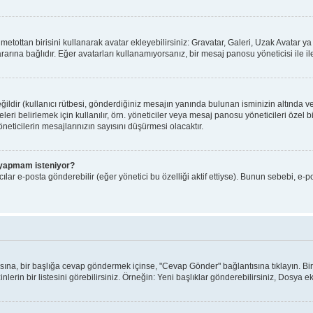
ı metottan birisini kullanarak avatar ekleyebilirsiniz: Gravatar, Galeri, Uzak Avatar
arına bağlıdır. Eğer avatarları kullanamıyorsanız, bir mesaj panosu yöneticisi ile il
ldir (kullanıcı rütbesi, gönderdiğiniz mesajın yanında bulunan isminizin altında v
yeleri belirlemek için kullanılır, örn. yöneticiler veya mesaj panosu yöneticileri özel
eticilerin mesajlarınızın sayısını düşürmesi olacaktır.
iş yapmam isteniyor?
lar e-posta gönderebilir (eğer yönetici bu özelliği aktif ettiyse). Bunun sebebi, e-p
ntısına, bir başlığa cevap göndermek içinse, "Cevap Gönder" bağlantısına tıklayın. 
nlerin bir listesini görebilirsiniz. Örneğin: Yeni başlıklar gönderebilirsiniz, Dosya ekl