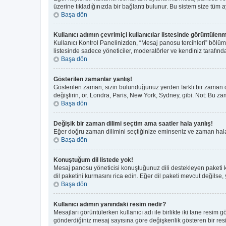
üzerine tıkladığınızda bir bağlantı bulunur. Bu sistem size tüm aya
Başa dön
Kullanıcı adımın çevrimiçi kullanıcılar listesinde görüntülenm
Kullanıcı Kontrol Panelinizden, “Mesaj panosu tercihleri” bölüm
listesinde sadece yöneticiler, moderatörler ve kendiniz tarafında
Başa dön
Gösterilen zamanlar yanlış!
Gösterilen zaman, sizin bulunduğunuz yerden farklı bir zaman di
değiştirin, ör. Londra, Paris, New York, Sydney, gibi. Not: Bu zam
Başa dön
Değişik bir zaman dilimi seçtim ama saatler hala yanlış!
Eğer doğru zaman dilimini seçtiğinize eminseniz ve zaman hala y
Başa dön
Konuştuğum dil listede yok!
Mesaj panosu yöneticisi konuştuğunuz dili destekleyen paketi 
dil paketini kurmasını rica edin. Eğer dil paketi mevcut değilse,
Başa dön
Kullanıcı adımın yanındaki resim nedir?
Mesajları görüntülerken kullanıcı adı ile birlikte iki tane resim
gönderdiğiniz mesaj sayısına göre değişkenlik gösteren bir resim 