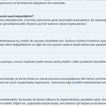
rlarınızı ve tercihlerinizi değiştirme izni verecektir.
esini nasıl önleyebilirim?
üne tıkladığınızda,
Çevrimiçi durumumu gizle
seçeneğini bulacaksınız. Bu seçeneği ak
n görüntülenecektir. Böylece gizli bir kullanıcı olarak sayılacaksınız.
limindeyse bu olabilir. Bu durumu düzeltmek için, Kullanıcı Kontrol Panelinizi ziya
an dilimi değişikliklerini ve diğer bir çok ayarları sadece kayıtlı kullanıcılar yapabi
anlışsa, sunucu saatinde kayıtlı zaman yanlış olabilir. Lütfen problemin düzeltilmes
kurmamıştır, ya da hiç kimse bu mesaj panosunu konuştuğunuz dile henüz çevirmemiş
 yeni bir çeviri oluşturmakta özgürsünüz. Daha fazla bilgi
phpBB
® websitesinde bulu
 görüntülenebilir. Bunlardan bir tanesi rütbeniz ile ilişkilendirilmiş; genellikle yıl
olabilir. Diğeri ise, çoğunlukla büyük boyda, her kullanıcı için kişisel ya da benzers