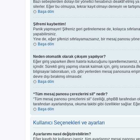
Bazı sebeplerden dolayı bir yönetici hesabınızı deaktif etmiş ya 
silerler. Eğer bu olmuşsa, tekrar kayıt olmayı deneyin ve tartışma
Başa dön
Şifremi kaybettim!
Panik yapmayın! Şifreniz geri getirelemese de, kolayca sıfırlanab
yapabilirsiniz.
Yine de, eğer şifenizi sıfırlayamazsanız, bir mesaj panosu yönetic
Başa dön
Neden otomatik olarak çıkışım yapılıyor?
Eğer giriş yaparken
Beni hatırla
kutucuğunu işaretlemezseniz, me
içindir. Sürekli giriş yapmış olarak kalmak için, giriş sırasında
Be
bilgisayar laboratuarı, v.b. gibi yerlerden mesaj panosuna erişi
devre dışı bırakmış olmasıdır.
Başa dön
“Tüm mesaj panosu çerezlerini sil” nedir?
“Tüm mesaj panosu çerezlerini sil” özelliği, phpBB tarafından o
tarafından ayarlandıysa, okuma takibi gibi özellikler sağlar. Eğe
Başa dön
Kullanıcı Seçenekleri ve ayarları
Ayarlarımı nasıl değiştirebilirim?
Eğer kayıtlı bir kullanıcı iseniz, tüm ayarlarınız mesaj panosu ve