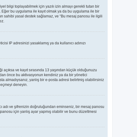
bilgi toplayabilmek için yazılı izin almayı gerekli tutan bir
ler. Eğer bu uygulama ile kayıt olmak ya da bu uygulama ile bir
n sahibi yasal destek sağlamaz, ve “Bu mesaj panosu ile ilgili
ez.
icisi IP adresinizi yasaklamış ya da kullanıcı adınızı
teği açıksa ve kayıt sırasında 13 yaşından küçük olduğunuzu
madan önce bu aktivasyonun kendiniz ya da bir yönetici
ta almadıysanız, yanlış bir e-posta adresi belirtmiş olabilirsiniz
e geçmeyi deneyin.
nıcı adı ve şifrenizin doğruluğundan eminseniz, bir mesaj panosu
panosu için yanlış ayar yapmış olabilir ve bunu düzeltmesi