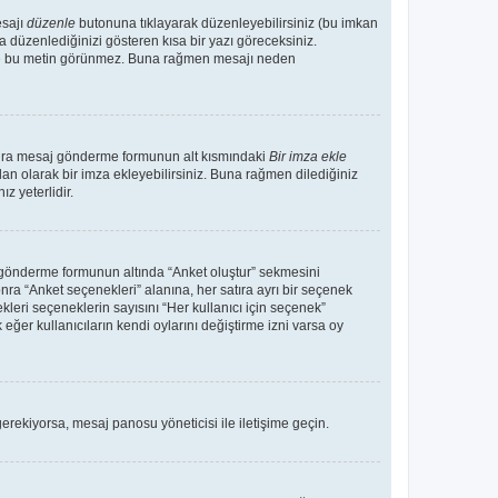
esajı
düzenle
butonuna tıklayarak düzenleyebilirsiniz (bu imkan
 düzenlediğinizi gösteren kısa bir yazı göreceksiniz.
 de bu metin görünmez. Buna rağmen mesajı neden
sonra mesaj gönderme formunun alt kısmındaki
Bir imza ekle
an olarak bir imza ekleyebilirsiniz. Buna rağmen dilediğiniz
 yeterlidir.
aj gönderme formunun altında “Anket oluştur” sekmesini
nra “Anket seçenekleri” alanına, her satıra ayrı bir seçenek
kleri seçeneklerin sayısını “Her kullanıcı için seçenek”
 eğer kullanıcıların kendi oylarını değiştirme izni varsa oy
erekiyorsa, mesaj panosu yöneticisi ile iletişime geçin.