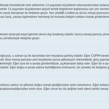
leşik Devletlerde web sitelerinin 13 yaşından küçüklerin ebeveynlerinden potansiyel 
veliler 13 yaşından küçüklerden kişisel kimlik bilgilerinin toplanması için izin verir
 bir yasal danışman ile iletişime geçin. Not: phpBB Limited ya da bu mesaj panosunu
su hariç, yasayı ilgilendiren herhangi bir konuda iletişim noktası olarak gösterilem
lemek amacıyla kayıt işlemini devre dışı bırakmış olabilir. Ayrıca mesaj panosu yönet
u yöneticisiyle iletişime geçin.
lar doğruysa, o zaman şu iki durumdan biri meydana gelmiş olabilir. Eğer COPPA des
tedir. Bazı mesaj panoları yeni kayıtlarda ayrıca aktivasyon istemektedir, giriş yap
rilmiştir. Eğer size bir e-posta gönderildiyse, açıklamaları takip edin. Eğer bir e-pos
labilir. Eğer doğru e-posta adresi belirttiğinize eminseniz, bir yönetici ile iletişim
llanıcı adınız ve şifrenizi doğru olarak girdiğinizden emin olmalısınız. Eğer kulla
yasaklanmadığınızdan emin olun. Eğer sorun bu da değilse web sitesi sahibi mesaj 