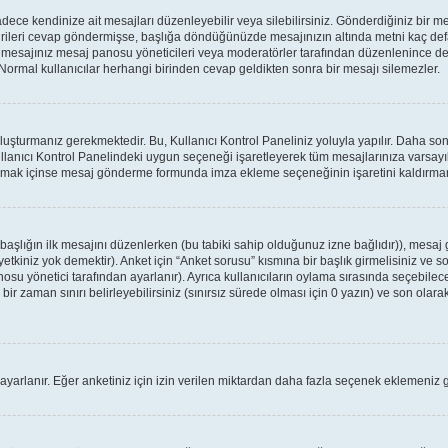
ce kendinize ait mesajları düzenleyebilir veya silebilirsiniz. Gönderdiğiniz bir m
birileri cevap göndermişse, başlığa döndüğünüzde mesajınızın altında metni kaç defa
a mesajınız mesaj panosu yöneticileri veya moderatörler tarafından düzenlenince
: Normal kullanıcılar herhangi birinden cevap geldikten sonra bir mesajı silemezler.
oluşturmanız gerekmektedir. Bu, Kullanıcı Kontrol Paneliniz yoluyla yapılır. Daha 
ullanıcı Kontrol Panelindeki uygun seçeneği işaretleyerek tüm mesajlarınıza varsayıl
apmak içinse mesaj gönderme formunda imza ekleme seçeneğinin işaretini kaldırmanız
r başlığın ilk mesajını düzenlerken (bu tabiki sahip olduğunuz izne bağlıdır)), mes
tkiniz yok demektir). Anket için “Anket sorusu” kısmına bir başlık girmelisiniz ve so
osu yönetici tarafından ayarlanır). Ayrıca kullanıcıların oylama sırasında seçebilece
ir zaman sınırı belirleyebilirsiniz (sınırsız sürede olması için 0 yazın) ve son olarak
 ayarlanır. Eğer anketiniz için izin verilen miktardan daha fazla seçenek eklemeniz g