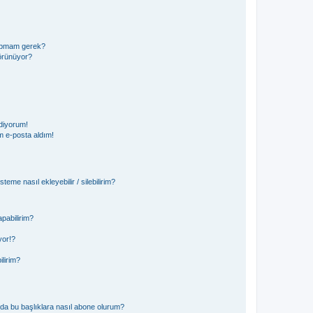
 yapmam gerek?
görünüyor?
diyorum!
 e-posta aldım!
teme nasıl ekleyebilir / silebilirim?
pabilirim?
yor!?
ilirim?
ya da bu başlıklara nasıl abone olurum?