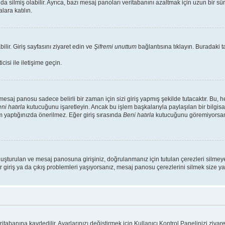
da silmiş olabilir. Ayrıca, bazı mesaj panoları veritabanını azaltmak için uzun bir s
lara katılın.
ilir. Giriş sayfasını ziyaret edin ve
Şifremi unuttum
bağlantısına tıklayın. Buradaki ta
isi ile iletişime geçin.
saj panosu sadece belirli bir zaman için sizi giriş yapmış şekilde tutacaktır. Bu, 
ni hatırla
kutucuğunu işaretleyin. Ancak bu işlem başkalarıyla paylaşılan bir bilgisa
m yaptığınızda önerilmez. Eğer giriş sırasında
Beni hatırla
kutucuğunu göremiyorsanız
luşturulan ve mesaj panosuna girişiniz, doğrulanmanız için tutulan çerezleri silmeye
r giriş ya da çıkış problemleri yaşıyorsanız, mesaj panosu çerezlerini silmek size yar
ritabanına kaydedilir. Ayarlarınızı değiştirmek için Kullanıcı Kontrol Panelinizi ziyare