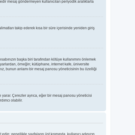
üredir mesaj göndermeyen kullanıcıları periyodik aralıklarla
limatları takip ederek kısa bir süre içerisinde yeniden giriş
hesabınızın başka biri tarafından kötüye kullanımını önlemek
yarlardan, örneğin; kütüphane, internet kafe, üniversite
, bunun anlamı bir mesaj panosu yöneticisinin bu özelliği
 yarar. Çerezler ayrıca, eğer bir mesaj panosu yöneticisi
dımcı olabilir.
t edin; genellikle sayfaların üst kısmında, kullanıcı adınızın