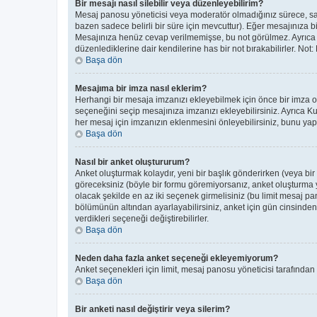
Bir mesajı nasıl silebilir veya düzenleyebilirim?
Mesaj panosu yöneticisi veya moderatör olmadığınız sürece, sade
bazen sadece belirli bir süre için mevcuttur). Eğer mesajınıza 
Mesajınıza henüz cevap verilmemişse, bu not görülmez. Ayrıc
düzenlediklerine dair kendilerine has bir not bırakabilirler. Not
Başa dön
Mesajıma bir imza nasıl eklerim?
Herhangi bir mesaja imzanızı ekleyebilmek için önce bir imza 
seçeneğini seçip mesajınıza imzanızı ekleyebilirsiniz. Ayrıca K
her mesaj için imzanızın eklenmesini önleyebilirsiniz, bunu y
Başa dön
Nasıl bir anket oluştururum?
Anket oluşturmak kolaydır, yeni bir başlık gönderirken (veya bi
göreceksiniz (böyle bir formu göremiyorsanız, anket oluşturma ye
olacak şekilde en az iki seçenek girmelisiniz (bu limit mesaj pan
bölümünün altından ayarlayabilirsiniz, anket için gün cinsinden b
verdikleri seçeneği değiştirebilirler.
Başa dön
Neden daha fazla anket seçeneği ekleyemiyorum?
Anket seçenekleri için limit, mesaj panosu yöneticisi tarafından
Başa dön
Bir anketi nasıl değiştirir veya silerim?