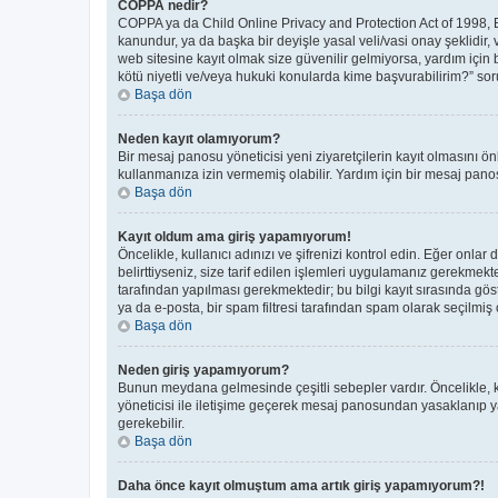
COPPA nedir?
COPPA ya da Child Online Privacy and Protection Act of 1998, Bir
kanundur, ya da başka bir deyişle yasal veli/vasi onay şeklidir, 
web sitesine kayıt olmak size güvenilir gelmiyorsa, yardım için
kötü niyetli ve/veya hukuki konularda kime başvurabilirim?” soru
Başa dön
Neden kayıt olamıyorum?
Bir mesaj panosu yöneticisi yeni ziyaretçilerin kayıt olmasını ön
kullanmanıza izin vermemiş olabilir. Yardım için bir mesaj panos
Başa dön
Kayıt oldum ama giriş yapamıyorum!
Öncelikle, kullanıcı adınızı ve şifrenizi kontrol edin. Eğer on
belirttiyseniz, size tarif edilen işlemleri uygulamanız gerekmek
tarafından yapılması gerekmektedir; bu bilgi kayıt sırasında göste
ya da e-posta, bir spam filtresi tarafından spam olarak seçilmiş o
Başa dön
Neden giriş yapamıyorum?
Bunun meydana gelmesinde çeşitli sebepler vardır. Öncelikle, ku
yöneticisi ile iletişime geçerek mesaj panosundan yasaklanıp 
gerekebilir.
Başa dön
Daha önce kayıt olmuştum ama artık giriş yapamıyorum?!