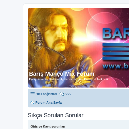
Barış Manço Mix Forum
BarışSeverler Kulübü Üyelerinin Resmi Buluşma Noktası
Hızlı bağlantılar
SSS
Forum Ana Sayfa
Sıkça Sorulan Sorular
Giriş ve Kayıt sorunları