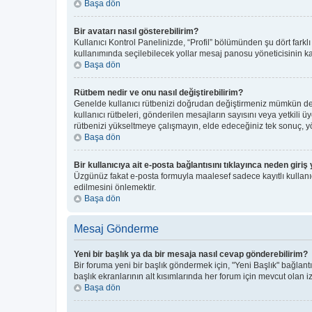
Başa dön
Bir avatarı nasıl gösterebilirim?
Kullanıcı Kontrol Panelinizde, “Profil” bölümünden şu dört farkl
kullanımında seçilebilecek yollar mesaj panosu yöneticisinin kar
Başa dön
Rütbem nedir ve onu nasıl değiştirebilirim?
Genelde kullanıcı rütbenizi doğrudan değiştirmeniz mümkün deği
kullanıcı rütbeleri, gönderilen mesajların sayısını veya yetkili ü
rütbenizi yükseltmeye çalışmayın, elde edeceğiniz tek sonuç, yön
Başa dön
Bir kullanıcıya ait e-posta bağlantısını tıklayınca neden gir
Üzgünüz fakat e-posta formuyla maalesef sadece kayıtlı kullanıcı
edilmesini önlemektir.
Başa dön
Mesaj Gönderme
Yeni bir başlık ya da bir mesaja nasıl cevap gönderebilirim?
Bir foruma yeni bir başlık göndermek için, "Yeni Başlık" bağla
başlık ekranlarının alt kısımlarında her forum için mevcut olan izi
Başa dön