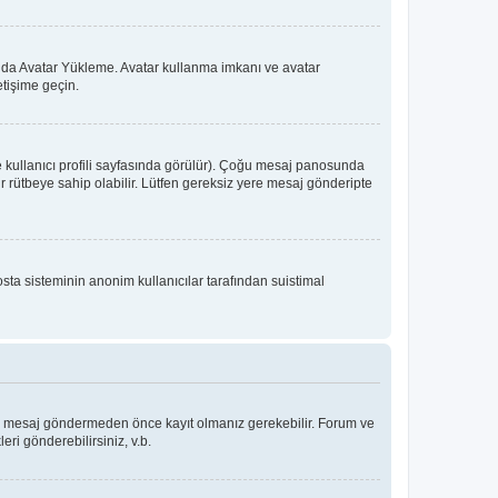
 ya da Avatar Yükleme. Avatar kullanma imkanı ve avatar
etişime geçin.
e kullanıcı profili sayfasında görülür). Çoğu mesaj panosunda
 bir rütbeye sahip olabilir. Lütfen gereksiz yere mesaj gönderipte
osta sisteminin anonim kullanıcılar tarafından suistimal
Bir mesaj göndermeden önce kayıt olmanız gerekebilir. Forum ve
eri gönderebilirsiniz, v.b.