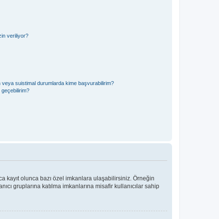
n veriliyor?
in veya suistimal durumlarda kime başvurabilirim?
e geçebilirim?
ca kayıt olunca bazı özel imkanlara ulaşabilirsiniz. Örneğin
ıcı gruplarına katılma imkanlarına misafir kullanıcılar sahip