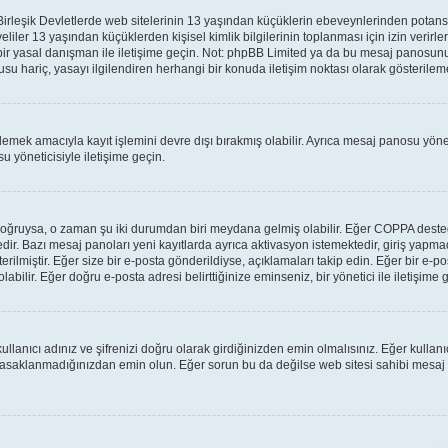
leşik Devletlerde web sitelerinin 13 yaşından küçüklerin ebeveynlerinden potansiyel 
veliler 13 yaşından küçüklerden kişisel kimlik bilgilerinin toplanması için izin verir
 bir yasal danışman ile iletişime geçin. Not: phpBB Limited ya da bu mesaj panosunu
su hariç, yasayı ilgilendiren herhangi bir konuda iletişim noktası olarak gösterilem
lemek amacıyla kayıt işlemini devre dışı bırakmış olabilir. Ayrıca mesaj panosu yönet
u yöneticisiyle iletişime geçin.
lar doğruysa, o zaman şu iki durumdan biri meydana gelmiş olabilir. Eğer COPPA des
tedir. Bazı mesaj panoları yeni kayıtlarda ayrıca aktivasyon istemektedir, giriş yap
rilmiştir. Eğer size bir e-posta gönderildiyse, açıklamaları takip edin. Eğer bir e-pos
labilir. Eğer doğru e-posta adresi belirttiğinize eminseniz, bir yönetici ile iletişim
llanıcı adınız ve şifrenizi doğru olarak girdiğinizden emin olmalısınız. Eğer kulla
yasaklanmadığınızdan emin olun. Eğer sorun bu da değilse web sitesi sahibi mesaj 