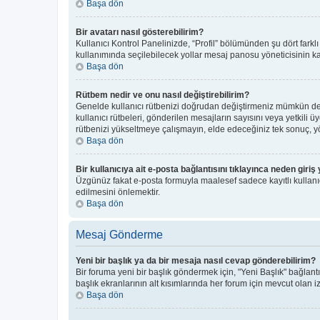
Başa dön
Bir avatarı nasıl gösterebilirim?
Kullanıcı Kontrol Panelinizde, “Profil” bölümünden şu dört farkl
kullanımında seçilebilecek yollar mesaj panosu yöneticisinin kar
Başa dön
Rütbem nedir ve onu nasıl değiştirebilirim?
Genelde kullanıcı rütbenizi doğrudan değiştirmeniz mümkün deği
kullanıcı rütbeleri, gönderilen mesajların sayısını veya yetkili ü
rütbenizi yükseltmeye çalışmayın, elde edeceğiniz tek sonuç, yön
Başa dön
Bir kullanıcıya ait e-posta bağlantısını tıklayınca neden gir
Üzgünüz fakat e-posta formuyla maalesef sadece kayıtlı kullanıcı
edilmesini önlemektir.
Başa dön
Mesaj Gönderme
Yeni bir başlık ya da bir mesaja nasıl cevap gönderebilirim?
Bir foruma yeni bir başlık göndermek için, "Yeni Başlık" bağla
başlık ekranlarının alt kısımlarında her forum için mevcut olan izi
Başa dön