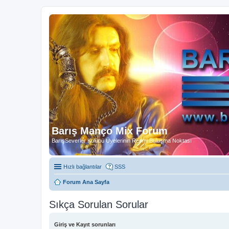
Barış Manço Mix Forum
BarışSeverler Kulübü Üyelerinin Resmi Buluşma Noktası
Hızlı bağlantılar
SSS
Forum Ana Sayfa
Sıkça Sorulan Sorular
Giriş ve Kayıt sorunları