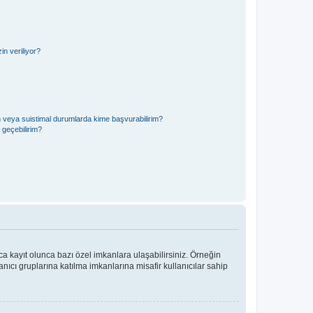
n veriliyor?
in veya suistimal durumlarda kime başvurabilirim?
e geçebilirim?
ca kayıt olunca bazı özel imkanlara ulaşabilirsiniz. Örneğin
ıcı gruplarına katılma imkanlarına misafir kullanıcılar sahip