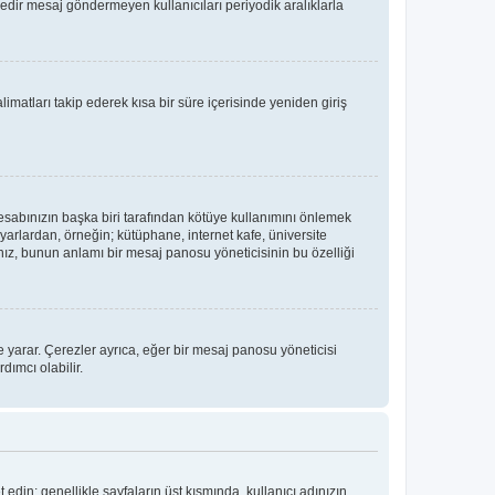
üredir mesaj göndermeyen kullanıcıları periyodik aralıklarla
limatları takip ederek kısa bir süre içerisinde yeniden giriş
hesabınızın başka biri tarafından kötüye kullanımını önlemek
yarlardan, örneğin; kütüphane, internet kafe, üniversite
, bunun anlamı bir mesaj panosu yöneticisinin bu özelliği
 yarar. Çerezler ayrıca, eğer bir mesaj panosu yöneticisi
dımcı olabilir.
t edin; genellikle sayfaların üst kısmında, kullanıcı adınızın