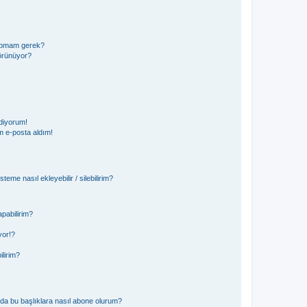
 yapmam gerek?
görünüyor?
diyorum!
 e-posta aldım!
teme nasıl ekleyebilir / silebilirim?
pabilirim?
yor!?
ilirim?
ya da bu başlıklara nasıl abone olurum?