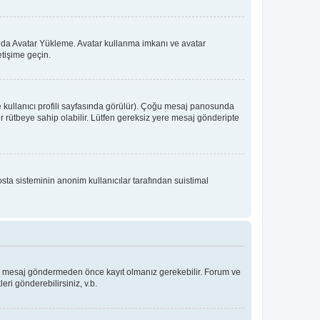
 ya da Avatar Yükleme. Avatar kullanma imkanı ve avatar
etişime geçin.
e kullanıcı profili sayfasında görülür). Çoğu mesaj panosunda
 bir rütbeye sahip olabilir. Lütfen gereksiz yere mesaj gönderipte
osta sisteminin anonim kullanıcılar tarafından suistimal
Bir mesaj göndermeden önce kayıt olmanız gerekebilir. Forum ve
eri gönderebilirsiniz, v.b.