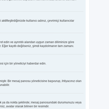
tifleştirdiğinizde kullanıcı adınız, çevrimiçi kullanıcılar
ret edin ve ayrıntılı alandan uygun zaman diliminize göre
lir. Eğer kayıtlı değilseniz, şimdi kaydolmanın tam zamanı.
i için bir yöneticiyi haberdar edin.
tir. Bir mesaj panosu yöneticisine başvurup, ihtiyacınız olan
nabilir.
dız, blok ya da nokta şeklinde; mesaj panosundaki durumunuzu veya
iz, avatar olarak bilinen bir resimdir.