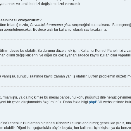
rlarınızı ve tercihlerinizi değiştirme izni verecektir.
esini nasıl önleyebilirim?
üne tıkladığınızda,
Çevrimiçi durumumu gizle
seçeneğini bulacaksınız. Bu seçeneği ak
n görüntülenecektir. Böylece gizli bir kullanıcı olarak sayılacaksınız.
limindeyse bu olabilir. Bu durumu düzeltmek için, Kullanıcı Kontrol Panelinizi ziya
an dilimi değişikliklerini ve diğer bir çok ayarları sadece kayıtlı kullanıcılar yapabi
anlışsa, sunucu saatinde kayıtlı zaman yanlış olabilir. Lütfen problemin düzeltilmes
kurmamıştır, ya da hiç kimse bu mesaj panosunu konuştuğunuz dile henüz çevirmemiş
 yeni bir çeviri oluşturmakta özgürsünüz. Daha fazla bilgi
phpBB
® websitesinde bulu
 görüntülenebilir. Bunlardan bir tanesi rütbeniz ile ilişkilendirilmiş; genellikle yıl
olabilir. Diğeri ise, çoğunlukla büyük boyda, her kullanıcı için kişisel ya da benzers