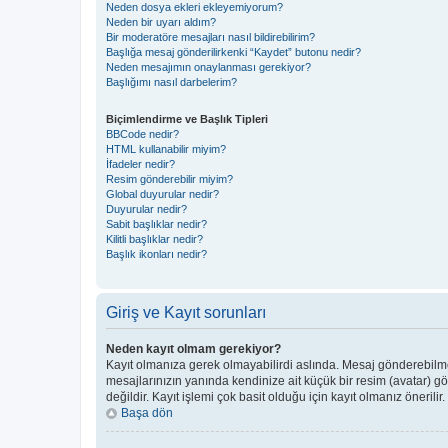
Neden dosya ekleri ekleyemiyorum?
Neden bir uyarı aldım?
Bir moderatöre mesajları nasıl bildirebilirim?
Başlığa mesaj gönderilirkenki “Kaydet” butonu nedir?
Neden mesajımın onaylanması gerekiyor?
Başlığımı nasıl darbelerim?
Biçimlendirme ve Başlık Tipleri
BBCode nedir?
HTML kullanabilir miyim?
İfadeler nedir?
Resim gönderebilir miyim?
Global duyurular nedir?
Duyurular nedir?
Sabit başlıklar nedir?
Kilitli başlıklar nedir?
Başlık ikonları nedir?
Giriş ve Kayıt sorunları
Neden kayıt olmam gerekiyor?
Kayıt olmanıza gerek olmayabilirdi aslında. Mesaj gönderebilmek 
mesajlarınızın yanında kendinize ait küçük bir resim (avatar) g
değildir. Kayıt işlemi çok basit olduğu için kayıt olmanız önerilir.
Başa dön