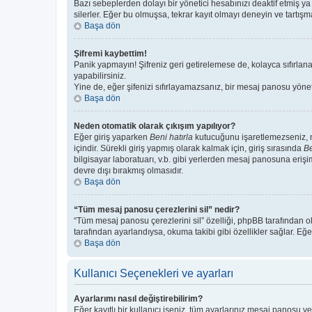
Bazı sebeplerden dolayı bir yönetici hesabınızı deaktif etmiş ya 
silerler. Eğer bu olmuşsa, tekrar kayıt olmayı deneyin ve tartışma
Başa dön
Şifremi kaybettim!
Panik yapmayın! Şifreniz geri getirelemese de, kolayca sıfırlanab
yapabilirsiniz.
Yine de, eğer şifenizi sıfırlayamazsanız, bir mesaj panosu yönetic
Başa dön
Neden otomatik olarak çıkışım yapılıyor?
Eğer giriş yaparken
Beni hatırla
kutucuğunu işaretlemezseniz, me
içindir. Sürekli giriş yapmış olarak kalmak için, giriş sırasında
Be
bilgisayar laboratuarı, v.b. gibi yerlerden mesaj panosuna erişi
devre dışı bırakmış olmasıdır.
Başa dön
“Tüm mesaj panosu çerezlerini sil” nedir?
“Tüm mesaj panosu çerezlerini sil” özelliği, phpBB tarafından o
tarafından ayarlandıysa, okuma takibi gibi özellikler sağlar. Eğe
Başa dön
Kullanıcı Seçenekleri ve ayarları
Ayarlarımı nasıl değiştirebilirim?
Eğer kayıtlı bir kullanıcı iseniz, tüm ayarlarınız mesaj panosu ve