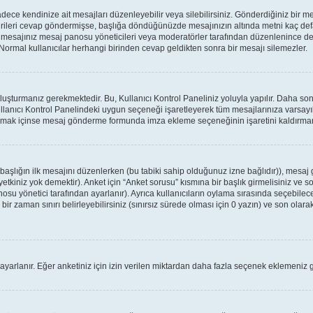
ce kendinize ait mesajları düzenleyebilir veya silebilirsiniz. Gönderdiğiniz bir m
birileri cevap göndermişse, başlığa döndüğünüzde mesajınızın altında metni kaç defa
a mesajınız mesaj panosu yöneticileri veya moderatörler tarafından düzenlenince
: Normal kullanıcılar herhangi birinden cevap geldikten sonra bir mesajı silemezler.
oluşturmanız gerekmektedir. Bu, Kullanıcı Kontrol Paneliniz yoluyla yapılır. Daha 
ullanıcı Kontrol Panelindeki uygun seçeneği işaretleyerek tüm mesajlarınıza varsayıl
apmak içinse mesaj gönderme formunda imza ekleme seçeneğinin işaretini kaldırmanız
r başlığın ilk mesajını düzenlerken (bu tabiki sahip olduğunuz izne bağlıdır)), mes
tkiniz yok demektir). Anket için “Anket sorusu” kısmına bir başlık girmelisiniz ve so
osu yönetici tarafından ayarlanır). Ayrıca kullanıcıların oylama sırasında seçebilece
ir zaman sınırı belirleyebilirsiniz (sınırsız sürede olması için 0 yazın) ve son olarak
 ayarlanır. Eğer anketiniz için izin verilen miktardan daha fazla seçenek eklemeniz g