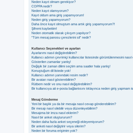
Neden kayıt olmam gerekiyor?
COPPA nedir?
Neden kayıt olamıyorum?
Kayıt oldum ama giriş yapamıyorum!
Neden giriş yapamıyorum?
Daha önce kayıt olmuştum ama artık giriş yapamıyorum?!
Şifremi kaybettim!
Neden otomatik olarak çıkışım yapılıyor?
“Tüm mesaj panosu çerezlerini sil” nedir?
Kullanıcı Seçenekleri ve ayarları
Ayarlarımı nasıl değiştirebilirim?
Kullanıcı adımın çevrimiçi kullanıcılar listesinde görüntülenmesini nasıl 
Gösterilen zamanlar yanlış!
Değişik bir zaman dilimi seçtim ama saatler hala yanlış!
Konuştuğum dil listede yok!
Kullanıcı adımın yanındaki resim nedir?
Bir avatarı nasıl gösterebilirim?
Rütbem nedir ve onu nasıl değiştirebilirim?
Bir kullanıcıya ait e-posta bağlantısını tıklayınca neden giriş yapmam i
Mesaj Gönderme
Yeni bir başlık ya da bir mesaja nasıl cevap gönderebilirim?
Bir mesajı nasıl silebilir veya düzenleyebilirim?
Mesajıma bir imza nasıl eklerim?
Nasıl bir anket oluştururum?
Neden daha fazla anket seçeneği ekleyemiyorum?
Bir anketi nasıl değiştirir veya silerim?
Neden bir foruma erişimim yok?