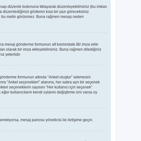
esajı
düzenle
butonuna tıklayarak düzenleyebilirsiniz (bu imkan
 düzenlediğinizi gösteren kısa bir yazı göreceksiniz.
 de bu metin görünmez. Buna rağmen mesajı neden
sonra mesaj gönderme formunun alt kısmındaki
Bir imza ekle
an olarak bir imza ekleyebilirsiniz. Buna rağmen dilediğiniz
 yeterlidir.
aj gönderme formunun altında “Anket oluştur” sekmesini
nra “Anket seçenekleri” alanına, her satıra ayrı bir seçenek
kleri seçeneklerin sayısını “Her kullanıcı için seçenek”
 eğer kullanıcıların kendi oylarını değiştirme izni varsa oy
erekiyorsa, mesaj panosu yöneticisi ile iletişime geçin.