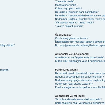
Yöneticiler nedir?
Moderatörler nedir?
Kullanıcı grupları nedir?
Bir kullanıcı grubuna nasıl katılabilirim?
Bir kullanıcı grubunun lideri olmak için ne
Neden bazı kullanıcı grupları farklı renkte 
“Varsayılan kullanıcı grubu” nedir?
“Takım” bağlantısı nedir?
Özel Mesajlar
Özel mesaj gönderemiyorum!
İstemediğim özel mesajları almaya devam e
önleyebilirim?
Bu mesaj panosunda herhangi birinden spam
Arkadaşlar ve Engellenenler
Arkadaşlarım ve Engellenenler listesi nedir?
Kullanıcıları Arkadaşlar veya Engellenenler lis
Forumlarda Arama
steniyor?
Bir forumda ya da forumlarda nasıl arama ya
Neden arama yaptığımda sonuç çıkmıyor?
Neden arama yaptığımda boş bir sayfa çıkı
Üyeler için nasıl arama yaparım?
Kendi mesajlarımı ve başlıklarımı nasıl bulab
Abonelikler ve Yer imleri
Yer imi ve abonelik arasındaki fark nedir?
Belirli başlıkları nasıl yer imlerine eklerim 