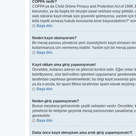
COPPA nedir?
COPPA ya da Child Online Privacy and Protection Act of 1998, Bir
kanundur, ya da başka bir deyişle yasal veli/vasi onay şeklidir, 
web sitesine kayıt olmak size güvenilir gelmiyorsa, yardım için
kötü niyetli ve/veya hukuki konularda kime başvurabilirim?” soru
Başa dön
Neden kayıt olamıyorum?
Bir mesaj panosu yöneticisi yeni ziyaretçilerin kayıt olmasını ön
kullanmanıza izin vermemiş olabilir. Yardım için bir mesaj panos
Başa dön
Kayıt oldum ama giriş yapamıyorum!
Öncelikle, kullanıcı adınızı ve şifrenizi kontrol edin. Eğer on
belirttiyseniz, size tarif edilen işlemleri uygulamanız gerekmek
tarafından yapılması gerekmektedir; bu bilgi kayıt sırasında göste
ya da e-posta, bir spam filtresi tarafından spam olarak seçilmiş o
Başa dön
Neden giriş yapamıyorum?
Bunun meydana gelmesinde çeşitli sebepler vardır. Öncelikle, ku
yöneticisi ile iletişime geçerek mesaj panosundan yasaklanıp 
gerekebilir.
Başa dön
Daha önce kayıt olmuştum ama artık giriş yapamıyorum?!