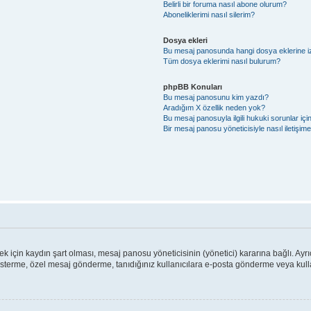
Belirli bir foruma nasıl abone olurum?
Aboneliklerimi nasıl silerim?
Dosya ekleri
Bu mesaj panosunda hangi dosya eklerine izi
Tüm dosya eklerimi nasıl bulurum?
phpBB Konuları
Bu mesaj panosunu kim yazdı?
Aradığım X özellik neden yok?
Bu mesaj panosuyla ilgili hukuki sorunlar iç
Bir mesaj panosu yöneticisiyle nasıl iletişim
için kaydın şart olması, mesaj panosu yöneticisinin (yönetici) kararına bağlı. Ayrı
österme, özel mesaj gönderme, tanıdığınız kullanıcılara e-posta gönderme veya kullan