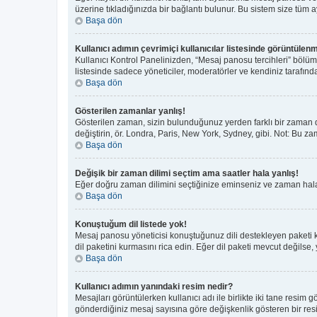
üzerine tıkladığınızda bir bağlantı bulunur. Bu sistem size tüm aya
Başa dön
Kullanıcı adımın çevrimiçi kullanıcılar listesinde görüntülenm
Kullanıcı Kontrol Panelinizden, “Mesaj panosu tercihleri” bölüm
listesinde sadece yöneticiler, moderatörler ve kendiniz tarafında
Başa dön
Gösterilen zamanlar yanlış!
Gösterilen zaman, sizin bulunduğunuz yerden farklı bir zaman di
değiştirin, ör. Londra, Paris, New York, Sydney, gibi. Not: Bu zam
Başa dön
Değişik bir zaman dilimi seçtim ama saatler hala yanlış!
Eğer doğru zaman dilimini seçtiğinize eminseniz ve zaman hala y
Başa dön
Konuştuğum dil listede yok!
Mesaj panosu yöneticisi konuştuğunuz dili destekleyen paketi 
dil paketini kurmasını rica edin. Eğer dil paketi mevcut değilse,
Başa dön
Kullanıcı adımın yanındaki resim nedir?
Mesajları görüntülerken kullanıcı adı ile birlikte iki tane resim
gönderdiğiniz mesaj sayısına göre değişkenlik gösteren bir resim 