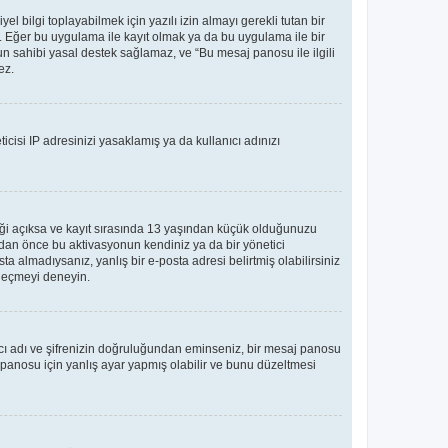
bilgi toplayabilmek için yazılı izin almayı gerekli tutan bir
ler. Eğer bu uygulama ile kayıt olmak ya da bu uygulama ile bir
n sahibi yasal destek sağlamaz, ve “Bu mesaj panosu ile ilgili
ez.
icisi IP adresinizi yasaklamış ya da kullanıcı adınızı
teği açıksa ve kayıt sırasında 13 yaşından küçük olduğunuzu
madan önce bu aktivasyonun kendiniz ya da bir yönetici
ta almadıysanız, yanlış bir e-posta adresi belirtmiş olabilirsiniz
e geçmeyi deneyin.
nıcı adı ve şifrenizin doğruluğundan eminseniz, bir mesaj panosu
panosu için yanlış ayar yapmış olabilir ve bunu düzeltmesi