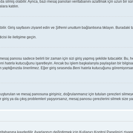
da silmiş olabilir. Ayrıca, bazı mesaj panoları veritabanını azaltmak için uzun bir s
lara katılın.
ilir. Giriş sayfasını ziyaret edin ve
Şifremi unuttum
bağlantısına tıklayın. Buradaki ta
isi ile iletişime geçin.
saj panosu sadece belirli bir zaman için sizi giriş yapmış şekilde tutacaktır. Bu, 
ni hatırla
kutucuğunu işaretleyin. Ancak bu işlem başkalarıyla paylaşılan bir bilgisa
m yaptığınızda önerilmez. Eğer giriş sırasında
Beni hatırla
kutucuğunu göremiyorsanız
luşturulan ve mesaj panosuna girişiniz, doğrulanmanız için tutulan çerezleri silmeye
r giriş ya da çıkış problemleri yaşıyorsanız, mesaj panosu çerezlerini silmek size yar
ritabanına kaydedilir. Ayarlarınızı değiştirmek için Kullanıcı Kontrol Panelinizi ziyare