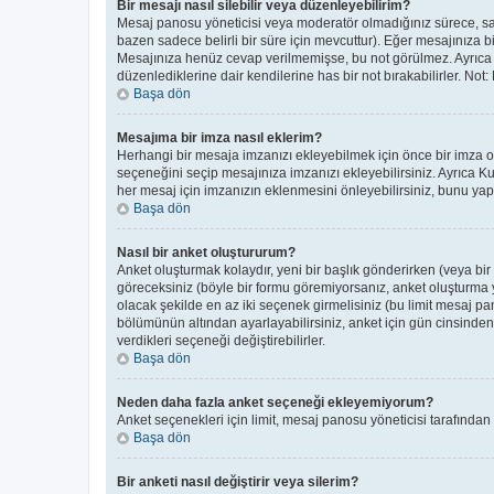
Bir mesajı nasıl silebilir veya düzenleyebilirim?
Mesaj panosu yöneticisi veya moderatör olmadığınız sürece, sade
bazen sadece belirli bir süre için mevcuttur). Eğer mesajınıza 
Mesajınıza henüz cevap verilmemişse, bu not görülmez. Ayrıc
düzenlediklerine dair kendilerine has bir not bırakabilirler. Not
Başa dön
Mesajıma bir imza nasıl eklerim?
Herhangi bir mesaja imzanızı ekleyebilmek için önce bir imza 
seçeneğini seçip mesajınıza imzanızı ekleyebilirsiniz. Ayrıca K
her mesaj için imzanızın eklenmesini önleyebilirsiniz, bunu y
Başa dön
Nasıl bir anket oluştururum?
Anket oluşturmak kolaydır, yeni bir başlık gönderirken (veya bi
göreceksiniz (böyle bir formu göremiyorsanız, anket oluşturma ye
olacak şekilde en az iki seçenek girmelisiniz (bu limit mesaj pan
bölümünün altından ayarlayabilirsiniz, anket için gün cinsinden b
verdikleri seçeneği değiştirebilirler.
Başa dön
Neden daha fazla anket seçeneği ekleyemiyorum?
Anket seçenekleri için limit, mesaj panosu yöneticisi tarafından
Başa dön
Bir anketi nasıl değiştirir veya silerim?