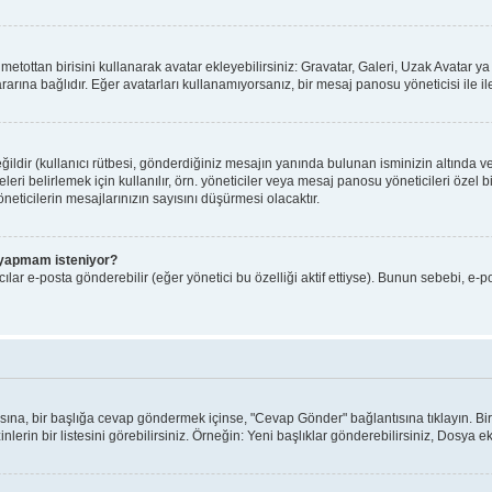
ı metottan birisini kullanarak avatar ekleyebilirsiniz: Gravatar, Galeri, Uzak Avatar
arına bağlıdır. Eğer avatarları kullanamıyorsanız, bir mesaj panosu yöneticisi ile il
ldir (kullanıcı rütbesi, gönderdiğiniz mesajın yanında bulunan isminizin altında v
yeleri belirlemek için kullanılır, örn. yöneticiler veya mesaj panosu yöneticileri özel
eticilerin mesajlarınızın sayısını düşürmesi olacaktır.
iş yapmam isteniyor?
lar e-posta gönderebilir (eğer yönetici bu özelliği aktif ettiyse). Bunun sebebi, e-p
ntısına, bir başlığa cevap göndermek içinse, "Cevap Gönder" bağlantısına tıklayın. 
nlerin bir listesini görebilirsiniz. Örneğin: Yeni başlıklar gönderebilirsiniz, Dosya ekl