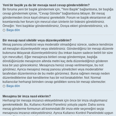
Yeni bir başlık ya da bir mesaja nasıl cevap gönderebilirim?
Bir foruma yeni bir başlık göndermek için, "Yeni Başlık" bağlantısına, bir başlığa
cevap göndermek içinse, "Cevap Gönder" bağlantısına tıklayın. Bir mesaj
göndermeden önce kayıt olmanız gerekebilir. Forum ve başlık ekranlarının alt
kısımlarında her forum için mevcut olan izinlerin bir listesini görebilirsiniz.
Örneğin: Yeni başlıklar gönderebilirsiniz, Dosya ekleri gönderebilirsiniz, v.b.
Başa dön
Bir mesajı nasıl silebilir veya düzenleyebilirim?
Mesaj panosu yöneticisi veya moderatör olmadığınız sürece, sadece kendinize
ait mesajları düzenleyebilir veya silebilirsiniz. Gönderdiğiniz bir mesajı
düzenle
butonuna tıklayarak düzenleyebilirsiniz (bu imkan bazen sadece belirli bir süre
için mevcuttur). Eğer mesajınıza birileri cevap göndermişse, başlığa
döndüğünüzde mesajınızın altında metni kaç defa düzenlediğinizi gösteren
kısa bir yazı göreceksiniz. Mesajınıza henüz cevap verilmemişse, bu not
görülmez. Ayrıca mesajınız mesaj panosu yöneticileri veya moderatörler
tarafından düzenlenince de bu metin görünmez. Buna rağmen mesajı neden
düzenlediklerine dair kendilerine has bir not bırakabilirler. Not: Normal
kullanıcılar herhangi birinden cevap geldikten sonra bir mesajı silemezler.
Başa dön
Mesajıma bir imza nasıl eklerim?
Herhangi bir mesaja imzanızı ekleyebilmek için önce bir imza oluşturmanız
gerekmektedir. Bu, Kullanıcı Kontrol Paneliniz yoluyla yapılır. Daha sonra
mesaj gönderme formunun alt kısmındaki
Bir imza ekle
seçeneğini seçip
mesajınıza imzanızı ekleyebilirsiniz. Ayrıca Kullanıcı Kontrol Panelindeki uygun