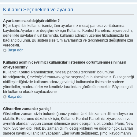
Kullanıcı Seçenekleri ve ayarları
Ayarlarımı nasıl değiştirebilirim?
Eğer kayıtlı bir kullanıcı iseniz, tüm ayarlarınız mesaj panosu veritabanına
kaydedilir. Ayarlarınızı değiştirmek için Kullanıcı Kontrol Panelinizi ziyaret edin;
genellikle sayfaların üst kısmında, kullanıcı adınızın üzerine tıkladığınızda bir
bağlantı bulunur. Bu sistem size tüm ayarlarınızı ve tercihlerinizi değiştirme izni
verecektir.
Başa dön
Kullanıcı adımın çevrimiçi kullanıcılar listesinde görüntülenmesini nasıl
önleyebilirim?
Kullanıcı Kontrol Panelinizden, “Mesaj panosu tercihleri” bölümüne
tıkladığınızda,
Çevrimiçi durumumu gizle
seçeneğini bulacaksınız. Bu seçeneği
aktifleştirdiğinizde kullanıcı adınız, çevrimiçi kullanıcılar listesinde sadece
yöneticiler, moderatörler ve kendiniz tarafından görüntülenecektir. Böylece gizli
bir kullanıcı olarak sayılacaksınız.
Başa dön
Gösterilen zamanlar yanlış!
Gösterilen zaman, sizin bulunduğunuz yerden farklı bir zaman dilimindeyse bu
olabilir. Bu durumu düzeltmek için, Kullanıcı Kontrol Panelinizi ziyaret edin ve
ayrıntılı alandan uygun zaman diliminize göre değiştirin, ör. Londra, Paris, New
York, Sydney, gibi. Not: Bu zaman dilimi değişikliklerini ve diğer bir çok ayarları
sadece kayıtlı kullanıcılar yapabilir. Eğer kayıtlı değilseniz, şimdi kaydolmanın