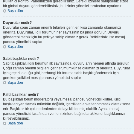
Kullanıcı Kontrol Panelinizden görebilirsiniz. Gerekli izinlere sahipseniz sizde
bir global duyuru gönderebilirsiniz, bu izinler yönetici tarafından ayarlanır.
Başa dön
Duyurular nedir?
Duyurular çoğu zaman önemli bilgileri içerir, en kısa zamanda okumanızı
öneririz. Duyurular, ilgili forumun her sayfasının başında görülür. Duyuru
gönderebilmeniz için bu yetkiye sahip olmanız gerek. Yetkilerinizi ise mesaj
panosu yöneticisi saptar.
Başa dön
Sabit başlıklar nedir?
Sabit başlıklar, ilgili forumun ilk sayfasında, duyuruların hemen altında görülür.
Çoğu zaman önemli bilgileri içerirler, mümkünse okumanızı öneririz. Duyurular
için geçerli olduğu gibi, herhangi bir foruma sabit başlık göndermek için
gereken yetkileri mesaj panosu yöneticisi saptar.
Başa dön
Kilitli başlıklar nedir?
Bu başlıkları forum moderatörü veya mesaj panosu yöneticisi kilitler. Kilitli
başlıkları yanıtlamak mümkün değildir, içerdikleri anketler otomatik olarak sona
erir. Başlıklar bir çok nedenlerden dolayı kilitlenmiş olabilir. Ayrıca mesaj
panosu yöneticisi tarafından verilen izinlere bağlı olarak kendi başlıklarınızı
kilitleyebilirsiniz.
Başa dön