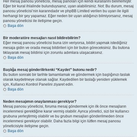
Her mesaj panosu yöneticisi, mesaj panoları için kendi kurallarını belirlemiştir.
Eğer bir kural ihlalinde bulunduysanız, uyarı alabilirsiniz. Not: Bu durum, mesaj
panosu yöneticisi’nin kararındadır ve phpBB Limited verilen bu uyarı ile ilgili
herhangi bir şey yapamaz. Eğer neden bir uyarı aldığınızı bilmiyorsanız, mesaj
panosu yöneticisi ile iletişime geçin.
Başa dön
Bir moderatöre mesajları nasıl bildirebilirim?
Eğer mesaj panosu yöneticisi buna izin veriyorsa, bildiri yapmak istediğiniz
mesaja gidin ve orada mesaj bildirileri için bir buton göreceksiniz. Bu butona
tıklayarak mesaj bildirisi için zorunlu adımlara ulaşacaksınız.
Başa dön
Başlığa mesaj gönderilirkenki “Kaydet” butonu nedir?
Bu buton sonraki bir tarihte tamamlamak ve göndermek için başlığınızı taslak
olarak kaydetmeye olanak sağlar. Kaydedilen bir taslağı yeniden yüklemek
için, Kullanıcı Kontrol Panelini ziyaret edin.
Başa dön
Neden mesajımın onaylanması gerekiyor?
Mesaj panosu yöneticisi, foruma mesaj göndermek için ilk önce mesajların
incelenmesi gerektiğine karar vermiş olabilir. Ayrıca yönetici, sizi bir kullanıcı
grubuna yerleştirmiş olabilir ve bu grubun mesajları gönderilmeden önce
incelenmesi gerekiyor olabilir. Daha fazla bilgi için lütfen mesaj panosu
yöneticisiyle iletişime geçin.
Başa dön