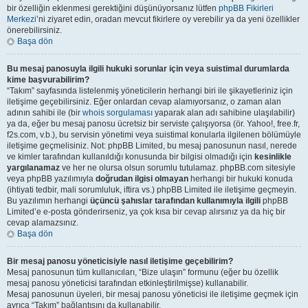
bir özelliğin eklenmesi gerektiğini düşünüyorsanız lütfen
phpBB Fikirleri
Merkezi
’ni ziyaret edin, oradan mevcut fikirlere oy verebilir ya da yeni özellikler
önerebilirsiniz.
Başa dön
Bu mesaj panosuyla ilgili hukuki sorunlar için veya suistimal durumlarda
kime başvurabilirim?
“Takım” sayfasında listelenmiş yöneticilerin herhangi biri ile şikayetleriniz için
iletişime geçebilirsiniz. Eğer onlardan cevap alamıyorsanız, o zaman alan
adının sahibi ile (bir
whois sorgulaması
yaparak alan adı sahibine ulaşılabilir)
ya da, eğer bu mesaj panosu ücretsiz bir serviste çalışıyorsa (ör. Yahoo!, free.fr,
f2s.com, v.b.), bu servisin yönetimi veya suistimal konularla ilgilenen bölümüyle
iletişime geçmelisiniz. Not: phpBB Limited, bu mesaj panosunun nasıl, nerede
ve kimler tarafından kullanıldığı konusunda bir bilgisi olmadığı için
kesinlikle
yargılanamaz
ve her ne olursa olsun sorumlu tutulamaz. phpBB.com sitesiyle
veya phpBB yazılımıyla
doğrudan ilgisi olmayan
herhangi bir hukuki konuda
(ihtiyati tedbir, mali sorumluluk, iftira vs.) phpBB Limited ile iletişime geçmeyin.
Bu yazılımın herhangi
üçüncü şahıslar tarafından kullanımıyla ilgili
phpBB
Limited’e e-posta gönderirseniz, ya çok kısa bir cevap alırsınız ya da hiç bir
cevap alamazsınız.
Başa dön
Bir mesaj panosu yöneticisiyle nasıl iletişime geçebilirim?
Mesaj panosunun tüm kullanıcıları, “Bize ulaşın” formunu (eğer bu özellik
mesaj panosu yöneticisi tarafından etkinleştirilmişse) kullanabilir.
Mesaj panosunun üyeleri, bir mesaj panosu yöneticisi ile iletişime geçmek için
ayrıca “Takım” bağlantısını da kullanabilir.