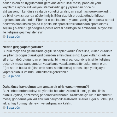
edilen işlemleri uygulamanız gerekmektedir. Bazı mesaj panoları yeni
kayıtlarda ayrıca aktivasyon istemektedir, giriş yapmadan önce bu
aktivasyonun kendiniz ya da bir yönetici tarafından yapılması gerekmektedir;
bu bilgi kayıt sırasında gösterilmiştir. Eğer size bir e-posta gönderildiyse,
açıklamaları takip edin. Eğer bir e-posta almadıysanız, yanlış bir e-posta adresi
belirtmiş olabilirsiniz ya da e-posta, bir spam filtresi tarafından spam olarak
seçilmiş olabilir. Eğer doğru e-posta adresi belirttiğinize eminseniz, bir yönetici
ile iletişime geçmeyi deneyin.
Başa dön
Neden giriş yapamıyorum?
Bunun meydana gelmesinde çeşitli sebepler vardır. Öncelikle, kullanıcı adınız
ve şifrenizi doğru olarak girdiğinizden emin olmalısınız. Eğer kullanıcı adı ve
şifrenizin doğruluğundan eminseniz, bir mesaj panosu yöneticisi ile iletişime
geçerek mesaj panosundan yasaklanıp yasaklanmadığınızdan emin olun.
Eğer sorun bu da değilse web sitesi sahibi mesaj panosu için yanlış ayar
yapmış olabilir ve bunu düzeltmesi gerekebilir.
Başa dön
Daha önce kayıt olmuştum ama artık giriş yapamıyorum?!
Bazı sebeplerden dolayı bir yönetici hesabınızı deaktif etmiş ya da silmiş
olabilir. Ayrıca, bazı mesaj panoları veritabanını azaltmak için uzun bir süredir
mesaj göndermeyen kullanıcıları periyodik aralıklarla silerler. Eğer bu olmuşsa,
tekrar kayıt olmayı deneyin ve tartışmalara katılın.
Başa dön