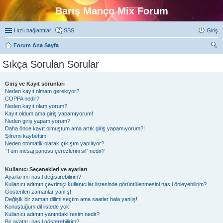
Barış Manço Mix Forum
Hızlı bağlantılar
SSS
Giriş
Forum Ana Sayfa
ra
Sıkça Sorulan Sorular
Giriş ve Kayıt sorunları
Neden kayıt olmam gerekiyor?
COPPA nedir?
Neden kayıt olamıyorum?
Kayıt oldum ama giriş yapamıyorum!
Neden giriş yapamıyorum?
Daha önce kayıt olmuştum ama artık giriş yapamıyorum?!
Şifremi kaybettim!
Neden otomatik olarak çıkışım yapılıyor?
“Tüm mesaj panosu çerezlerini sil” nedir?
Kullanıcı Seçenekleri ve ayarları
Ayarlarımı nasıl değiştirebilirim?
Kullanıcı adımın çevrimiçi kullanıcılar listesinde görüntülenmesini nasıl önleyebilirim?
Gösterilen zamanlar yanlış!
Değişik bir zaman dilimi seçtim ama saatler hala yanlış!
Konuştuğum dil listede yok!
Kullanıcı adımın yanındaki resim nedir?
Bir avatarı nasıl gösterebilirim?