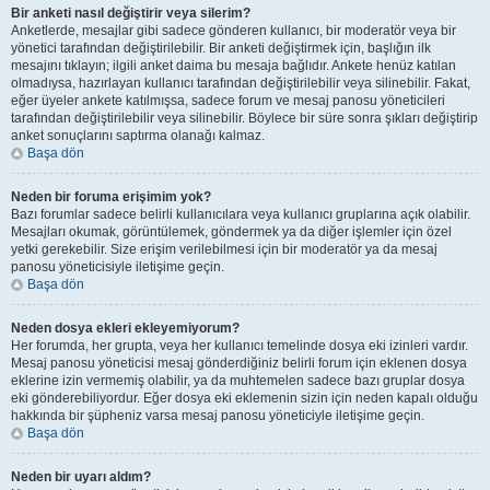
Bir anketi nasıl değiştirir veya silerim?
Anketlerde, mesajlar gibi sadece gönderen kullanıcı, bir moderatör veya bir
yönetici tarafından değiştirilebilir. Bir anketi değiştirmek için, başlığın ilk
mesajını tıklayın; ilgili anket daima bu mesaja bağlıdır. Ankete henüz katılan
olmadıysa, hazırlayan kullanıcı tarafından değiştirilebilir veya silinebilir. Fakat,
eğer üyeler ankete katılmışsa, sadece forum ve mesaj panosu yöneticileri
tarafından değiştirilebilir veya silinebilir. Böylece bir süre sonra şıkları değiştirip
anket sonuçlarını saptırma olanağı kalmaz.
Başa dön
Neden bir foruma erişimim yok?
Bazı forumlar sadece belirli kullanıcılara veya kullanıcı gruplarına açık olabilir.
Mesajları okumak, görüntülemek, göndermek ya da diğer işlemler için özel
yetki gerekebilir. Size erişim verilebilmesi için bir moderatör ya da mesaj
panosu yöneticisiyle iletişime geçin.
Başa dön
Neden dosya ekleri ekleyemiyorum?
Her forumda, her grupta, veya her kullanıcı temelinde dosya eki izinleri vardır.
Mesaj panosu yöneticisi mesaj gönderdiğiniz belirli forum için eklenen dosya
eklerine izin vermemiş olabilir, ya da muhtemelen sadece bazı gruplar dosya
eki gönderebiliyordur. Eğer dosya eki eklemenin sizin için neden kapalı olduğu
hakkında bir şüpheniz varsa mesaj panosu yöneticiyle iletişime geçin.
Başa dön
Neden bir uyarı aldım?