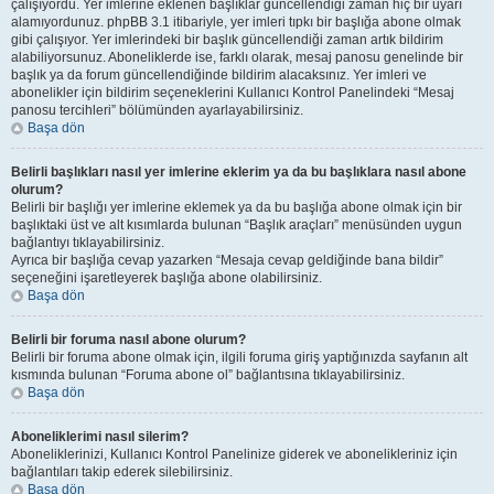
çalışıyordu. Yer imlerine eklenen başlıklar güncellendiği zaman hiç bir uyarı
alamıyordunuz. phpBB 3.1 itibariyle, yer imleri tıpkı bir başlığa abone olmak
gibi çalışıyor. Yer imlerindeki bir başlık güncellendiği zaman artık bildirim
alabiliyorsunuz. Aboneliklerde ise, farklı olarak, mesaj panosu genelinde bir
başlık ya da forum güncellendiğinde bildirim alacaksınız. Yer imleri ve
abonelikler için bildirim seçeneklerini Kullanıcı Kontrol Panelindeki “Mesaj
panosu tercihleri” bölümünden ayarlayabilirsiniz.
Başa dön
Belirli başlıkları nasıl yer imlerine eklerim ya da bu başlıklara nasıl abone
olurum?
Belirli bir başlığı yer imlerine eklemek ya da bu başlığa abone olmak için bir
başlıktaki üst ve alt kısımlarda bulunan “Başlık araçları” menüsünden uygun
bağlantıyı tıklayabilirsiniz.
Ayrıca bir başlığa cevap yazarken “Mesaja cevap geldiğinde bana bildir”
seçeneğini işaretleyerek başlığa abone olabilirsiniz.
Başa dön
Belirli bir foruma nasıl abone olurum?
Belirli bir foruma abone olmak için, ilgili foruma giriş yaptığınızda sayfanın alt
kısmında bulunan “Foruma abone ol” bağlantısına tıklayabilirsiniz.
Başa dön
Aboneliklerimi nasıl silerim?
Aboneliklerinizi, Kullanıcı Kontrol Panelinize giderek ve abonelikleriniz için
bağlantıları takip ederek silebilirsiniz.
Başa dön