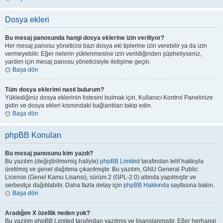
Dosya ekleri
Bu mesaj panosunda hangi dosya eklerine izin veriliyor?
Her mesaj panosu yöneticisi bazı dosya eki tiplerine izin verebilir ya da izin
vermeyebilir. Eğer nelerin yüklenmesine izin verildiğinden şüpheliyseniz,
yardım için mesaj panosu yöneticisiyle iletişime geçin.
Başa dön
Tüm dosya eklerimi nasıl bulurum?
Yüklediğiniz dosya eklerinin listesini bulmak için, Kullanıcı Kontrol Panelinize
gidin ve dosya ekleri kısmındaki bağlantıları takip edin.
Başa dön
phpBB Konuları
Bu mesaj panosunu kim yazdı?
Bu yazılım (değiştirilmemiş haliyle)
phpBB Limited
tarafından telif hakkıyla
üretilmiş ve genel dağıtıma çıkarılmıştır. Bu yazılım, GNU General Public
License (Genel Kamu Lisansı), sürüm 2 (GPL-2.0) altında yapılmıştır ve
serbestçe dağıtılabilir. Daha fazla detay için
phpBB Hakkında
sayfasına bakın.
Başa dön
Aradığım X özellik neden yok?
Bu yazılım phpBB Limited tarafından yazılmış ve lisanslanmıştır. Eğer herhangi