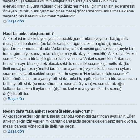
seçeneği işaretleyerek tüm mesajlarınıza varsayılan olarak bir imza
ekleyebilirsiniz. Buna rağmen dilediğiniz her mesaj için imzanızın eklenmesini
önleyebilirsiniz, bunu yapmak içinse mesaj gönderme formunda imza ekleme
seçeneğinin işaretini kaldırmanız yeterlidir.
Başa dön
Nasıl bir anket oluştururum?
Anket oluşturmak kolaydır, yeni bir başlık gönderirken (veya bir başlığın ilk
mesajını düzenlerken (bu tabiki sahip olduğunuz izne bağlıdır)), mesaj
gönderme formunun altında “Anket oluştur” sekmesini göreceksiniz (böyle bir
formu göremiyorsanız, anket oluşturma yetkiniz yok demektir). Anket için “Anket
sorusu” kısmına bir başlık girmelisiniz ve sonra “Anket seçenekleri” alanına,
her satıra ayrı bir seçenek olacak şekilde en az iki seçenek girmelisiniz (bu
limit mesaj panosu yönetici tarafından ayarlanır). Ayrıca kullanıcıların oylama
sırasında seçebilecekleri seçeneklerin sayısını “Her kullanıcı için seçenek”
bölümünün altından ayarlayabilirsiniz, anket için gün cinsinden bir zaman sınırı
belirleyebilirsiniz (sınırsız sürede olması için 0 yazın) ve son olarak eğer
kullanıcıların kendi oylarını değiştirme izni varsa oy verdikleri seçeneği
değiştirebilirler.
Başa dön
Neden daha fazla anket seçeneği ekleyemiyorum?
Anket seçenekleri için limit, mesaj panosu yöneticisi tarafından ayarlanır. Eğer
anketiniz için izin verilen miktardan daha fazla seçenek eklemeniz gerekiyorsa,
mesaj panosu yöneticisi ile iletişime geçin.
Başa dön