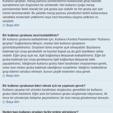
Kullanıcı grupları, mesaj panosu yöneticilerinin kullanıcıları grup halinde
ayırabilmesi için öngörülen bir yöntemdir. Her kullanıcı (çoğu mesaj
panolarından farklı olarak) bir çok gruba üye olabilir ve her gruba ayrı ayrı
izinler tanımlanabilir. Bu şekilde mesaj panosu yöneticileri belirli kullanıcılara
rahatlıkla moderatör yetkilerini veya özel forumlara ulaşma yetkisini vs.
verebilir
Başa dön
Bir kullanıcı grubuna nasıl katılabilirim?
Bir kullanıcı grubuna katılabilmek için, Kullanıcı Kontrol Panelinizden “Kullanıcı
grupları” bağlantısına tıklayın; oradan tüm kullanıcı gruplarını
görüntüleyebilirsiniz. Grupların tümü
erişime açık
olmayabilir. Bazılarına
katılmak için onay gerekebilir ve bazıları kapalı ya da gizli üyeliklere sahip
olabilir. Eğer grup açık ise, ilgili bağlantıya tıklayarak katılabilirsiniz. Eğer bir
gruba katılmak için onay gerekiyorsa ilgili bağlantıya tıklayarak istek
yapabilirsiniz. İsteğinizin kullanıcı grubu lideri tarafından onaylanması gerek,
onlar size neden gruba katılmak istediğinizi sorabilirler. İsteğiniz reddedilirse
grup liderini rahatsız etmeyin; bunun çeşitli nedenleri olsa gerek.
Başa dön
Bir kullanıcı grubunun lideri olmak için ne yapmam gerek?
Kullanıcı grupları bir yönetici tarafından oluşturulur, genellikle bir kullanıcı
grubu lideri belirlenir. Eğer yeni bir kullanıcı grubu oluşturmak istiyorsanız, ilk
önce bir yöneticiyle iletişime geçmelisiniz; bir özel mesaj göndermeyi deneyin.
Başa dön
Neden bazı kullanıcı grupları farklı renkte görünüyor?