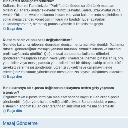
Bir avatarı nasıl gösterebilirim?
Kullanıcı Kontrol Panelinizde, “Profil” bölümünden şu dört farklı metottan
birisini kullanarak avatar ekleyebilirsiniz: Gravatar, Galeri, Uzak Avatar ya da
Avatar Yükleme. Avatar kullanma imkanı ve avatar kullanımında seçilebilecek
yollar mesaj panosu yöneticisinin kararına bağlıdır. Eğer avatarları
kullanamıyorsanız, bir mesaj panosu yöneticisi ile iletişime geçin.
Başa dön
Rütbem nedir ve onu nasıl değiştirebilirim?
Genelde kullanıcı rütbenizi doğrudan değiştirmeniz mümkün değildir (kullanıcı
rütbesi, gönderdiğiniz mesajın yanında bulunan isminizin altında ve kullanıcı
profili sayfasında görülür). Çoğu mesaj panosunda kullanıcı rütbeleri,
gönderilen mesajların sayısını veya yetkili üyeleri belirlemek için kullanılır, örn.
yöneticiler veya mesaj panosu yöneticileri özel bir rütbeye sahip olabilir. Lütfen
gereksiz yere mesaj gönderipte rütbenizi yükseltmeye çalışmayın, elde
edeceğiniz tek sonuç, yöneticilerin mesajlarınızın sayısını düşürmesi olacaktır.
Başa dön
Bir kullanıcıya ait e-posta bağlantısını tıklayınca neden giriş yapmam
isteniyor?
Üzgünüz fakat e-posta formuyla maalesef sadece kayıtlı kullanıcılar e-posta
gönderebilir (eğer yönetici bu özelliği aktif ettiyse). Bunun sebebi, e-posta
sisteminin anonim kullanıcılar tarafından suistimal edilmesini önlemektir.
Başa dön
Mesaj Gönderme