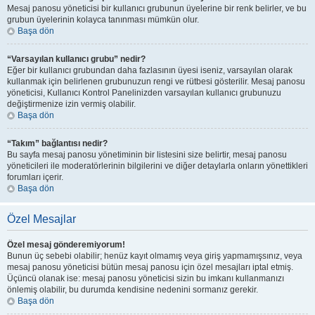
Mesaj panosu yöneticisi bir kullanıcı grubunun üyelerine bir renk belirler, ve bu
grubun üyelerinin kolayca tanınması mümkün olur.
Başa dön
“Varsayılan kullanıcı grubu” nedir?
Eğer bir kullanıcı grubundan daha fazlasının üyesi iseniz, varsayılan olarak
kullanmak için belirlenen grubunuzun rengi ve rütbesi gösterilir. Mesaj panosu
yöneticisi, Kullanıcı Kontrol Panelinizden varsayılan kullanıcı grubunuzu
değiştirmenize izin vermiş olabilir.
Başa dön
“Takım” bağlantısı nedir?
Bu sayfa mesaj panosu yönetiminin bir listesini size belirtir, mesaj panosu
yöneticileri ile moderatörlerinin bilgilerini ve diğer detaylarla onların yönettikleri
forumları içerir.
Başa dön
Özel Mesajlar
Özel mesaj gönderemiyorum!
Bunun üç sebebi olabilir; henüz kayıt olmamış veya giriş yapmamışsınız, veya
mesaj panosu yöneticisi bütün mesaj panosu için özel mesajları iptal etmiş.
Üçüncü olanak ise: mesaj panosu yöneticisi sizin bu imkanı kullanmanızı
önlemiş olabilir, bu durumda kendisine nedenini sormanız gerekir.
Başa dön