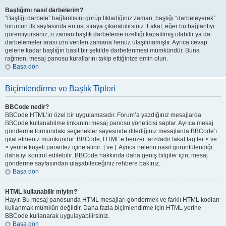
Başlığımı nasıl darbelerim?
“Başlığı darbele” bağlantısını görüp tıkladığınız zaman, başlığı “darbeleyerek”
forumun ilk sayfasında en üst sıraya çıkarabilirsiniz. Fakat, eğer bu bağlantıyı
göremiyorsanız, o zaman başlık darbeleme özelliği kapatılmış olabilir ya da
darbelemeler arası izin verilen zamana henüz ulaşılmamıştır. Ayrıca cevap
gelene kadar başlığın basit bir şekilde darbelenmesi mümkündür. Buna
rağmen, mesaj panosu kurallarını takip ettiğinize emin olun.
Başa dön
Biçimlendirme ve Başlık Tipleri
BBCode nedir?
BBCode HTML’in özel bir uygulamasıdır. Forum’a yazdığınız mesajlarda
BBCode kullanabilme imkanını mesaj panosu yöneticisi saptar. Ayrıca mesaj
gönderme formundaki seçenekler sayesinde dilediğiniz mesajlarda BBCode’ı
iptal etmeniz mümkündür. BBCode, HTML’e benzer tarzdadır fakat tag’ler < ve
> yerine köşeli parantez içine alınır: [ ve ]. Ayrıca nelerin nasıl görüntülendiği
daha iyi kontrol edilebilir. BBCode hakkında daha geniş bilgiler için, mesaj
gönderme sayfasından ulaşabileceğiniz rehbere bakınız.
Başa dön
HTML kullanabilir miyim?
Hayır. Bu mesaj panosunda HTML mesajları göndermek ve farklı HTML kodları
kullanmak mümkün değildir. Daha fazla biçimlendirme için HTML yerine
BBCode kullanarak uygulayabilirsiniz.
Başa dön