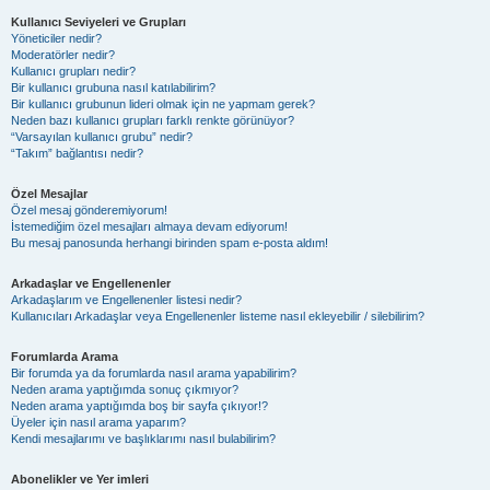
Kullanıcı Seviyeleri ve Grupları
Yöneticiler nedir?
Moderatörler nedir?
Kullanıcı grupları nedir?
Bir kullanıcı grubuna nasıl katılabilirim?
Bir kullanıcı grubunun lideri olmak için ne yapmam gerek?
Neden bazı kullanıcı grupları farklı renkte görünüyor?
“Varsayılan kullanıcı grubu” nedir?
“Takım” bağlantısı nedir?
Özel Mesajlar
Özel mesaj gönderemiyorum!
İstemediğim özel mesajları almaya devam ediyorum!
Bu mesaj panosunda herhangi birinden spam e-posta aldım!
Arkadaşlar ve Engellenenler
Arkadaşlarım ve Engellenenler listesi nedir?
Kullanıcıları Arkadaşlar veya Engellenenler listeme nasıl ekleyebilir / silebilirim?
Forumlarda Arama
Bir forumda ya da forumlarda nasıl arama yapabilirim?
Neden arama yaptığımda sonuç çıkmıyor?
Neden arama yaptığımda boş bir sayfa çıkıyor!?
Üyeler için nasıl arama yaparım?
Kendi mesajlarımı ve başlıklarımı nasıl bulabilirim?
Abonelikler ve Yer imleri