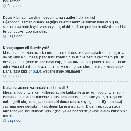
tam zamanı.
Başa dön
Değişik bir zaman dilimi seçtim ama saatler hala yanlış!
Eğer doğru zaman dilimini seçtiğinize eminseniz ve zaman hala yanlışsa,
sunucu saatinde kayıtlı zaman yanlış olabilir. Lütfen problemin düzeltilmesi için
bir yöneticiyi haberdar edin.
Başa dön
Konuştuğum dil listede yok!
Mesaj panosu yöneticisi konuştuğunuz dili destekleyen paketi kurmamıştır, ya
da hiç kimse bu mesaj panosunu konuştuğunuz dile henüz çevirmemiştir. Bir
mesaj panosu yöneticisine başvurup, ihtiyacınız olan dil paketini kurmasını rica
edin. Eğer dil paketi mevcut değilse, yeni bir çeviri oluşturmakta özgürsünüz.
Daha fazla bilgi
phpBB
® websitesinde bulunabilir.
Başa dön
Kullanıcı adımın yanındaki resim nedir?
Mesajları görüntülerken kullanıcı adı ile birlikte iki tane resim görüntülenebilir.
Bunlardan bir tanesi rütbeniz ile ilişkilendirilmiş; genellikle yıldız, blok ya da
nokta şeklinde; mesaj panosundaki durumunuzu veya gönderdiğiniz mesaj
sayısına göre değişkenlik gösteren bir resim olabilir. Diğeri ise, çoğunlukla
büyük boyda, her kullanıcı için kişisel ya da benzersiz, avatar olarak bilinen bir
resimdir.
Başa dön