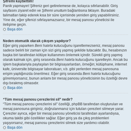
Şifremi kaybettim!
Panik yapmayın! Şifreniz geri getirelemese de, kolayca sıfırlanabilir. Giriş
sayfasını ziyaret edin ve
Şifremi unuttum
bağlantısına tıklayın. Buradaki
talimatları takip ederek kısa bir süre içerisinde yeniden giriş yapabilirsiniz.
Yine de, eğer şifenizi sıfırlayamazsanız, bir mesaj panosu yöneticisi ile
iletişime geçin.
Başa dön
Neden otomatik olarak çıkışım yapılıyor?
Eğer giriş yaparken
Beni hatırla
kutucuğunu işaretlemezseniz, mesaj panosu
sadece belirli bir zaman için sizi giriş yapmış şekilde tutacaktır. Bu, hesabınızın
başka biri tarafından kötüye kullanımını önlemek içindir. Sürekli giriş yapmış
olarak kalmak için, giriş sırasında
Beni hatırla
kutucuğunu işaretleyin. Ancak bu
işlem başkalarıyla paylaşılan bir bilgisayarlardan, örneğin; kütüphane, internet
kafe, üniversite bilgisayar laboratuarı, v.b. gibi yerlerden mesaj panosuna
erişim yaptığınızda önerilmez. Eğer giriş sırasında
Beni hatırla
kutucuğunu
göremiyorsanız, bunun anlamı bir mesaj panosu yöneticisinin bu özelliği devre
dışı bırakmış olmasıdır.
Başa dön
“Tüm mesaj panosu çerezlerini sil” nedir?
“Tüm mesaj panosu çerezlerini sil” özelliği, phpBB tarafından oluşturulan ve
mesaj panosuna girişiniz, doğrulanmanız için tutulan çerezleri silmeye yarar.
Çerezler ayrıca, eğer bir mesaj panosu yöneticisi tarafından ayarlandıysa,
okuma takibi gibi özellikler sağlar. Eğer giriş ya da çıkış problemleri
yaşıyorsanız, mesaj panosu çerezlerini silmek size yardımcı olabilir.
Başa dön