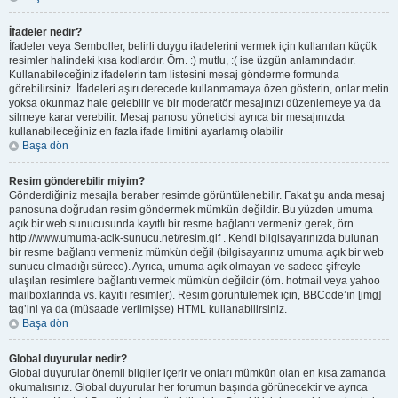
İfadeler nedir?
İfadeler veya Semboller, belirli duygu ifadelerini vermek için kullanılan küçük
resimler halindeki kısa kodlardır. Örn. :) mutlu, :( ise üzgün anlamındadır.
Kullanabileceğiniz ifadelerin tam listesini mesaj gönderme formunda
görebilirsiniz. İfadeleri aşırı derecede kullanmamaya özen gösterin, onlar metin
yoksa okunmaz hale gelebilir ve bir moderatör mesajınızı düzenlemeye ya da
silmeye karar verebilir. Mesaj panosu yöneticisi ayrıca bir mesajınızda
kullanabileceğiniz en fazla ifade limitini ayarlamış olabilir
Başa dön
Resim gönderebilir miyim?
Gönderdiğiniz mesajla beraber resimde görüntülenebilir. Fakat şu anda mesaj
panosuna doğrudan resim göndermek mümkün değildir. Bu yüzden umuma
açık bir web sunucusunda kayıtlı bir resme bağlantı vermeniz gerek, örn.
http://www.umuma-acik-sunucu.net/resim.gif . Kendi bilgisayarınızda bulunan
bir resme bağlantı vermeniz mümkün değil (bilgisayarınız umuma açık bir web
sunucu olmadığı sürece). Ayrıca, umuma açık olmayan ve sadece şifreyle
ulaşılan resimlere bağlantı vermek mümkün değildir (örn. hotmail veya yahoo
mailboxlarında vs. kayıtlı resimler). Resim görüntülemek için, BBCode’ın [img]
tag’ini ya da (müsaade verilmişse) HTML kullanabilirsiniz.
Başa dön
Global duyurular nedir?
Global duyurular önemli bilgiler içerir ve onları mümkün olan en kısa zamanda
okumalısınız. Global duyurular her forumun başında görünecektir ve ayrıca