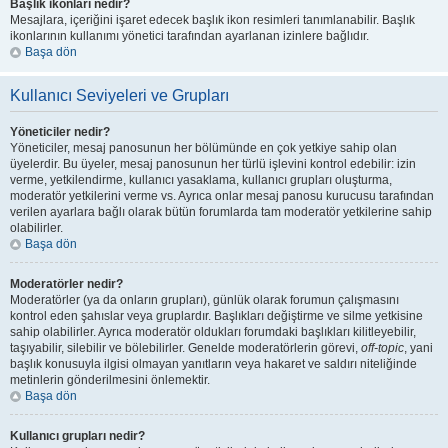
Başlık ikonları nedir?
Mesajlara, içeriğini işaret edecek başlık ikon resimleri tanımlanabilir. Başlık
ikonlarının kullanımı yönetici tarafından ayarlanan izinlere bağlıdır.
Başa dön
Kullanıcı Seviyeleri ve Grupları
Yöneticiler nedir?
Yöneticiler, mesaj panosunun her bölümünde en çok yetkiye sahip olan
üyelerdir. Bu üyeler, mesaj panosunun her türlü işlevini kontrol edebilir: izin
verme, yetkilendirme, kullanıcı yasaklama, kullanıcı grupları oluşturma,
moderatör yetkilerini verme vs. Ayrıca onlar mesaj panosu kurucusu tarafından
verilen ayarlara bağlı olarak bütün forumlarda tam moderatör yetkilerine sahip
olabilirler.
Başa dön
Moderatörler nedir?
Moderatörler (ya da onların grupları), günlük olarak forumun çalışmasını
kontrol eden şahıslar veya gruplardır. Başlıkları değiştirme ve silme yetkisine
sahip olabilirler. Ayrıca moderatör oldukları forumdaki başlıkları kilitleyebilir,
taşıyabilir, silebilir ve bölebilirler. Genelde moderatörlerin görevi,
off-topic
, yani
başlık konusuyla ilgisi olmayan yanıtların veya hakaret ve saldırı niteliğinde
metinlerin gönderilmesini önlemektir.
Başa dön
Kullanıcı grupları nedir?