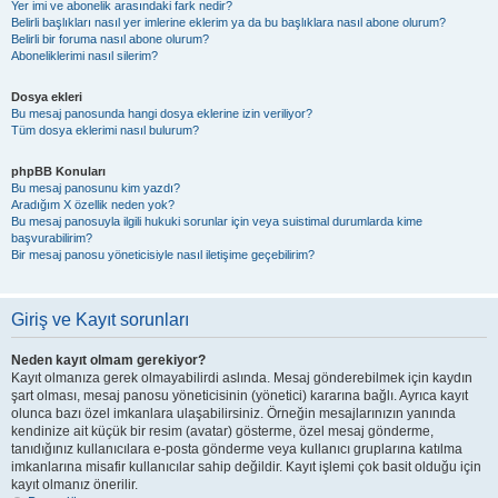
Yer imi ve abonelik arasındaki fark nedir?
Belirli başlıkları nasıl yer imlerine eklerim ya da bu başlıklara nasıl abone olurum?
Belirli bir foruma nasıl abone olurum?
Aboneliklerimi nasıl silerim?
Dosya ekleri
Bu mesaj panosunda hangi dosya eklerine izin veriliyor?
Tüm dosya eklerimi nasıl bulurum?
phpBB Konuları
Bu mesaj panosunu kim yazdı?
Aradığım X özellik neden yok?
Bu mesaj panosuyla ilgili hukuki sorunlar için veya suistimal durumlarda kime
başvurabilirim?
Bir mesaj panosu yöneticisiyle nasıl iletişime geçebilirim?
Giriş ve Kayıt sorunları
Neden kayıt olmam gerekiyor?
Kayıt olmanıza gerek olmayabilirdi aslında. Mesaj gönderebilmek için kaydın
şart olması, mesaj panosu yöneticisinin (yönetici) kararına bağlı. Ayrıca kayıt
olunca bazı özel imkanlara ulaşabilirsiniz. Örneğin mesajlarınızın yanında
kendinize ait küçük bir resim (avatar) gösterme, özel mesaj gönderme,
tanıdığınız kullanıcılara e-posta gönderme veya kullanıcı gruplarına katılma
imkanlarına misafir kullanıcılar sahip değildir. Kayıt işlemi çok basit olduğu için
kayıt olmanız önerilir.