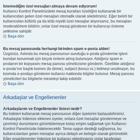
İstemediğim özel mesajları almaya devam ediyorum!
Kullanıcı Kontrol Panelinizdeki mesaj kuralları özelliğini kullanarak bir
kullanıcıdan gelen özel mesajları otomatik olarak silebilirsiniz. Eğer belirli bir
kullanıcıdan küfürlü ya da kötü niyetli özel mesajlar alıyorsanız, bu mesajları
moderatörlere bildirin; onlar özel mesaj gönderen bir kullanıcıyı önleme
yetkisine sahiptir.
Başa dön
Bu mesaj panosunda herhangi birinden spam e-posta aldım!
Üzgünüz. Aslında bu mesaj panosunun sunduğu e-posta gönderme işlevi
bundan korunmak için birçok önlemi almış bulunuyor. Aldığınız spam e-
postanın bir kopyasını mesaj panosu yöneticisine gönderin. Özellikle aldığınız
e-posta’nın başlık kısmını (to (kime), subject (konu) vs.) iletmeyi unutmayın, bu
kısımda e-postayı gönderen kullanıcı hakkında bilgiler bulunur. Mesaj panosu
yöneticileri bu bilgilerle meseleyi takip edebilir.
Başa dön
Arkadaşlar ve Engellenenler
Arkadaşlarım ve Engellenenler listesi nedir?
Bu listeleri kullanarak mesaj panosunun diğer üyelerini toplayabilirsiniz.
Arkadaşlar listenize eklenen üyeler, onlara özel mesajlar göndermeye ve
çevrimiçi durumlarını görüntülemeye kolay erişim sağlamak için Kullanıcı
Kontrol Panelinizde listelenecektir. Tema uygun desteği sağlıyorsa, bu
kullanıcılardan gelen mesajlar ayrıca detaylı ve belirgin olarak görünebilir.
Eğer engellenenler listenize bir kullanıcı eklediyseniz onlar tarafından