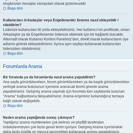
oluşturulan mesajlar varsayılan olarak gizlenecektir.
Başa dön
Kullanıcıları Arkadaşlar veya Engellenenler listeme nasıl ekleyebilir /
silebilirim?
Listenize kullanıcıları iki yolla ekleyebilirsiniz. Her kullanıcı’nın profilinde, onları
Arkadaşlar ya da Engellenenler listenize eklemek için bir bağlantı olacaktır.
Alternatif olarak Kullanıcı Kontrol Paneliniz’den, direkt olarak kullanıcıların üye
adlarını girerek ekleyebilirsiniz. Ayrıca aynı sayfayı kullanarak kullanıcıları
listenizden silebilirsiniz.
Başa dön
Forumlarda Arama
Bir forumda ya da forumlarda nasıl arama yapabilirim?
Ana sayfa görüntülenirken, forum görüntülenirken ya da başlık görüntülenirken
yerleşik arama kutusunun içerisine aranacak terimi girerek arama
yapabilirsiniz. Gelişmiş arama yapmak için forumda tüm sayfalarda bulunan
“Arama” bağlantısına tıklayabilirsiniz. Arama erişiminiz kullandığınız temaya
bağlı olarak değişebilir.
Başa dön
Neden arama yaptığımda sonuç çıkmıyor?
Yaptığınız arama muhtemelen çok belirsiz ve phpBB tarafından
indekslenmeyen çok fazla genel terim içeriyor. Gelişmiş Arama içerisindeki
daha fazla özellik ve mevcut seçenekleri kullanarak arama yapabilirsiniz.