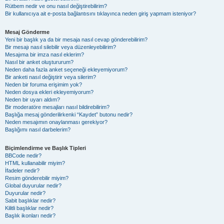
Rütbem nedir ve onu nasıl değiştirebilirim?
Bir kullanıcıya ait e-posta bağlantısını tıklayınca neden giriş yapmam isteniyor?
Mesaj Gönderme
Yeni bir başlık ya da bir mesaja nasıl cevap gönderebilirim?
Bir mesajı nasıl silebilir veya düzenleyebilirim?
Mesajıma bir imza nasıl eklerim?
Nasıl bir anket oluştururum?
Neden daha fazla anket seçeneği ekleyemiyorum?
Bir anketi nasıl değiştirir veya silerim?
Neden bir foruma erişimim yok?
Neden dosya ekleri ekleyemiyorum?
Neden bir uyarı aldım?
Bir moderatöre mesajları nasıl bildirebilirim?
Başlığa mesaj gönderilirkenki “Kaydet” butonu nedir?
Neden mesajımın onaylanması gerekiyor?
Başlığımı nasıl darbelerim?
Biçimlendirme ve Başlık Tipleri
BBCode nedir?
HTML kullanabilir miyim?
İfadeler nedir?
Resim gönderebilir miyim?
Global duyurular nedir?
Duyurular nedir?
Sabit başlıklar nedir?
Kilitli başlıklar nedir?
Başlık ikonları nedir?