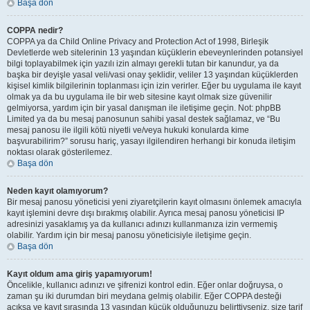
Başa dön
COPPA nedir?
COPPA ya da Child Online Privacy and Protection Act of 1998, Birleşik
Devletlerde web sitelerinin 13 yaşından küçüklerin ebeveynlerinden potansiyel
bilgi toplayabilmek için yazılı izin almayı gerekli tutan bir kanundur, ya da
başka bir deyişle yasal veli/vasi onay şeklidir, veliler 13 yaşından küçüklerden
kişisel kimlik bilgilerinin toplanması için izin verirler. Eğer bu uygulama ile kayıt
olmak ya da bu uygulama ile bir web sitesine kayıt olmak size güvenilir
gelmiyorsa, yardım için bir yasal danışman ile iletişime geçin. Not: phpBB
Limited ya da bu mesaj panosunun sahibi yasal destek sağlamaz, ve “Bu
mesaj panosu ile ilgili kötü niyetli ve/veya hukuki konularda kime
başvurabilirim?” sorusu hariç, yasayı ilgilendiren herhangi bir konuda iletişim
noktası olarak gösterilemez.
Başa dön
Neden kayıt olamıyorum?
Bir mesaj panosu yöneticisi yeni ziyaretçilerin kayıt olmasını önlemek amacıyla
kayıt işlemini devre dışı bırakmış olabilir. Ayrıca mesaj panosu yöneticisi IP
adresinizi yasaklamış ya da kullanıcı adınızı kullanmanıza izin vermemiş
olabilir. Yardım için bir mesaj panosu yöneticisiyle iletişime geçin.
Başa dön
Kayıt oldum ama giriş yapamıyorum!
Öncelikle, kullanıcı adınızı ve şifrenizi kontrol edin. Eğer onlar doğruysa, o
zaman şu iki durumdan biri meydana gelmiş olabilir. Eğer COPPA desteği
açıksa ve kayıt sırasında 13 yaşından küçük olduğunuzu belirttiyseniz, size tarif