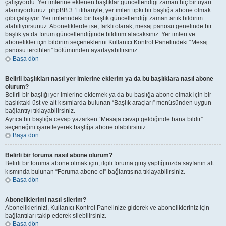
çalışıyordu. Yer imlerine eklenen başlıklar güncellendiği zaman hiç bir uyarı
alamıyordunuz. phpBB 3.1 itibariyle, yer imleri tıpkı bir başlığa abone olmak
gibi çalışıyor. Yer imlerindeki bir başlık güncellendiği zaman artık bildirim
alabiliyorsunuz. Aboneliklerde ise, farklı olarak, mesaj panosu genelinde bir
başlık ya da forum güncellendiğinde bildirim alacaksınız. Yer imleri ve
abonelikler için bildirim seçeneklerini Kullanıcı Kontrol Panelindeki “Mesaj
panosu tercihleri” bölümünden ayarlayabilirsiniz.
Başa dön
Belirli başlıkları nasıl yer imlerine eklerim ya da bu başlıklara nasıl abone
olurum?
Belirli bir başlığı yer imlerine eklemek ya da bu başlığa abone olmak için bir
başlıktaki üst ve alt kısımlarda bulunan “Başlık araçları” menüsünden uygun
bağlantıyı tıklayabilirsiniz.
Ayrıca bir başlığa cevap yazarken “Mesaja cevap geldiğinde bana bildir”
seçeneğini işaretleyerek başlığa abone olabilirsiniz.
Başa dön
Belirli bir foruma nasıl abone olurum?
Belirli bir foruma abone olmak için, ilgili foruma giriş yaptığınızda sayfanın alt
kısmında bulunan “Foruma abone ol” bağlantısına tıklayabilirsiniz.
Başa dön
Aboneliklerimi nasıl silerim?
Aboneliklerinizi, Kullanıcı Kontrol Panelinize giderek ve abonelikleriniz için
bağlantıları takip ederek silebilirsiniz.
Başa dön