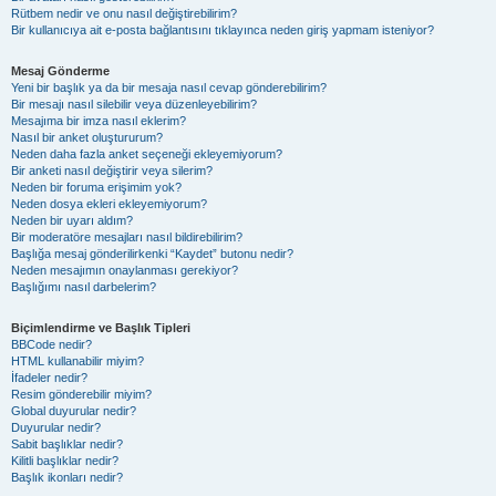
Rütbem nedir ve onu nasıl değiştirebilirim?
Bir kullanıcıya ait e-posta bağlantısını tıklayınca neden giriş yapmam isteniyor?
Mesaj Gönderme
Yeni bir başlık ya da bir mesaja nasıl cevap gönderebilirim?
Bir mesajı nasıl silebilir veya düzenleyebilirim?
Mesajıma bir imza nasıl eklerim?
Nasıl bir anket oluştururum?
Neden daha fazla anket seçeneği ekleyemiyorum?
Bir anketi nasıl değiştirir veya silerim?
Neden bir foruma erişimim yok?
Neden dosya ekleri ekleyemiyorum?
Neden bir uyarı aldım?
Bir moderatöre mesajları nasıl bildirebilirim?
Başlığa mesaj gönderilirkenki “Kaydet” butonu nedir?
Neden mesajımın onaylanması gerekiyor?
Başlığımı nasıl darbelerim?
Biçimlendirme ve Başlık Tipleri
BBCode nedir?
HTML kullanabilir miyim?
İfadeler nedir?
Resim gönderebilir miyim?
Global duyurular nedir?
Duyurular nedir?
Sabit başlıklar nedir?
Kilitli başlıklar nedir?
Başlık ikonları nedir?