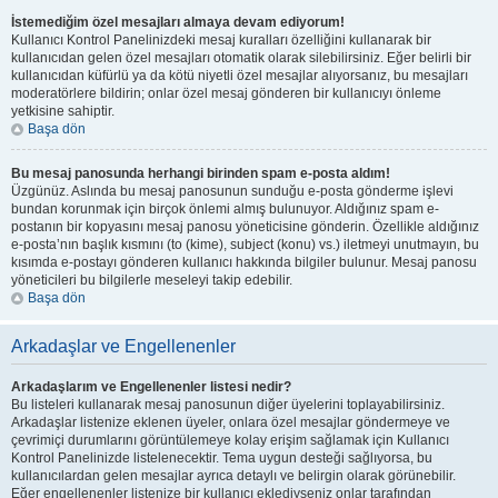
İstemediğim özel mesajları almaya devam ediyorum!
Kullanıcı Kontrol Panelinizdeki mesaj kuralları özelliğini kullanarak bir
kullanıcıdan gelen özel mesajları otomatik olarak silebilirsiniz. Eğer belirli bir
kullanıcıdan küfürlü ya da kötü niyetli özel mesajlar alıyorsanız, bu mesajları
moderatörlere bildirin; onlar özel mesaj gönderen bir kullanıcıyı önleme
yetkisine sahiptir.
Başa dön
Bu mesaj panosunda herhangi birinden spam e-posta aldım!
Üzgünüz. Aslında bu mesaj panosunun sunduğu e-posta gönderme işlevi
bundan korunmak için birçok önlemi almış bulunuyor. Aldığınız spam e-
postanın bir kopyasını mesaj panosu yöneticisine gönderin. Özellikle aldığınız
e-posta’nın başlık kısmını (to (kime), subject (konu) vs.) iletmeyi unutmayın, bu
kısımda e-postayı gönderen kullanıcı hakkında bilgiler bulunur. Mesaj panosu
yöneticileri bu bilgilerle meseleyi takip edebilir.
Başa dön
Arkadaşlar ve Engellenenler
Arkadaşlarım ve Engellenenler listesi nedir?
Bu listeleri kullanarak mesaj panosunun diğer üyelerini toplayabilirsiniz.
Arkadaşlar listenize eklenen üyeler, onlara özel mesajlar göndermeye ve
çevrimiçi durumlarını görüntülemeye kolay erişim sağlamak için Kullanıcı
Kontrol Panelinizde listelenecektir. Tema uygun desteği sağlıyorsa, bu
kullanıcılardan gelen mesajlar ayrıca detaylı ve belirgin olarak görünebilir.
Eğer engellenenler listenize bir kullanıcı eklediyseniz onlar tarafından