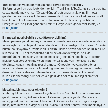
Yeni bir başlık ya da bir mesaja nasıl cevap gönderebilirim?
Bir foruma yeni bir başlık göndermek için, "Yeni Başlık" bağlantısına, bir başlığa
cevap göndermek içinse, "Cevap Gönder" bağlantısına tıklayın. Bir mesaj
göndermeden önce kayıt olmanız gerekebilir. Forum ve başlık ekranlarının alt
kısımlarında her forum için mevcut olan izinlerin bir listesini görebilirsiniz.
Örneğin: Yeni başlıklar gönderebilirsiniz, Dosya ekleri gönderebilirsiniz, v.b.
Başa dön
Bir mesajı nasıl silebilir veya düzenleyebilirim?
Mesaj panosu yöneticisi veya moderatör olmadığınız sürece, sadece kendinize
ait mesajları düzenleyebilir veya silebilirsiniz. Gönderdiğiniz bir mesajı
düzenle
butonuna tıklayarak düzenleyebilirsiniz (bu imkan bazen sadece belirli bir süre
için mevcuttur). Eğer mesajınıza birileri cevap göndermişse, başlığa
döndüğünüzde mesajınızın altında metni kaç defa düzenlediğinizi gösteren
kısa bir yazı göreceksiniz. Mesajınıza henüz cevap verilmemişse, bu not
görülmez. Ayrıca mesajınız mesaj panosu yöneticileri veya moderatörler
tarafından düzenlenince de bu metin görünmez. Buna rağmen mesajı neden
düzenlediklerine dair kendilerine has bir not bırakabilirler. Not: Normal
kullanıcılar herhangi birinden cevap geldikten sonra bir mesajı silemezler.
Başa dön
Mesajıma bir imza nasıl eklerim?
Herhangi bir mesaja imzanızı ekleyebilmek için önce bir imza oluşturmanız
gerekmektedir. Bu, Kullanıcı Kontrol Paneliniz yoluyla yapılır. Daha sonra
mesaj gönderme formunun alt kısmındaki
Bir imza ekle
seçeneğini seçip
mesajınıza imzanızı ekleyebilirsiniz. Ayrıca Kullanıcı Kontrol Panelindeki uygun