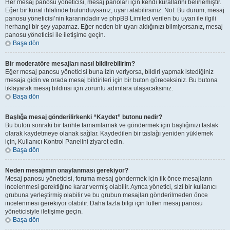
Her mesaj panosu yöneticisi, mesaj panoları için kendi kurallarını belirlemiştir.
Eğer bir kural ihlalinde bulunduysanız, uyarı alabilirsiniz. Not: Bu durum, mesaj
panosu yöneticisi’nin kararındadır ve phpBB Limited verilen bu uyarı ile ilgili
herhangi bir şey yapamaz. Eğer neden bir uyarı aldığınızı bilmiyorsanız, mesaj
panosu yöneticisi ile iletişime geçin.
Başa dön
Bir moderatöre mesajları nasıl bildirebilirim?
Eğer mesaj panosu yöneticisi buna izin veriyorsa, bildiri yapmak istediğiniz
mesaja gidin ve orada mesaj bildirileri için bir buton göreceksiniz. Bu butona
tıklayarak mesaj bildirisi için zorunlu adımlara ulaşacaksınız.
Başa dön
Başlığa mesaj gönderilirkenki “Kaydet” butonu nedir?
Bu buton sonraki bir tarihte tamamlamak ve göndermek için başlığınızı taslak
olarak kaydetmeye olanak sağlar. Kaydedilen bir taslağı yeniden yüklemek
için, Kullanıcı Kontrol Panelini ziyaret edin.
Başa dön
Neden mesajımın onaylanması gerekiyor?
Mesaj panosu yöneticisi, foruma mesaj göndermek için ilk önce mesajların
incelenmesi gerektiğine karar vermiş olabilir. Ayrıca yönetici, sizi bir kullanıcı
grubuna yerleştirmiş olabilir ve bu grubun mesajları gönderilmeden önce
incelenmesi gerekiyor olabilir. Daha fazla bilgi için lütfen mesaj panosu
yöneticisiyle iletişime geçin.
Başa dön