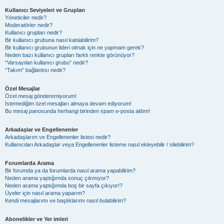
Kullanıcı Seviyeleri ve Grupları
Yöneticiler nedir?
Moderatörler nedir?
Kullanıcı grupları nedir?
Bir kullanıcı grubuna nasıl katılabilirim?
Bir kullanıcı grubunun lideri olmak için ne yapmam gerek?
Neden bazı kullanıcı grupları farklı renkte görünüyor?
“Varsayılan kullanıcı grubu” nedir?
“Takım” bağlantısı nedir?
Özel Mesajlar
Özel mesaj gönderemiyorum!
İstemediğim özel mesajları almaya devam ediyorum!
Bu mesaj panosunda herhangi birinden spam e-posta aldım!
Arkadaşlar ve Engellenenler
Arkadaşlarım ve Engellenenler listesi nedir?
Kullanıcıları Arkadaşlar veya Engellenenler listeme nasıl ekleyebilir / silebilirim?
Forumlarda Arama
Bir forumda ya da forumlarda nasıl arama yapabilirim?
Neden arama yaptığımda sonuç çıkmıyor?
Neden arama yaptığımda boş bir sayfa çıkıyor!?
Üyeler için nasıl arama yaparım?
Kendi mesajlarımı ve başlıklarımı nasıl bulabilirim?
Abonelikler ve Yer imleri