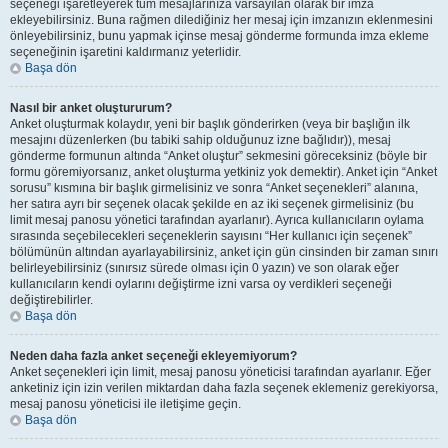
seçeneği işaretleyerek tüm mesajlarınıza varsayılan olarak bir imza
ekleyebilirsiniz. Buna rağmen dilediğiniz her mesaj için imzanızın eklenmesini
önleyebilirsiniz, bunu yapmak içinse mesaj gönderme formunda imza ekleme
seçeneğinin işaretini kaldırmanız yeterlidir.
Başa dön
Nasıl bir anket oluştururum?
Anket oluşturmak kolaydır, yeni bir başlık gönderirken (veya bir başlığın ilk
mesajını düzenlerken (bu tabiki sahip olduğunuz izne bağlıdır)), mesaj
gönderme formunun altında “Anket oluştur” sekmesini göreceksiniz (böyle bir
formu göremiyorsanız, anket oluşturma yetkiniz yok demektir). Anket için “Anket
sorusu” kısmına bir başlık girmelisiniz ve sonra “Anket seçenekleri” alanına,
her satıra ayrı bir seçenek olacak şekilde en az iki seçenek girmelisiniz (bu
limit mesaj panosu yönetici tarafından ayarlanır). Ayrıca kullanıcıların oylama
sırasında seçebilecekleri seçeneklerin sayısını “Her kullanıcı için seçenek”
bölümünün altından ayarlayabilirsiniz, anket için gün cinsinden bir zaman sınırı
belirleyebilirsiniz (sınırsız sürede olması için 0 yazın) ve son olarak eğer
kullanıcıların kendi oylarını değiştirme izni varsa oy verdikleri seçeneği
değiştirebilirler.
Başa dön
Neden daha fazla anket seçeneği ekleyemiyorum?
Anket seçenekleri için limit, mesaj panosu yöneticisi tarafından ayarlanır. Eğer
anketiniz için izin verilen miktardan daha fazla seçenek eklemeniz gerekiyorsa,
mesaj panosu yöneticisi ile iletişime geçin.
Başa dön