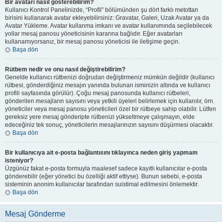
Bir avatarı nasıl gösterebilirim?
Kullanıcı Kontrol Panelinizde, “Profil” bölümünden şu dört farklı metottan
birisini kullanarak avatar ekleyebilirsiniz: Gravatar, Galeri, Uzak Avatar ya da
Avatar Yükleme. Avatar kullanma imkanı ve avatar kullanımında seçilebilecek
yollar mesaj panosu yöneticisinin kararına bağlıdır. Eğer avatarları
kullanamıyorsanız, bir mesaj panosu yöneticisi ile iletişime geçin.
Başa dön
Rütbem nedir ve onu nasıl değiştirebilirim?
Genelde kullanıcı rütbenizi doğrudan değiştirmeniz mümkün değildir (kullanıcı
rütbesi, gönderdiğiniz mesajın yanında bulunan isminizin altında ve kullanıcı
profili sayfasında görülür). Çoğu mesaj panosunda kullanıcı rütbeleri,
gönderilen mesajların sayısını veya yetkili üyeleri belirlemek için kullanılır, örn.
yöneticiler veya mesaj panosu yöneticileri özel bir rütbeye sahip olabilir. Lütfen
gereksiz yere mesaj gönderipte rütbenizi yükseltmeye çalışmayın, elde
edeceğiniz tek sonuç, yöneticilerin mesajlarınızın sayısını düşürmesi olacaktır.
Başa dön
Bir kullanıcıya ait e-posta bağlantısını tıklayınca neden giriş yapmam
isteniyor?
Üzgünüz fakat e-posta formuyla maalesef sadece kayıtlı kullanıcılar e-posta
gönderebilir (eğer yönetici bu özelliği aktif ettiyse). Bunun sebebi, e-posta
sisteminin anonim kullanıcılar tarafından suistimal edilmesini önlemektir.
Başa dön
Mesaj Gönderme