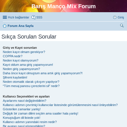
Barış Manço Mix Forum
Hızlı bağlantılar
SSS
Giriş
Forum Ana Sayfa
ra
Sıkça Sorulan Sorular
Giriş ve Kayıt sorunları
Neden kayıt olmam gerekiyor?
COPPA nedir?
Neden kayıt olamıyorum?
Kayıt oldum ama giriş yapamıyorum!
Neden giriş yapamıyorum?
Daha önce kayıt olmuştum ama artık giriş yapamıyorum?!
Şifremi kaybettim!
Neden otomatik olarak çıkışım yapılıyor?
“Tüm mesaj panosu çerezlerini sil” nedir?
Kullanıcı Seçenekleri ve ayarları
Ayarlarımı nasıl değiştirebilirim?
Kullanıcı adımın çevrimiçi kullanıcılar listesinde görüntülenmesini nasıl önleyebilirim?
Gösterilen zamanlar yanlış!
Değişik bir zaman dilimi seçtim ama saatler hala yanlış!
Konuştuğum dil listede yok!
Kullanıcı adımın yanındaki resim nedir?
Bir avatarı nasıl gösterebilirim?