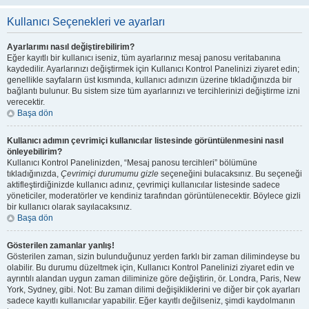
Kullanıcı Seçenekleri ve ayarları
Ayarlarımı nasıl değiştirebilirim?
Eğer kayıtlı bir kullanıcı iseniz, tüm ayarlarınız mesaj panosu veritabanına
kaydedilir. Ayarlarınızı değiştirmek için Kullanıcı Kontrol Panelinizi ziyaret edin;
genellikle sayfaların üst kısmında, kullanıcı adınızın üzerine tıkladığınızda bir
bağlantı bulunur. Bu sistem size tüm ayarlarınızı ve tercihlerinizi değiştirme izni
verecektir.
Başa dön
Kullanıcı adımın çevrimiçi kullanıcılar listesinde görüntülenmesini nasıl
önleyebilirim?
Kullanıcı Kontrol Panelinizden, “Mesaj panosu tercihleri” bölümüne
tıkladığınızda,
Çevrimiçi durumumu gizle
seçeneğini bulacaksınız. Bu seçeneği
aktifleştirdiğinizde kullanıcı adınız, çevrimiçi kullanıcılar listesinde sadece
yöneticiler, moderatörler ve kendiniz tarafından görüntülenecektir. Böylece gizli
bir kullanıcı olarak sayılacaksınız.
Başa dön
Gösterilen zamanlar yanlış!
Gösterilen zaman, sizin bulunduğunuz yerden farklı bir zaman dilimindeyse bu
olabilir. Bu durumu düzeltmek için, Kullanıcı Kontrol Panelinizi ziyaret edin ve
ayrıntılı alandan uygun zaman diliminize göre değiştirin, ör. Londra, Paris, New
York, Sydney, gibi. Not: Bu zaman dilimi değişikliklerini ve diğer bir çok ayarları
sadece kayıtlı kullanıcılar yapabilir. Eğer kayıtlı değilseniz, şimdi kaydolmanın