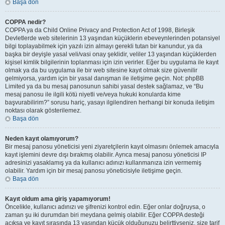
Başa dön
COPPA nedir?
COPPA ya da Child Online Privacy and Protection Act of 1998, Birleşik
Devletlerde web sitelerinin 13 yaşından küçüklerin ebeveynlerinden potansiyel
bilgi toplayabilmek için yazılı izin almayı gerekli tutan bir kanundur, ya da
başka bir deyişle yasal veli/vasi onay şeklidir, veliler 13 yaşından küçüklerden
kişisel kimlik bilgilerinin toplanması için izin verirler. Eğer bu uygulama ile kayıt
olmak ya da bu uygulama ile bir web sitesine kayıt olmak size güvenilir
gelmiyorsa, yardım için bir yasal danışman ile iletişime geçin. Not: phpBB
Limited ya da bu mesaj panosunun sahibi yasal destek sağlamaz, ve “Bu
mesaj panosu ile ilgili kötü niyetli ve/veya hukuki konularda kime
başvurabilirim?” sorusu hariç, yasayı ilgilendiren herhangi bir konuda iletişim
noktası olarak gösterilemez.
Başa dön
Neden kayıt olamıyorum?
Bir mesaj panosu yöneticisi yeni ziyaretçilerin kayıt olmasını önlemek amacıyla
kayıt işlemini devre dışı bırakmış olabilir. Ayrıca mesaj panosu yöneticisi IP
adresinizi yasaklamış ya da kullanıcı adınızı kullanmanıza izin vermemiş
olabilir. Yardım için bir mesaj panosu yöneticisiyle iletişime geçin.
Başa dön
Kayıt oldum ama giriş yapamıyorum!
Öncelikle, kullanıcı adınızı ve şifrenizi kontrol edin. Eğer onlar doğruysa, o
zaman şu iki durumdan biri meydana gelmiş olabilir. Eğer COPPA desteği
açıksa ve kayıt sırasında 13 yaşından küçük olduğunuzu belirttiyseniz, size tarif