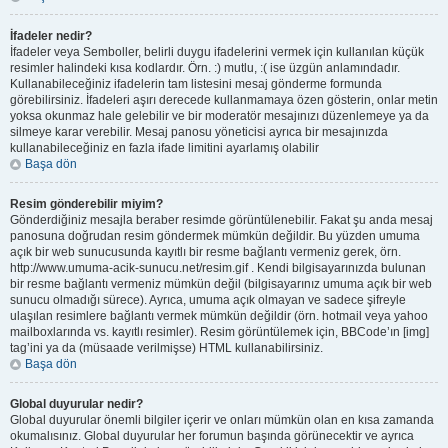
İfadeler nedir?
İfadeler veya Semboller, belirli duygu ifadelerini vermek için kullanılan küçük
resimler halindeki kısa kodlardır. Örn. :) mutlu, :( ise üzgün anlamındadır.
Kullanabileceğiniz ifadelerin tam listesini mesaj gönderme formunda
görebilirsiniz. İfadeleri aşırı derecede kullanmamaya özen gösterin, onlar metin
yoksa okunmaz hale gelebilir ve bir moderatör mesajınızı düzenlemeye ya da
silmeye karar verebilir. Mesaj panosu yöneticisi ayrıca bir mesajınızda
kullanabileceğiniz en fazla ifade limitini ayarlamış olabilir
Başa dön
Resim gönderebilir miyim?
Gönderdiğiniz mesajla beraber resimde görüntülenebilir. Fakat şu anda mesaj
panosuna doğrudan resim göndermek mümkün değildir. Bu yüzden umuma
açık bir web sunucusunda kayıtlı bir resme bağlantı vermeniz gerek, örn.
http://www.umuma-acik-sunucu.net/resim.gif . Kendi bilgisayarınızda bulunan
bir resme bağlantı vermeniz mümkün değil (bilgisayarınız umuma açık bir web
sunucu olmadığı sürece). Ayrıca, umuma açık olmayan ve sadece şifreyle
ulaşılan resimlere bağlantı vermek mümkün değildir (örn. hotmail veya yahoo
mailboxlarında vs. kayıtlı resimler). Resim görüntülemek için, BBCode’ın [img]
tag’ini ya da (müsaade verilmişse) HTML kullanabilirsiniz.
Başa dön
Global duyurular nedir?
Global duyurular önemli bilgiler içerir ve onları mümkün olan en kısa zamanda
okumalısınız. Global duyurular her forumun başında görünecektir ve ayrıca