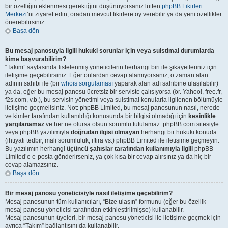
bir özelliğin eklenmesi gerektiğini düşünüyorsanız lütfen
phpBB Fikirleri
Merkezi
’ni ziyaret edin, oradan mevcut fikirlere oy verebilir ya da yeni özellikler
önerebilirsiniz.
Başa dön
Bu mesaj panosuyla ilgili hukuki sorunlar için veya suistimal durumlarda
kime başvurabilirim?
“Takım” sayfasında listelenmiş yöneticilerin herhangi biri ile şikayetleriniz için
iletişime geçebilirsiniz. Eğer onlardan cevap alamıyorsanız, o zaman alan
adının sahibi ile (bir
whois sorgulaması
yaparak alan adı sahibine ulaşılabilir)
ya da, eğer bu mesaj panosu ücretsiz bir serviste çalışıyorsa (ör. Yahoo!, free.fr,
f2s.com, v.b.), bu servisin yönetimi veya suistimal konularla ilgilenen bölümüyle
iletişime geçmelisiniz. Not: phpBB Limited, bu mesaj panosunun nasıl, nerede
ve kimler tarafından kullanıldığı konusunda bir bilgisi olmadığı için
kesinlikle
yargılanamaz
ve her ne olursa olsun sorumlu tutulamaz. phpBB.com sitesiyle
veya phpBB yazılımıyla
doğrudan ilgisi olmayan
herhangi bir hukuki konuda
(ihtiyati tedbir, mali sorumluluk, iftira vs.) phpBB Limited ile iletişime geçmeyin.
Bu yazılımın herhangi
üçüncü şahıslar tarafından kullanımıyla ilgili
phpBB
Limited’e e-posta gönderirseniz, ya çok kısa bir cevap alırsınız ya da hiç bir
cevap alamazsınız.
Başa dön
Bir mesaj panosu yöneticisiyle nasıl iletişime geçebilirim?
Mesaj panosunun tüm kullanıcıları, “Bize ulaşın” formunu (eğer bu özellik
mesaj panosu yöneticisi tarafından etkinleştirilmişse) kullanabilir.
Mesaj panosunun üyeleri, bir mesaj panosu yöneticisi ile iletişime geçmek için
ayrıca “Takım” bağlantısını da kullanabilir.