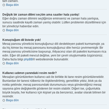
tam zamanı.
Başa dön
Değişik bir zaman dilimi seçtim ama saatler hala yanlış!
Eğer doğru zaman dilimini seçtiğinize eminseniz ve zaman hala yanlışsa,
sunucu saatinde kayıtlı zaman yanlış olabilir. Lütfen problemin düzeltilmesi için
bir yöneticiyi haberdar edin.
Başa dön
Konuştuğum dil listede yok!
Mesaj panosu yöneticisi konuştuğunuz dili destekleyen paketi kurmamıştır, ya
da hiç kimse bu mesaj panosunu konuştuğunuz dile henüz çevirmemiştir. Bir
mesaj panosu yöneticisine başvurup, ihtiyacınız olan dil paketini kurmasını rica
edin. Eğer dil paketi mevcut değilse, yeni bir çeviri oluşturmakta özgürsünüz.
Daha fazla bilgi
phpBB
® websitesinde bulunabilir.
Başa dön
Kullanıcı adımın yanındaki resim nedir?
Mesajları görüntülerken kullanıcı adı ile birlikte iki tane resim görüntülenebilir.
Bunlardan bir tanesi rütbeniz ile ilişkilendirilmiş; genellikle yıldız, blok ya da
nokta şeklinde; mesaj panosundaki durumunuzu veya gönderdiğiniz mesaj
sayısına göre değişkenlik gösteren bir resim olabilir. Diğeri ise, çoğunlukla
büyük boyda, her kullanıcı için kişisel ya da benzersiz, avatar olarak bilinen bir
resimdir.
Başa dön