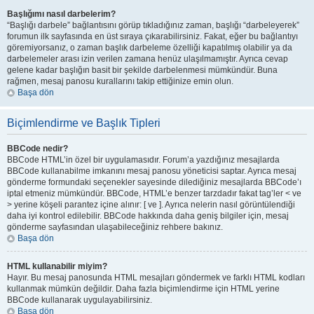
Başlığımı nasıl darbelerim?
“Başlığı darbele” bağlantısını görüp tıkladığınız zaman, başlığı “darbeleyerek”
forumun ilk sayfasında en üst sıraya çıkarabilirsiniz. Fakat, eğer bu bağlantıyı
göremiyorsanız, o zaman başlık darbeleme özelliği kapatılmış olabilir ya da
darbelemeler arası izin verilen zamana henüz ulaşılmamıştır. Ayrıca cevap
gelene kadar başlığın basit bir şekilde darbelenmesi mümkündür. Buna
rağmen, mesaj panosu kurallarını takip ettiğinize emin olun.
Başa dön
Biçimlendirme ve Başlık Tipleri
BBCode nedir?
BBCode HTML’in özel bir uygulamasıdır. Forum’a yazdığınız mesajlarda
BBCode kullanabilme imkanını mesaj panosu yöneticisi saptar. Ayrıca mesaj
gönderme formundaki seçenekler sayesinde dilediğiniz mesajlarda BBCode’ı
iptal etmeniz mümkündür. BBCode, HTML’e benzer tarzdadır fakat tag’ler < ve
> yerine köşeli parantez içine alınır: [ ve ]. Ayrıca nelerin nasıl görüntülendiği
daha iyi kontrol edilebilir. BBCode hakkında daha geniş bilgiler için, mesaj
gönderme sayfasından ulaşabileceğiniz rehbere bakınız.
Başa dön
HTML kullanabilir miyim?
Hayır. Bu mesaj panosunda HTML mesajları göndermek ve farklı HTML kodları
kullanmak mümkün değildir. Daha fazla biçimlendirme için HTML yerine
BBCode kullanarak uygulayabilirsiniz.
Başa dön