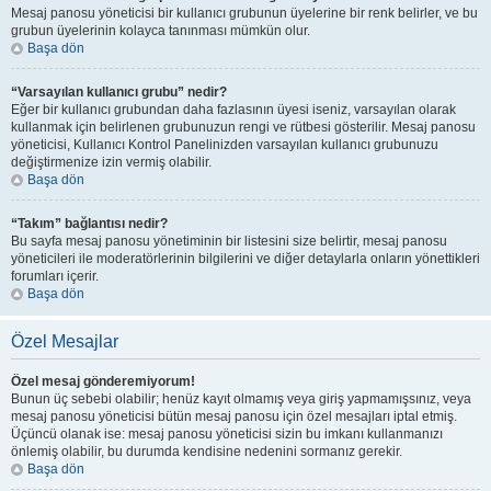
Mesaj panosu yöneticisi bir kullanıcı grubunun üyelerine bir renk belirler, ve bu
grubun üyelerinin kolayca tanınması mümkün olur.
Başa dön
“Varsayılan kullanıcı grubu” nedir?
Eğer bir kullanıcı grubundan daha fazlasının üyesi iseniz, varsayılan olarak
kullanmak için belirlenen grubunuzun rengi ve rütbesi gösterilir. Mesaj panosu
yöneticisi, Kullanıcı Kontrol Panelinizden varsayılan kullanıcı grubunuzu
değiştirmenize izin vermiş olabilir.
Başa dön
“Takım” bağlantısı nedir?
Bu sayfa mesaj panosu yönetiminin bir listesini size belirtir, mesaj panosu
yöneticileri ile moderatörlerinin bilgilerini ve diğer detaylarla onların yönettikleri
forumları içerir.
Başa dön
Özel Mesajlar
Özel mesaj gönderemiyorum!
Bunun üç sebebi olabilir; henüz kayıt olmamış veya giriş yapmamışsınız, veya
mesaj panosu yöneticisi bütün mesaj panosu için özel mesajları iptal etmiş.
Üçüncü olanak ise: mesaj panosu yöneticisi sizin bu imkanı kullanmanızı
önlemiş olabilir, bu durumda kendisine nedenini sormanız gerekir.
Başa dön