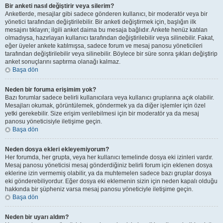
Bir anketi nasıl değiştirir veya silerim?
Anketlerde, mesajlar gibi sadece gönderen kullanıcı, bir moderatör veya bir
yönetici tarafından değiştirilebilir. Bir anketi değiştirmek için, başlığın ilk
mesajını tıklayın; ilgili anket daima bu mesaja bağlıdır. Ankete henüz katılan
olmadıysa, hazırlayan kullanıcı tarafından değiştirilebilir veya silinebilir. Fakat,
eğer üyeler ankete katılmışsa, sadece forum ve mesaj panosu yöneticileri
tarafından değiştirilebilir veya silinebilir. Böylece bir süre sonra şıkları değiştirip
anket sonuçlarını saptırma olanağı kalmaz.
Başa dön
Neden bir foruma erişimim yok?
Bazı forumlar sadece belirli kullanıcılara veya kullanıcı gruplarına açık olabilir.
Mesajları okumak, görüntülemek, göndermek ya da diğer işlemler için özel
yetki gerekebilir. Size erişim verilebilmesi için bir moderatör ya da mesaj
panosu yöneticisiyle iletişime geçin.
Başa dön
Neden dosya ekleri ekleyemiyorum?
Her forumda, her grupta, veya her kullanıcı temelinde dosya eki izinleri vardır.
Mesaj panosu yöneticisi mesaj gönderdiğiniz belirli forum için eklenen dosya
eklerine izin vermemiş olabilir, ya da muhtemelen sadece bazı gruplar dosya
eki gönderebiliyordur. Eğer dosya eki eklemenin sizin için neden kapalı olduğu
hakkında bir şüpheniz varsa mesaj panosu yöneticiyle iletişime geçin.
Başa dön
Neden bir uyarı aldım?