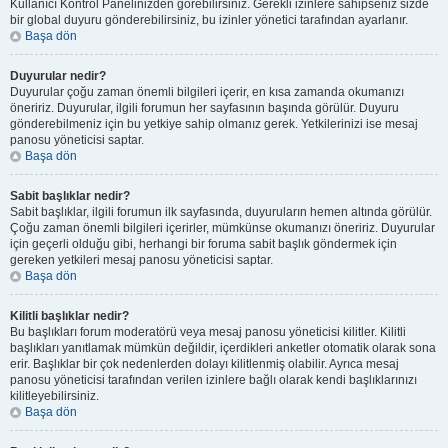
Kullanıcı Kontrol Panelinizden görebilirsiniz. Gerekli izinlere sahipseniz sizde
bir global duyuru gönderebilirsiniz, bu izinler yönetici tarafından ayarlanır.
Başa dön
Duyurular nedir?
Duyurular çoğu zaman önemli bilgileri içerir, en kısa zamanda okumanızı
öneririz. Duyurular, ilgili forumun her sayfasının başında görülür. Duyuru
gönderebilmeniz için bu yetkiye sahip olmanız gerek. Yetkilerinizi ise mesaj
panosu yöneticisi saptar.
Başa dön
Sabit başlıklar nedir?
Sabit başlıklar, ilgili forumun ilk sayfasında, duyuruların hemen altında görülür.
Çoğu zaman önemli bilgileri içerirler, mümkünse okumanızı öneririz. Duyurular
için geçerli olduğu gibi, herhangi bir foruma sabit başlık göndermek için
gereken yetkileri mesaj panosu yöneticisi saptar.
Başa dön
Kilitli başlıklar nedir?
Bu başlıkları forum moderatörü veya mesaj panosu yöneticisi kilitler. Kilitli
başlıkları yanıtlamak mümkün değildir, içerdikleri anketler otomatik olarak sona
erir. Başlıklar bir çok nedenlerden dolayı kilitlenmiş olabilir. Ayrıca mesaj
panosu yöneticisi tarafından verilen izinlere bağlı olarak kendi başlıklarınızı
kilitleyebilirsiniz.
Başa dön