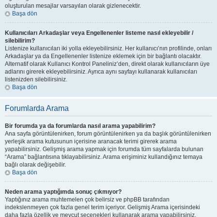
oluşturulan mesajlar varsayılan olarak gizlenecektir.
Başa dön
Kullanıcıları Arkadaşlar veya Engellenenler listeme nasıl ekleyebilir /
silebilirim?
Listenize kullanıcıları iki yolla ekleyebilirsiniz. Her kullanıcı’nın profilinde, onları
Arkadaşlar ya da Engellenenler listenize eklemek için bir bağlantı olacaktır.
Alternatif olarak Kullanıcı Kontrol Paneliniz’den, direkt olarak kullanıcıların üye
adlarını girerek ekleyebilirsiniz. Ayrıca aynı sayfayı kullanarak kullanıcıları
listenizden silebilirsiniz.
Başa dön
Forumlarda Arama
Bir forumda ya da forumlarda nasıl arama yapabilirim?
Ana sayfa görüntülenirken, forum görüntülenirken ya da başlık görüntülenirken
yerleşik arama kutusunun içerisine aranacak terimi girerek arama
yapabilirsiniz. Gelişmiş arama yapmak için forumda tüm sayfalarda bulunan
“Arama” bağlantısına tıklayabilirsiniz. Arama erişiminiz kullandığınız temaya
bağlı olarak değişebilir.
Başa dön
Neden arama yaptığımda sonuç çıkmıyor?
Yaptığınız arama muhtemelen çok belirsiz ve phpBB tarafından
indekslenmeyen çok fazla genel terim içeriyor. Gelişmiş Arama içerisindeki
daha fazla özellik ve mevcut seçenekleri kullanarak arama yapabilirsiniz.