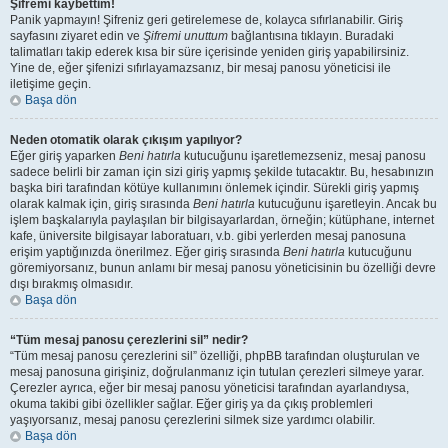
Şifremi kaybettim!
Panik yapmayın! Şifreniz geri getirelemese de, kolayca sıfırlanabilir. Giriş
sayfasını ziyaret edin ve
Şifremi unuttum
bağlantısına tıklayın. Buradaki
talimatları takip ederek kısa bir süre içerisinde yeniden giriş yapabilirsiniz.
Yine de, eğer şifenizi sıfırlayamazsanız, bir mesaj panosu yöneticisi ile
iletişime geçin.
Başa dön
Neden otomatik olarak çıkışım yapılıyor?
Eğer giriş yaparken
Beni hatırla
kutucuğunu işaretlemezseniz, mesaj panosu
sadece belirli bir zaman için sizi giriş yapmış şekilde tutacaktır. Bu, hesabınızın
başka biri tarafından kötüye kullanımını önlemek içindir. Sürekli giriş yapmış
olarak kalmak için, giriş sırasında
Beni hatırla
kutucuğunu işaretleyin. Ancak bu
işlem başkalarıyla paylaşılan bir bilgisayarlardan, örneğin; kütüphane, internet
kafe, üniversite bilgisayar laboratuarı, v.b. gibi yerlerden mesaj panosuna
erişim yaptığınızda önerilmez. Eğer giriş sırasında
Beni hatırla
kutucuğunu
göremiyorsanız, bunun anlamı bir mesaj panosu yöneticisinin bu özelliği devre
dışı bırakmış olmasıdır.
Başa dön
“Tüm mesaj panosu çerezlerini sil” nedir?
“Tüm mesaj panosu çerezlerini sil” özelliği, phpBB tarafından oluşturulan ve
mesaj panosuna girişiniz, doğrulanmanız için tutulan çerezleri silmeye yarar.
Çerezler ayrıca, eğer bir mesaj panosu yöneticisi tarafından ayarlandıysa,
okuma takibi gibi özellikler sağlar. Eğer giriş ya da çıkış problemleri
yaşıyorsanız, mesaj panosu çerezlerini silmek size yardımcı olabilir.
Başa dön