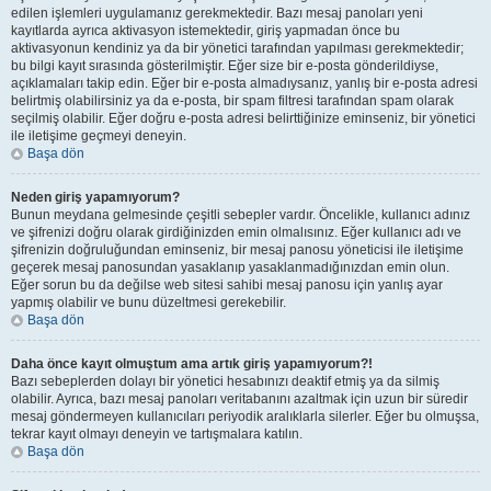
edilen işlemleri uygulamanız gerekmektedir. Bazı mesaj panoları yeni
kayıtlarda ayrıca aktivasyon istemektedir, giriş yapmadan önce bu
aktivasyonun kendiniz ya da bir yönetici tarafından yapılması gerekmektedir;
bu bilgi kayıt sırasında gösterilmiştir. Eğer size bir e-posta gönderildiyse,
açıklamaları takip edin. Eğer bir e-posta almadıysanız, yanlış bir e-posta adresi
belirtmiş olabilirsiniz ya da e-posta, bir spam filtresi tarafından spam olarak
seçilmiş olabilir. Eğer doğru e-posta adresi belirttiğinize eminseniz, bir yönetici
ile iletişime geçmeyi deneyin.
Başa dön
Neden giriş yapamıyorum?
Bunun meydana gelmesinde çeşitli sebepler vardır. Öncelikle, kullanıcı adınız
ve şifrenizi doğru olarak girdiğinizden emin olmalısınız. Eğer kullanıcı adı ve
şifrenizin doğruluğundan eminseniz, bir mesaj panosu yöneticisi ile iletişime
geçerek mesaj panosundan yasaklanıp yasaklanmadığınızdan emin olun.
Eğer sorun bu da değilse web sitesi sahibi mesaj panosu için yanlış ayar
yapmış olabilir ve bunu düzeltmesi gerekebilir.
Başa dön
Daha önce kayıt olmuştum ama artık giriş yapamıyorum?!
Bazı sebeplerden dolayı bir yönetici hesabınızı deaktif etmiş ya da silmiş
olabilir. Ayrıca, bazı mesaj panoları veritabanını azaltmak için uzun bir süredir
mesaj göndermeyen kullanıcıları periyodik aralıklarla silerler. Eğer bu olmuşsa,
tekrar kayıt olmayı deneyin ve tartışmalara katılın.
Başa dön