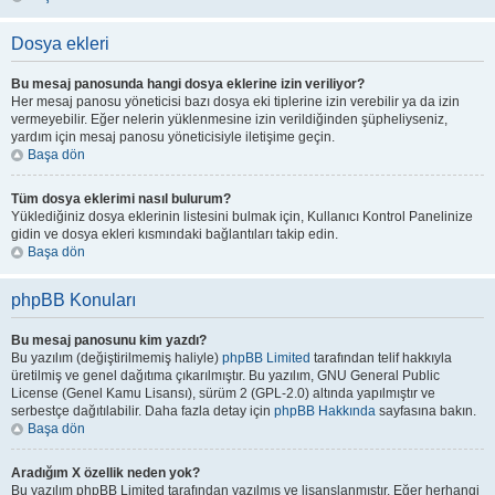
Dosya ekleri
Bu mesaj panosunda hangi dosya eklerine izin veriliyor?
Her mesaj panosu yöneticisi bazı dosya eki tiplerine izin verebilir ya da izin
vermeyebilir. Eğer nelerin yüklenmesine izin verildiğinden şüpheliyseniz,
yardım için mesaj panosu yöneticisiyle iletişime geçin.
Başa dön
Tüm dosya eklerimi nasıl bulurum?
Yüklediğiniz dosya eklerinin listesini bulmak için, Kullanıcı Kontrol Panelinize
gidin ve dosya ekleri kısmındaki bağlantıları takip edin.
Başa dön
phpBB Konuları
Bu mesaj panosunu kim yazdı?
Bu yazılım (değiştirilmemiş haliyle)
phpBB Limited
tarafından telif hakkıyla
üretilmiş ve genel dağıtıma çıkarılmıştır. Bu yazılım, GNU General Public
License (Genel Kamu Lisansı), sürüm 2 (GPL-2.0) altında yapılmıştır ve
serbestçe dağıtılabilir. Daha fazla detay için
phpBB Hakkında
sayfasına bakın.
Başa dön
Aradığım X özellik neden yok?
Bu yazılım phpBB Limited tarafından yazılmış ve lisanslanmıştır. Eğer herhangi