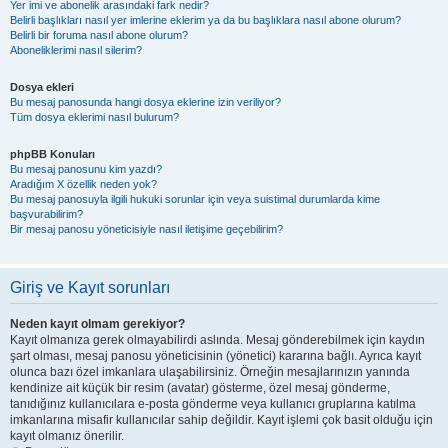
Yer imi ve abonelik arasındaki fark nedir?
Belirli başlıkları nasıl yer imlerine eklerim ya da bu başlıklara nasıl abone olurum?
Belirli bir foruma nasıl abone olurum?
Aboneliklerimi nasıl silerim?
Dosya ekleri
Bu mesaj panosunda hangi dosya eklerine izin veriliyor?
Tüm dosya eklerimi nasıl bulurum?
phpBB Konuları
Bu mesaj panosunu kim yazdı?
Aradığım X özellik neden yok?
Bu mesaj panosuyla ilgili hukuki sorunlar için veya suistimal durumlarda kime
başvurabilirim?
Bir mesaj panosu yöneticisiyle nasıl iletişime geçebilirim?
Giriş ve Kayıt sorunları
Neden kayıt olmam gerekiyor?
Kayıt olmanıza gerek olmayabilirdi aslında. Mesaj gönderebilmek için kaydın
şart olması, mesaj panosu yöneticisinin (yönetici) kararına bağlı. Ayrıca kayıt
olunca bazı özel imkanlara ulaşabilirsiniz. Örneğin mesajlarınızın yanında
kendinize ait küçük bir resim (avatar) gösterme, özel mesaj gönderme,
tanıdığınız kullanıcılara e-posta gönderme veya kullanıcı gruplarına katılma
imkanlarına misafir kullanıcılar sahip değildir. Kayıt işlemi çok basit olduğu için
kayıt olmanız önerilir.