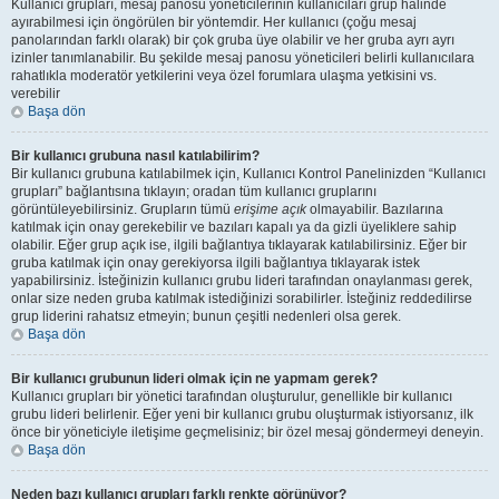
Kullanıcı grupları, mesaj panosu yöneticilerinin kullanıcıları grup halinde
ayırabilmesi için öngörülen bir yöntemdir. Her kullanıcı (çoğu mesaj
panolarından farklı olarak) bir çok gruba üye olabilir ve her gruba ayrı ayrı
izinler tanımlanabilir. Bu şekilde mesaj panosu yöneticileri belirli kullanıcılara
rahatlıkla moderatör yetkilerini veya özel forumlara ulaşma yetkisini vs.
verebilir
Başa dön
Bir kullanıcı grubuna nasıl katılabilirim?
Bir kullanıcı grubuna katılabilmek için, Kullanıcı Kontrol Panelinizden “Kullanıcı
grupları” bağlantısına tıklayın; oradan tüm kullanıcı gruplarını
görüntüleyebilirsiniz. Grupların tümü
erişime açık
olmayabilir. Bazılarına
katılmak için onay gerekebilir ve bazıları kapalı ya da gizli üyeliklere sahip
olabilir. Eğer grup açık ise, ilgili bağlantıya tıklayarak katılabilirsiniz. Eğer bir
gruba katılmak için onay gerekiyorsa ilgili bağlantıya tıklayarak istek
yapabilirsiniz. İsteğinizin kullanıcı grubu lideri tarafından onaylanması gerek,
onlar size neden gruba katılmak istediğinizi sorabilirler. İsteğiniz reddedilirse
grup liderini rahatsız etmeyin; bunun çeşitli nedenleri olsa gerek.
Başa dön
Bir kullanıcı grubunun lideri olmak için ne yapmam gerek?
Kullanıcı grupları bir yönetici tarafından oluşturulur, genellikle bir kullanıcı
grubu lideri belirlenir. Eğer yeni bir kullanıcı grubu oluşturmak istiyorsanız, ilk
önce bir yöneticiyle iletişime geçmelisiniz; bir özel mesaj göndermeyi deneyin.
Başa dön
Neden bazı kullanıcı grupları farklı renkte görünüyor?