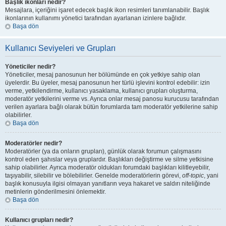
Başlık ikonları nedir?
Mesajlara, içeriğini işaret edecek başlık ikon resimleri tanımlanabilir. Başlık
ikonlarının kullanımı yönetici tarafından ayarlanan izinlere bağlıdır.
Başa dön
Kullanıcı Seviyeleri ve Grupları
Yöneticiler nedir?
Yöneticiler, mesaj panosunun her bölümünde en çok yetkiye sahip olan
üyelerdir. Bu üyeler, mesaj panosunun her türlü işlevini kontrol edebilir: izin
verme, yetkilendirme, kullanıcı yasaklama, kullanıcı grupları oluşturma,
moderatör yetkilerini verme vs. Ayrıca onlar mesaj panosu kurucusu tarafından
verilen ayarlara bağlı olarak bütün forumlarda tam moderatör yetkilerine sahip
olabilirler.
Başa dön
Moderatörler nedir?
Moderatörler (ya da onların grupları), günlük olarak forumun çalışmasını
kontrol eden şahıslar veya gruplardır. Başlıkları değiştirme ve silme yetkisine
sahip olabilirler. Ayrıca moderatör oldukları forumdaki başlıkları kilitleyebilir,
taşıyabilir, silebilir ve bölebilirler. Genelde moderatörlerin görevi,
off-topic
, yani
başlık konusuyla ilgisi olmayan yanıtların veya hakaret ve saldırı niteliğinde
metinlerin gönderilmesini önlemektir.
Başa dön
Kullanıcı grupları nedir?