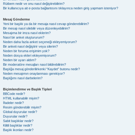
Rütbem nedir ve onu nasıl değiştirebilirim?
Bir kullanıcıya ait e-posta bağlantısını tıklayınca neden giriş yapmam isteniyor?
Mesaj Gönderme
Yeni bir başlık ya da bir mesaja nasıl cevap gönderebilirim?
Bir mesajı nasıl silebilir veya düzenleyebilirim?
Mesajıma bir imza nasıl eklerim?
Nasıl bir anket oluştururum?
Neden daha fazla anket seçeneği ekleyemiyorum?
Bir anketi nasıl değiştirir veya silerim?
Neden bir foruma erişimim yok?
Neden dosya ekleri ekleyemiyorum?
Neden bir uyarı aldım?
Bir moderatöre mesajları nasıl bildirebilirim?
Başlığa mesaj gönderilirkenki “Kaydet” butonu nedir?
Neden mesajımın onaylanması gerekiyor?
Başlığımı nasıl darbelerim?
Biçimlendirme ve Başlık Tipleri
BBCode nedir?
HTML kullanabilir miyim?
İfadeler nedir?
Resim gönderebilir miyim?
Global duyurular nedir?
Duyurular nedir?
Sabit başlıklar nedir?
Kilitli başlıklar nedir?
Başlık ikonları nedir?