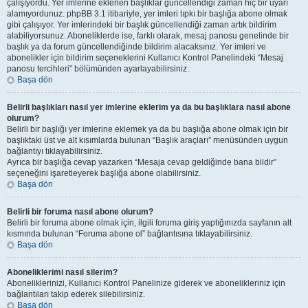
çalışıyordu. Yer imlerine eklenen başlıklar güncellendiği zaman hiç bir uyarı
alamıyordunuz. phpBB 3.1 itibariyle, yer imleri tıpkı bir başlığa abone olmak
gibi çalışıyor. Yer imlerindeki bir başlık güncellendiği zaman artık bildirim
alabiliyorsunuz. Aboneliklerde ise, farklı olarak, mesaj panosu genelinde bir
başlık ya da forum güncellendiğinde bildirim alacaksınız. Yer imleri ve
abonelikler için bildirim seçeneklerini Kullanıcı Kontrol Panelindeki “Mesaj
panosu tercihleri” bölümünden ayarlayabilirsiniz.
Başa dön
Belirli başlıkları nasıl yer imlerine eklerim ya da bu başlıklara nasıl abone
olurum?
Belirli bir başlığı yer imlerine eklemek ya da bu başlığa abone olmak için bir
başlıktaki üst ve alt kısımlarda bulunan “Başlık araçları” menüsünden uygun
bağlantıyı tıklayabilirsiniz.
Ayrıca bir başlığa cevap yazarken “Mesaja cevap geldiğinde bana bildir”
seçeneğini işaretleyerek başlığa abone olabilirsiniz.
Başa dön
Belirli bir foruma nasıl abone olurum?
Belirli bir foruma abone olmak için, ilgili foruma giriş yaptığınızda sayfanın alt
kısmında bulunan “Foruma abone ol” bağlantısına tıklayabilirsiniz.
Başa dön
Aboneliklerimi nasıl silerim?
Aboneliklerinizi, Kullanıcı Kontrol Panelinize giderek ve abonelikleriniz için
bağlantıları takip ederek silebilirsiniz.
Başa dön