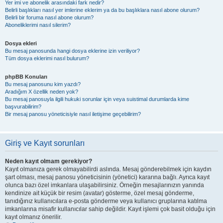
Yer imi ve abonelik arasındaki fark nedir?
Belirli başlıkları nasıl yer imlerine eklerim ya da bu başlıklara nasıl abone olurum?
Belirli bir foruma nasıl abone olurum?
Aboneliklerimi nasıl silerim?
Dosya ekleri
Bu mesaj panosunda hangi dosya eklerine izin veriliyor?
Tüm dosya eklerimi nasıl bulurum?
phpBB Konuları
Bu mesaj panosunu kim yazdı?
Aradığım X özellik neden yok?
Bu mesaj panosuyla ilgili hukuki sorunlar için veya suistimal durumlarda kime
başvurabilirim?
Bir mesaj panosu yöneticisiyle nasıl iletişime geçebilirim?
Giriş ve Kayıt sorunları
Neden kayıt olmam gerekiyor?
Kayıt olmanıza gerek olmayabilirdi aslında. Mesaj gönderebilmek için kaydın
şart olması, mesaj panosu yöneticisinin (yönetici) kararına bağlı. Ayrıca kayıt
olunca bazı özel imkanlara ulaşabilirsiniz. Örneğin mesajlarınızın yanında
kendinize ait küçük bir resim (avatar) gösterme, özel mesaj gönderme,
tanıdığınız kullanıcılara e-posta gönderme veya kullanıcı gruplarına katılma
imkanlarına misafir kullanıcılar sahip değildir. Kayıt işlemi çok basit olduğu için
kayıt olmanız önerilir.