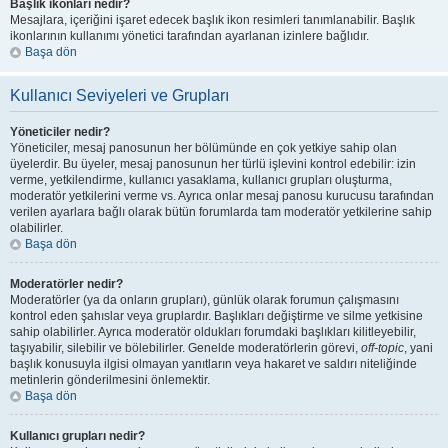
Başlık ikonları nedir?
Mesajlara, içeriğini işaret edecek başlık ikon resimleri tanımlanabilir. Başlık
ikonlarının kullanımı yönetici tarafından ayarlanan izinlere bağlıdır.
Başa dön
Kullanıcı Seviyeleri ve Grupları
Yöneticiler nedir?
Yöneticiler, mesaj panosunun her bölümünde en çok yetkiye sahip olan
üyelerdir. Bu üyeler, mesaj panosunun her türlü işlevini kontrol edebilir: izin
verme, yetkilendirme, kullanıcı yasaklama, kullanıcı grupları oluşturma,
moderatör yetkilerini verme vs. Ayrıca onlar mesaj panosu kurucusu tarafından
verilen ayarlara bağlı olarak bütün forumlarda tam moderatör yetkilerine sahip
olabilirler.
Başa dön
Moderatörler nedir?
Moderatörler (ya da onların grupları), günlük olarak forumun çalışmasını
kontrol eden şahıslar veya gruplardır. Başlıkları değiştirme ve silme yetkisine
sahip olabilirler. Ayrıca moderatör oldukları forumdaki başlıkları kilitleyebilir,
taşıyabilir, silebilir ve bölebilirler. Genelde moderatörlerin görevi,
off-topic
, yani
başlık konusuyla ilgisi olmayan yanıtların veya hakaret ve saldırı niteliğinde
metinlerin gönderilmesini önlemektir.
Başa dön
Kullanıcı grupları nedir?