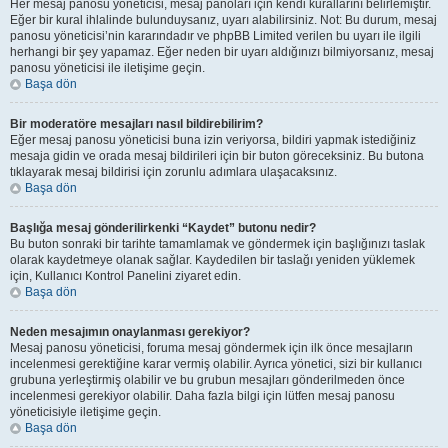
Her mesaj panosu yöneticisi, mesaj panoları için kendi kurallarını belirlemiştir.
Eğer bir kural ihlalinde bulunduysanız, uyarı alabilirsiniz. Not: Bu durum, mesaj
panosu yöneticisi’nin kararındadır ve phpBB Limited verilen bu uyarı ile ilgili
herhangi bir şey yapamaz. Eğer neden bir uyarı aldığınızı bilmiyorsanız, mesaj
panosu yöneticisi ile iletişime geçin.
Başa dön
Bir moderatöre mesajları nasıl bildirebilirim?
Eğer mesaj panosu yöneticisi buna izin veriyorsa, bildiri yapmak istediğiniz
mesaja gidin ve orada mesaj bildirileri için bir buton göreceksiniz. Bu butona
tıklayarak mesaj bildirisi için zorunlu adımlara ulaşacaksınız.
Başa dön
Başlığa mesaj gönderilirkenki “Kaydet” butonu nedir?
Bu buton sonraki bir tarihte tamamlamak ve göndermek için başlığınızı taslak
olarak kaydetmeye olanak sağlar. Kaydedilen bir taslağı yeniden yüklemek
için, Kullanıcı Kontrol Panelini ziyaret edin.
Başa dön
Neden mesajımın onaylanması gerekiyor?
Mesaj panosu yöneticisi, foruma mesaj göndermek için ilk önce mesajların
incelenmesi gerektiğine karar vermiş olabilir. Ayrıca yönetici, sizi bir kullanıcı
grubuna yerleştirmiş olabilir ve bu grubun mesajları gönderilmeden önce
incelenmesi gerekiyor olabilir. Daha fazla bilgi için lütfen mesaj panosu
yöneticisiyle iletişime geçin.
Başa dön