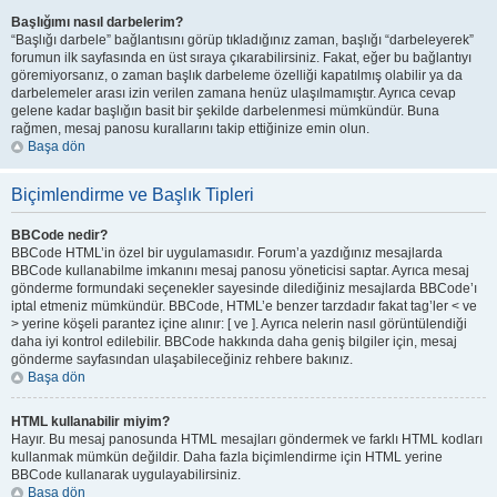
Başlığımı nasıl darbelerim?
“Başlığı darbele” bağlantısını görüp tıkladığınız zaman, başlığı “darbeleyerek”
forumun ilk sayfasında en üst sıraya çıkarabilirsiniz. Fakat, eğer bu bağlantıyı
göremiyorsanız, o zaman başlık darbeleme özelliği kapatılmış olabilir ya da
darbelemeler arası izin verilen zamana henüz ulaşılmamıştır. Ayrıca cevap
gelene kadar başlığın basit bir şekilde darbelenmesi mümkündür. Buna
rağmen, mesaj panosu kurallarını takip ettiğinize emin olun.
Başa dön
Biçimlendirme ve Başlık Tipleri
BBCode nedir?
BBCode HTML’in özel bir uygulamasıdır. Forum’a yazdığınız mesajlarda
BBCode kullanabilme imkanını mesaj panosu yöneticisi saptar. Ayrıca mesaj
gönderme formundaki seçenekler sayesinde dilediğiniz mesajlarda BBCode’ı
iptal etmeniz mümkündür. BBCode, HTML’e benzer tarzdadır fakat tag’ler < ve
> yerine köşeli parantez içine alınır: [ ve ]. Ayrıca nelerin nasıl görüntülendiği
daha iyi kontrol edilebilir. BBCode hakkında daha geniş bilgiler için, mesaj
gönderme sayfasından ulaşabileceğiniz rehbere bakınız.
Başa dön
HTML kullanabilir miyim?
Hayır. Bu mesaj panosunda HTML mesajları göndermek ve farklı HTML kodları
kullanmak mümkün değildir. Daha fazla biçimlendirme için HTML yerine
BBCode kullanarak uygulayabilirsiniz.
Başa dön