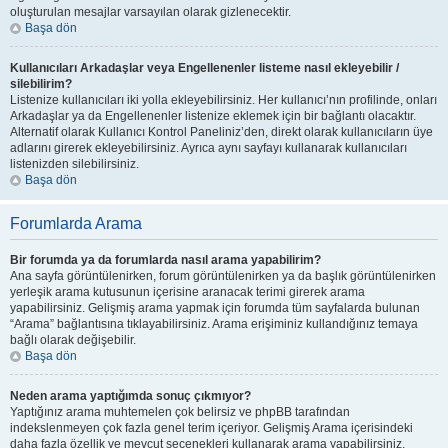
oluşturulan mesajlar varsayılan olarak gizlenecektir.
Başa dön
Kullanıcıları Arkadaşlar veya Engellenenler listeme nasıl ekleyebilir /
silebilirim?
Listenize kullanıcıları iki yolla ekleyebilirsiniz. Her kullanıcı’nın profilinde, onları
Arkadaşlar ya da Engellenenler listenize eklemek için bir bağlantı olacaktır.
Alternatif olarak Kullanıcı Kontrol Paneliniz’den, direkt olarak kullanıcıların üye
adlarını girerek ekleyebilirsiniz. Ayrıca aynı sayfayı kullanarak kullanıcıları
listenizden silebilirsiniz.
Başa dön
Forumlarda Arama
Bir forumda ya da forumlarda nasıl arama yapabilirim?
Ana sayfa görüntülenirken, forum görüntülenirken ya da başlık görüntülenirken
yerleşik arama kutusunun içerisine aranacak terimi girerek arama
yapabilirsiniz. Gelişmiş arama yapmak için forumda tüm sayfalarda bulunan
“Arama” bağlantısına tıklayabilirsiniz. Arama erişiminiz kullandığınız temaya
bağlı olarak değişebilir.
Başa dön
Neden arama yaptığımda sonuç çıkmıyor?
Yaptığınız arama muhtemelen çok belirsiz ve phpBB tarafından
indekslenmeyen çok fazla genel terim içeriyor. Gelişmiş Arama içerisindeki
daha fazla özellik ve mevcut seçenekleri kullanarak arama yapabilirsiniz.