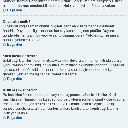
Kullanıcı Kontrol Panelinizden görebilirsiniz. Gerekli izinlere sahipseniz sizde
bir global duyuru gönderebilirsiniz, bu izinler yönetici tarafından ayarlanır.
Başa dön
Duyurular nedir?
Duyurular çoğu zaman önemli bilgileri içerir, en kısa zamanda okumanızı
öneririz. Duyurular, ilgili forumun her sayfasının başında görülür. Duyuru
gönderebilmeniz için bu yetkiye sahip olmanız gerek. Yetkilerinizi ise mesaj
panosu yöneticisi saptar.
Başa dön
Sabit başlıklar nedir?
Sabit başlıklar, ilgili forumun ilk sayfasında, duyuruların hemen altında görülür.
Çoğu zaman önemli bilgileri içerirler, mümkünse okumanızı öneririz. Duyurular
için geçerli olduğu gibi, herhangi bir foruma sabit başlık göndermek için
gereken yetkileri mesaj panosu yöneticisi saptar.
Başa dön
Kilitli başlıklar nedir?
Bu başlıkları forum moderatörü veya mesaj panosu yöneticisi kilitler. Kilitli
başlıkları yanıtlamak mümkün değildir, içerdikleri anketler otomatik olarak sona
erir. Başlıklar bir çok nedenlerden dolayı kilitlenmiş olabilir. Ayrıca mesaj
panosu yöneticisi tarafından verilen izinlere bağlı olarak kendi başlıklarınızı
kilitleyebilirsiniz.
Başa dön