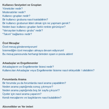
Kullanıcı Seviyeleri ve Grupları
Yöneticiler nedir?
Moderatörler nedir?
Kullanıcı grupları nedir?
Bir kullanıcı grubuna nasıl katılabilirim?
Bir kullanıcı grubunun lideri olmak için ne yapmam gerek?
Neden bazı kullanıcı grupları farklı renkte görünüyor?
“Varsayılan kullanıcı grubu” nedir?
“Takım” bağlantısı nedir?
Özel Mesajlar
Özel mesaj gönderemiyorum!
İstemediğim özel mesajları almaya devam ediyorum!
Bu mesaj panosunda herhangi birinden spam e-posta aldım!
Arkadaşlar ve Engellenenler
Arkadaşlarım ve Engellenenler listesi nedir?
Kullanıcıları Arkadaşlar veya Engellenenler listeme nasıl ekleyebilir / silebilirim?
Forumlarda Arama
Bir forumda ya da forumlarda nasıl arama yapabilirim?
Neden arama yaptığımda sonuç çıkmıyor?
Neden arama yaptığımda boş bir sayfa çıkıyor!?
Üyeler için nasıl arama yaparım?
Kendi mesajlarımı ve başlıklarımı nasıl bulabilirim?
Abonelikler ve Yer imleri