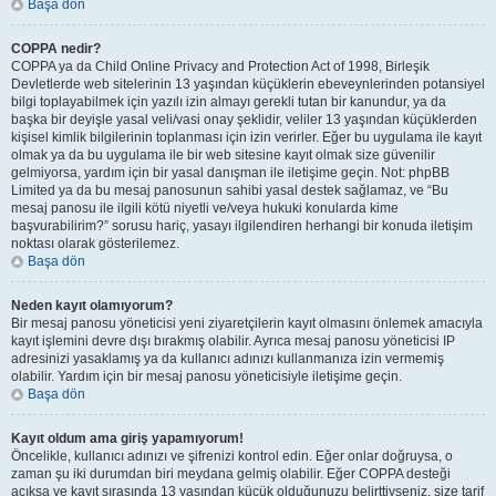
Başa dön
COPPA nedir?
COPPA ya da Child Online Privacy and Protection Act of 1998, Birleşik
Devletlerde web sitelerinin 13 yaşından küçüklerin ebeveynlerinden potansiyel
bilgi toplayabilmek için yazılı izin almayı gerekli tutan bir kanundur, ya da
başka bir deyişle yasal veli/vasi onay şeklidir, veliler 13 yaşından küçüklerden
kişisel kimlik bilgilerinin toplanması için izin verirler. Eğer bu uygulama ile kayıt
olmak ya da bu uygulama ile bir web sitesine kayıt olmak size güvenilir
gelmiyorsa, yardım için bir yasal danışman ile iletişime geçin. Not: phpBB
Limited ya da bu mesaj panosunun sahibi yasal destek sağlamaz, ve “Bu
mesaj panosu ile ilgili kötü niyetli ve/veya hukuki konularda kime
başvurabilirim?” sorusu hariç, yasayı ilgilendiren herhangi bir konuda iletişim
noktası olarak gösterilemez.
Başa dön
Neden kayıt olamıyorum?
Bir mesaj panosu yöneticisi yeni ziyaretçilerin kayıt olmasını önlemek amacıyla
kayıt işlemini devre dışı bırakmış olabilir. Ayrıca mesaj panosu yöneticisi IP
adresinizi yasaklamış ya da kullanıcı adınızı kullanmanıza izin vermemiş
olabilir. Yardım için bir mesaj panosu yöneticisiyle iletişime geçin.
Başa dön
Kayıt oldum ama giriş yapamıyorum!
Öncelikle, kullanıcı adınızı ve şifrenizi kontrol edin. Eğer onlar doğruysa, o
zaman şu iki durumdan biri meydana gelmiş olabilir. Eğer COPPA desteği
açıksa ve kayıt sırasında 13 yaşından küçük olduğunuzu belirttiyseniz, size tarif