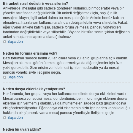
Bir anketi nasıl değiştirir veya silerim?
Anketlerde, mesajlar gibi sadece gönderen kullanıcı, bir moderatör veya bir
yönetici tarafından değiştirilebilir. Bir anketi değiştirmek için, başlığın ilk
mesajını tıklayın; ilgili anket daima bu mesaja bağlıdır. Ankete henüz katılan
olmadıysa, hazırlayan kullanıcı tarafından değiştirilebilir veya silinebilir. Fakat,
eğer üyeler ankete katılmışsa, sadece forum ve mesaj panosu yöneticileri
tarafından değiştirilebilir veya silinebilir. Böylece bir süre sonra şıkları değiştirip
anket sonuçlarını saptırma olanağı kalmaz.
Başa dön
Neden bir foruma erişimim yok?
Bazı forumlar sadece belirli kullanıcılara veya kullanıcı gruplarına açık olabilir.
Mesajları okumak, görüntülemek, göndermek ya da diğer işlemler için özel
yetki gerekebilir. Size erişim verilebilmesi için bir moderatör ya da mesaj
panosu yöneticisiyle iletişime geçin.
Başa dön
Neden dosya ekleri ekleyemiyorum?
Her forumda, her grupta, veya her kullanıcı temelinde dosya eki izinleri vardır.
Mesaj panosu yöneticisi mesaj gönderdiğiniz belirli forum için eklenen dosya
eklerine izin vermemiş olabilir, ya da muhtemelen sadece bazı gruplar dosya
eki gönderebiliyordur. Eğer dosya eki eklemenin sizin için neden kapalı olduğu
hakkında bir şüpheniz varsa mesaj panosu yöneticiyle iletişime geçin.
Başa dön
Neden bir uyarı aldım?