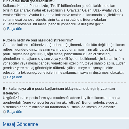
Bir avatarı nasıl gösterebilirim?
Kullanıcı Kontrol Panelinizde, “Profil” bölümünden şu dört farklı metottan
birisini kullanarak avatar ekleyebilirsiniz: Gravatar, Galeri, Uzak Avatar ya da
Avatar Yükleme. Avatar kullanma imkanı ve avatar kullanımında seçilebilecek
yollar mesaj panosu yöneticisinin kararına bağlıdır. Eğer avatarları
kullanamıyorsanız, bir mesaj panosu yöneticisi ile iletişime geçin.
Başa dön
Rütbem nedir ve onu nasıl değiştirebilirim?
Genelde kullanıcı rütbenizi doğrudan değiştirmeniz mümkün değildir (kullanıcı
rütbesi, gönderdiğiniz mesajın yanında bulunan isminizin altında ve kullanıcı
profili sayfasında görülür). Çoğu mesaj panosunda kullanıcı rütbeleri,
gönderilen mesajların sayısını veya yetkili üyeleri belirlemek için kullanılır, örn.
yöneticiler veya mesaj panosu yöneticileri özel bir rütbeye sahip olabilir. Lütfen
gereksiz yere mesaj gönderipte rütbenizi yükseltmeye çalışmayın, elde
edeceğiniz tek sonuç, yöneticilerin mesajlarınızın sayısını düşürmesi olacaktır.
Başa dön
Bir kullanıcıya ait e-posta bağlantısını tıklayınca neden giriş yapmam
isteniyor?
Üzgünüz fakat e-posta formuyla maalesef sadece kayıtlı kullanıcılar e-posta
gönderebilir (eğer yönetici bu özelliği aktif ettiyse). Bunun sebebi, e-posta
sisteminin anonim kullanıcılar tarafından suistimal edilmesini önlemektir.
Başa dön
Mesaj Gönderme