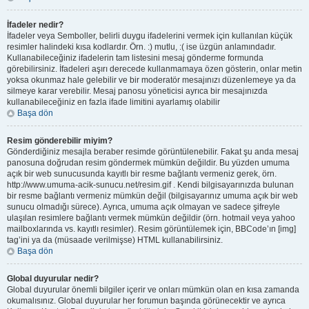
İfadeler nedir?
İfadeler veya Semboller, belirli duygu ifadelerini vermek için kullanılan küçük
resimler halindeki kısa kodlardır. Örn. :) mutlu, :( ise üzgün anlamındadır.
Kullanabileceğiniz ifadelerin tam listesini mesaj gönderme formunda
görebilirsiniz. İfadeleri aşırı derecede kullanmamaya özen gösterin, onlar metin
yoksa okunmaz hale gelebilir ve bir moderatör mesajınızı düzenlemeye ya da
silmeye karar verebilir. Mesaj panosu yöneticisi ayrıca bir mesajınızda
kullanabileceğiniz en fazla ifade limitini ayarlamış olabilir
Başa dön
Resim gönderebilir miyim?
Gönderdiğiniz mesajla beraber resimde görüntülenebilir. Fakat şu anda mesaj
panosuna doğrudan resim göndermek mümkün değildir. Bu yüzden umuma
açık bir web sunucusunda kayıtlı bir resme bağlantı vermeniz gerek, örn.
http://www.umuma-acik-sunucu.net/resim.gif . Kendi bilgisayarınızda bulunan
bir resme bağlantı vermeniz mümkün değil (bilgisayarınız umuma açık bir web
sunucu olmadığı sürece). Ayrıca, umuma açık olmayan ve sadece şifreyle
ulaşılan resimlere bağlantı vermek mümkün değildir (örn. hotmail veya yahoo
mailboxlarında vs. kayıtlı resimler). Resim görüntülemek için, BBCode’ın [img]
tag’ini ya da (müsaade verilmişse) HTML kullanabilirsiniz.
Başa dön
Global duyurular nedir?
Global duyurular önemli bilgiler içerir ve onları mümkün olan en kısa zamanda
okumalısınız. Global duyurular her forumun başında görünecektir ve ayrıca