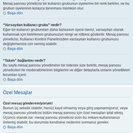
Mesaj panosu yöneticisi bir kullanıcı grubunun üyelerine bir renk belirler, ve bu
grubun üyelerinin kolayca tanınması mümkün olur.
Başa dön
“Varsayılan kullanıcı grubu” nedir?
Eğer bir kullanıcı grubundan daha fazlasının üyesi iseniz, varsayılan olarak
kullanmak için belirlenen grubunuzun rengi ve rütbesi gösterilir. Mesaj panosu
yöneticisi, Kullanıcı Kontrol Panelinizden varsayılan kullanıcı grubunuzu
değiştirmenize izin vermiş olabilir.
Başa dön
“Takım” bağlantısı nedir?
Bu sayfa mesaj panosu yönetiminin bir listesini size belirtir, mesaj panosu
yöneticileri ile moderatörlerinin bilgilerini ve diğer detaylarla onların yönettikleri
forumları içerir.
Başa dön
Özel Mesajlar
Özel mesaj gönderemiyorum!
Bunun üç sebebi olabilir; henüz kayıt olmamış veya giriş yapmamışsınız, veya
mesaj panosu yöneticisi bütün mesaj panosu için özel mesajları iptal etmiş.
Üçüncü olanak ise: mesaj panosu yöneticisi sizin bu imkanı kullanmanızı
önlemiş olabilir, bu durumda kendisine nedenini sormanız gerekir.
Başa dön