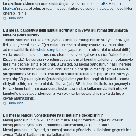
bir özelliğin eklenmesi gerektiğini düşünüyorsanız lütfen
phpBB Fikirleri
Merkezi
’ni ziyaret edin, oradan mevcut fikirlere oy verebilir ya da yeni özellikler
önerebilirsiniz.
Başa dön
Bu mesaj panosuyla ilgili hukuki sorunlar için veya suistimal durumlarda
kime başvurabilirim?
“Takım” sayfasında listelenmiş yöneticilerin herhangi biri ile şikayetleriniz için
iletişime geçebilirsiniz. Eğer onlardan cevap alamıyorsanız, o zaman alan
adının sahibi ile (bir
whois sorgulaması
yaparak alan adı sahibine ulaşılabilir)
ya da, eğer bu mesaj panosu ücretsiz bir serviste çalışıyorsa (ör. Yahoo!, free.fr,
f2s.com, v.b.), bu servisin yönetimi veya suistimal konularla ilgilenen bölümüyle
iletişime geçmelisiniz. Not: phpBB Limited, bu mesaj panosunun nasıl, nerede
ve kimler tarafından kullanıldığı konusunda bir bilgisi olmadığı için
kesinlikle
yargılanamaz
ve her ne olursa olsun sorumlu tutulamaz. phpBB.com sitesiyle
veya phpBB yazılımıyla
doğrudan ilgisi olmayan
herhangi bir hukuki konuda
(ihtiyati tedbir, mali sorumluluk, iftira vs.) phpBB Limited ile iletişime geçmeyin.
Bu yazılımın herhangi
üçüncü şahıslar tarafından kullanımıyla ilgili
phpBB
Limited’e e-posta gönderirseniz, ya çok kısa bir cevap alırsınız ya da hiç bir
cevap alamazsınız.
Başa dön
Bir mesaj panosu yöneticisiyle nasıl iletişime geçebilirim?
Mesaj panosunun tüm kullanıcıları, “Bize ulaşın” formunu (eğer bu özellik
mesaj panosu yöneticisi tarafından etkinleştirilmişse) kullanabilir.
Mesaj panosunun üyeleri, bir mesaj panosu yöneticisi ile iletişime geçmek için
ayrıca “Takım” bağlantısını da kullanabilir.