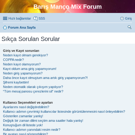
Barış Manço Mix Forum
Hızlı bağlantılar
SSS
Giriş
Forum Ana Sayfa
ra
Sıkça Sorulan Sorular
Giriş ve Kayıt sorunları
Neden kayıt olmam gerekiyor?
COPPA nedir?
Neden kayıt olamıyorum?
Kayıt oldum ama giriş yapamıyorum!
Neden giriş yapamıyorum?
Daha önce kayıt olmuştum ama artık giriş yapamıyorum?!
Şifremi kaybettim!
Neden otomatik olarak çıkışım yapılıyor?
“Tüm mesaj panosu çerezlerini sil” nedir?
Kullanıcı Seçenekleri ve ayarları
Ayarlarımı nasıl değiştirebilirim?
Kullanıcı adımın çevrimiçi kullanıcılar listesinde görüntülenmesini nasıl önleyebilirim?
Gösterilen zamanlar yanlış!
Değişik bir zaman dilimi seçtim ama saatler hala yanlış!
Konuştuğum dil listede yok!
Kullanıcı adımın yanındaki resim nedir?
Bir avatarı nasıl gösterebilirim?