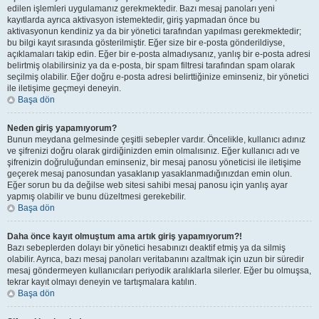
edilen işlemleri uygulamanız gerekmektedir. Bazı mesaj panoları yeni
kayıtlarda ayrıca aktivasyon istemektedir, giriş yapmadan önce bu
aktivasyonun kendiniz ya da bir yönetici tarafından yapılması gerekmektedir;
bu bilgi kayıt sırasında gösterilmiştir. Eğer size bir e-posta gönderildiyse,
açıklamaları takip edin. Eğer bir e-posta almadıysanız, yanlış bir e-posta adresi
belirtmiş olabilirsiniz ya da e-posta, bir spam filtresi tarafından spam olarak
seçilmiş olabilir. Eğer doğru e-posta adresi belirttiğinize eminseniz, bir yönetici
ile iletişime geçmeyi deneyin.
Başa dön
Neden giriş yapamıyorum?
Bunun meydana gelmesinde çeşitli sebepler vardır. Öncelikle, kullanıcı adınız
ve şifrenizi doğru olarak girdiğinizden emin olmalısınız. Eğer kullanıcı adı ve
şifrenizin doğruluğundan eminseniz, bir mesaj panosu yöneticisi ile iletişime
geçerek mesaj panosundan yasaklanıp yasaklanmadığınızdan emin olun.
Eğer sorun bu da değilse web sitesi sahibi mesaj panosu için yanlış ayar
yapmış olabilir ve bunu düzeltmesi gerekebilir.
Başa dön
Daha önce kayıt olmuştum ama artık giriş yapamıyorum?!
Bazı sebeplerden dolayı bir yönetici hesabınızı deaktif etmiş ya da silmiş
olabilir. Ayrıca, bazı mesaj panoları veritabanını azaltmak için uzun bir süredir
mesaj göndermeyen kullanıcıları periyodik aralıklarla silerler. Eğer bu olmuşsa,
tekrar kayıt olmayı deneyin ve tartışmalara katılın.
Başa dön