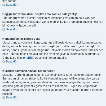
tam zamanı.
Başa dön
Değişik bir zaman dilimi seçtim ama saatler hala yanlış!
Eğer doğru zaman dilimini seçtiğinize eminseniz ve zaman hala yanlışsa,
sunucu saatinde kayıtlı zaman yanlış olabilir. Lütfen problemin düzeltilmesi için
bir yöneticiyi haberdar edin.
Başa dön
Konuştuğum dil listede yok!
Mesaj panosu yöneticisi konuştuğunuz dili destekleyen paketi kurmamıştır, ya
da hiç kimse bu mesaj panosunu konuştuğunuz dile henüz çevirmemiştir. Bir
mesaj panosu yöneticisine başvurup, ihtiyacınız olan dil paketini kurmasını rica
edin. Eğer dil paketi mevcut değilse, yeni bir çeviri oluşturmakta özgürsünüz.
Daha fazla bilgi
phpBB
® websitesinde bulunabilir.
Başa dön
Kullanıcı adımın yanındaki resim nedir?
Mesajları görüntülerken kullanıcı adı ile birlikte iki tane resim görüntülenebilir.
Bunlardan bir tanesi rütbeniz ile ilişkilendirilmiş; genellikle yıldız, blok ya da
nokta şeklinde; mesaj panosundaki durumunuzu veya gönderdiğiniz mesaj
sayısına göre değişkenlik gösteren bir resim olabilir. Diğeri ise, çoğunlukla
büyük boyda, her kullanıcı için kişisel ya da benzersiz, avatar olarak bilinen bir
resimdir.
Başa dön