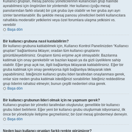
Kullanıcı grupları, mesaj panosu yöneticilerinin kullanıcıları grup halinde
ayırabilmesi için öngörülen bir yöntemdir. Her kullanıcı (çoğu mesaj
panolarından farklı olarak) bir çok gruba üye olabilir ve her gruba ayrı ayrı
izinler tanımlanabilir. Bu şekilde mesaj panosu yöneticileri belirli kullanıcılara
rahatlıkla moderatör yetkilerini veya özel forumlara ulaşma yetkisini vs.
verebilir
Başa dön
Bir kullanıcı grubuna nasıl katılabilirim?
Bir kullanıcı grubuna katılabilmek için, Kullanıcı Kontrol Panelinizden “Kullanıcı
grupları” bağlantısına tıklayın; oradan tüm kullanıcı gruplarını
görüntüleyebilirsiniz. Grupların tümü
erişime açık
olmayabilir. Bazılarına
katılmak için onay gerekebilir ve bazıları kapalı ya da gizli üyeliklere sahip
olabilir. Eğer grup açık ise, ilgili bağlantıya tıklayarak katılabilirsiniz. Eğer bir
gruba katılmak için onay gerekiyorsa ilgili bağlantıya tıklayarak istek
yapabilirsiniz. İsteğinizin kullanıcı grubu lideri tarafından onaylanması gerek,
onlar size neden gruba katılmak istediğinizi sorabilirler. İsteğiniz reddedilirse
grup liderini rahatsız etmeyin; bunun çeşitli nedenleri olsa gerek.
Başa dön
Bir kullanıcı grubunun lideri olmak için ne yapmam gerek?
Kullanıcı grupları bir yönetici tarafından oluşturulur, genellikle bir kullanıcı
grubu lideri belirlenir. Eğer yeni bir kullanıcı grubu oluşturmak istiyorsanız, ilk
önce bir yöneticiyle iletişime geçmelisiniz; bir özel mesaj göndermeyi deneyin.
Başa dön
Neden bazı kullanıcı grupları farklı renkte görünüyor?