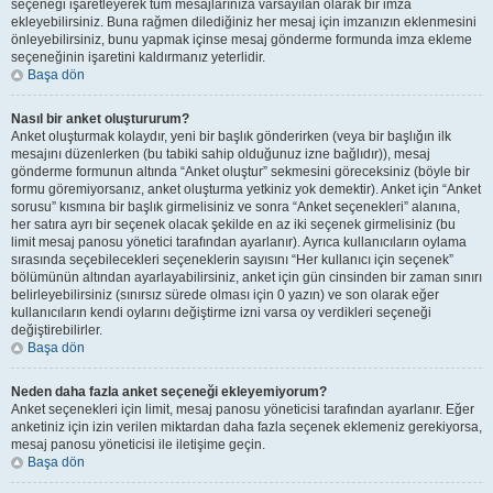
seçeneği işaretleyerek tüm mesajlarınıza varsayılan olarak bir imza
ekleyebilirsiniz. Buna rağmen dilediğiniz her mesaj için imzanızın eklenmesini
önleyebilirsiniz, bunu yapmak içinse mesaj gönderme formunda imza ekleme
seçeneğinin işaretini kaldırmanız yeterlidir.
Başa dön
Nasıl bir anket oluştururum?
Anket oluşturmak kolaydır, yeni bir başlık gönderirken (veya bir başlığın ilk
mesajını düzenlerken (bu tabiki sahip olduğunuz izne bağlıdır)), mesaj
gönderme formunun altında “Anket oluştur” sekmesini göreceksiniz (böyle bir
formu göremiyorsanız, anket oluşturma yetkiniz yok demektir). Anket için “Anket
sorusu” kısmına bir başlık girmelisiniz ve sonra “Anket seçenekleri” alanına,
her satıra ayrı bir seçenek olacak şekilde en az iki seçenek girmelisiniz (bu
limit mesaj panosu yönetici tarafından ayarlanır). Ayrıca kullanıcıların oylama
sırasında seçebilecekleri seçeneklerin sayısını “Her kullanıcı için seçenek”
bölümünün altından ayarlayabilirsiniz, anket için gün cinsinden bir zaman sınırı
belirleyebilirsiniz (sınırsız sürede olması için 0 yazın) ve son olarak eğer
kullanıcıların kendi oylarını değiştirme izni varsa oy verdikleri seçeneği
değiştirebilirler.
Başa dön
Neden daha fazla anket seçeneği ekleyemiyorum?
Anket seçenekleri için limit, mesaj panosu yöneticisi tarafından ayarlanır. Eğer
anketiniz için izin verilen miktardan daha fazla seçenek eklemeniz gerekiyorsa,
mesaj panosu yöneticisi ile iletişime geçin.
Başa dön