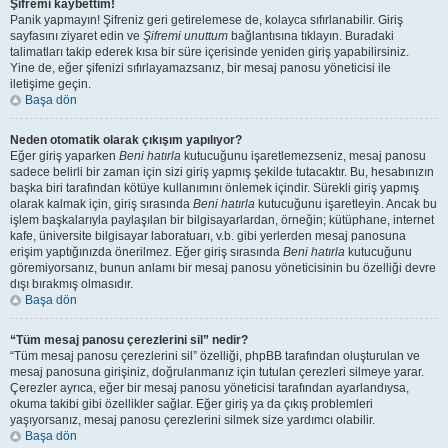
Şifremi kaybettim!
Panik yapmayın! Şifreniz geri getirelemese de, kolayca sıfırlanabilir. Giriş
sayfasını ziyaret edin ve
Şifremi unuttum
bağlantısına tıklayın. Buradaki
talimatları takip ederek kısa bir süre içerisinde yeniden giriş yapabilirsiniz.
Yine de, eğer şifenizi sıfırlayamazsanız, bir mesaj panosu yöneticisi ile
iletişime geçin.
Başa dön
Neden otomatik olarak çıkışım yapılıyor?
Eğer giriş yaparken
Beni hatırla
kutucuğunu işaretlemezseniz, mesaj panosu
sadece belirli bir zaman için sizi giriş yapmış şekilde tutacaktır. Bu, hesabınızın
başka biri tarafından kötüye kullanımını önlemek içindir. Sürekli giriş yapmış
olarak kalmak için, giriş sırasında
Beni hatırla
kutucuğunu işaretleyin. Ancak bu
işlem başkalarıyla paylaşılan bir bilgisayarlardan, örneğin; kütüphane, internet
kafe, üniversite bilgisayar laboratuarı, v.b. gibi yerlerden mesaj panosuna
erişim yaptığınızda önerilmez. Eğer giriş sırasında
Beni hatırla
kutucuğunu
göremiyorsanız, bunun anlamı bir mesaj panosu yöneticisinin bu özelliği devre
dışı bırakmış olmasıdır.
Başa dön
“Tüm mesaj panosu çerezlerini sil” nedir?
“Tüm mesaj panosu çerezlerini sil” özelliği, phpBB tarafından oluşturulan ve
mesaj panosuna girişiniz, doğrulanmanız için tutulan çerezleri silmeye yarar.
Çerezler ayrıca, eğer bir mesaj panosu yöneticisi tarafından ayarlandıysa,
okuma takibi gibi özellikler sağlar. Eğer giriş ya da çıkış problemleri
yaşıyorsanız, mesaj panosu çerezlerini silmek size yardımcı olabilir.
Başa dön