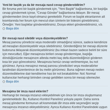
Yeni bir başlık ya da bir mesaja nasıl cevap gönderebilirim?
Bir foruma yeni bir başlık göndermek için, "Yeni Başlık" bağlantısına, bir başlığa
cevap göndermek içinse, "Cevap Gönder" bağlantısına tıklayın. Bir mesaj
göndermeden önce kayıt olmanız gerekebilir. Forum ve başlık ekranlarının alt
kısımlarında her forum için mevcut olan izinlerin bir listesini görebilirsiniz.
Örneğin: Yeni başlıklar gönderebilirsiniz, Dosya ekleri gönderebilirsiniz, v.b.
Başa dön
Bir mesajı nasıl silebilir veya düzenleyebilirim?
Mesaj panosu yöneticisi veya moderatör olmadığınız sürece, sadece kendinize
ait mesajları düzenleyebilir veya silebilirsiniz. Gönderdiğiniz bir mesajı
düzenle
butonuna tıklayarak düzenleyebilirsiniz (bu imkan bazen sadece belirli bir süre
için mevcuttur). Eğer mesajınıza birileri cevap göndermişse, başlığa
döndüğünüzde mesajınızın altında metni kaç defa düzenlediğinizi gösteren
kısa bir yazı göreceksiniz. Mesajınıza henüz cevap verilmemişse, bu not
görülmez. Ayrıca mesajınız mesaj panosu yöneticileri veya moderatörler
tarafından düzenlenince de bu metin görünmez. Buna rağmen mesajı neden
düzenlediklerine dair kendilerine has bir not bırakabilirler. Not: Normal
kullanıcılar herhangi birinden cevap geldikten sonra bir mesajı silemezler.
Başa dön
Mesajıma bir imza nasıl eklerim?
Herhangi bir mesaja imzanızı ekleyebilmek için önce bir imza oluşturmanız
gerekmektedir. Bu, Kullanıcı Kontrol Paneliniz yoluyla yapılır. Daha sonra
mesaj gönderme formunun alt kısmındaki
Bir imza ekle
seçeneğini seçip
mesajınıza imzanızı ekleyebilirsiniz. Ayrıca Kullanıcı Kontrol Panelindeki uygun