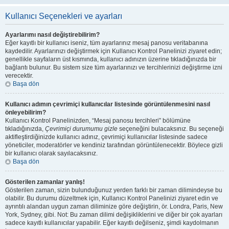
Kullanıcı Seçenekleri ve ayarları
Ayarlarımı nasıl değiştirebilirim?
Eğer kayıtlı bir kullanıcı iseniz, tüm ayarlarınız mesaj panosu veritabanına
kaydedilir. Ayarlarınızı değiştirmek için Kullanıcı Kontrol Panelinizi ziyaret edin;
genellikle sayfaların üst kısmında, kullanıcı adınızın üzerine tıkladığınızda bir
bağlantı bulunur. Bu sistem size tüm ayarlarınızı ve tercihlerinizi değiştirme izni
verecektir.
Başa dön
Kullanıcı adımın çevrimiçi kullanıcılar listesinde görüntülenmesini nasıl
önleyebilirim?
Kullanıcı Kontrol Panelinizden, “Mesaj panosu tercihleri” bölümüne
tıkladığınızda,
Çevrimiçi durumumu gizle
seçeneğini bulacaksınız. Bu seçeneği
aktifleştirdiğinizde kullanıcı adınız, çevrimiçi kullanıcılar listesinde sadece
yöneticiler, moderatörler ve kendiniz tarafından görüntülenecektir. Böylece gizli
bir kullanıcı olarak sayılacaksınız.
Başa dön
Gösterilen zamanlar yanlış!
Gösterilen zaman, sizin bulunduğunuz yerden farklı bir zaman dilimindeyse bu
olabilir. Bu durumu düzeltmek için, Kullanıcı Kontrol Panelinizi ziyaret edin ve
ayrıntılı alandan uygun zaman diliminize göre değiştirin, ör. Londra, Paris, New
York, Sydney, gibi. Not: Bu zaman dilimi değişikliklerini ve diğer bir çok ayarları
sadece kayıtlı kullanıcılar yapabilir. Eğer kayıtlı değilseniz, şimdi kaydolmanın