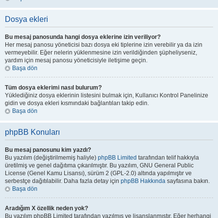
Dosya ekleri
Bu mesaj panosunda hangi dosya eklerine izin veriliyor?
Her mesaj panosu yöneticisi bazı dosya eki tiplerine izin verebilir ya da izin
vermeyebilir. Eğer nelerin yüklenmesine izin verildiğinden şüpheliyseniz,
yardım için mesaj panosu yöneticisiyle iletişime geçin.
Başa dön
Tüm dosya eklerimi nasıl bulurum?
Yüklediğiniz dosya eklerinin listesini bulmak için, Kullanıcı Kontrol Panelinize
gidin ve dosya ekleri kısmındaki bağlantıları takip edin.
Başa dön
phpBB Konuları
Bu mesaj panosunu kim yazdı?
Bu yazılım (değiştirilmemiş haliyle)
phpBB Limited
tarafından telif hakkıyla
üretilmiş ve genel dağıtıma çıkarılmıştır. Bu yazılım, GNU General Public
License (Genel Kamu Lisansı), sürüm 2 (GPL-2.0) altında yapılmıştır ve
serbestçe dağıtılabilir. Daha fazla detay için
phpBB Hakkında
sayfasına bakın.
Başa dön
Aradığım X özellik neden yok?
Bu yazılım phpBB Limited tarafından yazılmış ve lisanslanmıştır. Eğer herhangi