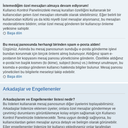
İstemediğim özel mesajları almaya devam ediyorum!
Kullanıcı Kontrol Panelinizdeki mesaj kuralları özelliğini kullanarak bir
kullanıcıdan gelen özel mesajları otomatik olarak silebilirsiniz. Eğer belirli bir
kullanıcıdan küfürlü ya da kötü niyetli özel mesajlar alıyorsanız, bu mesajları
moderatörlere bildirin; onlar özel mesaj gönderen bir kullanıcıyı önleme
yetkisine sahiptir.
Başa dön
Bu mesaj panosunda herhangi birinden spam e-posta aldım!
Üzgünüz. Aslında bu mesaj panosunun sunduğu e-posta gönderme işlevi
bundan korunmak için birçok önlemi almış bulunuyor. Aldığınız spam e-
postanın bir kopyasını mesaj panosu yöneticisine gönderin. Özellikle aldığınız
e-posta’nın başlık kısmını (to (kime), subject (konu) vs.) iletmeyi unutmayın, bu
kısımda e-postayı gönderen kullanıcı hakkında bilgiler bulunur. Mesaj panosu
yöneticileri bu bilgilerle meseleyi takip edebilir.
Başa dön
Arkadaşlar ve Engellenenler
Arkadaşlarım ve Engellenenler listesi nedir?
Bu listeleri kullanarak mesaj panosunun diğer üyelerini toplayabilirsiniz.
Arkadaşlar listenize eklenen üyeler, onlara özel mesajlar göndermeye ve
çevrimiçi durumlarını görüntülemeye kolay erişim sağlamak için Kullanıcı
Kontrol Panelinizde listelenecektir. Tema uygun desteği sağlıyorsa, bu
kullanıcılardan gelen mesajlar ayrıca detaylı ve belirgin olarak görünebilir.
Eğer engellenenler listenize bir kullanıcı eklediyseniz onlar tarafından