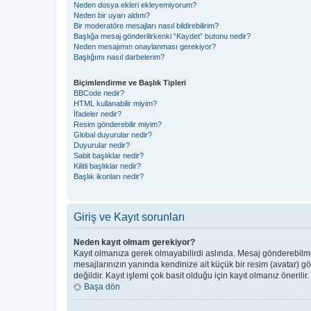
Neden dosya ekleri ekleyemiyorum?
Neden bir uyarı aldım?
Bir moderatöre mesajları nasıl bildirebilirim?
Başlığa mesaj gönderilirkenki “Kaydet” butonu nedir?
Neden mesajımın onaylanması gerekiyor?
Başlığımı nasıl darbelerim?
Biçimlendirme ve Başlık Tipleri
BBCode nedir?
HTML kullanabilir miyim?
İfadeler nedir?
Resim gönderebilir miyim?
Global duyurular nedir?
Duyurular nedir?
Sabit başlıklar nedir?
Kilitli başlıklar nedir?
Başlık ikonları nedir?
Giriş ve Kayıt sorunları
Neden kayıt olmam gerekiyor?
Kayıt olmanıza gerek olmayabilirdi aslında. Mesaj gönderebilmek 
mesajlarınızın yanında kendinize ait küçük bir resim (avatar) g
değildir. Kayıt işlemi çok basit olduğu için kayıt olmanız önerilir.
Başa dön