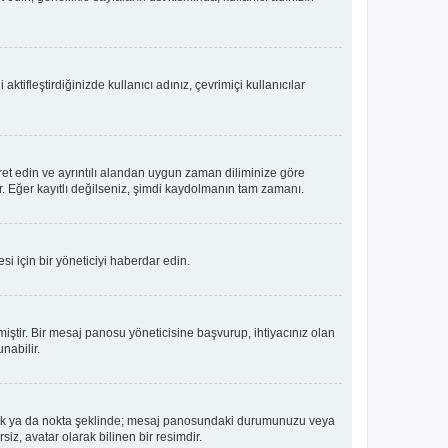
tifleştirdiğinizde kullanıcı adınız, çevrimiçi kullanıcılar
ret edin ve ayrıntılı alandan uygun zaman diliminize göre
lir. Eğer kayıtlı değilseniz, şimdi kaydolmanın tam zamanı.
i için bir yöneticiyi haberdar edin.
tir. Bir mesaj panosu yöneticisine başvurup, ihtiyacınız olan
nabilir.
dız, blok ya da nokta şeklinde; mesaj panosundaki durumunuzu veya
iz, avatar olarak bilinen bir resimdir.