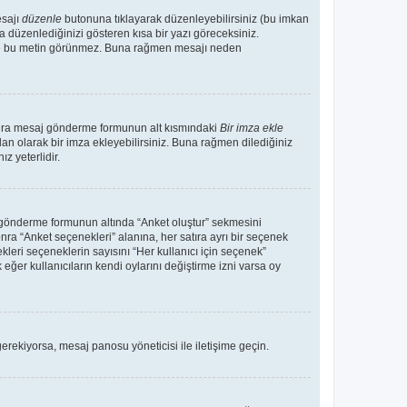
esajı
düzenle
butonuna tıklayarak düzenleyebilirsiniz (bu imkan
 düzenlediğinizi gösteren kısa bir yazı göreceksiniz.
 de bu metin görünmez. Buna rağmen mesajı neden
sonra mesaj gönderme formunun alt kısmındaki
Bir imza ekle
an olarak bir imza ekleyebilirsiniz. Buna rağmen dilediğiniz
 yeterlidir.
aj gönderme formunun altında “Anket oluştur” sekmesini
nra “Anket seçenekleri” alanına, her satıra ayrı bir seçenek
kleri seçeneklerin sayısını “Her kullanıcı için seçenek”
 eğer kullanıcıların kendi oylarını değiştirme izni varsa oy
erekiyorsa, mesaj panosu yöneticisi ile iletişime geçin.