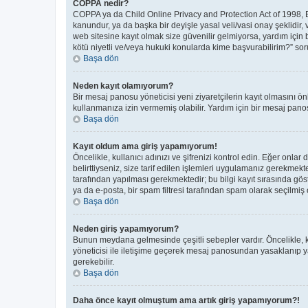
COPPA nedir?
COPPA ya da Child Online Privacy and Protection Act of 1998, Bir
kanundur, ya da başka bir deyişle yasal veli/vasi onay şeklidir, 
web sitesine kayıt olmak size güvenilir gelmiyorsa, yardım için
kötü niyetli ve/veya hukuki konularda kime başvurabilirim?” soru
Başa dön
Neden kayıt olamıyorum?
Bir mesaj panosu yöneticisi yeni ziyaretçilerin kayıt olmasını ön
kullanmanıza izin vermemiş olabilir. Yardım için bir mesaj panos
Başa dön
Kayıt oldum ama giriş yapamıyorum!
Öncelikle, kullanıcı adınızı ve şifrenizi kontrol edin. Eğer on
belirttiyseniz, size tarif edilen işlemleri uygulamanız gerekmek
tarafından yapılması gerekmektedir; bu bilgi kayıt sırasında göste
ya da e-posta, bir spam filtresi tarafından spam olarak seçilmiş o
Başa dön
Neden giriş yapamıyorum?
Bunun meydana gelmesinde çeşitli sebepler vardır. Öncelikle, ku
yöneticisi ile iletişime geçerek mesaj panosundan yasaklanıp 
gerekebilir.
Başa dön
Daha önce kayıt olmuştum ama artık giriş yapamıyorum?!