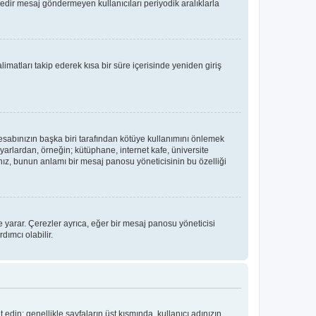
üredir mesaj göndermeyen kullanıcıları periyodik aralıklarla
limatları takip ederek kısa bir süre içerisinde yeniden giriş
hesabınızın başka biri tarafından kötüye kullanımını önlemek
yarlardan, örneğin; kütüphane, internet kafe, üniversite
, bunun anlamı bir mesaj panosu yöneticisinin bu özelliği
 yarar. Çerezler ayrıca, eğer bir mesaj panosu yöneticisi
dımcı olabilir.
t edin; genellikle sayfaların üst kısmında, kullanıcı adınızın