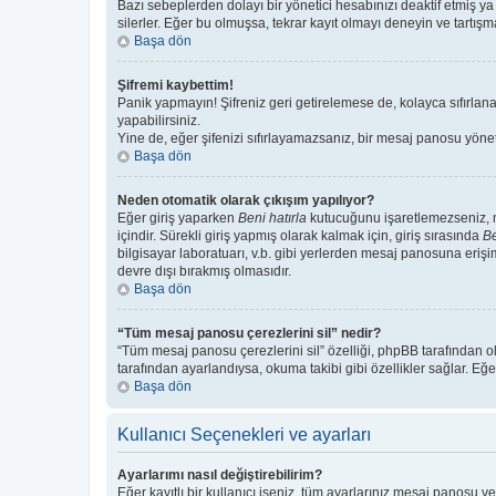
Bazı sebeplerden dolayı bir yönetici hesabınızı deaktif etmiş ya 
silerler. Eğer bu olmuşsa, tekrar kayıt olmayı deneyin ve tartışma
Başa dön
Şifremi kaybettim!
Panik yapmayın! Şifreniz geri getirelemese de, kolayca sıfırlanab
yapabilirsiniz.
Yine de, eğer şifenizi sıfırlayamazsanız, bir mesaj panosu yönetic
Başa dön
Neden otomatik olarak çıkışım yapılıyor?
Eğer giriş yaparken
Beni hatırla
kutucuğunu işaretlemezseniz, me
içindir. Sürekli giriş yapmış olarak kalmak için, giriş sırasında
Be
bilgisayar laboratuarı, v.b. gibi yerlerden mesaj panosuna erişi
devre dışı bırakmış olmasıdır.
Başa dön
“Tüm mesaj panosu çerezlerini sil” nedir?
“Tüm mesaj panosu çerezlerini sil” özelliği, phpBB tarafından o
tarafından ayarlandıysa, okuma takibi gibi özellikler sağlar. Eğe
Başa dön
Kullanıcı Seçenekleri ve ayarları
Ayarlarımı nasıl değiştirebilirim?
Eğer kayıtlı bir kullanıcı iseniz, tüm ayarlarınız mesaj panosu ve