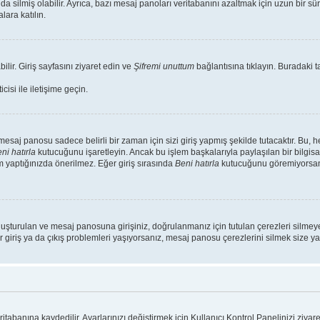
da silmiş olabilir. Ayrıca, bazı mesaj panoları veritabanını azaltmak için uzun bir s
lara katılın.
ilir. Giriş sayfasını ziyaret edin ve
Şifremi unuttum
bağlantısına tıklayın. Buradaki ta
isi ile iletişime geçin.
saj panosu sadece belirli bir zaman için sizi giriş yapmış şekilde tutacaktır. Bu, 
ni hatırla
kutucuğunu işaretleyin. Ancak bu işlem başkalarıyla paylaşılan bir bilgisa
m yaptığınızda önerilmez. Eğer giriş sırasında
Beni hatırla
kutucuğunu göremiyorsanız
luşturulan ve mesaj panosuna girişiniz, doğrulanmanız için tutulan çerezleri silmeye
r giriş ya da çıkış problemleri yaşıyorsanız, mesaj panosu çerezlerini silmek size yar
ritabanına kaydedilir. Ayarlarınızı değiştirmek için Kullanıcı Kontrol Panelinizi ziyare