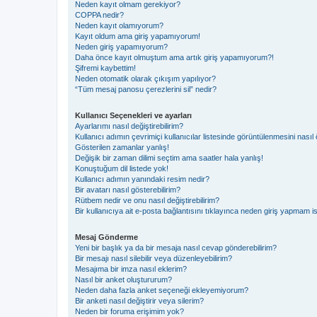
Neden kayıt olmam gerekiyor?
COPPA nedir?
Neden kayıt olamıyorum?
Kayıt oldum ama giriş yapamıyorum!
Neden giriş yapamıyorum?
Daha önce kayıt olmuştum ama artık giriş yapamıyorum?!
Şifremi kaybettim!
Neden otomatik olarak çıkışım yapılıyor?
“Tüm mesaj panosu çerezlerini sil” nedir?
Kullanıcı Seçenekleri ve ayarları
Ayarlarımı nasıl değiştirebilirim?
Kullanıcı adımın çevrimiçi kullanıcılar listesinde görüntülenmesini nasıl 
Gösterilen zamanlar yanlış!
Değişik bir zaman dilimi seçtim ama saatler hala yanlış!
Konuştuğum dil listede yok!
Kullanıcı adımın yanındaki resim nedir?
Bir avatarı nasıl gösterebilirim?
Rütbem nedir ve onu nasıl değiştirebilirim?
Bir kullanıcıya ait e-posta bağlantısını tıklayınca neden giriş yapmam i
Mesaj Gönderme
Yeni bir başlık ya da bir mesaja nasıl cevap gönderebilirim?
Bir mesajı nasıl silebilir veya düzenleyebilirim?
Mesajıma bir imza nasıl eklerim?
Nasıl bir anket oluştururum?
Neden daha fazla anket seçeneği ekleyemiyorum?
Bir anketi nasıl değiştirir veya silerim?
Neden bir foruma erişimim yok?