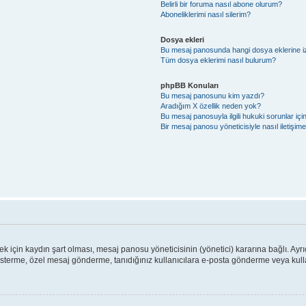
Belirli bir foruma nasıl abone olurum?
Aboneliklerimi nasıl silerim?
Dosya ekleri
Bu mesaj panosunda hangi dosya eklerine izi
Tüm dosya eklerimi nasıl bulurum?
phpBB Konuları
Bu mesaj panosunu kim yazdı?
Aradığım X özellik neden yok?
Bu mesaj panosuyla ilgili hukuki sorunlar iç
Bir mesaj panosu yöneticisiyle nasıl iletişim
için kaydın şart olması, mesaj panosu yöneticisinin (yönetici) kararına bağlı. Ayrı
österme, özel mesaj gönderme, tanıdığınız kullanıcılara e-posta gönderme veya kullan