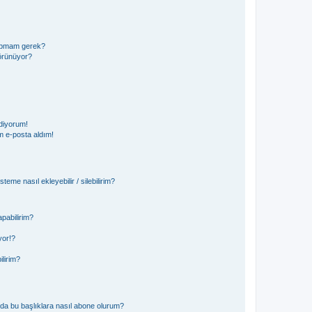
 yapmam gerek?
görünüyor?
diyorum!
 e-posta aldım!
teme nasıl ekleyebilir / silebilirim?
pabilirim?
yor!?
ilirim?
ya da bu başlıklara nasıl abone olurum?