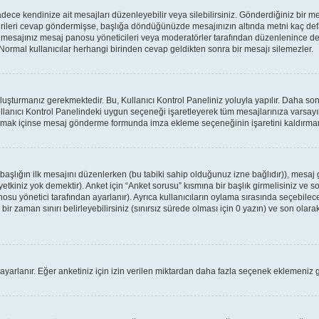
ce kendinize ait mesajları düzenleyebilir veya silebilirsiniz. Gönderdiğiniz bir m
birileri cevap göndermişse, başlığa döndüğünüzde mesajınızın altında metni kaç defa
a mesajınız mesaj panosu yöneticileri veya moderatörler tarafından düzenlenince
: Normal kullanıcılar herhangi birinden cevap geldikten sonra bir mesajı silemezler.
oluşturmanız gerekmektedir. Bu, Kullanıcı Kontrol Paneliniz yoluyla yapılır. Daha 
ullanıcı Kontrol Panelindeki uygun seçeneği işaretleyerek tüm mesajlarınıza varsayıl
apmak içinse mesaj gönderme formunda imza ekleme seçeneğinin işaretini kaldırmanız
r başlığın ilk mesajını düzenlerken (bu tabiki sahip olduğunuz izne bağlıdır)), mes
tkiniz yok demektir). Anket için “Anket sorusu” kısmına bir başlık girmelisiniz ve so
osu yönetici tarafından ayarlanır). Ayrıca kullanıcıların oylama sırasında seçebilece
ir zaman sınırı belirleyebilirsiniz (sınırsız sürede olması için 0 yazın) ve son olarak
 ayarlanır. Eğer anketiniz için izin verilen miktardan daha fazla seçenek eklemeniz g