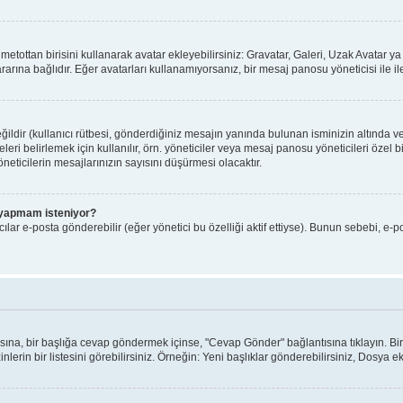
ı metottan birisini kullanarak avatar ekleyebilirsiniz: Gravatar, Galeri, Uzak Avatar
arına bağlıdır. Eğer avatarları kullanamıyorsanız, bir mesaj panosu yöneticisi ile il
ldir (kullanıcı rütbesi, gönderdiğiniz mesajın yanında bulunan isminizin altında v
yeleri belirlemek için kullanılır, örn. yöneticiler veya mesaj panosu yöneticileri özel
eticilerin mesajlarınızın sayısını düşürmesi olacaktır.
iş yapmam isteniyor?
lar e-posta gönderebilir (eğer yönetici bu özelliği aktif ettiyse). Bunun sebebi, e-p
ntısına, bir başlığa cevap göndermek içinse, "Cevap Gönder" bağlantısına tıklayın. 
nlerin bir listesini görebilirsiniz. Örneğin: Yeni başlıklar gönderebilirsiniz, Dosya ekl