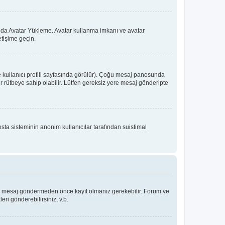
 ya da Avatar Yükleme. Avatar kullanma imkanı ve avatar
etişime geçin.
e kullanıcı profili sayfasında görülür). Çoğu mesaj panosunda
 bir rütbeye sahip olabilir. Lütfen gereksiz yere mesaj gönderipte
osta sisteminin anonim kullanıcılar tarafından suistimal
Bir mesaj göndermeden önce kayıt olmanız gerekebilir. Forum ve
eri gönderebilirsiniz, v.b.