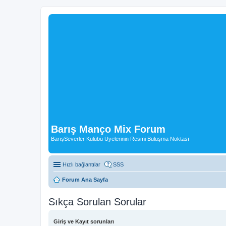
Barış Manço Mix Forum
BarışSeverler Kulübü Üyelerinin Resmi Buluşma Noktası
Hızlı bağlantılar
SSS
Forum Ana Sayfa
Sıkça Sorulan Sorular
Giriş ve Kayıt sorunları