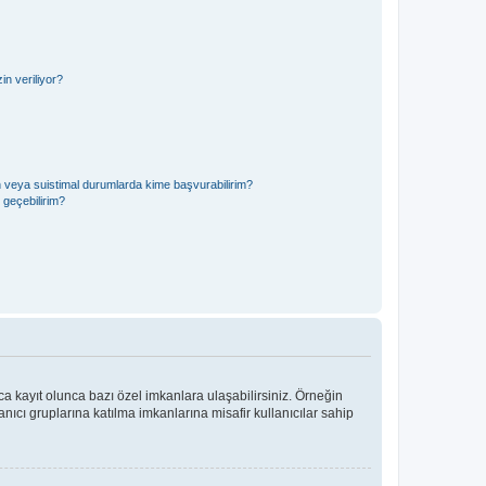
n veriliyor?
in veya suistimal durumlarda kime başvurabilirim?
e geçebilirim?
ca kayıt olunca bazı özel imkanlara ulaşabilirsiniz. Örneğin
ıcı gruplarına katılma imkanlarına misafir kullanıcılar sahip