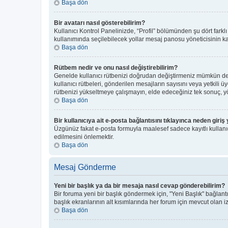
Başa dön
Bir avatarı nasıl gösterebilirim?
Kullanıcı Kontrol Panelinizde, “Profil” bölümünden şu dört farkl
kullanımında seçilebilecek yollar mesaj panosu yöneticisinin kar
Başa dön
Rütbem nedir ve onu nasıl değiştirebilirim?
Genelde kullanıcı rütbenizi doğrudan değiştirmeniz mümkün deği
kullanıcı rütbeleri, gönderilen mesajların sayısını veya yetkili ü
rütbenizi yükseltmeye çalışmayın, elde edeceğiniz tek sonuç, yön
Başa dön
Bir kullanıcıya ait e-posta bağlantısını tıklayınca neden gir
Üzgünüz fakat e-posta formuyla maalesef sadece kayıtlı kullanıcı
edilmesini önlemektir.
Başa dön
Mesaj Gönderme
Yeni bir başlık ya da bir mesaja nasıl cevap gönderebilirim?
Bir foruma yeni bir başlık göndermek için, "Yeni Başlık" bağla
başlık ekranlarının alt kısımlarında her forum için mevcut olan izi
Başa dön