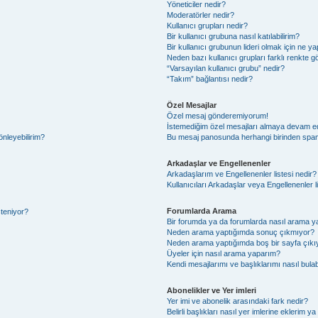
Yöneticiler nedir?
Moderatörler nedir?
Kullanıcı grupları nedir?
Bir kullanıcı grubuna nasıl katılabilirim?
Bir kullanıcı grubunun lideri olmak için ne
Neden bazı kullanıcı grupları farklı renkte 
“Varsayılan kullanıcı grubu” nedir?
“Takım” bağlantısı nedir?
Özel Mesajlar
Özel mesaj gönderemiyorum!
İstemediğim özel mesajları almaya devam e
önleyebilirim?
Bu mesaj panosunda herhangi birinden spam
Arkadaşlar ve Engellenenler
Arkadaşlarım ve Engellenenler listesi nedir?
Kullanıcıları Arkadaşlar veya Engellenenler lis
Forumlarda Arama
steniyor?
Bir forumda ya da forumlarda nasıl arama ya
Neden arama yaptığımda sonuç çıkmıyor?
Neden arama yaptığımda boş bir sayfa çıkı
Üyeler için nasıl arama yaparım?
Kendi mesajlarımı ve başlıklarımı nasıl bulab
Abonelikler ve Yer imleri
Yer imi ve abonelik arasındaki fark nedir?
Belirli başlıkları nasıl yer imlerine eklerim 