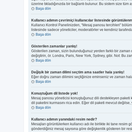
üzerine tıkladığınızda bir bağlantı bulunur. Bu sistem size tüm aya
Başa dön
Kullanıcı adımın çevrimiçi kullanıcılar listesinde görüntülenm
Kullanıcı Kontrol Panelinizden, “Mesaj panosu tercihleri” bölüm
listesinde sadece yöneticiler, moderatörler ve kendiniz tarafında
Başa dön
Gösterilen zamanlar yanlış!
Gösterilen zaman, sizin bulunduğunuz yerden farklı bir zaman di
değiştirin, ör. Londra, Paris, New York, Sydney, gibi. Not: Bu zam
Başa dön
Değişik bir zaman dilimi seçtim ama saatler hala yanlış!
Eğer doğru zaman dilimini seçtiğinize eminseniz ve zaman hala y
Başa dön
Konuştuğum dil listede yok!
Mesaj panosu yöneticisi konuştuğunuz dili destekleyen paketi 
dil paketini kurmasını rica edin. Eğer dil paketi mevcut değilse,
Başa dön
Kullanıcı adımın yanındaki resim nedir?
Mesajları görüntülerken kullanıcı adı ile birlikte iki tane resim
gönderdiğiniz mesaj sayısına göre değişkenlik gösteren bir resim 