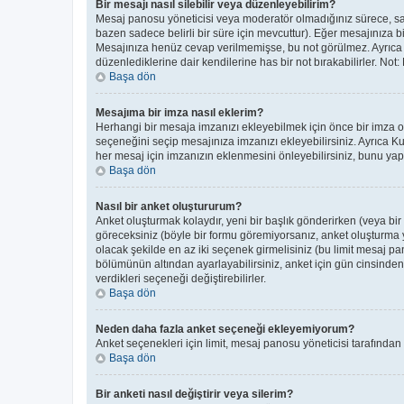
Bir mesajı nasıl silebilir veya düzenleyebilirim?
Mesaj panosu yöneticisi veya moderatör olmadığınız sürece, sade
bazen sadece belirli bir süre için mevcuttur). Eğer mesajınıza 
Mesajınıza henüz cevap verilmemişse, bu not görülmez. Ayrıc
düzenlediklerine dair kendilerine has bir not bırakabilirler. Not
Başa dön
Mesajıma bir imza nasıl eklerim?
Herhangi bir mesaja imzanızı ekleyebilmek için önce bir imza 
seçeneğini seçip mesajınıza imzanızı ekleyebilirsiniz. Ayrıca K
her mesaj için imzanızın eklenmesini önleyebilirsiniz, bunu y
Başa dön
Nasıl bir anket oluştururum?
Anket oluşturmak kolaydır, yeni bir başlık gönderirken (veya bi
göreceksiniz (böyle bir formu göremiyorsanız, anket oluşturma ye
olacak şekilde en az iki seçenek girmelisiniz (bu limit mesaj pan
bölümünün altından ayarlayabilirsiniz, anket için gün cinsinden b
verdikleri seçeneği değiştirebilirler.
Başa dön
Neden daha fazla anket seçeneği ekleyemiyorum?
Anket seçenekleri için limit, mesaj panosu yöneticisi tarafından
Başa dön
Bir anketi nasıl değiştirir veya silerim?