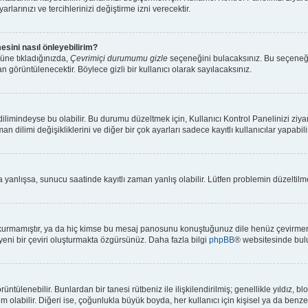
rlarınızı ve tercihlerinizi değiştirme izni verecektir.
esini nasıl önleyebilirim?
üne tıkladığınızda,
Çevrimiçi durumumu gizle
seçeneğini bulacaksınız. Bu seçeneği ak
n görüntülenecektir. Böylece gizli bir kullanıcı olarak sayılacaksınız.
limindeyse bu olabilir. Bu durumu düzeltmek için, Kullanıcı Kontrol Panelinizi ziya
an dilimi değişikliklerini ve diğer bir çok ayarları sadece kayıtlı kullanıcılar yapabi
anlışsa, sunucu saatinde kayıtlı zaman yanlış olabilir. Lütfen problemin düzeltilmes
kurmamıştır, ya da hiç kimse bu mesaj panosunu konuştuğunuz dile henüz çevirmemiş
 yeni bir çeviri oluşturmakta özgürsünüz. Daha fazla bilgi
phpBB
® websitesinde bulu
 görüntülenebilir. Bunlardan bir tanesi rütbeniz ile ilişkilendirilmiş; genellikle yıl
olabilir. Diğeri ise, çoğunlukla büyük boyda, her kullanıcı için kişisel ya da benzers