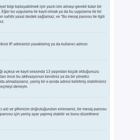
bilgi toplayabilmek için yazılı izin almayı gerekli tutan bir
ler. Eğer bu uygulama ile kayıt olmak ya da bu uygulama ile bir
n sahibi yasal destek sağlamaz, ve “Bu mesaj panosu ile ilgili
ez.
icisi IP adresinizi yasaklamış ya da kullanıcı adınızı
teği açıksa ve kayıt sırasında 13 yaşından küçük olduğunuzu
madan önce bu aktivasyonun kendiniz ya da bir yönetici
ta almadıysanız, yanlış bir e-posta adresi belirtmiş olabilirsiniz
e geçmeyi deneyin.
nıcı adı ve şifrenizin doğruluğundan eminseniz, bir mesaj panosu
panosu için yanlış ayar yapmış olabilir ve bunu düzeltmesi