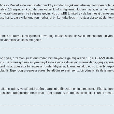
leşik Devletlerde web sitelerinin 13 yaşından küçüklerin ebeveynlerinden potansiyel 
veliler 13 yaşından küçüklerden kişisel kimlik bilgilerinin toplanması için izin verir
 bir yasal danışman ile iletişime geçin. Not: phpBB Limited ya da bu mesaj panosunu
su hariç, yasayı ilgilendiren herhangi bir konuda iletişim noktası olarak gösterilem
lemek amacıyla kayıt işlemini devre dışı bırakmış olabilir. Ayrıca mesaj panosu yönet
u yöneticisiyle iletişime geçin.
lar doğruysa, o zaman şu iki durumdan biri meydana gelmiş olabilir. Eğer COPPA des
tedir. Bazı mesaj panoları yeni kayıtlarda ayrıca aktivasyon istemektedir, giriş yap
rilmiştir. Eğer size bir e-posta gönderildiyse, açıklamaları takip edin. Eğer bir e-pos
labilir. Eğer doğru e-posta adresi belirttiğinize eminseniz, bir yönetici ile iletişim
llanıcı adınız ve şifrenizi doğru olarak girdiğinizden emin olmalısınız. Eğer kulla
yasaklanmadığınızdan emin olun. Eğer sorun bu da değilse web sitesi sahibi mesaj 