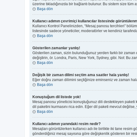
üzerine tıkladığınızda bir bağlantı bulunur. Bu sistem size tüm aya
Başa dön
Kullanıcı adımın çevrimiçi kullanıcılar listesinde görüntülenm
Kullanıcı Kontrol Panelinizden, “Mesaj panosu tercihleri” bölüm
listesinde sadece yöneticiler, moderatörler ve kendiniz tarafında
Başa dön
Gösterilen zamanlar yanlış!
Gösterilen zaman, sizin bulunduğunuz yerden farklı bir zaman di
değiştirin, ör. Londra, Paris, New York, Sydney, gibi. Not: Bu zam
Başa dön
Değişik bir zaman dilimi seçtim ama saatler hala yanlış!
Eğer doğru zaman dilimini seçtiğinize eminseniz ve zaman hala y
Başa dön
Konuştuğum dil listede yok!
Mesaj panosu yöneticisi konuştuğunuz dili destekleyen paketi 
dil paketini kurmasını rica edin. Eğer dil paketi mevcut değilse,
Başa dön
Kullanıcı adımın yanındaki resim nedir?
Mesajları görüntülerken kullanıcı adı ile birlikte iki tane resim
gönderdiğiniz mesaj sayısına göre değişkenlik gösteren bir resim 