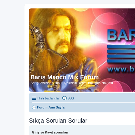
Barış Manço Mix Forum
BarışSeverler Kulübü Üyelerinin Resmi Buluşma Noktası
Hızlı bağlantılar
SSS
Forum Ana Sayfa
Sıkça Sorulan Sorular
Giriş ve Kayıt sorunları