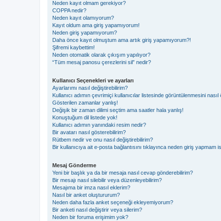
Neden kayıt olmam gerekiyor?
COPPA nedir?
Neden kayıt olamıyorum?
Kayıt oldum ama giriş yapamıyorum!
Neden giriş yapamıyorum?
Daha önce kayıt olmuştum ama artık giriş yapamıyorum?!
Şifremi kaybettim!
Neden otomatik olarak çıkışım yapılıyor?
“Tüm mesaj panosu çerezlerini sil” nedir?
Kullanıcı Seçenekleri ve ayarları
Ayarlarımı nasıl değiştirebilirim?
Kullanıcı adımın çevrimiçi kullanıcılar listesinde görüntülenmesini nasıl 
Gösterilen zamanlar yanlış!
Değişik bir zaman dilimi seçtim ama saatler hala yanlış!
Konuştuğum dil listede yok!
Kullanıcı adımın yanındaki resim nedir?
Bir avatarı nasıl gösterebilirim?
Rütbem nedir ve onu nasıl değiştirebilirim?
Bir kullanıcıya ait e-posta bağlantısını tıklayınca neden giriş yapmam i
Mesaj Gönderme
Yeni bir başlık ya da bir mesaja nasıl cevap gönderebilirim?
Bir mesajı nasıl silebilir veya düzenleyebilirim?
Mesajıma bir imza nasıl eklerim?
Nasıl bir anket oluştururum?
Neden daha fazla anket seçeneği ekleyemiyorum?
Bir anketi nasıl değiştirir veya silerim?
Neden bir foruma erişimim yok?