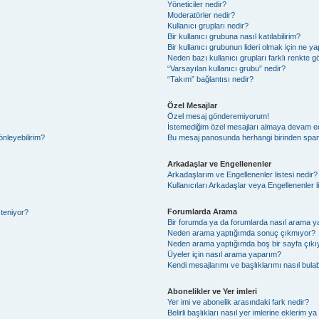
Yöneticiler nedir?
Moderatörler nedir?
Kullanıcı grupları nedir?
Bir kullanıcı grubuna nasıl katılabilirim?
Bir kullanıcı grubunun lideri olmak için ne
Neden bazı kullanıcı grupları farklı renkte 
“Varsayılan kullanıcı grubu” nedir?
“Takım” bağlantısı nedir?
Özel Mesajlar
Özel mesaj gönderemiyorum!
İstemediğim özel mesajları almaya devam e
önleyebilirim?
Bu mesaj panosunda herhangi birinden spam
Arkadaşlar ve Engellenenler
Arkadaşlarım ve Engellenenler listesi nedir?
Kullanıcıları Arkadaşlar veya Engellenenler lis
Forumlarda Arama
steniyor?
Bir forumda ya da forumlarda nasıl arama ya
Neden arama yaptığımda sonuç çıkmıyor?
Neden arama yaptığımda boş bir sayfa çıkı
Üyeler için nasıl arama yaparım?
Kendi mesajlarımı ve başlıklarımı nasıl bulab
Abonelikler ve Yer imleri
Yer imi ve abonelik arasındaki fark nedir?
Belirli başlıkları nasıl yer imlerine eklerim 