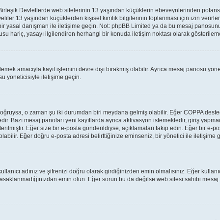
leşik Devletlerde web sitelerinin 13 yaşından küçüklerin ebeveynlerinden potansiyel 
veliler 13 yaşından küçüklerden kişisel kimlik bilgilerinin toplanması için izin verir
 bir yasal danışman ile iletişime geçin. Not: phpBB Limited ya da bu mesaj panosunu
su hariç, yasayı ilgilendiren herhangi bir konuda iletişim noktası olarak gösterilem
lemek amacıyla kayıt işlemini devre dışı bırakmış olabilir. Ayrıca mesaj panosu yönet
u yöneticisiyle iletişime geçin.
lar doğruysa, o zaman şu iki durumdan biri meydana gelmiş olabilir. Eğer COPPA des
tedir. Bazı mesaj panoları yeni kayıtlarda ayrıca aktivasyon istemektedir, giriş yap
rilmiştir. Eğer size bir e-posta gönderildiyse, açıklamaları takip edin. Eğer bir e-pos
labilir. Eğer doğru e-posta adresi belirttiğinize eminseniz, bir yönetici ile iletişim
llanıcı adınız ve şifrenizi doğru olarak girdiğinizden emin olmalısınız. Eğer kulla
yasaklanmadığınızdan emin olun. Eğer sorun bu da değilse web sitesi sahibi mesaj 