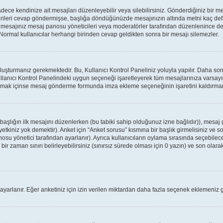
ce kendinize ait mesajları düzenleyebilir veya silebilirsiniz. Gönderdiğiniz bir m
birileri cevap göndermişse, başlığa döndüğünüzde mesajınızın altında metni kaç defa
a mesajınız mesaj panosu yöneticileri veya moderatörler tarafından düzenlenince
: Normal kullanıcılar herhangi birinden cevap geldikten sonra bir mesajı silemezler.
oluşturmanız gerekmektedir. Bu, Kullanıcı Kontrol Paneliniz yoluyla yapılır. Daha 
ullanıcı Kontrol Panelindeki uygun seçeneği işaretleyerek tüm mesajlarınıza varsayıl
apmak içinse mesaj gönderme formunda imza ekleme seçeneğinin işaretini kaldırmanız
r başlığın ilk mesajını düzenlerken (bu tabiki sahip olduğunuz izne bağlıdır)), mes
tkiniz yok demektir). Anket için “Anket sorusu” kısmına bir başlık girmelisiniz ve so
osu yönetici tarafından ayarlanır). Ayrıca kullanıcıların oylama sırasında seçebilece
ir zaman sınırı belirleyebilirsiniz (sınırsız sürede olması için 0 yazın) ve son olarak
 ayarlanır. Eğer anketiniz için izin verilen miktardan daha fazla seçenek eklemeniz g