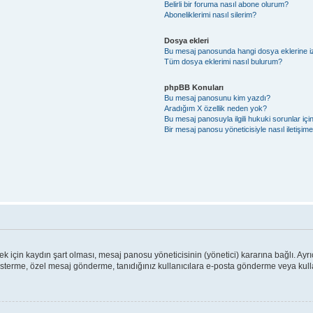
Belirli bir foruma nasıl abone olurum?
Aboneliklerimi nasıl silerim?
Dosya ekleri
Bu mesaj panosunda hangi dosya eklerine izi
Tüm dosya eklerimi nasıl bulurum?
phpBB Konuları
Bu mesaj panosunu kim yazdı?
Aradığım X özellik neden yok?
Bu mesaj panosuyla ilgili hukuki sorunlar iç
Bir mesaj panosu yöneticisiyle nasıl iletişim
için kaydın şart olması, mesaj panosu yöneticisinin (yönetici) kararına bağlı. Ayrı
österme, özel mesaj gönderme, tanıdığınız kullanıcılara e-posta gönderme veya kullan