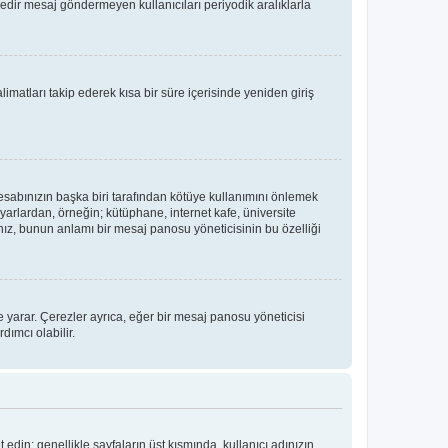
üredir mesaj göndermeyen kullanıcıları periyodik aralıklarla
limatları takip ederek kısa bir süre içerisinde yeniden giriş
hesabınızın başka biri tarafından kötüye kullanımını önlemek
yarlardan, örneğin; kütüphane, internet kafe, üniversite
, bunun anlamı bir mesaj panosu yöneticisinin bu özelliği
 yarar. Çerezler ayrıca, eğer bir mesaj panosu yöneticisi
dımcı olabilir.
t edin; genellikle sayfaların üst kısmında, kullanıcı adınızın