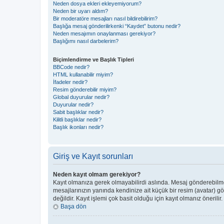
Neden dosya ekleri ekleyemiyorum?
Neden bir uyarı aldım?
Bir moderatöre mesajları nasıl bildirebilirim?
Başlığa mesaj gönderilirkenki “Kaydet” butonu nedir?
Neden mesajımın onaylanması gerekiyor?
Başlığımı nasıl darbelerim?
Biçimlendirme ve Başlık Tipleri
BBCode nedir?
HTML kullanabilir miyim?
İfadeler nedir?
Resim gönderebilir miyim?
Global duyurular nedir?
Duyurular nedir?
Sabit başlıklar nedir?
Kilitli başlıklar nedir?
Başlık ikonları nedir?
Giriş ve Kayıt sorunları
Neden kayıt olmam gerekiyor?
Kayıt olmanıza gerek olmayabilirdi aslında. Mesaj gönderebilmek 
mesajlarınızın yanında kendinize ait küçük bir resim (avatar) g
değildir. Kayıt işlemi çok basit olduğu için kayıt olmanız önerilir.
Başa dön