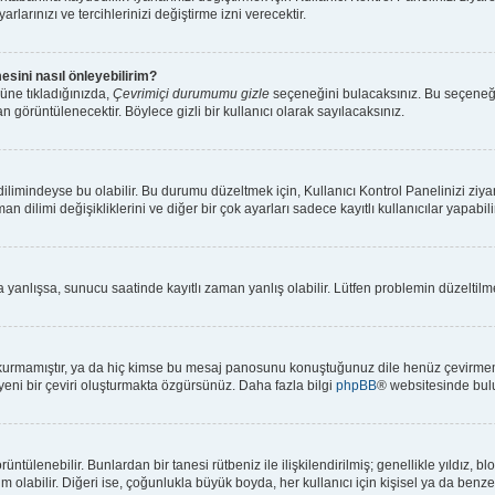
rlarınızı ve tercihlerinizi değiştirme izni verecektir.
esini nasıl önleyebilirim?
üne tıkladığınızda,
Çevrimiçi durumumu gizle
seçeneğini bulacaksınız. Bu seçeneği ak
n görüntülenecektir. Böylece gizli bir kullanıcı olarak sayılacaksınız.
limindeyse bu olabilir. Bu durumu düzeltmek için, Kullanıcı Kontrol Panelinizi ziya
an dilimi değişikliklerini ve diğer bir çok ayarları sadece kayıtlı kullanıcılar yapabi
anlışsa, sunucu saatinde kayıtlı zaman yanlış olabilir. Lütfen problemin düzeltilmes
kurmamıştır, ya da hiç kimse bu mesaj panosunu konuştuğunuz dile henüz çevirmemiş
 yeni bir çeviri oluşturmakta özgürsünüz. Daha fazla bilgi
phpBB
® websitesinde bulu
 görüntülenebilir. Bunlardan bir tanesi rütbeniz ile ilişkilendirilmiş; genellikle yıl
olabilir. Diğeri ise, çoğunlukla büyük boyda, her kullanıcı için kişisel ya da benzers