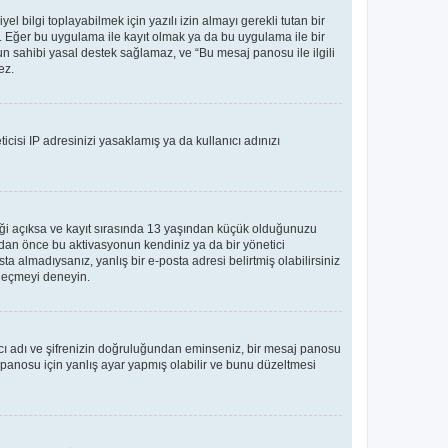
bilgi toplayabilmek için yazılı izin almayı gerekli tutan bir
ler. Eğer bu uygulama ile kayıt olmak ya da bu uygulama ile bir
n sahibi yasal destek sağlamaz, ve “Bu mesaj panosu ile ilgili
ez.
icisi IP adresinizi yasaklamış ya da kullanıcı adınızı
teği açıksa ve kayıt sırasında 13 yaşından küçük olduğunuzu
madan önce bu aktivasyonun kendiniz ya da bir yönetici
ta almadıysanız, yanlış bir e-posta adresi belirtmiş olabilirsiniz
e geçmeyi deneyin.
nıcı adı ve şifrenizin doğruluğundan eminseniz, bir mesaj panosu
panosu için yanlış ayar yapmış olabilir ve bunu düzeltmesi