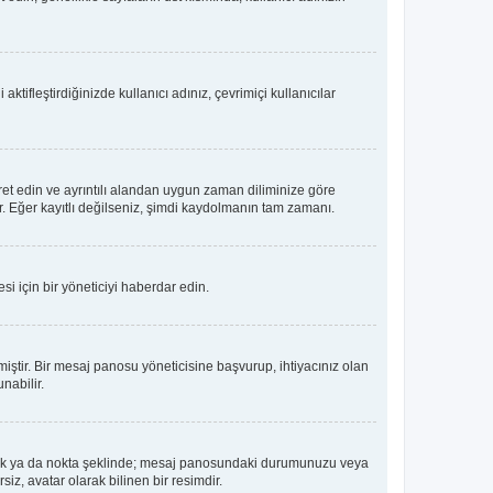
tifleştirdiğinizde kullanıcı adınız, çevrimiçi kullanıcılar
ret edin ve ayrıntılı alandan uygun zaman diliminize göre
lir. Eğer kayıtlı değilseniz, şimdi kaydolmanın tam zamanı.
i için bir yöneticiyi haberdar edin.
tir. Bir mesaj panosu yöneticisine başvurup, ihtiyacınız olan
nabilir.
dız, blok ya da nokta şeklinde; mesaj panosundaki durumunuzu veya
iz, avatar olarak bilinen bir resimdir.