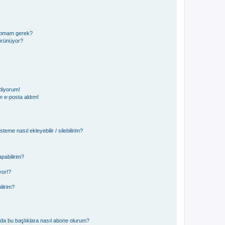
 yapmam gerek?
görünüyor?
diyorum!
 e-posta aldım!
teme nasıl ekleyebilir / silebilirim?
pabilirim?
yor!?
ilirim?
ya da bu başlıklara nasıl abone olurum?