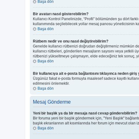
Başa dön
Bir avatarı nasıl gösterebilirim?
Kullanıcı Kontrol Panelinizde, “Profil” bölümünden şu dört farkl
kullanımında seçilebilecek yollar mesaj panosu yöneticisinin kar
Başa dön
Rütbem nedir ve onu nasıl değiştirebilirim?
Genelde kullanıcı rütbenizi doğrudan değiştirmeniz mümkün deği
kullanıcı rütbeleri, gönderilen mesajların sayısını veya yetkili ü
rütbenizi yükseltmeye çalışmayın, elde edeceğiniz tek sonuç, yön
Başa dön
Bir kullanıcıya ait e-posta bağlantısını tıklayınca neden gir
Üzgünüz fakat e-posta formuyla maalesef sadece kayıtlı kullanıcı
edilmesini önlemektir.
Başa dön
Mesaj Gönderme
Yeni bir başlık ya da bir mesaja nasıl cevap gönderebilirim?
Bir foruma yeni bir başlık göndermek için, "Yeni Başlık" bağla
başlık ekranlarının alt kısımlarında her forum için mevcut olan izi
Başa dön