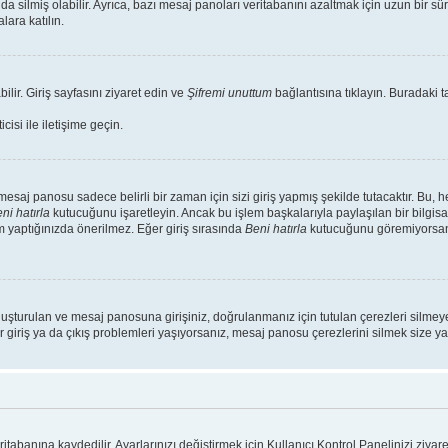
da silmiş olabilir. Ayrıca, bazı mesaj panoları veritabanını azaltmak için uzun bir s
lara katılın.
ilir. Giriş sayfasını ziyaret edin ve
Şifremi unuttum
bağlantısına tıklayın. Buradaki ta
isi ile iletişime geçin.
saj panosu sadece belirli bir zaman için sizi giriş yapmış şekilde tutacaktır. Bu, 
ni hatırla
kutucuğunu işaretleyin. Ancak bu işlem başkalarıyla paylaşılan bir bilgisa
m yaptığınızda önerilmez. Eğer giriş sırasında
Beni hatırla
kutucuğunu göremiyorsanız
luşturulan ve mesaj panosuna girişiniz, doğrulanmanız için tutulan çerezleri silmeye
r giriş ya da çıkış problemleri yaşıyorsanız, mesaj panosu çerezlerini silmek size yar
ritabanına kaydedilir. Ayarlarınızı değiştirmek için Kullanıcı Kontrol Panelinizi ziyare