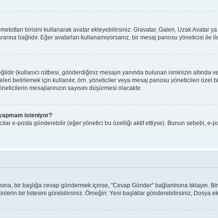
ı metottan birisini kullanarak avatar ekleyebilirsiniz: Gravatar, Galeri, Uzak Avatar
arına bağlıdır. Eğer avatarları kullanamıyorsanız, bir mesaj panosu yöneticisi ile il
ldir (kullanıcı rütbesi, gönderdiğiniz mesajın yanında bulunan isminizin altında v
yeleri belirlemek için kullanılır, örn. yöneticiler veya mesaj panosu yöneticileri özel
eticilerin mesajlarınızın sayısını düşürmesi olacaktır.
iş yapmam isteniyor?
lar e-posta gönderebilir (eğer yönetici bu özelliği aktif ettiyse). Bunun sebebi, e-p
ntısına, bir başlığa cevap göndermek içinse, "Cevap Gönder" bağlantısına tıklayın. 
nlerin bir listesini görebilirsiniz. Örneğin: Yeni başlıklar gönderebilirsiniz, Dosya ekl