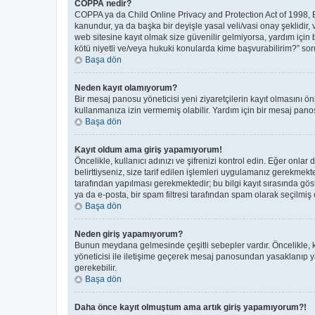
COPPA nedir?
COPPA ya da Child Online Privacy and Protection Act of 1998, Bir
kanundur, ya da başka bir deyişle yasal veli/vasi onay şeklidir, 
web sitesine kayıt olmak size güvenilir gelmiyorsa, yardım için
kötü niyetli ve/veya hukuki konularda kime başvurabilirim?” soru
Başa dön
Neden kayıt olamıyorum?
Bir mesaj panosu yöneticisi yeni ziyaretçilerin kayıt olmasını ön
kullanmanıza izin vermemiş olabilir. Yardım için bir mesaj panos
Başa dön
Kayıt oldum ama giriş yapamıyorum!
Öncelikle, kullanıcı adınızı ve şifrenizi kontrol edin. Eğer on
belirttiyseniz, size tarif edilen işlemleri uygulamanız gerekmek
tarafından yapılması gerekmektedir; bu bilgi kayıt sırasında göste
ya da e-posta, bir spam filtresi tarafından spam olarak seçilmiş o
Başa dön
Neden giriş yapamıyorum?
Bunun meydana gelmesinde çeşitli sebepler vardır. Öncelikle, ku
yöneticisi ile iletişime geçerek mesaj panosundan yasaklanıp 
gerekebilir.
Başa dön
Daha önce kayıt olmuştum ama artık giriş yapamıyorum?!