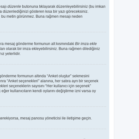
esajı
düzenle
butonuna tıklayarak düzenleyebilirsiniz (bu imkan
 düzenlediğinizi gösteren kısa bir yazı göreceksiniz.
 de bu metin görünmez. Buna rağmen mesajı neden
sonra mesaj gönderme formunun alt kısmındaki
Bir imza ekle
an olarak bir imza ekleyebilirsiniz. Buna rağmen dilediğiniz
 yeterlidir.
aj gönderme formunun altında “Anket oluştur” sekmesini
nra “Anket seçenekleri” alanına, her satıra ayrı bir seçenek
kleri seçeneklerin sayısını “Her kullanıcı için seçenek”
 eğer kullanıcıların kendi oylarını değiştirme izni varsa oy
erekiyorsa, mesaj panosu yöneticisi ile iletişime geçin.