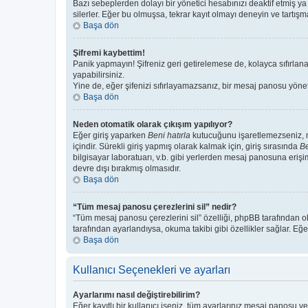
Bazı sebeplerden dolayı bir yönetici hesabınızı deaktif etmiş ya 
silerler. Eğer bu olmuşsa, tekrar kayıt olmayı deneyin ve tartışma
Başa dön
Şifremi kaybettim!
Panik yapmayın! Şifreniz geri getirelemese de, kolayca sıfırlanab
yapabilirsiniz.
Yine de, eğer şifenizi sıfırlayamazsanız, bir mesaj panosu yönetic
Başa dön
Neden otomatik olarak çıkışım yapılıyor?
Eğer giriş yaparken
Beni hatırla
kutucuğunu işaretlemezseniz, me
içindir. Sürekli giriş yapmış olarak kalmak için, giriş sırasında
Be
bilgisayar laboratuarı, v.b. gibi yerlerden mesaj panosuna erişi
devre dışı bırakmış olmasıdır.
Başa dön
“Tüm mesaj panosu çerezlerini sil” nedir?
“Tüm mesaj panosu çerezlerini sil” özelliği, phpBB tarafından o
tarafından ayarlandıysa, okuma takibi gibi özellikler sağlar. Eğe
Başa dön
Kullanıcı Seçenekleri ve ayarları
Ayarlarımı nasıl değiştirebilirim?
Eğer kayıtlı bir kullanıcı iseniz, tüm ayarlarınız mesaj panosu ve