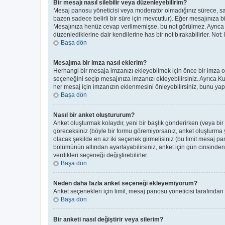
Bir mesajı nasıl silebilir veya düzenleyebilirim?
Mesaj panosu yöneticisi veya moderatör olmadığınız sürece, sade
bazen sadece belirli bir süre için mevcuttur). Eğer mesajınıza 
Mesajınıza henüz cevap verilmemişse, bu not görülmez. Ayrıc
düzenlediklerine dair kendilerine has bir not bırakabilirler. Not
Başa dön
Mesajıma bir imza nasıl eklerim?
Herhangi bir mesaja imzanızı ekleyebilmek için önce bir imza 
seçeneğini seçip mesajınıza imzanızı ekleyebilirsiniz. Ayrıca K
her mesaj için imzanızın eklenmesini önleyebilirsiniz, bunu y
Başa dön
Nasıl bir anket oluştururum?
Anket oluşturmak kolaydır, yeni bir başlık gönderirken (veya bi
göreceksiniz (böyle bir formu göremiyorsanız, anket oluşturma ye
olacak şekilde en az iki seçenek girmelisiniz (bu limit mesaj pan
bölümünün altından ayarlayabilirsiniz, anket için gün cinsinden b
verdikleri seçeneği değiştirebilirler.
Başa dön
Neden daha fazla anket seçeneği ekleyemiyorum?
Anket seçenekleri için limit, mesaj panosu yöneticisi tarafından
Başa dön
Bir anketi nasıl değiştirir veya silerim?