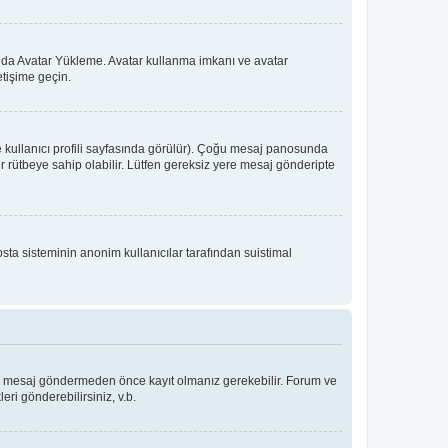
 ya da Avatar Yükleme. Avatar kullanma imkanı ve avatar
etişime geçin.
e kullanıcı profili sayfasında görülür). Çoğu mesaj panosunda
 bir rütbeye sahip olabilir. Lütfen gereksiz yere mesaj gönderipte
osta sisteminin anonim kullanıcılar tarafından suistimal
Bir mesaj göndermeden önce kayıt olmanız gerekebilir. Forum ve
eri gönderebilirsiniz, v.b.