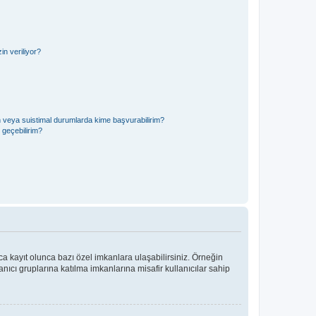
n veriliyor?
in veya suistimal durumlarda kime başvurabilirim?
e geçebilirim?
ca kayıt olunca bazı özel imkanlara ulaşabilirsiniz. Örneğin
ıcı gruplarına katılma imkanlarına misafir kullanıcılar sahip