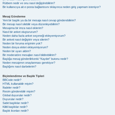
Rütbem nedir ve onu nasıl değiştirebilirim?
Bir kullanıcıya ait e-posta bağlantısını tıklayınca neden giriş yapmam isteniyor?
Mesaj Gönderme
Yeni bir başlık ya da bir mesaja nasıl cevap gönderebilirim?
Bir mesajı nasıl silebilir veya düzenleyebilirim?
Mesajıma bir imza nasıl eklerim?
Nasıl bir anket oluştururum?
Neden daha fazla anket seçeneği ekleyemiyorum?
Bir anketi nasıl değiştirir veya silerim?
Neden bir foruma erişimim yok?
Neden dosya ekleri ekleyemiyorum?
Neden bir uyarı aldım?
Bir moderatöre mesajları nasıl bildirebilirim?
Başlığa mesaj gönderilirkenki “Kaydet” butonu nedir?
Neden mesajımın onaylanması gerekiyor?
Başlığımı nasıl darbelerim?
Biçimlendirme ve Başlık Tipleri
BBCode nedir?
HTML kullanabilir miyim?
İfadeler nedir?
Resim gönderebilir miyim?
Global duyurular nedir?
Duyurular nedir?
Sabit başlıklar nedir?
Kilitli başlıklar nedir?
Başlık ikonları nedir?