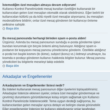
İstemediğim özel mesajları almaya devam ediyorum!
Kullanıcı Kontrol Panelinizdeki mesaj kuralları özelliğini kullanarak bir
kullanıcıdan gelen özel mesajları otomatik olarak silebilirsiniz. Eğer belirli bir
kullanıcıdan küfürlü ya da kötü niyetli özel mesajlar alıyorsanız, bu mesajları
moderatörlere bildirin; onlar özel mesaj gönderen bir kullanıcıyı önleme
yetkisine sahiptir.
Başa dön
Bu mesaj panosunda herhangi birinden spam e-posta aldım!
Üzgünüz. Aslında bu mesaj panosunun sunduğu e-posta gönderme işlevi
bundan korunmak için birçok önlemi almış bulunuyor. Aldığınız spam e-
postanın bir kopyasını mesaj panosu yöneticisine gönderin. Özellikle aldığınız
e-posta’nın başlık kısmını (to (kime), subject (konu) vs.) iletmeyi unutmayın, bu
kısımda e-postayı gönderen kullanıcı hakkında bilgiler bulunur. Mesaj panosu
yöneticileri bu bilgilerle meseleyi takip edebilir.
Başa dön
Arkadaşlar ve Engellenenler
Arkadaşlarım ve Engellenenler listesi nedir?
Bu listeleri kullanarak mesaj panosunun diğer üyelerini toplayabilirsiniz.
Arkadaşlar listenize eklenen üyeler, onlara özel mesajlar göndermeye ve
çevrimiçi durumlarını görüntülemeye kolay erişim sağlamak için Kullanıcı
Kontrol Panelinizde listelenecektir. Tema uygun desteği sağlıyorsa, bu
kullanıcılardan gelen mesajlar ayrıca detaylı ve belirgin olarak görünebilir.
Eğer engellenenler listenize bir kullanıcı eklediyseniz onlar tarafından