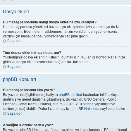
Dosya ekleri
Bu mesaj panosunda hangi dosya eklerine izin veriliyor?
Her mesaj panosu yöneticisi bazı dosya eki tiplerine izin verebilir ya da izin
vermeyebilir. Eğer nelerin yüklenmesine izin verildiğinden şüpheliyseniz,
yardım için mesaj panosu yöneticisiyle iletişime geçin.
Başa dön
Tüm dosya eklerimi nasıl bulurum?
Yüklediğiniz dosya eklerinin listesini bulmak için, Kullanıcı Kontrol Panelinize
gidin ve dosya ekleri kısmındaki bağlantıları takip edin.
Başa dön
phpBB Konuları
Bu mesaj panosunu kim yazdı?
Bu yazılım (değiştirilmemiş haliyle)
phpBB Limited
tarafından telif hakkıyla
üretilmiş ve genel dağıtıma çıkarılmıştır. Bu yazılım, GNU General Public
License (Genel Kamu Lisansı), sürüm 2 (GPL-2.0) altında yapılmıştır ve
serbestçe dağıtılabilir. Daha fazla detay için
phpBB Hakkında
sayfasına bakın.
Başa dön
Aradığım X özellik neden yok?
Bu yazılım phpBB Limited tarafından yazılmış ve lisanslanmıştır. Eğer herhangi