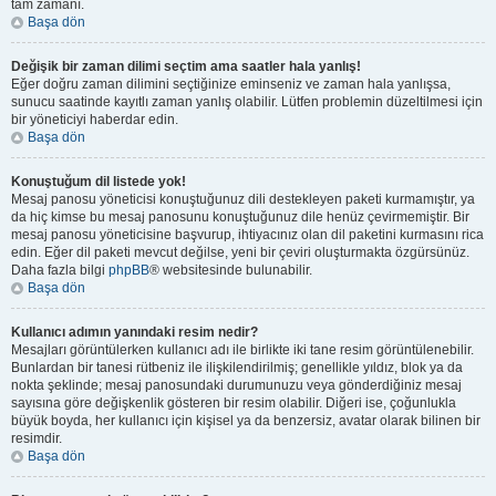
tam zamanı.
Başa dön
Değişik bir zaman dilimi seçtim ama saatler hala yanlış!
Eğer doğru zaman dilimini seçtiğinize eminseniz ve zaman hala yanlışsa,
sunucu saatinde kayıtlı zaman yanlış olabilir. Lütfen problemin düzeltilmesi için
bir yöneticiyi haberdar edin.
Başa dön
Konuştuğum dil listede yok!
Mesaj panosu yöneticisi konuştuğunuz dili destekleyen paketi kurmamıştır, ya
da hiç kimse bu mesaj panosunu konuştuğunuz dile henüz çevirmemiştir. Bir
mesaj panosu yöneticisine başvurup, ihtiyacınız olan dil paketini kurmasını rica
edin. Eğer dil paketi mevcut değilse, yeni bir çeviri oluşturmakta özgürsünüz.
Daha fazla bilgi
phpBB
® websitesinde bulunabilir.
Başa dön
Kullanıcı adımın yanındaki resim nedir?
Mesajları görüntülerken kullanıcı adı ile birlikte iki tane resim görüntülenebilir.
Bunlardan bir tanesi rütbeniz ile ilişkilendirilmiş; genellikle yıldız, blok ya da
nokta şeklinde; mesaj panosundaki durumunuzu veya gönderdiğiniz mesaj
sayısına göre değişkenlik gösteren bir resim olabilir. Diğeri ise, çoğunlukla
büyük boyda, her kullanıcı için kişisel ya da benzersiz, avatar olarak bilinen bir
resimdir.
Başa dön