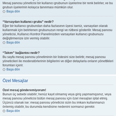
Mesaj panosu yöneticisi bir kullanıcı grubunun üyelerine bir renk belirler, ve bu
grubun üyelerinin kolayca tanınması mümkün olur.
Başa dön
“Varsayılan kullanıcı grubu” nedir?
Eğer bir kullanıcı grubundan daha fazlasının üyesi iseniz, varsayılan olarak
kullanmak için belirlenen grubunuzun rengi ve rütbesi gösterilir. Mesaj panosu
yöneticisi, Kullanıcı Kontrol Panelinizden varsayılan kullanıcı grubunuzu
değiştirmenize izin vermiş olabilir.
Başa dön
“Takım” bağlantısı nedir?
Bu sayfa mesaj panosu yönetiminin bir listesini size belirtir, mesaj panosu
yöneticileri ile moderatörlerinin bilgilerini ve diğer detaylarla onların yönettikleri
forumları içerir.
Başa dön
Özel Mesajlar
Özel mesaj gönderemiyorum!
Bunun üç sebebi olabilir; henüz kayıt olmamış veya giriş yapmamışsınız, veya
mesaj panosu yöneticisi bütün mesaj panosu için özel mesajları iptal etmiş.
Üçüncü olanak ise: mesaj panosu yöneticisi sizin bu imkanı kullanmanızı
önlemiş olabilir, bu durumda kendisine nedenini sormanız gerekir.
Başa dön