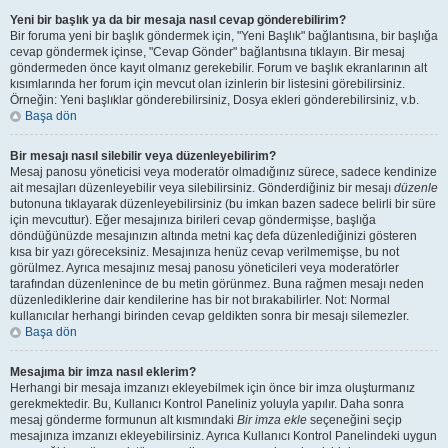
Yeni bir başlık ya da bir mesaja nasıl cevap gönderebilirim?
Bir foruma yeni bir başlık göndermek için, "Yeni Başlık" bağlantısına, bir başlığa
cevap göndermek içinse, "Cevap Gönder" bağlantısına tıklayın. Bir mesaj
göndermeden önce kayıt olmanız gerekebilir. Forum ve başlık ekranlarının alt
kısımlarında her forum için mevcut olan izinlerin bir listesini görebilirsiniz.
Örneğin: Yeni başlıklar gönderebilirsiniz, Dosya ekleri gönderebilirsiniz, v.b.
Başa dön
Bir mesajı nasıl silebilir veya düzenleyebilirim?
Mesaj panosu yöneticisi veya moderatör olmadığınız sürece, sadece kendinize
ait mesajları düzenleyebilir veya silebilirsiniz. Gönderdiğiniz bir mesajı
düzenle
butonuna tıklayarak düzenleyebilirsiniz (bu imkan bazen sadece belirli bir süre
için mevcuttur). Eğer mesajınıza birileri cevap göndermişse, başlığa
döndüğünüzde mesajınızın altında metni kaç defa düzenlediğinizi gösteren
kısa bir yazı göreceksiniz. Mesajınıza henüz cevap verilmemişse, bu not
görülmez. Ayrıca mesajınız mesaj panosu yöneticileri veya moderatörler
tarafından düzenlenince de bu metin görünmez. Buna rağmen mesajı neden
düzenlediklerine dair kendilerine has bir not bırakabilirler. Not: Normal
kullanıcılar herhangi birinden cevap geldikten sonra bir mesajı silemezler.
Başa dön
Mesajıma bir imza nasıl eklerim?
Herhangi bir mesaja imzanızı ekleyebilmek için önce bir imza oluşturmanız
gerekmektedir. Bu, Kullanıcı Kontrol Paneliniz yoluyla yapılır. Daha sonra
mesaj gönderme formunun alt kısmındaki
Bir imza ekle
seçeneğini seçip
mesajınıza imzanızı ekleyebilirsiniz. Ayrıca Kullanıcı Kontrol Panelindeki uygun