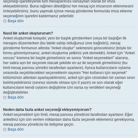
seçeneği işaretleyerek tüm mesajlarınıza varsayılan olarak bir imza
ekleyebilirsiniz. Buna rağmen dilediğiniz her mesaj için imzanızın eklenmesini
önleyebilirsiniz, bunu yapmak içinse mesaj gönderme formunda imza ekleme
seçeneğinin işaretini kaldırmanız yeterlidir.
Başa dön
Nasıl bir anket oluştururum?
Anket oluşturmak kolaydır, yeni bir başlık gönderirken (veya bir başlığın ilk
mesajını düzenlerken (bu tabiki sahip olduğunuz izne bağlıdır)), mesaj
gönderme formunun altında “Anket oluştur” sekmesini göreceksiniz (böyle bir
formu göremiyorsanız, anket oluşturma yetkiniz yok demektir). Anket için “Anket
sorusu” kısmına bir başlık girmelisiniz ve sonra “Anket seçenekleri” alanına,
her satıra ayrı bir seçenek olacak şekilde en az iki seçenek girmelisiniz (bu
limit mesaj panosu yönetici tarafından ayarlanır). Ayrıca kullanıcıların oylama
sırasında seçebilecekleri seçeneklerin sayısını “Her kullanıcı için seçenek”
bölümünün altından ayarlayabilirsiniz, anket için gün cinsinden bir zaman sınırı
belirleyebilirsiniz (sınırsız sürede olması için 0 yazın) ve son olarak eğer
kullanıcıların kendi oylarını değiştirme izni varsa oy verdikleri seçeneği
değiştirebilirler.
Başa dön
Neden daha fazla anket seçeneği ekleyemiyorum?
Anket seçenekleri için limit, mesaj panosu yöneticisi tarafından ayarlanır. Eğer
anketiniz için izin verilen miktardan daha fazla seçenek eklemeniz gerekiyorsa,
mesaj panosu yöneticisi ile iletişime geçin.
Başa dön