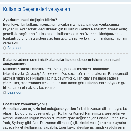
Kullanıcı Seçenekleri ve ayarları
Ayarlarımı nasıl değiştirebilirim?
Eğer kayıtlı bir kullanıcı iseniz, tüm ayarlarınız mesaj panosu veritabanına
kaydedilir. Ayarlarınızı değiştirmek için Kullanıcı Kontrol Panelinizi ziyaret edin;
genellikle sayfaların üst kısmında, kullanıcı adınızın üzerine tıkladığınızda bir
bağlantı bulunur. Bu sistem size tüm ayarlarınızı ve tercihlerinizi değiştirme izni
verecektir.
Başa dön
Kullanıcı adımın çevrimiçi kullanıcılar listesinde görüntülenmesini nasıl
önleyebilirim?
Kullanıcı Kontrol Panelinizden, “Mesaj panosu tercihleri” bölümüne
tıkladığınızda,
Çevrimiçi durumumu gizle
seçeneğini bulacaksınız. Bu seçeneği
aktifleştirdiğinizde kullanıcı adınız, çevrimiçi kullanıcılar listesinde sadece
yöneticiler, moderatörler ve kendiniz tarafından görüntülenecektir. Böylece gizli
bir kullanıcı olarak sayılacaksınız.
Başa dön
Gösterilen zamanlar yanlış!
Gösterilen zaman, sizin bulunduğunuz yerden farklı bir zaman dilimindeyse bu
olabilir. Bu durumu düzeltmek için, Kullanıcı Kontrol Panelinizi ziyaret edin ve
ayrıntılı alandan uygun zaman diliminize göre değiştirin, ör. Londra, Paris, New
York, Sydney, gibi. Not: Bu zaman dilimi değişikliklerini ve diğer bir çok ayarları
sadece kayıtlı kullanıcılar yapabilir. Eğer kayıtlı değilseniz, şimdi kaydolmanın