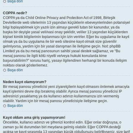
Başa dön
COPPA nedir?
COPPA ya da Child Online Privacy and Protection Act of 1998, Birleşik
Devletlerde web sitelerinin 13 yaşından küçüklerin ebeveynlerinden potansiyel
bilgi toplayabilmek için yazılı izin almayı gerekli tutan bir kanundur, ya da
başka bir deyişle yasal veli/vasi onay şeklidir, veliler 13 yaşından küçüklerden
kişisel kimlik bilgilerinin toplanması için izin verirler. Eğer bu uygulama ile kayıt
olmak ya da bu uygulama ile bir web sitesine kayıt olmak size güvenilir
gelmiyorsa, yardım için bir yasal danışman ile iletişime geçin. Not: phpBB
Limited ya da bu mesaj panosunun sahibi yasal destek sağlamaz, ve “Bu
mesaj panosu ile ilgili kötü niyetli ve/veya hukuki konularda kime
başvurabilirim?” sorusu hariç, yasayı ilgilendiren herhangi bir konuda iletişim
noktası olarak gösterilemez.
Başa dön
Neden kayıt olamıyorum?
Bir mesaj panosu yöneticisi yeni ziyaretçilerin kayıt olmasını önlemek amacıyla
kayıt işlemini devre dışı bırakmış olabilir. Ayrıca mesaj panosu yöneticisi IP
adresinizi yasaklamış ya da kullanıcı adınızı kullanmanıza izin vermemiş
olabilir. Yardım için bir mesaj panosu yöneticisiyle iletişime geçin.
Başa dön
Kayıt oldum ama giriş yapamıyorum!
Öncelikle, kullanıcı adınızı ve şifrenizi kontrol edin. Eğer onlar doğruysa, o
zaman şu iki durumdan biri meydana gelmiş olabilir. Eğer COPPA desteği
açıksa ve kayıt sırasında 13 yaşından küçük olduğunuzu belirttiyseniz, size tarif