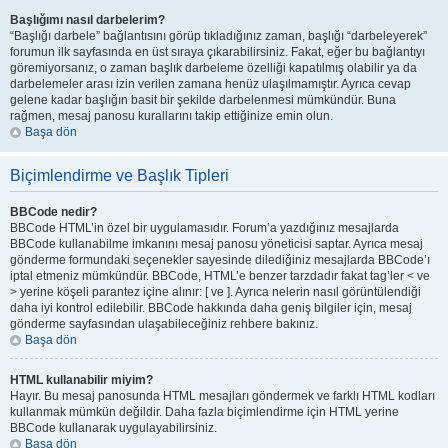
Başlığımı nasıl darbelerim?
“Başlığı darbele” bağlantısını görüp tıkladığınız zaman, başlığı “darbeleyerek”
forumun ilk sayfasında en üst sıraya çıkarabilirsiniz. Fakat, eğer bu bağlantıyı
göremiyorsanız, o zaman başlık darbeleme özelliği kapatılmış olabilir ya da
darbelemeler arası izin verilen zamana henüz ulaşılmamıştır. Ayrıca cevap
gelene kadar başlığın basit bir şekilde darbelenmesi mümkündür. Buna
rağmen, mesaj panosu kurallarını takip ettiğinize emin olun.
Başa dön
Biçimlendirme ve Başlık Tipleri
BBCode nedir?
BBCode HTML’in özel bir uygulamasıdır. Forum’a yazdığınız mesajlarda
BBCode kullanabilme imkanını mesaj panosu yöneticisi saptar. Ayrıca mesaj
gönderme formundaki seçenekler sayesinde dilediğiniz mesajlarda BBCode’ı
iptal etmeniz mümkündür. BBCode, HTML’e benzer tarzdadır fakat tag’ler < ve
> yerine köşeli parantez içine alınır: [ ve ]. Ayrıca nelerin nasıl görüntülendiği
daha iyi kontrol edilebilir. BBCode hakkında daha geniş bilgiler için, mesaj
gönderme sayfasından ulaşabileceğiniz rehbere bakınız.
Başa dön
HTML kullanabilir miyim?
Hayır. Bu mesaj panosunda HTML mesajları göndermek ve farklı HTML kodları
kullanmak mümkün değildir. Daha fazla biçimlendirme için HTML yerine
BBCode kullanarak uygulayabilirsiniz.
Başa dön