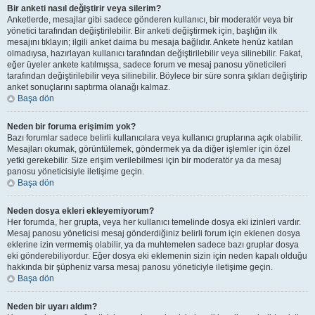
Bir anketi nasıl değiştirir veya silerim?
Anketlerde, mesajlar gibi sadece gönderen kullanıcı, bir moderatör veya bir
yönetici tarafından değiştirilebilir. Bir anketi değiştirmek için, başlığın ilk
mesajını tıklayın; ilgili anket daima bu mesaja bağlıdır. Ankete henüz katılan
olmadıysa, hazırlayan kullanıcı tarafından değiştirilebilir veya silinebilir. Fakat,
eğer üyeler ankete katılmışsa, sadece forum ve mesaj panosu yöneticileri
tarafından değiştirilebilir veya silinebilir. Böylece bir süre sonra şıkları değiştirip
anket sonuçlarını saptırma olanağı kalmaz.
Başa dön
Neden bir foruma erişimim yok?
Bazı forumlar sadece belirli kullanıcılara veya kullanıcı gruplarına açık olabilir.
Mesajları okumak, görüntülemek, göndermek ya da diğer işlemler için özel
yetki gerekebilir. Size erişim verilebilmesi için bir moderatör ya da mesaj
panosu yöneticisiyle iletişime geçin.
Başa dön
Neden dosya ekleri ekleyemiyorum?
Her forumda, her grupta, veya her kullanıcı temelinde dosya eki izinleri vardır.
Mesaj panosu yöneticisi mesaj gönderdiğiniz belirli forum için eklenen dosya
eklerine izin vermemiş olabilir, ya da muhtemelen sadece bazı gruplar dosya
eki gönderebiliyordur. Eğer dosya eki eklemenin sizin için neden kapalı olduğu
hakkında bir şüpheniz varsa mesaj panosu yöneticiyle iletişime geçin.
Başa dön
Neden bir uyarı aldım?