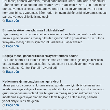
Her mesaj panosu yöneticisi, mesaj panoları için kendi kurallarını belirlemiştir.
Eğer bir kural ihlalinde bulunduysanız, uyarı alabilirsiniz. Not: Bu durum, mesaj
panosu yöneticisi’nin kararındadır ve phpBB Limited verilen bu uyarı ile ilgili
herhangi bir şey yapamaz. Eğer neden bir uyarı aldığınızı bilmiyorsanız, mesaj
panosu yöneticisi ile iletişime geçin.
Başa dön
Bir moderatöre mesajları nasıl bildirebilirim?
Eğer mesaj panosu yöneticisi buna izin veriyorsa, bildiri yapmak istediğiniz
mesaja gidin ve orada mesaj bildirileri için bir buton göreceksiniz. Bu butona
tıklayarak mesaj bildirisi için zorunlu adımlara ulaşacaksınız.
Başa dön
Başlığa mesaj gönderilirkenki “Kaydet” butonu nedir?
Bu buton sonraki bir tarihte tamamlamak ve göndermek için başlığınızı taslak
olarak kaydetmeye olanak sağlar. Kaydedilen bir taslağı yeniden yüklemek
için, Kullanıcı Kontrol Panelini ziyaret edin.
Başa dön
Neden mesajımın onaylanması gerekiyor?
Mesaj panosu yöneticisi, foruma mesaj göndermek için ilk önce mesajların
incelenmesi gerektiğine karar vermiş olabilir. Ayrıca yönetici, sizi bir kullanıcı
grubuna yerleştirmiş olabilir ve bu grubun mesajları gönderilmeden önce
incelenmesi gerekiyor olabilir. Daha fazla bilgi için lütfen mesaj panosu
yöneticisiyle iletişime geçin.
Başa dön