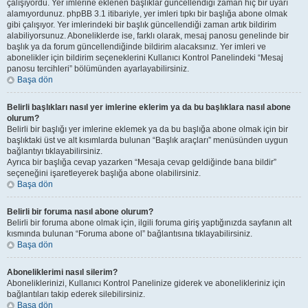
çalışıyordu. Yer imlerine eklenen başlıklar güncellendiği zaman hiç bir uyarı
alamıyordunuz. phpBB 3.1 itibariyle, yer imleri tıpkı bir başlığa abone olmak
gibi çalışıyor. Yer imlerindeki bir başlık güncellendiği zaman artık bildirim
alabiliyorsunuz. Aboneliklerde ise, farklı olarak, mesaj panosu genelinde bir
başlık ya da forum güncellendiğinde bildirim alacaksınız. Yer imleri ve
abonelikler için bildirim seçeneklerini Kullanıcı Kontrol Panelindeki “Mesaj
panosu tercihleri” bölümünden ayarlayabilirsiniz.
Başa dön
Belirli başlıkları nasıl yer imlerine eklerim ya da bu başlıklara nasıl abone
olurum?
Belirli bir başlığı yer imlerine eklemek ya da bu başlığa abone olmak için bir
başlıktaki üst ve alt kısımlarda bulunan “Başlık araçları” menüsünden uygun
bağlantıyı tıklayabilirsiniz.
Ayrıca bir başlığa cevap yazarken “Mesaja cevap geldiğinde bana bildir”
seçeneğini işaretleyerek başlığa abone olabilirsiniz.
Başa dön
Belirli bir foruma nasıl abone olurum?
Belirli bir foruma abone olmak için, ilgili foruma giriş yaptığınızda sayfanın alt
kısmında bulunan “Foruma abone ol” bağlantısına tıklayabilirsiniz.
Başa dön
Aboneliklerimi nasıl silerim?
Aboneliklerinizi, Kullanıcı Kontrol Panelinize giderek ve abonelikleriniz için
bağlantıları takip ederek silebilirsiniz.
Başa dön