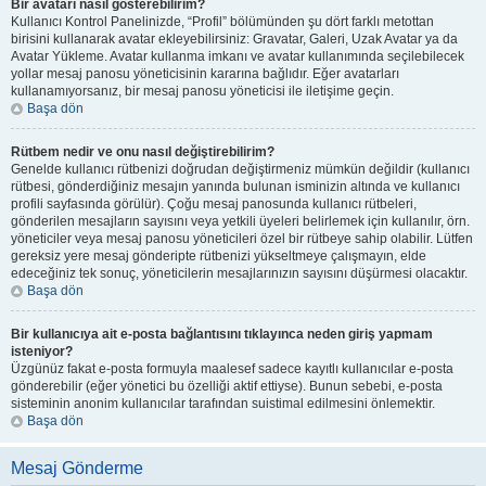
Bir avatarı nasıl gösterebilirim?
Kullanıcı Kontrol Panelinizde, “Profil” bölümünden şu dört farklı metottan
birisini kullanarak avatar ekleyebilirsiniz: Gravatar, Galeri, Uzak Avatar ya da
Avatar Yükleme. Avatar kullanma imkanı ve avatar kullanımında seçilebilecek
yollar mesaj panosu yöneticisinin kararına bağlıdır. Eğer avatarları
kullanamıyorsanız, bir mesaj panosu yöneticisi ile iletişime geçin.
Başa dön
Rütbem nedir ve onu nasıl değiştirebilirim?
Genelde kullanıcı rütbenizi doğrudan değiştirmeniz mümkün değildir (kullanıcı
rütbesi, gönderdiğiniz mesajın yanında bulunan isminizin altında ve kullanıcı
profili sayfasında görülür). Çoğu mesaj panosunda kullanıcı rütbeleri,
gönderilen mesajların sayısını veya yetkili üyeleri belirlemek için kullanılır, örn.
yöneticiler veya mesaj panosu yöneticileri özel bir rütbeye sahip olabilir. Lütfen
gereksiz yere mesaj gönderipte rütbenizi yükseltmeye çalışmayın, elde
edeceğiniz tek sonuç, yöneticilerin mesajlarınızın sayısını düşürmesi olacaktır.
Başa dön
Bir kullanıcıya ait e-posta bağlantısını tıklayınca neden giriş yapmam
isteniyor?
Üzgünüz fakat e-posta formuyla maalesef sadece kayıtlı kullanıcılar e-posta
gönderebilir (eğer yönetici bu özelliği aktif ettiyse). Bunun sebebi, e-posta
sisteminin anonim kullanıcılar tarafından suistimal edilmesini önlemektir.
Başa dön
Mesaj Gönderme