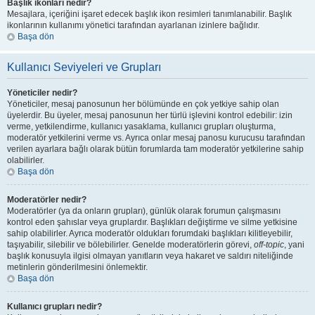
Başlık ikonları nedir?
Mesajlara, içeriğini işaret edecek başlık ikon resimleri tanımlanabilir. Başlık
ikonlarının kullanımı yönetici tarafından ayarlanan izinlere bağlıdır.
Başa dön
Kullanıcı Seviyeleri ve Grupları
Yöneticiler nedir?
Yöneticiler, mesaj panosunun her bölümünde en çok yetkiye sahip olan
üyelerdir. Bu üyeler, mesaj panosunun her türlü işlevini kontrol edebilir: izin
verme, yetkilendirme, kullanıcı yasaklama, kullanıcı grupları oluşturma,
moderatör yetkilerini verme vs. Ayrıca onlar mesaj panosu kurucusu tarafından
verilen ayarlara bağlı olarak bütün forumlarda tam moderatör yetkilerine sahip
olabilirler.
Başa dön
Moderatörler nedir?
Moderatörler (ya da onların grupları), günlük olarak forumun çalışmasını
kontrol eden şahıslar veya gruplardır. Başlıkları değiştirme ve silme yetkisine
sahip olabilirler. Ayrıca moderatör oldukları forumdaki başlıkları kilitleyebilir,
taşıyabilir, silebilir ve bölebilirler. Genelde moderatörlerin görevi,
off-topic
, yani
başlık konusuyla ilgisi olmayan yanıtların veya hakaret ve saldırı niteliğinde
metinlerin gönderilmesini önlemektir.
Başa dön
Kullanıcı grupları nedir?