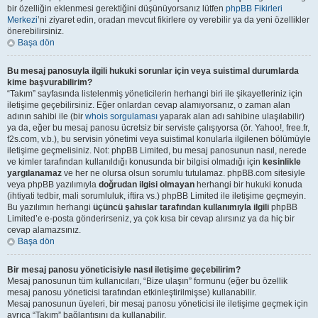
bir özelliğin eklenmesi gerektiğini düşünüyorsanız lütfen
phpBB Fikirleri
Merkezi
’ni ziyaret edin, oradan mevcut fikirlere oy verebilir ya da yeni özellikler
önerebilirsiniz.
Başa dön
Bu mesaj panosuyla ilgili hukuki sorunlar için veya suistimal durumlarda
kime başvurabilirim?
“Takım” sayfasında listelenmiş yöneticilerin herhangi biri ile şikayetleriniz için
iletişime geçebilirsiniz. Eğer onlardan cevap alamıyorsanız, o zaman alan
adının sahibi ile (bir
whois sorgulaması
yaparak alan adı sahibine ulaşılabilir)
ya da, eğer bu mesaj panosu ücretsiz bir serviste çalışıyorsa (ör. Yahoo!, free.fr,
f2s.com, v.b.), bu servisin yönetimi veya suistimal konularla ilgilenen bölümüyle
iletişime geçmelisiniz. Not: phpBB Limited, bu mesaj panosunun nasıl, nerede
ve kimler tarafından kullanıldığı konusunda bir bilgisi olmadığı için
kesinlikle
yargılanamaz
ve her ne olursa olsun sorumlu tutulamaz. phpBB.com sitesiyle
veya phpBB yazılımıyla
doğrudan ilgisi olmayan
herhangi bir hukuki konuda
(ihtiyati tedbir, mali sorumluluk, iftira vs.) phpBB Limited ile iletişime geçmeyin.
Bu yazılımın herhangi
üçüncü şahıslar tarafından kullanımıyla ilgili
phpBB
Limited’e e-posta gönderirseniz, ya çok kısa bir cevap alırsınız ya da hiç bir
cevap alamazsınız.
Başa dön
Bir mesaj panosu yöneticisiyle nasıl iletişime geçebilirim?
Mesaj panosunun tüm kullanıcıları, “Bize ulaşın” formunu (eğer bu özellik
mesaj panosu yöneticisi tarafından etkinleştirilmişse) kullanabilir.
Mesaj panosunun üyeleri, bir mesaj panosu yöneticisi ile iletişime geçmek için
ayrıca “Takım” bağlantısını da kullanabilir.