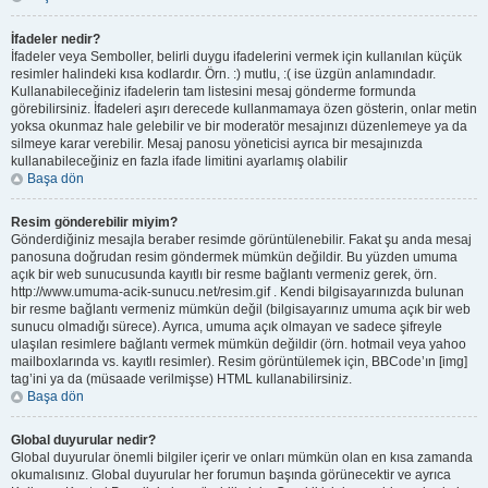
İfadeler nedir?
İfadeler veya Semboller, belirli duygu ifadelerini vermek için kullanılan küçük
resimler halindeki kısa kodlardır. Örn. :) mutlu, :( ise üzgün anlamındadır.
Kullanabileceğiniz ifadelerin tam listesini mesaj gönderme formunda
görebilirsiniz. İfadeleri aşırı derecede kullanmamaya özen gösterin, onlar metin
yoksa okunmaz hale gelebilir ve bir moderatör mesajınızı düzenlemeye ya da
silmeye karar verebilir. Mesaj panosu yöneticisi ayrıca bir mesajınızda
kullanabileceğiniz en fazla ifade limitini ayarlamış olabilir
Başa dön
Resim gönderebilir miyim?
Gönderdiğiniz mesajla beraber resimde görüntülenebilir. Fakat şu anda mesaj
panosuna doğrudan resim göndermek mümkün değildir. Bu yüzden umuma
açık bir web sunucusunda kayıtlı bir resme bağlantı vermeniz gerek, örn.
http://www.umuma-acik-sunucu.net/resim.gif . Kendi bilgisayarınızda bulunan
bir resme bağlantı vermeniz mümkün değil (bilgisayarınız umuma açık bir web
sunucu olmadığı sürece). Ayrıca, umuma açık olmayan ve sadece şifreyle
ulaşılan resimlere bağlantı vermek mümkün değildir (örn. hotmail veya yahoo
mailboxlarında vs. kayıtlı resimler). Resim görüntülemek için, BBCode’ın [img]
tag’ini ya da (müsaade verilmişse) HTML kullanabilirsiniz.
Başa dön
Global duyurular nedir?
Global duyurular önemli bilgiler içerir ve onları mümkün olan en kısa zamanda
okumalısınız. Global duyurular her forumun başında görünecektir ve ayrıca