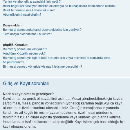
Yer imi ve abonelik arasındaki fark nedir?
Belirli başlıkları nasıl yer imlerine eklerim ya da bu başlıklara nasıl abone olurum?
Belirli bir foruma nasıl abone olurum?
Aboneliklerimi nasıl silerim?
Dosya ekleri
Bu mesaj panosunda hangi dosya eklerine izin veriliyor?
Tüm dosya eklerimi nasıl bulurum?
phpBB Konuları
Bu mesaj panosunu kim yazdı?
Aradığım X özellik neden yok?
Bu mesaj panosuyla ilgili hukuki sorunlar için veya suistimal durumlarda kime
başvurabilirim?
Bir mesaj panosu yöneticisiyle nasıl iletişime geçebilirim?
Giriş ve Kayıt sorunları
Neden kayıt olmam gerekiyor?
Kayıt olmanıza gerek olmayabilirdi aslında. Mesaj gönderebilmek için kaydın
şart olması, mesaj panosu yöneticisinin (yönetici) kararına bağlı. Ayrıca kayıt
olunca bazı özel imkanlara ulaşabilirsiniz. Örneğin mesajlarınızın yanında
kendinize ait küçük bir resim (avatar) gösterme, özel mesaj gönderme,
tanıdığınız kullanıcılara e-posta gönderme veya kullanıcı gruplarına katılma
imkanlarına misafir kullanıcılar sahip değildir. Kayıt işlemi çok basit olduğu için
kayıt olmanız önerilir.