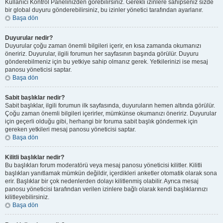
Kullanıcı Kontrol Panelinizden görebilirsiniz. Gerekli izinlere sahipseniz sizde
bir global duyuru gönderebilirsiniz, bu izinler yönetici tarafından ayarlanır.
Başa dön
Duyurular nedir?
Duyurular çoğu zaman önemli bilgileri içerir, en kısa zamanda okumanızı
öneririz. Duyurular, ilgili forumun her sayfasının başında görülür. Duyuru
gönderebilmeniz için bu yetkiye sahip olmanız gerek. Yetkilerinizi ise mesaj
panosu yöneticisi saptar.
Başa dön
Sabit başlıklar nedir?
Sabit başlıklar, ilgili forumun ilk sayfasında, duyuruların hemen altında görülür.
Çoğu zaman önemli bilgileri içerirler, mümkünse okumanızı öneririz. Duyurular
için geçerli olduğu gibi, herhangi bir foruma sabit başlık göndermek için
gereken yetkileri mesaj panosu yöneticisi saptar.
Başa dön
Kilitli başlıklar nedir?
Bu başlıkları forum moderatörü veya mesaj panosu yöneticisi kilitler. Kilitli
başlıkları yanıtlamak mümkün değildir, içerdikleri anketler otomatik olarak sona
erir. Başlıklar bir çok nedenlerden dolayı kilitlenmiş olabilir. Ayrıca mesaj
panosu yöneticisi tarafından verilen izinlere bağlı olarak kendi başlıklarınızı
kilitleyebilirsiniz.
Başa dön