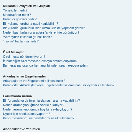
Kullanıcı Seviyeleri ve Grupları
Yöneticiler nedir?
Moderatörler nedir?
Kullanıcı grupları nedir?
Bir kullanıcı grubuna nasıl katılabilirim?
Bir kullanıcı grubunun lideri olmak için ne yapmam gerek?
Neden bazı kullanıcı grupları farklı renkte görünüyor?
“Varsayılan kullanıcı grubu” nedir?
“Takım” bağlantısı nedir?
Özel Mesajlar
Özel mesaj gönderemiyorum!
İstemediğim özel mesajları almaya devam ediyorum!
Bu mesaj panosunda herhangi birinden spam e-posta aldım!
Arkadaşlar ve Engellenenler
Arkadaşlarım ve Engellenenler listesi nedir?
Kullanıcıları Arkadaşlar veya Engellenenler listeme nasıl ekleyebilir / silebilirim?
Forumlarda Arama
Bir forumda ya da forumlarda nasıl arama yapabilirim?
Neden arama yaptığımda sonuç çıkmıyor?
Neden arama yaptığımda boş bir sayfa çıkıyor!?
Üyeler için nasıl arama yaparım?
Kendi mesajlarımı ve başlıklarımı nasıl bulabilirim?
Abonelikler ve Yer imleri