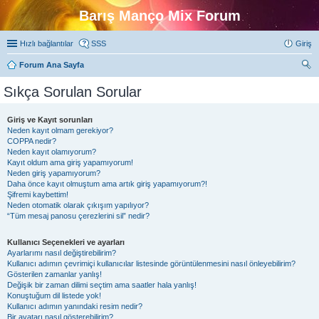
Barış Manço Mix Forum
Hızlı bağlantılar
SSS
Giriş
Forum Ana Sayfa
ra
Sıkça Sorulan Sorular
Giriş ve Kayıt sorunları
Neden kayıt olmam gerekiyor?
COPPA nedir?
Neden kayıt olamıyorum?
Kayıt oldum ama giriş yapamıyorum!
Neden giriş yapamıyorum?
Daha önce kayıt olmuştum ama artık giriş yapamıyorum?!
Şifremi kaybettim!
Neden otomatik olarak çıkışım yapılıyor?
“Tüm mesaj panosu çerezlerini sil” nedir?
Kullanıcı Seçenekleri ve ayarları
Ayarlarımı nasıl değiştirebilirim?
Kullanıcı adımın çevrimiçi kullanıcılar listesinde görüntülenmesini nasıl önleyebilirim?
Gösterilen zamanlar yanlış!
Değişik bir zaman dilimi seçtim ama saatler hala yanlış!
Konuştuğum dil listede yok!
Kullanıcı adımın yanındaki resim nedir?
Bir avatarı nasıl gösterebilirim?