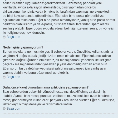
edilen işlemleri uygulamanız gerekmektedir. Bazı mesaj panoları yeni
kayıtlarda ayrıca aktivasyon istemektedir, giriş yapmadan önce bu
aktivasyonun kendiniz ya da bir yönetici tarafından yapılması gerekmektedir;
bu bilgi kayıt sırasında gösterilmiştir. Eğer size bir e-posta gönderildiyse,
açıklamaları takip edin. Eğer bir e-posta almadıysanız, yanlış bir e-posta adresi
belirtmiş olabilirsiniz ya da e-posta, bir spam filtresi tarafından spam olarak
seçilmiş olabilir. Eğer doğru e-posta adresi belirttiğinize eminseniz, bir yönetici
ile iletişime geçmeyi deneyin.
Başa dön
Neden giriş yapamıyorum?
Bunun meydana gelmesinde çeşitli sebepler vardır. Öncelikle, kullanıcı adınız
ve şifrenizi doğru olarak girdiğinizden emin olmalısınız. Eğer kullanıcı adı ve
şifrenizin doğruluğundan eminseniz, bir mesaj panosu yöneticisi ile iletişime
geçerek mesaj panosundan yasaklanıp yasaklanmadığınızdan emin olun.
Eğer sorun bu da değilse web sitesi sahibi mesaj panosu için yanlış ayar
yapmış olabilir ve bunu düzeltmesi gerekebilir.
Başa dön
Daha önce kayıt olmuştum ama artık giriş yapamıyorum?!
Bazı sebeplerden dolayı bir yönetici hesabınızı deaktif etmiş ya da silmiş
olabilir. Ayrıca, bazı mesaj panoları veritabanını azaltmak için uzun bir süredir
mesaj göndermeyen kullanıcıları periyodik aralıklarla silerler. Eğer bu olmuşsa,
tekrar kayıt olmayı deneyin ve tartışmalara katılın.
Başa dön