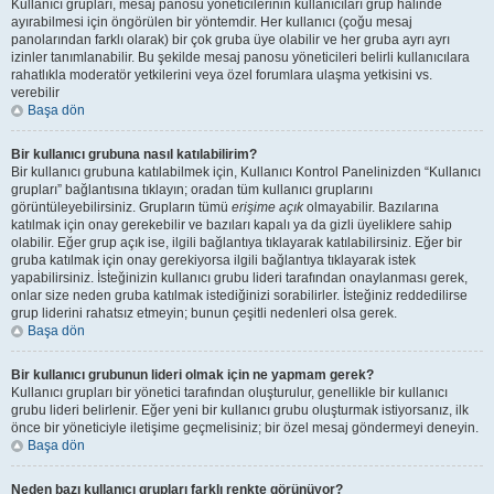
Kullanıcı grupları, mesaj panosu yöneticilerinin kullanıcıları grup halinde
ayırabilmesi için öngörülen bir yöntemdir. Her kullanıcı (çoğu mesaj
panolarından farklı olarak) bir çok gruba üye olabilir ve her gruba ayrı ayrı
izinler tanımlanabilir. Bu şekilde mesaj panosu yöneticileri belirli kullanıcılara
rahatlıkla moderatör yetkilerini veya özel forumlara ulaşma yetkisini vs.
verebilir
Başa dön
Bir kullanıcı grubuna nasıl katılabilirim?
Bir kullanıcı grubuna katılabilmek için, Kullanıcı Kontrol Panelinizden “Kullanıcı
grupları” bağlantısına tıklayın; oradan tüm kullanıcı gruplarını
görüntüleyebilirsiniz. Grupların tümü
erişime açık
olmayabilir. Bazılarına
katılmak için onay gerekebilir ve bazıları kapalı ya da gizli üyeliklere sahip
olabilir. Eğer grup açık ise, ilgili bağlantıya tıklayarak katılabilirsiniz. Eğer bir
gruba katılmak için onay gerekiyorsa ilgili bağlantıya tıklayarak istek
yapabilirsiniz. İsteğinizin kullanıcı grubu lideri tarafından onaylanması gerek,
onlar size neden gruba katılmak istediğinizi sorabilirler. İsteğiniz reddedilirse
grup liderini rahatsız etmeyin; bunun çeşitli nedenleri olsa gerek.
Başa dön
Bir kullanıcı grubunun lideri olmak için ne yapmam gerek?
Kullanıcı grupları bir yönetici tarafından oluşturulur, genellikle bir kullanıcı
grubu lideri belirlenir. Eğer yeni bir kullanıcı grubu oluşturmak istiyorsanız, ilk
önce bir yöneticiyle iletişime geçmelisiniz; bir özel mesaj göndermeyi deneyin.
Başa dön
Neden bazı kullanıcı grupları farklı renkte görünüyor?