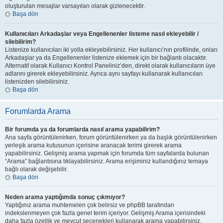
oluşturulan mesajlar varsayılan olarak gizlenecektir.
Başa dön
Kullanıcıları Arkadaşlar veya Engellenenler listeme nasıl ekleyebilir /
silebilirim?
Listenize kullanıcıları iki yolla ekleyebilirsiniz. Her kullanıcı’nın profilinde, onları
Arkadaşlar ya da Engellenenler listenize eklemek için bir bağlantı olacaktır.
Alternatif olarak Kullanıcı Kontrol Paneliniz’den, direkt olarak kullanıcıların üye
adlarını girerek ekleyebilirsiniz. Ayrıca aynı sayfayı kullanarak kullanıcıları
listenizden silebilirsiniz.
Başa dön
Forumlarda Arama
Bir forumda ya da forumlarda nasıl arama yapabilirim?
Ana sayfa görüntülenirken, forum görüntülenirken ya da başlık görüntülenirken
yerleşik arama kutusunun içerisine aranacak terimi girerek arama
yapabilirsiniz. Gelişmiş arama yapmak için forumda tüm sayfalarda bulunan
“Arama” bağlantısına tıklayabilirsiniz. Arama erişiminiz kullandığınız temaya
bağlı olarak değişebilir.
Başa dön
Neden arama yaptığımda sonuç çıkmıyor?
Yaptığınız arama muhtemelen çok belirsiz ve phpBB tarafından
indekslenmeyen çok fazla genel terim içeriyor. Gelişmiş Arama içerisindeki
daha fazla özellik ve mevcut seçenekleri kullanarak arama yapabilirsiniz.