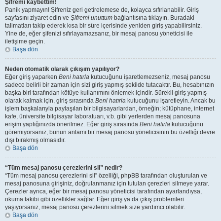
Şifremi kaybettim!
Panik yapmayın! Şifreniz geri getirelemese de, kolayca sıfırlanabilir. Giriş
sayfasını ziyaret edin ve
Şifremi unuttum
bağlantısına tıklayın. Buradaki
talimatları takip ederek kısa bir süre içerisinde yeniden giriş yapabilirsiniz.
Yine de, eğer şifenizi sıfırlayamazsanız, bir mesaj panosu yöneticisi ile
iletişime geçin.
Başa dön
Neden otomatik olarak çıkışım yapılıyor?
Eğer giriş yaparken
Beni hatırla
kutucuğunu işaretlemezseniz, mesaj panosu
sadece belirli bir zaman için sizi giriş yapmış şekilde tutacaktır. Bu, hesabınızın
başka biri tarafından kötüye kullanımını önlemek içindir. Sürekli giriş yapmış
olarak kalmak için, giriş sırasında
Beni hatırla
kutucuğunu işaretleyin. Ancak bu
işlem başkalarıyla paylaşılan bir bilgisayarlardan, örneğin; kütüphane, internet
kafe, üniversite bilgisayar laboratuarı, v.b. gibi yerlerden mesaj panosuna
erişim yaptığınızda önerilmez. Eğer giriş sırasında
Beni hatırla
kutucuğunu
göremiyorsanız, bunun anlamı bir mesaj panosu yöneticisinin bu özelliği devre
dışı bırakmış olmasıdır.
Başa dön
“Tüm mesaj panosu çerezlerini sil” nedir?
“Tüm mesaj panosu çerezlerini sil” özelliği, phpBB tarafından oluşturulan ve
mesaj panosuna girişiniz, doğrulanmanız için tutulan çerezleri silmeye yarar.
Çerezler ayrıca, eğer bir mesaj panosu yöneticisi tarafından ayarlandıysa,
okuma takibi gibi özellikler sağlar. Eğer giriş ya da çıkış problemleri
yaşıyorsanız, mesaj panosu çerezlerini silmek size yardımcı olabilir.
Başa dön