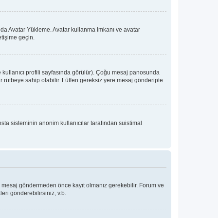
 ya da Avatar Yükleme. Avatar kullanma imkanı ve avatar
etişime geçin.
e kullanıcı profili sayfasında görülür). Çoğu mesaj panosunda
 bir rütbeye sahip olabilir. Lütfen gereksiz yere mesaj gönderipte
osta sisteminin anonim kullanıcılar tarafından suistimal
Bir mesaj göndermeden önce kayıt olmanız gerekebilir. Forum ve
eri gönderebilirsiniz, v.b.