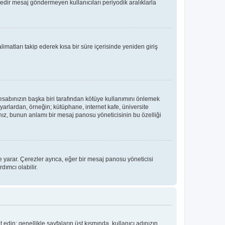
üredir mesaj göndermeyen kullanıcıları periyodik aralıklarla
limatları takip ederek kısa bir süre içerisinde yeniden giriş
hesabınızın başka biri tarafından kötüye kullanımını önlemek
yarlardan, örneğin; kütüphane, internet kafe, üniversite
, bunun anlamı bir mesaj panosu yöneticisinin bu özelliği
 yarar. Çerezler ayrıca, eğer bir mesaj panosu yöneticisi
dımcı olabilir.
t edin; genellikle sayfaların üst kısmında, kullanıcı adınızın