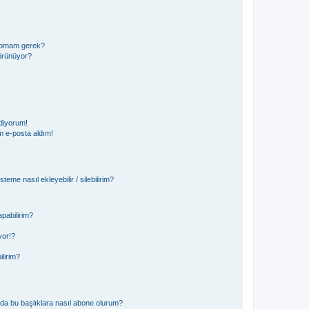
 yapmam gerek?
görünüyor?
diyorum!
 e-posta aldım!
teme nasıl ekleyebilir / silebilirim?
pabilirim?
yor!?
ilirim?
ya da bu başlıklara nasıl abone olurum?