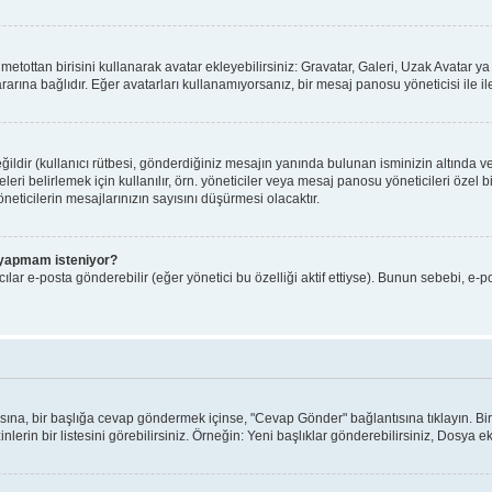
ı metottan birisini kullanarak avatar ekleyebilirsiniz: Gravatar, Galeri, Uzak Avatar
arına bağlıdır. Eğer avatarları kullanamıyorsanız, bir mesaj panosu yöneticisi ile il
ldir (kullanıcı rütbesi, gönderdiğiniz mesajın yanında bulunan isminizin altında v
yeleri belirlemek için kullanılır, örn. yöneticiler veya mesaj panosu yöneticileri özel
eticilerin mesajlarınızın sayısını düşürmesi olacaktır.
iş yapmam isteniyor?
lar e-posta gönderebilir (eğer yönetici bu özelliği aktif ettiyse). Bunun sebebi, e-p
ntısına, bir başlığa cevap göndermek içinse, "Cevap Gönder" bağlantısına tıklayın. 
nlerin bir listesini görebilirsiniz. Örneğin: Yeni başlıklar gönderebilirsiniz, Dosya ekl