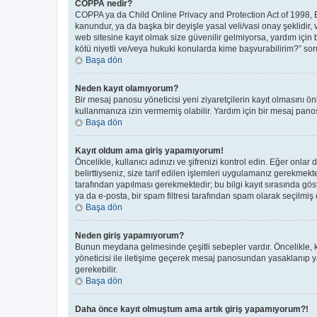
COPPA nedir?
COPPA ya da Child Online Privacy and Protection Act of 1998, Bir
kanundur, ya da başka bir deyişle yasal veli/vasi onay şeklidir, 
web sitesine kayıt olmak size güvenilir gelmiyorsa, yardım için
kötü niyetli ve/veya hukuki konularda kime başvurabilirim?” soru
Başa dön
Neden kayıt olamıyorum?
Bir mesaj panosu yöneticisi yeni ziyaretçilerin kayıt olmasını ön
kullanmanıza izin vermemiş olabilir. Yardım için bir mesaj panos
Başa dön
Kayıt oldum ama giriş yapamıyorum!
Öncelikle, kullanıcı adınızı ve şifrenizi kontrol edin. Eğer on
belirttiyseniz, size tarif edilen işlemleri uygulamanız gerekmek
tarafından yapılması gerekmektedir; bu bilgi kayıt sırasında göste
ya da e-posta, bir spam filtresi tarafından spam olarak seçilmiş o
Başa dön
Neden giriş yapamıyorum?
Bunun meydana gelmesinde çeşitli sebepler vardır. Öncelikle, ku
yöneticisi ile iletişime geçerek mesaj panosundan yasaklanıp 
gerekebilir.
Başa dön
Daha önce kayıt olmuştum ama artık giriş yapamıyorum?!