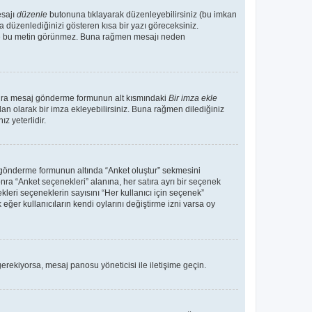
esajı
düzenle
butonuna tıklayarak düzenleyebilirsiniz (bu imkan
 düzenlediğinizi gösteren kısa bir yazı göreceksiniz.
 de bu metin görünmez. Buna rağmen mesajı neden
sonra mesaj gönderme formunun alt kısmındaki
Bir imza ekle
an olarak bir imza ekleyebilirsiniz. Buna rağmen dilediğiniz
 yeterlidir.
aj gönderme formunun altında “Anket oluştur” sekmesini
nra “Anket seçenekleri” alanına, her satıra ayrı bir seçenek
kleri seçeneklerin sayısını “Her kullanıcı için seçenek”
 eğer kullanıcıların kendi oylarını değiştirme izni varsa oy
erekiyorsa, mesaj panosu yöneticisi ile iletişime geçin.