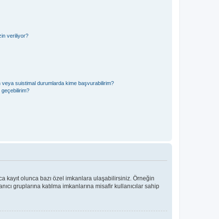
n veriliyor?
in veya suistimal durumlarda kime başvurabilirim?
e geçebilirim?
ca kayıt olunca bazı özel imkanlara ulaşabilirsiniz. Örneğin
ıcı gruplarına katılma imkanlarına misafir kullanıcılar sahip