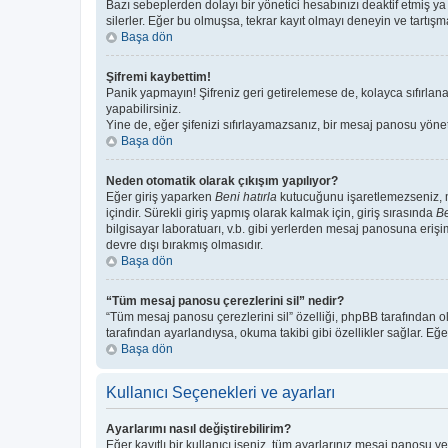
Bazı sebeplerden dolayı bir yönetici hesabınızı deaktif etmiş ya 
silerler. Eğer bu olmuşsa, tekrar kayıt olmayı deneyin ve tartışma
Başa dön
Şifremi kaybettim!
Panik yapmayın! Şifreniz geri getirelemese de, kolayca sıfırlanab
yapabilirsiniz.
Yine de, eğer şifenizi sıfırlayamazsanız, bir mesaj panosu yönetic
Başa dön
Neden otomatik olarak çıkışım yapılıyor?
Eğer giriş yaparken
Beni hatırla
kutucuğunu işaretlemezseniz, me
içindir. Sürekli giriş yapmış olarak kalmak için, giriş sırasında
Be
bilgisayar laboratuarı, v.b. gibi yerlerden mesaj panosuna erişi
devre dışı bırakmış olmasıdır.
Başa dön
“Tüm mesaj panosu çerezlerini sil” nedir?
“Tüm mesaj panosu çerezlerini sil” özelliği, phpBB tarafından o
tarafından ayarlandıysa, okuma takibi gibi özellikler sağlar. Eğe
Başa dön
Kullanıcı Seçenekleri ve ayarları
Ayarlarımı nasıl değiştirebilirim?
Eğer kayıtlı bir kullanıcı iseniz, tüm ayarlarınız mesaj panosu ve