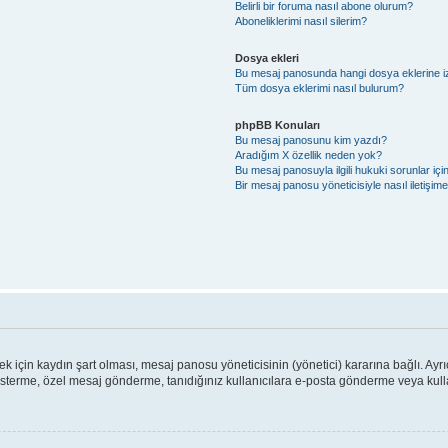
Belirli bir foruma nasıl abone olurum?
Aboneliklerimi nasıl silerim?
Dosya ekleri
Bu mesaj panosunda hangi dosya eklerine izi
Tüm dosya eklerimi nasıl bulurum?
phpBB Konuları
Bu mesaj panosunu kim yazdı?
Aradığım X özellik neden yok?
Bu mesaj panosuyla ilgili hukuki sorunlar iç
Bir mesaj panosu yöneticisiyle nasıl iletişim
için kaydın şart olması, mesaj panosu yöneticisinin (yönetici) kararına bağlı. Ayrı
österme, özel mesaj gönderme, tanıdığınız kullanıcılara e-posta gönderme veya kullan