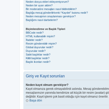
Neden dosya ekleri ekleyemiyorum?
Neden bir uyarı aldım?
Bir moderatöre mesajları nasıl bildirebilirim?
Başlığa mesaj gönderilirkenki “Kaydet” butonu nedir?
Neden mesajımın onaylanması gerekiyor?
Başlığımı nasıl darbelerim?
Biçimlendirme ve Başlık Tipleri
BBCode nedir?
HTML kullanabilir miyim?
İfadeler nedir?
Resim gönderebilir miyim?
Global duyurular nedir?
Duyurular nedir?
Sabit başlıklar nedir?
Kilitli başlıklar nedir?
Başlık ikonları nedir?
Giriş ve Kayıt sorunları
Neden kayıt olmam gerekiyor?
Kayıt olmanıza gerek olmayabilirdi aslında. Mesaj gönderebilmek 
mesajlarınızın yanında kendinize ait küçük bir resim (avatar) g
değildir. Kayıt işlemi çok basit olduğu için kayıt olmanız önerilir.
Başa dön