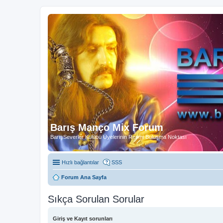
Barış Manço Mix Forum
BarışSeverler Kulübü Üyelerinin Resmi Buluşma Noktası
Hızlı bağlantılar
SSS
Forum Ana Sayfa
Sıkça Sorulan Sorular
Giriş ve Kayıt sorunları