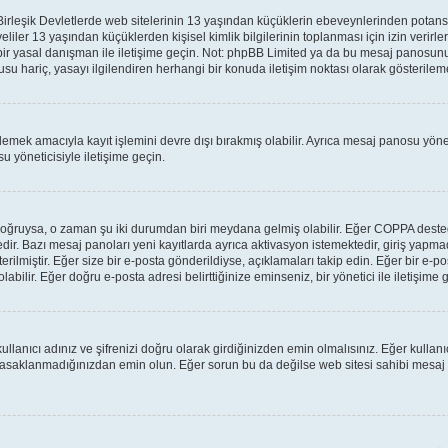
leşik Devletlerde web sitelerinin 13 yaşından küçüklerin ebeveynlerinden potansiyel 
veliler 13 yaşından küçüklerden kişisel kimlik bilgilerinin toplanması için izin verir
 bir yasal danışman ile iletişime geçin. Not: phpBB Limited ya da bu mesaj panosunu
su hariç, yasayı ilgilendiren herhangi bir konuda iletişim noktası olarak gösterilem
lemek amacıyla kayıt işlemini devre dışı bırakmış olabilir. Ayrıca mesaj panosu yönet
u yöneticisiyle iletişime geçin.
lar doğruysa, o zaman şu iki durumdan biri meydana gelmiş olabilir. Eğer COPPA des
tedir. Bazı mesaj panoları yeni kayıtlarda ayrıca aktivasyon istemektedir, giriş yap
rilmiştir. Eğer size bir e-posta gönderildiyse, açıklamaları takip edin. Eğer bir e-pos
labilir. Eğer doğru e-posta adresi belirttiğinize eminseniz, bir yönetici ile iletişim
llanıcı adınız ve şifrenizi doğru olarak girdiğinizden emin olmalısınız. Eğer kulla
yasaklanmadığınızdan emin olun. Eğer sorun bu da değilse web sitesi sahibi mesaj 