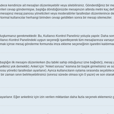
ce kendinize ait mesajları düzenleyebilir veya silebilirsiniz. Gönderdiğiniz bir m
birileri cevap göndermişse, başlığa döndüğünüzde mesajınızın altında metni kaç defa
a mesajınız mesaj panosu yöneticileri veya moderatörler tarafından düzenlenince
: Normal kullanıcılar herhangi birinden cevap geldikten sonra bir mesajı silemezler.
oluşturmanız gerekmektedir. Bu, Kullanıcı Kontrol Paneliniz yoluyla yapılır. Daha 
ullanıcı Kontrol Panelindeki uygun seçeneği işaretleyerek tüm mesajlarınıza varsayıl
apmak içinse mesaj gönderme formunda imza ekleme seçeneğinin işaretini kaldırmanız
r başlığın ilk mesajını düzenlerken (bu tabiki sahip olduğunuz izne bağlıdır)), mes
tkiniz yok demektir). Anket için “Anket sorusu” kısmına bir başlık girmelisiniz ve so
osu yönetici tarafından ayarlanır). Ayrıca kullanıcıların oylama sırasında seçebilece
ir zaman sınırı belirleyebilirsiniz (sınırsız sürede olması için 0 yazın) ve son olarak
 ayarlanır. Eğer anketiniz için izin verilen miktardan daha fazla seçenek eklemeniz g