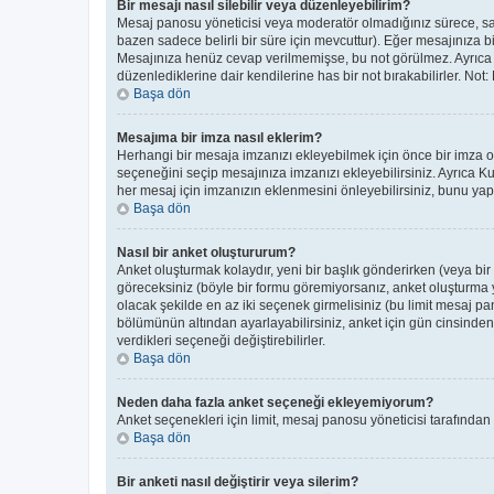
Bir mesajı nasıl silebilir veya düzenleyebilirim?
Mesaj panosu yöneticisi veya moderatör olmadığınız sürece, sade
bazen sadece belirli bir süre için mevcuttur). Eğer mesajınıza 
Mesajınıza henüz cevap verilmemişse, bu not görülmez. Ayrıc
düzenlediklerine dair kendilerine has bir not bırakabilirler. Not
Başa dön
Mesajıma bir imza nasıl eklerim?
Herhangi bir mesaja imzanızı ekleyebilmek için önce bir imza 
seçeneğini seçip mesajınıza imzanızı ekleyebilirsiniz. Ayrıca K
her mesaj için imzanızın eklenmesini önleyebilirsiniz, bunu y
Başa dön
Nasıl bir anket oluştururum?
Anket oluşturmak kolaydır, yeni bir başlık gönderirken (veya bi
göreceksiniz (böyle bir formu göremiyorsanız, anket oluşturma ye
olacak şekilde en az iki seçenek girmelisiniz (bu limit mesaj pan
bölümünün altından ayarlayabilirsiniz, anket için gün cinsinden b
verdikleri seçeneği değiştirebilirler.
Başa dön
Neden daha fazla anket seçeneği ekleyemiyorum?
Anket seçenekleri için limit, mesaj panosu yöneticisi tarafından
Başa dön
Bir anketi nasıl değiştirir veya silerim?