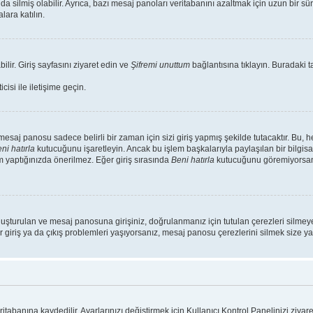
da silmiş olabilir. Ayrıca, bazı mesaj panoları veritabanını azaltmak için uzun bir s
lara katılın.
ilir. Giriş sayfasını ziyaret edin ve
Şifremi unuttum
bağlantısına tıklayın. Buradaki ta
isi ile iletişime geçin.
saj panosu sadece belirli bir zaman için sizi giriş yapmış şekilde tutacaktır. Bu, 
ni hatırla
kutucuğunu işaretleyin. Ancak bu işlem başkalarıyla paylaşılan bir bilgisa
m yaptığınızda önerilmez. Eğer giriş sırasında
Beni hatırla
kutucuğunu göremiyorsanız
luşturulan ve mesaj panosuna girişiniz, doğrulanmanız için tutulan çerezleri silmeye
r giriş ya da çıkış problemleri yaşıyorsanız, mesaj panosu çerezlerini silmek size yar
ritabanına kaydedilir. Ayarlarınızı değiştirmek için Kullanıcı Kontrol Panelinizi ziyare