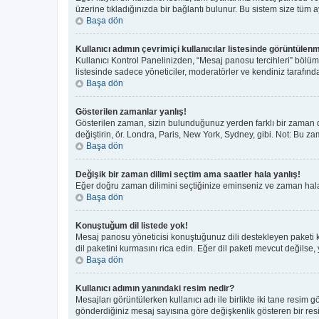
üzerine tıkladığınızda bir bağlantı bulunur. Bu sistem size tüm aya
Başa dön
Kullanıcı adımın çevrimiçi kullanıcılar listesinde görüntülenm
Kullanıcı Kontrol Panelinizden, “Mesaj panosu tercihleri” bölüm
listesinde sadece yöneticiler, moderatörler ve kendiniz tarafında
Başa dön
Gösterilen zamanlar yanlış!
Gösterilen zaman, sizin bulunduğunuz yerden farklı bir zaman di
değiştirin, ör. Londra, Paris, New York, Sydney, gibi. Not: Bu zam
Başa dön
Değişik bir zaman dilimi seçtim ama saatler hala yanlış!
Eğer doğru zaman dilimini seçtiğinize eminseniz ve zaman hala y
Başa dön
Konuştuğum dil listede yok!
Mesaj panosu yöneticisi konuştuğunuz dili destekleyen paketi 
dil paketini kurmasını rica edin. Eğer dil paketi mevcut değilse,
Başa dön
Kullanıcı adımın yanındaki resim nedir?
Mesajları görüntülerken kullanıcı adı ile birlikte iki tane resim
gönderdiğiniz mesaj sayısına göre değişkenlik gösteren bir resim 