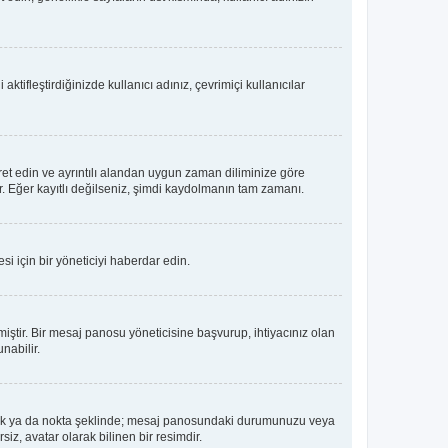
tifleştirdiğinizde kullanıcı adınız, çevrimiçi kullanıcılar
ret edin ve ayrıntılı alandan uygun zaman diliminize göre
lir. Eğer kayıtlı değilseniz, şimdi kaydolmanın tam zamanı.
i için bir yöneticiyi haberdar edin.
tir. Bir mesaj panosu yöneticisine başvurup, ihtiyacınız olan
nabilir.
dız, blok ya da nokta şeklinde; mesaj panosundaki durumunuzu veya
iz, avatar olarak bilinen bir resimdir.