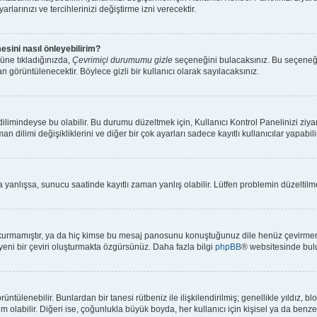
rlarınızı ve tercihlerinizi değiştirme izni verecektir.
esini nasıl önleyebilirim?
üne tıkladığınızda,
Çevrimiçi durumumu gizle
seçeneğini bulacaksınız. Bu seçeneği ak
n görüntülenecektir. Böylece gizli bir kullanıcı olarak sayılacaksınız.
limindeyse bu olabilir. Bu durumu düzeltmek için, Kullanıcı Kontrol Panelinizi ziya
an dilimi değişikliklerini ve diğer bir çok ayarları sadece kayıtlı kullanıcılar yapabi
anlışsa, sunucu saatinde kayıtlı zaman yanlış olabilir. Lütfen problemin düzeltilmes
kurmamıştır, ya da hiç kimse bu mesaj panosunu konuştuğunuz dile henüz çevirmemiş
 yeni bir çeviri oluşturmakta özgürsünüz. Daha fazla bilgi
phpBB
® websitesinde bulu
 görüntülenebilir. Bunlardan bir tanesi rütbeniz ile ilişkilendirilmiş; genellikle yıl
olabilir. Diğeri ise, çoğunlukla büyük boyda, her kullanıcı için kişisel ya da benzers