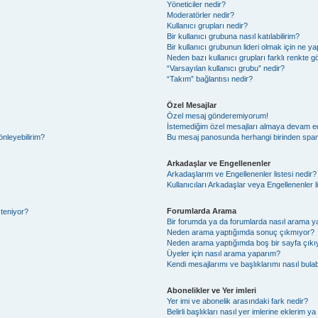
Yöneticiler nedir?
Moderatörler nedir?
Kullanıcı grupları nedir?
Bir kullanıcı grubuna nasıl katılabilirim?
Bir kullanıcı grubunun lideri olmak için ne
Neden bazı kullanıcı grupları farklı renkte 
“Varsayılan kullanıcı grubu” nedir?
“Takım” bağlantısı nedir?
Özel Mesajlar
Özel mesaj gönderemiyorum!
İstemediğim özel mesajları almaya devam e
önleyebilirim?
Bu mesaj panosunda herhangi birinden spam
Arkadaşlar ve Engellenenler
Arkadaşlarım ve Engellenenler listesi nedir?
Kullanıcıları Arkadaşlar veya Engellenenler lis
Forumlarda Arama
steniyor?
Bir forumda ya da forumlarda nasıl arama ya
Neden arama yaptığımda sonuç çıkmıyor?
Neden arama yaptığımda boş bir sayfa çıkı
Üyeler için nasıl arama yaparım?
Kendi mesajlarımı ve başlıklarımı nasıl bulab
Abonelikler ve Yer imleri
Yer imi ve abonelik arasındaki fark nedir?
Belirli başlıkları nasıl yer imlerine eklerim 