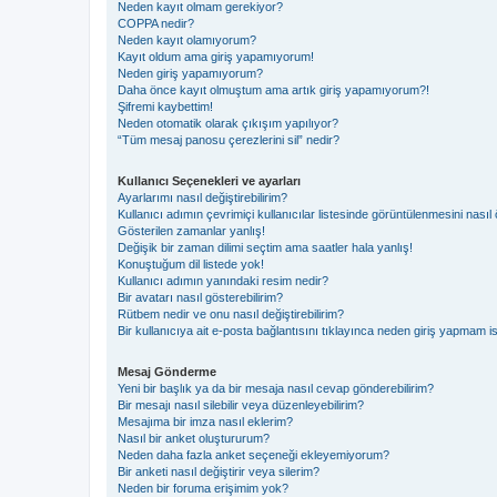
Neden kayıt olmam gerekiyor?
COPPA nedir?
Neden kayıt olamıyorum?
Kayıt oldum ama giriş yapamıyorum!
Neden giriş yapamıyorum?
Daha önce kayıt olmuştum ama artık giriş yapamıyorum?!
Şifremi kaybettim!
Neden otomatik olarak çıkışım yapılıyor?
“Tüm mesaj panosu çerezlerini sil” nedir?
Kullanıcı Seçenekleri ve ayarları
Ayarlarımı nasıl değiştirebilirim?
Kullanıcı adımın çevrimiçi kullanıcılar listesinde görüntülenmesini nasıl 
Gösterilen zamanlar yanlış!
Değişik bir zaman dilimi seçtim ama saatler hala yanlış!
Konuştuğum dil listede yok!
Kullanıcı adımın yanındaki resim nedir?
Bir avatarı nasıl gösterebilirim?
Rütbem nedir ve onu nasıl değiştirebilirim?
Bir kullanıcıya ait e-posta bağlantısını tıklayınca neden giriş yapmam i
Mesaj Gönderme
Yeni bir başlık ya da bir mesaja nasıl cevap gönderebilirim?
Bir mesajı nasıl silebilir veya düzenleyebilirim?
Mesajıma bir imza nasıl eklerim?
Nasıl bir anket oluştururum?
Neden daha fazla anket seçeneği ekleyemiyorum?
Bir anketi nasıl değiştirir veya silerim?
Neden bir foruma erişimim yok?