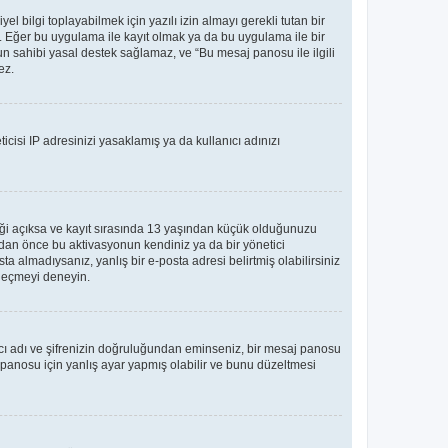
bilgi toplayabilmek için yazılı izin almayı gerekli tutan bir
ler. Eğer bu uygulama ile kayıt olmak ya da bu uygulama ile bir
n sahibi yasal destek sağlamaz, ve “Bu mesaj panosu ile ilgili
ez.
icisi IP adresinizi yasaklamış ya da kullanıcı adınızı
teği açıksa ve kayıt sırasında 13 yaşından küçük olduğunuzu
madan önce bu aktivasyonun kendiniz ya da bir yönetici
ta almadıysanız, yanlış bir e-posta adresi belirtmiş olabilirsiniz
e geçmeyi deneyin.
nıcı adı ve şifrenizin doğruluğundan eminseniz, bir mesaj panosu
panosu için yanlış ayar yapmış olabilir ve bunu düzeltmesi