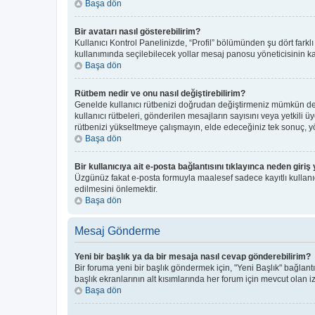
Başa dön
Bir avatarı nasıl gösterebilirim?
Kullanıcı Kontrol Panelinizde, “Profil” bölümünden şu dört farkl
kullanımında seçilebilecek yollar mesaj panosu yöneticisinin kar
Başa dön
Rütbem nedir ve onu nasıl değiştirebilirim?
Genelde kullanıcı rütbenizi doğrudan değiştirmeniz mümkün deği
kullanıcı rütbeleri, gönderilen mesajların sayısını veya yetkili ü
rütbenizi yükseltmeye çalışmayın, elde edeceğiniz tek sonuç, yön
Başa dön
Bir kullanıcıya ait e-posta bağlantısını tıklayınca neden gir
Üzgünüz fakat e-posta formuyla maalesef sadece kayıtlı kullanıcı
edilmesini önlemektir.
Başa dön
Mesaj Gönderme
Yeni bir başlık ya da bir mesaja nasıl cevap gönderebilirim?
Bir foruma yeni bir başlık göndermek için, "Yeni Başlık" bağla
başlık ekranlarının alt kısımlarında her forum için mevcut olan izi
Başa dön