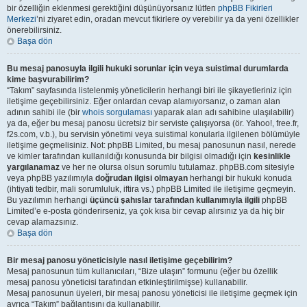
bir özelliğin eklenmesi gerektiğini düşünüyorsanız lütfen
phpBB Fikirleri
Merkezi
’ni ziyaret edin, oradan mevcut fikirlere oy verebilir ya da yeni özellikler
önerebilirsiniz.
Başa dön
Bu mesaj panosuyla ilgili hukuki sorunlar için veya suistimal durumlarda
kime başvurabilirim?
“Takım” sayfasında listelenmiş yöneticilerin herhangi biri ile şikayetleriniz için
iletişime geçebilirsiniz. Eğer onlardan cevap alamıyorsanız, o zaman alan
adının sahibi ile (bir
whois sorgulaması
yaparak alan adı sahibine ulaşılabilir)
ya da, eğer bu mesaj panosu ücretsiz bir serviste çalışıyorsa (ör. Yahoo!, free.fr,
f2s.com, v.b.), bu servisin yönetimi veya suistimal konularla ilgilenen bölümüyle
iletişime geçmelisiniz. Not: phpBB Limited, bu mesaj panosunun nasıl, nerede
ve kimler tarafından kullanıldığı konusunda bir bilgisi olmadığı için
kesinlikle
yargılanamaz
ve her ne olursa olsun sorumlu tutulamaz. phpBB.com sitesiyle
veya phpBB yazılımıyla
doğrudan ilgisi olmayan
herhangi bir hukuki konuda
(ihtiyati tedbir, mali sorumluluk, iftira vs.) phpBB Limited ile iletişime geçmeyin.
Bu yazılımın herhangi
üçüncü şahıslar tarafından kullanımıyla ilgili
phpBB
Limited’e e-posta gönderirseniz, ya çok kısa bir cevap alırsınız ya da hiç bir
cevap alamazsınız.
Başa dön
Bir mesaj panosu yöneticisiyle nasıl iletişime geçebilirim?
Mesaj panosunun tüm kullanıcıları, “Bize ulaşın” formunu (eğer bu özellik
mesaj panosu yöneticisi tarafından etkinleştirilmişse) kullanabilir.
Mesaj panosunun üyeleri, bir mesaj panosu yöneticisi ile iletişime geçmek için
ayrıca “Takım” bağlantısını da kullanabilir.