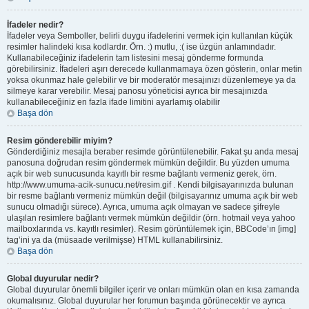
İfadeler nedir?
İfadeler veya Semboller, belirli duygu ifadelerini vermek için kullanılan küçük
resimler halindeki kısa kodlardır. Örn. :) mutlu, :( ise üzgün anlamındadır.
Kullanabileceğiniz ifadelerin tam listesini mesaj gönderme formunda
görebilirsiniz. İfadeleri aşırı derecede kullanmamaya özen gösterin, onlar metin
yoksa okunmaz hale gelebilir ve bir moderatör mesajınızı düzenlemeye ya da
silmeye karar verebilir. Mesaj panosu yöneticisi ayrıca bir mesajınızda
kullanabileceğiniz en fazla ifade limitini ayarlamış olabilir
Başa dön
Resim gönderebilir miyim?
Gönderdiğiniz mesajla beraber resimde görüntülenebilir. Fakat şu anda mesaj
panosuna doğrudan resim göndermek mümkün değildir. Bu yüzden umuma
açık bir web sunucusunda kayıtlı bir resme bağlantı vermeniz gerek, örn.
http://www.umuma-acik-sunucu.net/resim.gif . Kendi bilgisayarınızda bulunan
bir resme bağlantı vermeniz mümkün değil (bilgisayarınız umuma açık bir web
sunucu olmadığı sürece). Ayrıca, umuma açık olmayan ve sadece şifreyle
ulaşılan resimlere bağlantı vermek mümkün değildir (örn. hotmail veya yahoo
mailboxlarında vs. kayıtlı resimler). Resim görüntülemek için, BBCode’ın [img]
tag’ini ya da (müsaade verilmişse) HTML kullanabilirsiniz.
Başa dön
Global duyurular nedir?
Global duyurular önemli bilgiler içerir ve onları mümkün olan en kısa zamanda
okumalısınız. Global duyurular her forumun başında görünecektir ve ayrıca