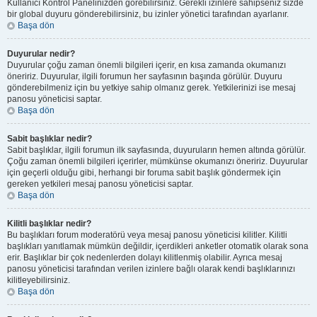
Kullanıcı Kontrol Panelinizden görebilirsiniz. Gerekli izinlere sahipseniz sizde
bir global duyuru gönderebilirsiniz, bu izinler yönetici tarafından ayarlanır.
Başa dön
Duyurular nedir?
Duyurular çoğu zaman önemli bilgileri içerir, en kısa zamanda okumanızı
öneririz. Duyurular, ilgili forumun her sayfasının başında görülür. Duyuru
gönderebilmeniz için bu yetkiye sahip olmanız gerek. Yetkilerinizi ise mesaj
panosu yöneticisi saptar.
Başa dön
Sabit başlıklar nedir?
Sabit başlıklar, ilgili forumun ilk sayfasında, duyuruların hemen altında görülür.
Çoğu zaman önemli bilgileri içerirler, mümkünse okumanızı öneririz. Duyurular
için geçerli olduğu gibi, herhangi bir foruma sabit başlık göndermek için
gereken yetkileri mesaj panosu yöneticisi saptar.
Başa dön
Kilitli başlıklar nedir?
Bu başlıkları forum moderatörü veya mesaj panosu yöneticisi kilitler. Kilitli
başlıkları yanıtlamak mümkün değildir, içerdikleri anketler otomatik olarak sona
erir. Başlıklar bir çok nedenlerden dolayı kilitlenmiş olabilir. Ayrıca mesaj
panosu yöneticisi tarafından verilen izinlere bağlı olarak kendi başlıklarınızı
kilitleyebilirsiniz.
Başa dön