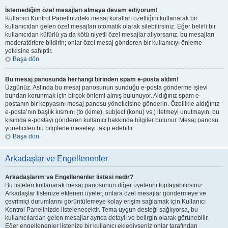
İstemediğim özel mesajları almaya devam ediyorum!
Kullanıcı Kontrol Panelinizdeki mesaj kuralları özelliğini kullanarak bir
kullanıcıdan gelen özel mesajları otomatik olarak silebilirsiniz. Eğer belirli bir
kullanıcıdan küfürlü ya da kötü niyetli özel mesajlar alıyorsanız, bu mesajları
moderatörlere bildirin; onlar özel mesaj gönderen bir kullanıcıyı önleme
yetkisine sahiptir.
Başa dön
Bu mesaj panosunda herhangi birinden spam e-posta aldım!
Üzgünüz. Aslında bu mesaj panosunun sunduğu e-posta gönderme işlevi
bundan korunmak için birçok önlemi almış bulunuyor. Aldığınız spam e-
postanın bir kopyasını mesaj panosu yöneticisine gönderin. Özellikle aldığınız
e-posta’nın başlık kısmını (to (kime), subject (konu) vs.) iletmeyi unutmayın, bu
kısımda e-postayı gönderen kullanıcı hakkında bilgiler bulunur. Mesaj panosu
yöneticileri bu bilgilerle meseleyi takip edebilir.
Başa dön
Arkadaşlar ve Engellenenler
Arkadaşlarım ve Engellenenler listesi nedir?
Bu listeleri kullanarak mesaj panosunun diğer üyelerini toplayabilirsiniz.
Arkadaşlar listenize eklenen üyeler, onlara özel mesajlar göndermeye ve
çevrimiçi durumlarını görüntülemeye kolay erişim sağlamak için Kullanıcı
Kontrol Panelinizde listelenecektir. Tema uygun desteği sağlıyorsa, bu
kullanıcılardan gelen mesajlar ayrıca detaylı ve belirgin olarak görünebilir.
Eğer engellenenler listenize bir kullanıcı eklediyseniz onlar tarafından