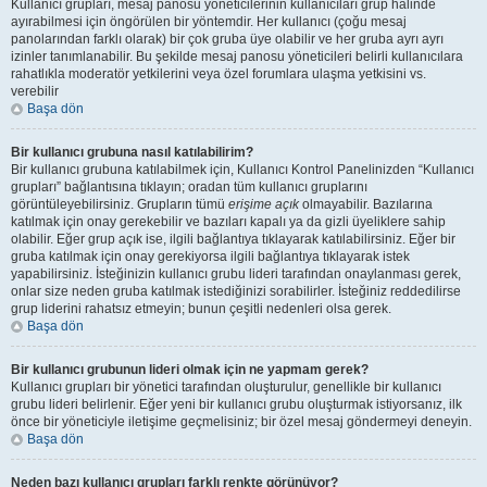
Kullanıcı grupları, mesaj panosu yöneticilerinin kullanıcıları grup halinde
ayırabilmesi için öngörülen bir yöntemdir. Her kullanıcı (çoğu mesaj
panolarından farklı olarak) bir çok gruba üye olabilir ve her gruba ayrı ayrı
izinler tanımlanabilir. Bu şekilde mesaj panosu yöneticileri belirli kullanıcılara
rahatlıkla moderatör yetkilerini veya özel forumlara ulaşma yetkisini vs.
verebilir
Başa dön
Bir kullanıcı grubuna nasıl katılabilirim?
Bir kullanıcı grubuna katılabilmek için, Kullanıcı Kontrol Panelinizden “Kullanıcı
grupları” bağlantısına tıklayın; oradan tüm kullanıcı gruplarını
görüntüleyebilirsiniz. Grupların tümü
erişime açık
olmayabilir. Bazılarına
katılmak için onay gerekebilir ve bazıları kapalı ya da gizli üyeliklere sahip
olabilir. Eğer grup açık ise, ilgili bağlantıya tıklayarak katılabilirsiniz. Eğer bir
gruba katılmak için onay gerekiyorsa ilgili bağlantıya tıklayarak istek
yapabilirsiniz. İsteğinizin kullanıcı grubu lideri tarafından onaylanması gerek,
onlar size neden gruba katılmak istediğinizi sorabilirler. İsteğiniz reddedilirse
grup liderini rahatsız etmeyin; bunun çeşitli nedenleri olsa gerek.
Başa dön
Bir kullanıcı grubunun lideri olmak için ne yapmam gerek?
Kullanıcı grupları bir yönetici tarafından oluşturulur, genellikle bir kullanıcı
grubu lideri belirlenir. Eğer yeni bir kullanıcı grubu oluşturmak istiyorsanız, ilk
önce bir yöneticiyle iletişime geçmelisiniz; bir özel mesaj göndermeyi deneyin.
Başa dön
Neden bazı kullanıcı grupları farklı renkte görünüyor?