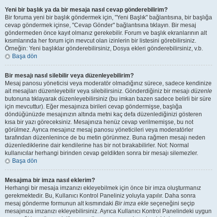
Yeni bir başlık ya da bir mesaja nasıl cevap gönderebilirim?
Bir foruma yeni bir başlık göndermek için, "Yeni Başlık" bağlantısına, bir başlığa
cevap göndermek içinse, "Cevap Gönder" bağlantısına tıklayın. Bir mesaj
göndermeden önce kayıt olmanız gerekebilir. Forum ve başlık ekranlarının alt
kısımlarında her forum için mevcut olan izinlerin bir listesini görebilirsiniz.
Örneğin: Yeni başlıklar gönderebilirsiniz, Dosya ekleri gönderebilirsiniz, v.b.
Başa dön
Bir mesajı nasıl silebilir veya düzenleyebilirim?
Mesaj panosu yöneticisi veya moderatör olmadığınız sürece, sadece kendinize
ait mesajları düzenleyebilir veya silebilirsiniz. Gönderdiğiniz bir mesajı
düzenle
butonuna tıklayarak düzenleyebilirsiniz (bu imkan bazen sadece belirli bir süre
için mevcuttur). Eğer mesajınıza birileri cevap göndermişse, başlığa
döndüğünüzde mesajınızın altında metni kaç defa düzenlediğinizi gösteren
kısa bir yazı göreceksiniz. Mesajınıza henüz cevap verilmemişse, bu not
görülmez. Ayrıca mesajınız mesaj panosu yöneticileri veya moderatörler
tarafından düzenlenince de bu metin görünmez. Buna rağmen mesajı neden
düzenlediklerine dair kendilerine has bir not bırakabilirler. Not: Normal
kullanıcılar herhangi birinden cevap geldikten sonra bir mesajı silemezler.
Başa dön
Mesajıma bir imza nasıl eklerim?
Herhangi bir mesaja imzanızı ekleyebilmek için önce bir imza oluşturmanız
gerekmektedir. Bu, Kullanıcı Kontrol Paneliniz yoluyla yapılır. Daha sonra
mesaj gönderme formunun alt kısmındaki
Bir imza ekle
seçeneğini seçip
mesajınıza imzanızı ekleyebilirsiniz. Ayrıca Kullanıcı Kontrol Panelindeki uygun