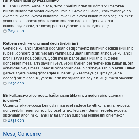
Bir avatarı nasıl gösterebilirim?
Kullanıcı Kontrol Panelinizde, “Profil” bölümünden şu dört farklı metottan
birisini kullanarak avatar ekleyebilirsiniz: Gravatar, Galeri, Uzak Avatar ya da
Avatar Yükleme. Avatar kullanma imkanı ve avatar kullanımında seçilebilecek
yollar mesaj panosu yöneticisinin kararına bağlıdır. Eğer avatarları
kullanamıyorsanız, bir mesaj panosu yöneticisi ile iletişime geçin.
Başa dön
Rütbem nedir ve onu nasıl değiştirebilirim?
Genelde kullanıcı rütbenizi doğrudan değiştirmeniz mümkün değildir (kullanıcı
rütbesi, gönderdiğiniz mesajın yanında bulunan isminizin altında ve kullanıcı
profili sayfasında görülür). Çoğu mesaj panosunda kullanıcı rütbeleri,
gönderilen mesajların sayısını veya yetkili üyeleri belirlemek için kullanılır, örn.
yöneticiler veya mesaj panosu yöneticileri özel bir rütbeye sahip olabilir. Lütfen
gereksiz yere mesaj gönderipte rütbenizi yükseltmeye çalışmayın, elde
edeceğiniz tek sonuç, yöneticilerin mesajlarınızın sayısını düşürmesi olacaktır.
Başa dön
Bir kullanıcıya ait e-posta bağlantısını tıklayınca neden giriş yapmam
isteniyor?
Üzgünüz fakat e-posta formuyla maalesef sadece kayıtlı kullanıcılar e-posta
gönderebilir (eğer yönetici bu özelliği aktif ettiyse). Bunun sebebi, e-posta
sisteminin anonim kullanıcılar tarafından suistimal edilmesini önlemektir.
Başa dön
Mesaj Gönderme