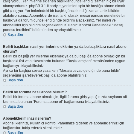
çalışıyordu. Yer imlerine eklenen başlıklar güncellendiği zaman hiç bir uyarı
alamıyordunuz. phpBB 3.1 itibariyle, yer imleri tıpkı bir başlığa abone olmak
gibi çalışıyor. Yer imlerindeki bir başlık güncellendiği zaman artık bildirim
alabiliyorsunuz. Aboneliklerde ise, farklı olarak, mesaj panosu genelinde bir
başlık ya da forum güncellendiğinde bildirim alacaksınız. Yer imleri ve
abonelikler için bildirim seçeneklerini Kullanıcı Kontrol Panelindeki “Mesaj
panosu tercihleri” bölümünden ayarlayabilirsiniz.
Başa dön
Belirli başlıkları nasıl yer imlerine eklerim ya da bu başlıklara nasıl abone
olurum?
Belirli bir başlığı yer imlerine eklemek ya da bu başlığa abone olmak için bir
başlıktaki üst ve alt kısımlarda bulunan “Başlık araçları” menüsünden uygun
bağlantıyı tıklayabilirsiniz.
Ayrıca bir başlığa cevap yazarken “Mesaja cevap geldiğinde bana bildir”
seçeneğini işaretleyerek başlığa abone olabilirsiniz.
Başa dön
Belirli bir foruma nasıl abone olurum?
Belirli bir foruma abone olmak için, ilgili foruma giriş yaptığınızda sayfanın alt
kısmında bulunan “Foruma abone ol” bağlantısına tıklayabilirsiniz.
Başa dön
Aboneliklerimi nasıl silerim?
Aboneliklerinizi, Kullanıcı Kontrol Panelinize giderek ve abonelikleriniz için
bağlantıları takip ederek silebilirsiniz.
Başa dön