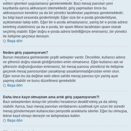
edilen işlemleri uygulamanız gerekmektedir. Bazı mesaj panoları yeni
kayıtlarda ayrıca aktivasyon istemektedir, giriş yapmadan önce bu
aktivasyonun kendiniz ya da bir yönetici tarafından yapılması gerekmektedir;
bu bilgi kayıt sırasında gösterilmiştir. Eğer size bir e-posta gönderildiyse,
açıklamaları takip edin. Eğer bir e-posta almadıysanız, yanlış bir e-posta adresi
belirtmiş olabilirsiniz ya da e-posta, bir spam filtresi tarafından spam olarak
seçilmiş olabilir. Eğer doğru e-posta adresi belirttiğinize eminseniz, bir yönetici
ile iletişime geçmeyi deneyin.
Başa dön
Neden giriş yapamıyorum?
Bunun meydana gelmesinde çeşitli sebepler vardır. Öncelikle, kullanıcı adınız
ve şifrenizi doğru olarak girdiğinizden emin olmalısınız. Eğer kullanıcı adı ve
şifrenizin doğruluğundan eminseniz, bir mesaj panosu yöneticisi ile iletişime
geçerek mesaj panosundan yasaklanıp yasaklanmadığınızdan emin olun.
Eğer sorun bu da değilse web sitesi sahibi mesaj panosu için yanlış ayar
yapmış olabilir ve bunu düzeltmesi gerekebilir.
Başa dön
Daha önce kayıt olmuştum ama artık giriş yapamıyorum?!
Bazı sebeplerden dolayı bir yönetici hesabınızı deaktif etmiş ya da silmiş
olabilir. Ayrıca, bazı mesaj panoları veritabanını azaltmak için uzun bir süredir
mesaj göndermeyen kullanıcıları periyodik aralıklarla silerler. Eğer bu olmuşsa,
tekrar kayıt olmayı deneyin ve tartışmalara katılın.
Başa dön