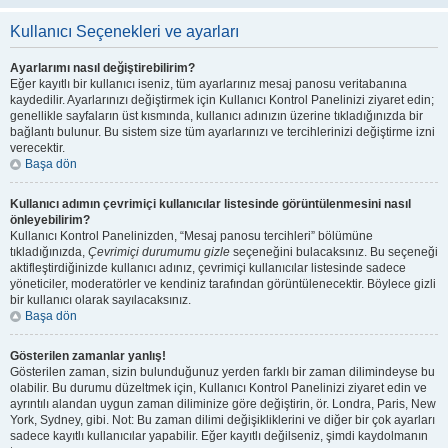
Kullanıcı Seçenekleri ve ayarları
Ayarlarımı nasıl değiştirebilirim?
Eğer kayıtlı bir kullanıcı iseniz, tüm ayarlarınız mesaj panosu veritabanına
kaydedilir. Ayarlarınızı değiştirmek için Kullanıcı Kontrol Panelinizi ziyaret edin;
genellikle sayfaların üst kısmında, kullanıcı adınızın üzerine tıkladığınızda bir
bağlantı bulunur. Bu sistem size tüm ayarlarınızı ve tercihlerinizi değiştirme izni
verecektir.
Başa dön
Kullanıcı adımın çevrimiçi kullanıcılar listesinde görüntülenmesini nasıl
önleyebilirim?
Kullanıcı Kontrol Panelinizden, “Mesaj panosu tercihleri” bölümüne
tıkladığınızda,
Çevrimiçi durumumu gizle
seçeneğini bulacaksınız. Bu seçeneği
aktifleştirdiğinizde kullanıcı adınız, çevrimiçi kullanıcılar listesinde sadece
yöneticiler, moderatörler ve kendiniz tarafından görüntülenecektir. Böylece gizli
bir kullanıcı olarak sayılacaksınız.
Başa dön
Gösterilen zamanlar yanlış!
Gösterilen zaman, sizin bulunduğunuz yerden farklı bir zaman dilimindeyse bu
olabilir. Bu durumu düzeltmek için, Kullanıcı Kontrol Panelinizi ziyaret edin ve
ayrıntılı alandan uygun zaman diliminize göre değiştirin, ör. Londra, Paris, New
York, Sydney, gibi. Not: Bu zaman dilimi değişikliklerini ve diğer bir çok ayarları
sadece kayıtlı kullanıcılar yapabilir. Eğer kayıtlı değilseniz, şimdi kaydolmanın