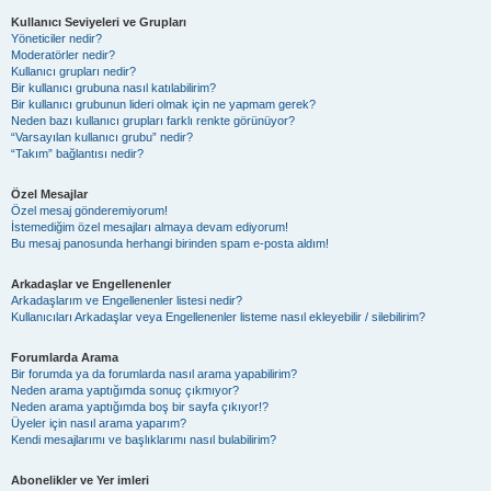
Kullanıcı Seviyeleri ve Grupları
Yöneticiler nedir?
Moderatörler nedir?
Kullanıcı grupları nedir?
Bir kullanıcı grubuna nasıl katılabilirim?
Bir kullanıcı grubunun lideri olmak için ne yapmam gerek?
Neden bazı kullanıcı grupları farklı renkte görünüyor?
“Varsayılan kullanıcı grubu” nedir?
“Takım” bağlantısı nedir?
Özel Mesajlar
Özel mesaj gönderemiyorum!
İstemediğim özel mesajları almaya devam ediyorum!
Bu mesaj panosunda herhangi birinden spam e-posta aldım!
Arkadaşlar ve Engellenenler
Arkadaşlarım ve Engellenenler listesi nedir?
Kullanıcıları Arkadaşlar veya Engellenenler listeme nasıl ekleyebilir / silebilirim?
Forumlarda Arama
Bir forumda ya da forumlarda nasıl arama yapabilirim?
Neden arama yaptığımda sonuç çıkmıyor?
Neden arama yaptığımda boş bir sayfa çıkıyor!?
Üyeler için nasıl arama yaparım?
Kendi mesajlarımı ve başlıklarımı nasıl bulabilirim?
Abonelikler ve Yer imleri