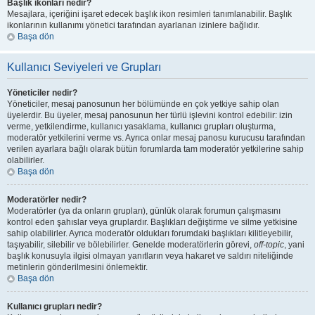
Başlık ikonları nedir?
Mesajlara, içeriğini işaret edecek başlık ikon resimleri tanımlanabilir. Başlık
ikonlarının kullanımı yönetici tarafından ayarlanan izinlere bağlıdır.
Başa dön
Kullanıcı Seviyeleri ve Grupları
Yöneticiler nedir?
Yöneticiler, mesaj panosunun her bölümünde en çok yetkiye sahip olan
üyelerdir. Bu üyeler, mesaj panosunun her türlü işlevini kontrol edebilir: izin
verme, yetkilendirme, kullanıcı yasaklama, kullanıcı grupları oluşturma,
moderatör yetkilerini verme vs. Ayrıca onlar mesaj panosu kurucusu tarafından
verilen ayarlara bağlı olarak bütün forumlarda tam moderatör yetkilerine sahip
olabilirler.
Başa dön
Moderatörler nedir?
Moderatörler (ya da onların grupları), günlük olarak forumun çalışmasını
kontrol eden şahıslar veya gruplardır. Başlıkları değiştirme ve silme yetkisine
sahip olabilirler. Ayrıca moderatör oldukları forumdaki başlıkları kilitleyebilir,
taşıyabilir, silebilir ve bölebilirler. Genelde moderatörlerin görevi,
off-topic
, yani
başlık konusuyla ilgisi olmayan yanıtların veya hakaret ve saldırı niteliğinde
metinlerin gönderilmesini önlemektir.
Başa dön
Kullanıcı grupları nedir?