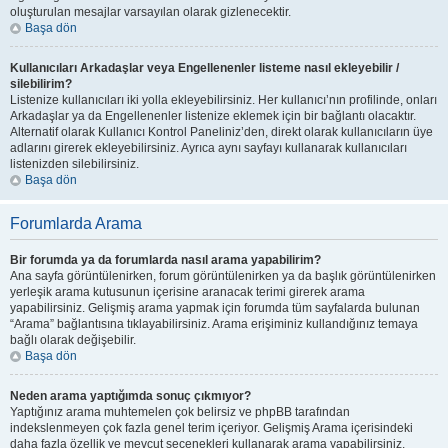
oluşturulan mesajlar varsayılan olarak gizlenecektir.
Başa dön
Kullanıcıları Arkadaşlar veya Engellenenler listeme nasıl ekleyebilir /
silebilirim?
Listenize kullanıcıları iki yolla ekleyebilirsiniz. Her kullanıcı’nın profilinde, onları
Arkadaşlar ya da Engellenenler listenize eklemek için bir bağlantı olacaktır.
Alternatif olarak Kullanıcı Kontrol Paneliniz’den, direkt olarak kullanıcıların üye
adlarını girerek ekleyebilirsiniz. Ayrıca aynı sayfayı kullanarak kullanıcıları
listenizden silebilirsiniz.
Başa dön
Forumlarda Arama
Bir forumda ya da forumlarda nasıl arama yapabilirim?
Ana sayfa görüntülenirken, forum görüntülenirken ya da başlık görüntülenirken
yerleşik arama kutusunun içerisine aranacak terimi girerek arama
yapabilirsiniz. Gelişmiş arama yapmak için forumda tüm sayfalarda bulunan
“Arama” bağlantısına tıklayabilirsiniz. Arama erişiminiz kullandığınız temaya
bağlı olarak değişebilir.
Başa dön
Neden arama yaptığımda sonuç çıkmıyor?
Yaptığınız arama muhtemelen çok belirsiz ve phpBB tarafından
indekslenmeyen çok fazla genel terim içeriyor. Gelişmiş Arama içerisindeki
daha fazla özellik ve mevcut seçenekleri kullanarak arama yapabilirsiniz.