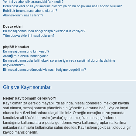
Yer imi ve abonelik arasındaki fark nedir?
Belirli başlıkları nasıl yer imlerine eklerim ya da bu başlıklara nasıl abone olurum?
Belirli bir foruma nasıl abone olurum?
Aboneliklerimi nasıl silerim?
Dosya ekleri
Bu mesaj panosunda hangi dosya eklerine izin veriliyor?
Tüm dosya eklerimi nasıl bulurum?
phpBB Konuları
Bu mesaj panosunu kim yazdı?
Aradığım X özellik neden yok?
Bu mesaj panosuyla ilgili hukuki sorunlar için veya suistimal durumlarda kime
başvurabilirim?
Bir mesaj panosu yöneticisiyle nasıl iletişime geçebilirim?
Giriş ve Kayıt sorunları
Neden kayıt olmam gerekiyor?
Kayıt olmanıza gerek olmayabilirdi aslında. Mesaj gönderebilmek için kaydın
şart olması, mesaj panosu yöneticisinin (yönetici) kararına bağlı. Ayrıca kayıt
olunca bazı özel imkanlara ulaşabilirsiniz. Örneğin mesajlarınızın yanında
kendinize ait küçük bir resim (avatar) gösterme, özel mesaj gönderme,
tanıdığınız kullanıcılara e-posta gönderme veya kullanıcı gruplarına katılma
imkanlarına misafir kullanıcılar sahip değildir. Kayıt işlemi çok basit olduğu için
kayıt olmanız önerilir.