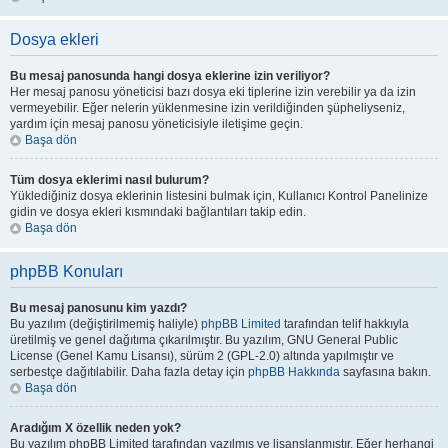
Dosya ekleri
Bu mesaj panosunda hangi dosya eklerine izin veriliyor?
Her mesaj panosu yöneticisi bazı dosya eki tiplerine izin verebilir ya da izin
vermeyebilir. Eğer nelerin yüklenmesine izin verildiğinden şüpheliyseniz,
yardım için mesaj panosu yöneticisiyle iletişime geçin.
Başa dön
Tüm dosya eklerimi nasıl bulurum?
Yüklediğiniz dosya eklerinin listesini bulmak için, Kullanıcı Kontrol Panelinize
gidin ve dosya ekleri kısmındaki bağlantıları takip edin.
Başa dön
phpBB Konuları
Bu mesaj panosunu kim yazdı?
Bu yazılım (değiştirilmemiş haliyle)
phpBB Limited
tarafından telif hakkıyla
üretilmiş ve genel dağıtıma çıkarılmıştır. Bu yazılım, GNU General Public
License (Genel Kamu Lisansı), sürüm 2 (GPL-2.0) altında yapılmıştır ve
serbestçe dağıtılabilir. Daha fazla detay için
phpBB Hakkında
sayfasına bakın.
Başa dön
Aradığım X özellik neden yok?
Bu yazılım phpBB Limited tarafından yazılmış ve lisanslanmıştır. Eğer herhangi