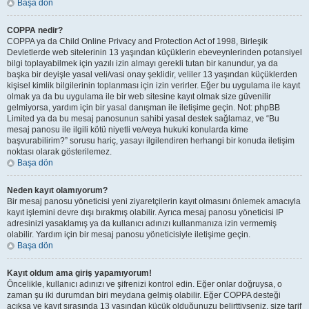
Başa dön
COPPA nedir?
COPPA ya da Child Online Privacy and Protection Act of 1998, Birleşik
Devletlerde web sitelerinin 13 yaşından küçüklerin ebeveynlerinden potansiyel
bilgi toplayabilmek için yazılı izin almayı gerekli tutan bir kanundur, ya da
başka bir deyişle yasal veli/vasi onay şeklidir, veliler 13 yaşından küçüklerden
kişisel kimlik bilgilerinin toplanması için izin verirler. Eğer bu uygulama ile kayıt
olmak ya da bu uygulama ile bir web sitesine kayıt olmak size güvenilir
gelmiyorsa, yardım için bir yasal danışman ile iletişime geçin. Not: phpBB
Limited ya da bu mesaj panosunun sahibi yasal destek sağlamaz, ve “Bu
mesaj panosu ile ilgili kötü niyetli ve/veya hukuki konularda kime
başvurabilirim?” sorusu hariç, yasayı ilgilendiren herhangi bir konuda iletişim
noktası olarak gösterilemez.
Başa dön
Neden kayıt olamıyorum?
Bir mesaj panosu yöneticisi yeni ziyaretçilerin kayıt olmasını önlemek amacıyla
kayıt işlemini devre dışı bırakmış olabilir. Ayrıca mesaj panosu yöneticisi IP
adresinizi yasaklamış ya da kullanıcı adınızı kullanmanıza izin vermemiş
olabilir. Yardım için bir mesaj panosu yöneticisiyle iletişime geçin.
Başa dön
Kayıt oldum ama giriş yapamıyorum!
Öncelikle, kullanıcı adınızı ve şifrenizi kontrol edin. Eğer onlar doğruysa, o
zaman şu iki durumdan biri meydana gelmiş olabilir. Eğer COPPA desteği
açıksa ve kayıt sırasında 13 yaşından küçük olduğunuzu belirttiyseniz, size tarif