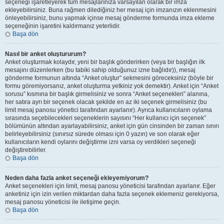
seçeneği işaretleyerek tüm mesajlarınıza varsayılan olarak bir imza
ekleyebilirsiniz. Buna rağmen dilediğiniz her mesaj için imzanızın eklenmesini
önleyebilirsiniz, bunu yapmak içinse mesaj gönderme formunda imza ekleme
seçeneğinin işaretini kaldırmanız yeterlidir.
Başa dön
Nasıl bir anket oluştururum?
Anket oluşturmak kolaydır, yeni bir başlık gönderirken (veya bir başlığın ilk
mesajını düzenlerken (bu tabiki sahip olduğunuz izne bağlıdır)), mesaj
gönderme formunun altında “Anket oluştur” sekmesini göreceksiniz (böyle bir
formu göremiyorsanız, anket oluşturma yetkiniz yok demektir). Anket için “Anket
sorusu” kısmına bir başlık girmelisiniz ve sonra “Anket seçenekleri” alanına,
her satıra ayrı bir seçenek olacak şekilde en az iki seçenek girmelisiniz (bu
limit mesaj panosu yönetici tarafından ayarlanır). Ayrıca kullanıcıların oylama
sırasında seçebilecekleri seçeneklerin sayısını “Her kullanıcı için seçenek”
bölümünün altından ayarlayabilirsiniz, anket için gün cinsinden bir zaman sınırı
belirleyebilirsiniz (sınırsız sürede olması için 0 yazın) ve son olarak eğer
kullanıcıların kendi oylarını değiştirme izni varsa oy verdikleri seçeneği
değiştirebilirler.
Başa dön
Neden daha fazla anket seçeneği ekleyemiyorum?
Anket seçenekleri için limit, mesaj panosu yöneticisi tarafından ayarlanır. Eğer
anketiniz için izin verilen miktardan daha fazla seçenek eklemeniz gerekiyorsa,
mesaj panosu yöneticisi ile iletişime geçin.
Başa dön