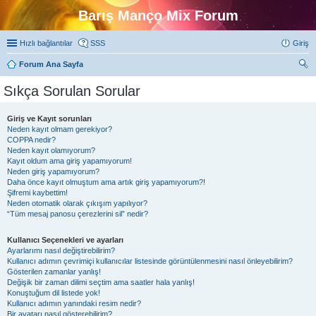
Barış Manço Mix Forum
Hızlı bağlantılar
SSS
Giriş
Forum Ana Sayfa
ra
Sıkça Sorulan Sorular
Giriş ve Kayıt sorunları
Neden kayıt olmam gerekiyor?
COPPA nedir?
Neden kayıt olamıyorum?
Kayıt oldum ama giriş yapamıyorum!
Neden giriş yapamıyorum?
Daha önce kayıt olmuştum ama artık giriş yapamıyorum?!
Şifremi kaybettim!
Neden otomatik olarak çıkışım yapılıyor?
“Tüm mesaj panosu çerezlerini sil” nedir?
Kullanıcı Seçenekleri ve ayarları
Ayarlarımı nasıl değiştirebilirim?
Kullanıcı adımın çevrimiçi kullanıcılar listesinde görüntülenmesini nasıl önleyebilirim?
Gösterilen zamanlar yanlış!
Değişik bir zaman dilimi seçtim ama saatler hala yanlış!
Konuştuğum dil listede yok!
Kullanıcı adımın yanındaki resim nedir?
Bir avatarı nasıl gösterebilirim?