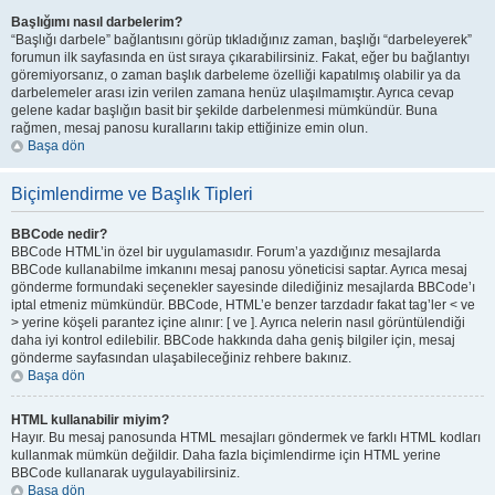
Başlığımı nasıl darbelerim?
“Başlığı darbele” bağlantısını görüp tıkladığınız zaman, başlığı “darbeleyerek”
forumun ilk sayfasında en üst sıraya çıkarabilirsiniz. Fakat, eğer bu bağlantıyı
göremiyorsanız, o zaman başlık darbeleme özelliği kapatılmış olabilir ya da
darbelemeler arası izin verilen zamana henüz ulaşılmamıştır. Ayrıca cevap
gelene kadar başlığın basit bir şekilde darbelenmesi mümkündür. Buna
rağmen, mesaj panosu kurallarını takip ettiğinize emin olun.
Başa dön
Biçimlendirme ve Başlık Tipleri
BBCode nedir?
BBCode HTML’in özel bir uygulamasıdır. Forum’a yazdığınız mesajlarda
BBCode kullanabilme imkanını mesaj panosu yöneticisi saptar. Ayrıca mesaj
gönderme formundaki seçenekler sayesinde dilediğiniz mesajlarda BBCode’ı
iptal etmeniz mümkündür. BBCode, HTML’e benzer tarzdadır fakat tag’ler < ve
> yerine köşeli parantez içine alınır: [ ve ]. Ayrıca nelerin nasıl görüntülendiği
daha iyi kontrol edilebilir. BBCode hakkında daha geniş bilgiler için, mesaj
gönderme sayfasından ulaşabileceğiniz rehbere bakınız.
Başa dön
HTML kullanabilir miyim?
Hayır. Bu mesaj panosunda HTML mesajları göndermek ve farklı HTML kodları
kullanmak mümkün değildir. Daha fazla biçimlendirme için HTML yerine
BBCode kullanarak uygulayabilirsiniz.
Başa dön