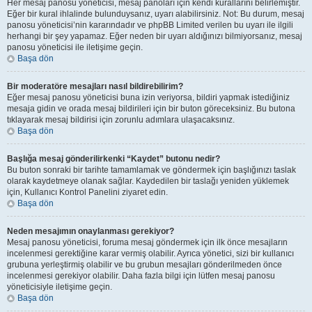
Her mesaj panosu yöneticisi, mesaj panoları için kendi kurallarını belirlemiştir.
Eğer bir kural ihlalinde bulunduysanız, uyarı alabilirsiniz. Not: Bu durum, mesaj
panosu yöneticisi’nin kararındadır ve phpBB Limited verilen bu uyarı ile ilgili
herhangi bir şey yapamaz. Eğer neden bir uyarı aldığınızı bilmiyorsanız, mesaj
panosu yöneticisi ile iletişime geçin.
Başa dön
Bir moderatöre mesajları nasıl bildirebilirim?
Eğer mesaj panosu yöneticisi buna izin veriyorsa, bildiri yapmak istediğiniz
mesaja gidin ve orada mesaj bildirileri için bir buton göreceksiniz. Bu butona
tıklayarak mesaj bildirisi için zorunlu adımlara ulaşacaksınız.
Başa dön
Başlığa mesaj gönderilirkenki “Kaydet” butonu nedir?
Bu buton sonraki bir tarihte tamamlamak ve göndermek için başlığınızı taslak
olarak kaydetmeye olanak sağlar. Kaydedilen bir taslağı yeniden yüklemek
için, Kullanıcı Kontrol Panelini ziyaret edin.
Başa dön
Neden mesajımın onaylanması gerekiyor?
Mesaj panosu yöneticisi, foruma mesaj göndermek için ilk önce mesajların
incelenmesi gerektiğine karar vermiş olabilir. Ayrıca yönetici, sizi bir kullanıcı
grubuna yerleştirmiş olabilir ve bu grubun mesajları gönderilmeden önce
incelenmesi gerekiyor olabilir. Daha fazla bilgi için lütfen mesaj panosu
yöneticisiyle iletişime geçin.
Başa dön