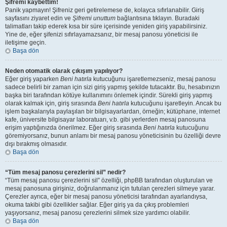
Şifremi kaybettim!
Panik yapmayın! Şifreniz geri getirelemese de, kolayca sıfırlanabilir. Giriş
sayfasını ziyaret edin ve
Şifremi unuttum
bağlantısına tıklayın. Buradaki
talimatları takip ederek kısa bir süre içerisinde yeniden giriş yapabilirsiniz.
Yine de, eğer şifenizi sıfırlayamazsanız, bir mesaj panosu yöneticisi ile
iletişime geçin.
Başa dön
Neden otomatik olarak çıkışım yapılıyor?
Eğer giriş yaparken
Beni hatırla
kutucuğunu işaretlemezseniz, mesaj panosu
sadece belirli bir zaman için sizi giriş yapmış şekilde tutacaktır. Bu, hesabınızın
başka biri tarafından kötüye kullanımını önlemek içindir. Sürekli giriş yapmış
olarak kalmak için, giriş sırasında
Beni hatırla
kutucuğunu işaretleyin. Ancak bu
işlem başkalarıyla paylaşılan bir bilgisayarlardan, örneğin; kütüphane, internet
kafe, üniversite bilgisayar laboratuarı, v.b. gibi yerlerden mesaj panosuna
erişim yaptığınızda önerilmez. Eğer giriş sırasında
Beni hatırla
kutucuğunu
göremiyorsanız, bunun anlamı bir mesaj panosu yöneticisinin bu özelliği devre
dışı bırakmış olmasıdır.
Başa dön
“Tüm mesaj panosu çerezlerini sil” nedir?
“Tüm mesaj panosu çerezlerini sil” özelliği, phpBB tarafından oluşturulan ve
mesaj panosuna girişiniz, doğrulanmanız için tutulan çerezleri silmeye yarar.
Çerezler ayrıca, eğer bir mesaj panosu yöneticisi tarafından ayarlandıysa,
okuma takibi gibi özellikler sağlar. Eğer giriş ya da çıkış problemleri
yaşıyorsanız, mesaj panosu çerezlerini silmek size yardımcı olabilir.
Başa dön