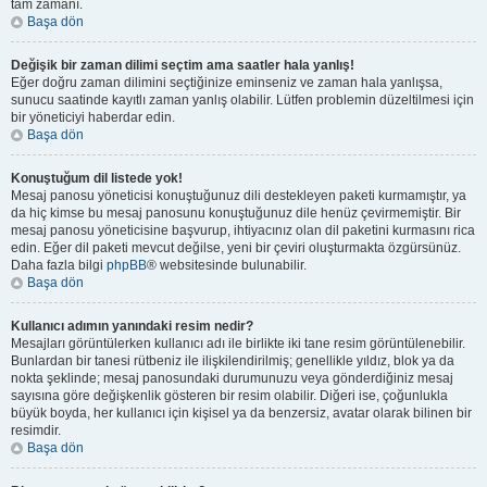
tam zamanı.
Başa dön
Değişik bir zaman dilimi seçtim ama saatler hala yanlış!
Eğer doğru zaman dilimini seçtiğinize eminseniz ve zaman hala yanlışsa,
sunucu saatinde kayıtlı zaman yanlış olabilir. Lütfen problemin düzeltilmesi için
bir yöneticiyi haberdar edin.
Başa dön
Konuştuğum dil listede yok!
Mesaj panosu yöneticisi konuştuğunuz dili destekleyen paketi kurmamıştır, ya
da hiç kimse bu mesaj panosunu konuştuğunuz dile henüz çevirmemiştir. Bir
mesaj panosu yöneticisine başvurup, ihtiyacınız olan dil paketini kurmasını rica
edin. Eğer dil paketi mevcut değilse, yeni bir çeviri oluşturmakta özgürsünüz.
Daha fazla bilgi
phpBB
® websitesinde bulunabilir.
Başa dön
Kullanıcı adımın yanındaki resim nedir?
Mesajları görüntülerken kullanıcı adı ile birlikte iki tane resim görüntülenebilir.
Bunlardan bir tanesi rütbeniz ile ilişkilendirilmiş; genellikle yıldız, blok ya da
nokta şeklinde; mesaj panosundaki durumunuzu veya gönderdiğiniz mesaj
sayısına göre değişkenlik gösteren bir resim olabilir. Diğeri ise, çoğunlukla
büyük boyda, her kullanıcı için kişisel ya da benzersiz, avatar olarak bilinen bir
resimdir.
Başa dön