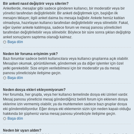
Bir anketi nasıl değiştirir veya silerim?
Anketlerde, mesajlar gibi sadece gönderen kullanıcı, bir moderatör veya bir
yönetici tarafından değiştirilebilir. Bir anketi değiştirmek için, başlığın ilk
mesajını tıklayın; ilgili anket daima bu mesaja bağlıdır. Ankete henüz katılan
olmadıysa, hazırlayan kullanıcı tarafından değiştirilebilir veya silinebilir. Fakat,
eğer üyeler ankete katılmışsa, sadece forum ve mesaj panosu yöneticileri
tarafından değiştirilebilir veya silinebilir. Böylece bir süre sonra şıkları değiştirip
anket sonuçlarını saptırma olanağı kalmaz.
Başa dön
Neden bir foruma erişimim yok?
Bazı forumlar sadece belirli kullanıcılara veya kullanıcı gruplarına açık olabilir.
Mesajları okumak, görüntülemek, göndermek ya da diğer işlemler için özel
yetki gerekebilir. Size erişim verilebilmesi için bir moderatör ya da mesaj
panosu yöneticisiyle iletişime geçin.
Başa dön
Neden dosya ekleri ekleyemiyorum?
Her forumda, her grupta, veya her kullanıcı temelinde dosya eki izinleri vardır.
Mesaj panosu yöneticisi mesaj gönderdiğiniz belirli forum için eklenen dosya
eklerine izin vermemiş olabilir, ya da muhtemelen sadece bazı gruplar dosya
eki gönderebiliyordur. Eğer dosya eki eklemenin sizin için neden kapalı olduğu
hakkında bir şüpheniz varsa mesaj panosu yöneticiyle iletişime geçin.
Başa dön
Neden bir uyarı aldım?