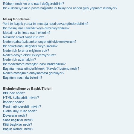
Rütbem nedir ve onu nasıl değiştirebilirim?
Bir kullanıcıya ait e-posta bağlantısını tıklayınca neden giriş yapmam isteniyor?
Mesaj Gönderme
Yeni bir başlık ya da bir mesaja nasıl cevap gönderebilirim?
Bir mesajı nasıl silebilir veya düzenleyebilirim?
Mesajıma bir imza nasıl eklerim?
Nasıl bir anket oluştururum?
Neden daha fazla anket seçeneği ekleyemiyorum?
Bir anketi nasıl değiştirir veya silerim?
Neden bir foruma erişimim yok?
Neden dosya ekleri ekleyemiyorum?
Neden bir uyarı aldım?
Bir moderatöre mesajları nasıl bildirebilirim?
Başlığa mesaj gönderilirkenki “Kaydet” butonu nedir?
Neden mesajımın onaylanması gerekiyor?
Başlığımı nasıl darbelerim?
Biçimlendirme ve Başlık Tipleri
BBCode nedir?
HTML kullanabilir miyim?
İfadeler nedir?
Resim gönderebilir miyim?
Global duyurular nedir?
Duyurular nedir?
Sabit başlıklar nedir?
Kilitli başlıklar nedir?
Başlık ikonları nedir?