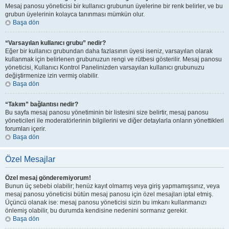
Mesaj panosu yöneticisi bir kullanıcı grubunun üyelerine bir renk belirler, ve bu
grubun üyelerinin kolayca tanınması mümkün olur.
Başa dön
“Varsayılan kullanıcı grubu” nedir?
Eğer bir kullanıcı grubundan daha fazlasının üyesi iseniz, varsayılan olarak
kullanmak için belirlenen grubunuzun rengi ve rütbesi gösterilir. Mesaj panosu
yöneticisi, Kullanıcı Kontrol Panelinizden varsayılan kullanıcı grubunuzu
değiştirmenize izin vermiş olabilir.
Başa dön
“Takım” bağlantısı nedir?
Bu sayfa mesaj panosu yönetiminin bir listesini size belirtir, mesaj panosu
yöneticileri ile moderatörlerinin bilgilerini ve diğer detaylarla onların yönettikleri
forumları içerir.
Başa dön
Özel Mesajlar
Özel mesaj gönderemiyorum!
Bunun üç sebebi olabilir; henüz kayıt olmamış veya giriş yapmamışsınız, veya
mesaj panosu yöneticisi bütün mesaj panosu için özel mesajları iptal etmiş.
Üçüncü olanak ise: mesaj panosu yöneticisi sizin bu imkanı kullanmanızı
önlemiş olabilir, bu durumda kendisine nedenini sormanız gerekir.
Başa dön