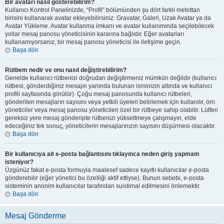
Bir avatarı nasıl gösterebilirim?
Kullanıcı Kontrol Panelinizde, “Profil” bölümünden şu dört farklı metottan
birisini kullanarak avatar ekleyebilirsiniz: Gravatar, Galeri, Uzak Avatar ya da
Avatar Yükleme. Avatar kullanma imkanı ve avatar kullanımında seçilebilecek
yollar mesaj panosu yöneticisinin kararına bağlıdır. Eğer avatarları
kullanamıyorsanız, bir mesaj panosu yöneticisi ile iletişime geçin.
Başa dön
Rütbem nedir ve onu nasıl değiştirebilirim?
Genelde kullanıcı rütbenizi doğrudan değiştirmeniz mümkün değildir (kullanıcı
rütbesi, gönderdiğiniz mesajın yanında bulunan isminizin altında ve kullanıcı
profili sayfasında görülür). Çoğu mesaj panosunda kullanıcı rütbeleri,
gönderilen mesajların sayısını veya yetkili üyeleri belirlemek için kullanılır, örn.
yöneticiler veya mesaj panosu yöneticileri özel bir rütbeye sahip olabilir. Lütfen
gereksiz yere mesaj gönderipte rütbenizi yükseltmeye çalışmayın, elde
edeceğiniz tek sonuç, yöneticilerin mesajlarınızın sayısını düşürmesi olacaktır.
Başa dön
Bir kullanıcıya ait e-posta bağlantısını tıklayınca neden giriş yapmam
isteniyor?
Üzgünüz fakat e-posta formuyla maalesef sadece kayıtlı kullanıcılar e-posta
gönderebilir (eğer yönetici bu özelliği aktif ettiyse). Bunun sebebi, e-posta
sisteminin anonim kullanıcılar tarafından suistimal edilmesini önlemektir.
Başa dön
Mesaj Gönderme