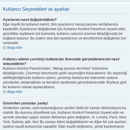
Kullanıcı Seçenekleri ve ayarları
Ayarlarımı nasıl değiştirebilirim?
Eğer kayıtlı bir kullanıcı iseniz, tüm ayarlarınız mesaj panosu veritabanına
kaydedilir. Ayarlarınızı değiştirmek için Kullanıcı Kontrol Panelinizi ziyaret edin;
genellikle sayfaların üst kısmında, kullanıcı adınızın üzerine tıkladığınızda bir
bağlantı bulunur. Bu sistem size tüm ayarlarınızı ve tercihlerinizi değiştirme izni
verecektir.
Başa dön
Kullanıcı adımın çevrimiçi kullanıcılar listesinde görüntülenmesini nasıl
önleyebilirim?
Kullanıcı Kontrol Panelinizden, “Mesaj panosu tercihleri” bölümüne
tıkladığınızda,
Çevrimiçi durumumu gizle
seçeneğini bulacaksınız. Bu seçeneği
aktifleştirdiğinizde kullanıcı adınız, çevrimiçi kullanıcılar listesinde sadece
yöneticiler, moderatörler ve kendiniz tarafından görüntülenecektir. Böylece gizli
bir kullanıcı olarak sayılacaksınız.
Başa dön
Gösterilen zamanlar yanlış!
Gösterilen zaman, sizin bulunduğunuz yerden farklı bir zaman dilimindeyse bu
olabilir. Bu durumu düzeltmek için, Kullanıcı Kontrol Panelinizi ziyaret edin ve
ayrıntılı alandan uygun zaman diliminize göre değiştirin, ör. Londra, Paris, New
York, Sydney, gibi. Not: Bu zaman dilimi değişikliklerini ve diğer bir çok ayarları
sadece kayıtlı kullanıcılar yapabilir. Eğer kayıtlı değilseniz, şimdi kaydolmanın