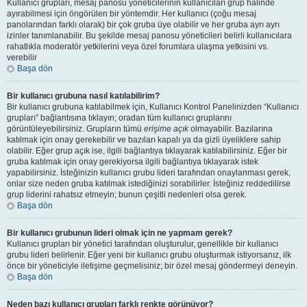
Kullanıcı grupları, mesaj panosu yöneticilerinin kullanıcıları grup halinde
ayırabilmesi için öngörülen bir yöntemdir. Her kullanıcı (çoğu mesaj
panolarından farklı olarak) bir çok gruba üye olabilir ve her gruba ayrı ayrı
izinler tanımlanabilir. Bu şekilde mesaj panosu yöneticileri belirli kullanıcılara
rahatlıkla moderatör yetkilerini veya özel forumlara ulaşma yetkisini vs.
verebilir
Başa dön
Bir kullanıcı grubuna nasıl katılabilirim?
Bir kullanıcı grubuna katılabilmek için, Kullanıcı Kontrol Panelinizden “Kullanıcı
grupları” bağlantısına tıklayın; oradan tüm kullanıcı gruplarını
görüntüleyebilirsiniz. Grupların tümü
erişime açık
olmayabilir. Bazılarına
katılmak için onay gerekebilir ve bazıları kapalı ya da gizli üyeliklere sahip
olabilir. Eğer grup açık ise, ilgili bağlantıya tıklayarak katılabilirsiniz. Eğer bir
gruba katılmak için onay gerekiyorsa ilgili bağlantıya tıklayarak istek
yapabilirsiniz. İsteğinizin kullanıcı grubu lideri tarafından onaylanması gerek,
onlar size neden gruba katılmak istediğinizi sorabilirler. İsteğiniz reddedilirse
grup liderini rahatsız etmeyin; bunun çeşitli nedenleri olsa gerek.
Başa dön
Bir kullanıcı grubunun lideri olmak için ne yapmam gerek?
Kullanıcı grupları bir yönetici tarafından oluşturulur, genellikle bir kullanıcı
grubu lideri belirlenir. Eğer yeni bir kullanıcı grubu oluşturmak istiyorsanız, ilk
önce bir yöneticiyle iletişime geçmelisiniz; bir özel mesaj göndermeyi deneyin.
Başa dön
Neden bazı kullanıcı grupları farklı renkte görünüyor?