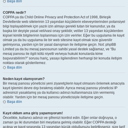
Başa dön
COPPA nedir?
COPPA ya da Child Online Privacy and Protection Act of 1998, Birleşik
Devletlerde web sitelerinin 13 yaşından küçüklerin ebeveynlerinden potansiyel
bilgi toplayabilmek için yazılı izin almayı gerekli tutan bir kanundur, ya da
başka bir deyişle yasal veli/vasi onay şeklidir, veliler 13 yaşından küçüklerden
kişisel kimlik bilgilerinin toplanması için izin verirler. Eğer bu uygulama ile kayıt
olmak ya da bu uygulama ile bir web sitesine kayıt olmak size güvenilir
gelmiyorsa, yardım için bir yasal danışman ile iletişime geçin. Not: phpBB
Limited ya da bu mesaj panosunun sahibi yasal destek sağlamaz, ve “Bu
mesaj panosu ile ilgili kötü niyetli ve/veya hukuki konularda kime
başvurabilirim?” sorusu hariç, yasayı ilgilendiren herhangi bir konuda iletişim
noktası olarak gösterilemez.
Başa dön
Neden kayıt olamıyorum?
Bir mesaj panosu yöneticisi yeni ziyaretçilerin kayıt olmasını önlemek amacıyla
kayıt işlemini devre dışı bırakmış olabilir. Ayrıca mesaj panosu yöneticisi IP
adresinizi yasaklamış ya da kullanıcı adınızı kullanmanıza izin vermemiş
olabilir. Yardım için bir mesaj panosu yöneticisiyle iletişime geçin.
Başa dön
Kayıt oldum ama giriş yapamıyorum!
Öncelikle, kullanıcı adınızı ve şifrenizi kontrol edin. Eğer onlar doğruysa, o
zaman şu iki durumdan biri meydana gelmiş olabilir. Eğer COPPA desteği
açıksa ve kayıt sırasında 13 yaşından küçük olduğunuzu belirttiyseniz, size tarif