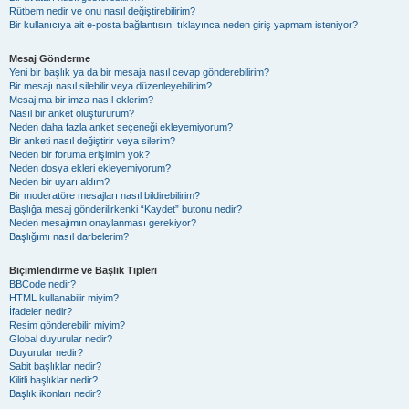
Rütbem nedir ve onu nasıl değiştirebilirim?
Bir kullanıcıya ait e-posta bağlantısını tıklayınca neden giriş yapmam isteniyor?
Mesaj Gönderme
Yeni bir başlık ya da bir mesaja nasıl cevap gönderebilirim?
Bir mesajı nasıl silebilir veya düzenleyebilirim?
Mesajıma bir imza nasıl eklerim?
Nasıl bir anket oluştururum?
Neden daha fazla anket seçeneği ekleyemiyorum?
Bir anketi nasıl değiştirir veya silerim?
Neden bir foruma erişimim yok?
Neden dosya ekleri ekleyemiyorum?
Neden bir uyarı aldım?
Bir moderatöre mesajları nasıl bildirebilirim?
Başlığa mesaj gönderilirkenki “Kaydet” butonu nedir?
Neden mesajımın onaylanması gerekiyor?
Başlığımı nasıl darbelerim?
Biçimlendirme ve Başlık Tipleri
BBCode nedir?
HTML kullanabilir miyim?
İfadeler nedir?
Resim gönderebilir miyim?
Global duyurular nedir?
Duyurular nedir?
Sabit başlıklar nedir?
Kilitli başlıklar nedir?
Başlık ikonları nedir?