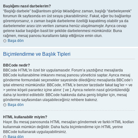
Başlığımı nasıl darbelerim?
“Başlığı darbele” bağlantısını görüp tıkladığınız zaman, başlığı “darbeleyerek”
forumun ilk sayfasında en üst sıraya çıkarabilirsiniz. Fakat, eğer bu bağlantıyı
göremiyorsanız, o zaman başlık darbeleme özelliği kapatılmış olabilir ya da
darbelemeler arası izin verilen zamana henüz ulaşılmamıştır. Ayrıca cevap
gelene kadar başlığın basit bir şekilde darbelenmesi mümkündür. Buna
rağmen, mesaj panosu kurallarını takip ettiğinize emin olun.
Başa dön
Biçimlendirme ve Başlık Tipleri
BBCode nedir?
BBCode HTML’in özel bir uygulamasıdır. Forum’a yazdığınız mesajlarda
BBCode kullanabilme imkanını mesaj panosu yöneticisi saptar. Ayrıca mesaj
gönderme formundaki seçenekler sayesinde dilediğiniz mesajlarda BBCode’ı
iptal etmeniz mümkündür. BBCode, HTML’e benzer tarzdadır fakat tag’ler < ve
> yerine köşeli parantez içine alınır: [ ve ]. Ayrıca nelerin nasıl görüntülendiği
daha iyi kontrol edilebilir. BBCode hakkında daha geniş bilgiler için, mesaj
gönderme sayfasından ulaşabileceğiniz rehbere bakınız.
Başa dön
HTML kullanabilir miyim?
Hayır. Bu mesaj panosunda HTML mesajları göndermek ve farklı HTML kodları
kullanmak mümkün değildir. Daha fazla biçimlendirme için HTML yerine
BBCode kullanarak uygulayabilirsiniz.
Başa dön