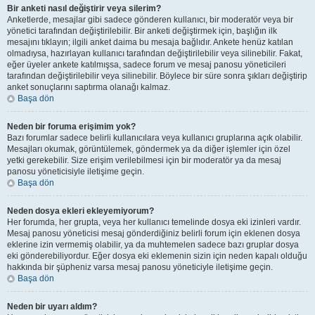
Bir anketi nasıl değiştirir veya silerim?
Anketlerde, mesajlar gibi sadece gönderen kullanıcı, bir moderatör veya bir
yönetici tarafından değiştirilebilir. Bir anketi değiştirmek için, başlığın ilk
mesajını tıklayın; ilgili anket daima bu mesaja bağlıdır. Ankete henüz katılan
olmadıysa, hazırlayan kullanıcı tarafından değiştirilebilir veya silinebilir. Fakat,
eğer üyeler ankete katılmışsa, sadece forum ve mesaj panosu yöneticileri
tarafından değiştirilebilir veya silinebilir. Böylece bir süre sonra şıkları değiştirip
anket sonuçlarını saptırma olanağı kalmaz.
Başa dön
Neden bir foruma erişimim yok?
Bazı forumlar sadece belirli kullanıcılara veya kullanıcı gruplarına açık olabilir.
Mesajları okumak, görüntülemek, göndermek ya da diğer işlemler için özel
yetki gerekebilir. Size erişim verilebilmesi için bir moderatör ya da mesaj
panosu yöneticisiyle iletişime geçin.
Başa dön
Neden dosya ekleri ekleyemiyorum?
Her forumda, her grupta, veya her kullanıcı temelinde dosya eki izinleri vardır.
Mesaj panosu yöneticisi mesaj gönderdiğiniz belirli forum için eklenen dosya
eklerine izin vermemiş olabilir, ya da muhtemelen sadece bazı gruplar dosya
eki gönderebiliyordur. Eğer dosya eki eklemenin sizin için neden kapalı olduğu
hakkında bir şüpheniz varsa mesaj panosu yöneticiyle iletişime geçin.
Başa dön
Neden bir uyarı aldım?