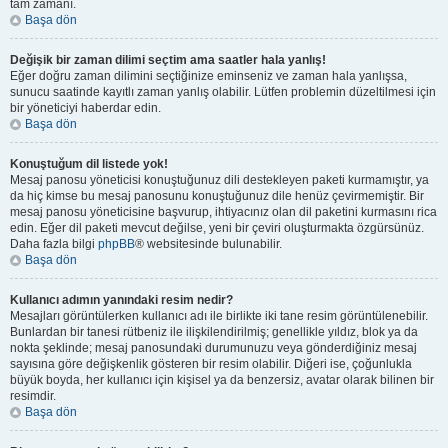
tam zamanı.
Başa dön
Değişik bir zaman dilimi seçtim ama saatler hala yanlış!
Eğer doğru zaman dilimini seçtiğinize eminseniz ve zaman hala yanlışsa,
sunucu saatinde kayıtlı zaman yanlış olabilir. Lütfen problemin düzeltilmesi için
bir yöneticiyi haberdar edin.
Başa dön
Konuştuğum dil listede yok!
Mesaj panosu yöneticisi konuştuğunuz dili destekleyen paketi kurmamıştır, ya
da hiç kimse bu mesaj panosunu konuştuğunuz dile henüz çevirmemiştir. Bir
mesaj panosu yöneticisine başvurup, ihtiyacınız olan dil paketini kurmasını rica
edin. Eğer dil paketi mevcut değilse, yeni bir çeviri oluşturmakta özgürsünüz.
Daha fazla bilgi
phpBB
® websitesinde bulunabilir.
Başa dön
Kullanıcı adımın yanındaki resim nedir?
Mesajları görüntülerken kullanıcı adı ile birlikte iki tane resim görüntülenebilir.
Bunlardan bir tanesi rütbeniz ile ilişkilendirilmiş; genellikle yıldız, blok ya da
nokta şeklinde; mesaj panosundaki durumunuzu veya gönderdiğiniz mesaj
sayısına göre değişkenlik gösteren bir resim olabilir. Diğeri ise, çoğunlukla
büyük boyda, her kullanıcı için kişisel ya da benzersiz, avatar olarak bilinen bir
resimdir.
Başa dön