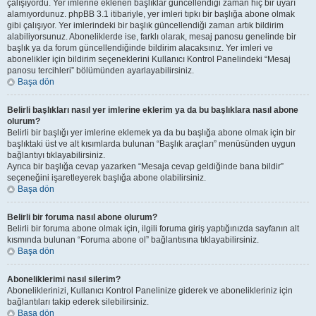
çalışıyordu. Yer imlerine eklenen başlıklar güncellendiği zaman hiç bir uyarı
alamıyordunuz. phpBB 3.1 itibariyle, yer imleri tıpkı bir başlığa abone olmak
gibi çalışıyor. Yer imlerindeki bir başlık güncellendiği zaman artık bildirim
alabiliyorsunuz. Aboneliklerde ise, farklı olarak, mesaj panosu genelinde bir
başlık ya da forum güncellendiğinde bildirim alacaksınız. Yer imleri ve
abonelikler için bildirim seçeneklerini Kullanıcı Kontrol Panelindeki “Mesaj
panosu tercihleri” bölümünden ayarlayabilirsiniz.
Başa dön
Belirli başlıkları nasıl yer imlerine eklerim ya da bu başlıklara nasıl abone
olurum?
Belirli bir başlığı yer imlerine eklemek ya da bu başlığa abone olmak için bir
başlıktaki üst ve alt kısımlarda bulunan “Başlık araçları” menüsünden uygun
bağlantıyı tıklayabilirsiniz.
Ayrıca bir başlığa cevap yazarken “Mesaja cevap geldiğinde bana bildir”
seçeneğini işaretleyerek başlığa abone olabilirsiniz.
Başa dön
Belirli bir foruma nasıl abone olurum?
Belirli bir foruma abone olmak için, ilgili foruma giriş yaptığınızda sayfanın alt
kısmında bulunan “Foruma abone ol” bağlantısına tıklayabilirsiniz.
Başa dön
Aboneliklerimi nasıl silerim?
Aboneliklerinizi, Kullanıcı Kontrol Panelinize giderek ve abonelikleriniz için
bağlantıları takip ederek silebilirsiniz.
Başa dön