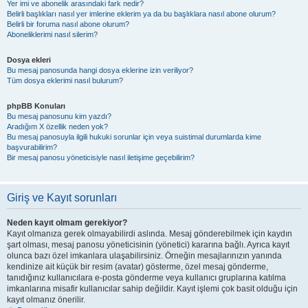
Yer imi ve abonelik arasındaki fark nedir?
Belirli başlıkları nasıl yer imlerine eklerim ya da bu başlıklara nasıl abone olurum?
Belirli bir foruma nasıl abone olurum?
Aboneliklerimi nasıl silerim?
Dosya ekleri
Bu mesaj panosunda hangi dosya eklerine izin veriliyor?
Tüm dosya eklerimi nasıl bulurum?
phpBB Konuları
Bu mesaj panosunu kim yazdı?
Aradığım X özellik neden yok?
Bu mesaj panosuyla ilgili hukuki sorunlar için veya suistimal durumlarda kime
başvurabilirim?
Bir mesaj panosu yöneticisiyle nasıl iletişime geçebilirim?
Giriş ve Kayıt sorunları
Neden kayıt olmam gerekiyor?
Kayıt olmanıza gerek olmayabilirdi aslında. Mesaj gönderebilmek için kaydın
şart olması, mesaj panosu yöneticisinin (yönetici) kararına bağlı. Ayrıca kayıt
olunca bazı özel imkanlara ulaşabilirsiniz. Örneğin mesajlarınızın yanında
kendinize ait küçük bir resim (avatar) gösterme, özel mesaj gönderme,
tanıdığınız kullanıcılara e-posta gönderme veya kullanıcı gruplarına katılma
imkanlarına misafir kullanıcılar sahip değildir. Kayıt işlemi çok basit olduğu için
kayıt olmanız önerilir.