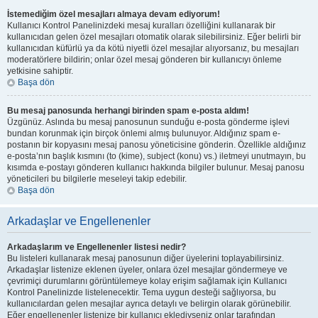
İstemediğim özel mesajları almaya devam ediyorum!
Kullanıcı Kontrol Panelinizdeki mesaj kuralları özelliğini kullanarak bir
kullanıcıdan gelen özel mesajları otomatik olarak silebilirsiniz. Eğer belirli bir
kullanıcıdan küfürlü ya da kötü niyetli özel mesajlar alıyorsanız, bu mesajları
moderatörlere bildirin; onlar özel mesaj gönderen bir kullanıcıyı önleme
yetkisine sahiptir.
Başa dön
Bu mesaj panosunda herhangi birinden spam e-posta aldım!
Üzgünüz. Aslında bu mesaj panosunun sunduğu e-posta gönderme işlevi
bundan korunmak için birçok önlemi almış bulunuyor. Aldığınız spam e-
postanın bir kopyasını mesaj panosu yöneticisine gönderin. Özellikle aldığınız
e-posta’nın başlık kısmını (to (kime), subject (konu) vs.) iletmeyi unutmayın, bu
kısımda e-postayı gönderen kullanıcı hakkında bilgiler bulunur. Mesaj panosu
yöneticileri bu bilgilerle meseleyi takip edebilir.
Başa dön
Arkadaşlar ve Engellenenler
Arkadaşlarım ve Engellenenler listesi nedir?
Bu listeleri kullanarak mesaj panosunun diğer üyelerini toplayabilirsiniz.
Arkadaşlar listenize eklenen üyeler, onlara özel mesajlar göndermeye ve
çevrimiçi durumlarını görüntülemeye kolay erişim sağlamak için Kullanıcı
Kontrol Panelinizde listelenecektir. Tema uygun desteği sağlıyorsa, bu
kullanıcılardan gelen mesajlar ayrıca detaylı ve belirgin olarak görünebilir.
Eğer engellenenler listenize bir kullanıcı eklediyseniz onlar tarafından