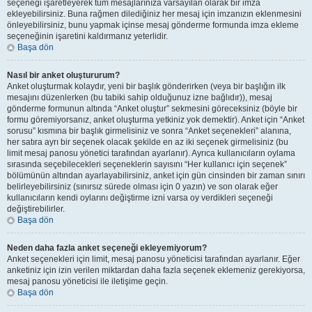
seçeneği işaretleyerek tüm mesajlarınıza varsayılan olarak bir imza
ekleyebilirsiniz. Buna rağmen dilediğiniz her mesaj için imzanızın eklenmesini
önleyebilirsiniz, bunu yapmak içinse mesaj gönderme formunda imza ekleme
seçeneğinin işaretini kaldırmanız yeterlidir.
Başa dön
Nasıl bir anket oluştururum?
Anket oluşturmak kolaydır, yeni bir başlık gönderirken (veya bir başlığın ilk
mesajını düzenlerken (bu tabiki sahip olduğunuz izne bağlıdır)), mesaj
gönderme formunun altında “Anket oluştur” sekmesini göreceksiniz (böyle bir
formu göremiyorsanız, anket oluşturma yetkiniz yok demektir). Anket için “Anket
sorusu” kısmına bir başlık girmelisiniz ve sonra “Anket seçenekleri” alanına,
her satıra ayrı bir seçenek olacak şekilde en az iki seçenek girmelisiniz (bu
limit mesaj panosu yönetici tarafından ayarlanır). Ayrıca kullanıcıların oylama
sırasında seçebilecekleri seçeneklerin sayısını “Her kullanıcı için seçenek”
bölümünün altından ayarlayabilirsiniz, anket için gün cinsinden bir zaman sınırı
belirleyebilirsiniz (sınırsız sürede olması için 0 yazın) ve son olarak eğer
kullanıcıların kendi oylarını değiştirme izni varsa oy verdikleri seçeneği
değiştirebilirler.
Başa dön
Neden daha fazla anket seçeneği ekleyemiyorum?
Anket seçenekleri için limit, mesaj panosu yöneticisi tarafından ayarlanır. Eğer
anketiniz için izin verilen miktardan daha fazla seçenek eklemeniz gerekiyorsa,
mesaj panosu yöneticisi ile iletişime geçin.
Başa dön