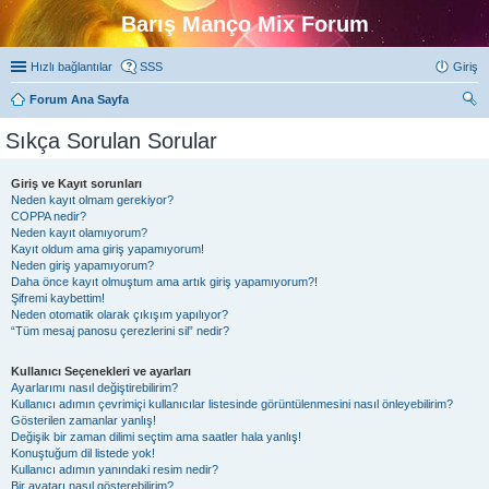
Barış Manço Mix Forum
Hızlı bağlantılar
SSS
Giriş
Forum Ana Sayfa
ra
Sıkça Sorulan Sorular
Giriş ve Kayıt sorunları
Neden kayıt olmam gerekiyor?
COPPA nedir?
Neden kayıt olamıyorum?
Kayıt oldum ama giriş yapamıyorum!
Neden giriş yapamıyorum?
Daha önce kayıt olmuştum ama artık giriş yapamıyorum?!
Şifremi kaybettim!
Neden otomatik olarak çıkışım yapılıyor?
“Tüm mesaj panosu çerezlerini sil” nedir?
Kullanıcı Seçenekleri ve ayarları
Ayarlarımı nasıl değiştirebilirim?
Kullanıcı adımın çevrimiçi kullanıcılar listesinde görüntülenmesini nasıl önleyebilirim?
Gösterilen zamanlar yanlış!
Değişik bir zaman dilimi seçtim ama saatler hala yanlış!
Konuştuğum dil listede yok!
Kullanıcı adımın yanındaki resim nedir?
Bir avatarı nasıl gösterebilirim?