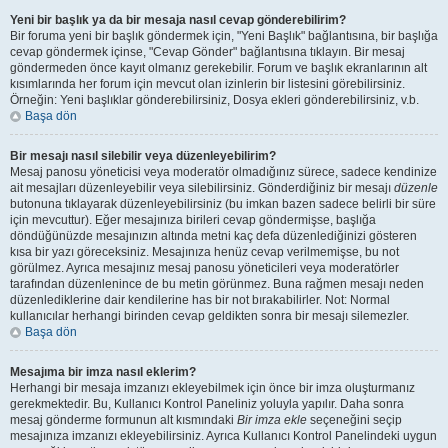
Yeni bir başlık ya da bir mesaja nasıl cevap gönderebilirim?
Bir foruma yeni bir başlık göndermek için, "Yeni Başlık" bağlantısına, bir başlığa
cevap göndermek içinse, "Cevap Gönder" bağlantısına tıklayın. Bir mesaj
göndermeden önce kayıt olmanız gerekebilir. Forum ve başlık ekranlarının alt
kısımlarında her forum için mevcut olan izinlerin bir listesini görebilirsiniz.
Örneğin: Yeni başlıklar gönderebilirsiniz, Dosya ekleri gönderebilirsiniz, v.b.
Başa dön
Bir mesajı nasıl silebilir veya düzenleyebilirim?
Mesaj panosu yöneticisi veya moderatör olmadığınız sürece, sadece kendinize
ait mesajları düzenleyebilir veya silebilirsiniz. Gönderdiğiniz bir mesajı
düzenle
butonuna tıklayarak düzenleyebilirsiniz (bu imkan bazen sadece belirli bir süre
için mevcuttur). Eğer mesajınıza birileri cevap göndermişse, başlığa
döndüğünüzde mesajınızın altında metni kaç defa düzenlediğinizi gösteren
kısa bir yazı göreceksiniz. Mesajınıza henüz cevap verilmemişse, bu not
görülmez. Ayrıca mesajınız mesaj panosu yöneticileri veya moderatörler
tarafından düzenlenince de bu metin görünmez. Buna rağmen mesajı neden
düzenlediklerine dair kendilerine has bir not bırakabilirler. Not: Normal
kullanıcılar herhangi birinden cevap geldikten sonra bir mesajı silemezler.
Başa dön
Mesajıma bir imza nasıl eklerim?
Herhangi bir mesaja imzanızı ekleyebilmek için önce bir imza oluşturmanız
gerekmektedir. Bu, Kullanıcı Kontrol Paneliniz yoluyla yapılır. Daha sonra
mesaj gönderme formunun alt kısmındaki
Bir imza ekle
seçeneğini seçip
mesajınıza imzanızı ekleyebilirsiniz. Ayrıca Kullanıcı Kontrol Panelindeki uygun