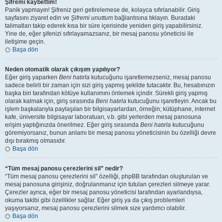
Şifremi kaybettim!
Panik yapmayın! Şifreniz geri getirelemese de, kolayca sıfırlanabilir. Giriş
sayfasını ziyaret edin ve
Şifremi unuttum
bağlantısına tıklayın. Buradaki
talimatları takip ederek kısa bir süre içerisinde yeniden giriş yapabilirsiniz.
Yine de, eğer şifenizi sıfırlayamazsanız, bir mesaj panosu yöneticisi ile
iletişime geçin.
Başa dön
Neden otomatik olarak çıkışım yapılıyor?
Eğer giriş yaparken
Beni hatırla
kutucuğunu işaretlemezseniz, mesaj panosu
sadece belirli bir zaman için sizi giriş yapmış şekilde tutacaktır. Bu, hesabınızın
başka biri tarafından kötüye kullanımını önlemek içindir. Sürekli giriş yapmış
olarak kalmak için, giriş sırasında
Beni hatırla
kutucuğunu işaretleyin. Ancak bu
işlem başkalarıyla paylaşılan bir bilgisayarlardan, örneğin; kütüphane, internet
kafe, üniversite bilgisayar laboratuarı, v.b. gibi yerlerden mesaj panosuna
erişim yaptığınızda önerilmez. Eğer giriş sırasında
Beni hatırla
kutucuğunu
göremiyorsanız, bunun anlamı bir mesaj panosu yöneticisinin bu özelliği devre
dışı bırakmış olmasıdır.
Başa dön
“Tüm mesaj panosu çerezlerini sil” nedir?
“Tüm mesaj panosu çerezlerini sil” özelliği, phpBB tarafından oluşturulan ve
mesaj panosuna girişiniz, doğrulanmanız için tutulan çerezleri silmeye yarar.
Çerezler ayrıca, eğer bir mesaj panosu yöneticisi tarafından ayarlandıysa,
okuma takibi gibi özellikler sağlar. Eğer giriş ya da çıkış problemleri
yaşıyorsanız, mesaj panosu çerezlerini silmek size yardımcı olabilir.
Başa dön