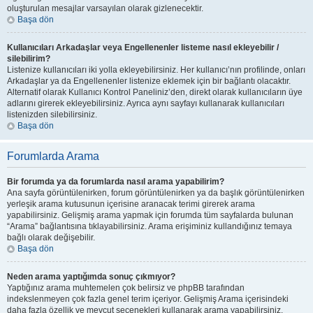
oluşturulan mesajlar varsayılan olarak gizlenecektir.
Başa dön
Kullanıcıları Arkadaşlar veya Engellenenler listeme nasıl ekleyebilir /
silebilirim?
Listenize kullanıcıları iki yolla ekleyebilirsiniz. Her kullanıcı’nın profilinde, onları
Arkadaşlar ya da Engellenenler listenize eklemek için bir bağlantı olacaktır.
Alternatif olarak Kullanıcı Kontrol Paneliniz’den, direkt olarak kullanıcıların üye
adlarını girerek ekleyebilirsiniz. Ayrıca aynı sayfayı kullanarak kullanıcıları
listenizden silebilirsiniz.
Başa dön
Forumlarda Arama
Bir forumda ya da forumlarda nasıl arama yapabilirim?
Ana sayfa görüntülenirken, forum görüntülenirken ya da başlık görüntülenirken
yerleşik arama kutusunun içerisine aranacak terimi girerek arama
yapabilirsiniz. Gelişmiş arama yapmak için forumda tüm sayfalarda bulunan
“Arama” bağlantısına tıklayabilirsiniz. Arama erişiminiz kullandığınız temaya
bağlı olarak değişebilir.
Başa dön
Neden arama yaptığımda sonuç çıkmıyor?
Yaptığınız arama muhtemelen çok belirsiz ve phpBB tarafından
indekslenmeyen çok fazla genel terim içeriyor. Gelişmiş Arama içerisindeki
daha fazla özellik ve mevcut seçenekleri kullanarak arama yapabilirsiniz.