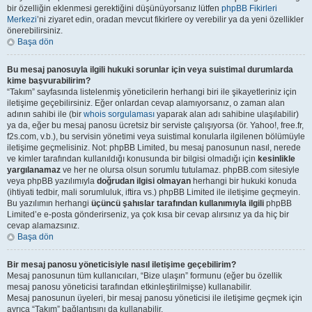
bir özelliğin eklenmesi gerektiğini düşünüyorsanız lütfen
phpBB Fikirleri
Merkezi
’ni ziyaret edin, oradan mevcut fikirlere oy verebilir ya da yeni özellikler
önerebilirsiniz.
Başa dön
Bu mesaj panosuyla ilgili hukuki sorunlar için veya suistimal durumlarda
kime başvurabilirim?
“Takım” sayfasında listelenmiş yöneticilerin herhangi biri ile şikayetleriniz için
iletişime geçebilirsiniz. Eğer onlardan cevap alamıyorsanız, o zaman alan
adının sahibi ile (bir
whois sorgulaması
yaparak alan adı sahibine ulaşılabilir)
ya da, eğer bu mesaj panosu ücretsiz bir serviste çalışıyorsa (ör. Yahoo!, free.fr,
f2s.com, v.b.), bu servisin yönetimi veya suistimal konularla ilgilenen bölümüyle
iletişime geçmelisiniz. Not: phpBB Limited, bu mesaj panosunun nasıl, nerede
ve kimler tarafından kullanıldığı konusunda bir bilgisi olmadığı için
kesinlikle
yargılanamaz
ve her ne olursa olsun sorumlu tutulamaz. phpBB.com sitesiyle
veya phpBB yazılımıyla
doğrudan ilgisi olmayan
herhangi bir hukuki konuda
(ihtiyati tedbir, mali sorumluluk, iftira vs.) phpBB Limited ile iletişime geçmeyin.
Bu yazılımın herhangi
üçüncü şahıslar tarafından kullanımıyla ilgili
phpBB
Limited’e e-posta gönderirseniz, ya çok kısa bir cevap alırsınız ya da hiç bir
cevap alamazsınız.
Başa dön
Bir mesaj panosu yöneticisiyle nasıl iletişime geçebilirim?
Mesaj panosunun tüm kullanıcıları, “Bize ulaşın” formunu (eğer bu özellik
mesaj panosu yöneticisi tarafından etkinleştirilmişse) kullanabilir.
Mesaj panosunun üyeleri, bir mesaj panosu yöneticisi ile iletişime geçmek için
ayrıca “Takım” bağlantısını da kullanabilir.