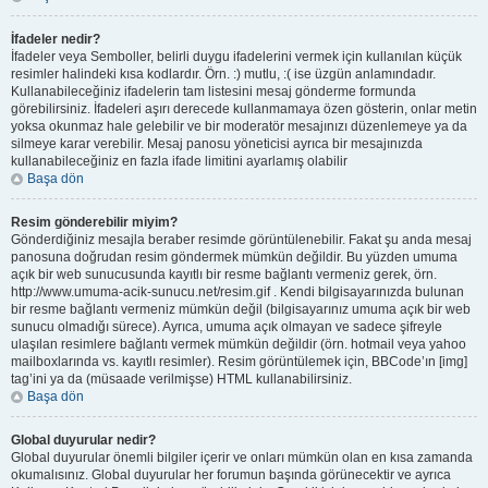
İfadeler nedir?
İfadeler veya Semboller, belirli duygu ifadelerini vermek için kullanılan küçük
resimler halindeki kısa kodlardır. Örn. :) mutlu, :( ise üzgün anlamındadır.
Kullanabileceğiniz ifadelerin tam listesini mesaj gönderme formunda
görebilirsiniz. İfadeleri aşırı derecede kullanmamaya özen gösterin, onlar metin
yoksa okunmaz hale gelebilir ve bir moderatör mesajınızı düzenlemeye ya da
silmeye karar verebilir. Mesaj panosu yöneticisi ayrıca bir mesajınızda
kullanabileceğiniz en fazla ifade limitini ayarlamış olabilir
Başa dön
Resim gönderebilir miyim?
Gönderdiğiniz mesajla beraber resimde görüntülenebilir. Fakat şu anda mesaj
panosuna doğrudan resim göndermek mümkün değildir. Bu yüzden umuma
açık bir web sunucusunda kayıtlı bir resme bağlantı vermeniz gerek, örn.
http://www.umuma-acik-sunucu.net/resim.gif . Kendi bilgisayarınızda bulunan
bir resme bağlantı vermeniz mümkün değil (bilgisayarınız umuma açık bir web
sunucu olmadığı sürece). Ayrıca, umuma açık olmayan ve sadece şifreyle
ulaşılan resimlere bağlantı vermek mümkün değildir (örn. hotmail veya yahoo
mailboxlarında vs. kayıtlı resimler). Resim görüntülemek için, BBCode’ın [img]
tag’ini ya da (müsaade verilmişse) HTML kullanabilirsiniz.
Başa dön
Global duyurular nedir?
Global duyurular önemli bilgiler içerir ve onları mümkün olan en kısa zamanda
okumalısınız. Global duyurular her forumun başında görünecektir ve ayrıca