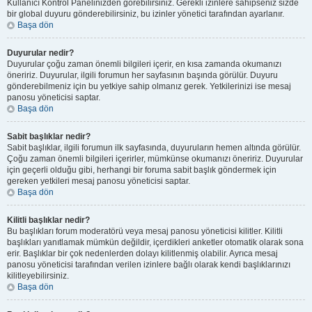
Kullanıcı Kontrol Panelinizden görebilirsiniz. Gerekli izinlere sahipseniz sizde
bir global duyuru gönderebilirsiniz, bu izinler yönetici tarafından ayarlanır.
Başa dön
Duyurular nedir?
Duyurular çoğu zaman önemli bilgileri içerir, en kısa zamanda okumanızı
öneririz. Duyurular, ilgili forumun her sayfasının başında görülür. Duyuru
gönderebilmeniz için bu yetkiye sahip olmanız gerek. Yetkilerinizi ise mesaj
panosu yöneticisi saptar.
Başa dön
Sabit başlıklar nedir?
Sabit başlıklar, ilgili forumun ilk sayfasında, duyuruların hemen altında görülür.
Çoğu zaman önemli bilgileri içerirler, mümkünse okumanızı öneririz. Duyurular
için geçerli olduğu gibi, herhangi bir foruma sabit başlık göndermek için
gereken yetkileri mesaj panosu yöneticisi saptar.
Başa dön
Kilitli başlıklar nedir?
Bu başlıkları forum moderatörü veya mesaj panosu yöneticisi kilitler. Kilitli
başlıkları yanıtlamak mümkün değildir, içerdikleri anketler otomatik olarak sona
erir. Başlıklar bir çok nedenlerden dolayı kilitlenmiş olabilir. Ayrıca mesaj
panosu yöneticisi tarafından verilen izinlere bağlı olarak kendi başlıklarınızı
kilitleyebilirsiniz.
Başa dön