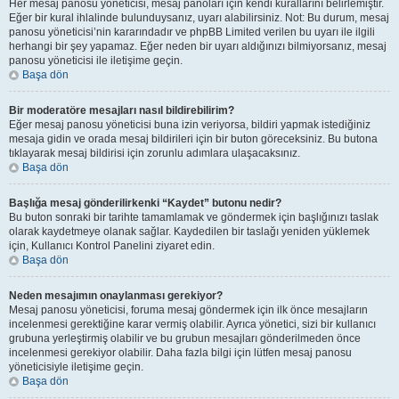
Her mesaj panosu yöneticisi, mesaj panoları için kendi kurallarını belirlemiştir.
Eğer bir kural ihlalinde bulunduysanız, uyarı alabilirsiniz. Not: Bu durum, mesaj
panosu yöneticisi’nin kararındadır ve phpBB Limited verilen bu uyarı ile ilgili
herhangi bir şey yapamaz. Eğer neden bir uyarı aldığınızı bilmiyorsanız, mesaj
panosu yöneticisi ile iletişime geçin.
Başa dön
Bir moderatöre mesajları nasıl bildirebilirim?
Eğer mesaj panosu yöneticisi buna izin veriyorsa, bildiri yapmak istediğiniz
mesaja gidin ve orada mesaj bildirileri için bir buton göreceksiniz. Bu butona
tıklayarak mesaj bildirisi için zorunlu adımlara ulaşacaksınız.
Başa dön
Başlığa mesaj gönderilirkenki “Kaydet” butonu nedir?
Bu buton sonraki bir tarihte tamamlamak ve göndermek için başlığınızı taslak
olarak kaydetmeye olanak sağlar. Kaydedilen bir taslağı yeniden yüklemek
için, Kullanıcı Kontrol Panelini ziyaret edin.
Başa dön
Neden mesajımın onaylanması gerekiyor?
Mesaj panosu yöneticisi, foruma mesaj göndermek için ilk önce mesajların
incelenmesi gerektiğine karar vermiş olabilir. Ayrıca yönetici, sizi bir kullanıcı
grubuna yerleştirmiş olabilir ve bu grubun mesajları gönderilmeden önce
incelenmesi gerekiyor olabilir. Daha fazla bilgi için lütfen mesaj panosu
yöneticisiyle iletişime geçin.
Başa dön