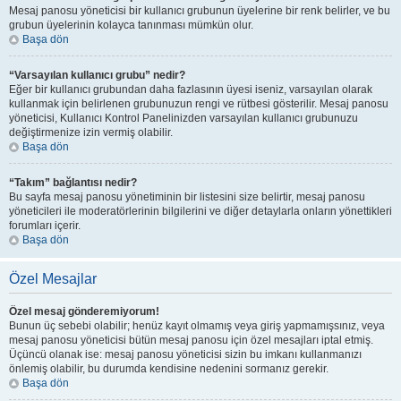
Mesaj panosu yöneticisi bir kullanıcı grubunun üyelerine bir renk belirler, ve bu
grubun üyelerinin kolayca tanınması mümkün olur.
Başa dön
“Varsayılan kullanıcı grubu” nedir?
Eğer bir kullanıcı grubundan daha fazlasının üyesi iseniz, varsayılan olarak
kullanmak için belirlenen grubunuzun rengi ve rütbesi gösterilir. Mesaj panosu
yöneticisi, Kullanıcı Kontrol Panelinizden varsayılan kullanıcı grubunuzu
değiştirmenize izin vermiş olabilir.
Başa dön
“Takım” bağlantısı nedir?
Bu sayfa mesaj panosu yönetiminin bir listesini size belirtir, mesaj panosu
yöneticileri ile moderatörlerinin bilgilerini ve diğer detaylarla onların yönettikleri
forumları içerir.
Başa dön
Özel Mesajlar
Özel mesaj gönderemiyorum!
Bunun üç sebebi olabilir; henüz kayıt olmamış veya giriş yapmamışsınız, veya
mesaj panosu yöneticisi bütün mesaj panosu için özel mesajları iptal etmiş.
Üçüncü olanak ise: mesaj panosu yöneticisi sizin bu imkanı kullanmanızı
önlemiş olabilir, bu durumda kendisine nedenini sormanız gerekir.
Başa dön