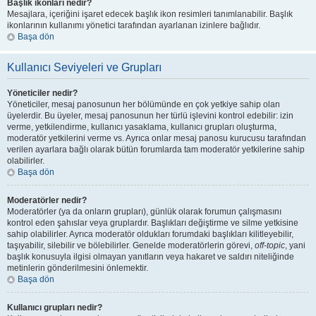
Başlık ikonları nedir?
Mesajlara, içeriğini işaret edecek başlık ikon resimleri tanımlanabilir. Başlık
ikonlarının kullanımı yönetici tarafından ayarlanan izinlere bağlıdır.
Başa dön
Kullanıcı Seviyeleri ve Grupları
Yöneticiler nedir?
Yöneticiler, mesaj panosunun her bölümünde en çok yetkiye sahip olan
üyelerdir. Bu üyeler, mesaj panosunun her türlü işlevini kontrol edebilir: izin
verme, yetkilendirme, kullanıcı yasaklama, kullanıcı grupları oluşturma,
moderatör yetkilerini verme vs. Ayrıca onlar mesaj panosu kurucusu tarafından
verilen ayarlara bağlı olarak bütün forumlarda tam moderatör yetkilerine sahip
olabilirler.
Başa dön
Moderatörler nedir?
Moderatörler (ya da onların grupları), günlük olarak forumun çalışmasını
kontrol eden şahıslar veya gruplardır. Başlıkları değiştirme ve silme yetkisine
sahip olabilirler. Ayrıca moderatör oldukları forumdaki başlıkları kilitleyebilir,
taşıyabilir, silebilir ve bölebilirler. Genelde moderatörlerin görevi,
off-topic
, yani
başlık konusuyla ilgisi olmayan yanıtların veya hakaret ve saldırı niteliğinde
metinlerin gönderilmesini önlemektir.
Başa dön
Kullanıcı grupları nedir?