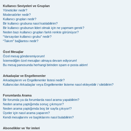
Kullanıcı Seviyeleri ve Grupları
Yöneticiler nedir?
Moderatörler nedir?
Kullanıcı grupları nedir?
Bir kullanıcı grubuna nasıl katılabilirim?
Bir kullanıcı grubunun lideri olmak için ne yapmam gerek?
Neden bazı kullanıcı grupları farklı renkte görünüyor?
“Varsayılan kullanıcı grubu” nedir?
“Takım” bağlantısı nedir?
Özel Mesajlar
Özel mesaj gönderemiyorum!
İstemediğim özel mesajları almaya devam ediyorum!
Bu mesaj panosunda herhangi birinden spam e-posta aldım!
Arkadaşlar ve Engellenenler
Arkadaşlarım ve Engellenenler listesi nedir?
Kullanıcıları Arkadaşlar veya Engellenenler listeme nasıl ekleyebilir / silebilirim?
Forumlarda Arama
Bir forumda ya da forumlarda nasıl arama yapabilirim?
Neden arama yaptığımda sonuç çıkmıyor?
Neden arama yaptığımda boş bir sayfa çıkıyor!?
Üyeler için nasıl arama yaparım?
Kendi mesajlarımı ve başlıklarımı nasıl bulabilirim?
Abonelikler ve Yer imleri