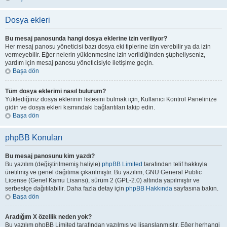
Dosya ekleri
Bu mesaj panosunda hangi dosya eklerine izin veriliyor?
Her mesaj panosu yöneticisi bazı dosya eki tiplerine izin verebilir ya da izin
vermeyebilir. Eğer nelerin yüklenmesine izin verildiğinden şüpheliyseniz,
yardım için mesaj panosu yöneticisiyle iletişime geçin.
Başa dön
Tüm dosya eklerimi nasıl bulurum?
Yüklediğiniz dosya eklerinin listesini bulmak için, Kullanıcı Kontrol Panelinize
gidin ve dosya ekleri kısmındaki bağlantıları takip edin.
Başa dön
phpBB Konuları
Bu mesaj panosunu kim yazdı?
Bu yazılım (değiştirilmemiş haliyle)
phpBB Limited
tarafından telif hakkıyla
üretilmiş ve genel dağıtıma çıkarılmıştır. Bu yazılım, GNU General Public
License (Genel Kamu Lisansı), sürüm 2 (GPL-2.0) altında yapılmıştır ve
serbestçe dağıtılabilir. Daha fazla detay için
phpBB Hakkında
sayfasına bakın.
Başa dön
Aradığım X özellik neden yok?
Bu yazılım phpBB Limited tarafından yazılmış ve lisanslanmıştır. Eğer herhangi