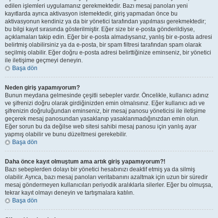
edilen işlemleri uygulamanız gerekmektedir. Bazı mesaj panoları yeni
kayıtlarda ayrıca aktivasyon istemektedir, giriş yapmadan önce bu
aktivasyonun kendiniz ya da bir yönetici tarafından yapılması gerekmektedir;
bu bilgi kayıt sırasında gösterilmiştir. Eğer size bir e-posta gönderildiyse,
açıklamaları takip edin. Eğer bir e-posta almadıysanız, yanlış bir e-posta adresi
belirtmiş olabilirsiniz ya da e-posta, bir spam filtresi tarafından spam olarak
seçilmiş olabilir. Eğer doğru e-posta adresi belirttiğinize eminseniz, bir yönetici
ile iletişime geçmeyi deneyin.
Başa dön
Neden giriş yapamıyorum?
Bunun meydana gelmesinde çeşitli sebepler vardır. Öncelikle, kullanıcı adınız
ve şifrenizi doğru olarak girdiğinizden emin olmalısınız. Eğer kullanıcı adı ve
şifrenizin doğruluğundan eminseniz, bir mesaj panosu yöneticisi ile iletişime
geçerek mesaj panosundan yasaklanıp yasaklanmadığınızdan emin olun.
Eğer sorun bu da değilse web sitesi sahibi mesaj panosu için yanlış ayar
yapmış olabilir ve bunu düzeltmesi gerekebilir.
Başa dön
Daha önce kayıt olmuştum ama artık giriş yapamıyorum?!
Bazı sebeplerden dolayı bir yönetici hesabınızı deaktif etmiş ya da silmiş
olabilir. Ayrıca, bazı mesaj panoları veritabanını azaltmak için uzun bir süredir
mesaj göndermeyen kullanıcıları periyodik aralıklarla silerler. Eğer bu olmuşsa,
tekrar kayıt olmayı deneyin ve tartışmalara katılın.
Başa dön