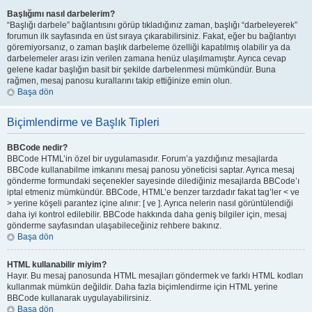
Başlığımı nasıl darbelerim?
“Başlığı darbele” bağlantısını görüp tıkladığınız zaman, başlığı “darbeleyerek”
forumun ilk sayfasında en üst sıraya çıkarabilirsiniz. Fakat, eğer bu bağlantıyı
göremiyorsanız, o zaman başlık darbeleme özelliği kapatılmış olabilir ya da
darbelemeler arası izin verilen zamana henüz ulaşılmamıştır. Ayrıca cevap
gelene kadar başlığın basit bir şekilde darbelenmesi mümkündür. Buna
rağmen, mesaj panosu kurallarını takip ettiğinize emin olun.
Başa dön
Biçimlendirme ve Başlık Tipleri
BBCode nedir?
BBCode HTML’in özel bir uygulamasıdır. Forum’a yazdığınız mesajlarda
BBCode kullanabilme imkanını mesaj panosu yöneticisi saptar. Ayrıca mesaj
gönderme formundaki seçenekler sayesinde dilediğiniz mesajlarda BBCode’ı
iptal etmeniz mümkündür. BBCode, HTML’e benzer tarzdadır fakat tag’ler < ve
> yerine köşeli parantez içine alınır: [ ve ]. Ayrıca nelerin nasıl görüntülendiği
daha iyi kontrol edilebilir. BBCode hakkında daha geniş bilgiler için, mesaj
gönderme sayfasından ulaşabileceğiniz rehbere bakınız.
Başa dön
HTML kullanabilir miyim?
Hayır. Bu mesaj panosunda HTML mesajları göndermek ve farklı HTML kodları
kullanmak mümkün değildir. Daha fazla biçimlendirme için HTML yerine
BBCode kullanarak uygulayabilirsiniz.
Başa dön