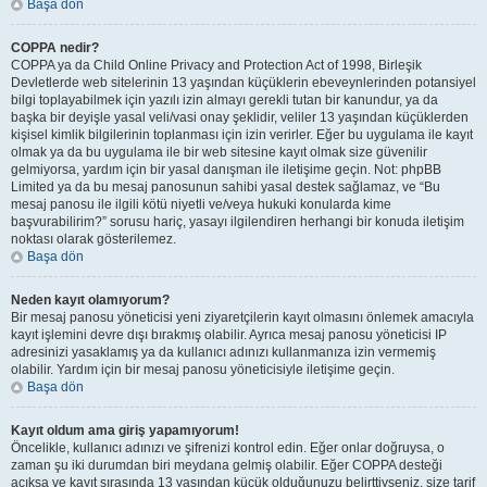
Başa dön
COPPA nedir?
COPPA ya da Child Online Privacy and Protection Act of 1998, Birleşik
Devletlerde web sitelerinin 13 yaşından küçüklerin ebeveynlerinden potansiyel
bilgi toplayabilmek için yazılı izin almayı gerekli tutan bir kanundur, ya da
başka bir deyişle yasal veli/vasi onay şeklidir, veliler 13 yaşından küçüklerden
kişisel kimlik bilgilerinin toplanması için izin verirler. Eğer bu uygulama ile kayıt
olmak ya da bu uygulama ile bir web sitesine kayıt olmak size güvenilir
gelmiyorsa, yardım için bir yasal danışman ile iletişime geçin. Not: phpBB
Limited ya da bu mesaj panosunun sahibi yasal destek sağlamaz, ve “Bu
mesaj panosu ile ilgili kötü niyetli ve/veya hukuki konularda kime
başvurabilirim?” sorusu hariç, yasayı ilgilendiren herhangi bir konuda iletişim
noktası olarak gösterilemez.
Başa dön
Neden kayıt olamıyorum?
Bir mesaj panosu yöneticisi yeni ziyaretçilerin kayıt olmasını önlemek amacıyla
kayıt işlemini devre dışı bırakmış olabilir. Ayrıca mesaj panosu yöneticisi IP
adresinizi yasaklamış ya da kullanıcı adınızı kullanmanıza izin vermemiş
olabilir. Yardım için bir mesaj panosu yöneticisiyle iletişime geçin.
Başa dön
Kayıt oldum ama giriş yapamıyorum!
Öncelikle, kullanıcı adınızı ve şifrenizi kontrol edin. Eğer onlar doğruysa, o
zaman şu iki durumdan biri meydana gelmiş olabilir. Eğer COPPA desteği
açıksa ve kayıt sırasında 13 yaşından küçük olduğunuzu belirttiyseniz, size tarif