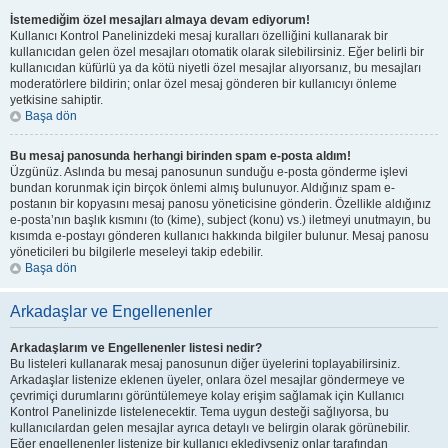
İstemediğim özel mesajları almaya devam ediyorum!
Kullanıcı Kontrol Panelinizdeki mesaj kuralları özelliğini kullanarak bir
kullanıcıdan gelen özel mesajları otomatik olarak silebilirsiniz. Eğer belirli bir
kullanıcıdan küfürlü ya da kötü niyetli özel mesajlar alıyorsanız, bu mesajları
moderatörlere bildirin; onlar özel mesaj gönderen bir kullanıcıyı önleme
yetkisine sahiptir.
Başa dön
Bu mesaj panosunda herhangi birinden spam e-posta aldım!
Üzgünüz. Aslında bu mesaj panosunun sunduğu e-posta gönderme işlevi
bundan korunmak için birçok önlemi almış bulunuyor. Aldığınız spam e-
postanın bir kopyasını mesaj panosu yöneticisine gönderin. Özellikle aldığınız
e-posta’nın başlık kısmını (to (kime), subject (konu) vs.) iletmeyi unutmayın, bu
kısımda e-postayı gönderen kullanıcı hakkında bilgiler bulunur. Mesaj panosu
yöneticileri bu bilgilerle meseleyi takip edebilir.
Başa dön
Arkadaşlar ve Engellenenler
Arkadaşlarım ve Engellenenler listesi nedir?
Bu listeleri kullanarak mesaj panosunun diğer üyelerini toplayabilirsiniz.
Arkadaşlar listenize eklenen üyeler, onlara özel mesajlar göndermeye ve
çevrimiçi durumlarını görüntülemeye kolay erişim sağlamak için Kullanıcı
Kontrol Panelinizde listelenecektir. Tema uygun desteği sağlıyorsa, bu
kullanıcılardan gelen mesajlar ayrıca detaylı ve belirgin olarak görünebilir.
Eğer engellenenler listenize bir kullanıcı eklediyseniz onlar tarafından