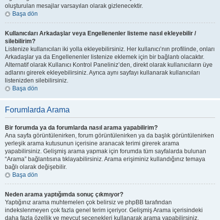
oluşturulan mesajlar varsayılan olarak gizlenecektir.
Başa dön
Kullanıcıları Arkadaşlar veya Engellenenler listeme nasıl ekleyebilir /
silebilirim?
Listenize kullanıcıları iki yolla ekleyebilirsiniz. Her kullanıcı’nın profilinde, onları
Arkadaşlar ya da Engellenenler listenize eklemek için bir bağlantı olacaktır.
Alternatif olarak Kullanıcı Kontrol Paneliniz’den, direkt olarak kullanıcıların üye
adlarını girerek ekleyebilirsiniz. Ayrıca aynı sayfayı kullanarak kullanıcıları
listenizden silebilirsiniz.
Başa dön
Forumlarda Arama
Bir forumda ya da forumlarda nasıl arama yapabilirim?
Ana sayfa görüntülenirken, forum görüntülenirken ya da başlık görüntülenirken
yerleşik arama kutusunun içerisine aranacak terimi girerek arama
yapabilirsiniz. Gelişmiş arama yapmak için forumda tüm sayfalarda bulunan
“Arama” bağlantısına tıklayabilirsiniz. Arama erişiminiz kullandığınız temaya
bağlı olarak değişebilir.
Başa dön
Neden arama yaptığımda sonuç çıkmıyor?
Yaptığınız arama muhtemelen çok belirsiz ve phpBB tarafından
indekslenmeyen çok fazla genel terim içeriyor. Gelişmiş Arama içerisindeki
daha fazla özellik ve mevcut seçenekleri kullanarak arama yapabilirsiniz.