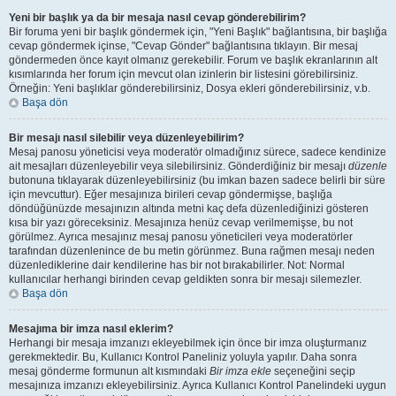
Yeni bir başlık ya da bir mesaja nasıl cevap gönderebilirim?
Bir foruma yeni bir başlık göndermek için, "Yeni Başlık" bağlantısına, bir başlığa
cevap göndermek içinse, "Cevap Gönder" bağlantısına tıklayın. Bir mesaj
göndermeden önce kayıt olmanız gerekebilir. Forum ve başlık ekranlarının alt
kısımlarında her forum için mevcut olan izinlerin bir listesini görebilirsiniz.
Örneğin: Yeni başlıklar gönderebilirsiniz, Dosya ekleri gönderebilirsiniz, v.b.
Başa dön
Bir mesajı nasıl silebilir veya düzenleyebilirim?
Mesaj panosu yöneticisi veya moderatör olmadığınız sürece, sadece kendinize
ait mesajları düzenleyebilir veya silebilirsiniz. Gönderdiğiniz bir mesajı
düzenle
butonuna tıklayarak düzenleyebilirsiniz (bu imkan bazen sadece belirli bir süre
için mevcuttur). Eğer mesajınıza birileri cevap göndermişse, başlığa
döndüğünüzde mesajınızın altında metni kaç defa düzenlediğinizi gösteren
kısa bir yazı göreceksiniz. Mesajınıza henüz cevap verilmemişse, bu not
görülmez. Ayrıca mesajınız mesaj panosu yöneticileri veya moderatörler
tarafından düzenlenince de bu metin görünmez. Buna rağmen mesajı neden
düzenlediklerine dair kendilerine has bir not bırakabilirler. Not: Normal
kullanıcılar herhangi birinden cevap geldikten sonra bir mesajı silemezler.
Başa dön
Mesajıma bir imza nasıl eklerim?
Herhangi bir mesaja imzanızı ekleyebilmek için önce bir imza oluşturmanız
gerekmektedir. Bu, Kullanıcı Kontrol Paneliniz yoluyla yapılır. Daha sonra
mesaj gönderme formunun alt kısmındaki
Bir imza ekle
seçeneğini seçip
mesajınıza imzanızı ekleyebilirsiniz. Ayrıca Kullanıcı Kontrol Panelindeki uygun