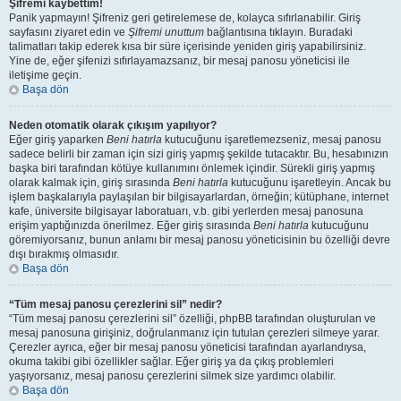
Şifremi kaybettim!
Panik yapmayın! Şifreniz geri getirelemese de, kolayca sıfırlanabilir. Giriş
sayfasını ziyaret edin ve
Şifremi unuttum
bağlantısına tıklayın. Buradaki
talimatları takip ederek kısa bir süre içerisinde yeniden giriş yapabilirsiniz.
Yine de, eğer şifenizi sıfırlayamazsanız, bir mesaj panosu yöneticisi ile
iletişime geçin.
Başa dön
Neden otomatik olarak çıkışım yapılıyor?
Eğer giriş yaparken
Beni hatırla
kutucuğunu işaretlemezseniz, mesaj panosu
sadece belirli bir zaman için sizi giriş yapmış şekilde tutacaktır. Bu, hesabınızın
başka biri tarafından kötüye kullanımını önlemek içindir. Sürekli giriş yapmış
olarak kalmak için, giriş sırasında
Beni hatırla
kutucuğunu işaretleyin. Ancak bu
işlem başkalarıyla paylaşılan bir bilgisayarlardan, örneğin; kütüphane, internet
kafe, üniversite bilgisayar laboratuarı, v.b. gibi yerlerden mesaj panosuna
erişim yaptığınızda önerilmez. Eğer giriş sırasında
Beni hatırla
kutucuğunu
göremiyorsanız, bunun anlamı bir mesaj panosu yöneticisinin bu özelliği devre
dışı bırakmış olmasıdır.
Başa dön
“Tüm mesaj panosu çerezlerini sil” nedir?
“Tüm mesaj panosu çerezlerini sil” özelliği, phpBB tarafından oluşturulan ve
mesaj panosuna girişiniz, doğrulanmanız için tutulan çerezleri silmeye yarar.
Çerezler ayrıca, eğer bir mesaj panosu yöneticisi tarafından ayarlandıysa,
okuma takibi gibi özellikler sağlar. Eğer giriş ya da çıkış problemleri
yaşıyorsanız, mesaj panosu çerezlerini silmek size yardımcı olabilir.
Başa dön