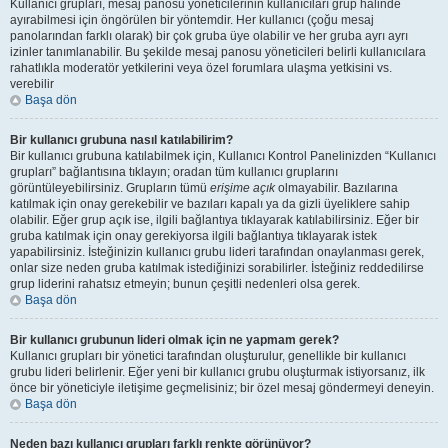
Kullanıcı grupları, mesaj panosu yöneticilerinin kullanıcıları grup halinde
ayırabilmesi için öngörülen bir yöntemdir. Her kullanıcı (çoğu mesaj
panolarından farklı olarak) bir çok gruba üye olabilir ve her gruba ayrı ayrı
izinler tanımlanabilir. Bu şekilde mesaj panosu yöneticileri belirli kullanıcılara
rahatlıkla moderatör yetkilerini veya özel forumlara ulaşma yetkisini vs.
verebilir
Başa dön
Bir kullanıcı grubuna nasıl katılabilirim?
Bir kullanıcı grubuna katılabilmek için, Kullanıcı Kontrol Panelinizden “Kullanıcı
grupları” bağlantısına tıklayın; oradan tüm kullanıcı gruplarını
görüntüleyebilirsiniz. Grupların tümü
erişime açık
olmayabilir. Bazılarına
katılmak için onay gerekebilir ve bazıları kapalı ya da gizli üyeliklere sahip
olabilir. Eğer grup açık ise, ilgili bağlantıya tıklayarak katılabilirsiniz. Eğer bir
gruba katılmak için onay gerekiyorsa ilgili bağlantıya tıklayarak istek
yapabilirsiniz. İsteğinizin kullanıcı grubu lideri tarafından onaylanması gerek,
onlar size neden gruba katılmak istediğinizi sorabilirler. İsteğiniz reddedilirse
grup liderini rahatsız etmeyin; bunun çeşitli nedenleri olsa gerek.
Başa dön
Bir kullanıcı grubunun lideri olmak için ne yapmam gerek?
Kullanıcı grupları bir yönetici tarafından oluşturulur, genellikle bir kullanıcı
grubu lideri belirlenir. Eğer yeni bir kullanıcı grubu oluşturmak istiyorsanız, ilk
önce bir yöneticiyle iletişime geçmelisiniz; bir özel mesaj göndermeyi deneyin.
Başa dön
Neden bazı kullanıcı grupları farklı renkte görünüyor?