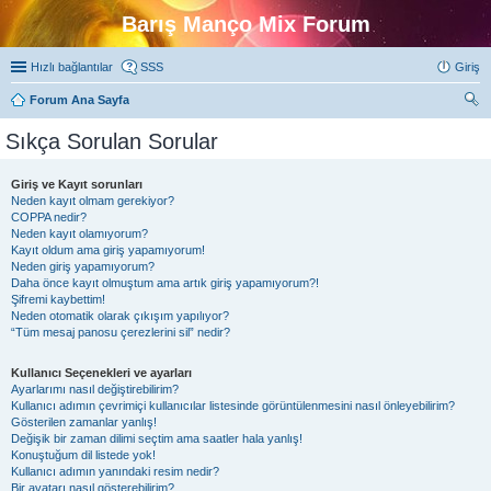
Barış Manço Mix Forum
Hızlı bağlantılar
SSS
Giriş
Forum Ana Sayfa
ra
Sıkça Sorulan Sorular
Giriş ve Kayıt sorunları
Neden kayıt olmam gerekiyor?
COPPA nedir?
Neden kayıt olamıyorum?
Kayıt oldum ama giriş yapamıyorum!
Neden giriş yapamıyorum?
Daha önce kayıt olmuştum ama artık giriş yapamıyorum?!
Şifremi kaybettim!
Neden otomatik olarak çıkışım yapılıyor?
“Tüm mesaj panosu çerezlerini sil” nedir?
Kullanıcı Seçenekleri ve ayarları
Ayarlarımı nasıl değiştirebilirim?
Kullanıcı adımın çevrimiçi kullanıcılar listesinde görüntülenmesini nasıl önleyebilirim?
Gösterilen zamanlar yanlış!
Değişik bir zaman dilimi seçtim ama saatler hala yanlış!
Konuştuğum dil listede yok!
Kullanıcı adımın yanındaki resim nedir?
Bir avatarı nasıl gösterebilirim?