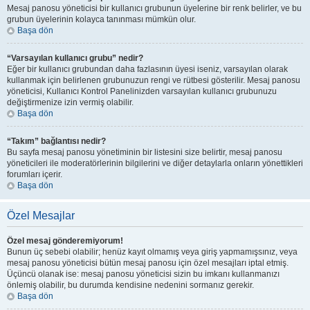
Mesaj panosu yöneticisi bir kullanıcı grubunun üyelerine bir renk belirler, ve bu
grubun üyelerinin kolayca tanınması mümkün olur.
Başa dön
“Varsayılan kullanıcı grubu” nedir?
Eğer bir kullanıcı grubundan daha fazlasının üyesi iseniz, varsayılan olarak
kullanmak için belirlenen grubunuzun rengi ve rütbesi gösterilir. Mesaj panosu
yöneticisi, Kullanıcı Kontrol Panelinizden varsayılan kullanıcı grubunuzu
değiştirmenize izin vermiş olabilir.
Başa dön
“Takım” bağlantısı nedir?
Bu sayfa mesaj panosu yönetiminin bir listesini size belirtir, mesaj panosu
yöneticileri ile moderatörlerinin bilgilerini ve diğer detaylarla onların yönettikleri
forumları içerir.
Başa dön
Özel Mesajlar
Özel mesaj gönderemiyorum!
Bunun üç sebebi olabilir; henüz kayıt olmamış veya giriş yapmamışsınız, veya
mesaj panosu yöneticisi bütün mesaj panosu için özel mesajları iptal etmiş.
Üçüncü olanak ise: mesaj panosu yöneticisi sizin bu imkanı kullanmanızı
önlemiş olabilir, bu durumda kendisine nedenini sormanız gerekir.
Başa dön