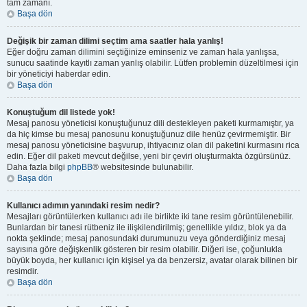
tam zamanı.
Başa dön
Değişik bir zaman dilimi seçtim ama saatler hala yanlış!
Eğer doğru zaman dilimini seçtiğinize eminseniz ve zaman hala yanlışsa,
sunucu saatinde kayıtlı zaman yanlış olabilir. Lütfen problemin düzeltilmesi için
bir yöneticiyi haberdar edin.
Başa dön
Konuştuğum dil listede yok!
Mesaj panosu yöneticisi konuştuğunuz dili destekleyen paketi kurmamıştır, ya
da hiç kimse bu mesaj panosunu konuştuğunuz dile henüz çevirmemiştir. Bir
mesaj panosu yöneticisine başvurup, ihtiyacınız olan dil paketini kurmasını rica
edin. Eğer dil paketi mevcut değilse, yeni bir çeviri oluşturmakta özgürsünüz.
Daha fazla bilgi
phpBB
® websitesinde bulunabilir.
Başa dön
Kullanıcı adımın yanındaki resim nedir?
Mesajları görüntülerken kullanıcı adı ile birlikte iki tane resim görüntülenebilir.
Bunlardan bir tanesi rütbeniz ile ilişkilendirilmiş; genellikle yıldız, blok ya da
nokta şeklinde; mesaj panosundaki durumunuzu veya gönderdiğiniz mesaj
sayısına göre değişkenlik gösteren bir resim olabilir. Diğeri ise, çoğunlukla
büyük boyda, her kullanıcı için kişisel ya da benzersiz, avatar olarak bilinen bir
resimdir.
Başa dön