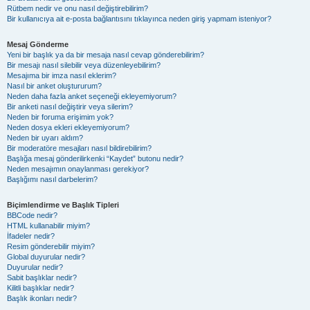
Rütbem nedir ve onu nasıl değiştirebilirim?
Bir kullanıcıya ait e-posta bağlantısını tıklayınca neden giriş yapmam isteniyor?
Mesaj Gönderme
Yeni bir başlık ya da bir mesaja nasıl cevap gönderebilirim?
Bir mesajı nasıl silebilir veya düzenleyebilirim?
Mesajıma bir imza nasıl eklerim?
Nasıl bir anket oluştururum?
Neden daha fazla anket seçeneği ekleyemiyorum?
Bir anketi nasıl değiştirir veya silerim?
Neden bir foruma erişimim yok?
Neden dosya ekleri ekleyemiyorum?
Neden bir uyarı aldım?
Bir moderatöre mesajları nasıl bildirebilirim?
Başlığa mesaj gönderilirkenki “Kaydet” butonu nedir?
Neden mesajımın onaylanması gerekiyor?
Başlığımı nasıl darbelerim?
Biçimlendirme ve Başlık Tipleri
BBCode nedir?
HTML kullanabilir miyim?
İfadeler nedir?
Resim gönderebilir miyim?
Global duyurular nedir?
Duyurular nedir?
Sabit başlıklar nedir?
Kilitli başlıklar nedir?
Başlık ikonları nedir?