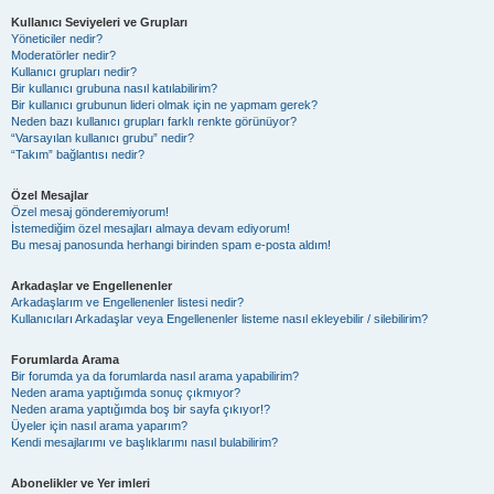
Kullanıcı Seviyeleri ve Grupları
Yöneticiler nedir?
Moderatörler nedir?
Kullanıcı grupları nedir?
Bir kullanıcı grubuna nasıl katılabilirim?
Bir kullanıcı grubunun lideri olmak için ne yapmam gerek?
Neden bazı kullanıcı grupları farklı renkte görünüyor?
“Varsayılan kullanıcı grubu” nedir?
“Takım” bağlantısı nedir?
Özel Mesajlar
Özel mesaj gönderemiyorum!
İstemediğim özel mesajları almaya devam ediyorum!
Bu mesaj panosunda herhangi birinden spam e-posta aldım!
Arkadaşlar ve Engellenenler
Arkadaşlarım ve Engellenenler listesi nedir?
Kullanıcıları Arkadaşlar veya Engellenenler listeme nasıl ekleyebilir / silebilirim?
Forumlarda Arama
Bir forumda ya da forumlarda nasıl arama yapabilirim?
Neden arama yaptığımda sonuç çıkmıyor?
Neden arama yaptığımda boş bir sayfa çıkıyor!?
Üyeler için nasıl arama yaparım?
Kendi mesajlarımı ve başlıklarımı nasıl bulabilirim?
Abonelikler ve Yer imleri