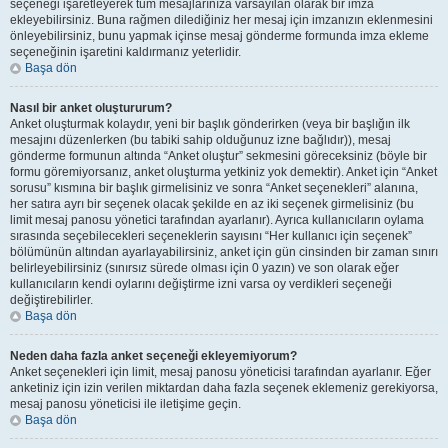
seçeneği işaretleyerek tüm mesajlarınıza varsayılan olarak bir imza
ekleyebilirsiniz. Buna rağmen dilediğiniz her mesaj için imzanızın eklenmesini
önleyebilirsiniz, bunu yapmak içinse mesaj gönderme formunda imza ekleme
seçeneğinin işaretini kaldırmanız yeterlidir.
Başa dön
Nasıl bir anket oluştururum?
Anket oluşturmak kolaydır, yeni bir başlık gönderirken (veya bir başlığın ilk
mesajını düzenlerken (bu tabiki sahip olduğunuz izne bağlıdır)), mesaj
gönderme formunun altında “Anket oluştur” sekmesini göreceksiniz (böyle bir
formu göremiyorsanız, anket oluşturma yetkiniz yok demektir). Anket için “Anket
sorusu” kısmına bir başlık girmelisiniz ve sonra “Anket seçenekleri” alanına,
her satıra ayrı bir seçenek olacak şekilde en az iki seçenek girmelisiniz (bu
limit mesaj panosu yönetici tarafından ayarlanır). Ayrıca kullanıcıların oylama
sırasında seçebilecekleri seçeneklerin sayısını “Her kullanıcı için seçenek”
bölümünün altından ayarlayabilirsiniz, anket için gün cinsinden bir zaman sınırı
belirleyebilirsiniz (sınırsız sürede olması için 0 yazın) ve son olarak eğer
kullanıcıların kendi oylarını değiştirme izni varsa oy verdikleri seçeneği
değiştirebilirler.
Başa dön
Neden daha fazla anket seçeneği ekleyemiyorum?
Anket seçenekleri için limit, mesaj panosu yöneticisi tarafından ayarlanır. Eğer
anketiniz için izin verilen miktardan daha fazla seçenek eklemeniz gerekiyorsa,
mesaj panosu yöneticisi ile iletişime geçin.
Başa dön