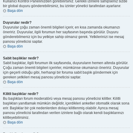
Kullanıcı Kontrol Panelinizden görebilirsiniz. Gerekli izinlere sahipseniz sizde
bir global duyuru gönderebilirsiniz, bu izinler yönetici tarafından ayarlanır.
Başa dön
Duyurular nedir?
Duyurular çoğu zaman önemli bilgileri içerir, en kısa zamanda okumanızı
öneririz. Duyurular, ilgili forumun her sayfasının başında görülür. Duyuru
gönderebilmeniz için bu yetkiye sahip olmanız gerek. Yetkilerinizi ise mesaj
panosu yöneticisi saptar.
Başa dön
Sabit başlıklar nedir?
Sabit başlıklar, ilgili forumun ilk sayfasında, duyuruların hemen altında görülür.
Çoğu zaman önemli bilgileri içerirler, mümkünse okumanızı öneririz. Duyurular
için geçerli olduğu gibi, herhangi bir foruma sabit başlık göndermek için
gereken yetkileri mesaj panosu yöneticisi saptar.
Başa dön
Kilitli başlıklar nedir?
Bu başlıkları forum moderatörü veya mesaj panosu yöneticisi kilitler. Kilitli
başlıkları yanıtlamak mümkün değildir, içerdikleri anketler otomatik olarak sona
erir. Başlıklar bir çok nedenlerden dolayı kilitlenmiş olabilir. Ayrıca mesaj
panosu yöneticisi tarafından verilen izinlere bağlı olarak kendi başlıklarınızı
kilitleyebilirsiniz.
Başa dön