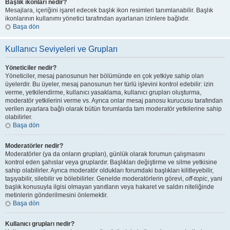
Başlık ikonları nedir?
Mesajlara, içeriğini işaret edecek başlık ikon resimleri tanımlanabilir. Başlık
ikonlarının kullanımı yönetici tarafından ayarlanan izinlere bağlıdır.
Başa dön
Kullanıcı Seviyeleri ve Grupları
Yöneticiler nedir?
Yöneticiler, mesaj panosunun her bölümünde en çok yetkiye sahip olan
üyelerdir. Bu üyeler, mesaj panosunun her türlü işlevini kontrol edebilir: izin
verme, yetkilendirme, kullanıcı yasaklama, kullanıcı grupları oluşturma,
moderatör yetkilerini verme vs. Ayrıca onlar mesaj panosu kurucusu tarafından
verilen ayarlara bağlı olarak bütün forumlarda tam moderatör yetkilerine sahip
olabilirler.
Başa dön
Moderatörler nedir?
Moderatörler (ya da onların grupları), günlük olarak forumun çalışmasını
kontrol eden şahıslar veya gruplardır. Başlıkları değiştirme ve silme yetkisine
sahip olabilirler. Ayrıca moderatör oldukları forumdaki başlıkları kilitleyebilir,
taşıyabilir, silebilir ve bölebilirler. Genelde moderatörlerin görevi,
off-topic
, yani
başlık konusuyla ilgisi olmayan yanıtların veya hakaret ve saldırı niteliğinde
metinlerin gönderilmesini önlemektir.
Başa dön
Kullanıcı grupları nedir?