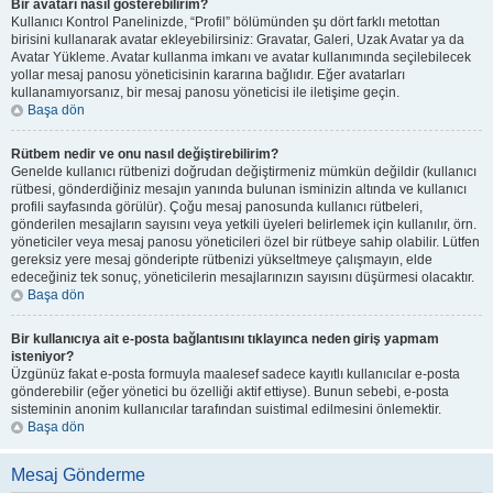
Bir avatarı nasıl gösterebilirim?
Kullanıcı Kontrol Panelinizde, “Profil” bölümünden şu dört farklı metottan
birisini kullanarak avatar ekleyebilirsiniz: Gravatar, Galeri, Uzak Avatar ya da
Avatar Yükleme. Avatar kullanma imkanı ve avatar kullanımında seçilebilecek
yollar mesaj panosu yöneticisinin kararına bağlıdır. Eğer avatarları
kullanamıyorsanız, bir mesaj panosu yöneticisi ile iletişime geçin.
Başa dön
Rütbem nedir ve onu nasıl değiştirebilirim?
Genelde kullanıcı rütbenizi doğrudan değiştirmeniz mümkün değildir (kullanıcı
rütbesi, gönderdiğiniz mesajın yanında bulunan isminizin altında ve kullanıcı
profili sayfasında görülür). Çoğu mesaj panosunda kullanıcı rütbeleri,
gönderilen mesajların sayısını veya yetkili üyeleri belirlemek için kullanılır, örn.
yöneticiler veya mesaj panosu yöneticileri özel bir rütbeye sahip olabilir. Lütfen
gereksiz yere mesaj gönderipte rütbenizi yükseltmeye çalışmayın, elde
edeceğiniz tek sonuç, yöneticilerin mesajlarınızın sayısını düşürmesi olacaktır.
Başa dön
Bir kullanıcıya ait e-posta bağlantısını tıklayınca neden giriş yapmam
isteniyor?
Üzgünüz fakat e-posta formuyla maalesef sadece kayıtlı kullanıcılar e-posta
gönderebilir (eğer yönetici bu özelliği aktif ettiyse). Bunun sebebi, e-posta
sisteminin anonim kullanıcılar tarafından suistimal edilmesini önlemektir.
Başa dön
Mesaj Gönderme