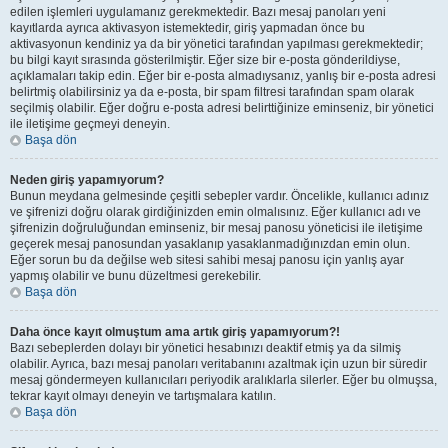
edilen işlemleri uygulamanız gerekmektedir. Bazı mesaj panoları yeni
kayıtlarda ayrıca aktivasyon istemektedir, giriş yapmadan önce bu
aktivasyonun kendiniz ya da bir yönetici tarafından yapılması gerekmektedir;
bu bilgi kayıt sırasında gösterilmiştir. Eğer size bir e-posta gönderildiyse,
açıklamaları takip edin. Eğer bir e-posta almadıysanız, yanlış bir e-posta adresi
belirtmiş olabilirsiniz ya da e-posta, bir spam filtresi tarafından spam olarak
seçilmiş olabilir. Eğer doğru e-posta adresi belirttiğinize eminseniz, bir yönetici
ile iletişime geçmeyi deneyin.
Başa dön
Neden giriş yapamıyorum?
Bunun meydana gelmesinde çeşitli sebepler vardır. Öncelikle, kullanıcı adınız
ve şifrenizi doğru olarak girdiğinizden emin olmalısınız. Eğer kullanıcı adı ve
şifrenizin doğruluğundan eminseniz, bir mesaj panosu yöneticisi ile iletişime
geçerek mesaj panosundan yasaklanıp yasaklanmadığınızdan emin olun.
Eğer sorun bu da değilse web sitesi sahibi mesaj panosu için yanlış ayar
yapmış olabilir ve bunu düzeltmesi gerekebilir.
Başa dön
Daha önce kayıt olmuştum ama artık giriş yapamıyorum?!
Bazı sebeplerden dolayı bir yönetici hesabınızı deaktif etmiş ya da silmiş
olabilir. Ayrıca, bazı mesaj panoları veritabanını azaltmak için uzun bir süredir
mesaj göndermeyen kullanıcıları periyodik aralıklarla silerler. Eğer bu olmuşsa,
tekrar kayıt olmayı deneyin ve tartışmalara katılın.
Başa dön