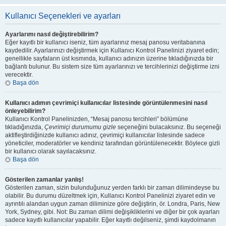
Kullanıcı Seçenekleri ve ayarları
Ayarlarımı nasıl değiştirebilirim?
Eğer kayıtlı bir kullanıcı iseniz, tüm ayarlarınız mesaj panosu veritabanına
kaydedilir. Ayarlarınızı değiştirmek için Kullanıcı Kontrol Panelinizi ziyaret edin;
genellikle sayfaların üst kısmında, kullanıcı adınızın üzerine tıkladığınızda bir
bağlantı bulunur. Bu sistem size tüm ayarlarınızı ve tercihlerinizi değiştirme izni
verecektir.
Başa dön
Kullanıcı adımın çevrimiçi kullanıcılar listesinde görüntülenmesini nasıl
önleyebilirim?
Kullanıcı Kontrol Panelinizden, “Mesaj panosu tercihleri” bölümüne
tıkladığınızda,
Çevrimiçi durumumu gizle
seçeneğini bulacaksınız. Bu seçeneği
aktifleştirdiğinizde kullanıcı adınız, çevrimiçi kullanıcılar listesinde sadece
yöneticiler, moderatörler ve kendiniz tarafından görüntülenecektir. Böylece gizli
bir kullanıcı olarak sayılacaksınız.
Başa dön
Gösterilen zamanlar yanlış!
Gösterilen zaman, sizin bulunduğunuz yerden farklı bir zaman dilimindeyse bu
olabilir. Bu durumu düzeltmek için, Kullanıcı Kontrol Panelinizi ziyaret edin ve
ayrıntılı alandan uygun zaman diliminize göre değiştirin, ör. Londra, Paris, New
York, Sydney, gibi. Not: Bu zaman dilimi değişikliklerini ve diğer bir çok ayarları
sadece kayıtlı kullanıcılar yapabilir. Eğer kayıtlı değilseniz, şimdi kaydolmanın