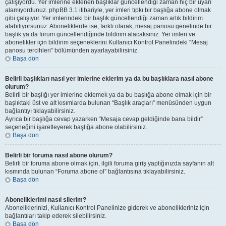
çalışıyordu. Yer imlerine eklenen başlıklar güncellendiği zaman hiç bir uyarı
alamıyordunuz. phpBB 3.1 itibariyle, yer imleri tıpkı bir başlığa abone olmak
gibi çalışıyor. Yer imlerindeki bir başlık güncellendiği zaman artık bildirim
alabiliyorsunuz. Aboneliklerde ise, farklı olarak, mesaj panosu genelinde bir
başlık ya da forum güncellendiğinde bildirim alacaksınız. Yer imleri ve
abonelikler için bildirim seçeneklerini Kullanıcı Kontrol Panelindeki “Mesaj
panosu tercihleri” bölümünden ayarlayabilirsiniz.
Başa dön
Belirli başlıkları nasıl yer imlerine eklerim ya da bu başlıklara nasıl abone
olurum?
Belirli bir başlığı yer imlerine eklemek ya da bu başlığa abone olmak için bir
başlıktaki üst ve alt kısımlarda bulunan “Başlık araçları” menüsünden uygun
bağlantıyı tıklayabilirsiniz.
Ayrıca bir başlığa cevap yazarken “Mesaja cevap geldiğinde bana bildir”
seçeneğini işaretleyerek başlığa abone olabilirsiniz.
Başa dön
Belirli bir foruma nasıl abone olurum?
Belirli bir foruma abone olmak için, ilgili foruma giriş yaptığınızda sayfanın alt
kısmında bulunan “Foruma abone ol” bağlantısına tıklayabilirsiniz.
Başa dön
Aboneliklerimi nasıl silerim?
Aboneliklerinizi, Kullanıcı Kontrol Panelinize giderek ve abonelikleriniz için
bağlantıları takip ederek silebilirsiniz.
Başa dön