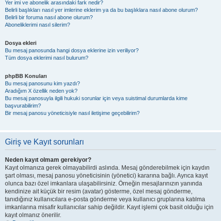
Yer imi ve abonelik arasındaki fark nedir?
Belirli başlıkları nasıl yer imlerine eklerim ya da bu başlıklara nasıl abone olurum?
Belirli bir foruma nasıl abone olurum?
Aboneliklerimi nasıl silerim?
Dosya ekleri
Bu mesaj panosunda hangi dosya eklerine izin veriliyor?
Tüm dosya eklerimi nasıl bulurum?
phpBB Konuları
Bu mesaj panosunu kim yazdı?
Aradığım X özellik neden yok?
Bu mesaj panosuyla ilgili hukuki sorunlar için veya suistimal durumlarda kime
başvurabilirim?
Bir mesaj panosu yöneticisiyle nasıl iletişime geçebilirim?
Giriş ve Kayıt sorunları
Neden kayıt olmam gerekiyor?
Kayıt olmanıza gerek olmayabilirdi aslında. Mesaj gönderebilmek için kaydın
şart olması, mesaj panosu yöneticisinin (yönetici) kararına bağlı. Ayrıca kayıt
olunca bazı özel imkanlara ulaşabilirsiniz. Örneğin mesajlarınızın yanında
kendinize ait küçük bir resim (avatar) gösterme, özel mesaj gönderme,
tanıdığınız kullanıcılara e-posta gönderme veya kullanıcı gruplarına katılma
imkanlarına misafir kullanıcılar sahip değildir. Kayıt işlemi çok basit olduğu için
kayıt olmanız önerilir.