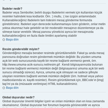
İfadeler nedir?
İfadeler veya Semboller, belirli duygu ifadelerini vermek için kullanılan küçük
resimler halindeki kısa kodlardır. Örn. :) mutlu, :( ise üzgün anlamındadır.
Kullanabileceğiniz ifadelerin tam listesini mesaj gönderme formunda
görebilirsiniz. İfadeleri aşırı derecede kullanmamaya özen gösterin, onlar metin
yoksa okunmaz hale gelebilir ve bir moderatör mesajınızı düzenlemeye ya da
silmeye karar verebilir. Mesaj panosu yöneticisi ayrıca bir mesajınızda
kullanabileceğiniz en fazla ifade limitini ayarlamış olabilir
Başa dön
Resim gönderebilir miyim?
Gönderdiğiniz mesajla beraber resimde görüntülenebilir. Fakat şu anda mesaj
panosuna doğrudan resim göndermek mümkün değildir. Bu yüzden umuma
açık bir web sunucusunda kayıtlı bir resme bağlantı vermeniz gerek, örn.
http://www.umuma-acik-sunucu.net/resim.gif . Kendi bilgisayarınızda bulunan
bir resme bağlantı vermeniz mümkün değil (bilgisayarınız umuma açık bir web
sunucu olmadığı sürece). Ayrıca, umuma açık olmayan ve sadece şifreyle
ulaşılan resimlere bağlantı vermek mümkün değildir (örn. hotmail veya yahoo
mailboxlarında vs. kayıtlı resimler). Resim görüntülemek için, BBCode’ın [img]
tag’ini ya da (müsaade verilmişse) HTML kullanabilirsiniz.
Başa dön
Global duyurular nedir?
Global duyurular önemli bilgiler içerir ve onları mümkün olan en kısa zamanda
okumalısınız. Global duyurular her forumun başında görünecektir ve ayrıca