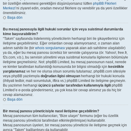
bir özelliğin eklenmesi gerektiğini düşünüyorsanız lütfen
phpBB Fikirleri
Merkezi
’ni ziyaret edin, oradan mevcut fikirlere oy verebilir ya da yeni özellikler
önerebilirsiniz.
Başa dön
Bu mesaj panosuyla ilgili hukuki sorunlar için veya suistimal durumlarda
kime başvurabilirim?
“Takım” sayfasında listelenmiş yöneticilerin herhangi biri ile şikayetleriniz için
iletişime geçebilirsiniz. Eğer onlardan cevap alamıyorsanız, o zaman alan
adının sahibi ile (bir
whois sorgulaması
yaparak alan adı sahibine ulaşılabilir)
ya da, eğer bu mesaj panosu ücretsiz bir serviste çalışıyorsa (ör. Yahoo!, free.fr,
f2s.com, v.b.), bu servisin yönetimi veya suistimal konularla ilgilenen bölümüyle
iletişime geçmelisiniz. Not: phpBB Limited, bu mesaj panosunun nasıl, nerede
ve kimler tarafından kullanıldığı konusunda bir bilgisi olmadığı için
kesinlikle
yargılanamaz
ve her ne olursa olsun sorumlu tutulamaz. phpBB.com sitesiyle
veya phpBB yazılımıyla
doğrudan ilgisi olmayan
herhangi bir hukuki konuda
(ihtiyati tedbir, mali sorumluluk, iftira vs.) phpBB Limited ile iletişime geçmeyin.
Bu yazılımın herhangi
üçüncü şahıslar tarafından kullanımıyla ilgili
phpBB
Limited’e e-posta gönderirseniz, ya çok kısa bir cevap alırsınız ya da hiç bir
cevap alamazsınız.
Başa dön
Bir mesaj panosu yöneticisiyle nasıl iletişime geçebilirim?
Mesaj panosunun tüm kullanıcıları, “Bize ulaşın” formunu (eğer bu özellik
mesaj panosu yöneticisi tarafından etkinleştirilmişse) kullanabilir.
Mesaj panosunun üyeleri, bir mesaj panosu yöneticisi ile iletişime geçmek için
ayrıca “Takım” bağlantısını da kullanabilir.