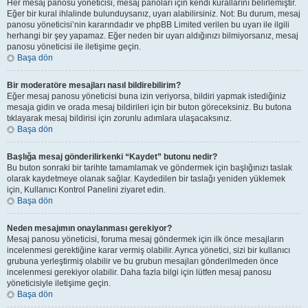
Her mesaj panosu yöneticisi, mesaj panoları için kendi kurallarını belirlemiştir.
Eğer bir kural ihlalinde bulunduysanız, uyarı alabilirsiniz. Not: Bu durum, mesaj
panosu yöneticisi’nin kararındadır ve phpBB Limited verilen bu uyarı ile ilgili
herhangi bir şey yapamaz. Eğer neden bir uyarı aldığınızı bilmiyorsanız, mesaj
panosu yöneticisi ile iletişime geçin.
Başa dön
Bir moderatöre mesajları nasıl bildirebilirim?
Eğer mesaj panosu yöneticisi buna izin veriyorsa, bildiri yapmak istediğiniz
mesaja gidin ve orada mesaj bildirileri için bir buton göreceksiniz. Bu butona
tıklayarak mesaj bildirisi için zorunlu adımlara ulaşacaksınız.
Başa dön
Başlığa mesaj gönderilirkenki “Kaydet” butonu nedir?
Bu buton sonraki bir tarihte tamamlamak ve göndermek için başlığınızı taslak
olarak kaydetmeye olanak sağlar. Kaydedilen bir taslağı yeniden yüklemek
için, Kullanıcı Kontrol Panelini ziyaret edin.
Başa dön
Neden mesajımın onaylanması gerekiyor?
Mesaj panosu yöneticisi, foruma mesaj göndermek için ilk önce mesajların
incelenmesi gerektiğine karar vermiş olabilir. Ayrıca yönetici, sizi bir kullanıcı
grubuna yerleştirmiş olabilir ve bu grubun mesajları gönderilmeden önce
incelenmesi gerekiyor olabilir. Daha fazla bilgi için lütfen mesaj panosu
yöneticisiyle iletişime geçin.
Başa dön