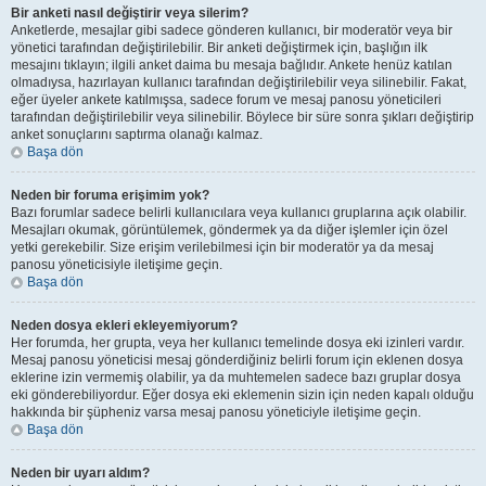
Bir anketi nasıl değiştirir veya silerim?
Anketlerde, mesajlar gibi sadece gönderen kullanıcı, bir moderatör veya bir
yönetici tarafından değiştirilebilir. Bir anketi değiştirmek için, başlığın ilk
mesajını tıklayın; ilgili anket daima bu mesaja bağlıdır. Ankete henüz katılan
olmadıysa, hazırlayan kullanıcı tarafından değiştirilebilir veya silinebilir. Fakat,
eğer üyeler ankete katılmışsa, sadece forum ve mesaj panosu yöneticileri
tarafından değiştirilebilir veya silinebilir. Böylece bir süre sonra şıkları değiştirip
anket sonuçlarını saptırma olanağı kalmaz.
Başa dön
Neden bir foruma erişimim yok?
Bazı forumlar sadece belirli kullanıcılara veya kullanıcı gruplarına açık olabilir.
Mesajları okumak, görüntülemek, göndermek ya da diğer işlemler için özel
yetki gerekebilir. Size erişim verilebilmesi için bir moderatör ya da mesaj
panosu yöneticisiyle iletişime geçin.
Başa dön
Neden dosya ekleri ekleyemiyorum?
Her forumda, her grupta, veya her kullanıcı temelinde dosya eki izinleri vardır.
Mesaj panosu yöneticisi mesaj gönderdiğiniz belirli forum için eklenen dosya
eklerine izin vermemiş olabilir, ya da muhtemelen sadece bazı gruplar dosya
eki gönderebiliyordur. Eğer dosya eki eklemenin sizin için neden kapalı olduğu
hakkında bir şüpheniz varsa mesaj panosu yöneticiyle iletişime geçin.
Başa dön
Neden bir uyarı aldım?