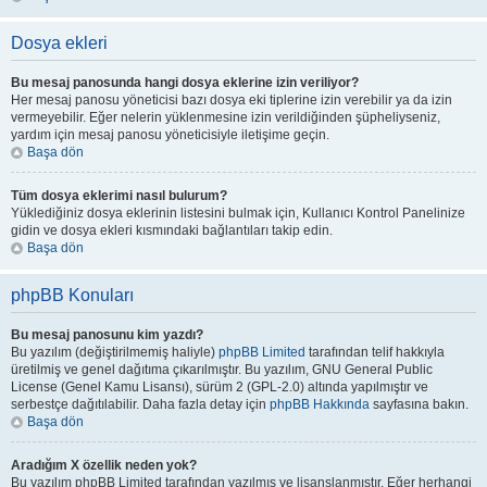
Dosya ekleri
Bu mesaj panosunda hangi dosya eklerine izin veriliyor?
Her mesaj panosu yöneticisi bazı dosya eki tiplerine izin verebilir ya da izin
vermeyebilir. Eğer nelerin yüklenmesine izin verildiğinden şüpheliyseniz,
yardım için mesaj panosu yöneticisiyle iletişime geçin.
Başa dön
Tüm dosya eklerimi nasıl bulurum?
Yüklediğiniz dosya eklerinin listesini bulmak için, Kullanıcı Kontrol Panelinize
gidin ve dosya ekleri kısmındaki bağlantıları takip edin.
Başa dön
phpBB Konuları
Bu mesaj panosunu kim yazdı?
Bu yazılım (değiştirilmemiş haliyle)
phpBB Limited
tarafından telif hakkıyla
üretilmiş ve genel dağıtıma çıkarılmıştır. Bu yazılım, GNU General Public
License (Genel Kamu Lisansı), sürüm 2 (GPL-2.0) altında yapılmıştır ve
serbestçe dağıtılabilir. Daha fazla detay için
phpBB Hakkında
sayfasına bakın.
Başa dön
Aradığım X özellik neden yok?
Bu yazılım phpBB Limited tarafından yazılmış ve lisanslanmıştır. Eğer herhangi