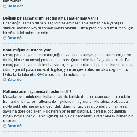
tam zamanı.
Başa dön
Değişik bir zaman dilimi seçtim ama saatler hala yanlış!
Eğer doğru zaman dilimini seçtiğinize eminseniz ve zaman hala yanlışsa,
sunucu saatinde kayıtlı zaman yanlış olabilir. Lütfen problemin düzeltilmesi için
bir yöneticiyi haberdar edin.
Başa dön
Konuştuğum dil listede yok!
Mesaj panosu yöneticisi konuştuğunuz dili destekleyen paketi kurmamıştır, ya
da hiç kimse bu mesaj panosunu konuştuğunuz dile henüz çevirmemiştir. Bir
mesaj panosu yöneticisine başvurup, ihtiyacınız olan dil paketini kurmasını rica
edin. Eğer dil paketi mevcut değilse, yeni bir çeviri oluşturmakta özgürsünüz.
Daha fazla bilgi
phpBB
® websitesinde bulunabilir.
Başa dön
Kullanıcı adımın yanındaki resim nedir?
Mesajları görüntülerken kullanıcı adı ile birlikte iki tane resim görüntülenebilir.
Bunlardan bir tanesi rütbeniz ile ilişkilendirilmiş; genellikle yıldız, blok ya da
nokta şeklinde; mesaj panosundaki durumunuzu veya gönderdiğiniz mesaj
sayısına göre değişkenlik gösteren bir resim olabilir. Diğeri ise, çoğunlukla
büyük boyda, her kullanıcı için kişisel ya da benzersiz, avatar olarak bilinen bir
resimdir.
Başa dön