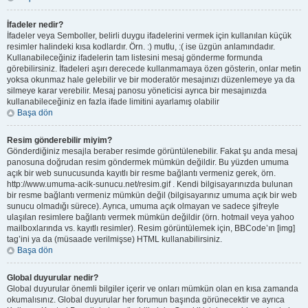
İfadeler nedir?
İfadeler veya Semboller, belirli duygu ifadelerini vermek için kullanılan küçük
resimler halindeki kısa kodlardır. Örn. :) mutlu, :( ise üzgün anlamındadır.
Kullanabileceğiniz ifadelerin tam listesini mesaj gönderme formunda
görebilirsiniz. İfadeleri aşırı derecede kullanmamaya özen gösterin, onlar metin
yoksa okunmaz hale gelebilir ve bir moderatör mesajınızı düzenlemeye ya da
silmeye karar verebilir. Mesaj panosu yöneticisi ayrıca bir mesajınızda
kullanabileceğiniz en fazla ifade limitini ayarlamış olabilir
Başa dön
Resim gönderebilir miyim?
Gönderdiğiniz mesajla beraber resimde görüntülenebilir. Fakat şu anda mesaj
panosuna doğrudan resim göndermek mümkün değildir. Bu yüzden umuma
açık bir web sunucusunda kayıtlı bir resme bağlantı vermeniz gerek, örn.
http://www.umuma-acik-sunucu.net/resim.gif . Kendi bilgisayarınızda bulunan
bir resme bağlantı vermeniz mümkün değil (bilgisayarınız umuma açık bir web
sunucu olmadığı sürece). Ayrıca, umuma açık olmayan ve sadece şifreyle
ulaşılan resimlere bağlantı vermek mümkün değildir (örn. hotmail veya yahoo
mailboxlarında vs. kayıtlı resimler). Resim görüntülemek için, BBCode’ın [img]
tag’ini ya da (müsaade verilmişse) HTML kullanabilirsiniz.
Başa dön
Global duyurular nedir?
Global duyurular önemli bilgiler içerir ve onları mümkün olan en kısa zamanda
okumalısınız. Global duyurular her forumun başında görünecektir ve ayrıca