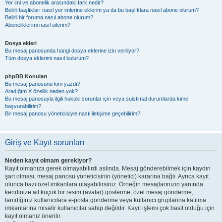
Yer imi ve abonelik arasındaki fark nedir?
Belirli başlıkları nasıl yer imlerine eklerim ya da bu başlıklara nasıl abone olurum?
Belirli bir foruma nasıl abone olurum?
Aboneliklerimi nasıl silerim?
Dosya ekleri
Bu mesaj panosunda hangi dosya eklerine izin veriliyor?
Tüm dosya eklerimi nasıl bulurum?
phpBB Konuları
Bu mesaj panosunu kim yazdı?
Aradığım X özellik neden yok?
Bu mesaj panosuyla ilgili hukuki sorunlar için veya suistimal durumlarda kime
başvurabilirim?
Bir mesaj panosu yöneticisiyle nasıl iletişime geçebilirim?
Giriş ve Kayıt sorunları
Neden kayıt olmam gerekiyor?
Kayıt olmanıza gerek olmayabilirdi aslında. Mesaj gönderebilmek için kaydın
şart olması, mesaj panosu yöneticisinin (yönetici) kararına bağlı. Ayrıca kayıt
olunca bazı özel imkanlara ulaşabilirsiniz. Örneğin mesajlarınızın yanında
kendinize ait küçük bir resim (avatar) gösterme, özel mesaj gönderme,
tanıdığınız kullanıcılara e-posta gönderme veya kullanıcı gruplarına katılma
imkanlarına misafir kullanıcılar sahip değildir. Kayıt işlemi çok basit olduğu için
kayıt olmanız önerilir.