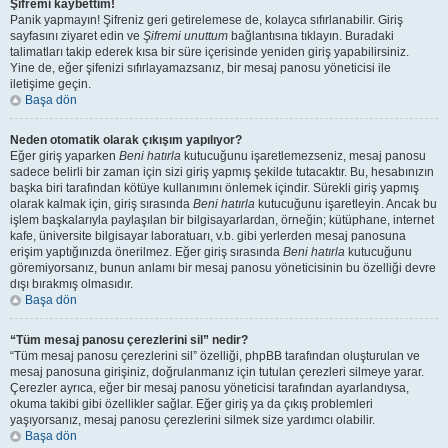
Şifremi kaybettim!
Panik yapmayın! Şifreniz geri getirelemese de, kolayca sıfırlanabilir. Giriş
sayfasını ziyaret edin ve
Şifremi unuttum
bağlantısına tıklayın. Buradaki
talimatları takip ederek kısa bir süre içerisinde yeniden giriş yapabilirsiniz.
Yine de, eğer şifenizi sıfırlayamazsanız, bir mesaj panosu yöneticisi ile
iletişime geçin.
Başa dön
Neden otomatik olarak çıkışım yapılıyor?
Eğer giriş yaparken
Beni hatırla
kutucuğunu işaretlemezseniz, mesaj panosu
sadece belirli bir zaman için sizi giriş yapmış şekilde tutacaktır. Bu, hesabınızın
başka biri tarafından kötüye kullanımını önlemek içindir. Sürekli giriş yapmış
olarak kalmak için, giriş sırasında
Beni hatırla
kutucuğunu işaretleyin. Ancak bu
işlem başkalarıyla paylaşılan bir bilgisayarlardan, örneğin; kütüphane, internet
kafe, üniversite bilgisayar laboratuarı, v.b. gibi yerlerden mesaj panosuna
erişim yaptığınızda önerilmez. Eğer giriş sırasında
Beni hatırla
kutucuğunu
göremiyorsanız, bunun anlamı bir mesaj panosu yöneticisinin bu özelliği devre
dışı bırakmış olmasıdır.
Başa dön
“Tüm mesaj panosu çerezlerini sil” nedir?
“Tüm mesaj panosu çerezlerini sil” özelliği, phpBB tarafından oluşturulan ve
mesaj panosuna girişiniz, doğrulanmanız için tutulan çerezleri silmeye yarar.
Çerezler ayrıca, eğer bir mesaj panosu yöneticisi tarafından ayarlandıysa,
okuma takibi gibi özellikler sağlar. Eğer giriş ya da çıkış problemleri
yaşıyorsanız, mesaj panosu çerezlerini silmek size yardımcı olabilir.
Başa dön