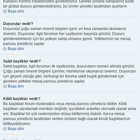
Kullanıcı Kontrol Panelinizden görebilirsiniz. Gerekli izinlere sahipseniz sizde
bir global duyuru gönderebilirsiniz, bu izinler yönetici tarafından ayarlanır.
Başa dön
Duyurular nedir?
Duyurular çoğu zaman önemli bilgileri içerir, en kısa zamanda okumanızı
öneririz. Duyurular, ilgili forumun her sayfasının başında görülür. Duyuru
gönderebilmeniz için bu yetkiye sahip olmanız gerek. Yetkilerinizi ise mesaj
panosu yöneticisi saptar.
Başa dön
Sabit başlıklar nedir?
Sabit başlıklar, ilgili forumun ilk sayfasında, duyuruların hemen altında görülür.
Çoğu zaman önemli bilgileri içerirler, mümkünse okumanızı öneririz. Duyurular
için geçerli olduğu gibi, herhangi bir foruma sabit başlık göndermek için
gereken yetkileri mesaj panosu yöneticisi saptar.
Başa dön
Kilitli başlıklar nedir?
Bu başlıkları forum moderatörü veya mesaj panosu yöneticisi kilitler. Kilitli
başlıkları yanıtlamak mümkün değildir, içerdikleri anketler otomatik olarak sona
erir. Başlıklar bir çok nedenlerden dolayı kilitlenmiş olabilir. Ayrıca mesaj
panosu yöneticisi tarafından verilen izinlere bağlı olarak kendi başlıklarınızı
kilitleyebilirsiniz.
Başa dön