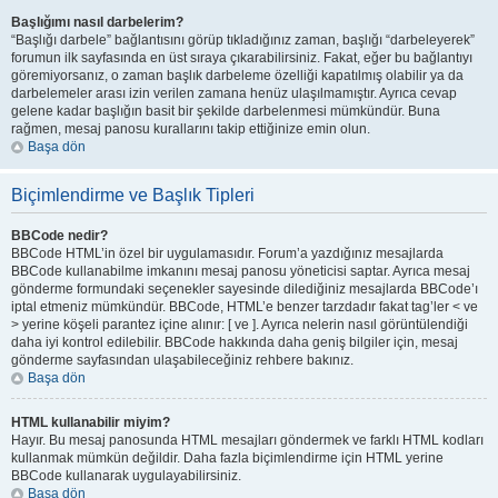
Başlığımı nasıl darbelerim?
“Başlığı darbele” bağlantısını görüp tıkladığınız zaman, başlığı “darbeleyerek”
forumun ilk sayfasında en üst sıraya çıkarabilirsiniz. Fakat, eğer bu bağlantıyı
göremiyorsanız, o zaman başlık darbeleme özelliği kapatılmış olabilir ya da
darbelemeler arası izin verilen zamana henüz ulaşılmamıştır. Ayrıca cevap
gelene kadar başlığın basit bir şekilde darbelenmesi mümkündür. Buna
rağmen, mesaj panosu kurallarını takip ettiğinize emin olun.
Başa dön
Biçimlendirme ve Başlık Tipleri
BBCode nedir?
BBCode HTML’in özel bir uygulamasıdır. Forum’a yazdığınız mesajlarda
BBCode kullanabilme imkanını mesaj panosu yöneticisi saptar. Ayrıca mesaj
gönderme formundaki seçenekler sayesinde dilediğiniz mesajlarda BBCode’ı
iptal etmeniz mümkündür. BBCode, HTML’e benzer tarzdadır fakat tag’ler < ve
> yerine köşeli parantez içine alınır: [ ve ]. Ayrıca nelerin nasıl görüntülendiği
daha iyi kontrol edilebilir. BBCode hakkında daha geniş bilgiler için, mesaj
gönderme sayfasından ulaşabileceğiniz rehbere bakınız.
Başa dön
HTML kullanabilir miyim?
Hayır. Bu mesaj panosunda HTML mesajları göndermek ve farklı HTML kodları
kullanmak mümkün değildir. Daha fazla biçimlendirme için HTML yerine
BBCode kullanarak uygulayabilirsiniz.
Başa dön