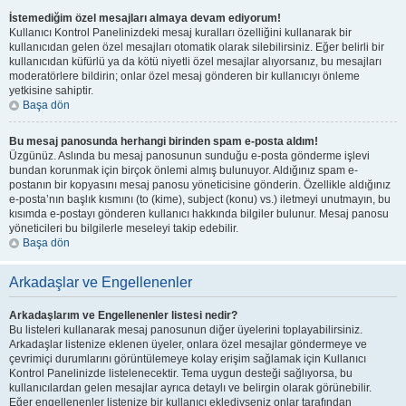
İstemediğim özel mesajları almaya devam ediyorum!
Kullanıcı Kontrol Panelinizdeki mesaj kuralları özelliğini kullanarak bir
kullanıcıdan gelen özel mesajları otomatik olarak silebilirsiniz. Eğer belirli bir
kullanıcıdan küfürlü ya da kötü niyetli özel mesajlar alıyorsanız, bu mesajları
moderatörlere bildirin; onlar özel mesaj gönderen bir kullanıcıyı önleme
yetkisine sahiptir.
Başa dön
Bu mesaj panosunda herhangi birinden spam e-posta aldım!
Üzgünüz. Aslında bu mesaj panosunun sunduğu e-posta gönderme işlevi
bundan korunmak için birçok önlemi almış bulunuyor. Aldığınız spam e-
postanın bir kopyasını mesaj panosu yöneticisine gönderin. Özellikle aldığınız
e-posta’nın başlık kısmını (to (kime), subject (konu) vs.) iletmeyi unutmayın, bu
kısımda e-postayı gönderen kullanıcı hakkında bilgiler bulunur. Mesaj panosu
yöneticileri bu bilgilerle meseleyi takip edebilir.
Başa dön
Arkadaşlar ve Engellenenler
Arkadaşlarım ve Engellenenler listesi nedir?
Bu listeleri kullanarak mesaj panosunun diğer üyelerini toplayabilirsiniz.
Arkadaşlar listenize eklenen üyeler, onlara özel mesajlar göndermeye ve
çevrimiçi durumlarını görüntülemeye kolay erişim sağlamak için Kullanıcı
Kontrol Panelinizde listelenecektir. Tema uygun desteği sağlıyorsa, bu
kullanıcılardan gelen mesajlar ayrıca detaylı ve belirgin olarak görünebilir.
Eğer engellenenler listenize bir kullanıcı eklediyseniz onlar tarafından