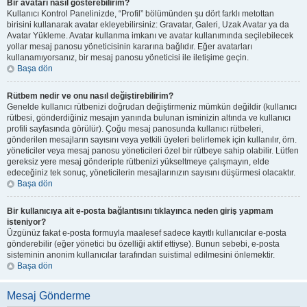
Bir avatarı nasıl gösterebilirim?
Kullanıcı Kontrol Panelinizde, “Profil” bölümünden şu dört farklı metottan
birisini kullanarak avatar ekleyebilirsiniz: Gravatar, Galeri, Uzak Avatar ya da
Avatar Yükleme. Avatar kullanma imkanı ve avatar kullanımında seçilebilecek
yollar mesaj panosu yöneticisinin kararına bağlıdır. Eğer avatarları
kullanamıyorsanız, bir mesaj panosu yöneticisi ile iletişime geçin.
Başa dön
Rütbem nedir ve onu nasıl değiştirebilirim?
Genelde kullanıcı rütbenizi doğrudan değiştirmeniz mümkün değildir (kullanıcı
rütbesi, gönderdiğiniz mesajın yanında bulunan isminizin altında ve kullanıcı
profili sayfasında görülür). Çoğu mesaj panosunda kullanıcı rütbeleri,
gönderilen mesajların sayısını veya yetkili üyeleri belirlemek için kullanılır, örn.
yöneticiler veya mesaj panosu yöneticileri özel bir rütbeye sahip olabilir. Lütfen
gereksiz yere mesaj gönderipte rütbenizi yükseltmeye çalışmayın, elde
edeceğiniz tek sonuç, yöneticilerin mesajlarınızın sayısını düşürmesi olacaktır.
Başa dön
Bir kullanıcıya ait e-posta bağlantısını tıklayınca neden giriş yapmam
isteniyor?
Üzgünüz fakat e-posta formuyla maalesef sadece kayıtlı kullanıcılar e-posta
gönderebilir (eğer yönetici bu özelliği aktif ettiyse). Bunun sebebi, e-posta
sisteminin anonim kullanıcılar tarafından suistimal edilmesini önlemektir.
Başa dön
Mesaj Gönderme