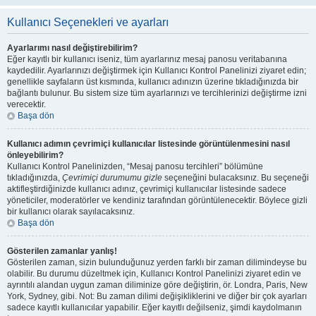
Kullanıcı Seçenekleri ve ayarları
Ayarlarımı nasıl değiştirebilirim?
Eğer kayıtlı bir kullanıcı iseniz, tüm ayarlarınız mesaj panosu veritabanına
kaydedilir. Ayarlarınızı değiştirmek için Kullanıcı Kontrol Panelinizi ziyaret edin;
genellikle sayfaların üst kısmında, kullanıcı adınızın üzerine tıkladığınızda bir
bağlantı bulunur. Bu sistem size tüm ayarlarınızı ve tercihlerinizi değiştirme izni
verecektir.
Başa dön
Kullanıcı adımın çevrimiçi kullanıcılar listesinde görüntülenmesini nasıl
önleyebilirim?
Kullanıcı Kontrol Panelinizden, “Mesaj panosu tercihleri” bölümüne
tıkladığınızda,
Çevrimiçi durumumu gizle
seçeneğini bulacaksınız. Bu seçeneği
aktifleştirdiğinizde kullanıcı adınız, çevrimiçi kullanıcılar listesinde sadece
yöneticiler, moderatörler ve kendiniz tarafından görüntülenecektir. Böylece gizli
bir kullanıcı olarak sayılacaksınız.
Başa dön
Gösterilen zamanlar yanlış!
Gösterilen zaman, sizin bulunduğunuz yerden farklı bir zaman dilimindeyse bu
olabilir. Bu durumu düzeltmek için, Kullanıcı Kontrol Panelinizi ziyaret edin ve
ayrıntılı alandan uygun zaman diliminize göre değiştirin, ör. Londra, Paris, New
York, Sydney, gibi. Not: Bu zaman dilimi değişikliklerini ve diğer bir çok ayarları
sadece kayıtlı kullanıcılar yapabilir. Eğer kayıtlı değilseniz, şimdi kaydolmanın