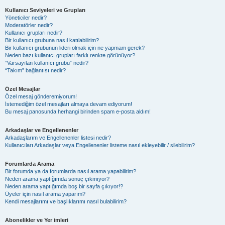
Kullanıcı Seviyeleri ve Grupları
Yöneticiler nedir?
Moderatörler nedir?
Kullanıcı grupları nedir?
Bir kullanıcı grubuna nasıl katılabilirim?
Bir kullanıcı grubunun lideri olmak için ne yapmam gerek?
Neden bazı kullanıcı grupları farklı renkte görünüyor?
“Varsayılan kullanıcı grubu” nedir?
“Takım” bağlantısı nedir?
Özel Mesajlar
Özel mesaj gönderemiyorum!
İstemediğim özel mesajları almaya devam ediyorum!
Bu mesaj panosunda herhangi birinden spam e-posta aldım!
Arkadaşlar ve Engellenenler
Arkadaşlarım ve Engellenenler listesi nedir?
Kullanıcıları Arkadaşlar veya Engellenenler listeme nasıl ekleyebilir / silebilirim?
Forumlarda Arama
Bir forumda ya da forumlarda nasıl arama yapabilirim?
Neden arama yaptığımda sonuç çıkmıyor?
Neden arama yaptığımda boş bir sayfa çıkıyor!?
Üyeler için nasıl arama yaparım?
Kendi mesajlarımı ve başlıklarımı nasıl bulabilirim?
Abonelikler ve Yer imleri