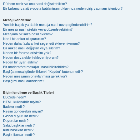
Rütbem nedir ve onu nasıl değiştirebilirim?
Bir kullanıcıya ait e-posta bağlantısını tıklayınca neden giriş yapmam isteniyor?
Mesaj Gönderme
Yeni bir başlık ya da bir mesaja nasıl cevap gönderebilirim?
Bir mesajı nasıl silebilir veya düzenleyebilirim?
Mesajıma bir imza nasıl eklerim?
Nasıl bir anket oluştururum?
Neden daha fazla anket seçeneği ekleyemiyorum?
Bir anketi nasıl değiştirir veya silerim?
Neden bir foruma erişimim yok?
Neden dosya ekleri ekleyemiyorum?
Neden bir uyarı aldım?
Bir moderatöre mesajları nasıl bildirebilirim?
Başlığa mesaj gönderilirkenki “Kaydet” butonu nedir?
Neden mesajımın onaylanması gerekiyor?
Başlığımı nasıl darbelerim?
Biçimlendirme ve Başlık Tipleri
BBCode nedir?
HTML kullanabilir miyim?
İfadeler nedir?
Resim gönderebilir miyim?
Global duyurular nedir?
Duyurular nedir?
Sabit başlıklar nedir?
Kilitli başlıklar nedir?
Başlık ikonları nedir?