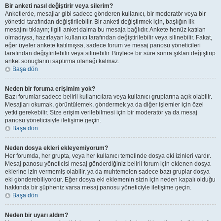
Bir anketi nasıl değiştirir veya silerim?
Anketlerde, mesajlar gibi sadece gönderen kullanıcı, bir moderatör veya bir
yönetici tarafından değiştirilebilir. Bir anketi değiştirmek için, başlığın ilk
mesajını tıklayın; ilgili anket daima bu mesaja bağlıdır. Ankete henüz katılan
olmadıysa, hazırlayan kullanıcı tarafından değiştirilebilir veya silinebilir. Fakat,
eğer üyeler ankete katılmışsa, sadece forum ve mesaj panosu yöneticileri
tarafından değiştirilebilir veya silinebilir. Böylece bir süre sonra şıkları değiştirip
anket sonuçlarını saptırma olanağı kalmaz.
Başa dön
Neden bir foruma erişimim yok?
Bazı forumlar sadece belirli kullanıcılara veya kullanıcı gruplarına açık olabilir.
Mesajları okumak, görüntülemek, göndermek ya da diğer işlemler için özel
yetki gerekebilir. Size erişim verilebilmesi için bir moderatör ya da mesaj
panosu yöneticisiyle iletişime geçin.
Başa dön
Neden dosya ekleri ekleyemiyorum?
Her forumda, her grupta, veya her kullanıcı temelinde dosya eki izinleri vardır.
Mesaj panosu yöneticisi mesaj gönderdiğiniz belirli forum için eklenen dosya
eklerine izin vermemiş olabilir, ya da muhtemelen sadece bazı gruplar dosya
eki gönderebiliyordur. Eğer dosya eki eklemenin sizin için neden kapalı olduğu
hakkında bir şüpheniz varsa mesaj panosu yöneticiyle iletişime geçin.
Başa dön
Neden bir uyarı aldım?