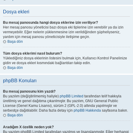
Dosya ekleri
Bu mesaj panosunda hangi dosya eklerine izin veriliyor?
Her mesaj panosu yöneticisi bazı dosya eki tiplerine izin verebilir ya da izin
vermeyebilir. Eğer nelerin yüklenmesine izin verildiğinden şüpheliyseniz,
yardım için mesaj panosu yöneticisiyle iletişime geçin.
Başa dön
Tüm dosya eklerimi nasıl bulurum?
Yüklediğiniz dosya eklerinin listesini bulmak için, Kullanıcı Kontrol Panelinize
gidin ve dosya ekleri kısmındaki bağlantıları takip edin.
Başa dön
phpBB Konuları
Bu mesaj panosunu kim yazdı?
Bu yazılım (değiştirilmemiş haliyle)
phpBB Limited
tarafından telif hakkıyla
üretilmiş ve genel dağıtıma çıkarılmıştır. Bu yazılım, GNU General Public
License (Genel Kamu Lisansı), sürüm 2 (GPL-2.0) altında yapılmıştır ve
serbestçe dağıtılabilir. Daha fazla detay için
phpBB Hakkında
sayfasına bakın.
Başa dön
Aradığım X özellik neden yok?
Bu yazılım phpBB Limited tarafından yazılmış ve lisanslanmıştır. Eğer herhangi