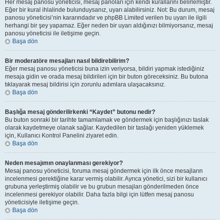
Her mesaj panosu yöneticisi, mesaj panoları için kendi kurallarını belirlemiştir.
Eğer bir kural ihlalinde bulunduysanız, uyarı alabilirsiniz. Not: Bu durum, mesaj
panosu yöneticisi’nin kararındadır ve phpBB Limited verilen bu uyarı ile ilgili
herhangi bir şey yapamaz. Eğer neden bir uyarı aldığınızı bilmiyorsanız, mesaj
panosu yöneticisi ile iletişime geçin.
Başa dön
Bir moderatöre mesajları nasıl bildirebilirim?
Eğer mesaj panosu yöneticisi buna izin veriyorsa, bildiri yapmak istediğiniz
mesaja gidin ve orada mesaj bildirileri için bir buton göreceksiniz. Bu butona
tıklayarak mesaj bildirisi için zorunlu adımlara ulaşacaksınız.
Başa dön
Başlığa mesaj gönderilirkenki “Kaydet” butonu nedir?
Bu buton sonraki bir tarihte tamamlamak ve göndermek için başlığınızı taslak
olarak kaydetmeye olanak sağlar. Kaydedilen bir taslağı yeniden yüklemek
için, Kullanıcı Kontrol Panelini ziyaret edin.
Başa dön
Neden mesajımın onaylanması gerekiyor?
Mesaj panosu yöneticisi, foruma mesaj göndermek için ilk önce mesajların
incelenmesi gerektiğine karar vermiş olabilir. Ayrıca yönetici, sizi bir kullanıcı
grubuna yerleştirmiş olabilir ve bu grubun mesajları gönderilmeden önce
incelenmesi gerekiyor olabilir. Daha fazla bilgi için lütfen mesaj panosu
yöneticisiyle iletişime geçin.
Başa dön