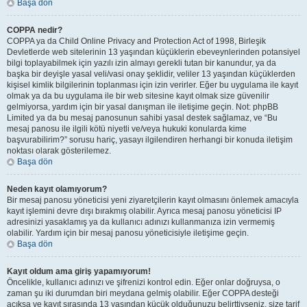
Başa dön
COPPA nedir?
COPPA ya da Child Online Privacy and Protection Act of 1998, Birleşik
Devletlerde web sitelerinin 13 yaşından küçüklerin ebeveynlerinden potansiyel
bilgi toplayabilmek için yazılı izin almayı gerekli tutan bir kanundur, ya da
başka bir deyişle yasal veli/vasi onay şeklidir, veliler 13 yaşından küçüklerden
kişisel kimlik bilgilerinin toplanması için izin verirler. Eğer bu uygulama ile kayıt
olmak ya da bu uygulama ile bir web sitesine kayıt olmak size güvenilir
gelmiyorsa, yardım için bir yasal danışman ile iletişime geçin. Not: phpBB
Limited ya da bu mesaj panosunun sahibi yasal destek sağlamaz, ve “Bu
mesaj panosu ile ilgili kötü niyetli ve/veya hukuki konularda kime
başvurabilirim?” sorusu hariç, yasayı ilgilendiren herhangi bir konuda iletişim
noktası olarak gösterilemez.
Başa dön
Neden kayıt olamıyorum?
Bir mesaj panosu yöneticisi yeni ziyaretçilerin kayıt olmasını önlemek amacıyla
kayıt işlemini devre dışı bırakmış olabilir. Ayrıca mesaj panosu yöneticisi IP
adresinizi yasaklamış ya da kullanıcı adınızı kullanmanıza izin vermemiş
olabilir. Yardım için bir mesaj panosu yöneticisiyle iletişime geçin.
Başa dön
Kayıt oldum ama giriş yapamıyorum!
Öncelikle, kullanıcı adınızı ve şifrenizi kontrol edin. Eğer onlar doğruysa, o
zaman şu iki durumdan biri meydana gelmiş olabilir. Eğer COPPA desteği
açıksa ve kayıt sırasında 13 yaşından küçük olduğunuzu belirttiyseniz, size tarif