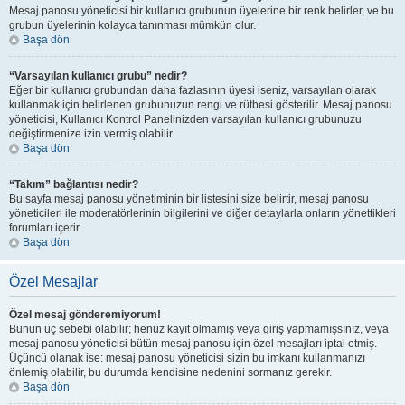
Mesaj panosu yöneticisi bir kullanıcı grubunun üyelerine bir renk belirler, ve bu
grubun üyelerinin kolayca tanınması mümkün olur.
Başa dön
“Varsayılan kullanıcı grubu” nedir?
Eğer bir kullanıcı grubundan daha fazlasının üyesi iseniz, varsayılan olarak
kullanmak için belirlenen grubunuzun rengi ve rütbesi gösterilir. Mesaj panosu
yöneticisi, Kullanıcı Kontrol Panelinizden varsayılan kullanıcı grubunuzu
değiştirmenize izin vermiş olabilir.
Başa dön
“Takım” bağlantısı nedir?
Bu sayfa mesaj panosu yönetiminin bir listesini size belirtir, mesaj panosu
yöneticileri ile moderatörlerinin bilgilerini ve diğer detaylarla onların yönettikleri
forumları içerir.
Başa dön
Özel Mesajlar
Özel mesaj gönderemiyorum!
Bunun üç sebebi olabilir; henüz kayıt olmamış veya giriş yapmamışsınız, veya
mesaj panosu yöneticisi bütün mesaj panosu için özel mesajları iptal etmiş.
Üçüncü olanak ise: mesaj panosu yöneticisi sizin bu imkanı kullanmanızı
önlemiş olabilir, bu durumda kendisine nedenini sormanız gerekir.
Başa dön