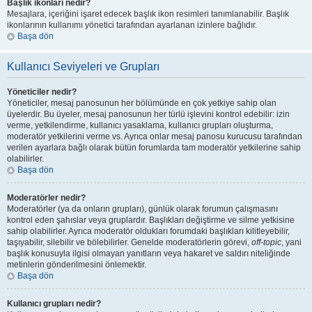
Başlık ikonları nedir?
Mesajlara, içeriğini işaret edecek başlık ikon resimleri tanımlanabilir. Başlık
ikonlarının kullanımı yönetici tarafından ayarlanan izinlere bağlıdır.
Başa dön
Kullanıcı Seviyeleri ve Grupları
Yöneticiler nedir?
Yöneticiler, mesaj panosunun her bölümünde en çok yetkiye sahip olan
üyelerdir. Bu üyeler, mesaj panosunun her türlü işlevini kontrol edebilir: izin
verme, yetkilendirme, kullanıcı yasaklama, kullanıcı grupları oluşturma,
moderatör yetkilerini verme vs. Ayrıca onlar mesaj panosu kurucusu tarafından
verilen ayarlara bağlı olarak bütün forumlarda tam moderatör yetkilerine sahip
olabilirler.
Başa dön
Moderatörler nedir?
Moderatörler (ya da onların grupları), günlük olarak forumun çalışmasını
kontrol eden şahıslar veya gruplardır. Başlıkları değiştirme ve silme yetkisine
sahip olabilirler. Ayrıca moderatör oldukları forumdaki başlıkları kilitleyebilir,
taşıyabilir, silebilir ve bölebilirler. Genelde moderatörlerin görevi,
off-topic
, yani
başlık konusuyla ilgisi olmayan yanıtların veya hakaret ve saldırı niteliğinde
metinlerin gönderilmesini önlemektir.
Başa dön
Kullanıcı grupları nedir?