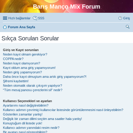
Barış Manço Mix Forum
Hızlı bağlantılar
SSS
Giriş
Forum Ana Sayfa
ra
Sıkça Sorulan Sorular
Giriş ve Kayıt sorunları
Neden kayıt olmam gerekiyor?
COPPA nedir?
Neden kayıt olamıyorum?
Kayıt oldum ama giriş yapamıyorum!
Neden giriş yapamıyorum?
Daha önce kayıt olmuştum ama artık giriş yapamıyorum?!
Şifremi kaybettim!
Neden otomatik olarak çıkışım yapılıyor?
“Tüm mesaj panosu çerezlerini sil” nedir?
Kullanıcı Seçenekleri ve ayarları
Ayarlarımı nasıl değiştirebilirim?
Kullanıcı adımın çevrimiçi kullanıcılar listesinde görüntülenmesini nasıl önleyebilirim?
Gösterilen zamanlar yanlış!
Değişik bir zaman dilimi seçtim ama saatler hala yanlış!
Konuştuğum dil listede yok!
Kullanıcı adımın yanındaki resim nedir?
Bir avatarı nasıl gösterebilirim?