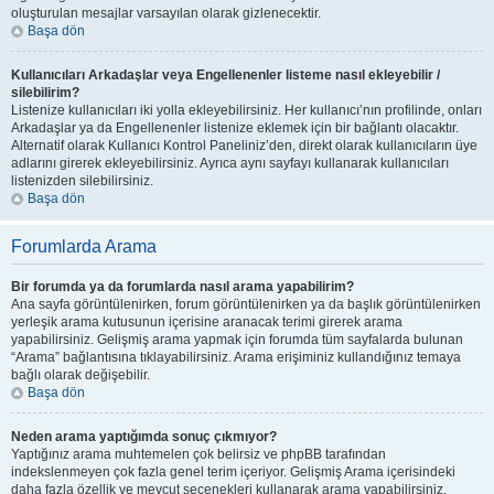
oluşturulan mesajlar varsayılan olarak gizlenecektir.
Başa dön
Kullanıcıları Arkadaşlar veya Engellenenler listeme nasıl ekleyebilir /
silebilirim?
Listenize kullanıcıları iki yolla ekleyebilirsiniz. Her kullanıcı’nın profilinde, onları
Arkadaşlar ya da Engellenenler listenize eklemek için bir bağlantı olacaktır.
Alternatif olarak Kullanıcı Kontrol Paneliniz’den, direkt olarak kullanıcıların üye
adlarını girerek ekleyebilirsiniz. Ayrıca aynı sayfayı kullanarak kullanıcıları
listenizden silebilirsiniz.
Başa dön
Forumlarda Arama
Bir forumda ya da forumlarda nasıl arama yapabilirim?
Ana sayfa görüntülenirken, forum görüntülenirken ya da başlık görüntülenirken
yerleşik arama kutusunun içerisine aranacak terimi girerek arama
yapabilirsiniz. Gelişmiş arama yapmak için forumda tüm sayfalarda bulunan
“Arama” bağlantısına tıklayabilirsiniz. Arama erişiminiz kullandığınız temaya
bağlı olarak değişebilir.
Başa dön
Neden arama yaptığımda sonuç çıkmıyor?
Yaptığınız arama muhtemelen çok belirsiz ve phpBB tarafından
indekslenmeyen çok fazla genel terim içeriyor. Gelişmiş Arama içerisindeki
daha fazla özellik ve mevcut seçenekleri kullanarak arama yapabilirsiniz.