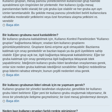
Kullanıcı grupları, mesaj panosu yöneticilerinin kullanıcıları grup halinde
ayırabilmesi için öngörülen bir yöntemdir. Her kullanıcı (çoğu mesaj
panolarından farklı olarak) bir çok gruba üye olabilir ve her gruba ayrı ayrı
izinler tanımlanabilir. Bu şekilde mesaj panosu yöneticileri belirli kullanıcılara
rahatlıkla moderatör yetkilerini veya özel forumlara ulaşma yetkisini vs.
verebilir
Başa dön
Bir kullanıcı grubuna nasıl katılabilirim?
Bir kullanıcı grubuna katılabilmek için, Kullanıcı Kontrol Panelinizden “Kullanıcı
grupları” bağlantısına tıklayın; oradan tüm kullanıcı gruplarını
görüntüleyebilirsiniz. Grupların tümü
erişime açık
olmayabilir. Bazılarına
katılmak için onay gerekebilir ve bazıları kapalı ya da gizli üyeliklere sahip
olabilir. Eğer grup açık ise, ilgili bağlantıya tıklayarak katılabilirsiniz. Eğer bir
gruba katılmak için onay gerekiyorsa ilgili bağlantıya tıklayarak istek
yapabilirsiniz. İsteğinizin kullanıcı grubu lideri tarafından onaylanması gerek,
onlar size neden gruba katılmak istediğinizi sorabilirler. İsteğiniz reddedilirse
grup liderini rahatsız etmeyin; bunun çeşitli nedenleri olsa gerek.
Başa dön
Bir kullanıcı grubunun lideri olmak için ne yapmam gerek?
Kullanıcı grupları bir yönetici tarafından oluşturulur, genellikle bir kullanıcı
grubu lideri belirlenir. Eğer yeni bir kullanıcı grubu oluşturmak istiyorsanız, ilk
önce bir yöneticiyle iletişime geçmelisiniz; bir özel mesaj göndermeyi deneyin.
Başa dön
Neden bazı kullanıcı grupları farklı renkte görünüyor?