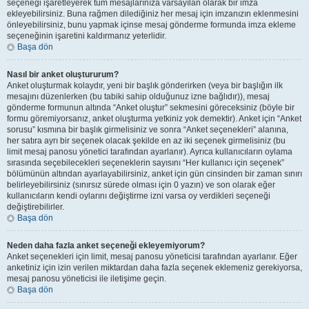
seçeneği işaretleyerek tüm mesajlarınıza varsayılan olarak bir imza
ekleyebilirsiniz. Buna rağmen dilediğiniz her mesaj için imzanızın eklenmesini
önleyebilirsiniz, bunu yapmak içinse mesaj gönderme formunda imza ekleme
seçeneğinin işaretini kaldırmanız yeterlidir.
Başa dön
Nasıl bir anket oluştururum?
Anket oluşturmak kolaydır, yeni bir başlık gönderirken (veya bir başlığın ilk
mesajını düzenlerken (bu tabiki sahip olduğunuz izne bağlıdır)), mesaj
gönderme formunun altında “Anket oluştur” sekmesini göreceksiniz (böyle bir
formu göremiyorsanız, anket oluşturma yetkiniz yok demektir). Anket için “Anket
sorusu” kısmına bir başlık girmelisiniz ve sonra “Anket seçenekleri” alanına,
her satıra ayrı bir seçenek olacak şekilde en az iki seçenek girmelisiniz (bu
limit mesaj panosu yönetici tarafından ayarlanır). Ayrıca kullanıcıların oylama
sırasında seçebilecekleri seçeneklerin sayısını “Her kullanıcı için seçenek”
bölümünün altından ayarlayabilirsiniz, anket için gün cinsinden bir zaman sınırı
belirleyebilirsiniz (sınırsız sürede olması için 0 yazın) ve son olarak eğer
kullanıcıların kendi oylarını değiştirme izni varsa oy verdikleri seçeneği
değiştirebilirler.
Başa dön
Neden daha fazla anket seçeneği ekleyemiyorum?
Anket seçenekleri için limit, mesaj panosu yöneticisi tarafından ayarlanır. Eğer
anketiniz için izin verilen miktardan daha fazla seçenek eklemeniz gerekiyorsa,
mesaj panosu yöneticisi ile iletişime geçin.
Başa dön