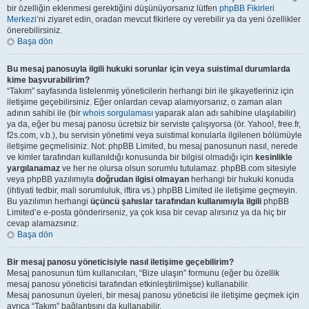
bir özelliğin eklenmesi gerektiğini düşünüyorsanız lütfen
phpBB Fikirleri
Merkezi
’ni ziyaret edin, oradan mevcut fikirlere oy verebilir ya da yeni özellikler
önerebilirsiniz.
Başa dön
Bu mesaj panosuyla ilgili hukuki sorunlar için veya suistimal durumlarda
kime başvurabilirim?
“Takım” sayfasında listelenmiş yöneticilerin herhangi biri ile şikayetleriniz için
iletişime geçebilirsiniz. Eğer onlardan cevap alamıyorsanız, o zaman alan
adının sahibi ile (bir
whois sorgulaması
yaparak alan adı sahibine ulaşılabilir)
ya da, eğer bu mesaj panosu ücretsiz bir serviste çalışıyorsa (ör. Yahoo!, free.fr,
f2s.com, v.b.), bu servisin yönetimi veya suistimal konularla ilgilenen bölümüyle
iletişime geçmelisiniz. Not: phpBB Limited, bu mesaj panosunun nasıl, nerede
ve kimler tarafından kullanıldığı konusunda bir bilgisi olmadığı için
kesinlikle
yargılanamaz
ve her ne olursa olsun sorumlu tutulamaz. phpBB.com sitesiyle
veya phpBB yazılımıyla
doğrudan ilgisi olmayan
herhangi bir hukuki konuda
(ihtiyati tedbir, mali sorumluluk, iftira vs.) phpBB Limited ile iletişime geçmeyin.
Bu yazılımın herhangi
üçüncü şahıslar tarafından kullanımıyla ilgili
phpBB
Limited’e e-posta gönderirseniz, ya çok kısa bir cevap alırsınız ya da hiç bir
cevap alamazsınız.
Başa dön
Bir mesaj panosu yöneticisiyle nasıl iletişime geçebilirim?
Mesaj panosunun tüm kullanıcıları, “Bize ulaşın” formunu (eğer bu özellik
mesaj panosu yöneticisi tarafından etkinleştirilmişse) kullanabilir.
Mesaj panosunun üyeleri, bir mesaj panosu yöneticisi ile iletişime geçmek için
ayrıca “Takım” bağlantısını da kullanabilir.