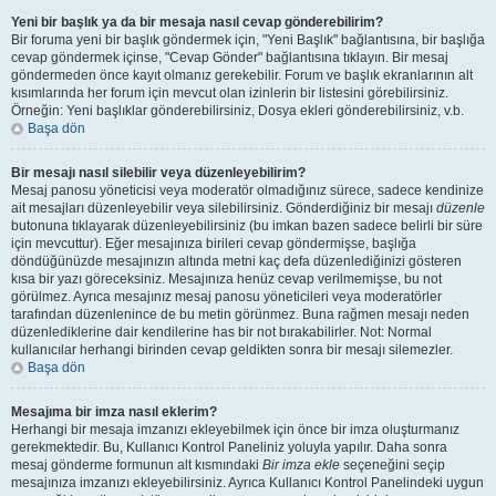
Yeni bir başlık ya da bir mesaja nasıl cevap gönderebilirim?
Bir foruma yeni bir başlık göndermek için, "Yeni Başlık" bağlantısına, bir başlığa
cevap göndermek içinse, "Cevap Gönder" bağlantısına tıklayın. Bir mesaj
göndermeden önce kayıt olmanız gerekebilir. Forum ve başlık ekranlarının alt
kısımlarında her forum için mevcut olan izinlerin bir listesini görebilirsiniz.
Örneğin: Yeni başlıklar gönderebilirsiniz, Dosya ekleri gönderebilirsiniz, v.b.
Başa dön
Bir mesajı nasıl silebilir veya düzenleyebilirim?
Mesaj panosu yöneticisi veya moderatör olmadığınız sürece, sadece kendinize
ait mesajları düzenleyebilir veya silebilirsiniz. Gönderdiğiniz bir mesajı
düzenle
butonuna tıklayarak düzenleyebilirsiniz (bu imkan bazen sadece belirli bir süre
için mevcuttur). Eğer mesajınıza birileri cevap göndermişse, başlığa
döndüğünüzde mesajınızın altında metni kaç defa düzenlediğinizi gösteren
kısa bir yazı göreceksiniz. Mesajınıza henüz cevap verilmemişse, bu not
görülmez. Ayrıca mesajınız mesaj panosu yöneticileri veya moderatörler
tarafından düzenlenince de bu metin görünmez. Buna rağmen mesajı neden
düzenlediklerine dair kendilerine has bir not bırakabilirler. Not: Normal
kullanıcılar herhangi birinden cevap geldikten sonra bir mesajı silemezler.
Başa dön
Mesajıma bir imza nasıl eklerim?
Herhangi bir mesaja imzanızı ekleyebilmek için önce bir imza oluşturmanız
gerekmektedir. Bu, Kullanıcı Kontrol Paneliniz yoluyla yapılır. Daha sonra
mesaj gönderme formunun alt kısmındaki
Bir imza ekle
seçeneğini seçip
mesajınıza imzanızı ekleyebilirsiniz. Ayrıca Kullanıcı Kontrol Panelindeki uygun