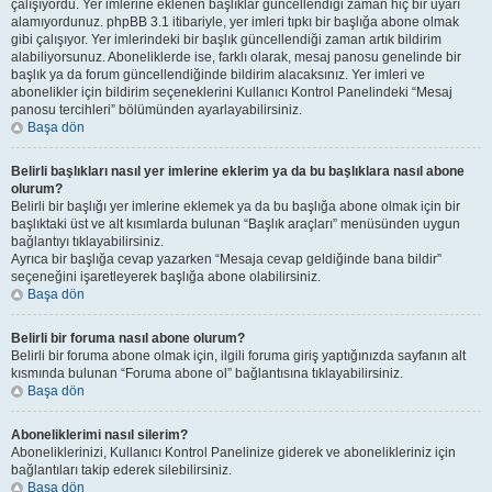
çalışıyordu. Yer imlerine eklenen başlıklar güncellendiği zaman hiç bir uyarı
alamıyordunuz. phpBB 3.1 itibariyle, yer imleri tıpkı bir başlığa abone olmak
gibi çalışıyor. Yer imlerindeki bir başlık güncellendiği zaman artık bildirim
alabiliyorsunuz. Aboneliklerde ise, farklı olarak, mesaj panosu genelinde bir
başlık ya da forum güncellendiğinde bildirim alacaksınız. Yer imleri ve
abonelikler için bildirim seçeneklerini Kullanıcı Kontrol Panelindeki “Mesaj
panosu tercihleri” bölümünden ayarlayabilirsiniz.
Başa dön
Belirli başlıkları nasıl yer imlerine eklerim ya da bu başlıklara nasıl abone
olurum?
Belirli bir başlığı yer imlerine eklemek ya da bu başlığa abone olmak için bir
başlıktaki üst ve alt kısımlarda bulunan “Başlık araçları” menüsünden uygun
bağlantıyı tıklayabilirsiniz.
Ayrıca bir başlığa cevap yazarken “Mesaja cevap geldiğinde bana bildir”
seçeneğini işaretleyerek başlığa abone olabilirsiniz.
Başa dön
Belirli bir foruma nasıl abone olurum?
Belirli bir foruma abone olmak için, ilgili foruma giriş yaptığınızda sayfanın alt
kısmında bulunan “Foruma abone ol” bağlantısına tıklayabilirsiniz.
Başa dön
Aboneliklerimi nasıl silerim?
Aboneliklerinizi, Kullanıcı Kontrol Panelinize giderek ve abonelikleriniz için
bağlantıları takip ederek silebilirsiniz.
Başa dön