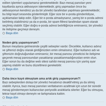
edilen işlemleri uygulamanız gerekmektedir. Bazı mesaj panoları yeni
kayıtlarda ayrıca aktivasyon istemektedir, giriş yapmadan önce bu
aktivasyonun kendiniz ya da bir yönetici tarafından yapılması gerekmektedir;
bu bilgi kayıt sırasında gösterilmiştir. Eğer size bir e-posta gönderildiyse,
açıklamaları takip edin. Eğer bir e-posta almadıysanız, yanlış bir e-posta adresi
belirtmiş olabilirsiniz ya da e-posta, bir spam filtresi tarafından spam olarak
seçilmiş olabilir. Eğer doğru e-posta adresi belirttiğinize eminseniz, bir yönetici
ile iletişime geçmeyi deneyin.
Başa dön
Neden giriş yapamıyorum?
Bunun meydana gelmesinde çeşitli sebepler vardır. Öncelikle, kullanıcı adınız
ve şifrenizi doğru olarak girdiğinizden emin olmalısınız. Eğer kullanıcı adı ve
şifrenizin doğruluğundan eminseniz, bir mesaj panosu yöneticisi ile iletişime
geçerek mesaj panosundan yasaklanıp yasaklanmadığınızdan emin olun.
Eğer sorun bu da değilse web sitesi sahibi mesaj panosu için yanlış ayar
yapmış olabilir ve bunu düzeltmesi gerekebilir.
Başa dön
Daha önce kayıt olmuştum ama artık giriş yapamıyorum?!
Bazı sebeplerden dolayı bir yönetici hesabınızı deaktif etmiş ya da silmiş
olabilir. Ayrıca, bazı mesaj panoları veritabanını azaltmak için uzun bir süredir
mesaj göndermeyen kullanıcıları periyodik aralıklarla silerler. Eğer bu olmuşsa,
tekrar kayıt olmayı deneyin ve tartışmalara katılın.
Başa dön