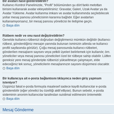
Bir avatarı nasıl gösterebilirim?
Kullanıcı Kontrol Panelinizde, “Profil” bölümünden şu dört farklı metottan
birisini kullanarak avatar ekleyebilirsiniz: Gravatar, Galeri, Uzak Avatar ya da
Avatar Yükleme. Avatar kullanma imkanı ve avatar kullanımında seçilebilecek
yollar mesaj panosu yöneticisinin kararına bağlıdır. Eğer avatarları
kullanamıyorsanız, bir mesaj panosu yöneticisi ile iletişime geçin.
Başa dön
Rütbem nedir ve onu nasıl değiştirebilirim?
Genelde kullanıcı rütbenizi doğrudan değiştirmeniz mümkün değildir (kullanıcı
rütbesi, gönderdiğiniz mesajın yanında bulunan isminizin altında ve kullanıcı
profili sayfasında görülür). Çoğu mesaj panosunda kullanıcı rütbeleri,
gönderilen mesajların sayısını veya yetkili üyeleri belirlemek için kullanılır, örn.
yöneticiler veya mesaj panosu yöneticileri özel bir rütbeye sahip olabilir. Lütfen
gereksiz yere mesaj gönderipte rütbenizi yükseltmeye çalışmayın, elde
edeceğiniz tek sonuç, yöneticilerin mesajlarınızın sayısını düşürmesi olacaktır.
Başa dön
Bir kullanıcıya ait e-posta bağlantısını tıklayınca neden giriş yapmam
isteniyor?
Üzgünüz fakat e-posta formuyla maalesef sadece kayıtlı kullanıcılar e-posta
gönderebilir (eğer yönetici bu özelliği aktif ettiyse). Bunun sebebi, e-posta
sisteminin anonim kullanıcılar tarafından suistimal edilmesini önlemektir.
Başa dön
Mesaj Gönderme