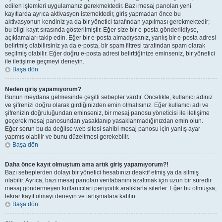
edilen işlemleri uygulamanız gerekmektedir. Bazı mesaj panoları yeni
kayıtlarda ayrıca aktivasyon istemektedir, giriş yapmadan önce bu
aktivasyonun kendiniz ya da bir yönetici tarafından yapılması gerekmektedir;
bu bilgi kayıt sırasında gösterilmiştir. Eğer size bir e-posta gönderildiyse,
açıklamaları takip edin. Eğer bir e-posta almadıysanız, yanlış bir e-posta adresi
belirtmiş olabilirsiniz ya da e-posta, bir spam filtresi tarafından spam olarak
seçilmiş olabilir. Eğer doğru e-posta adresi belirttiğinize eminseniz, bir yönetici
ile iletişime geçmeyi deneyin.
Başa dön
Neden giriş yapamıyorum?
Bunun meydana gelmesinde çeşitli sebepler vardır. Öncelikle, kullanıcı adınız
ve şifrenizi doğru olarak girdiğinizden emin olmalısınız. Eğer kullanıcı adı ve
şifrenizin doğruluğundan eminseniz, bir mesaj panosu yöneticisi ile iletişime
geçerek mesaj panosundan yasaklanıp yasaklanmadığınızdan emin olun.
Eğer sorun bu da değilse web sitesi sahibi mesaj panosu için yanlış ayar
yapmış olabilir ve bunu düzeltmesi gerekebilir.
Başa dön
Daha önce kayıt olmuştum ama artık giriş yapamıyorum?!
Bazı sebeplerden dolayı bir yönetici hesabınızı deaktif etmiş ya da silmiş
olabilir. Ayrıca, bazı mesaj panoları veritabanını azaltmak için uzun bir süredir
mesaj göndermeyen kullanıcıları periyodik aralıklarla silerler. Eğer bu olmuşsa,
tekrar kayıt olmayı deneyin ve tartışmalara katılın.
Başa dön