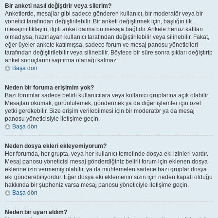
Bir anketi nasıl değiştirir veya silerim?
Anketlerde, mesajlar gibi sadece gönderen kullanıcı, bir moderatör veya bir
yönetici tarafından değiştirilebilir. Bir anketi değiştirmek için, başlığın ilk
mesajını tıklayın; ilgili anket daima bu mesaja bağlıdır. Ankete henüz katılan
olmadıysa, hazırlayan kullanıcı tarafından değiştirilebilir veya silinebilir. Fakat,
eğer üyeler ankete katılmışsa, sadece forum ve mesaj panosu yöneticileri
tarafından değiştirilebilir veya silinebilir. Böylece bir süre sonra şıkları değiştirip
anket sonuçlarını saptırma olanağı kalmaz.
Başa dön
Neden bir foruma erişimim yok?
Bazı forumlar sadece belirli kullanıcılara veya kullanıcı gruplarına açık olabilir.
Mesajları okumak, görüntülemek, göndermek ya da diğer işlemler için özel
yetki gerekebilir. Size erişim verilebilmesi için bir moderatör ya da mesaj
panosu yöneticisiyle iletişime geçin.
Başa dön
Neden dosya ekleri ekleyemiyorum?
Her forumda, her grupta, veya her kullanıcı temelinde dosya eki izinleri vardır.
Mesaj panosu yöneticisi mesaj gönderdiğiniz belirli forum için eklenen dosya
eklerine izin vermemiş olabilir, ya da muhtemelen sadece bazı gruplar dosya
eki gönderebiliyordur. Eğer dosya eki eklemenin sizin için neden kapalı olduğu
hakkında bir şüpheniz varsa mesaj panosu yöneticiyle iletişime geçin.
Başa dön
Neden bir uyarı aldım?