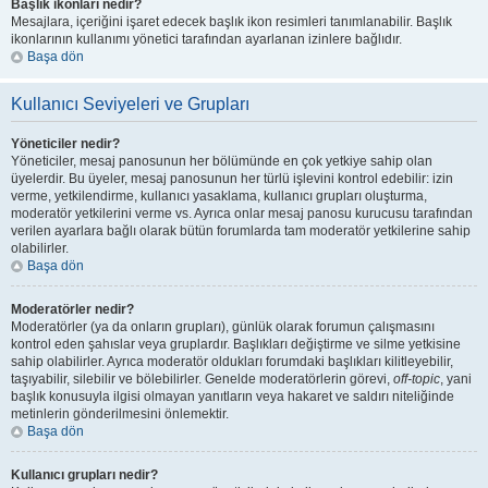
Başlık ikonları nedir?
Mesajlara, içeriğini işaret edecek başlık ikon resimleri tanımlanabilir. Başlık
ikonlarının kullanımı yönetici tarafından ayarlanan izinlere bağlıdır.
Başa dön
Kullanıcı Seviyeleri ve Grupları
Yöneticiler nedir?
Yöneticiler, mesaj panosunun her bölümünde en çok yetkiye sahip olan
üyelerdir. Bu üyeler, mesaj panosunun her türlü işlevini kontrol edebilir: izin
verme, yetkilendirme, kullanıcı yasaklama, kullanıcı grupları oluşturma,
moderatör yetkilerini verme vs. Ayrıca onlar mesaj panosu kurucusu tarafından
verilen ayarlara bağlı olarak bütün forumlarda tam moderatör yetkilerine sahip
olabilirler.
Başa dön
Moderatörler nedir?
Moderatörler (ya da onların grupları), günlük olarak forumun çalışmasını
kontrol eden şahıslar veya gruplardır. Başlıkları değiştirme ve silme yetkisine
sahip olabilirler. Ayrıca moderatör oldukları forumdaki başlıkları kilitleyebilir,
taşıyabilir, silebilir ve bölebilirler. Genelde moderatörlerin görevi,
off-topic
, yani
başlık konusuyla ilgisi olmayan yanıtların veya hakaret ve saldırı niteliğinde
metinlerin gönderilmesini önlemektir.
Başa dön
Kullanıcı grupları nedir?