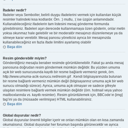
İfadeler nedir?
İfadeler veya Semboller, belirli duygu ifadelerini vermek için kullanılan küçük
resimler halindeki kısa kodlardır. Örn. :) mutlu, :( ise üzgün anlamındadır.
Kullanabileceğiniz ifadelerin tam listesini mesaj gönderme formunda
görebilirsiniz. İfadeleri aşırı derecede kullanmamaya özen gösterin, onlar metin
yoksa okunmaz hale gelebilir ve bir moderatör mesajınızı düzenlemeye ya da
silmeye karar verebilir. Mesaj panosu yöneticisi ayrıca bir mesajınızda
kullanabileceğiniz en fazla ifade limitini ayarlamış olabilir
Başa dön
Resim gönderebilir miyim?
Gönderdiğiniz mesajla beraber resimde görüntülenebilir. Fakat şu anda mesaj
panosuna doğrudan resim göndermek mümkün değildir. Bu yüzden umuma
açık bir web sunucusunda kayıtlı bir resme bağlantı vermeniz gerek, örn.
http://www.umuma-acik-sunucu.net/resim.gif . Kendi bilgisayarınızda bulunan
bir resme bağlantı vermeniz mümkün değil (bilgisayarınız umuma açık bir web
sunucu olmadığı sürece). Ayrıca, umuma açık olmayan ve sadece şifreyle
ulaşılan resimlere bağlantı vermek mümkün değildir (örn. hotmail veya yahoo
mailboxlarında vs. kayıtlı resimler). Resim görüntülemek için, BBCode’ın [img]
tag’ini ya da (müsaade verilmişse) HTML kullanabilirsiniz.
Başa dön
Global duyurular nedir?
Global duyurular önemli bilgiler içerir ve onları mümkün olan en kısa zamanda
okumalısınız. Global duyurular her forumun başında görünecektir ve ayrıca