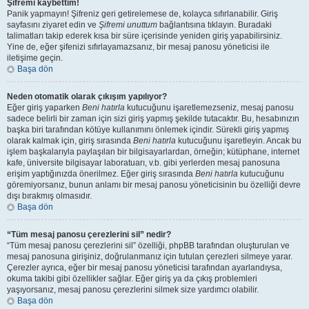
Şifremi kaybettim!
Panik yapmayın! Şifreniz geri getirelemese de, kolayca sıfırlanabilir. Giriş
sayfasını ziyaret edin ve
Şifremi unuttum
bağlantısına tıklayın. Buradaki
talimatları takip ederek kısa bir süre içerisinde yeniden giriş yapabilirsiniz.
Yine de, eğer şifenizi sıfırlayamazsanız, bir mesaj panosu yöneticisi ile
iletişime geçin.
Başa dön
Neden otomatik olarak çıkışım yapılıyor?
Eğer giriş yaparken
Beni hatırla
kutucuğunu işaretlemezseniz, mesaj panosu
sadece belirli bir zaman için sizi giriş yapmış şekilde tutacaktır. Bu, hesabınızın
başka biri tarafından kötüye kullanımını önlemek içindir. Sürekli giriş yapmış
olarak kalmak için, giriş sırasında
Beni hatırla
kutucuğunu işaretleyin. Ancak bu
işlem başkalarıyla paylaşılan bir bilgisayarlardan, örneğin; kütüphane, internet
kafe, üniversite bilgisayar laboratuarı, v.b. gibi yerlerden mesaj panosuna
erişim yaptığınızda önerilmez. Eğer giriş sırasında
Beni hatırla
kutucuğunu
göremiyorsanız, bunun anlamı bir mesaj panosu yöneticisinin bu özelliği devre
dışı bırakmış olmasıdır.
Başa dön
“Tüm mesaj panosu çerezlerini sil” nedir?
“Tüm mesaj panosu çerezlerini sil” özelliği, phpBB tarafından oluşturulan ve
mesaj panosuna girişiniz, doğrulanmanız için tutulan çerezleri silmeye yarar.
Çerezler ayrıca, eğer bir mesaj panosu yöneticisi tarafından ayarlandıysa,
okuma takibi gibi özellikler sağlar. Eğer giriş ya da çıkış problemleri
yaşıyorsanız, mesaj panosu çerezlerini silmek size yardımcı olabilir.
Başa dön