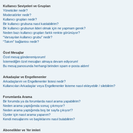
Kullanıcı Seviyeleri ve Grupları
Yöneticiler nedir?
Moderatörler nedir?
Kullanıcı grupları nedir?
Bir kullanıcı grubuna nasıl katılabilirim?
Bir kullanıcı grubunun lideri olmak için ne yapmam gerek?
Neden bazı kullanıcı grupları farklı renkte görünüyor?
“Varsayılan kullanıcı grubu” nedir?
“Takım” bağlantısı nedir?
Özel Mesajlar
Özel mesaj gönderemiyorum!
İstemediğim özel mesajları almaya devam ediyorum!
Bu mesaj panosunda herhangi birinden spam e-posta aldım!
Arkadaşlar ve Engellenenler
Arkadaşlarım ve Engellenenler listesi nedir?
Kullanıcıları Arkadaşlar veya Engellenenler listeme nasıl ekleyebilir / silebilirim?
Forumlarda Arama
Bir forumda ya da forumlarda nasıl arama yapabilirim?
Neden arama yaptığımda sonuç çıkmıyor?
Neden arama yaptığımda boş bir sayfa çıkıyor!?
Üyeler için nasıl arama yaparım?
Kendi mesajlarımı ve başlıklarımı nasıl bulabilirim?
Abonelikler ve Yer imleri