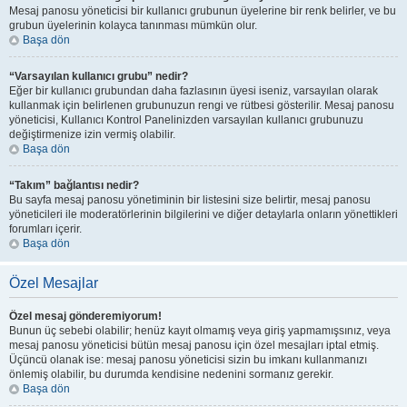
Mesaj panosu yöneticisi bir kullanıcı grubunun üyelerine bir renk belirler, ve bu
grubun üyelerinin kolayca tanınması mümkün olur.
Başa dön
“Varsayılan kullanıcı grubu” nedir?
Eğer bir kullanıcı grubundan daha fazlasının üyesi iseniz, varsayılan olarak
kullanmak için belirlenen grubunuzun rengi ve rütbesi gösterilir. Mesaj panosu
yöneticisi, Kullanıcı Kontrol Panelinizden varsayılan kullanıcı grubunuzu
değiştirmenize izin vermiş olabilir.
Başa dön
“Takım” bağlantısı nedir?
Bu sayfa mesaj panosu yönetiminin bir listesini size belirtir, mesaj panosu
yöneticileri ile moderatörlerinin bilgilerini ve diğer detaylarla onların yönettikleri
forumları içerir.
Başa dön
Özel Mesajlar
Özel mesaj gönderemiyorum!
Bunun üç sebebi olabilir; henüz kayıt olmamış veya giriş yapmamışsınız, veya
mesaj panosu yöneticisi bütün mesaj panosu için özel mesajları iptal etmiş.
Üçüncü olanak ise: mesaj panosu yöneticisi sizin bu imkanı kullanmanızı
önlemiş olabilir, bu durumda kendisine nedenini sormanız gerekir.
Başa dön