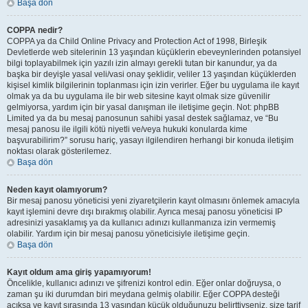
Başa dön
COPPA nedir?
COPPA ya da Child Online Privacy and Protection Act of 1998, Birleşik
Devletlerde web sitelerinin 13 yaşından küçüklerin ebeveynlerinden potansiyel
bilgi toplayabilmek için yazılı izin almayı gerekli tutan bir kanundur, ya da
başka bir deyişle yasal veli/vasi onay şeklidir, veliler 13 yaşından küçüklerden
kişisel kimlik bilgilerinin toplanması için izin verirler. Eğer bu uygulama ile kayıt
olmak ya da bu uygulama ile bir web sitesine kayıt olmak size güvenilir
gelmiyorsa, yardım için bir yasal danışman ile iletişime geçin. Not: phpBB
Limited ya da bu mesaj panosunun sahibi yasal destek sağlamaz, ve “Bu
mesaj panosu ile ilgili kötü niyetli ve/veya hukuki konularda kime
başvurabilirim?” sorusu hariç, yasayı ilgilendiren herhangi bir konuda iletişim
noktası olarak gösterilemez.
Başa dön
Neden kayıt olamıyorum?
Bir mesaj panosu yöneticisi yeni ziyaretçilerin kayıt olmasını önlemek amacıyla
kayıt işlemini devre dışı bırakmış olabilir. Ayrıca mesaj panosu yöneticisi IP
adresinizi yasaklamış ya da kullanıcı adınızı kullanmanıza izin vermemiş
olabilir. Yardım için bir mesaj panosu yöneticisiyle iletişime geçin.
Başa dön
Kayıt oldum ama giriş yapamıyorum!
Öncelikle, kullanıcı adınızı ve şifrenizi kontrol edin. Eğer onlar doğruysa, o
zaman şu iki durumdan biri meydana gelmiş olabilir. Eğer COPPA desteği
açıksa ve kayıt sırasında 13 yaşından küçük olduğunuzu belirttiyseniz, size tarif