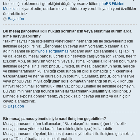
bir özelliğin eklenmesi gerektiğini düşünüyorsanız lütfen
phpBB Fikirleri
Merkezi
’ni ziyaret edin, oradan mevcut fikirlere oy verebilir ya da yeni özellikler
önerebilirsiniz.
Başa dön
Bu mesaj panosuyla ilgili hukuki sorunlar için veya suistimal durumlarda
kime başvurabilirim?
“Takım” sayfasında listelenmiş yöneticilerin herhangi biri ile şikayetleriniz için
iletişime geçebilirsiniz. Eğer onlardan cevap alamıyorsanız, o zaman alan
adının sahibi ile (bir
whois sorgulaması
yaparak alan adı sahibine ulaşılabilir)
ya da, eğer bu mesaj panosu ücretsiz bir serviste çalışıyorsa (ör. Yahoo!, free.fr,
f2s.com, v.b.), bu servisin yönetimi veya suistimal konularla ilgilenen bölümüyle
iletişime geçmelisiniz. Not: phpBB Limited, bu mesaj panosunun nasıl, nerede
ve kimler tarafından kullanıldığı konusunda bir bilgisi olmadığı için
kesinlikle
yargılanamaz
ve her ne olursa olsun sorumlu tutulamaz. phpBB.com sitesiyle
veya phpBB yazılımıyla
doğrudan ilgisi olmayan
herhangi bir hukuki konuda
(ihtiyati tedbir, mali sorumluluk, iftira vs.) phpBB Limited ile iletişime geçmeyin.
Bu yazılımın herhangi
üçüncü şahıslar tarafından kullanımıyla ilgili
phpBB
Limited’e e-posta gönderirseniz, ya çok kısa bir cevap alırsınız ya da hiç bir
cevap alamazsınız.
Başa dön
Bir mesaj panosu yöneticisiyle nasıl iletişime geçebilirim?
Mesaj panosunun tüm kullanıcıları, “Bize ulaşın” formunu (eğer bu özellik
mesaj panosu yöneticisi tarafından etkinleştirilmişse) kullanabilir.
Mesaj panosunun üyeleri, bir mesaj panosu yöneticisi ile iletişime geçmek için
ayrıca “Takım” bağlantısını da kullanabilir.