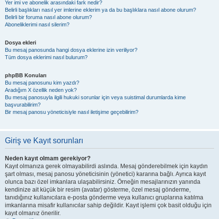
Yer imi ve abonelik arasındaki fark nedir?
Belirli başlıkları nasıl yer imlerine eklerim ya da bu başlıklara nasıl abone olurum?
Belirli bir foruma nasıl abone olurum?
Aboneliklerimi nasıl silerim?
Dosya ekleri
Bu mesaj panosunda hangi dosya eklerine izin veriliyor?
Tüm dosya eklerimi nasıl bulurum?
phpBB Konuları
Bu mesaj panosunu kim yazdı?
Aradığım X özellik neden yok?
Bu mesaj panosuyla ilgili hukuki sorunlar için veya suistimal durumlarda kime
başvurabilirim?
Bir mesaj panosu yöneticisiyle nasıl iletişime geçebilirim?
Giriş ve Kayıt sorunları
Neden kayıt olmam gerekiyor?
Kayıt olmanıza gerek olmayabilirdi aslında. Mesaj gönderebilmek için kaydın
şart olması, mesaj panosu yöneticisinin (yönetici) kararına bağlı. Ayrıca kayıt
olunca bazı özel imkanlara ulaşabilirsiniz. Örneğin mesajlarınızın yanında
kendinize ait küçük bir resim (avatar) gösterme, özel mesaj gönderme,
tanıdığınız kullanıcılara e-posta gönderme veya kullanıcı gruplarına katılma
imkanlarına misafir kullanıcılar sahip değildir. Kayıt işlemi çok basit olduğu için
kayıt olmanız önerilir.