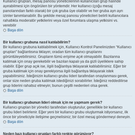
Kullanıcı grupları, mesaj panosu yöneticilerinin kullanıcıları grup halinde
ayırabilmesi için öngörülen bir yöntemdir. Her kullanıcı (çoğu mesaj
panolarından farklı olarak) bir çok gruba üye olabilir ve her gruba ayrı ayrı
izinler tanımlanabilir. Bu şekilde mesaj panosu yöneticileri belirli kullanıcılara
rahatlıkla moderatör yetkilerini veya özel forumlara ulaşma yetkisini vs.
verebilir
Başa dön
Bir kullanıcı grubuna nasıl katılabilirim?
Bir kullanıcı grubuna katılabilmek için, Kullanıcı Kontrol Panelinizden “Kullanıcı
grupları” bağlantısına tıklayın; oradan tüm kullanıcı gruplarını
görüntüleyebilirsiniz. Grupların tümü
erişime açık
olmayabilir. Bazılarına
katılmak için onay gerekebilir ve bazıları kapalı ya da gizli üyeliklere sahip
olabilir. Eğer grup açık ise, ilgili bağlantıya tıklayarak katılabilirsiniz. Eğer bir
gruba katılmak için onay gerekiyorsa ilgili bağlantıya tıklayarak istek
yapabilirsiniz. İsteğinizin kullanıcı grubu lideri tarafından onaylanması gerek,
onlar size neden gruba katılmak istediğinizi sorabilirler. İsteğiniz reddedilirse
grup liderini rahatsız etmeyin; bunun çeşitli nedenleri olsa gerek.
Başa dön
Bir kullanıcı grubunun lideri olmak için ne yapmam gerek?
Kullanıcı grupları bir yönetici tarafından oluşturulur, genellikle bir kullanıcı
grubu lideri belirlenir. Eğer yeni bir kullanıcı grubu oluşturmak istiyorsanız, ilk
önce bir yöneticiyle iletişime geçmelisiniz; bir özel mesaj göndermeyi deneyin.
Başa dön
Neden bazı kullanıcı grupları farklı renkte görünüyor?