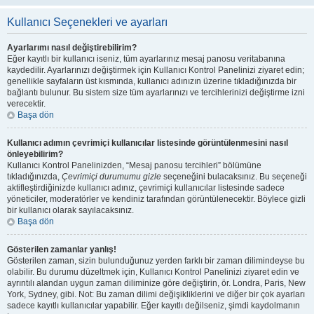
Kullanıcı Seçenekleri ve ayarları
Ayarlarımı nasıl değiştirebilirim?
Eğer kayıtlı bir kullanıcı iseniz, tüm ayarlarınız mesaj panosu veritabanına
kaydedilir. Ayarlarınızı değiştirmek için Kullanıcı Kontrol Panelinizi ziyaret edin;
genellikle sayfaların üst kısmında, kullanıcı adınızın üzerine tıkladığınızda bir
bağlantı bulunur. Bu sistem size tüm ayarlarınızı ve tercihlerinizi değiştirme izni
verecektir.
Başa dön
Kullanıcı adımın çevrimiçi kullanıcılar listesinde görüntülenmesini nasıl
önleyebilirim?
Kullanıcı Kontrol Panelinizden, “Mesaj panosu tercihleri” bölümüne
tıkladığınızda,
Çevrimiçi durumumu gizle
seçeneğini bulacaksınız. Bu seçeneği
aktifleştirdiğinizde kullanıcı adınız, çevrimiçi kullanıcılar listesinde sadece
yöneticiler, moderatörler ve kendiniz tarafından görüntülenecektir. Böylece gizli
bir kullanıcı olarak sayılacaksınız.
Başa dön
Gösterilen zamanlar yanlış!
Gösterilen zaman, sizin bulunduğunuz yerden farklı bir zaman dilimindeyse bu
olabilir. Bu durumu düzeltmek için, Kullanıcı Kontrol Panelinizi ziyaret edin ve
ayrıntılı alandan uygun zaman diliminize göre değiştirin, ör. Londra, Paris, New
York, Sydney, gibi. Not: Bu zaman dilimi değişikliklerini ve diğer bir çok ayarları
sadece kayıtlı kullanıcılar yapabilir. Eğer kayıtlı değilseniz, şimdi kaydolmanın