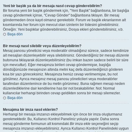
Yeni bir başlık ya da bir mesaja nasıl cevap gönderebilirim?
Bir foruma yeni bir başlık göndermek için, "Yeni Başlık" bağlantısına, bir başlığa
cevap göndermek içinse, "Cevap Gönder" bağlantısına tıklayın. Bir mesaj
göndermeden önce kayıt olmanız gerekebilir. Forum ve başlık ekranlarının alt
kısımlarında her forum için mevcut olan izinlerin bir listesini görebilirsiniz.
Örneğin: Yeni başlıklar gönderebilirsiniz, Dosya ekleri gönderebilirsiniz, v.b.
Başa dön
Bir mesajı nasıl silebilir veya düzenleyebilirim?
Mesaj panosu yöneticisi veya moderatör olmadığınız sürece, sadece kendinize
ait mesajları düzenleyebilir veya silebilirsiniz. Gönderdiğiniz bir mesajı
düzenle
butonuna tıklayarak düzenleyebilirsiniz (bu imkan bazen sadece belirli bir süre
için mevcuttur). Eğer mesajınıza birileri cevap göndermişse, başlığa
döndüğünüzde mesajınızın altında metni kaç defa düzenlediğinizi gösteren
kısa bir yazı göreceksiniz. Mesajınıza henüz cevap verilmemişse, bu not
görülmez. Ayrıca mesajınız mesaj panosu yöneticileri veya moderatörler
tarafından düzenlenince de bu metin görünmez. Buna rağmen mesajı neden
düzenlediklerine dair kendilerine has bir not bırakabilirler. Not: Normal
kullanıcılar herhangi birinden cevap geldikten sonra bir mesajı silemezler.
Başa dön
Mesajıma bir imza nasıl eklerim?
Herhangi bir mesaja imzanızı ekleyebilmek için önce bir imza oluşturmanız
gerekmektedir. Bu, Kullanıcı Kontrol Paneliniz yoluyla yapılır. Daha sonra
mesaj gönderme formunun alt kısmındaki
Bir imza ekle
seçeneğini seçip
mesajınıza imzanızı ekleyebilirsiniz. Ayrıca Kullanıcı Kontrol Panelindeki uygun