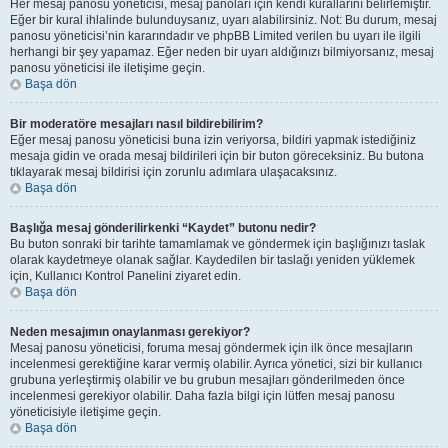
Her mesaj panosu yöneticisi, mesaj panoları için kendi kurallarını belirlemiştir.
Eğer bir kural ihlalinde bulunduysanız, uyarı alabilirsiniz. Not: Bu durum, mesaj
panosu yöneticisi’nin kararındadır ve phpBB Limited verilen bu uyarı ile ilgili
herhangi bir şey yapamaz. Eğer neden bir uyarı aldığınızı bilmiyorsanız, mesaj
panosu yöneticisi ile iletişime geçin.
Başa dön
Bir moderatöre mesajları nasıl bildirebilirim?
Eğer mesaj panosu yöneticisi buna izin veriyorsa, bildiri yapmak istediğiniz
mesaja gidin ve orada mesaj bildirileri için bir buton göreceksiniz. Bu butona
tıklayarak mesaj bildirisi için zorunlu adımlara ulaşacaksınız.
Başa dön
Başlığa mesaj gönderilirkenki “Kaydet” butonu nedir?
Bu buton sonraki bir tarihte tamamlamak ve göndermek için başlığınızı taslak
olarak kaydetmeye olanak sağlar. Kaydedilen bir taslağı yeniden yüklemek
için, Kullanıcı Kontrol Panelini ziyaret edin.
Başa dön
Neden mesajımın onaylanması gerekiyor?
Mesaj panosu yöneticisi, foruma mesaj göndermek için ilk önce mesajların
incelenmesi gerektiğine karar vermiş olabilir. Ayrıca yönetici, sizi bir kullanıcı
grubuna yerleştirmiş olabilir ve bu grubun mesajları gönderilmeden önce
incelenmesi gerekiyor olabilir. Daha fazla bilgi için lütfen mesaj panosu
yöneticisiyle iletişime geçin.
Başa dön