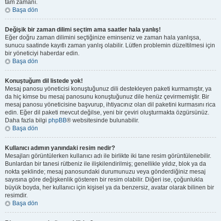
tam zamanı.
Başa dön
Değişik bir zaman dilimi seçtim ama saatler hala yanlış!
Eğer doğru zaman dilimini seçtiğinize eminseniz ve zaman hala yanlışsa,
sunucu saatinde kayıtlı zaman yanlış olabilir. Lütfen problemin düzeltilmesi için
bir yöneticiyi haberdar edin.
Başa dön
Konuştuğum dil listede yok!
Mesaj panosu yöneticisi konuştuğunuz dili destekleyen paketi kurmamıştır, ya
da hiç kimse bu mesaj panosunu konuştuğunuz dile henüz çevirmemiştir. Bir
mesaj panosu yöneticisine başvurup, ihtiyacınız olan dil paketini kurmasını rica
edin. Eğer dil paketi mevcut değilse, yeni bir çeviri oluşturmakta özgürsünüz.
Daha fazla bilgi
phpBB
® websitesinde bulunabilir.
Başa dön
Kullanıcı adımın yanındaki resim nedir?
Mesajları görüntülerken kullanıcı adı ile birlikte iki tane resim görüntülenebilir.
Bunlardan bir tanesi rütbeniz ile ilişkilendirilmiş; genellikle yıldız, blok ya da
nokta şeklinde; mesaj panosundaki durumunuzu veya gönderdiğiniz mesaj
sayısına göre değişkenlik gösteren bir resim olabilir. Diğeri ise, çoğunlukla
büyük boyda, her kullanıcı için kişisel ya da benzersiz, avatar olarak bilinen bir
resimdir.
Başa dön