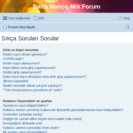
Barış Manço Mix Forum
Hızlı bağlantılar
SSS
Giriş
Forum Ana Sayfa
ra
Sıkça Sorulan Sorular
Giriş ve Kayıt sorunları
Neden kayıt olmam gerekiyor?
COPPA nedir?
Neden kayıt olamıyorum?
Kayıt oldum ama giriş yapamıyorum!
Neden giriş yapamıyorum?
Daha önce kayıt olmuştum ama artık giriş yapamıyorum?!
Şifremi kaybettim!
Neden otomatik olarak çıkışım yapılıyor?
“Tüm mesaj panosu çerezlerini sil” nedir?
Kullanıcı Seçenekleri ve ayarları
Ayarlarımı nasıl değiştirebilirim?
Kullanıcı adımın çevrimiçi kullanıcılar listesinde görüntülenmesini nasıl önleyebilirim?
Gösterilen zamanlar yanlış!
Değişik bir zaman dilimi seçtim ama saatler hala yanlış!
Konuştuğum dil listede yok!
Kullanıcı adımın yanındaki resim nedir?
Bir avatarı nasıl gösterebilirim?