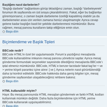
Başlığımı nasıl darbelerim?
“Başlığı darbele” bağlantısını görüp tıkladığınız zaman, başlığı “darbeleyerek”
forumun ilk sayfasında en üst sıraya çıkarabilirsiniz. Fakat, eğer bu bağlantıyı
göremiyorsanız, o zaman başlık darbeleme özelliği kapatılmış olabilir ya da
darbelemeler arası izin verilen zamana henüz ulaşılmamıştır. Ayrıca cevap
gelene kadar başlığın basit bir şekilde darbelenmesi mümkündür. Buna
rağmen, mesaj panosu kurallarını takip ettiğinize emin olun.
Başa dön
Biçimlendirme ve Başlık Tipleri
BBCode nedir?
BBCode HTML’in özel bir uygulamasıdır. Forum’a yazdığınız mesajlarda
BBCode kullanabilme imkanını mesaj panosu yöneticisi saptar. Ayrıca mesaj
gönderme formundaki seçenekler sayesinde dilediğiniz mesajlarda BBCode’ı
iptal etmeniz mümkündür. BBCode, HTML’e benzer tarzdadır fakat tag’ler < ve
> yerine köşeli parantez içine alınır: [ ve ]. Ayrıca nelerin nasıl görüntülendiği
daha iyi kontrol edilebilir. BBCode hakkında daha geniş bilgiler için, mesaj
gönderme sayfasından ulaşabileceğiniz rehbere bakınız.
Başa dön
HTML kullanabilir miyim?
Hayır. Bu mesaj panosunda HTML mesajları göndermek ve farklı HTML kodları
kullanmak mümkün değildir. Daha fazla biçimlendirme için HTML yerine
BBCode kullanarak uygulayabilirsiniz.
Başa dön