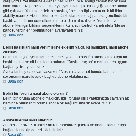
çalışıyordu. Yer imlerine eklenen başlıklar güncellendiği zaman hiç bir uyarı
alamıyordunuz. phpBB 3.1 itibariyle, yer imleri tıpkı bir başlığa abone olmak
gibi çalışıyor. Yer imlerindeki bir başlık güncellendiği zaman artık bildirim
alabiliyorsunuz. Aboneliklerde ise, farklı olarak, mesaj panosu genelinde bir
başlık ya da forum güncellendiğinde bildirim alacaksınız. Yer imleri ve
abonelikler için bildirim seçeneklerini Kullanıcı Kontrol Panelindeki “Mesaj
panosu tercihleri” bölümünden ayarlayabilirsiniz.
Başa dön
Belirli başlıkları nasıl yer imlerine eklerim ya da bu başlıklara nasıl abone
olurum?
Belirli bir başlığı yer imlerine eklemek ya da bu başlığa abone olmak için bir
başlıktaki üst ve alt kısımlarda bulunan “Başlık araçları” menüsünden uygun
bağlantıyı tıklayabilirsiniz.
Ayrıca bir başlığa cevap yazarken “Mesaja cevap geldiğinde bana bildir”
seçeneğini işaretleyerek başlığa abone olabilirsiniz.
Başa dön
Belirli bir foruma nasıl abone olurum?
Belirli bir foruma abone olmak için, ilgili foruma giriş yaptığınızda sayfanın alt
kısmında bulunan “Foruma abone ol” bağlantısına tıklayabilirsiniz.
Başa dön
Aboneliklerimi nasıl silerim?
Aboneliklerinizi, Kullanıcı Kontrol Panelinize giderek ve abonelikleriniz için
bağlantıları takip ederek silebilirsiniz.
Başa dön