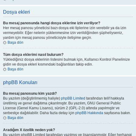
Dosya ekleri
Bu mesaj panosunda hangi dosya eklerine izin veriliyor?
Her mesaj panosu yöneticisi bazı dosya eki tiplerine izin verebilir ya da izin
vermeyebilir. Eğer nelerin yüklenmesine izin verildiğinden şüpheliyseniz,
yardım için mesaj panosu yöneticisiyle iletişime geçin.
Başa dön
Tüm dosya eklerimi nasıl bulurum?
Yüklediğiniz dosya eklerinin listesini bulmak için, Kullanıcı Kontrol Panelinize
gidin ve dosya ekleri kısmındaki bağlantıları takip edin.
Başa dön
phpBB Konuları
Bu mesaj panosunu kim yazdı?
Bu yazılım (değiştirilmemiş haliyle)
phpBB Limited
tarafından telif hakkıyla
üretilmiş ve genel dağıtıma çıkarılmıştır. Bu yazılım, GNU General Public
License (Genel Kamu Lisansı), sürüm 2 (GPL-2.0) altında yapılmıştır ve
serbestçe dağıtılabilir. Daha fazla detay için
phpBB Hakkında
sayfasına bakın.
Başa dön
Aradığım X özellik neden yok?
Bu yazılım phpBB Limited tarafından yazılmış ve lisanslanmıştır. Eğer herhangi