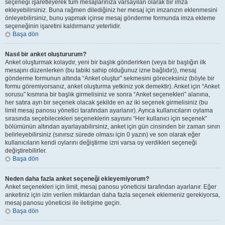
seçeneği işaretleyerek tüm mesajlarınıza varsayılan olarak bir imza
ekleyebilirsiniz. Buna rağmen dilediğiniz her mesaj için imzanızın eklenmesini
önleyebilirsiniz, bunu yapmak içinse mesaj gönderme formunda imza ekleme
seçeneğinin işaretini kaldırmanız yeterlidir.
Başa dön
Nasıl bir anket oluştururum?
Anket oluşturmak kolaydır, yeni bir başlık gönderirken (veya bir başlığın ilk
mesajını düzenlerken (bu tabiki sahip olduğunuz izne bağlıdır)), mesaj
gönderme formunun altında “Anket oluştur” sekmesini göreceksiniz (böyle bir
formu göremiyorsanız, anket oluşturma yetkiniz yok demektir). Anket için “Anket
sorusu” kısmına bir başlık girmelisiniz ve sonra “Anket seçenekleri” alanına,
her satıra ayrı bir seçenek olacak şekilde en az iki seçenek girmelisiniz (bu
limit mesaj panosu yönetici tarafından ayarlanır). Ayrıca kullanıcıların oylama
sırasında seçebilecekleri seçeneklerin sayısını “Her kullanıcı için seçenek”
bölümünün altından ayarlayabilirsiniz, anket için gün cinsinden bir zaman sınırı
belirleyebilirsiniz (sınırsız sürede olması için 0 yazın) ve son olarak eğer
kullanıcıların kendi oylarını değiştirme izni varsa oy verdikleri seçeneği
değiştirebilirler.
Başa dön
Neden daha fazla anket seçeneği ekleyemiyorum?
Anket seçenekleri için limit, mesaj panosu yöneticisi tarafından ayarlanır. Eğer
anketiniz için izin verilen miktardan daha fazla seçenek eklemeniz gerekiyorsa,
mesaj panosu yöneticisi ile iletişime geçin.
Başa dön