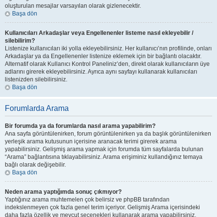
oluşturulan mesajlar varsayılan olarak gizlenecektir.
Başa dön
Kullanıcıları Arkadaşlar veya Engellenenler listeme nasıl ekleyebilir /
silebilirim?
Listenize kullanıcıları iki yolla ekleyebilirsiniz. Her kullanıcı’nın profilinde, onları
Arkadaşlar ya da Engellenenler listenize eklemek için bir bağlantı olacaktır.
Alternatif olarak Kullanıcı Kontrol Paneliniz’den, direkt olarak kullanıcıların üye
adlarını girerek ekleyebilirsiniz. Ayrıca aynı sayfayı kullanarak kullanıcıları
listenizden silebilirsiniz.
Başa dön
Forumlarda Arama
Bir forumda ya da forumlarda nasıl arama yapabilirim?
Ana sayfa görüntülenirken, forum görüntülenirken ya da başlık görüntülenirken
yerleşik arama kutusunun içerisine aranacak terimi girerek arama
yapabilirsiniz. Gelişmiş arama yapmak için forumda tüm sayfalarda bulunan
“Arama” bağlantısına tıklayabilirsiniz. Arama erişiminiz kullandığınız temaya
bağlı olarak değişebilir.
Başa dön
Neden arama yaptığımda sonuç çıkmıyor?
Yaptığınız arama muhtemelen çok belirsiz ve phpBB tarafından
indekslenmeyen çok fazla genel terim içeriyor. Gelişmiş Arama içerisindeki
daha fazla özellik ve mevcut seçenekleri kullanarak arama yapabilirsiniz.