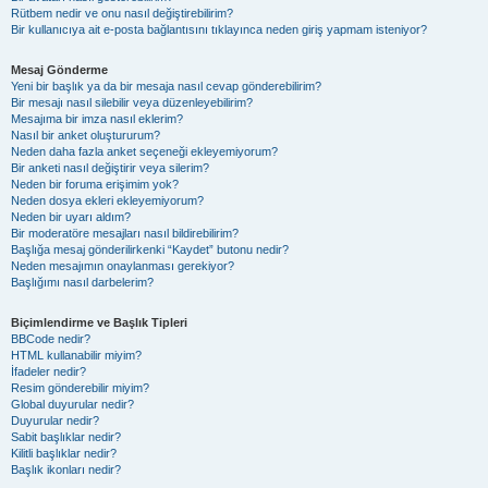
Rütbem nedir ve onu nasıl değiştirebilirim?
Bir kullanıcıya ait e-posta bağlantısını tıklayınca neden giriş yapmam isteniyor?
Mesaj Gönderme
Yeni bir başlık ya da bir mesaja nasıl cevap gönderebilirim?
Bir mesajı nasıl silebilir veya düzenleyebilirim?
Mesajıma bir imza nasıl eklerim?
Nasıl bir anket oluştururum?
Neden daha fazla anket seçeneği ekleyemiyorum?
Bir anketi nasıl değiştirir veya silerim?
Neden bir foruma erişimim yok?
Neden dosya ekleri ekleyemiyorum?
Neden bir uyarı aldım?
Bir moderatöre mesajları nasıl bildirebilirim?
Başlığa mesaj gönderilirkenki “Kaydet” butonu nedir?
Neden mesajımın onaylanması gerekiyor?
Başlığımı nasıl darbelerim?
Biçimlendirme ve Başlık Tipleri
BBCode nedir?
HTML kullanabilir miyim?
İfadeler nedir?
Resim gönderebilir miyim?
Global duyurular nedir?
Duyurular nedir?
Sabit başlıklar nedir?
Kilitli başlıklar nedir?
Başlık ikonları nedir?