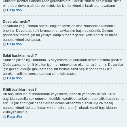
Kullanıcı Kontrol Panelinizden görebilirsiniz. Gerekli izinlere sahipseniz sizde
bir global duyuru gönderebilirsiniz, bu izinler yönetici tarafından ayarlanır.
Başa dön
Duyurular nedir?
Duyurular çoğu zaman önemli bilgileri içerir, en kısa zamanda okumanızı
öneririz. Duyurular, ilgili forumun her sayfasının başında görülür. Duyuru
gönderebilmeniz için bu yetkiye sahip olmanız gerek. Yetkilerinizi ise mesaj
panosu yöneticisi saptar.
Başa dön
Sabit başlıklar nedir?
Sabit başlıklar, ilgili forumun ilk sayfasında, duyuruların hemen altında görülür.
Çoğu zaman önemli bilgileri içerirler, mümkünse okumanızı öneririz. Duyurular
için geçerli olduğu gibi, herhangi bir foruma sabit başlık göndermek için
gereken yetkileri mesaj panosu yöneticisi saptar.
Başa dön
Kilitli başlıklar nedir?
Bu başlıkları forum moderatörü veya mesaj panosu yöneticisi kilitler. Kilitli
başlıkları yanıtlamak mümkün değildir, içerdikleri anketler otomatik olarak sona
erir. Başlıklar bir çok nedenlerden dolayı kilitlenmiş olabilir. Ayrıca mesaj
panosu yöneticisi tarafından verilen izinlere bağlı olarak kendi başlıklarınızı
kilitleyebilirsiniz.
Başa dön