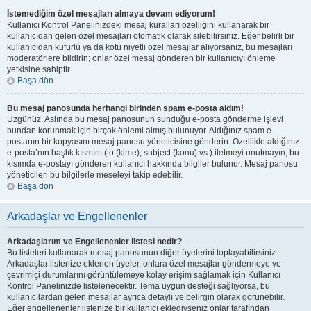
İstemediğim özel mesajları almaya devam ediyorum!
Kullanıcı Kontrol Panelinizdeki mesaj kuralları özelliğini kullanarak bir
kullanıcıdan gelen özel mesajları otomatik olarak silebilirsiniz. Eğer belirli bir
kullanıcıdan küfürlü ya da kötü niyetli özel mesajlar alıyorsanız, bu mesajları
moderatörlere bildirin; onlar özel mesaj gönderen bir kullanıcıyı önleme
yetkisine sahiptir.
Başa dön
Bu mesaj panosunda herhangi birinden spam e-posta aldım!
Üzgünüz. Aslında bu mesaj panosunun sunduğu e-posta gönderme işlevi
bundan korunmak için birçok önlemi almış bulunuyor. Aldığınız spam e-
postanın bir kopyasını mesaj panosu yöneticisine gönderin. Özellikle aldığınız
e-posta’nın başlık kısmını (to (kime), subject (konu) vs.) iletmeyi unutmayın, bu
kısımda e-postayı gönderen kullanıcı hakkında bilgiler bulunur. Mesaj panosu
yöneticileri bu bilgilerle meseleyi takip edebilir.
Başa dön
Arkadaşlar ve Engellenenler
Arkadaşlarım ve Engellenenler listesi nedir?
Bu listeleri kullanarak mesaj panosunun diğer üyelerini toplayabilirsiniz.
Arkadaşlar listenize eklenen üyeler, onlara özel mesajlar göndermeye ve
çevrimiçi durumlarını görüntülemeye kolay erişim sağlamak için Kullanıcı
Kontrol Panelinizde listelenecektir. Tema uygun desteği sağlıyorsa, bu
kullanıcılardan gelen mesajlar ayrıca detaylı ve belirgin olarak görünebilir.
Eğer engellenenler listenize bir kullanıcı eklediyseniz onlar tarafından