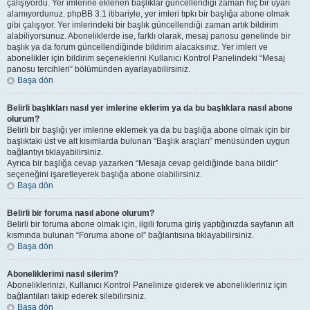
çalışıyordu. Yer imlerine eklenen başlıklar güncellendiği zaman hiç bir uyarı
alamıyordunuz. phpBB 3.1 itibariyle, yer imleri tıpkı bir başlığa abone olmak
gibi çalışıyor. Yer imlerindeki bir başlık güncellendiği zaman artık bildirim
alabiliyorsunuz. Aboneliklerde ise, farklı olarak, mesaj panosu genelinde bir
başlık ya da forum güncellendiğinde bildirim alacaksınız. Yer imleri ve
abonelikler için bildirim seçeneklerini Kullanıcı Kontrol Panelindeki “Mesaj
panosu tercihleri” bölümünden ayarlayabilirsiniz.
Başa dön
Belirli başlıkları nasıl yer imlerine eklerim ya da bu başlıklara nasıl abone
olurum?
Belirli bir başlığı yer imlerine eklemek ya da bu başlığa abone olmak için bir
başlıktaki üst ve alt kısımlarda bulunan “Başlık araçları” menüsünden uygun
bağlantıyı tıklayabilirsiniz.
Ayrıca bir başlığa cevap yazarken “Mesaja cevap geldiğinde bana bildir”
seçeneğini işaretleyerek başlığa abone olabilirsiniz.
Başa dön
Belirli bir foruma nasıl abone olurum?
Belirli bir foruma abone olmak için, ilgili foruma giriş yaptığınızda sayfanın alt
kısmında bulunan “Foruma abone ol” bağlantısına tıklayabilirsiniz.
Başa dön
Aboneliklerimi nasıl silerim?
Aboneliklerinizi, Kullanıcı Kontrol Panelinize giderek ve abonelikleriniz için
bağlantıları takip ederek silebilirsiniz.
Başa dön