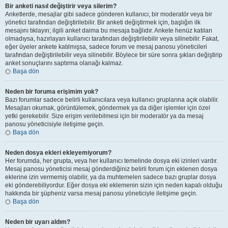
Bir anketi nasıl değiştirir veya silerim?
Anketlerde, mesajlar gibi sadece gönderen kullanıcı, bir moderatör veya bir
yönetici tarafından değiştirilebilir. Bir anketi değiştirmek için, başlığın ilk
mesajını tıklayın; ilgili anket daima bu mesaja bağlıdır. Ankete henüz katılan
olmadıysa, hazırlayan kullanıcı tarafından değiştirilebilir veya silinebilir. Fakat,
eğer üyeler ankete katılmışsa, sadece forum ve mesaj panosu yöneticileri
tarafından değiştirilebilir veya silinebilir. Böylece bir süre sonra şıkları değiştirip
anket sonuçlarını saptırma olanağı kalmaz.
Başa dön
Neden bir foruma erişimim yok?
Bazı forumlar sadece belirli kullanıcılara veya kullanıcı gruplarına açık olabilir.
Mesajları okumak, görüntülemek, göndermek ya da diğer işlemler için özel
yetki gerekebilir. Size erişim verilebilmesi için bir moderatör ya da mesaj
panosu yöneticisiyle iletişime geçin.
Başa dön
Neden dosya ekleri ekleyemiyorum?
Her forumda, her grupta, veya her kullanıcı temelinde dosya eki izinleri vardır.
Mesaj panosu yöneticisi mesaj gönderdiğiniz belirli forum için eklenen dosya
eklerine izin vermemiş olabilir, ya da muhtemelen sadece bazı gruplar dosya
eki gönderebiliyordur. Eğer dosya eki eklemenin sizin için neden kapalı olduğu
hakkında bir şüpheniz varsa mesaj panosu yöneticiyle iletişime geçin.
Başa dön
Neden bir uyarı aldım?