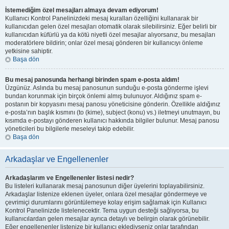
İstemediğim özel mesajları almaya devam ediyorum!
Kullanıcı Kontrol Panelinizdeki mesaj kuralları özelliğini kullanarak bir
kullanıcıdan gelen özel mesajları otomatik olarak silebilirsiniz. Eğer belirli bir
kullanıcıdan küfürlü ya da kötü niyetli özel mesajlar alıyorsanız, bu mesajları
moderatörlere bildirin; onlar özel mesaj gönderen bir kullanıcıyı önleme
yetkisine sahiptir.
Başa dön
Bu mesaj panosunda herhangi birinden spam e-posta aldım!
Üzgünüz. Aslında bu mesaj panosunun sunduğu e-posta gönderme işlevi
bundan korunmak için birçok önlemi almış bulunuyor. Aldığınız spam e-
postanın bir kopyasını mesaj panosu yöneticisine gönderin. Özellikle aldığınız
e-posta’nın başlık kısmını (to (kime), subject (konu) vs.) iletmeyi unutmayın, bu
kısımda e-postayı gönderen kullanıcı hakkında bilgiler bulunur. Mesaj panosu
yöneticileri bu bilgilerle meseleyi takip edebilir.
Başa dön
Arkadaşlar ve Engellenenler
Arkadaşlarım ve Engellenenler listesi nedir?
Bu listeleri kullanarak mesaj panosunun diğer üyelerini toplayabilirsiniz.
Arkadaşlar listenize eklenen üyeler, onlara özel mesajlar göndermeye ve
çevrimiçi durumlarını görüntülemeye kolay erişim sağlamak için Kullanıcı
Kontrol Panelinizde listelenecektir. Tema uygun desteği sağlıyorsa, bu
kullanıcılardan gelen mesajlar ayrıca detaylı ve belirgin olarak görünebilir.
Eğer engellenenler listenize bir kullanıcı eklediyseniz onlar tarafından