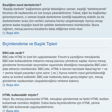
Başlığımı nasıl darbelerim?
“Başlığı darbele” bağlantısını görüp tıkladığınız zaman, başlığı “darbeleyerek”
forumun ilk sayfasında en üst sıraya çıkarabilirsiniz. Fakat, eğer bu bağlantıyı
göremiyorsanız, o zaman başlık darbeleme özelliği kapatılmış olabilir ya da
darbelemeler arası izin verilen zamana henüz ulaşılmamıştır. Ayrıca cevap
gelene kadar başlığın basit bir şekilde darbelenmesi mümkündür. Buna
rağmen, mesaj panosu kurallarını takip ettiğinize emin olun.
Başa dön
Biçimlendirme ve Başlık Tipleri
BBCode nedir?
BBCode HTML’in özel bir uygulamasıdır. Forum’a yazdığınız mesajlarda
BBCode kullanabilme imkanını mesaj panosu yöneticisi saptar. Ayrıca mesaj
gönderme formundaki seçenekler sayesinde dilediğiniz mesajlarda BBCode’ı
iptal etmeniz mümkündür. BBCode, HTML’e benzer tarzdadır fakat tag’ler < ve
> yerine köşeli parantez içine alınır: [ ve ]. Ayrıca nelerin nasıl görüntülendiği
daha iyi kontrol edilebilir. BBCode hakkında daha geniş bilgiler için, mesaj
gönderme sayfasından ulaşabileceğiniz rehbere bakınız.
Başa dön
HTML kullanabilir miyim?
Hayır. Bu mesaj panosunda HTML mesajları göndermek ve farklı HTML kodları
kullanmak mümkün değildir. Daha fazla biçimlendirme için HTML yerine
BBCode kullanarak uygulayabilirsiniz.
Başa dön