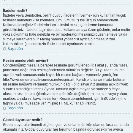
İfadeler nedir?
İfadeler veya Semboller, belirli duygu ifadelerini vermek için kullanılan küçük
resimler halindeki kısa kodlardır. Örn. :) mutlu, :( ise üzgün anlamındadır.
Kullanabileceğiniz ifadelerin tam listesini mesaj gönderme formunda
görebilirsiniz. İfadeleri aşırı derecede kullanmamaya özen gösterin, onlar metin
yoksa okunmaz hale gelebilir ve bir moderatör mesajınızı düzenlemeye ya da
silmeye karar verebilir. Mesaj panosu yöneticisi ayrıca bir mesajınızda
kullanabileceğiniz en fazla ifade limitini ayarlamış olabilir
Başa dön
Resim gönderebilir miyim?
Gönderdiğiniz mesajla beraber resimde görüntülenebilir. Fakat şu anda mesaj
panosuna doğrudan resim göndermek mümkün değildir. Bu yüzden umuma
açık bir web sunucusunda kayıtlı bir resme bağlantı vermeniz gerek, örn.
http://www.umuma-acik-sunucu.net/resim.gif . Kendi bilgisayarınızda bulunan
bir resme bağlantı vermeniz mümkün değil (bilgisayarınız umuma açık bir web
sunucu olmadığı sürece). Ayrıca, umuma açık olmayan ve sadece şifreyle
ulaşılan resimlere bağlantı vermek mümkün değildir (örn. hotmail veya yahoo
mailboxlarında vs. kayıtlı resimler). Resim görüntülemek için, BBCode’ın [img]
tag’ini ya da (müsaade verilmişse) HTML kullanabilirsiniz.
Başa dön
Global duyurular nedir?
Global duyurular önemli bilgiler içerir ve onları mümkün olan en kısa zamanda
okumalısınız. Global duyurular her forumun başında görünecektir ve ayrıca