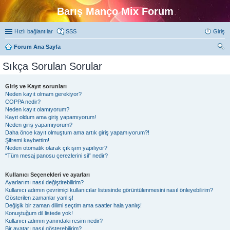
Barış Manço Mix Forum
Hızlı bağlantılar
SSS
Giriş
Forum Ana Sayfa
ra
Sıkça Sorulan Sorular
Giriş ve Kayıt sorunları
Neden kayıt olmam gerekiyor?
COPPA nedir?
Neden kayıt olamıyorum?
Kayıt oldum ama giriş yapamıyorum!
Neden giriş yapamıyorum?
Daha önce kayıt olmuştum ama artık giriş yapamıyorum?!
Şifremi kaybettim!
Neden otomatik olarak çıkışım yapılıyor?
“Tüm mesaj panosu çerezlerini sil” nedir?
Kullanıcı Seçenekleri ve ayarları
Ayarlarımı nasıl değiştirebilirim?
Kullanıcı adımın çevrimiçi kullanıcılar listesinde görüntülenmesini nasıl önleyebilirim?
Gösterilen zamanlar yanlış!
Değişik bir zaman dilimi seçtim ama saatler hala yanlış!
Konuştuğum dil listede yok!
Kullanıcı adımın yanındaki resim nedir?
Bir avatarı nasıl gösterebilirim?