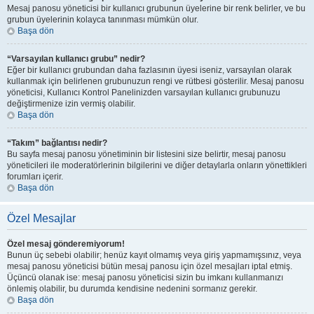
Mesaj panosu yöneticisi bir kullanıcı grubunun üyelerine bir renk belirler, ve bu
grubun üyelerinin kolayca tanınması mümkün olur.
Başa dön
“Varsayılan kullanıcı grubu” nedir?
Eğer bir kullanıcı grubundan daha fazlasının üyesi iseniz, varsayılan olarak
kullanmak için belirlenen grubunuzun rengi ve rütbesi gösterilir. Mesaj panosu
yöneticisi, Kullanıcı Kontrol Panelinizden varsayılan kullanıcı grubunuzu
değiştirmenize izin vermiş olabilir.
Başa dön
“Takım” bağlantısı nedir?
Bu sayfa mesaj panosu yönetiminin bir listesini size belirtir, mesaj panosu
yöneticileri ile moderatörlerinin bilgilerini ve diğer detaylarla onların yönettikleri
forumları içerir.
Başa dön
Özel Mesajlar
Özel mesaj gönderemiyorum!
Bunun üç sebebi olabilir; henüz kayıt olmamış veya giriş yapmamışsınız, veya
mesaj panosu yöneticisi bütün mesaj panosu için özel mesajları iptal etmiş.
Üçüncü olanak ise: mesaj panosu yöneticisi sizin bu imkanı kullanmanızı
önlemiş olabilir, bu durumda kendisine nedenini sormanız gerekir.
Başa dön