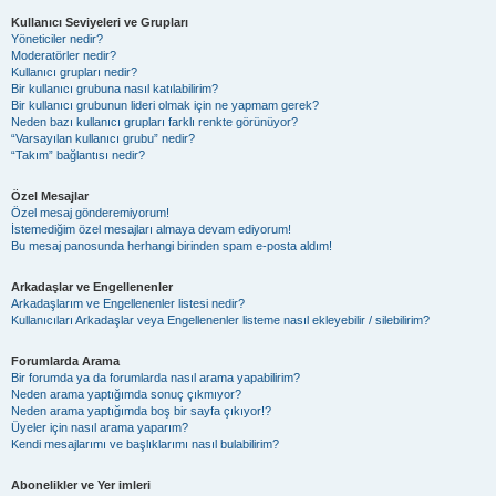
Kullanıcı Seviyeleri ve Grupları
Yöneticiler nedir?
Moderatörler nedir?
Kullanıcı grupları nedir?
Bir kullanıcı grubuna nasıl katılabilirim?
Bir kullanıcı grubunun lideri olmak için ne yapmam gerek?
Neden bazı kullanıcı grupları farklı renkte görünüyor?
“Varsayılan kullanıcı grubu” nedir?
“Takım” bağlantısı nedir?
Özel Mesajlar
Özel mesaj gönderemiyorum!
İstemediğim özel mesajları almaya devam ediyorum!
Bu mesaj panosunda herhangi birinden spam e-posta aldım!
Arkadaşlar ve Engellenenler
Arkadaşlarım ve Engellenenler listesi nedir?
Kullanıcıları Arkadaşlar veya Engellenenler listeme nasıl ekleyebilir / silebilirim?
Forumlarda Arama
Bir forumda ya da forumlarda nasıl arama yapabilirim?
Neden arama yaptığımda sonuç çıkmıyor?
Neden arama yaptığımda boş bir sayfa çıkıyor!?
Üyeler için nasıl arama yaparım?
Kendi mesajlarımı ve başlıklarımı nasıl bulabilirim?
Abonelikler ve Yer imleri