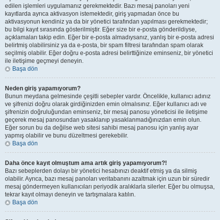
edilen işlemleri uygulamanız gerekmektedir. Bazı mesaj panoları yeni
kayıtlarda ayrıca aktivasyon istemektedir, giriş yapmadan önce bu
aktivasyonun kendiniz ya da bir yönetici tarafından yapılması gerekmektedir;
bu bilgi kayıt sırasında gösterilmiştir. Eğer size bir e-posta gönderildiyse,
açıklamaları takip edin. Eğer bir e-posta almadıysanız, yanlış bir e-posta adresi
belirtmiş olabilirsiniz ya da e-posta, bir spam filtresi tarafından spam olarak
seçilmiş olabilir. Eğer doğru e-posta adresi belirttiğinize eminseniz, bir yönetici
ile iletişime geçmeyi deneyin.
Başa dön
Neden giriş yapamıyorum?
Bunun meydana gelmesinde çeşitli sebepler vardır. Öncelikle, kullanıcı adınız
ve şifrenizi doğru olarak girdiğinizden emin olmalısınız. Eğer kullanıcı adı ve
şifrenizin doğruluğundan eminseniz, bir mesaj panosu yöneticisi ile iletişime
geçerek mesaj panosundan yasaklanıp yasaklanmadığınızdan emin olun.
Eğer sorun bu da değilse web sitesi sahibi mesaj panosu için yanlış ayar
yapmış olabilir ve bunu düzeltmesi gerekebilir.
Başa dön
Daha önce kayıt olmuştum ama artık giriş yapamıyorum?!
Bazı sebeplerden dolayı bir yönetici hesabınızı deaktif etmiş ya da silmiş
olabilir. Ayrıca, bazı mesaj panoları veritabanını azaltmak için uzun bir süredir
mesaj göndermeyen kullanıcıları periyodik aralıklarla silerler. Eğer bu olmuşsa,
tekrar kayıt olmayı deneyin ve tartışmalara katılın.
Başa dön