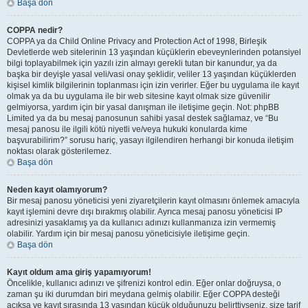
Başa dön
COPPA nedir?
COPPA ya da Child Online Privacy and Protection Act of 1998, Birleşik
Devletlerde web sitelerinin 13 yaşından küçüklerin ebeveynlerinden potansiyel
bilgi toplayabilmek için yazılı izin almayı gerekli tutan bir kanundur, ya da
başka bir deyişle yasal veli/vasi onay şeklidir, veliler 13 yaşından küçüklerden
kişisel kimlik bilgilerinin toplanması için izin verirler. Eğer bu uygulama ile kayıt
olmak ya da bu uygulama ile bir web sitesine kayıt olmak size güvenilir
gelmiyorsa, yardım için bir yasal danışman ile iletişime geçin. Not: phpBB
Limited ya da bu mesaj panosunun sahibi yasal destek sağlamaz, ve “Bu
mesaj panosu ile ilgili kötü niyetli ve/veya hukuki konularda kime
başvurabilirim?” sorusu hariç, yasayı ilgilendiren herhangi bir konuda iletişim
noktası olarak gösterilemez.
Başa dön
Neden kayıt olamıyorum?
Bir mesaj panosu yöneticisi yeni ziyaretçilerin kayıt olmasını önlemek amacıyla
kayıt işlemini devre dışı bırakmış olabilir. Ayrıca mesaj panosu yöneticisi IP
adresinizi yasaklamış ya da kullanıcı adınızı kullanmanıza izin vermemiş
olabilir. Yardım için bir mesaj panosu yöneticisiyle iletişime geçin.
Başa dön
Kayıt oldum ama giriş yapamıyorum!
Öncelikle, kullanıcı adınızı ve şifrenizi kontrol edin. Eğer onlar doğruysa, o
zaman şu iki durumdan biri meydana gelmiş olabilir. Eğer COPPA desteği
açıksa ve kayıt sırasında 13 yaşından küçük olduğunuzu belirttiyseniz, size tarif