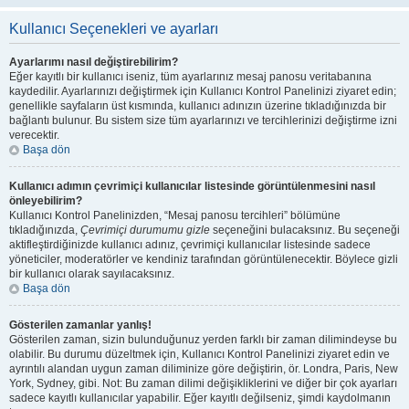
Kullanıcı Seçenekleri ve ayarları
Ayarlarımı nasıl değiştirebilirim?
Eğer kayıtlı bir kullanıcı iseniz, tüm ayarlarınız mesaj panosu veritabanına
kaydedilir. Ayarlarınızı değiştirmek için Kullanıcı Kontrol Panelinizi ziyaret edin;
genellikle sayfaların üst kısmında, kullanıcı adınızın üzerine tıkladığınızda bir
bağlantı bulunur. Bu sistem size tüm ayarlarınızı ve tercihlerinizi değiştirme izni
verecektir.
Başa dön
Kullanıcı adımın çevrimiçi kullanıcılar listesinde görüntülenmesini nasıl
önleyebilirim?
Kullanıcı Kontrol Panelinizden, “Mesaj panosu tercihleri” bölümüne
tıkladığınızda,
Çevrimiçi durumumu gizle
seçeneğini bulacaksınız. Bu seçeneği
aktifleştirdiğinizde kullanıcı adınız, çevrimiçi kullanıcılar listesinde sadece
yöneticiler, moderatörler ve kendiniz tarafından görüntülenecektir. Böylece gizli
bir kullanıcı olarak sayılacaksınız.
Başa dön
Gösterilen zamanlar yanlış!
Gösterilen zaman, sizin bulunduğunuz yerden farklı bir zaman dilimindeyse bu
olabilir. Bu durumu düzeltmek için, Kullanıcı Kontrol Panelinizi ziyaret edin ve
ayrıntılı alandan uygun zaman diliminize göre değiştirin, ör. Londra, Paris, New
York, Sydney, gibi. Not: Bu zaman dilimi değişikliklerini ve diğer bir çok ayarları
sadece kayıtlı kullanıcılar yapabilir. Eğer kayıtlı değilseniz, şimdi kaydolmanın