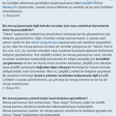
bir özelliğin eklenmesi gerektiğini düşünüyorsanız lütfen
phpBB Fikirleri
Merkezi
’ni ziyaret edin, oradan mevcut fikirlere oy verebilir ya da yeni özellikler
önerebilirsiniz.
Başa dön
Bu mesaj panosuyla ilgili hukuki sorunlar için veya suistimal durumlarda
kime başvurabilirim?
“Takım” sayfasında listelenmiş yöneticilerin herhangi biri ile şikayetleriniz için
iletişime geçebilirsiniz. Eğer onlardan cevap alamıyorsanız, o zaman alan
adının sahibi ile (bir
whois sorgulaması
yaparak alan adı sahibine ulaşılabilir)
ya da, eğer bu mesaj panosu ücretsiz bir serviste çalışıyorsa (ör. Yahoo!, free.fr,
f2s.com, v.b.), bu servisin yönetimi veya suistimal konularla ilgilenen bölümüyle
iletişime geçmelisiniz. Not: phpBB Limited, bu mesaj panosunun nasıl, nerede
ve kimler tarafından kullanıldığı konusunda bir bilgisi olmadığı için
kesinlikle
yargılanamaz
ve her ne olursa olsun sorumlu tutulamaz. phpBB.com sitesiyle
veya phpBB yazılımıyla
doğrudan ilgisi olmayan
herhangi bir hukuki konuda
(ihtiyati tedbir, mali sorumluluk, iftira vs.) phpBB Limited ile iletişime geçmeyin.
Bu yazılımın herhangi
üçüncü şahıslar tarafından kullanımıyla ilgili
phpBB
Limited’e e-posta gönderirseniz, ya çok kısa bir cevap alırsınız ya da hiç bir
cevap alamazsınız.
Başa dön
Bir mesaj panosu yöneticisiyle nasıl iletişime geçebilirim?
Mesaj panosunun tüm kullanıcıları, “Bize ulaşın” formunu (eğer bu özellik
mesaj panosu yöneticisi tarafından etkinleştirilmişse) kullanabilir.
Mesaj panosunun üyeleri, bir mesaj panosu yöneticisi ile iletişime geçmek için
ayrıca “Takım” bağlantısını da kullanabilir.