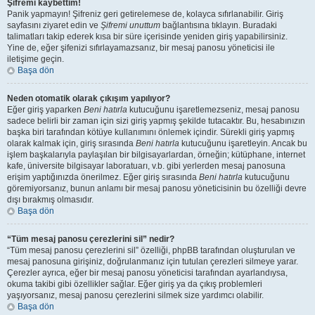
Şifremi kaybettim!
Panik yapmayın! Şifreniz geri getirelemese de, kolayca sıfırlanabilir. Giriş
sayfasını ziyaret edin ve
Şifremi unuttum
bağlantısına tıklayın. Buradaki
talimatları takip ederek kısa bir süre içerisinde yeniden giriş yapabilirsiniz.
Yine de, eğer şifenizi sıfırlayamazsanız, bir mesaj panosu yöneticisi ile
iletişime geçin.
Başa dön
Neden otomatik olarak çıkışım yapılıyor?
Eğer giriş yaparken
Beni hatırla
kutucuğunu işaretlemezseniz, mesaj panosu
sadece belirli bir zaman için sizi giriş yapmış şekilde tutacaktır. Bu, hesabınızın
başka biri tarafından kötüye kullanımını önlemek içindir. Sürekli giriş yapmış
olarak kalmak için, giriş sırasında
Beni hatırla
kutucuğunu işaretleyin. Ancak bu
işlem başkalarıyla paylaşılan bir bilgisayarlardan, örneğin; kütüphane, internet
kafe, üniversite bilgisayar laboratuarı, v.b. gibi yerlerden mesaj panosuna
erişim yaptığınızda önerilmez. Eğer giriş sırasında
Beni hatırla
kutucuğunu
göremiyorsanız, bunun anlamı bir mesaj panosu yöneticisinin bu özelliği devre
dışı bırakmış olmasıdır.
Başa dön
“Tüm mesaj panosu çerezlerini sil” nedir?
“Tüm mesaj panosu çerezlerini sil” özelliği, phpBB tarafından oluşturulan ve
mesaj panosuna girişiniz, doğrulanmanız için tutulan çerezleri silmeye yarar.
Çerezler ayrıca, eğer bir mesaj panosu yöneticisi tarafından ayarlandıysa,
okuma takibi gibi özellikler sağlar. Eğer giriş ya da çıkış problemleri
yaşıyorsanız, mesaj panosu çerezlerini silmek size yardımcı olabilir.
Başa dön