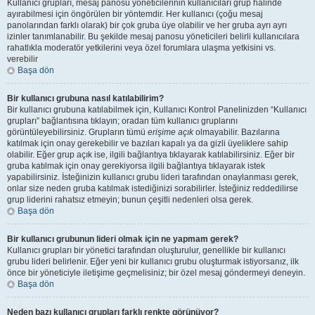
Kullanıcı grupları, mesaj panosu yöneticilerinin kullanıcıları grup halinde
ayırabilmesi için öngörülen bir yöntemdir. Her kullanıcı (çoğu mesaj
panolarından farklı olarak) bir çok gruba üye olabilir ve her gruba ayrı ayrı
izinler tanımlanabilir. Bu şekilde mesaj panosu yöneticileri belirli kullanıcılara
rahatlıkla moderatör yetkilerini veya özel forumlara ulaşma yetkisini vs.
verebilir
Başa dön
Bir kullanıcı grubuna nasıl katılabilirim?
Bir kullanıcı grubuna katılabilmek için, Kullanıcı Kontrol Panelinizden “Kullanıcı
grupları” bağlantısına tıklayın; oradan tüm kullanıcı gruplarını
görüntüleyebilirsiniz. Grupların tümü
erişime açık
olmayabilir. Bazılarına
katılmak için onay gerekebilir ve bazıları kapalı ya da gizli üyeliklere sahip
olabilir. Eğer grup açık ise, ilgili bağlantıya tıklayarak katılabilirsiniz. Eğer bir
gruba katılmak için onay gerekiyorsa ilgili bağlantıya tıklayarak istek
yapabilirsiniz. İsteğinizin kullanıcı grubu lideri tarafından onaylanması gerek,
onlar size neden gruba katılmak istediğinizi sorabilirler. İsteğiniz reddedilirse
grup liderini rahatsız etmeyin; bunun çeşitli nedenleri olsa gerek.
Başa dön
Bir kullanıcı grubunun lideri olmak için ne yapmam gerek?
Kullanıcı grupları bir yönetici tarafından oluşturulur, genellikle bir kullanıcı
grubu lideri belirlenir. Eğer yeni bir kullanıcı grubu oluşturmak istiyorsanız, ilk
önce bir yöneticiyle iletişime geçmelisiniz; bir özel mesaj göndermeyi deneyin.
Başa dön
Neden bazı kullanıcı grupları farklı renkte görünüyor?