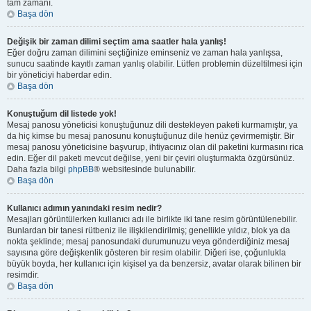
tam zamanı.
Başa dön
Değişik bir zaman dilimi seçtim ama saatler hala yanlış!
Eğer doğru zaman dilimini seçtiğinize eminseniz ve zaman hala yanlışsa,
sunucu saatinde kayıtlı zaman yanlış olabilir. Lütfen problemin düzeltilmesi için
bir yöneticiyi haberdar edin.
Başa dön
Konuştuğum dil listede yok!
Mesaj panosu yöneticisi konuştuğunuz dili destekleyen paketi kurmamıştır, ya
da hiç kimse bu mesaj panosunu konuştuğunuz dile henüz çevirmemiştir. Bir
mesaj panosu yöneticisine başvurup, ihtiyacınız olan dil paketini kurmasını rica
edin. Eğer dil paketi mevcut değilse, yeni bir çeviri oluşturmakta özgürsünüz.
Daha fazla bilgi
phpBB
® websitesinde bulunabilir.
Başa dön
Kullanıcı adımın yanındaki resim nedir?
Mesajları görüntülerken kullanıcı adı ile birlikte iki tane resim görüntülenebilir.
Bunlardan bir tanesi rütbeniz ile ilişkilendirilmiş; genellikle yıldız, blok ya da
nokta şeklinde; mesaj panosundaki durumunuzu veya gönderdiğiniz mesaj
sayısına göre değişkenlik gösteren bir resim olabilir. Diğeri ise, çoğunlukla
büyük boyda, her kullanıcı için kişisel ya da benzersiz, avatar olarak bilinen bir
resimdir.
Başa dön