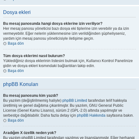
Dosya ekleri
Bu mesaj panosunda hangi dosya eklerine izin veriliyor?
Her mesaj panosu yöneticisi bazı dosya eki tiplerine izin verebilir ya da izin
vermeyebilir. Eğer nelerin yüklenmesine izin verildiğinden şüpheliyseniz,
yardım için mesaj panosu yöneticisiyle iletişime geçin.
Başa dön
Tüm dosya eklerimi nasıl bulurum?
Yüklediğiniz dosya eklerinin listesini bulmak için, Kullanıcı Kontrol Panelinize
gidin ve dosya ekleri kısmındaki bağlantıları takip edin.
Başa dön
phpBB Konuları
Bu mesaj panosunu kim yazdı?
Bu yazılım (değiştirilmemiş haliyle)
phpBB Limited
tarafından telif hakkıyla
üretilmiş ve genel dağıtıma çıkarılmıştır. Bu yazılım, GNU General Public
License (Genel Kamu Lisansı), sürüm 2 (GPL-2.0) altında yapılmıştır ve
serbestçe dağıtılabilir. Daha fazla detay için
phpBB Hakkında
sayfasına bakın.
Başa dön
Aradığım X özellik neden yok?
Bu yazılım phpBB Limited tarafından yazılmış ve lisanslanmıştır. Eğer herhangi