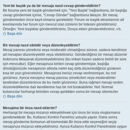
Yeni bir başlık ya da bir mesaja nasıl cevap gönderebilirim?
Bir foruma yeni bir başlık göndermek için, "Yeni Başlık" bağlantısına, bir başlığa
cevap göndermek içinse, "Cevap Gönder" bağlantısına tıklayın. Bir mesaj
göndermeden önce kayıt olmanız gerekebilir. Forum ve başlık ekranlarının alt
kısımlarında her forum için mevcut olan izinlerin bir listesini görebilirsiniz.
Örneğin: Yeni başlıklar gönderebilirsiniz, Dosya ekleri gönderebilirsiniz, v.b.
Başa dön
Bir mesajı nasıl silebilir veya düzenleyebilirim?
Mesaj panosu yöneticisi veya moderatör olmadığınız sürece, sadece kendinize
ait mesajları düzenleyebilir veya silebilirsiniz. Gönderdiğiniz bir mesajı
düzenle
butonuna tıklayarak düzenleyebilirsiniz (bu imkan bazen sadece belirli bir süre
için mevcuttur). Eğer mesajınıza birileri cevap göndermişse, başlığa
döndüğünüzde mesajınızın altında metni kaç defa düzenlediğinizi gösteren
kısa bir yazı göreceksiniz. Mesajınıza henüz cevap verilmemişse, bu not
görülmez. Ayrıca mesajınız mesaj panosu yöneticileri veya moderatörler
tarafından düzenlenince de bu metin görünmez. Buna rağmen mesajı neden
düzenlediklerine dair kendilerine has bir not bırakabilirler. Not: Normal
kullanıcılar herhangi birinden cevap geldikten sonra bir mesajı silemezler.
Başa dön
Mesajıma bir imza nasıl eklerim?
Herhangi bir mesaja imzanızı ekleyebilmek için önce bir imza oluşturmanız
gerekmektedir. Bu, Kullanıcı Kontrol Paneliniz yoluyla yapılır. Daha sonra
mesaj gönderme formunun alt kısmındaki
Bir imza ekle
seçeneğini seçip
mesajınıza imzanızı ekleyebilirsiniz. Ayrıca Kullanıcı Kontrol Panelindeki uygun