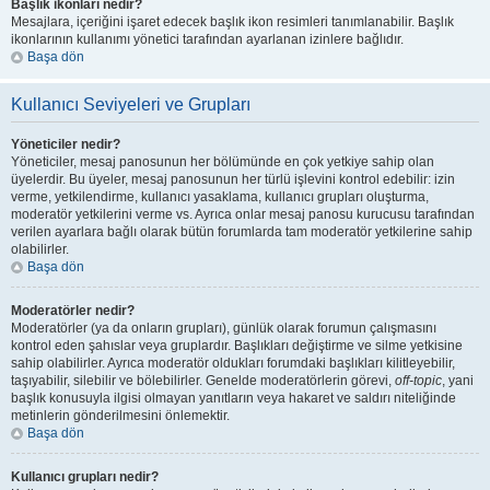
Başlık ikonları nedir?
Mesajlara, içeriğini işaret edecek başlık ikon resimleri tanımlanabilir. Başlık
ikonlarının kullanımı yönetici tarafından ayarlanan izinlere bağlıdır.
Başa dön
Kullanıcı Seviyeleri ve Grupları
Yöneticiler nedir?
Yöneticiler, mesaj panosunun her bölümünde en çok yetkiye sahip olan
üyelerdir. Bu üyeler, mesaj panosunun her türlü işlevini kontrol edebilir: izin
verme, yetkilendirme, kullanıcı yasaklama, kullanıcı grupları oluşturma,
moderatör yetkilerini verme vs. Ayrıca onlar mesaj panosu kurucusu tarafından
verilen ayarlara bağlı olarak bütün forumlarda tam moderatör yetkilerine sahip
olabilirler.
Başa dön
Moderatörler nedir?
Moderatörler (ya da onların grupları), günlük olarak forumun çalışmasını
kontrol eden şahıslar veya gruplardır. Başlıkları değiştirme ve silme yetkisine
sahip olabilirler. Ayrıca moderatör oldukları forumdaki başlıkları kilitleyebilir,
taşıyabilir, silebilir ve bölebilirler. Genelde moderatörlerin görevi,
off-topic
, yani
başlık konusuyla ilgisi olmayan yanıtların veya hakaret ve saldırı niteliğinde
metinlerin gönderilmesini önlemektir.
Başa dön
Kullanıcı grupları nedir?