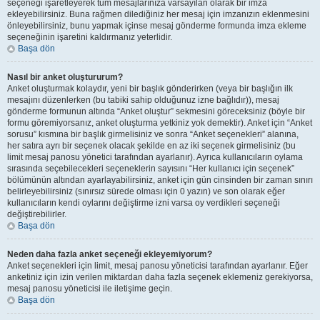
seçeneği işaretleyerek tüm mesajlarınıza varsayılan olarak bir imza
ekleyebilirsiniz. Buna rağmen dilediğiniz her mesaj için imzanızın eklenmesini
önleyebilirsiniz, bunu yapmak içinse mesaj gönderme formunda imza ekleme
seçeneğinin işaretini kaldırmanız yeterlidir.
Başa dön
Nasıl bir anket oluştururum?
Anket oluşturmak kolaydır, yeni bir başlık gönderirken (veya bir başlığın ilk
mesajını düzenlerken (bu tabiki sahip olduğunuz izne bağlıdır)), mesaj
gönderme formunun altında “Anket oluştur” sekmesini göreceksiniz (böyle bir
formu göremiyorsanız, anket oluşturma yetkiniz yok demektir). Anket için “Anket
sorusu” kısmına bir başlık girmelisiniz ve sonra “Anket seçenekleri” alanına,
her satıra ayrı bir seçenek olacak şekilde en az iki seçenek girmelisiniz (bu
limit mesaj panosu yönetici tarafından ayarlanır). Ayrıca kullanıcıların oylama
sırasında seçebilecekleri seçeneklerin sayısını “Her kullanıcı için seçenek”
bölümünün altından ayarlayabilirsiniz, anket için gün cinsinden bir zaman sınırı
belirleyebilirsiniz (sınırsız sürede olması için 0 yazın) ve son olarak eğer
kullanıcıların kendi oylarını değiştirme izni varsa oy verdikleri seçeneği
değiştirebilirler.
Başa dön
Neden daha fazla anket seçeneği ekleyemiyorum?
Anket seçenekleri için limit, mesaj panosu yöneticisi tarafından ayarlanır. Eğer
anketiniz için izin verilen miktardan daha fazla seçenek eklemeniz gerekiyorsa,
mesaj panosu yöneticisi ile iletişime geçin.
Başa dön