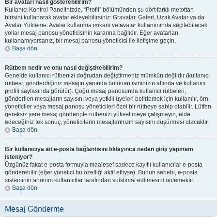
Bir avatarı nasıl gösterebilirim?
Kullanıcı Kontrol Panelinizde, “Profil” bölümünden şu dört farklı metottan
birisini kullanarak avatar ekleyebilirsiniz: Gravatar, Galeri, Uzak Avatar ya da
Avatar Yükleme. Avatar kullanma imkanı ve avatar kullanımında seçilebilecek
yollar mesaj panosu yöneticisinin kararına bağlıdır. Eğer avatarları
kullanamıyorsanız, bir mesaj panosu yöneticisi ile iletişime geçin.
Başa dön
Rütbem nedir ve onu nasıl değiştirebilirim?
Genelde kullanıcı rütbenizi doğrudan değiştirmeniz mümkün değildir (kullanıcı
rütbesi, gönderdiğiniz mesajın yanında bulunan isminizin altında ve kullanıcı
profili sayfasında görülür). Çoğu mesaj panosunda kullanıcı rütbeleri,
gönderilen mesajların sayısını veya yetkili üyeleri belirlemek için kullanılır, örn.
yöneticiler veya mesaj panosu yöneticileri özel bir rütbeye sahip olabilir. Lütfen
gereksiz yere mesaj gönderipte rütbenizi yükseltmeye çalışmayın, elde
edeceğiniz tek sonuç, yöneticilerin mesajlarınızın sayısını düşürmesi olacaktır.
Başa dön
Bir kullanıcıya ait e-posta bağlantısını tıklayınca neden giriş yapmam
isteniyor?
Üzgünüz fakat e-posta formuyla maalesef sadece kayıtlı kullanıcılar e-posta
gönderebilir (eğer yönetici bu özelliği aktif ettiyse). Bunun sebebi, e-posta
sisteminin anonim kullanıcılar tarafından suistimal edilmesini önlemektir.
Başa dön
Mesaj Gönderme