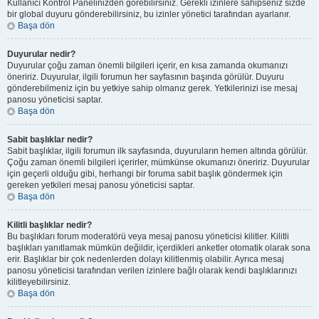
Kullanıcı Kontrol Panelinizden görebilirsiniz. Gerekli izinlere sahipseniz sizde
bir global duyuru gönderebilirsiniz, bu izinler yönetici tarafından ayarlanır.
Başa dön
Duyurular nedir?
Duyurular çoğu zaman önemli bilgileri içerir, en kısa zamanda okumanızı
öneririz. Duyurular, ilgili forumun her sayfasının başında görülür. Duyuru
gönderebilmeniz için bu yetkiye sahip olmanız gerek. Yetkilerinizi ise mesaj
panosu yöneticisi saptar.
Başa dön
Sabit başlıklar nedir?
Sabit başlıklar, ilgili forumun ilk sayfasında, duyuruların hemen altında görülür.
Çoğu zaman önemli bilgileri içerirler, mümkünse okumanızı öneririz. Duyurular
için geçerli olduğu gibi, herhangi bir foruma sabit başlık göndermek için
gereken yetkileri mesaj panosu yöneticisi saptar.
Başa dön
Kilitli başlıklar nedir?
Bu başlıkları forum moderatörü veya mesaj panosu yöneticisi kilitler. Kilitli
başlıkları yanıtlamak mümkün değildir, içerdikleri anketler otomatik olarak sona
erir. Başlıklar bir çok nedenlerden dolayı kilitlenmiş olabilir. Ayrıca mesaj
panosu yöneticisi tarafından verilen izinlere bağlı olarak kendi başlıklarınızı
kilitleyebilirsiniz.
Başa dön