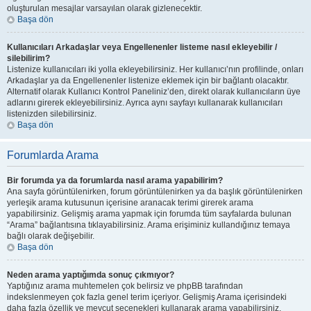
oluşturulan mesajlar varsayılan olarak gizlenecektir.
Başa dön
Kullanıcıları Arkadaşlar veya Engellenenler listeme nasıl ekleyebilir /
silebilirim?
Listenize kullanıcıları iki yolla ekleyebilirsiniz. Her kullanıcı’nın profilinde, onları
Arkadaşlar ya da Engellenenler listenize eklemek için bir bağlantı olacaktır.
Alternatif olarak Kullanıcı Kontrol Paneliniz’den, direkt olarak kullanıcıların üye
adlarını girerek ekleyebilirsiniz. Ayrıca aynı sayfayı kullanarak kullanıcıları
listenizden silebilirsiniz.
Başa dön
Forumlarda Arama
Bir forumda ya da forumlarda nasıl arama yapabilirim?
Ana sayfa görüntülenirken, forum görüntülenirken ya da başlık görüntülenirken
yerleşik arama kutusunun içerisine aranacak terimi girerek arama
yapabilirsiniz. Gelişmiş arama yapmak için forumda tüm sayfalarda bulunan
“Arama” bağlantısına tıklayabilirsiniz. Arama erişiminiz kullandığınız temaya
bağlı olarak değişebilir.
Başa dön
Neden arama yaptığımda sonuç çıkmıyor?
Yaptığınız arama muhtemelen çok belirsiz ve phpBB tarafından
indekslenmeyen çok fazla genel terim içeriyor. Gelişmiş Arama içerisindeki
daha fazla özellik ve mevcut seçenekleri kullanarak arama yapabilirsiniz.