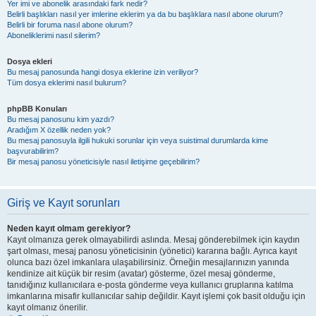
Yer imi ve abonelik arasındaki fark nedir?
Belirli başlıkları nasıl yer imlerine eklerim ya da bu başlıklara nasıl abone olurum?
Belirli bir foruma nasıl abone olurum?
Aboneliklerimi nasıl silerim?
Dosya ekleri
Bu mesaj panosunda hangi dosya eklerine izin veriliyor?
Tüm dosya eklerimi nasıl bulurum?
phpBB Konuları
Bu mesaj panosunu kim yazdı?
Aradığım X özellik neden yok?
Bu mesaj panosuyla ilgili hukuki sorunlar için veya suistimal durumlarda kime
başvurabilirim?
Bir mesaj panosu yöneticisiyle nasıl iletişime geçebilirim?
Giriş ve Kayıt sorunları
Neden kayıt olmam gerekiyor?
Kayıt olmanıza gerek olmayabilirdi aslında. Mesaj gönderebilmek için kaydın
şart olması, mesaj panosu yöneticisinin (yönetici) kararına bağlı. Ayrıca kayıt
olunca bazı özel imkanlara ulaşabilirsiniz. Örneğin mesajlarınızın yanında
kendinize ait küçük bir resim (avatar) gösterme, özel mesaj gönderme,
tanıdığınız kullanıcılara e-posta gönderme veya kullanıcı gruplarına katılma
imkanlarına misafir kullanıcılar sahip değildir. Kayıt işlemi çok basit olduğu için
kayıt olmanız önerilir.