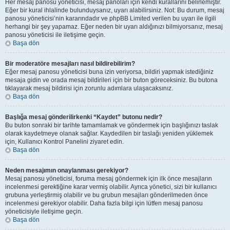
Her mesaj panosu yöneticisi, mesaj panoları için kendi kurallarını belirlemiştir.
Eğer bir kural ihlalinde bulunduysanız, uyarı alabilirsiniz. Not: Bu durum, mesaj
panosu yöneticisi’nin kararındadır ve phpBB Limited verilen bu uyarı ile ilgili
herhangi bir şey yapamaz. Eğer neden bir uyarı aldığınızı bilmiyorsanız, mesaj
panosu yöneticisi ile iletişime geçin.
Başa dön
Bir moderatöre mesajları nasıl bildirebilirim?
Eğer mesaj panosu yöneticisi buna izin veriyorsa, bildiri yapmak istediğiniz
mesaja gidin ve orada mesaj bildirileri için bir buton göreceksiniz. Bu butona
tıklayarak mesaj bildirisi için zorunlu adımlara ulaşacaksınız.
Başa dön
Başlığa mesaj gönderilirkenki “Kaydet” butonu nedir?
Bu buton sonraki bir tarihte tamamlamak ve göndermek için başlığınızı taslak
olarak kaydetmeye olanak sağlar. Kaydedilen bir taslağı yeniden yüklemek
için, Kullanıcı Kontrol Panelini ziyaret edin.
Başa dön
Neden mesajımın onaylanması gerekiyor?
Mesaj panosu yöneticisi, foruma mesaj göndermek için ilk önce mesajların
incelenmesi gerektiğine karar vermiş olabilir. Ayrıca yönetici, sizi bir kullanıcı
grubuna yerleştirmiş olabilir ve bu grubun mesajları gönderilmeden önce
incelenmesi gerekiyor olabilir. Daha fazla bilgi için lütfen mesaj panosu
yöneticisiyle iletişime geçin.
Başa dön