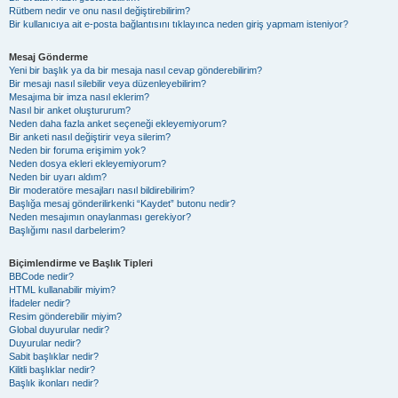
Rütbem nedir ve onu nasıl değiştirebilirim?
Bir kullanıcıya ait e-posta bağlantısını tıklayınca neden giriş yapmam isteniyor?
Mesaj Gönderme
Yeni bir başlık ya da bir mesaja nasıl cevap gönderebilirim?
Bir mesajı nasıl silebilir veya düzenleyebilirim?
Mesajıma bir imza nasıl eklerim?
Nasıl bir anket oluştururum?
Neden daha fazla anket seçeneği ekleyemiyorum?
Bir anketi nasıl değiştirir veya silerim?
Neden bir foruma erişimim yok?
Neden dosya ekleri ekleyemiyorum?
Neden bir uyarı aldım?
Bir moderatöre mesajları nasıl bildirebilirim?
Başlığa mesaj gönderilirkenki “Kaydet” butonu nedir?
Neden mesajımın onaylanması gerekiyor?
Başlığımı nasıl darbelerim?
Biçimlendirme ve Başlık Tipleri
BBCode nedir?
HTML kullanabilir miyim?
İfadeler nedir?
Resim gönderebilir miyim?
Global duyurular nedir?
Duyurular nedir?
Sabit başlıklar nedir?
Kilitli başlıklar nedir?
Başlık ikonları nedir?