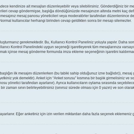
ce kendinize ait mesajları düzenleyebilir veya silebilirsiniz. Gönderdiğiniz bir m
birileri cevap göndermişse, başlığa döndüğünüzde mesajınızın altında metni kaç defa
a mesajınız mesaj panosu yöneticileri veya moderatörler tarafından düzenlenince
: Normal kullanıcılar herhangi birinden cevap geldikten sonra bir mesajı silemezler.
oluşturmanız gerekmektedir. Bu, Kullanıcı Kontrol Paneliniz yoluyla yapılır. Daha 
ullanıcı Kontrol Panelindeki uygun seçeneği işaretleyerek tüm mesajlarınıza varsayıl
apmak içinse mesaj gönderme formunda imza ekleme seçeneğinin işaretini kaldırmanız
r başlığın ilk mesajını düzenlerken (bu tabiki sahip olduğunuz izne bağlıdır)), mes
tkiniz yok demektir). Anket için “Anket sorusu” kısmına bir başlık girmelisiniz ve so
osu yönetici tarafından ayarlanır). Ayrıca kullanıcıların oylama sırasında seçebilece
ir zaman sınırı belirleyebilirsiniz (sınırsız sürede olması için 0 yazın) ve son olarak
 ayarlanır. Eğer anketiniz için izin verilen miktardan daha fazla seçenek eklemeniz g