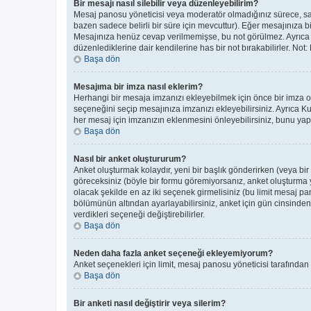
Bir mesajı nasıl silebilir veya düzenleyebilirim?
Mesaj panosu yöneticisi veya moderatör olmadığınız sürece, sade
bazen sadece belirli bir süre için mevcuttur). Eğer mesajınıza 
Mesajınıza henüz cevap verilmemişse, bu not görülmez. Ayrıc
düzenlediklerine dair kendilerine has bir not bırakabilirler. Not
Başa dön
Mesajıma bir imza nasıl eklerim?
Herhangi bir mesaja imzanızı ekleyebilmek için önce bir imza 
seçeneğini seçip mesajınıza imzanızı ekleyebilirsiniz. Ayrıca K
her mesaj için imzanızın eklenmesini önleyebilirsiniz, bunu y
Başa dön
Nasıl bir anket oluştururum?
Anket oluşturmak kolaydır, yeni bir başlık gönderirken (veya bi
göreceksiniz (böyle bir formu göremiyorsanız, anket oluşturma ye
olacak şekilde en az iki seçenek girmelisiniz (bu limit mesaj pan
bölümünün altından ayarlayabilirsiniz, anket için gün cinsinden b
verdikleri seçeneği değiştirebilirler.
Başa dön
Neden daha fazla anket seçeneği ekleyemiyorum?
Anket seçenekleri için limit, mesaj panosu yöneticisi tarafından
Başa dön
Bir anketi nasıl değiştirir veya silerim?