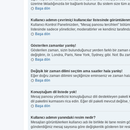
üzerine tıkladığınızda bir bağlantı bulunur. Bu sistem size tüm aya
Başa dön
Kullanıcı adımın çevrimiçi kullanıcılar listesinde görüntülenm
Kullanıcı Kontrol Panelinizden, “Mesaj panosu tercihleri” bölüm
listesinde sadece yöneticiler, moderatörler ve kendiniz tarafında
Başa dön
Gösterilen zamanlar yanlış!
Gösterilen zaman, sizin bulunduğunuz yerden farklı bir zaman di
değiştirin, ör. Londra, Paris, New York, Sydney, gibi. Not: Bu zam
Başa dön
Değişik bir zaman dilimi seçtim ama saatler hala yanlış!
Eğer doğru zaman dilimini seçtiğinize eminseniz ve zaman hala y
Başa dön
Konuştuğum dil listede yok!
Mesaj panosu yöneticisi konuştuğunuz dili destekleyen paketi 
dil paketini kurmasını rica edin. Eğer dil paketi mevcut değilse,
Başa dön
Kullanıcı adımın yanındaki resim nedir?
Mesajları görüntülerken kullanıcı adı ile birlikte iki tane resim
gönderdiğiniz mesaj sayısına göre değişkenlik gösteren bir resim 