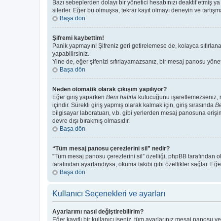
Bazı sebeplerden dolayı bir yönetici hesabınızı deaktif etmiş ya 
silerler. Eğer bu olmuşsa, tekrar kayıt olmayı deneyin ve tartışma
Başa dön
Şifremi kaybettim!
Panik yapmayın! Şifreniz geri getirelemese de, kolayca sıfırlanab
yapabilirsiniz.
Yine de, eğer şifenizi sıfırlayamazsanız, bir mesaj panosu yönetic
Başa dön
Neden otomatik olarak çıkışım yapılıyor?
Eğer giriş yaparken
Beni hatırla
kutucuğunu işaretlemezseniz, me
içindir. Sürekli giriş yapmış olarak kalmak için, giriş sırasında
Be
bilgisayar laboratuarı, v.b. gibi yerlerden mesaj panosuna erişi
devre dışı bırakmış olmasıdır.
Başa dön
“Tüm mesaj panosu çerezlerini sil” nedir?
“Tüm mesaj panosu çerezlerini sil” özelliği, phpBB tarafından o
tarafından ayarlandıysa, okuma takibi gibi özellikler sağlar. Eğe
Başa dön
Kullanıcı Seçenekleri ve ayarları
Ayarlarımı nasıl değiştirebilirim?
Eğer kayıtlı bir kullanıcı iseniz, tüm ayarlarınız mesaj panosu ve