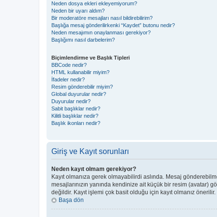
Neden dosya ekleri ekleyemiyorum?
Neden bir uyarı aldım?
Bir moderatöre mesajları nasıl bildirebilirim?
Başlığa mesaj gönderilirkenki “Kaydet” butonu nedir?
Neden mesajımın onaylanması gerekiyor?
Başlığımı nasıl darbelerim?
Biçimlendirme ve Başlık Tipleri
BBCode nedir?
HTML kullanabilir miyim?
İfadeler nedir?
Resim gönderebilir miyim?
Global duyurular nedir?
Duyurular nedir?
Sabit başlıklar nedir?
Kilitli başlıklar nedir?
Başlık ikonları nedir?
Giriş ve Kayıt sorunları
Neden kayıt olmam gerekiyor?
Kayıt olmanıza gerek olmayabilirdi aslında. Mesaj gönderebilmek 
mesajlarınızın yanında kendinize ait küçük bir resim (avatar) g
değildir. Kayıt işlemi çok basit olduğu için kayıt olmanız önerilir.
Başa dön