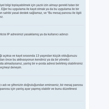
bilgi toplayabilmek için yazılı izin almayı gerekli tutan bir
ler. Eğer bu uygulama ile kayıt olmak ya da bu uygulama ile bir
n sahibi yasal destek sağlamaz, ve “Bu mesaj panosu ile ilgili
ez.
icisi IP adresinizi yasaklamış ya da kullanıcı adınızı
teği açıksa ve kayıt sırasında 13 yaşından küçük olduğunuzu
madan önce bu aktivasyonun kendiniz ya da bir yönetici
ta almadıysanız, yanlış bir e-posta adresi belirtmiş olabilirsiniz
e geçmeyi deneyin.
nıcı adı ve şifrenizin doğruluğundan eminseniz, bir mesaj panosu
panosu için yanlış ayar yapmış olabilir ve bunu düzeltmesi