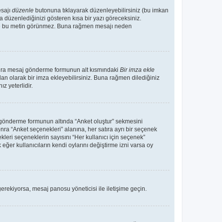
esajı
düzenle
butonuna tıklayarak düzenleyebilirsiniz (bu imkan
 düzenlediğinizi gösteren kısa bir yazı göreceksiniz.
 de bu metin görünmez. Buna rağmen mesajı neden
sonra mesaj gönderme formunun alt kısmındaki
Bir imza ekle
an olarak bir imza ekleyebilirsiniz. Buna rağmen dilediğiniz
 yeterlidir.
aj gönderme formunun altında “Anket oluştur” sekmesini
nra “Anket seçenekleri” alanına, her satıra ayrı bir seçenek
kleri seçeneklerin sayısını “Her kullanıcı için seçenek”
 eğer kullanıcıların kendi oylarını değiştirme izni varsa oy
erekiyorsa, mesaj panosu yöneticisi ile iletişime geçin.