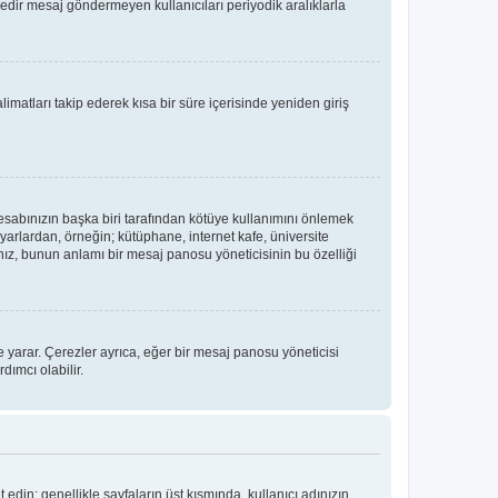
üredir mesaj göndermeyen kullanıcıları periyodik aralıklarla
limatları takip ederek kısa bir süre içerisinde yeniden giriş
hesabınızın başka biri tarafından kötüye kullanımını önlemek
yarlardan, örneğin; kütüphane, internet kafe, üniversite
, bunun anlamı bir mesaj panosu yöneticisinin bu özelliği
 yarar. Çerezler ayrıca, eğer bir mesaj panosu yöneticisi
dımcı olabilir.
t edin; genellikle sayfaların üst kısmında, kullanıcı adınızın