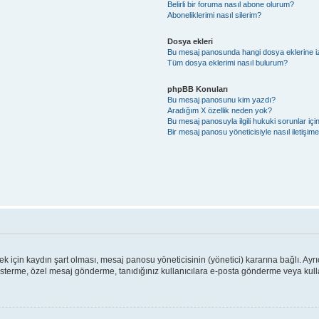
Belirli bir foruma nasıl abone olurum?
Aboneliklerimi nasıl silerim?
Dosya ekleri
Bu mesaj panosunda hangi dosya eklerine izi
Tüm dosya eklerimi nasıl bulurum?
phpBB Konuları
Bu mesaj panosunu kim yazdı?
Aradığım X özellik neden yok?
Bu mesaj panosuyla ilgili hukuki sorunlar iç
Bir mesaj panosu yöneticisiyle nasıl iletişim
için kaydın şart olması, mesaj panosu yöneticisinin (yönetici) kararına bağlı. Ayrı
österme, özel mesaj gönderme, tanıdığınız kullanıcılara e-posta gönderme veya kullan