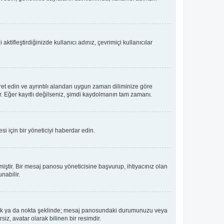
tifleştirdiğinizde kullanıcı adınız, çevrimiçi kullanıcılar
ret edin ve ayrıntılı alandan uygun zaman diliminize göre
lir. Eğer kayıtlı değilseniz, şimdi kaydolmanın tam zamanı.
i için bir yöneticiyi haberdar edin.
tir. Bir mesaj panosu yöneticisine başvurup, ihtiyacınız olan
nabilir.
dız, blok ya da nokta şeklinde; mesaj panosundaki durumunuzu veya
iz, avatar olarak bilinen bir resimdir.