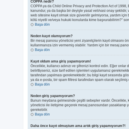
COPPA nedir?
COPPA ya da Child Online Privacy and Protection Act of 1998, Bir
kanundur, ya da başka bir deyişle yasal veli/vasi onay şeklidir, 
web sitesine kayıt olmak size güvenilir gelmiyorsa, yardım için
kötü niyetli ve/veya hukuki konularda kime başvurabilirim?” soru
Başa dön
Neden kayıt olamıyorum?
Bir mesaj panosu yöneticisi yeni ziyaretçilerin kayıt olmasını ön
kullanmanıza izin vermemiş olabilir. Yardım için bir mesaj panos
Başa dön
Kayıt oldum ama giriş yapamıyorum!
Öncelikle, kullanıcı adınızı ve şifrenizi kontrol edin. Eğer on
belirttiyseniz, size tarif edilen işlemleri uygulamanız gerekmek
tarafından yapılması gerekmektedir; bu bilgi kayıt sırasında göste
ya da e-posta, bir spam filtresi tarafından spam olarak seçilmiş o
Başa dön
Neden giriş yapamıyorum?
Bunun meydana gelmesinde çeşitli sebepler vardır. Öncelikle, ku
yöneticisi ile iletişime geçerek mesaj panosundan yasaklanıp 
gerekebilir.
Başa dön
Daha önce kayıt olmuştum ama artık giriş yapamıyorum?!