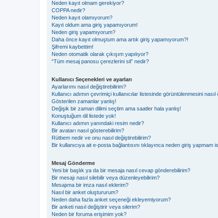
Neden kayıt olmam gerekiyor?
COPPA nedir?
Neden kayıt olamıyorum?
Kayıt oldum ama giriş yapamıyorum!
Neden giriş yapamıyorum?
Daha önce kayıt olmuştum ama artık giriş yapamıyorum?!
Şifremi kaybettim!
Neden otomatik olarak çıkışım yapılıyor?
“Tüm mesaj panosu çerezlerini sil” nedir?
Kullanıcı Seçenekleri ve ayarları
Ayarlarımı nasıl değiştirebilirim?
Kullanıcı adımın çevrimiçi kullanıcılar listesinde görüntülenmesini nasıl 
Gösterilen zamanlar yanlış!
Değişik bir zaman dilimi seçtim ama saatler hala yanlış!
Konuştuğum dil listede yok!
Kullanıcı adımın yanındaki resim nedir?
Bir avatarı nasıl gösterebilirim?
Rütbem nedir ve onu nasıl değiştirebilirim?
Bir kullanıcıya ait e-posta bağlantısını tıklayınca neden giriş yapmam i
Mesaj Gönderme
Yeni bir başlık ya da bir mesaja nasıl cevap gönderebilirim?
Bir mesajı nasıl silebilir veya düzenleyebilirim?
Mesajıma bir imza nasıl eklerim?
Nasıl bir anket oluştururum?
Neden daha fazla anket seçeneği ekleyemiyorum?
Bir anketi nasıl değiştirir veya silerim?
Neden bir foruma erişimim yok?