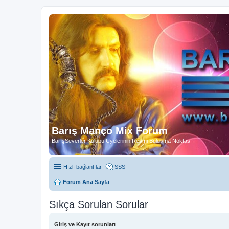
Barış Manço Mix Forum
BarışSeverler Kulübü Üyelerinin Resmi Buluşma Noktası
Hızlı bağlantılar
SSS
Forum Ana Sayfa
Sıkça Sorulan Sorular
Giriş ve Kayıt sorunları