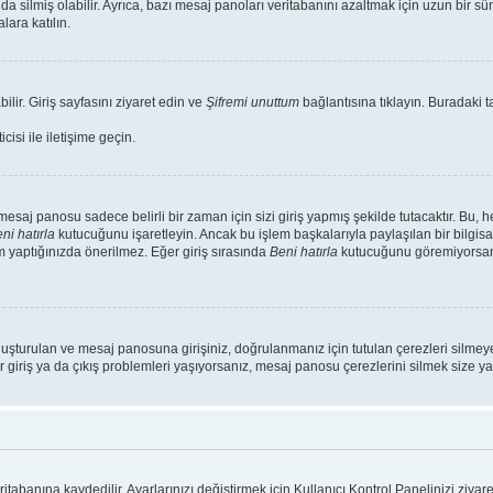
da silmiş olabilir. Ayrıca, bazı mesaj panoları veritabanını azaltmak için uzun bir s
lara katılın.
ilir. Giriş sayfasını ziyaret edin ve
Şifremi unuttum
bağlantısına tıklayın. Buradaki ta
isi ile iletişime geçin.
saj panosu sadece belirli bir zaman için sizi giriş yapmış şekilde tutacaktır. Bu, 
ni hatırla
kutucuğunu işaretleyin. Ancak bu işlem başkalarıyla paylaşılan bir bilgisa
m yaptığınızda önerilmez. Eğer giriş sırasında
Beni hatırla
kutucuğunu göremiyorsanız
luşturulan ve mesaj panosuna girişiniz, doğrulanmanız için tutulan çerezleri silmeye
r giriş ya da çıkış problemleri yaşıyorsanız, mesaj panosu çerezlerini silmek size yar
ritabanına kaydedilir. Ayarlarınızı değiştirmek için Kullanıcı Kontrol Panelinizi ziyare