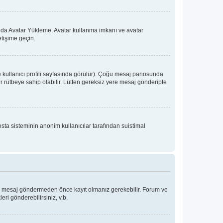
 ya da Avatar Yükleme. Avatar kullanma imkanı ve avatar
etişime geçin.
e kullanıcı profili sayfasında görülür). Çoğu mesaj panosunda
 bir rütbeye sahip olabilir. Lütfen gereksiz yere mesaj gönderipte
osta sisteminin anonim kullanıcılar tarafından suistimal
Bir mesaj göndermeden önce kayıt olmanız gerekebilir. Forum ve
eri gönderebilirsiniz, v.b.