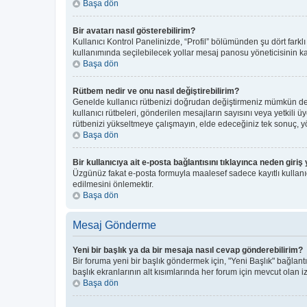
Başa dön
Bir avatarı nasıl gösterebilirim?
Kullanıcı Kontrol Panelinizde, “Profil” bölümünden şu dört farkl
kullanımında seçilebilecek yollar mesaj panosu yöneticisinin kar
Başa dön
Rütbem nedir ve onu nasıl değiştirebilirim?
Genelde kullanıcı rütbenizi doğrudan değiştirmeniz mümkün deği
kullanıcı rütbeleri, gönderilen mesajların sayısını veya yetkili ü
rütbenizi yükseltmeye çalışmayın, elde edeceğiniz tek sonuç, yön
Başa dön
Bir kullanıcıya ait e-posta bağlantısını tıklayınca neden gir
Üzgünüz fakat e-posta formuyla maalesef sadece kayıtlı kullanıcı
edilmesini önlemektir.
Başa dön
Mesaj Gönderme
Yeni bir başlık ya da bir mesaja nasıl cevap gönderebilirim?
Bir foruma yeni bir başlık göndermek için, "Yeni Başlık" bağla
başlık ekranlarının alt kısımlarında her forum için mevcut olan izi
Başa dön