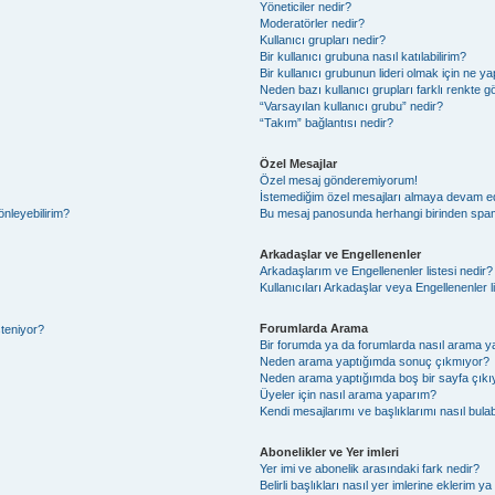
Yöneticiler nedir?
Moderatörler nedir?
Kullanıcı grupları nedir?
Bir kullanıcı grubuna nasıl katılabilirim?
Bir kullanıcı grubunun lideri olmak için ne
Neden bazı kullanıcı grupları farklı renkte 
“Varsayılan kullanıcı grubu” nedir?
“Takım” bağlantısı nedir?
Özel Mesajlar
Özel mesaj gönderemiyorum!
İstemediğim özel mesajları almaya devam e
önleyebilirim?
Bu mesaj panosunda herhangi birinden spam
Arkadaşlar ve Engellenenler
Arkadaşlarım ve Engellenenler listesi nedir?
Kullanıcıları Arkadaşlar veya Engellenenler lis
Forumlarda Arama
steniyor?
Bir forumda ya da forumlarda nasıl arama ya
Neden arama yaptığımda sonuç çıkmıyor?
Neden arama yaptığımda boş bir sayfa çıkı
Üyeler için nasıl arama yaparım?
Kendi mesajlarımı ve başlıklarımı nasıl bulab
Abonelikler ve Yer imleri
Yer imi ve abonelik arasındaki fark nedir?
Belirli başlıkları nasıl yer imlerine eklerim 