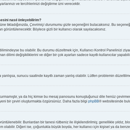
rlarınızı ve tercihlerinizi değiştirme izni verecektir.
esini nasıl önleyebilirim?
üne tıkladığınızda,
Çevrimiçi durumumu gizle
seçeneğini bulacaksınız. Bu seçeneği ak
n görüntülenecektir. Böylece gizli bir kullanıcı olarak sayılacaksınız.
limindeyse bu olabilir. Bu durumu düzeltmek için, Kullanıcı Kontrol Panelinizi ziya
an dilimi değişikliklerini ve diğer bir çok ayarları sadece kayıtlı kullanıcılar yapabi
anlışsa, sunucu saatinde kayıtlı zaman yanlış olabilir. Lütfen problemin düzeltilmes
kurmamıştır, ya da hiç kimse bu mesaj panosunu konuştuğunuz dile henüz çevirmemiş
 yeni bir çeviri oluşturmakta özgürsünüz. Daha fazla bilgi
phpBB
® websitesinde bulu
 görüntülenebilir. Bunlardan bir tanesi rütbeniz ile ilişkilendirilmiş; genellikle yıl
olabilir. Diğeri ise, çoğunlukla büyük boyda, her kullanıcı için kişisel ya da benzers