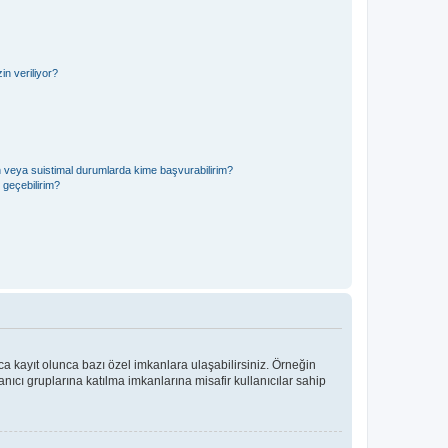
n veriliyor?
in veya suistimal durumlarda kime başvurabilirim?
e geçebilirim?
ca kayıt olunca bazı özel imkanlara ulaşabilirsiniz. Örneğin
ıcı gruplarına katılma imkanlarına misafir kullanıcılar sahip