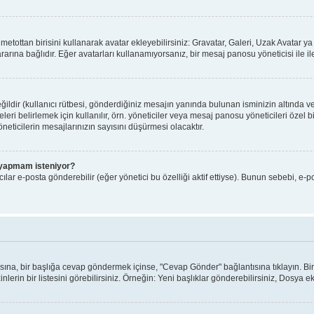
ı metottan birisini kullanarak avatar ekleyebilirsiniz: Gravatar, Galeri, Uzak Avatar
arına bağlıdır. Eğer avatarları kullanamıyorsanız, bir mesaj panosu yöneticisi ile il
ldir (kullanıcı rütbesi, gönderdiğiniz mesajın yanında bulunan isminizin altında v
yeleri belirlemek için kullanılır, örn. yöneticiler veya mesaj panosu yöneticileri özel
eticilerin mesajlarınızın sayısını düşürmesi olacaktır.
iş yapmam isteniyor?
lar e-posta gönderebilir (eğer yönetici bu özelliği aktif ettiyse). Bunun sebebi, e-p
ntısına, bir başlığa cevap göndermek içinse, "Cevap Gönder" bağlantısına tıklayın. 
nlerin bir listesini görebilirsiniz. Örneğin: Yeni başlıklar gönderebilirsiniz, Dosya ekl