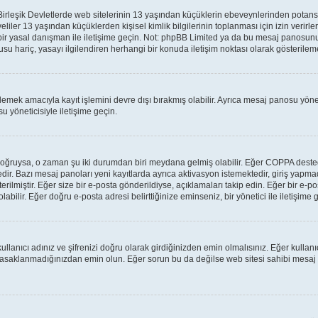
leşik Devletlerde web sitelerinin 13 yaşından küçüklerin ebeveynlerinden potansiyel 
veliler 13 yaşından küçüklerden kişisel kimlik bilgilerinin toplanması için izin verir
 bir yasal danışman ile iletişime geçin. Not: phpBB Limited ya da bu mesaj panosunu
su hariç, yasayı ilgilendiren herhangi bir konuda iletişim noktası olarak gösterilem
lemek amacıyla kayıt işlemini devre dışı bırakmış olabilir. Ayrıca mesaj panosu yönet
u yöneticisiyle iletişime geçin.
lar doğruysa, o zaman şu iki durumdan biri meydana gelmiş olabilir. Eğer COPPA des
tedir. Bazı mesaj panoları yeni kayıtlarda ayrıca aktivasyon istemektedir, giriş yap
rilmiştir. Eğer size bir e-posta gönderildiyse, açıklamaları takip edin. Eğer bir e-pos
labilir. Eğer doğru e-posta adresi belirttiğinize eminseniz, bir yönetici ile iletişim
llanıcı adınız ve şifrenizi doğru olarak girdiğinizden emin olmalısınız. Eğer kulla
yasaklanmadığınızdan emin olun. Eğer sorun bu da değilse web sitesi sahibi mesaj 