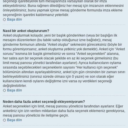
seçeneği işaretleyerek tüm mesajlarınıza varsayılan olarak bir imza
ekleyebilirsiniz. Buna rağmen dilediğiniz her mesaj için imzanızın eklenmesini
önleyebilirsiniz, bunu yapmak içinse mesaj gönderme formunda imza ekleme
seçeneğinin işaretini kaldırmanız yeterlidir.
Başa dön
Nasıl bir anket oluştururum?
Anket oluşturmak kolaydır, yeni bir başlık gönderirken (veya bir başlığın ilk
mesajını düzenlerken (bu tabiki sahip olduğunuz izne bağlıdır)), mesaj
gönderme formunun altında “Anket oluştur” sekmesini göreceksiniz (böyle bir
formu göremiyorsanız, anket oluşturma yetkiniz yok demektir). Anket için “Anket
sorusu” kısmına bir başlık girmelisiniz ve sonra “Anket seçenekleri” alanına,
her satıra ayrı bir seçenek olacak şekilde en az iki seçenek girmelisiniz (bu
limit mesaj panosu yönetici tarafından ayarlanır). Ayrıca kullanıcıların oylama
sırasında seçebilecekleri seçeneklerin sayısını “Her kullanıcı için seçenek”
bölümünün altından ayarlayabilirsiniz, anket için gün cinsinden bir zaman sınırı
belirleyebilirsiniz (sınırsız sürede olması için 0 yazın) ve son olarak eğer
kullanıcıların kendi oylarını değiştirme izni varsa oy verdikleri seçeneği
değiştirebilirler.
Başa dön
Neden daha fazla anket seçeneği ekleyemiyorum?
Anket seçenekleri için limit, mesaj panosu yöneticisi tarafından ayarlanır. Eğer
anketiniz için izin verilen miktardan daha fazla seçenek eklemeniz gerekiyorsa,
mesaj panosu yöneticisi ile iletişime geçin.
Başa dön