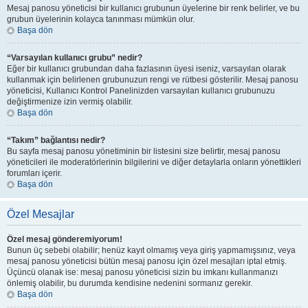
Mesaj panosu yöneticisi bir kullanıcı grubunun üyelerine bir renk belirler, ve bu
grubun üyelerinin kolayca tanınması mümkün olur.
Başa dön
“Varsayılan kullanıcı grubu” nedir?
Eğer bir kullanıcı grubundan daha fazlasının üyesi iseniz, varsayılan olarak
kullanmak için belirlenen grubunuzun rengi ve rütbesi gösterilir. Mesaj panosu
yöneticisi, Kullanıcı Kontrol Panelinizden varsayılan kullanıcı grubunuzu
değiştirmenize izin vermiş olabilir.
Başa dön
“Takım” bağlantısı nedir?
Bu sayfa mesaj panosu yönetiminin bir listesini size belirtir, mesaj panosu
yöneticileri ile moderatörlerinin bilgilerini ve diğer detaylarla onların yönettikleri
forumları içerir.
Başa dön
Özel Mesajlar
Özel mesaj gönderemiyorum!
Bunun üç sebebi olabilir; henüz kayıt olmamış veya giriş yapmamışsınız, veya
mesaj panosu yöneticisi bütün mesaj panosu için özel mesajları iptal etmiş.
Üçüncü olanak ise: mesaj panosu yöneticisi sizin bu imkanı kullanmanızı
önlemiş olabilir, bu durumda kendisine nedenini sormanız gerekir.
Başa dön