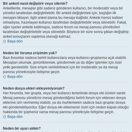
Bir anketi nasıl değiştirir veya silerim?
Anketlerde, mesajlar gibi sadece gönderen kullanıcı, bir moderatör veya bir
yönetici tarafından değiştirilebilir. Bir anketi değiştirmek için, başlığın ilk
mesajını tıklayın; ilgili anket daima bu mesaja bağlıdır. Ankete henüz katılan
olmadıysa, hazırlayan kullanıcı tarafından değiştirilebilir veya silinebilir. Fakat,
eğer üyeler ankete katılmışsa, sadece forum ve mesaj panosu yöneticileri
tarafından değiştirilebilir veya silinebilir. Böylece bir süre sonra şıkları değiştirip
anket sonuçlarını saptırma olanağı kalmaz.
Başa dön
Neden bir foruma erişimim yok?
Bazı forumlar sadece belirli kullanıcılara veya kullanıcı gruplarına açık olabilir.
Mesajları okumak, görüntülemek, göndermek ya da diğer işlemler için özel
yetki gerekebilir. Size erişim verilebilmesi için bir moderatör ya da mesaj
panosu yöneticisiyle iletişime geçin.
Başa dön
Neden dosya ekleri ekleyemiyorum?
Her forumda, her grupta, veya her kullanıcı temelinde dosya eki izinleri vardır.
Mesaj panosu yöneticisi mesaj gönderdiğiniz belirli forum için eklenen dosya
eklerine izin vermemiş olabilir, ya da muhtemelen sadece bazı gruplar dosya
eki gönderebiliyordur. Eğer dosya eki eklemenin sizin için neden kapalı olduğu
hakkında bir şüpheniz varsa mesaj panosu yöneticiyle iletişime geçin.
Başa dön
Neden bir uyarı aldım?