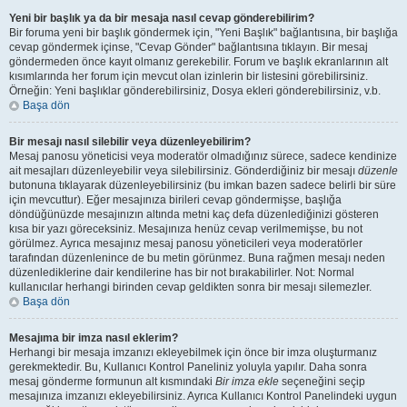
Yeni bir başlık ya da bir mesaja nasıl cevap gönderebilirim?
Bir foruma yeni bir başlık göndermek için, "Yeni Başlık" bağlantısına, bir başlığa
cevap göndermek içinse, "Cevap Gönder" bağlantısına tıklayın. Bir mesaj
göndermeden önce kayıt olmanız gerekebilir. Forum ve başlık ekranlarının alt
kısımlarında her forum için mevcut olan izinlerin bir listesini görebilirsiniz.
Örneğin: Yeni başlıklar gönderebilirsiniz, Dosya ekleri gönderebilirsiniz, v.b.
Başa dön
Bir mesajı nasıl silebilir veya düzenleyebilirim?
Mesaj panosu yöneticisi veya moderatör olmadığınız sürece, sadece kendinize
ait mesajları düzenleyebilir veya silebilirsiniz. Gönderdiğiniz bir mesajı
düzenle
butonuna tıklayarak düzenleyebilirsiniz (bu imkan bazen sadece belirli bir süre
için mevcuttur). Eğer mesajınıza birileri cevap göndermişse, başlığa
döndüğünüzde mesajınızın altında metni kaç defa düzenlediğinizi gösteren
kısa bir yazı göreceksiniz. Mesajınıza henüz cevap verilmemişse, bu not
görülmez. Ayrıca mesajınız mesaj panosu yöneticileri veya moderatörler
tarafından düzenlenince de bu metin görünmez. Buna rağmen mesajı neden
düzenlediklerine dair kendilerine has bir not bırakabilirler. Not: Normal
kullanıcılar herhangi birinden cevap geldikten sonra bir mesajı silemezler.
Başa dön
Mesajıma bir imza nasıl eklerim?
Herhangi bir mesaja imzanızı ekleyebilmek için önce bir imza oluşturmanız
gerekmektedir. Bu, Kullanıcı Kontrol Paneliniz yoluyla yapılır. Daha sonra
mesaj gönderme formunun alt kısmındaki
Bir imza ekle
seçeneğini seçip
mesajınıza imzanızı ekleyebilirsiniz. Ayrıca Kullanıcı Kontrol Panelindeki uygun