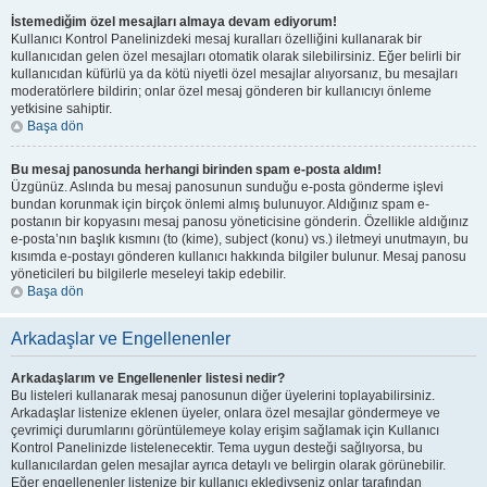
İstemediğim özel mesajları almaya devam ediyorum!
Kullanıcı Kontrol Panelinizdeki mesaj kuralları özelliğini kullanarak bir
kullanıcıdan gelen özel mesajları otomatik olarak silebilirsiniz. Eğer belirli bir
kullanıcıdan küfürlü ya da kötü niyetli özel mesajlar alıyorsanız, bu mesajları
moderatörlere bildirin; onlar özel mesaj gönderen bir kullanıcıyı önleme
yetkisine sahiptir.
Başa dön
Bu mesaj panosunda herhangi birinden spam e-posta aldım!
Üzgünüz. Aslında bu mesaj panosunun sunduğu e-posta gönderme işlevi
bundan korunmak için birçok önlemi almış bulunuyor. Aldığınız spam e-
postanın bir kopyasını mesaj panosu yöneticisine gönderin. Özellikle aldığınız
e-posta’nın başlık kısmını (to (kime), subject (konu) vs.) iletmeyi unutmayın, bu
kısımda e-postayı gönderen kullanıcı hakkında bilgiler bulunur. Mesaj panosu
yöneticileri bu bilgilerle meseleyi takip edebilir.
Başa dön
Arkadaşlar ve Engellenenler
Arkadaşlarım ve Engellenenler listesi nedir?
Bu listeleri kullanarak mesaj panosunun diğer üyelerini toplayabilirsiniz.
Arkadaşlar listenize eklenen üyeler, onlara özel mesajlar göndermeye ve
çevrimiçi durumlarını görüntülemeye kolay erişim sağlamak için Kullanıcı
Kontrol Panelinizde listelenecektir. Tema uygun desteği sağlıyorsa, bu
kullanıcılardan gelen mesajlar ayrıca detaylı ve belirgin olarak görünebilir.
Eğer engellenenler listenize bir kullanıcı eklediyseniz onlar tarafından