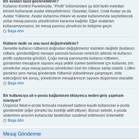
Bir avatarı nasıl gösterebilirim?
Kullanıcı Kontrol Panelinizde, “Profil” bölümünden şu dört farklı metottan
birisini kullanarak avatar ekleyebilirsiniz: Gravatar, Galeri, Uzak Avatar ya da
Avatar Yükleme. Avatar kullanma imkanı ve avatar kullanımında seçilebilecek
yollar mesaj panosu yöneticisinin kararına bağlıdır. Eğer avatarları
kullanamıyorsanız, bir mesaj panosu yöneticisi ile iletişime geçin.
Başa dön
Rütbem nedir ve onu nasıl değiştirebilirim?
Genelde kullanıcı rütbenizi doğrudan değiştirmeniz mümkün değildir (kullanıcı
rütbesi, gönderdiğiniz mesajın yanında bulunan isminizin altında ve kullanıcı
profili sayfasında görülür). Çoğu mesaj panosunda kullanıcı rütbeleri,
gönderilen mesajların sayısını veya yetkili üyeleri belirlemek için kullanılır, örn.
yöneticiler veya mesaj panosu yöneticileri özel bir rütbeye sahip olabilir. Lütfen
gereksiz yere mesaj gönderipte rütbenizi yükseltmeye çalışmayın, elde
edeceğiniz tek sonuç, yöneticilerin mesajlarınızın sayısını düşürmesi olacaktır.
Başa dön
Bir kullanıcıya ait e-posta bağlantısını tıklayınca neden giriş yapmam
isteniyor?
Üzgünüz fakat e-posta formuyla maalesef sadece kayıtlı kullanıcılar e-posta
gönderebilir (eğer yönetici bu özelliği aktif ettiyse). Bunun sebebi, e-posta
sisteminin anonim kullanıcılar tarafından suistimal edilmesini önlemektir.
Başa dön
Mesaj Gönderme