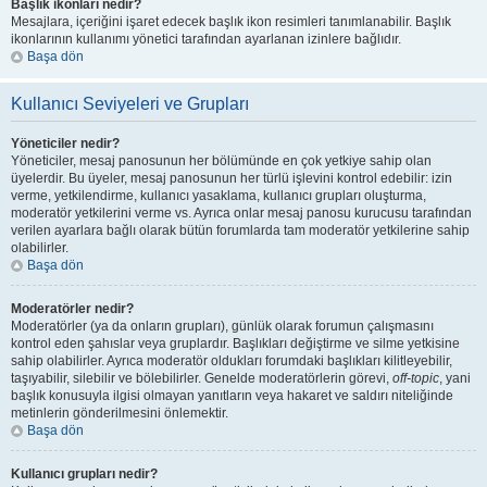
Başlık ikonları nedir?
Mesajlara, içeriğini işaret edecek başlık ikon resimleri tanımlanabilir. Başlık
ikonlarının kullanımı yönetici tarafından ayarlanan izinlere bağlıdır.
Başa dön
Kullanıcı Seviyeleri ve Grupları
Yöneticiler nedir?
Yöneticiler, mesaj panosunun her bölümünde en çok yetkiye sahip olan
üyelerdir. Bu üyeler, mesaj panosunun her türlü işlevini kontrol edebilir: izin
verme, yetkilendirme, kullanıcı yasaklama, kullanıcı grupları oluşturma,
moderatör yetkilerini verme vs. Ayrıca onlar mesaj panosu kurucusu tarafından
verilen ayarlara bağlı olarak bütün forumlarda tam moderatör yetkilerine sahip
olabilirler.
Başa dön
Moderatörler nedir?
Moderatörler (ya da onların grupları), günlük olarak forumun çalışmasını
kontrol eden şahıslar veya gruplardır. Başlıkları değiştirme ve silme yetkisine
sahip olabilirler. Ayrıca moderatör oldukları forumdaki başlıkları kilitleyebilir,
taşıyabilir, silebilir ve bölebilirler. Genelde moderatörlerin görevi,
off-topic
, yani
başlık konusuyla ilgisi olmayan yanıtların veya hakaret ve saldırı niteliğinde
metinlerin gönderilmesini önlemektir.
Başa dön
Kullanıcı grupları nedir?