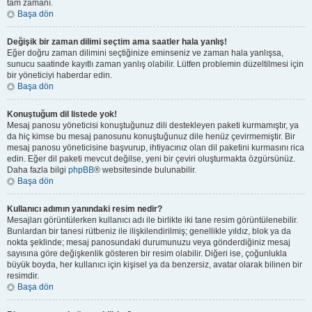
tam zamanı.
Başa dön
Değişik bir zaman dilimi seçtim ama saatler hala yanlış!
Eğer doğru zaman dilimini seçtiğinize eminseniz ve zaman hala yanlışsa,
sunucu saatinde kayıtlı zaman yanlış olabilir. Lütfen problemin düzeltilmesi için
bir yöneticiyi haberdar edin.
Başa dön
Konuştuğum dil listede yok!
Mesaj panosu yöneticisi konuştuğunuz dili destekleyen paketi kurmamıştır, ya
da hiç kimse bu mesaj panosunu konuştuğunuz dile henüz çevirmemiştir. Bir
mesaj panosu yöneticisine başvurup, ihtiyacınız olan dil paketini kurmasını rica
edin. Eğer dil paketi mevcut değilse, yeni bir çeviri oluşturmakta özgürsünüz.
Daha fazla bilgi
phpBB
® websitesinde bulunabilir.
Başa dön
Kullanıcı adımın yanındaki resim nedir?
Mesajları görüntülerken kullanıcı adı ile birlikte iki tane resim görüntülenebilir.
Bunlardan bir tanesi rütbeniz ile ilişkilendirilmiş; genellikle yıldız, blok ya da
nokta şeklinde; mesaj panosundaki durumunuzu veya gönderdiğiniz mesaj
sayısına göre değişkenlik gösteren bir resim olabilir. Diğeri ise, çoğunlukla
büyük boyda, her kullanıcı için kişisel ya da benzersiz, avatar olarak bilinen bir
resimdir.
Başa dön