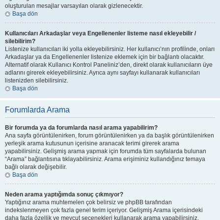
oluşturulan mesajlar varsayılan olarak gizlenecektir.
Başa dön
Kullanıcıları Arkadaşlar veya Engellenenler listeme nasıl ekleyebilir /
silebilirim?
Listenize kullanıcıları iki yolla ekleyebilirsiniz. Her kullanıcı’nın profilinde, onları
Arkadaşlar ya da Engellenenler listenize eklemek için bir bağlantı olacaktır.
Alternatif olarak Kullanıcı Kontrol Paneliniz’den, direkt olarak kullanıcıların üye
adlarını girerek ekleyebilirsiniz. Ayrıca aynı sayfayı kullanarak kullanıcıları
listenizden silebilirsiniz.
Başa dön
Forumlarda Arama
Bir forumda ya da forumlarda nasıl arama yapabilirim?
Ana sayfa görüntülenirken, forum görüntülenirken ya da başlık görüntülenirken
yerleşik arama kutusunun içerisine aranacak terimi girerek arama
yapabilirsiniz. Gelişmiş arama yapmak için forumda tüm sayfalarda bulunan
“Arama” bağlantısına tıklayabilirsiniz. Arama erişiminiz kullandığınız temaya
bağlı olarak değişebilir.
Başa dön
Neden arama yaptığımda sonuç çıkmıyor?
Yaptığınız arama muhtemelen çok belirsiz ve phpBB tarafından
indekslenmeyen çok fazla genel terim içeriyor. Gelişmiş Arama içerisindeki
daha fazla özellik ve mevcut seçenekleri kullanarak arama yapabilirsiniz.