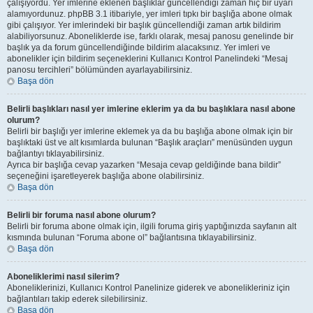
çalışıyordu. Yer imlerine eklenen başlıklar güncellendiği zaman hiç bir uyarı
alamıyordunuz. phpBB 3.1 itibariyle, yer imleri tıpkı bir başlığa abone olmak
gibi çalışıyor. Yer imlerindeki bir başlık güncellendiği zaman artık bildirim
alabiliyorsunuz. Aboneliklerde ise, farklı olarak, mesaj panosu genelinde bir
başlık ya da forum güncellendiğinde bildirim alacaksınız. Yer imleri ve
abonelikler için bildirim seçeneklerini Kullanıcı Kontrol Panelindeki “Mesaj
panosu tercihleri” bölümünden ayarlayabilirsiniz.
Başa dön
Belirli başlıkları nasıl yer imlerine eklerim ya da bu başlıklara nasıl abone
olurum?
Belirli bir başlığı yer imlerine eklemek ya da bu başlığa abone olmak için bir
başlıktaki üst ve alt kısımlarda bulunan “Başlık araçları” menüsünden uygun
bağlantıyı tıklayabilirsiniz.
Ayrıca bir başlığa cevap yazarken “Mesaja cevap geldiğinde bana bildir”
seçeneğini işaretleyerek başlığa abone olabilirsiniz.
Başa dön
Belirli bir foruma nasıl abone olurum?
Belirli bir foruma abone olmak için, ilgili foruma giriş yaptığınızda sayfanın alt
kısmında bulunan “Foruma abone ol” bağlantısına tıklayabilirsiniz.
Başa dön
Aboneliklerimi nasıl silerim?
Aboneliklerinizi, Kullanıcı Kontrol Panelinize giderek ve abonelikleriniz için
bağlantıları takip ederek silebilirsiniz.
Başa dön