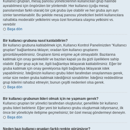
Kullanıcı grupları, mesaj panosu yöneticilerinin kullanıcıları grup halinde
ayırabilmesi için öngörülen bir yöntemdir. Her kullanıcı (çoğu mesaj
panolarından farklı olarak) bir çok gruba üye olabilir ve her gruba ayrı ayrı
izinler tanımlanabilir. Bu şekilde mesaj panosu yöneticileri belirli kullanıcılara
rahatlıkla moderatör yetkilerini veya özel forumlara ulaşma yetkisini vs.
verebilir
Başa dön
Bir kullanıcı grubuna nasıl katılabilirim?
Bir kullanıcı grubuna katılabilmek için, Kullanıcı Kontrol Panelinizden “Kullanıcı
grupları” bağlantısına tıklayın; oradan tüm kullanıcı gruplarını
görüntüleyebilirsiniz. Grupların tümü
erişime açık
olmayabilir. Bazılarına
katılmak için onay gerekebilir ve bazıları kapalı ya da gizli üyeliklere sahip
olabilir. Eğer grup açık ise, ilgili bağlantıya tıklayarak katılabilirsiniz. Eğer bir
gruba katılmak için onay gerekiyorsa ilgili bağlantıya tıklayarak istek
yapabilirsiniz. İsteğinizin kullanıcı grubu lideri tarafından onaylanması gerek,
onlar size neden gruba katılmak istediğinizi sorabilirler. İsteğiniz reddedilirse
grup liderini rahatsız etmeyin; bunun çeşitli nedenleri olsa gerek.
Başa dön
Bir kullanıcı grubunun lideri olmak için ne yapmam gerek?
Kullanıcı grupları bir yönetici tarafından oluşturulur, genellikle bir kullanıcı
grubu lideri belirlenir. Eğer yeni bir kullanıcı grubu oluşturmak istiyorsanız, ilk
önce bir yöneticiyle iletişime geçmelisiniz; bir özel mesaj göndermeyi deneyin.
Başa dön
Neden bazı kullanıcı grupları farklı renkte görünüyor?