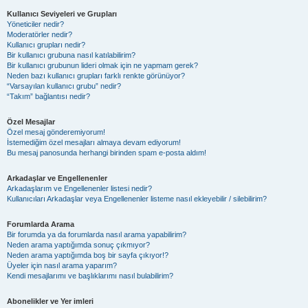
Kullanıcı Seviyeleri ve Grupları
Yöneticiler nedir?
Moderatörler nedir?
Kullanıcı grupları nedir?
Bir kullanıcı grubuna nasıl katılabilirim?
Bir kullanıcı grubunun lideri olmak için ne yapmam gerek?
Neden bazı kullanıcı grupları farklı renkte görünüyor?
“Varsayılan kullanıcı grubu” nedir?
“Takım” bağlantısı nedir?
Özel Mesajlar
Özel mesaj gönderemiyorum!
İstemediğim özel mesajları almaya devam ediyorum!
Bu mesaj panosunda herhangi birinden spam e-posta aldım!
Arkadaşlar ve Engellenenler
Arkadaşlarım ve Engellenenler listesi nedir?
Kullanıcıları Arkadaşlar veya Engellenenler listeme nasıl ekleyebilir / silebilirim?
Forumlarda Arama
Bir forumda ya da forumlarda nasıl arama yapabilirim?
Neden arama yaptığımda sonuç çıkmıyor?
Neden arama yaptığımda boş bir sayfa çıkıyor!?
Üyeler için nasıl arama yaparım?
Kendi mesajlarımı ve başlıklarımı nasıl bulabilirim?
Abonelikler ve Yer imleri