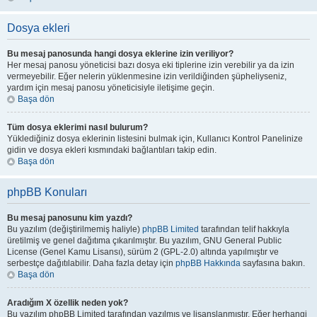
Dosya ekleri
Bu mesaj panosunda hangi dosya eklerine izin veriliyor?
Her mesaj panosu yöneticisi bazı dosya eki tiplerine izin verebilir ya da izin
vermeyebilir. Eğer nelerin yüklenmesine izin verildiğinden şüpheliyseniz,
yardım için mesaj panosu yöneticisiyle iletişime geçin.
Başa dön
Tüm dosya eklerimi nasıl bulurum?
Yüklediğiniz dosya eklerinin listesini bulmak için, Kullanıcı Kontrol Panelinize
gidin ve dosya ekleri kısmındaki bağlantıları takip edin.
Başa dön
phpBB Konuları
Bu mesaj panosunu kim yazdı?
Bu yazılım (değiştirilmemiş haliyle)
phpBB Limited
tarafından telif hakkıyla
üretilmiş ve genel dağıtıma çıkarılmıştır. Bu yazılım, GNU General Public
License (Genel Kamu Lisansı), sürüm 2 (GPL-2.0) altında yapılmıştır ve
serbestçe dağıtılabilir. Daha fazla detay için
phpBB Hakkında
sayfasına bakın.
Başa dön
Aradığım X özellik neden yok?
Bu yazılım phpBB Limited tarafından yazılmış ve lisanslanmıştır. Eğer herhangi