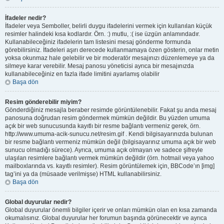
İfadeler nedir?
İfadeler veya Semboller, belirli duygu ifadelerini vermek için kullanılan küçük
resimler halindeki kısa kodlardır. Örn. :) mutlu, :( ise üzgün anlamındadır.
Kullanabileceğiniz ifadelerin tam listesini mesaj gönderme formunda
görebilirsiniz. İfadeleri aşırı derecede kullanmamaya özen gösterin, onlar metin
yoksa okunmaz hale gelebilir ve bir moderatör mesajınızı düzenlemeye ya da
silmeye karar verebilir. Mesaj panosu yöneticisi ayrıca bir mesajınızda
kullanabileceğiniz en fazla ifade limitini ayarlamış olabilir
Başa dön
Resim gönderebilir miyim?
Gönderdiğiniz mesajla beraber resimde görüntülenebilir. Fakat şu anda mesaj
panosuna doğrudan resim göndermek mümkün değildir. Bu yüzden umuma
açık bir web sunucusunda kayıtlı bir resme bağlantı vermeniz gerek, örn.
http://www.umuma-acik-sunucu.net/resim.gif . Kendi bilgisayarınızda bulunan
bir resme bağlantı vermeniz mümkün değil (bilgisayarınız umuma açık bir web
sunucu olmadığı sürece). Ayrıca, umuma açık olmayan ve sadece şifreyle
ulaşılan resimlere bağlantı vermek mümkün değildir (örn. hotmail veya yahoo
mailboxlarında vs. kayıtlı resimler). Resim görüntülemek için, BBCode’ın [img]
tag’ini ya da (müsaade verilmişse) HTML kullanabilirsiniz.
Başa dön
Global duyurular nedir?
Global duyurular önemli bilgiler içerir ve onları mümkün olan en kısa zamanda
okumalısınız. Global duyurular her forumun başında görünecektir ve ayrıca