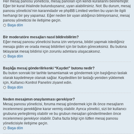
Her mesaj panosu yöneticisi, mesaj panoları için kendi kurallarını belirlemiştir.
Eğer bir kural ihlalinde bulunduysanız, uyarı alabilirsiniz. Not: Bu durum, mesaj
panosu yöneticisi’nin kararındadır ve phpBB Limited verilen bu uyarı ile ilgili
herhangi bir şey yapamaz. Eğer neden bir uyarı aldığınızı bilmiyorsanız, mesaj
panosu yöneticisi ile iletişime geçin.
Başa dön
Bir moderatöre mesajları nasıl bildirebilirim?
Eğer mesaj panosu yöneticisi buna izin veriyorsa, bildiri yapmak istediğiniz
mesaja gidin ve orada mesaj bildirileri için bir buton göreceksiniz. Bu butona
tıklayarak mesaj bildirisi için zorunlu adımlara ulaşacaksınız.
Başa dön
Başlığa mesaj gönderilirkenki “Kaydet” butonu nedir?
Bu buton sonraki bir tarihte tamamlamak ve göndermek için başlığınızı taslak
olarak kaydetmeye olanak sağlar. Kaydedilen bir taslağı yeniden yüklemek
için, Kullanıcı Kontrol Panelini ziyaret edin.
Başa dön
Neden mesajımın onaylanması gerekiyor?
Mesaj panosu yöneticisi, foruma mesaj göndermek için ilk önce mesajların
incelenmesi gerektiğine karar vermiş olabilir. Ayrıca yönetici, sizi bir kullanıcı
grubuna yerleştirmiş olabilir ve bu grubun mesajları gönderilmeden önce
incelenmesi gerekiyor olabilir. Daha fazla bilgi için lütfen mesaj panosu
yöneticisiyle iletişime geçin.
Başa dön