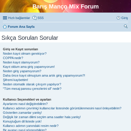
Barış Manço Mix Forum
Hızlı bağlantılar
SSS
Giriş
Forum Ana Sayfa
ra
Sıkça Sorulan Sorular
Giriş ve Kayıt sorunları
Neden kayıt olmam gerekiyor?
COPPA nedir?
Neden kayıt olamıyorum?
Kayıt oldum ama giriş yapamıyorum!
Neden giriş yapamıyorum?
Daha önce kayıt olmuştum ama artık giriş yapamıyorum?!
Şifremi kaybettim!
Neden otomatik olarak çıkışım yapılıyor?
“Tüm mesaj panosu çerezlerini sil” nedir?
Kullanıcı Seçenekleri ve ayarları
Ayarlarımı nasıl değiştirebilirim?
Kullanıcı adımın çevrimiçi kullanıcılar listesinde görüntülenmesini nasıl önleyebilirim?
Gösterilen zamanlar yanlış!
Değişik bir zaman dilimi seçtim ama saatler hala yanlış!
Konuştuğum dil listede yok!
Kullanıcı adımın yanındaki resim nedir?
Bir avatarı nasıl gösterebilirim?