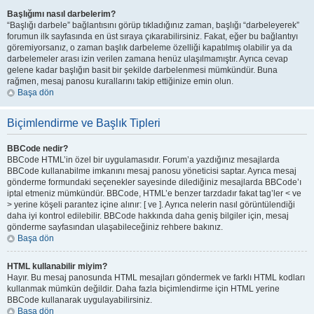
Başlığımı nasıl darbelerim?
“Başlığı darbele” bağlantısını görüp tıkladığınız zaman, başlığı “darbeleyerek”
forumun ilk sayfasında en üst sıraya çıkarabilirsiniz. Fakat, eğer bu bağlantıyı
göremiyorsanız, o zaman başlık darbeleme özelliği kapatılmış olabilir ya da
darbelemeler arası izin verilen zamana henüz ulaşılmamıştır. Ayrıca cevap
gelene kadar başlığın basit bir şekilde darbelenmesi mümkündür. Buna
rağmen, mesaj panosu kurallarını takip ettiğinize emin olun.
Başa dön
Biçimlendirme ve Başlık Tipleri
BBCode nedir?
BBCode HTML’in özel bir uygulamasıdır. Forum’a yazdığınız mesajlarda
BBCode kullanabilme imkanını mesaj panosu yöneticisi saptar. Ayrıca mesaj
gönderme formundaki seçenekler sayesinde dilediğiniz mesajlarda BBCode’ı
iptal etmeniz mümkündür. BBCode, HTML’e benzer tarzdadır fakat tag’ler < ve
> yerine köşeli parantez içine alınır: [ ve ]. Ayrıca nelerin nasıl görüntülendiği
daha iyi kontrol edilebilir. BBCode hakkında daha geniş bilgiler için, mesaj
gönderme sayfasından ulaşabileceğiniz rehbere bakınız.
Başa dön
HTML kullanabilir miyim?
Hayır. Bu mesaj panosunda HTML mesajları göndermek ve farklı HTML kodları
kullanmak mümkün değildir. Daha fazla biçimlendirme için HTML yerine
BBCode kullanarak uygulayabilirsiniz.
Başa dön