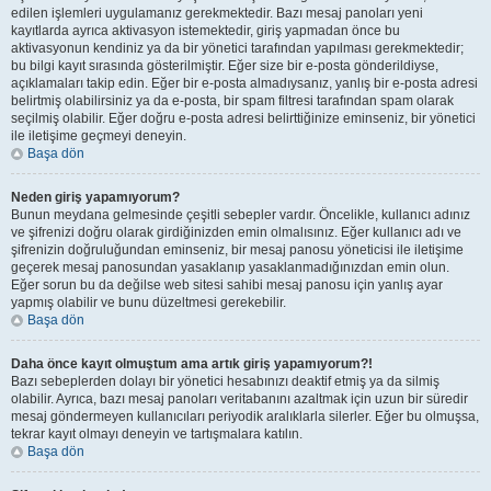
edilen işlemleri uygulamanız gerekmektedir. Bazı mesaj panoları yeni
kayıtlarda ayrıca aktivasyon istemektedir, giriş yapmadan önce bu
aktivasyonun kendiniz ya da bir yönetici tarafından yapılması gerekmektedir;
bu bilgi kayıt sırasında gösterilmiştir. Eğer size bir e-posta gönderildiyse,
açıklamaları takip edin. Eğer bir e-posta almadıysanız, yanlış bir e-posta adresi
belirtmiş olabilirsiniz ya da e-posta, bir spam filtresi tarafından spam olarak
seçilmiş olabilir. Eğer doğru e-posta adresi belirttiğinize eminseniz, bir yönetici
ile iletişime geçmeyi deneyin.
Başa dön
Neden giriş yapamıyorum?
Bunun meydana gelmesinde çeşitli sebepler vardır. Öncelikle, kullanıcı adınız
ve şifrenizi doğru olarak girdiğinizden emin olmalısınız. Eğer kullanıcı adı ve
şifrenizin doğruluğundan eminseniz, bir mesaj panosu yöneticisi ile iletişime
geçerek mesaj panosundan yasaklanıp yasaklanmadığınızdan emin olun.
Eğer sorun bu da değilse web sitesi sahibi mesaj panosu için yanlış ayar
yapmış olabilir ve bunu düzeltmesi gerekebilir.
Başa dön
Daha önce kayıt olmuştum ama artık giriş yapamıyorum?!
Bazı sebeplerden dolayı bir yönetici hesabınızı deaktif etmiş ya da silmiş
olabilir. Ayrıca, bazı mesaj panoları veritabanını azaltmak için uzun bir süredir
mesaj göndermeyen kullanıcıları periyodik aralıklarla silerler. Eğer bu olmuşsa,
tekrar kayıt olmayı deneyin ve tartışmalara katılın.
Başa dön