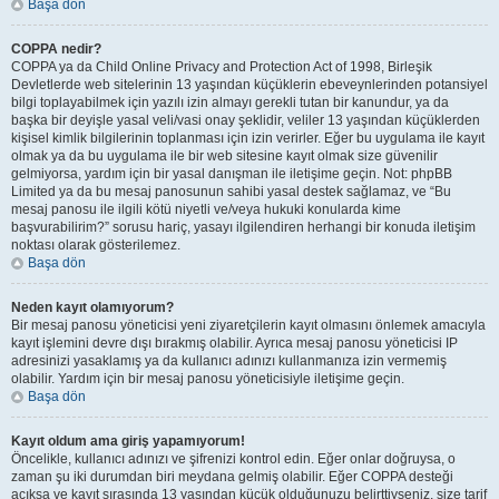
Başa dön
COPPA nedir?
COPPA ya da Child Online Privacy and Protection Act of 1998, Birleşik
Devletlerde web sitelerinin 13 yaşından küçüklerin ebeveynlerinden potansiyel
bilgi toplayabilmek için yazılı izin almayı gerekli tutan bir kanundur, ya da
başka bir deyişle yasal veli/vasi onay şeklidir, veliler 13 yaşından küçüklerden
kişisel kimlik bilgilerinin toplanması için izin verirler. Eğer bu uygulama ile kayıt
olmak ya da bu uygulama ile bir web sitesine kayıt olmak size güvenilir
gelmiyorsa, yardım için bir yasal danışman ile iletişime geçin. Not: phpBB
Limited ya da bu mesaj panosunun sahibi yasal destek sağlamaz, ve “Bu
mesaj panosu ile ilgili kötü niyetli ve/veya hukuki konularda kime
başvurabilirim?” sorusu hariç, yasayı ilgilendiren herhangi bir konuda iletişim
noktası olarak gösterilemez.
Başa dön
Neden kayıt olamıyorum?
Bir mesaj panosu yöneticisi yeni ziyaretçilerin kayıt olmasını önlemek amacıyla
kayıt işlemini devre dışı bırakmış olabilir. Ayrıca mesaj panosu yöneticisi IP
adresinizi yasaklamış ya da kullanıcı adınızı kullanmanıza izin vermemiş
olabilir. Yardım için bir mesaj panosu yöneticisiyle iletişime geçin.
Başa dön
Kayıt oldum ama giriş yapamıyorum!
Öncelikle, kullanıcı adınızı ve şifrenizi kontrol edin. Eğer onlar doğruysa, o
zaman şu iki durumdan biri meydana gelmiş olabilir. Eğer COPPA desteği
açıksa ve kayıt sırasında 13 yaşından küçük olduğunuzu belirttiyseniz, size tarif