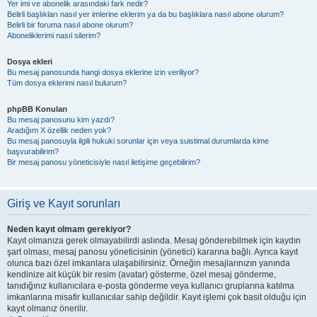
Yer imi ve abonelik arasındaki fark nedir?
Belirli başlıkları nasıl yer imlerine eklerim ya da bu başlıklara nasıl abone olurum?
Belirli bir foruma nasıl abone olurum?
Aboneliklerimi nasıl silerim?
Dosya ekleri
Bu mesaj panosunda hangi dosya eklerine izin veriliyor?
Tüm dosya eklerimi nasıl bulurum?
phpBB Konuları
Bu mesaj panosunu kim yazdı?
Aradığım X özellik neden yok?
Bu mesaj panosuyla ilgili hukuki sorunlar için veya suistimal durumlarda kime
başvurabilirim?
Bir mesaj panosu yöneticisiyle nasıl iletişime geçebilirim?
Giriş ve Kayıt sorunları
Neden kayıt olmam gerekiyor?
Kayıt olmanıza gerek olmayabilirdi aslında. Mesaj gönderebilmek için kaydın
şart olması, mesaj panosu yöneticisinin (yönetici) kararına bağlı. Ayrıca kayıt
olunca bazı özel imkanlara ulaşabilirsiniz. Örneğin mesajlarınızın yanında
kendinize ait küçük bir resim (avatar) gösterme, özel mesaj gönderme,
tanıdığınız kullanıcılara e-posta gönderme veya kullanıcı gruplarına katılma
imkanlarına misafir kullanıcılar sahip değildir. Kayıt işlemi çok basit olduğu için
kayıt olmanız önerilir.