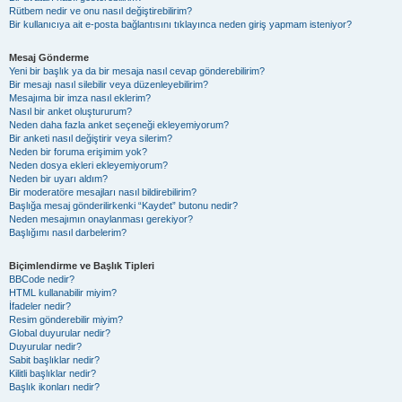
Rütbem nedir ve onu nasıl değiştirebilirim?
Bir kullanıcıya ait e-posta bağlantısını tıklayınca neden giriş yapmam isteniyor?
Mesaj Gönderme
Yeni bir başlık ya da bir mesaja nasıl cevap gönderebilirim?
Bir mesajı nasıl silebilir veya düzenleyebilirim?
Mesajıma bir imza nasıl eklerim?
Nasıl bir anket oluştururum?
Neden daha fazla anket seçeneği ekleyemiyorum?
Bir anketi nasıl değiştirir veya silerim?
Neden bir foruma erişimim yok?
Neden dosya ekleri ekleyemiyorum?
Neden bir uyarı aldım?
Bir moderatöre mesajları nasıl bildirebilirim?
Başlığa mesaj gönderilirkenki “Kaydet” butonu nedir?
Neden mesajımın onaylanması gerekiyor?
Başlığımı nasıl darbelerim?
Biçimlendirme ve Başlık Tipleri
BBCode nedir?
HTML kullanabilir miyim?
İfadeler nedir?
Resim gönderebilir miyim?
Global duyurular nedir?
Duyurular nedir?
Sabit başlıklar nedir?
Kilitli başlıklar nedir?
Başlık ikonları nedir?