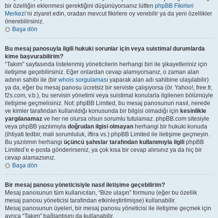
bir özelliğin eklenmesi gerektiğini düşünüyorsanız lütfen
phpBB Fikirleri
Merkezi
’ni ziyaret edin, oradan mevcut fikirlere oy verebilir ya da yeni özellikler
önerebilirsiniz.
Başa dön
Bu mesaj panosuyla ilgili hukuki sorunlar için veya suistimal durumlarda
kime başvurabilirim?
“Takım” sayfasında listelenmiş yöneticilerin herhangi biri ile şikayetleriniz için
iletişime geçebilirsiniz. Eğer onlardan cevap alamıyorsanız, o zaman alan
adının sahibi ile (bir
whois sorgulaması
yaparak alan adı sahibine ulaşılabilir)
ya da, eğer bu mesaj panosu ücretsiz bir serviste çalışıyorsa (ör. Yahoo!, free.fr,
f2s.com, v.b.), bu servisin yönetimi veya suistimal konularla ilgilenen bölümüyle
iletişime geçmelisiniz. Not: phpBB Limited, bu mesaj panosunun nasıl, nerede
ve kimler tarafından kullanıldığı konusunda bir bilgisi olmadığı için
kesinlikle
yargılanamaz
ve her ne olursa olsun sorumlu tutulamaz. phpBB.com sitesiyle
veya phpBB yazılımıyla
doğrudan ilgisi olmayan
herhangi bir hukuki konuda
(ihtiyati tedbir, mali sorumluluk, iftira vs.) phpBB Limited ile iletişime geçmeyin.
Bu yazılımın herhangi
üçüncü şahıslar tarafından kullanımıyla ilgili
phpBB
Limited’e e-posta gönderirseniz, ya çok kısa bir cevap alırsınız ya da hiç bir
cevap alamazsınız.
Başa dön
Bir mesaj panosu yöneticisiyle nasıl iletişime geçebilirim?
Mesaj panosunun tüm kullanıcıları, “Bize ulaşın” formunu (eğer bu özellik
mesaj panosu yöneticisi tarafından etkinleştirilmişse) kullanabilir.
Mesaj panosunun üyeleri, bir mesaj panosu yöneticisi ile iletişime geçmek için
ayrıca “Takım” bağlantısını da kullanabilir.