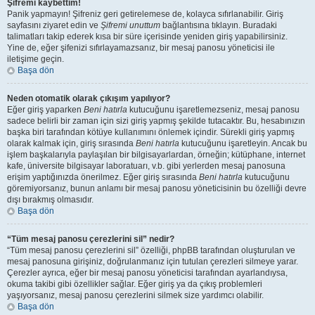
Şifremi kaybettim!
Panik yapmayın! Şifreniz geri getirelemese de, kolayca sıfırlanabilir. Giriş
sayfasını ziyaret edin ve
Şifremi unuttum
bağlantısına tıklayın. Buradaki
talimatları takip ederek kısa bir süre içerisinde yeniden giriş yapabilirsiniz.
Yine de, eğer şifenizi sıfırlayamazsanız, bir mesaj panosu yöneticisi ile
iletişime geçin.
Başa dön
Neden otomatik olarak çıkışım yapılıyor?
Eğer giriş yaparken
Beni hatırla
kutucuğunu işaretlemezseniz, mesaj panosu
sadece belirli bir zaman için sizi giriş yapmış şekilde tutacaktır. Bu, hesabınızın
başka biri tarafından kötüye kullanımını önlemek içindir. Sürekli giriş yapmış
olarak kalmak için, giriş sırasında
Beni hatırla
kutucuğunu işaretleyin. Ancak bu
işlem başkalarıyla paylaşılan bir bilgisayarlardan, örneğin; kütüphane, internet
kafe, üniversite bilgisayar laboratuarı, v.b. gibi yerlerden mesaj panosuna
erişim yaptığınızda önerilmez. Eğer giriş sırasında
Beni hatırla
kutucuğunu
göremiyorsanız, bunun anlamı bir mesaj panosu yöneticisinin bu özelliği devre
dışı bırakmış olmasıdır.
Başa dön
“Tüm mesaj panosu çerezlerini sil” nedir?
“Tüm mesaj panosu çerezlerini sil” özelliği, phpBB tarafından oluşturulan ve
mesaj panosuna girişiniz, doğrulanmanız için tutulan çerezleri silmeye yarar.
Çerezler ayrıca, eğer bir mesaj panosu yöneticisi tarafından ayarlandıysa,
okuma takibi gibi özellikler sağlar. Eğer giriş ya da çıkış problemleri
yaşıyorsanız, mesaj panosu çerezlerini silmek size yardımcı olabilir.
Başa dön