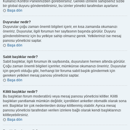
Kullanıcı Kontrol Panelinizden görebilirsiniz. Gerekli izinlere sahipseniz sizde
bir global duyuru gönderebilirsiniz, bu izinler yönetici tarafından ayarlanır.
Başa dön
Duyurular nedir?
Duyurular çoğu zaman önemli bilgileri içerir, en kısa zamanda okumanızı
öneririz. Duyurular, ilgili forumun her sayfasının başında görülür. Duyuru
gönderebilmeniz için bu yetkiye sahip olmanız gerek. Yetkilerinizi ise mesaj
panosu yöneticisi saptar.
Başa dön
Sabit başlıklar nedir?
Sabit başlıklar, ilgili forumun ilk sayfasında, duyuruların hemen altında görülür.
Çoğu zaman önemli bilgileri içerirler, mümkünse okumanızı öneririz. Duyurular
için geçerli olduğu gibi, herhangi bir foruma sabit başlık göndermek için
gereken yetkileri mesaj panosu yöneticisi saptar.
Başa dön
Kilitli başlıklar nedir?
Bu başlıkları forum moderatörü veya mesaj panosu yöneticisi kilitler. Kilitli
başlıkları yanıtlamak mümkün değildir, içerdikleri anketler otomatik olarak sona
erir. Başlıklar bir çok nedenlerden dolayı kilitlenmiş olabilir. Ayrıca mesaj
panosu yöneticisi tarafından verilen izinlere bağlı olarak kendi başlıklarınızı
kilitleyebilirsiniz.
Başa dön