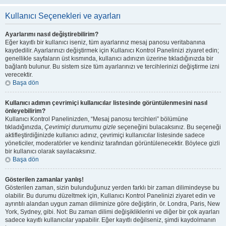
Kullanıcı Seçenekleri ve ayarları
Ayarlarımı nasıl değiştirebilirim?
Eğer kayıtlı bir kullanıcı iseniz, tüm ayarlarınız mesaj panosu veritabanına
kaydedilir. Ayarlarınızı değiştirmek için Kullanıcı Kontrol Panelinizi ziyaret edin;
genellikle sayfaların üst kısmında, kullanıcı adınızın üzerine tıkladığınızda bir
bağlantı bulunur. Bu sistem size tüm ayarlarınızı ve tercihlerinizi değiştirme izni
verecektir.
Başa dön
Kullanıcı adımın çevrimiçi kullanıcılar listesinde görüntülenmesini nasıl
önleyebilirim?
Kullanıcı Kontrol Panelinizden, “Mesaj panosu tercihleri” bölümüne
tıkladığınızda,
Çevrimiçi durumumu gizle
seçeneğini bulacaksınız. Bu seçeneği
aktifleştirdiğinizde kullanıcı adınız, çevrimiçi kullanıcılar listesinde sadece
yöneticiler, moderatörler ve kendiniz tarafından görüntülenecektir. Böylece gizli
bir kullanıcı olarak sayılacaksınız.
Başa dön
Gösterilen zamanlar yanlış!
Gösterilen zaman, sizin bulunduğunuz yerden farklı bir zaman dilimindeyse bu
olabilir. Bu durumu düzeltmek için, Kullanıcı Kontrol Panelinizi ziyaret edin ve
ayrıntılı alandan uygun zaman diliminize göre değiştirin, ör. Londra, Paris, New
York, Sydney, gibi. Not: Bu zaman dilimi değişikliklerini ve diğer bir çok ayarları
sadece kayıtlı kullanıcılar yapabilir. Eğer kayıtlı değilseniz, şimdi kaydolmanın