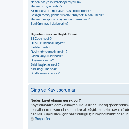
Neden dosya ekleri ekleyemiyorum?
Neden bir uyarı aldım?
Bir moderatöre mesajları nasıl bildirebilirim?
Başlığa mesaj gönderilirkenki “Kaydet” butonu nedir?
Neden mesajımın onaylanması gerekiyor?
Başlığımı nasıl darbelerim?
Biçimlendirme ve Başlık Tipleri
BBCode nedir?
HTML kullanabilir miyim?
İfadeler nedir?
Resim gönderebilir miyim?
Global duyurular nedir?
Duyurular nedir?
Sabit başlıklar nedir?
Kilitli başlıklar nedir?
Başlık ikonları nedir?
Giriş ve Kayıt sorunları
Neden kayıt olmam gerekiyor?
Kayıt olmanıza gerek olmayabilirdi aslında. Mesaj gönderebilmek 
mesajlarınızın yanında kendinize ait küçük bir resim (avatar) g
değildir. Kayıt işlemi çok basit olduğu için kayıt olmanız önerilir.
Başa dön