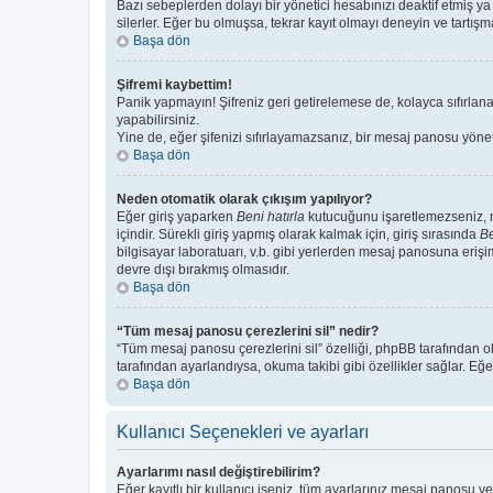
Bazı sebeplerden dolayı bir yönetici hesabınızı deaktif etmiş ya 
silerler. Eğer bu olmuşsa, tekrar kayıt olmayı deneyin ve tartışma
Başa dön
Şifremi kaybettim!
Panik yapmayın! Şifreniz geri getirelemese de, kolayca sıfırlanab
yapabilirsiniz.
Yine de, eğer şifenizi sıfırlayamazsanız, bir mesaj panosu yönetic
Başa dön
Neden otomatik olarak çıkışım yapılıyor?
Eğer giriş yaparken
Beni hatırla
kutucuğunu işaretlemezseniz, me
içindir. Sürekli giriş yapmış olarak kalmak için, giriş sırasında
Be
bilgisayar laboratuarı, v.b. gibi yerlerden mesaj panosuna erişi
devre dışı bırakmış olmasıdır.
Başa dön
“Tüm mesaj panosu çerezlerini sil” nedir?
“Tüm mesaj panosu çerezlerini sil” özelliği, phpBB tarafından o
tarafından ayarlandıysa, okuma takibi gibi özellikler sağlar. Eğe
Başa dön
Kullanıcı Seçenekleri ve ayarları
Ayarlarımı nasıl değiştirebilirim?
Eğer kayıtlı bir kullanıcı iseniz, tüm ayarlarınız mesaj panosu ve