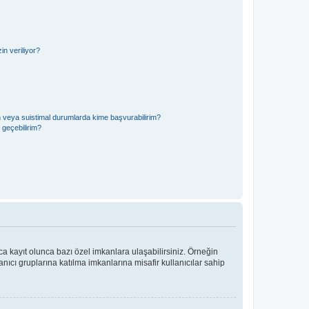
n veriliyor?
in veya suistimal durumlarda kime başvurabilirim?
e geçebilirim?
ca kayıt olunca bazı özel imkanlara ulaşabilirsiniz. Örneğin
ıcı gruplarına katılma imkanlarına misafir kullanıcılar sahip