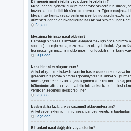
Bir mesajı nasıl silebilir veya düzenleyebilirim?
Mesaj panosu yöneticisi veya moderatör olmadığınız sürece, sade
bazen sadece belirli bir süre için mevcuttur). Eğer mesajınıza 
Mesajınıza henüz cevap verilmemişse, bu not görülmez. Ayrıc
düzenlediklerine dair kendilerine has bir not bırakabilirler. Not
Başa dön
Mesajıma bir imza nasıl eklerim?
Herhangi bir mesaja imzanızı ekleyebilmek için önce bir imza 
seçeneğini seçip mesajınıza imzanızı ekleyebilirsiniz. Ayrıca K
her mesaj için imzanızın eklenmesini önleyebilirsiniz, bunu y
Başa dön
Nasıl bir anket oluştururum?
Anket oluşturmak kolaydır, yeni bir başlık gönderirken (veya bi
göreceksiniz (böyle bir formu göremiyorsanız, anket oluşturma ye
olacak şekilde en az iki seçenek girmelisiniz (bu limit mesaj pan
bölümünün altından ayarlayabilirsiniz, anket için gün cinsinden b
verdikleri seçeneği değiştirebilirler.
Başa dön
Neden daha fazla anket seçeneği ekleyemiyorum?
Anket seçenekleri için limit, mesaj panosu yöneticisi tarafından
Başa dön
Bir anketi nasıl değiştirir veya silerim?