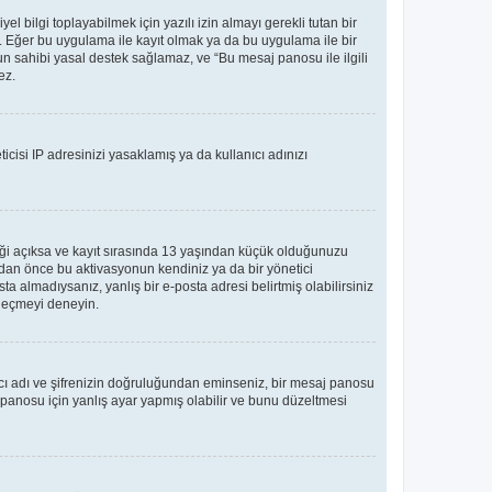
bilgi toplayabilmek için yazılı izin almayı gerekli tutan bir
ler. Eğer bu uygulama ile kayıt olmak ya da bu uygulama ile bir
n sahibi yasal destek sağlamaz, ve “Bu mesaj panosu ile ilgili
ez.
icisi IP adresinizi yasaklamış ya da kullanıcı adınızı
teği açıksa ve kayıt sırasında 13 yaşından küçük olduğunuzu
madan önce bu aktivasyonun kendiniz ya da bir yönetici
ta almadıysanız, yanlış bir e-posta adresi belirtmiş olabilirsiniz
e geçmeyi deneyin.
nıcı adı ve şifrenizin doğruluğundan eminseniz, bir mesaj panosu
panosu için yanlış ayar yapmış olabilir ve bunu düzeltmesi