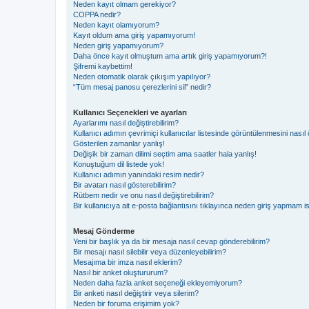
Neden kayıt olmam gerekiyor?
COPPA nedir?
Neden kayıt olamıyorum?
Kayıt oldum ama giriş yapamıyorum!
Neden giriş yapamıyorum?
Daha önce kayıt olmuştum ama artık giriş yapamıyorum?!
Şifremi kaybettim!
Neden otomatik olarak çıkışım yapılıyor?
“Tüm mesaj panosu çerezlerini sil” nedir?
Kullanıcı Seçenekleri ve ayarları
Ayarlarımı nasıl değiştirebilirim?
Kullanıcı adımın çevrimiçi kullanıcılar listesinde görüntülenmesini nasıl 
Gösterilen zamanlar yanlış!
Değişik bir zaman dilimi seçtim ama saatler hala yanlış!
Konuştuğum dil listede yok!
Kullanıcı adımın yanındaki resim nedir?
Bir avatarı nasıl gösterebilirim?
Rütbem nedir ve onu nasıl değiştirebilirim?
Bir kullanıcıya ait e-posta bağlantısını tıklayınca neden giriş yapmam i
Mesaj Gönderme
Yeni bir başlık ya da bir mesaja nasıl cevap gönderebilirim?
Bir mesajı nasıl silebilir veya düzenleyebilirim?
Mesajıma bir imza nasıl eklerim?
Nasıl bir anket oluştururum?
Neden daha fazla anket seçeneği ekleyemiyorum?
Bir anketi nasıl değiştirir veya silerim?
Neden bir foruma erişimim yok?