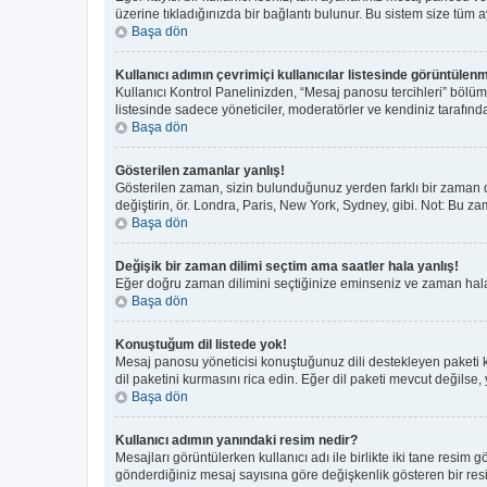
üzerine tıkladığınızda bir bağlantı bulunur. Bu sistem size tüm aya
Başa dön
Kullanıcı adımın çevrimiçi kullanıcılar listesinde görüntülenm
Kullanıcı Kontrol Panelinizden, “Mesaj panosu tercihleri” bölüm
listesinde sadece yöneticiler, moderatörler ve kendiniz tarafında
Başa dön
Gösterilen zamanlar yanlış!
Gösterilen zaman, sizin bulunduğunuz yerden farklı bir zaman di
değiştirin, ör. Londra, Paris, New York, Sydney, gibi. Not: Bu zam
Başa dön
Değişik bir zaman dilimi seçtim ama saatler hala yanlış!
Eğer doğru zaman dilimini seçtiğinize eminseniz ve zaman hala y
Başa dön
Konuştuğum dil listede yok!
Mesaj panosu yöneticisi konuştuğunuz dili destekleyen paketi 
dil paketini kurmasını rica edin. Eğer dil paketi mevcut değilse,
Başa dön
Kullanıcı adımın yanındaki resim nedir?
Mesajları görüntülerken kullanıcı adı ile birlikte iki tane resim
gönderdiğiniz mesaj sayısına göre değişkenlik gösteren bir resim 