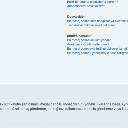
Belirli bir foruma nasıl abone olurum?
Aboneliklerimi nasıl silerim?
Dosya ekleri
Bu mesaj panosunda hangi dosya eklerine izi
Tüm dosya eklerimi nasıl bulurum?
phpBB Konuları
Bu mesaj panosunu kim yazdı?
Aradığım X özellik neden yok?
Bu mesaj panosuyla ilgili hukuki sorunlar iç
Bir mesaj panosu yöneticisiyle nasıl iletişim
için kaydın şart olması, mesaj panosu yöneticisinin (yönetici) kararına bağlı. Ayrı
österme, özel mesaj gönderme, tanıdığınız kullanıcılara e-posta gönderme veya kullan