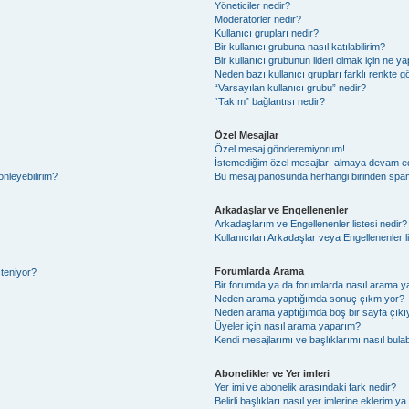
Yöneticiler nedir?
Moderatörler nedir?
Kullanıcı grupları nedir?
Bir kullanıcı grubuna nasıl katılabilirim?
Bir kullanıcı grubunun lideri olmak için ne
Neden bazı kullanıcı grupları farklı renkte 
“Varsayılan kullanıcı grubu” nedir?
“Takım” bağlantısı nedir?
Özel Mesajlar
Özel mesaj gönderemiyorum!
İstemediğim özel mesajları almaya devam e
önleyebilirim?
Bu mesaj panosunda herhangi birinden spam
Arkadaşlar ve Engellenenler
Arkadaşlarım ve Engellenenler listesi nedir?
Kullanıcıları Arkadaşlar veya Engellenenler lis
Forumlarda Arama
steniyor?
Bir forumda ya da forumlarda nasıl arama ya
Neden arama yaptığımda sonuç çıkmıyor?
Neden arama yaptığımda boş bir sayfa çıkı
Üyeler için nasıl arama yaparım?
Kendi mesajlarımı ve başlıklarımı nasıl bulab
Abonelikler ve Yer imleri
Yer imi ve abonelik arasındaki fark nedir?
Belirli başlıkları nasıl yer imlerine eklerim 