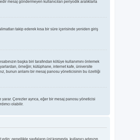
üredir mesaj göndermeyen kullanıcıları periyodik aralıklarla
limatları takip ederek kısa bir süre içerisinde yeniden giriş
hesabınızın başka biri tarafından kötüye kullanımını önlemek
yarlardan, örneğin; kütüphane, internet kafe, üniversite
, bunun anlamı bir mesaj panosu yöneticisinin bu özelliği
 yarar. Çerezler ayrıca, eğer bir mesaj panosu yöneticisi
dımcı olabilir.
t edin; genellikle sayfaların üst kısmında, kullanıcı adınızın