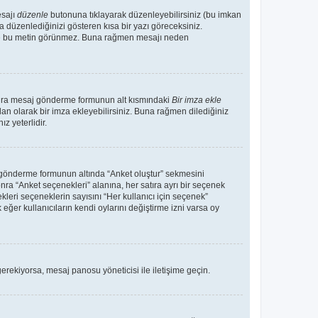
esajı
düzenle
butonuna tıklayarak düzenleyebilirsiniz (bu imkan
 düzenlediğinizi gösteren kısa bir yazı göreceksiniz.
 de bu metin görünmez. Buna rağmen mesajı neden
sonra mesaj gönderme formunun alt kısmındaki
Bir imza ekle
an olarak bir imza ekleyebilirsiniz. Buna rağmen dilediğiniz
 yeterlidir.
aj gönderme formunun altında “Anket oluştur” sekmesini
nra “Anket seçenekleri” alanına, her satıra ayrı bir seçenek
kleri seçeneklerin sayısını “Her kullanıcı için seçenek”
 eğer kullanıcıların kendi oylarını değiştirme izni varsa oy
erekiyorsa, mesaj panosu yöneticisi ile iletişime geçin.