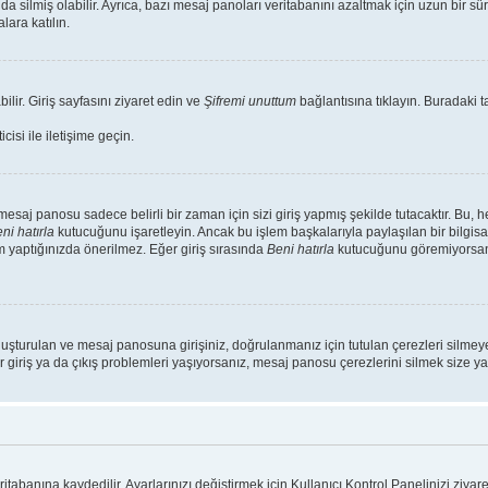
da silmiş olabilir. Ayrıca, bazı mesaj panoları veritabanını azaltmak için uzun bir s
lara katılın.
ilir. Giriş sayfasını ziyaret edin ve
Şifremi unuttum
bağlantısına tıklayın. Buradaki ta
isi ile iletişime geçin.
saj panosu sadece belirli bir zaman için sizi giriş yapmış şekilde tutacaktır. Bu, 
ni hatırla
kutucuğunu işaretleyin. Ancak bu işlem başkalarıyla paylaşılan bir bilgisa
m yaptığınızda önerilmez. Eğer giriş sırasında
Beni hatırla
kutucuğunu göremiyorsanız
luşturulan ve mesaj panosuna girişiniz, doğrulanmanız için tutulan çerezleri silmeye
r giriş ya da çıkış problemleri yaşıyorsanız, mesaj panosu çerezlerini silmek size yar
ritabanına kaydedilir. Ayarlarınızı değiştirmek için Kullanıcı Kontrol Panelinizi ziyare