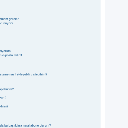
 yapmam gerek?
görünüyor?
diyorum!
 e-posta aldım!
teme nasıl ekleyebilir / silebilirim?
pabilirim?
yor!?
ilirim?
ya da bu başlıklara nasıl abone olurum?