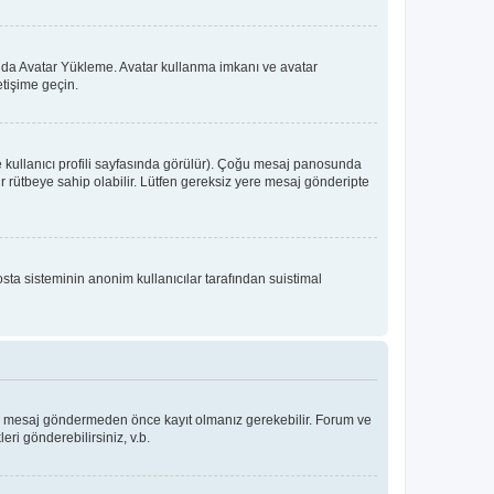
 ya da Avatar Yükleme. Avatar kullanma imkanı ve avatar
etişime geçin.
e kullanıcı profili sayfasında görülür). Çoğu mesaj panosunda
 bir rütbeye sahip olabilir. Lütfen gereksiz yere mesaj gönderipte
osta sisteminin anonim kullanıcılar tarafından suistimal
Bir mesaj göndermeden önce kayıt olmanız gerekebilir. Forum ve
eri gönderebilirsiniz, v.b.