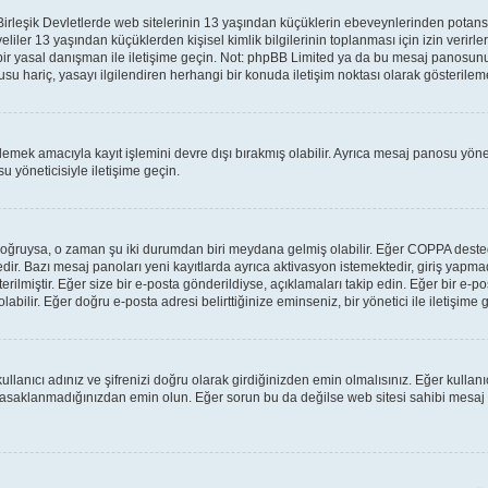
leşik Devletlerde web sitelerinin 13 yaşından küçüklerin ebeveynlerinden potansiyel 
veliler 13 yaşından küçüklerden kişisel kimlik bilgilerinin toplanması için izin verir
 bir yasal danışman ile iletişime geçin. Not: phpBB Limited ya da bu mesaj panosunu
su hariç, yasayı ilgilendiren herhangi bir konuda iletişim noktası olarak gösterilem
lemek amacıyla kayıt işlemini devre dışı bırakmış olabilir. Ayrıca mesaj panosu yönet
u yöneticisiyle iletişime geçin.
lar doğruysa, o zaman şu iki durumdan biri meydana gelmiş olabilir. Eğer COPPA des
tedir. Bazı mesaj panoları yeni kayıtlarda ayrıca aktivasyon istemektedir, giriş yap
rilmiştir. Eğer size bir e-posta gönderildiyse, açıklamaları takip edin. Eğer bir e-pos
labilir. Eğer doğru e-posta adresi belirttiğinize eminseniz, bir yönetici ile iletişim
llanıcı adınız ve şifrenizi doğru olarak girdiğinizden emin olmalısınız. Eğer kulla
yasaklanmadığınızdan emin olun. Eğer sorun bu da değilse web sitesi sahibi mesaj 