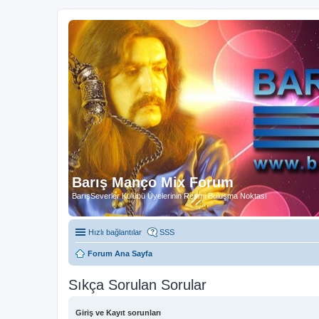
Barış Manço Mix Forum
BarışSeverler Kulübü Üyelerinin Resmi Buluşma Noktası
Hızlı bağlantılar
SSS
Forum Ana Sayfa
Sıkça Sorulan Sorular
Giriş ve Kayıt sorunları