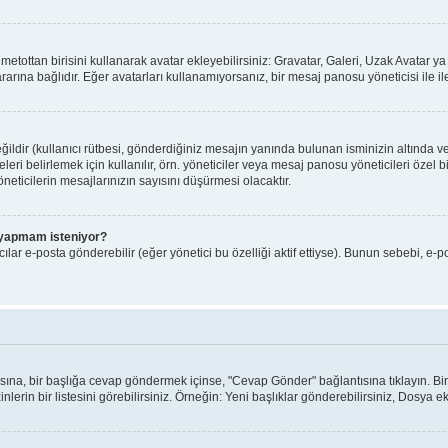
ı metottan birisini kullanarak avatar ekleyebilirsiniz: Gravatar, Galeri, Uzak Avatar
arına bağlıdır. Eğer avatarları kullanamıyorsanız, bir mesaj panosu yöneticisi ile il
ldir (kullanıcı rütbesi, gönderdiğiniz mesajın yanında bulunan isminizin altında v
yeleri belirlemek için kullanılır, örn. yöneticiler veya mesaj panosu yöneticileri özel
eticilerin mesajlarınızın sayısını düşürmesi olacaktır.
iş yapmam isteniyor?
lar e-posta gönderebilir (eğer yönetici bu özelliği aktif ettiyse). Bunun sebebi, e-p
ntısına, bir başlığa cevap göndermek içinse, "Cevap Gönder" bağlantısına tıklayın. 
nlerin bir listesini görebilirsiniz. Örneğin: Yeni başlıklar gönderebilirsiniz, Dosya ekl