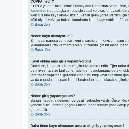
COPPA nedir?
COPPA ya da Child Online Privacy and Protection Act of 1998, Bir
kanundur, ya da başka bir deyişle yasal veli/vasi onay şeklidir, 
web sitesine kayıt olmak size güvenilir gelmiyorsa, yardım için
kötü niyetli ve/veya hukuki konularda kime başvurabilirim?” soru
Başa dön
Neden kayıt olamıyorum?
Bir mesaj panosu yöneticisi yeni ziyaretçilerin kayıt olmasını ön
kullanmanıza izin vermemiş olabilir. Yardım için bir mesaj panos
Başa dön
Kayıt oldum ama giriş yapamıyorum!
Öncelikle, kullanıcı adınızı ve şifrenizi kontrol edin. Eğer on
belirttiyseniz, size tarif edilen işlemleri uygulamanız gerekmek
tarafından yapılması gerekmektedir; bu bilgi kayıt sırasında göste
ya da e-posta, bir spam filtresi tarafından spam olarak seçilmiş o
Başa dön
Neden giriş yapamıyorum?
Bunun meydana gelmesinde çeşitli sebepler vardır. Öncelikle, ku
yöneticisi ile iletişime geçerek mesaj panosundan yasaklanıp 
gerekebilir.
Başa dön
Daha önce kayıt olmuştum ama artık giriş yapamıyorum?!