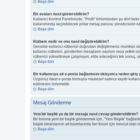
Başa dön
Bir avatarı nasıl gösterebilirim?
Kullanıcı Kontrol Panelinizde, “Profil” bölümünden şu dört farkl
kullanımında seçilebilecek yollar mesaj panosu yöneticisinin kar
Başa dön
Rütbem nedir ve onu nasıl değiştirebilirim?
Genelde kullanıcı rütbenizi doğrudan değiştirmeniz mümkün deği
kullanıcı rütbeleri, gönderilen mesajların sayısını veya yetkili ü
rütbenizi yükseltmeye çalışmayın, elde edeceğiniz tek sonuç, yön
Başa dön
Bir kullanıcıya ait e-posta bağlantısını tıklayınca neden gir
Üzgünüz fakat e-posta formuyla maalesef sadece kayıtlı kullanıcı
edilmesini önlemektir.
Başa dön
Mesaj Gönderme
Yeni bir başlık ya da bir mesaja nasıl cevap gönderebilirim?
Bir foruma yeni bir başlık göndermek için, "Yeni Başlık" bağla
başlık ekranlarının alt kısımlarında her forum için mevcut olan izi
Başa dön