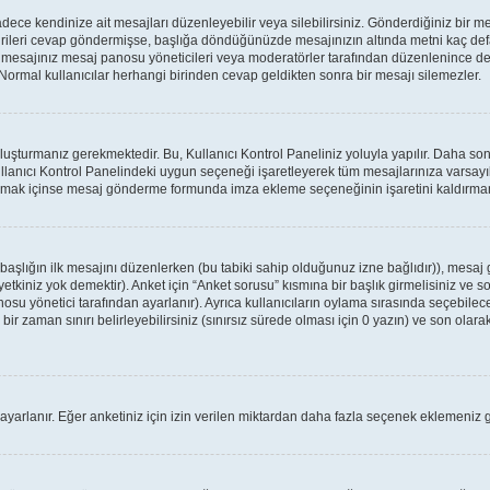
ce kendinize ait mesajları düzenleyebilir veya silebilirsiniz. Gönderdiğiniz bir m
birileri cevap göndermişse, başlığa döndüğünüzde mesajınızın altında metni kaç defa
a mesajınız mesaj panosu yöneticileri veya moderatörler tarafından düzenlenince
: Normal kullanıcılar herhangi birinden cevap geldikten sonra bir mesajı silemezler.
oluşturmanız gerekmektedir. Bu, Kullanıcı Kontrol Paneliniz yoluyla yapılır. Daha 
ullanıcı Kontrol Panelindeki uygun seçeneği işaretleyerek tüm mesajlarınıza varsayıl
apmak içinse mesaj gönderme formunda imza ekleme seçeneğinin işaretini kaldırmanız
r başlığın ilk mesajını düzenlerken (bu tabiki sahip olduğunuz izne bağlıdır)), mes
tkiniz yok demektir). Anket için “Anket sorusu” kısmına bir başlık girmelisiniz ve so
osu yönetici tarafından ayarlanır). Ayrıca kullanıcıların oylama sırasında seçebilece
ir zaman sınırı belirleyebilirsiniz (sınırsız sürede olması için 0 yazın) ve son olarak
 ayarlanır. Eğer anketiniz için izin verilen miktardan daha fazla seçenek eklemeniz g