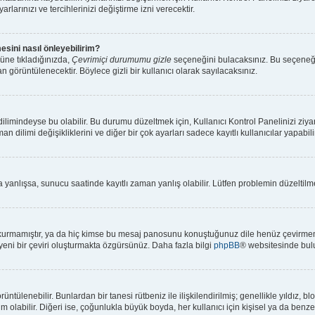
rlarınızı ve tercihlerinizi değiştirme izni verecektir.
esini nasıl önleyebilirim?
üne tıkladığınızda,
Çevrimiçi durumumu gizle
seçeneğini bulacaksınız. Bu seçeneği ak
n görüntülenecektir. Böylece gizli bir kullanıcı olarak sayılacaksınız.
limindeyse bu olabilir. Bu durumu düzeltmek için, Kullanıcı Kontrol Panelinizi ziya
an dilimi değişikliklerini ve diğer bir çok ayarları sadece kayıtlı kullanıcılar yapabi
anlışsa, sunucu saatinde kayıtlı zaman yanlış olabilir. Lütfen problemin düzeltilmes
kurmamıştır, ya da hiç kimse bu mesaj panosunu konuştuğunuz dile henüz çevirmemiş
 yeni bir çeviri oluşturmakta özgürsünüz. Daha fazla bilgi
phpBB
® websitesinde bulu
 görüntülenebilir. Bunlardan bir tanesi rütbeniz ile ilişkilendirilmiş; genellikle yıl
olabilir. Diğeri ise, çoğunlukla büyük boyda, her kullanıcı için kişisel ya da benzers