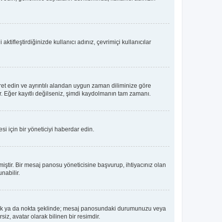
tifleştirdiğinizde kullanıcı adınız, çevrimiçi kullanıcılar
ret edin ve ayrıntılı alandan uygun zaman diliminize göre
lir. Eğer kayıtlı değilseniz, şimdi kaydolmanın tam zamanı.
i için bir yöneticiyi haberdar edin.
tir. Bir mesaj panosu yöneticisine başvurup, ihtiyacınız olan
nabilir.
dız, blok ya da nokta şeklinde; mesaj panosundaki durumunuzu veya
iz, avatar olarak bilinen bir resimdir.