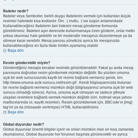
İfadeler nedir?
İfadeler veya Semboller, belirli duygu ifadelerini vermek için kullanılan küçük
resimler halindeki kısa kodlardır. Örn. :) mutlu, :( ise üzgün anlamındadır.
Kullanabileceğiniz ifadelerin tam listesini mesaj gönderme formunda
görebilirsiniz. İfadeleri aşırı derecede kullanmamaya özen gösterin, onlar metin
yoksa okunmaz hale gelebilir ve bir moderatör mesajınızı düzenlemeye ya da
silmeye karar verebilir. Mesaj panosu yöneticisi ayrıca bir mesajınızda
kullanabileceğiniz en fazla ifade limitini ayarlamış olabilir
Başa dön
Resim gönderebilir miyim?
Gönderdiğiniz mesajla beraber resimde görüntülenebilir. Fakat şu anda mesaj
panosuna doğrudan resim göndermek mümkün değildir. Bu yüzden umuma
açık bir web sunucusunda kayıtlı bir resme bağlantı vermeniz gerek, örn.
http://www.umuma-acik-sunucu.net/resim.gif . Kendi bilgisayarınızda bulunan
bir resme bağlantı vermeniz mümkün değil (bilgisayarınız umuma açık bir web
sunucu olmadığı sürece). Ayrıca, umuma açık olmayan ve sadece şifreyle
ulaşılan resimlere bağlantı vermek mümkün değildir (örn. hotmail veya yahoo
mailboxlarında vs. kayıtlı resimler). Resim görüntülemek için, BBCode’ın [img]
tag’ini ya da (müsaade verilmişse) HTML kullanabilirsiniz.
Başa dön
Global duyurular nedir?
Global duyurular önemli bilgiler içerir ve onları mümkün olan en kısa zamanda
okumalısınız. Global duyurular her forumun başında görünecektir ve ayrıca