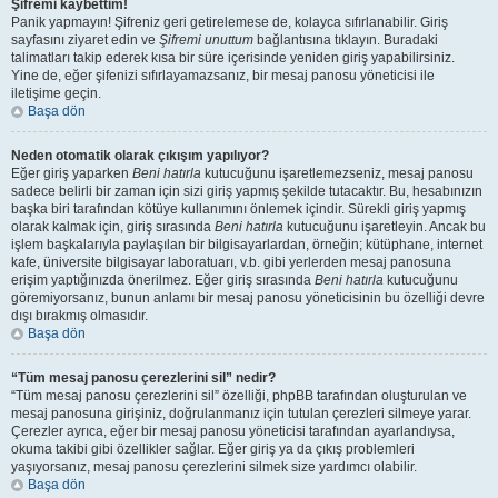
Şifremi kaybettim!
Panik yapmayın! Şifreniz geri getirelemese de, kolayca sıfırlanabilir. Giriş
sayfasını ziyaret edin ve
Şifremi unuttum
bağlantısına tıklayın. Buradaki
talimatları takip ederek kısa bir süre içerisinde yeniden giriş yapabilirsiniz.
Yine de, eğer şifenizi sıfırlayamazsanız, bir mesaj panosu yöneticisi ile
iletişime geçin.
Başa dön
Neden otomatik olarak çıkışım yapılıyor?
Eğer giriş yaparken
Beni hatırla
kutucuğunu işaretlemezseniz, mesaj panosu
sadece belirli bir zaman için sizi giriş yapmış şekilde tutacaktır. Bu, hesabınızın
başka biri tarafından kötüye kullanımını önlemek içindir. Sürekli giriş yapmış
olarak kalmak için, giriş sırasında
Beni hatırla
kutucuğunu işaretleyin. Ancak bu
işlem başkalarıyla paylaşılan bir bilgisayarlardan, örneğin; kütüphane, internet
kafe, üniversite bilgisayar laboratuarı, v.b. gibi yerlerden mesaj panosuna
erişim yaptığınızda önerilmez. Eğer giriş sırasında
Beni hatırla
kutucuğunu
göremiyorsanız, bunun anlamı bir mesaj panosu yöneticisinin bu özelliği devre
dışı bırakmış olmasıdır.
Başa dön
“Tüm mesaj panosu çerezlerini sil” nedir?
“Tüm mesaj panosu çerezlerini sil” özelliği, phpBB tarafından oluşturulan ve
mesaj panosuna girişiniz, doğrulanmanız için tutulan çerezleri silmeye yarar.
Çerezler ayrıca, eğer bir mesaj panosu yöneticisi tarafından ayarlandıysa,
okuma takibi gibi özellikler sağlar. Eğer giriş ya da çıkış problemleri
yaşıyorsanız, mesaj panosu çerezlerini silmek size yardımcı olabilir.
Başa dön