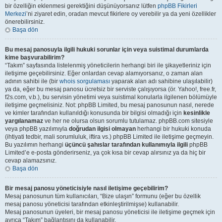
bir özelliğin eklenmesi gerektiğini düşünüyorsanız lütfen
phpBB Fikirleri
Merkezi
’ni ziyaret edin, oradan mevcut fikirlere oy verebilir ya da yeni özellikler
önerebilirsiniz.
Başa dön
Bu mesaj panosuyla ilgili hukuki sorunlar için veya suistimal durumlarda
kime başvurabilirim?
“Takım” sayfasında listelenmiş yöneticilerin herhangi biri ile şikayetleriniz için
iletişime geçebilirsiniz. Eğer onlardan cevap alamıyorsanız, o zaman alan
adının sahibi ile (bir
whois sorgulaması
yaparak alan adı sahibine ulaşılabilir)
ya da, eğer bu mesaj panosu ücretsiz bir serviste çalışıyorsa (ör. Yahoo!, free.fr,
f2s.com, v.b.), bu servisin yönetimi veya suistimal konularla ilgilenen bölümüyle
iletişime geçmelisiniz. Not: phpBB Limited, bu mesaj panosunun nasıl, nerede
ve kimler tarafından kullanıldığı konusunda bir bilgisi olmadığı için
kesinlikle
yargılanamaz
ve her ne olursa olsun sorumlu tutulamaz. phpBB.com sitesiyle
veya phpBB yazılımıyla
doğrudan ilgisi olmayan
herhangi bir hukuki konuda
(ihtiyati tedbir, mali sorumluluk, iftira vs.) phpBB Limited ile iletişime geçmeyin.
Bu yazılımın herhangi
üçüncü şahıslar tarafından kullanımıyla ilgili
phpBB
Limited’e e-posta gönderirseniz, ya çok kısa bir cevap alırsınız ya da hiç bir
cevap alamazsınız.
Başa dön
Bir mesaj panosu yöneticisiyle nasıl iletişime geçebilirim?
Mesaj panosunun tüm kullanıcıları, “Bize ulaşın” formunu (eğer bu özellik
mesaj panosu yöneticisi tarafından etkinleştirilmişse) kullanabilir.
Mesaj panosunun üyeleri, bir mesaj panosu yöneticisi ile iletişime geçmek için
ayrıca “Takım” bağlantısını da kullanabilir.