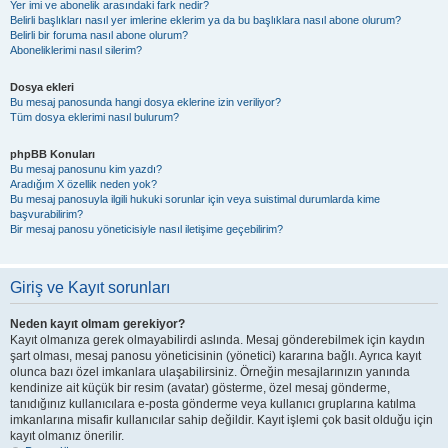
Yer imi ve abonelik arasındaki fark nedir?
Belirli başlıkları nasıl yer imlerine eklerim ya da bu başlıklara nasıl abone olurum?
Belirli bir foruma nasıl abone olurum?
Aboneliklerimi nasıl silerim?
Dosya ekleri
Bu mesaj panosunda hangi dosya eklerine izin veriliyor?
Tüm dosya eklerimi nasıl bulurum?
phpBB Konuları
Bu mesaj panosunu kim yazdı?
Aradığım X özellik neden yok?
Bu mesaj panosuyla ilgili hukuki sorunlar için veya suistimal durumlarda kime
başvurabilirim?
Bir mesaj panosu yöneticisiyle nasıl iletişime geçebilirim?
Giriş ve Kayıt sorunları
Neden kayıt olmam gerekiyor?
Kayıt olmanıza gerek olmayabilirdi aslında. Mesaj gönderebilmek için kaydın
şart olması, mesaj panosu yöneticisinin (yönetici) kararına bağlı. Ayrıca kayıt
olunca bazı özel imkanlara ulaşabilirsiniz. Örneğin mesajlarınızın yanında
kendinize ait küçük bir resim (avatar) gösterme, özel mesaj gönderme,
tanıdığınız kullanıcılara e-posta gönderme veya kullanıcı gruplarına katılma
imkanlarına misafir kullanıcılar sahip değildir. Kayıt işlemi çok basit olduğu için
kayıt olmanız önerilir.