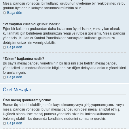
Mesaj panosu yöneticisi bir kullanıcı grubunun üyelerine bir renk belirler, ve bu
grubun üyelerinin kolayca tanınması mümkün olur.
Başa dön
“Varsayılan kullanıcı grubu” nedir?
Eğer bir kullanıcı grubundan daha fazlasının üyesi iseniz, varsayılan olarak
kullanmak için belirlenen grubunuzun rengi ve rütbesi gösterilir. Mesaj panosu
yöneticisi, Kullanıcı Kontrol Panelinizden varsayılan kullanıcı grubunuzu
değiştirmenize izin vermiş olabilir.
Başa dön
“Takım” bağlantısı nedir?
Bu sayfa mesaj panosu yönetiminin bir listesini size belirtir, mesaj panosu
yöneticileri ile moderatörlerinin bilgilerini ve diğer detaylarla onların yönettikleri
forumları içerir.
Başa dön
Özel Mesajlar
Özel mesaj gönderemiyorum!
Bunun üç sebebi olabilir; henüz kayıt olmamış veya giriş yapmamışsınız, veya
mesaj panosu yöneticisi bütün mesaj panosu için özel mesajları iptal etmiş.
Üçüncü olanak ise: mesaj panosu yöneticisi sizin bu imkanı kullanmanızı
önlemiş olabilir, bu durumda kendisine nedenini sormanız gerekir.
Başa dön