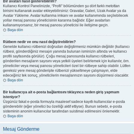
Bir avatarı nasıl gösterebilirim?
Kullanıcı Kontrol Panelinizde, “Profil” bölümünden şu dört farklı metottan
birisini kullanarak avatar ekleyebilirsiniz: Gravatar, Galeri, Uzak Avatar ya da
Avatar Yükleme. Avatar kullanma imkanı ve avatar kullanımında seçilebilecek
yollar mesaj panosu yöneticisinin kararına bağlıdır. Eğer avatarları
kullanamıyorsanız, bir mesaj panosu yöneticisi ile iletişime geçin.
Başa dön
Rütbem nedir ve onu nasıl değiştirebilirim?
Genelde kullanıcı rütbenizi doğrudan değiştirmeniz mümkün değildir (kullanıcı
rütbesi, gönderdiğiniz mesajın yanında bulunan isminizin altında ve kullanıcı
profili sayfasında görülür). Çoğu mesaj panosunda kullanıcı rütbeleri,
gönderilen mesajların sayısını veya yetkili üyeleri belirlemek için kullanılır, örn.
yöneticiler veya mesaj panosu yöneticileri özel bir rütbeye sahip olabilir. Lütfen
gereksiz yere mesaj gönderipte rütbenizi yükseltmeye çalışmayın, elde
edeceğiniz tek sonuç, yöneticilerin mesajlarınızın sayısını düşürmesi olacaktır.
Başa dön
Bir kullanıcıya ait e-posta bağlantısını tıklayınca neden giriş yapmam
isteniyor?
Üzgünüz fakat e-posta formuyla maalesef sadece kayıtlı kullanıcılar e-posta
gönderebilir (eğer yönetici bu özelliği aktif ettiyse). Bunun sebebi, e-posta
sisteminin anonim kullanıcılar tarafından suistimal edilmesini önlemektir.
Başa dön
Mesaj Gönderme