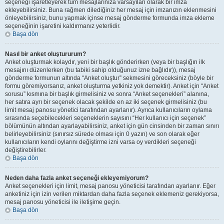
seçeneği işaretleyerek tüm mesajlarınıza varsayılan olarak bir imza
ekleyebilirsiniz. Buna rağmen dilediğiniz her mesaj için imzanızın eklenmesini
önleyebilirsiniz, bunu yapmak içinse mesaj gönderme formunda imza ekleme
seçeneğinin işaretini kaldırmanız yeterlidir.
Başa dön
Nasıl bir anket oluştururum?
Anket oluşturmak kolaydır, yeni bir başlık gönderirken (veya bir başlığın ilk
mesajını düzenlerken (bu tabiki sahip olduğunuz izne bağlıdır)), mesaj
gönderme formunun altında “Anket oluştur” sekmesini göreceksiniz (böyle bir
formu göremiyorsanız, anket oluşturma yetkiniz yok demektir). Anket için “Anket
sorusu” kısmına bir başlık girmelisiniz ve sonra “Anket seçenekleri” alanına,
her satıra ayrı bir seçenek olacak şekilde en az iki seçenek girmelisiniz (bu
limit mesaj panosu yönetici tarafından ayarlanır). Ayrıca kullanıcıların oylama
sırasında seçebilecekleri seçeneklerin sayısını “Her kullanıcı için seçenek”
bölümünün altından ayarlayabilirsiniz, anket için gün cinsinden bir zaman sınırı
belirleyebilirsiniz (sınırsız sürede olması için 0 yazın) ve son olarak eğer
kullanıcıların kendi oylarını değiştirme izni varsa oy verdikleri seçeneği
değiştirebilirler.
Başa dön
Neden daha fazla anket seçeneği ekleyemiyorum?
Anket seçenekleri için limit, mesaj panosu yöneticisi tarafından ayarlanır. Eğer
anketiniz için izin verilen miktardan daha fazla seçenek eklemeniz gerekiyorsa,
mesaj panosu yöneticisi ile iletişime geçin.
Başa dön