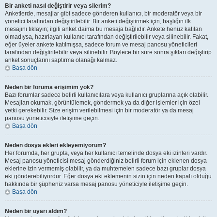
Bir anketi nasıl değiştirir veya silerim?
Anketlerde, mesajlar gibi sadece gönderen kullanıcı, bir moderatör veya bir
yönetici tarafından değiştirilebilir. Bir anketi değiştirmek için, başlığın ilk
mesajını tıklayın; ilgili anket daima bu mesaja bağlıdır. Ankete henüz katılan
olmadıysa, hazırlayan kullanıcı tarafından değiştirilebilir veya silinebilir. Fakat,
eğer üyeler ankete katılmışsa, sadece forum ve mesaj panosu yöneticileri
tarafından değiştirilebilir veya silinebilir. Böylece bir süre sonra şıkları değiştirip
anket sonuçlarını saptırma olanağı kalmaz.
Başa dön
Neden bir foruma erişimim yok?
Bazı forumlar sadece belirli kullanıcılara veya kullanıcı gruplarına açık olabilir.
Mesajları okumak, görüntülemek, göndermek ya da diğer işlemler için özel
yetki gerekebilir. Size erişim verilebilmesi için bir moderatör ya da mesaj
panosu yöneticisiyle iletişime geçin.
Başa dön
Neden dosya ekleri ekleyemiyorum?
Her forumda, her grupta, veya her kullanıcı temelinde dosya eki izinleri vardır.
Mesaj panosu yöneticisi mesaj gönderdiğiniz belirli forum için eklenen dosya
eklerine izin vermemiş olabilir, ya da muhtemelen sadece bazı gruplar dosya
eki gönderebiliyordur. Eğer dosya eki eklemenin sizin için neden kapalı olduğu
hakkında bir şüpheniz varsa mesaj panosu yöneticiyle iletişime geçin.
Başa dön
Neden bir uyarı aldım?