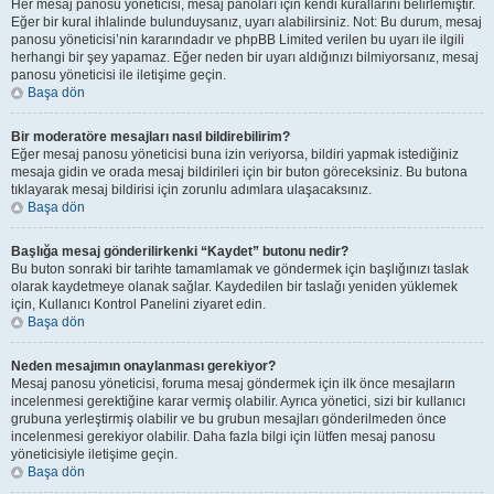
Her mesaj panosu yöneticisi, mesaj panoları için kendi kurallarını belirlemiştir.
Eğer bir kural ihlalinde bulunduysanız, uyarı alabilirsiniz. Not: Bu durum, mesaj
panosu yöneticisi’nin kararındadır ve phpBB Limited verilen bu uyarı ile ilgili
herhangi bir şey yapamaz. Eğer neden bir uyarı aldığınızı bilmiyorsanız, mesaj
panosu yöneticisi ile iletişime geçin.
Başa dön
Bir moderatöre mesajları nasıl bildirebilirim?
Eğer mesaj panosu yöneticisi buna izin veriyorsa, bildiri yapmak istediğiniz
mesaja gidin ve orada mesaj bildirileri için bir buton göreceksiniz. Bu butona
tıklayarak mesaj bildirisi için zorunlu adımlara ulaşacaksınız.
Başa dön
Başlığa mesaj gönderilirkenki “Kaydet” butonu nedir?
Bu buton sonraki bir tarihte tamamlamak ve göndermek için başlığınızı taslak
olarak kaydetmeye olanak sağlar. Kaydedilen bir taslağı yeniden yüklemek
için, Kullanıcı Kontrol Panelini ziyaret edin.
Başa dön
Neden mesajımın onaylanması gerekiyor?
Mesaj panosu yöneticisi, foruma mesaj göndermek için ilk önce mesajların
incelenmesi gerektiğine karar vermiş olabilir. Ayrıca yönetici, sizi bir kullanıcı
grubuna yerleştirmiş olabilir ve bu grubun mesajları gönderilmeden önce
incelenmesi gerekiyor olabilir. Daha fazla bilgi için lütfen mesaj panosu
yöneticisiyle iletişime geçin.
Başa dön