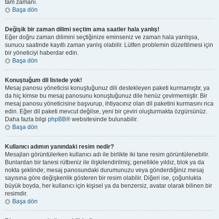
tam zamanı.
Başa dön
Değişik bir zaman dilimi seçtim ama saatler hala yanlış!
Eğer doğru zaman dilimini seçtiğinize eminseniz ve zaman hala yanlışsa,
sunucu saatinde kayıtlı zaman yanlış olabilir. Lütfen problemin düzeltilmesi için
bir yöneticiyi haberdar edin.
Başa dön
Konuştuğum dil listede yok!
Mesaj panosu yöneticisi konuştuğunuz dili destekleyen paketi kurmamıştır, ya
da hiç kimse bu mesaj panosunu konuştuğunuz dile henüz çevirmemiştir. Bir
mesaj panosu yöneticisine başvurup, ihtiyacınız olan dil paketini kurmasını rica
edin. Eğer dil paketi mevcut değilse, yeni bir çeviri oluşturmakta özgürsünüz.
Daha fazla bilgi
phpBB
® websitesinde bulunabilir.
Başa dön
Kullanıcı adımın yanındaki resim nedir?
Mesajları görüntülerken kullanıcı adı ile birlikte iki tane resim görüntülenebilir.
Bunlardan bir tanesi rütbeniz ile ilişkilendirilmiş; genellikle yıldız, blok ya da
nokta şeklinde; mesaj panosundaki durumunuzu veya gönderdiğiniz mesaj
sayısına göre değişkenlik gösteren bir resim olabilir. Diğeri ise, çoğunlukla
büyük boyda, her kullanıcı için kişisel ya da benzersiz, avatar olarak bilinen bir
resimdir.
Başa dön