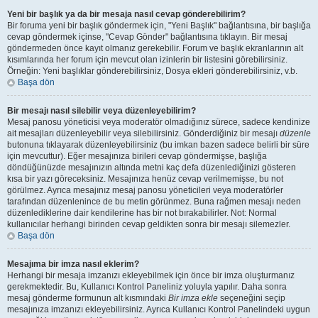
Yeni bir başlık ya da bir mesaja nasıl cevap gönderebilirim?
Bir foruma yeni bir başlık göndermek için, "Yeni Başlık" bağlantısına, bir başlığa
cevap göndermek içinse, "Cevap Gönder" bağlantısına tıklayın. Bir mesaj
göndermeden önce kayıt olmanız gerekebilir. Forum ve başlık ekranlarının alt
kısımlarında her forum için mevcut olan izinlerin bir listesini görebilirsiniz.
Örneğin: Yeni başlıklar gönderebilirsiniz, Dosya ekleri gönderebilirsiniz, v.b.
Başa dön
Bir mesajı nasıl silebilir veya düzenleyebilirim?
Mesaj panosu yöneticisi veya moderatör olmadığınız sürece, sadece kendinize
ait mesajları düzenleyebilir veya silebilirsiniz. Gönderdiğiniz bir mesajı
düzenle
butonuna tıklayarak düzenleyebilirsiniz (bu imkan bazen sadece belirli bir süre
için mevcuttur). Eğer mesajınıza birileri cevap göndermişse, başlığa
döndüğünüzde mesajınızın altında metni kaç defa düzenlediğinizi gösteren
kısa bir yazı göreceksiniz. Mesajınıza henüz cevap verilmemişse, bu not
görülmez. Ayrıca mesajınız mesaj panosu yöneticileri veya moderatörler
tarafından düzenlenince de bu metin görünmez. Buna rağmen mesajı neden
düzenlediklerine dair kendilerine has bir not bırakabilirler. Not: Normal
kullanıcılar herhangi birinden cevap geldikten sonra bir mesajı silemezler.
Başa dön
Mesajıma bir imza nasıl eklerim?
Herhangi bir mesaja imzanızı ekleyebilmek için önce bir imza oluşturmanız
gerekmektedir. Bu, Kullanıcı Kontrol Paneliniz yoluyla yapılır. Daha sonra
mesaj gönderme formunun alt kısmındaki
Bir imza ekle
seçeneğini seçip
mesajınıza imzanızı ekleyebilirsiniz. Ayrıca Kullanıcı Kontrol Panelindeki uygun