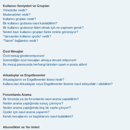
Kullanıcı Seviyeleri ve Grupları
Yöneticiler nedir?
Moderatörler nedir?
Kullanıcı grupları nedir?
Bir kullanıcı grubuna nasıl katılabilirim?
Bir kullanıcı grubunun lideri olmak için ne yapmam gerek?
Neden bazı kullanıcı grupları farklı renkte görünüyor?
“Varsayılan kullanıcı grubu” nedir?
“Takım” bağlantısı nedir?
Özel Mesajlar
Özel mesaj gönderemiyorum!
İstemediğim özel mesajları almaya devam ediyorum!
Bu mesaj panosunda herhangi birinden spam e-posta aldım!
Arkadaşlar ve Engellenenler
Arkadaşlarım ve Engellenenler listesi nedir?
Kullanıcıları Arkadaşlar veya Engellenenler listeme nasıl ekleyebilir / silebilirim?
Forumlarda Arama
Bir forumda ya da forumlarda nasıl arama yapabilirim?
Neden arama yaptığımda sonuç çıkmıyor?
Neden arama yaptığımda boş bir sayfa çıkıyor!?
Üyeler için nasıl arama yaparım?
Kendi mesajlarımı ve başlıklarımı nasıl bulabilirim?
Abonelikler ve Yer imleri