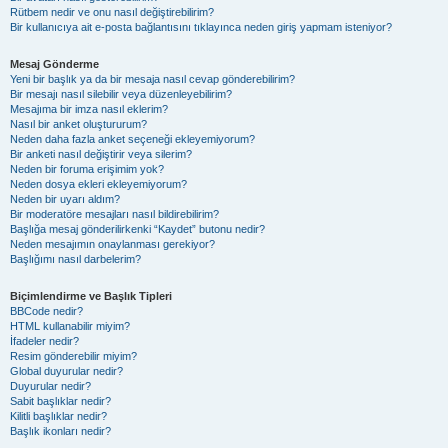
Rütbem nedir ve onu nasıl değiştirebilirim?
Bir kullanıcıya ait e-posta bağlantısını tıklayınca neden giriş yapmam isteniyor?
Mesaj Gönderme
Yeni bir başlık ya da bir mesaja nasıl cevap gönderebilirim?
Bir mesajı nasıl silebilir veya düzenleyebilirim?
Mesajıma bir imza nasıl eklerim?
Nasıl bir anket oluştururum?
Neden daha fazla anket seçeneği ekleyemiyorum?
Bir anketi nasıl değiştirir veya silerim?
Neden bir foruma erişimim yok?
Neden dosya ekleri ekleyemiyorum?
Neden bir uyarı aldım?
Bir moderatöre mesajları nasıl bildirebilirim?
Başlığa mesaj gönderilirkenki “Kaydet” butonu nedir?
Neden mesajımın onaylanması gerekiyor?
Başlığımı nasıl darbelerim?
Biçimlendirme ve Başlık Tipleri
BBCode nedir?
HTML kullanabilir miyim?
İfadeler nedir?
Resim gönderebilir miyim?
Global duyurular nedir?
Duyurular nedir?
Sabit başlıklar nedir?
Kilitli başlıklar nedir?
Başlık ikonları nedir?