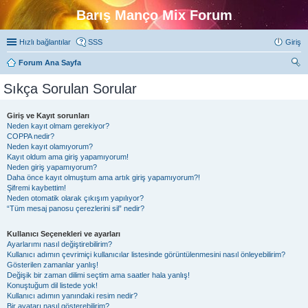
Barış Manço Mix Forum
Hızlı bağlantılar
SSS
Giriş
Forum Ana Sayfa
ra
Sıkça Sorulan Sorular
Giriş ve Kayıt sorunları
Neden kayıt olmam gerekiyor?
COPPA nedir?
Neden kayıt olamıyorum?
Kayıt oldum ama giriş yapamıyorum!
Neden giriş yapamıyorum?
Daha önce kayıt olmuştum ama artık giriş yapamıyorum?!
Şifremi kaybettim!
Neden otomatik olarak çıkışım yapılıyor?
“Tüm mesaj panosu çerezlerini sil” nedir?
Kullanıcı Seçenekleri ve ayarları
Ayarlarımı nasıl değiştirebilirim?
Kullanıcı adımın çevrimiçi kullanıcılar listesinde görüntülenmesini nasıl önleyebilirim?
Gösterilen zamanlar yanlış!
Değişik bir zaman dilimi seçtim ama saatler hala yanlış!
Konuştuğum dil listede yok!
Kullanıcı adımın yanındaki resim nedir?
Bir avatarı nasıl gösterebilirim?