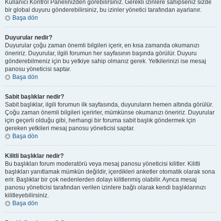
Kullanıcı Kontrol Panelinizden görebilirsiniz. Gerekli izinlere sahipseniz sizde
bir global duyuru gönderebilirsiniz, bu izinler yönetici tarafından ayarlanır.
Başa dön
Duyurular nedir?
Duyurular çoğu zaman önemli bilgileri içerir, en kısa zamanda okumanızı
öneririz. Duyurular, ilgili forumun her sayfasının başında görülür. Duyuru
gönderebilmeniz için bu yetkiye sahip olmanız gerek. Yetkilerinizi ise mesaj
panosu yöneticisi saptar.
Başa dön
Sabit başlıklar nedir?
Sabit başlıklar, ilgili forumun ilk sayfasında, duyuruların hemen altında görülür.
Çoğu zaman önemli bilgileri içerirler, mümkünse okumanızı öneririz. Duyurular
için geçerli olduğu gibi, herhangi bir foruma sabit başlık göndermek için
gereken yetkileri mesaj panosu yöneticisi saptar.
Başa dön
Kilitli başlıklar nedir?
Bu başlıkları forum moderatörü veya mesaj panosu yöneticisi kilitler. Kilitli
başlıkları yanıtlamak mümkün değildir, içerdikleri anketler otomatik olarak sona
erir. Başlıklar bir çok nedenlerden dolayı kilitlenmiş olabilir. Ayrıca mesaj
panosu yöneticisi tarafından verilen izinlere bağlı olarak kendi başlıklarınızı
kilitleyebilirsiniz.
Başa dön