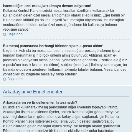
İstemediğim özel mesajları almaya devam ediyorum!
Kullanıcı Kontrol Panelinizdeki mesaj kuralları özelliğini kullanarak bir
kullanıcıdan gelen özel mesajları otomatik olarak silebilirsiniz. Eğer belirli bir
kullanıcıdan küfürlü ya da kötü niyetli özel mesajlar alıyorsanız, bu mesajları
moderatörlere bildirin; onlar özel mesaj gönderen bir kullanıcıyı önleme
yetkisine sahiptir.
Başa dön
Bu mesaj panosunda herhangi birinden spam e-posta aldım!
Üzgünüz. Aslında bu mesaj panosunun sunduğu e-posta gönderme işlevi
bundan korunmak için birçok önlemi almış bulunuyor. Aldığınız spam e-
postanın bir kopyasını mesaj panosu yöneticisine gönderin. Özellikle aldığınız
e-posta’nın başlık kısmını (to (kime), subject (konu) vs.) iletmeyi unutmayın, bu
kısımda e-postayı gönderen kullanıcı hakkında bilgiler bulunur. Mesaj panosu
yöneticileri bu bilgilerle meseleyi takip edebilir.
Başa dön
Arkadaşlar ve Engellenenler
Arkadaşlarım ve Engellenenler listesi nedir?
Bu listeleri kullanarak mesaj panosunun diğer üyelerini toplayabilirsiniz.
Arkadaşlar listenize eklenen üyeler, onlara özel mesajlar göndermeye ve
çevrimiçi durumlarını görüntülemeye kolay erişim sağlamak için Kullanıcı
Kontrol Panelinizde listelenecektir. Tema uygun desteği sağlıyorsa, bu
kullanıcılardan gelen mesajlar ayrıca detaylı ve belirgin olarak görünebilir.
Eğer engellenenler listenize bir kullanıcı eklediyseniz onlar tarafından