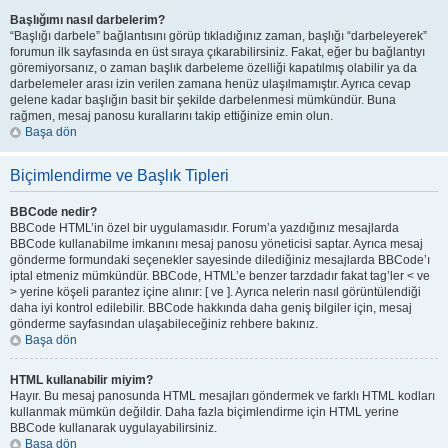
Başlığımı nasıl darbelerim?
“Başlığı darbele” bağlantısını görüp tıkladığınız zaman, başlığı “darbeleyerek”
forumun ilk sayfasında en üst sıraya çıkarabilirsiniz. Fakat, eğer bu bağlantıyı
göremiyorsanız, o zaman başlık darbeleme özelliği kapatılmış olabilir ya da
darbelemeler arası izin verilen zamana henüz ulaşılmamıştır. Ayrıca cevap
gelene kadar başlığın basit bir şekilde darbelenmesi mümkündür. Buna
rağmen, mesaj panosu kurallarını takip ettiğinize emin olun.
Başa dön
Biçimlendirme ve Başlık Tipleri
BBCode nedir?
BBCode HTML’in özel bir uygulamasıdır. Forum’a yazdığınız mesajlarda
BBCode kullanabilme imkanını mesaj panosu yöneticisi saptar. Ayrıca mesaj
gönderme formundaki seçenekler sayesinde dilediğiniz mesajlarda BBCode’ı
iptal etmeniz mümkündür. BBCode, HTML’e benzer tarzdadır fakat tag’ler < ve
> yerine köşeli parantez içine alınır: [ ve ]. Ayrıca nelerin nasıl görüntülendiği
daha iyi kontrol edilebilir. BBCode hakkında daha geniş bilgiler için, mesaj
gönderme sayfasından ulaşabileceğiniz rehbere bakınız.
Başa dön
HTML kullanabilir miyim?
Hayır. Bu mesaj panosunda HTML mesajları göndermek ve farklı HTML kodları
kullanmak mümkün değildir. Daha fazla biçimlendirme için HTML yerine
BBCode kullanarak uygulayabilirsiniz.
Başa dön