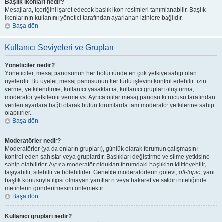
Başlık ikonları nedir?
Mesajlara, içeriğini işaret edecek başlık ikon resimleri tanımlanabilir. Başlık
ikonlarının kullanımı yönetici tarafından ayarlanan izinlere bağlıdır.
Başa dön
Kullanıcı Seviyeleri ve Grupları
Yöneticiler nedir?
Yöneticiler, mesaj panosunun her bölümünde en çok yetkiye sahip olan
üyelerdir. Bu üyeler, mesaj panosunun her türlü işlevini kontrol edebilir: izin
verme, yetkilendirme, kullanıcı yasaklama, kullanıcı grupları oluşturma,
moderatör yetkilerini verme vs. Ayrıca onlar mesaj panosu kurucusu tarafından
verilen ayarlara bağlı olarak bütün forumlarda tam moderatör yetkilerine sahip
olabilirler.
Başa dön
Moderatörler nedir?
Moderatörler (ya da onların grupları), günlük olarak forumun çalışmasını
kontrol eden şahıslar veya gruplardır. Başlıkları değiştirme ve silme yetkisine
sahip olabilirler. Ayrıca moderatör oldukları forumdaki başlıkları kilitleyebilir,
taşıyabilir, silebilir ve bölebilirler. Genelde moderatörlerin görevi,
off-topic
, yani
başlık konusuyla ilgisi olmayan yanıtların veya hakaret ve saldırı niteliğinde
metinlerin gönderilmesini önlemektir.
Başa dön
Kullanıcı grupları nedir?