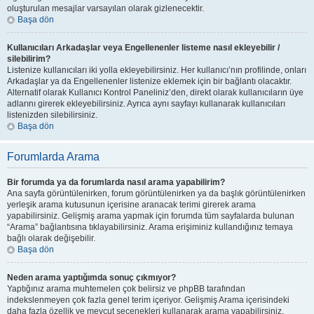
oluşturulan mesajlar varsayılan olarak gizlenecektir.
Başa dön
Kullanıcıları Arkadaşlar veya Engellenenler listeme nasıl ekleyebilir /
silebilirim?
Listenize kullanıcıları iki yolla ekleyebilirsiniz. Her kullanıcı’nın profilinde, onları
Arkadaşlar ya da Engellenenler listenize eklemek için bir bağlantı olacaktır.
Alternatif olarak Kullanıcı Kontrol Paneliniz’den, direkt olarak kullanıcıların üye
adlarını girerek ekleyebilirsiniz. Ayrıca aynı sayfayı kullanarak kullanıcıları
listenizden silebilirsiniz.
Başa dön
Forumlarda Arama
Bir forumda ya da forumlarda nasıl arama yapabilirim?
Ana sayfa görüntülenirken, forum görüntülenirken ya da başlık görüntülenirken
yerleşik arama kutusunun içerisine aranacak terimi girerek arama
yapabilirsiniz. Gelişmiş arama yapmak için forumda tüm sayfalarda bulunan
“Arama” bağlantısına tıklayabilirsiniz. Arama erişiminiz kullandığınız temaya
bağlı olarak değişebilir.
Başa dön
Neden arama yaptığımda sonuç çıkmıyor?
Yaptığınız arama muhtemelen çok belirsiz ve phpBB tarafından
indekslenmeyen çok fazla genel terim içeriyor. Gelişmiş Arama içerisindeki
daha fazla özellik ve mevcut seçenekleri kullanarak arama yapabilirsiniz.