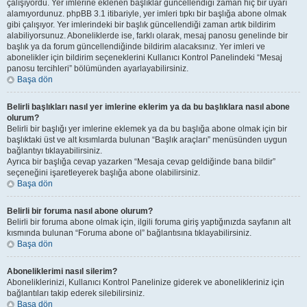
çalışıyordu. Yer imlerine eklenen başlıklar güncellendiği zaman hiç bir uyarı
alamıyordunuz. phpBB 3.1 itibariyle, yer imleri tıpkı bir başlığa abone olmak
gibi çalışıyor. Yer imlerindeki bir başlık güncellendiği zaman artık bildirim
alabiliyorsunuz. Aboneliklerde ise, farklı olarak, mesaj panosu genelinde bir
başlık ya da forum güncellendiğinde bildirim alacaksınız. Yer imleri ve
abonelikler için bildirim seçeneklerini Kullanıcı Kontrol Panelindeki “Mesaj
panosu tercihleri” bölümünden ayarlayabilirsiniz.
Başa dön
Belirli başlıkları nasıl yer imlerine eklerim ya da bu başlıklara nasıl abone
olurum?
Belirli bir başlığı yer imlerine eklemek ya da bu başlığa abone olmak için bir
başlıktaki üst ve alt kısımlarda bulunan “Başlık araçları” menüsünden uygun
bağlantıyı tıklayabilirsiniz.
Ayrıca bir başlığa cevap yazarken “Mesaja cevap geldiğinde bana bildir”
seçeneğini işaretleyerek başlığa abone olabilirsiniz.
Başa dön
Belirli bir foruma nasıl abone olurum?
Belirli bir foruma abone olmak için, ilgili foruma giriş yaptığınızda sayfanın alt
kısmında bulunan “Foruma abone ol” bağlantısına tıklayabilirsiniz.
Başa dön
Aboneliklerimi nasıl silerim?
Aboneliklerinizi, Kullanıcı Kontrol Panelinize giderek ve abonelikleriniz için
bağlantıları takip ederek silebilirsiniz.
Başa dön