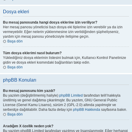
Dosya ekleri
Bu mesaj panosunda hangi dosya eklerine izin veriliyor?
Her mesaj panosu yöneticisi bazı dosya eki tiplerine izin verebilir ya da izin
vermeyebilir. Eğer nelerin yüklenmesine izin verildiğinden şüpheliyseniz,
yardım için mesaj panosu yöneticisiyle iletişime geçin.
Başa dön
Tüm dosya eklerimi nasıl bulurum?
Yüklediğiniz dosya eklerinin listesini bulmak için, Kullanıcı Kontrol Panelinize
gidin ve dosya ekleri kısmındaki bağlantıları takip edin.
Başa dön
phpBB Konuları
Bu mesaj panosunu kim yazdı?
Bu yazılım (değiştirilmemiş haliyle)
phpBB Limited
tarafından telif hakkıyla
üretilmiş ve genel dağıtıma çıkarılmıştır. Bu yazılım, GNU General Public
License (Genel Kamu Lisansı), sürüm 2 (GPL-2.0) altında yapılmıştır ve
serbestçe dağıtılabilir. Daha fazla detay için
phpBB Hakkında
sayfasına bakın.
Başa dön
Aradığım X özellik neden yok?
Bu yazılım phpBB Limited tarafından yazılmış ve lisanslanmıştır. Eğer herhangi