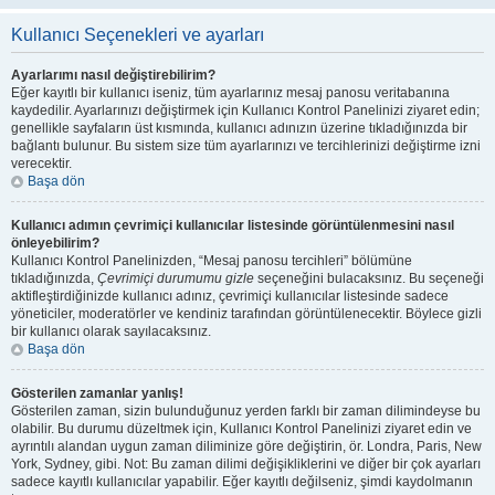
Kullanıcı Seçenekleri ve ayarları
Ayarlarımı nasıl değiştirebilirim?
Eğer kayıtlı bir kullanıcı iseniz, tüm ayarlarınız mesaj panosu veritabanına
kaydedilir. Ayarlarınızı değiştirmek için Kullanıcı Kontrol Panelinizi ziyaret edin;
genellikle sayfaların üst kısmında, kullanıcı adınızın üzerine tıkladığınızda bir
bağlantı bulunur. Bu sistem size tüm ayarlarınızı ve tercihlerinizi değiştirme izni
verecektir.
Başa dön
Kullanıcı adımın çevrimiçi kullanıcılar listesinde görüntülenmesini nasıl
önleyebilirim?
Kullanıcı Kontrol Panelinizden, “Mesaj panosu tercihleri” bölümüne
tıkladığınızda,
Çevrimiçi durumumu gizle
seçeneğini bulacaksınız. Bu seçeneği
aktifleştirdiğinizde kullanıcı adınız, çevrimiçi kullanıcılar listesinde sadece
yöneticiler, moderatörler ve kendiniz tarafından görüntülenecektir. Böylece gizli
bir kullanıcı olarak sayılacaksınız.
Başa dön
Gösterilen zamanlar yanlış!
Gösterilen zaman, sizin bulunduğunuz yerden farklı bir zaman dilimindeyse bu
olabilir. Bu durumu düzeltmek için, Kullanıcı Kontrol Panelinizi ziyaret edin ve
ayrıntılı alandan uygun zaman diliminize göre değiştirin, ör. Londra, Paris, New
York, Sydney, gibi. Not: Bu zaman dilimi değişikliklerini ve diğer bir çok ayarları
sadece kayıtlı kullanıcılar yapabilir. Eğer kayıtlı değilseniz, şimdi kaydolmanın