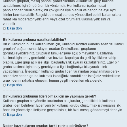
Kullanıcı grupları, mesaj panosu yöneticilerinin kullanıcıları grup halinde
ayırabilmesi için öngörülen bir yöntemdir. Her kullanıcı (çoğu mesaj
panolarından farklı olarak) bir çok gruba üye olabilir ve her gruba ayrı ayrı
izinler tanımlanabilir. Bu şekilde mesaj panosu yöneticileri belirli kullanıcılara
rahatlıkla moderatör yetkilerini veya özel forumlara ulaşma yetkisini vs.
verebilir
Başa dön
Bir kullanıcı grubuna nasıl katılabilirim?
Bir kullanıcı grubuna katılabilmek için, Kullanıcı Kontrol Panelinizden “Kullanıcı
grupları” bağlantısına tıklayın; oradan tüm kullanıcı gruplarını
görüntüleyebilirsiniz. Grupların tümü
erişime açık
olmayabilir. Bazılarına
katılmak için onay gerekebilir ve bazıları kapalı ya da gizli üyeliklere sahip
olabilir. Eğer grup açık ise, ilgili bağlantıya tıklayarak katılabilirsiniz. Eğer bir
gruba katılmak için onay gerekiyorsa ilgili bağlantıya tıklayarak istek
yapabilirsiniz. İsteğinizin kullanıcı grubu lideri tarafından onaylanması gerek,
onlar size neden gruba katılmak istediğinizi sorabilirler. İsteğiniz reddedilirse
grup liderini rahatsız etmeyin; bunun çeşitli nedenleri olsa gerek.
Başa dön
Bir kullanıcı grubunun lideri olmak için ne yapmam gerek?
Kullanıcı grupları bir yönetici tarafından oluşturulur, genellikle bir kullanıcı
grubu lideri belirlenir. Eğer yeni bir kullanıcı grubu oluşturmak istiyorsanız, ilk
önce bir yöneticiyle iletişime geçmelisiniz; bir özel mesaj göndermeyi deneyin.
Başa dön
Neden bazı kullanıcı grupları farklı renkte görünüyor?