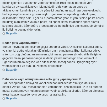
edilen işlemleri uygulamanız gerekmektedir. Bazı mesaj panoları yeni
kayıtlarda ayrıca aktivasyon istemektedir, giriş yapmadan önce bu
aktivasyonun kendiniz ya da bir yönetici tarafından yapılması gerekmektedir;
bu bilgi kayıt sırasında gösterilmiştir. Eğer size bir e-posta gönderildiyse,
açıklamaları takip edin. Eğer bir e-posta almadıysanız, yanlış bir e-posta adresi
belirtmiş olabilirsiniz ya da e-posta, bir spam filtresi tarafından spam olarak
seçilmiş olabilir. Eğer doğru e-posta adresi belirttiğinize eminseniz, bir yönetici
ile iletişime geçmeyi deneyin.
Başa dön
Neden giriş yapamıyorum?
Bunun meydana gelmesinde çeşitli sebepler vardır. Öncelikle, kullanıcı adınız
ve şifrenizi doğru olarak girdiğinizden emin olmalısınız. Eğer kullanıcı adı ve
şifrenizin doğruluğundan eminseniz, bir mesaj panosu yöneticisi ile iletişime
geçerek mesaj panosundan yasaklanıp yasaklanmadığınızdan emin olun.
Eğer sorun bu da değilse web sitesi sahibi mesaj panosu için yanlış ayar
yapmış olabilir ve bunu düzeltmesi gerekebilir.
Başa dön
Daha önce kayıt olmuştum ama artık giriş yapamıyorum?!
Bazı sebeplerden dolayı bir yönetici hesabınızı deaktif etmiş ya da silmiş
olabilir. Ayrıca, bazı mesaj panoları veritabanını azaltmak için uzun bir süredir
mesaj göndermeyen kullanıcıları periyodik aralıklarla silerler. Eğer bu olmuşsa,
tekrar kayıt olmayı deneyin ve tartışmalara katılın.
Başa dön