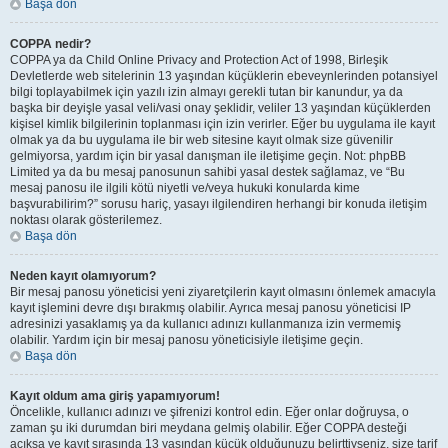
Başa dön
COPPA nedir?
COPPA ya da Child Online Privacy and Protection Act of 1998, Birleşik
Devletlerde web sitelerinin 13 yaşından küçüklerin ebeveynlerinden potansiyel
bilgi toplayabilmek için yazılı izin almayı gerekli tutan bir kanundur, ya da
başka bir deyişle yasal veli/vasi onay şeklidir, veliler 13 yaşından küçüklerden
kişisel kimlik bilgilerinin toplanması için izin verirler. Eğer bu uygulama ile kayıt
olmak ya da bu uygulama ile bir web sitesine kayıt olmak size güvenilir
gelmiyorsa, yardım için bir yasal danışman ile iletişime geçin. Not: phpBB
Limited ya da bu mesaj panosunun sahibi yasal destek sağlamaz, ve “Bu
mesaj panosu ile ilgili kötü niyetli ve/veya hukuki konularda kime
başvurabilirim?” sorusu hariç, yasayı ilgilendiren herhangi bir konuda iletişim
noktası olarak gösterilemez.
Başa dön
Neden kayıt olamıyorum?
Bir mesaj panosu yöneticisi yeni ziyaretçilerin kayıt olmasını önlemek amacıyla
kayıt işlemini devre dışı bırakmış olabilir. Ayrıca mesaj panosu yöneticisi IP
adresinizi yasaklamış ya da kullanıcı adınızı kullanmanıza izin vermemiş
olabilir. Yardım için bir mesaj panosu yöneticisiyle iletişime geçin.
Başa dön
Kayıt oldum ama giriş yapamıyorum!
Öncelikle, kullanıcı adınızı ve şifrenizi kontrol edin. Eğer onlar doğruysa, o
zaman şu iki durumdan biri meydana gelmiş olabilir. Eğer COPPA desteği
açıksa ve kayıt sırasında 13 yaşından küçük olduğunuzu belirttiyseniz, size tarif