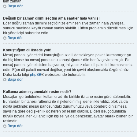
tam zamanı.
Başa dön
Değişik bir zaman dilimi seçtim ama saatler hala yanlış!
Eğer doğru zaman dilimini seçtiğinize eminseniz ve zaman hala yanlışsa,
sunucu saatinde kayıtlı zaman yanlış olabilir. Lütfen problemin düzeltilmesi için
bir yöneticiyi haberdar edin.
Başa dön
Konuştuğum dil listede yok!
Mesaj panosu yöneticisi konuştuğunuz dili destekleyen paketi kurmamıştır, ya
da hiç kimse bu mesaj panosunu konuştuğunuz dile henüz çevirmemiştir. Bir
mesaj panosu yöneticisine başvurup, ihtiyacınız olan dil paketini kurmasını rica
edin. Eğer dil paketi mevcut değilse, yeni bir çeviri oluşturmakta özgürsünüz.
Daha fazla bilgi
phpBB
® websitesinde bulunabilir.
Başa dön
Kullanıcı adımın yanındaki resim nedir?
Mesajları görüntülerken kullanıcı adı ile birlikte iki tane resim görüntülenebilir.
Bunlardan bir tanesi rütbeniz ile ilişkilendirilmiş; genellikle yıldız, blok ya da
nokta şeklinde; mesaj panosundaki durumunuzu veya gönderdiğiniz mesaj
sayısına göre değişkenlik gösteren bir resim olabilir. Diğeri ise, çoğunlukla
büyük boyda, her kullanıcı için kişisel ya da benzersiz, avatar olarak bilinen bir
resimdir.
Başa dön