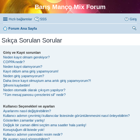
Barış Manço Mix Forum
Hızlı bağlantılar
SSS
Giriş
Forum Ana Sayfa
ra
Sıkça Sorulan Sorular
Giriş ve Kayıt sorunları
Neden kayıt olmam gerekiyor?
COPPA nedir?
Neden kayıt olamıyorum?
Kayıt oldum ama giriş yapamıyorum!
Neden giriş yapamıyorum?
Daha önce kayıt olmuştum ama artık giriş yapamıyorum?!
Şifremi kaybettim!
Neden otomatik olarak çıkışım yapılıyor?
“Tüm mesaj panosu çerezlerini sil” nedir?
Kullanıcı Seçenekleri ve ayarları
Ayarlarımı nasıl değiştirebilirim?
Kullanıcı adımın çevrimiçi kullanıcılar listesinde görüntülenmesini nasıl önleyebilirim?
Gösterilen zamanlar yanlış!
Değişik bir zaman dilimi seçtim ama saatler hala yanlış!
Konuştuğum dil listede yok!
Kullanıcı adımın yanındaki resim nedir?
Bir avatarı nasıl gösterebilirim?