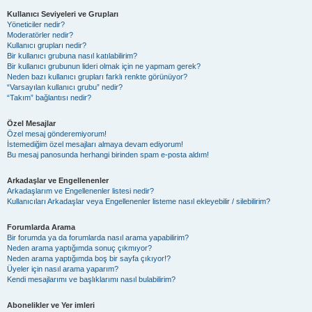
Kullanıcı Seviyeleri ve Grupları
Yöneticiler nedir?
Moderatörler nedir?
Kullanıcı grupları nedir?
Bir kullanıcı grubuna nasıl katılabilirim?
Bir kullanıcı grubunun lideri olmak için ne yapmam gerek?
Neden bazı kullanıcı grupları farklı renkte görünüyor?
“Varsayılan kullanıcı grubu” nedir?
“Takım” bağlantısı nedir?
Özel Mesajlar
Özel mesaj gönderemiyorum!
İstemediğim özel mesajları almaya devam ediyorum!
Bu mesaj panosunda herhangi birinden spam e-posta aldım!
Arkadaşlar ve Engellenenler
Arkadaşlarım ve Engellenenler listesi nedir?
Kullanıcıları Arkadaşlar veya Engellenenler listeme nasıl ekleyebilir / silebilirim?
Forumlarda Arama
Bir forumda ya da forumlarda nasıl arama yapabilirim?
Neden arama yaptığımda sonuç çıkmıyor?
Neden arama yaptığımda boş bir sayfa çıkıyor!?
Üyeler için nasıl arama yaparım?
Kendi mesajlarımı ve başlıklarımı nasıl bulabilirim?
Abonelikler ve Yer imleri