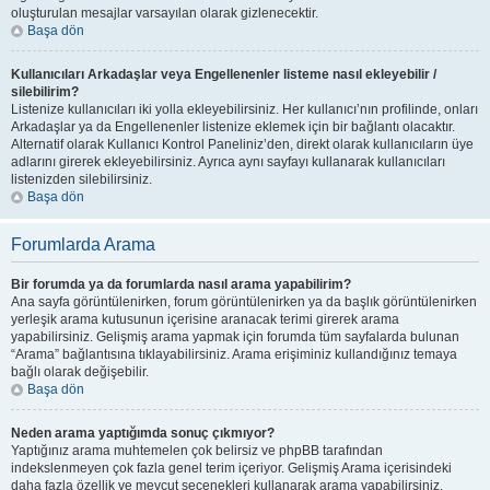
oluşturulan mesajlar varsayılan olarak gizlenecektir.
Başa dön
Kullanıcıları Arkadaşlar veya Engellenenler listeme nasıl ekleyebilir /
silebilirim?
Listenize kullanıcıları iki yolla ekleyebilirsiniz. Her kullanıcı’nın profilinde, onları
Arkadaşlar ya da Engellenenler listenize eklemek için bir bağlantı olacaktır.
Alternatif olarak Kullanıcı Kontrol Paneliniz’den, direkt olarak kullanıcıların üye
adlarını girerek ekleyebilirsiniz. Ayrıca aynı sayfayı kullanarak kullanıcıları
listenizden silebilirsiniz.
Başa dön
Forumlarda Arama
Bir forumda ya da forumlarda nasıl arama yapabilirim?
Ana sayfa görüntülenirken, forum görüntülenirken ya da başlık görüntülenirken
yerleşik arama kutusunun içerisine aranacak terimi girerek arama
yapabilirsiniz. Gelişmiş arama yapmak için forumda tüm sayfalarda bulunan
“Arama” bağlantısına tıklayabilirsiniz. Arama erişiminiz kullandığınız temaya
bağlı olarak değişebilir.
Başa dön
Neden arama yaptığımda sonuç çıkmıyor?
Yaptığınız arama muhtemelen çok belirsiz ve phpBB tarafından
indekslenmeyen çok fazla genel terim içeriyor. Gelişmiş Arama içerisindeki
daha fazla özellik ve mevcut seçenekleri kullanarak arama yapabilirsiniz.