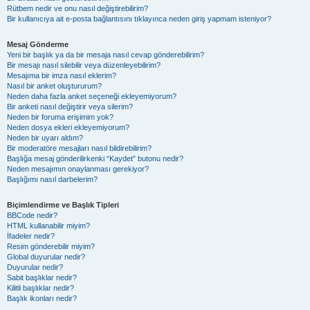
Rütbem nedir ve onu nasıl değiştirebilirim?
Bir kullanıcıya ait e-posta bağlantısını tıklayınca neden giriş yapmam isteniyor?
Mesaj Gönderme
Yeni bir başlık ya da bir mesaja nasıl cevap gönderebilirim?
Bir mesajı nasıl silebilir veya düzenleyebilirim?
Mesajıma bir imza nasıl eklerim?
Nasıl bir anket oluştururum?
Neden daha fazla anket seçeneği ekleyemiyorum?
Bir anketi nasıl değiştirir veya silerim?
Neden bir foruma erişimim yok?
Neden dosya ekleri ekleyemiyorum?
Neden bir uyarı aldım?
Bir moderatöre mesajları nasıl bildirebilirim?
Başlığa mesaj gönderilirkenki “Kaydet” butonu nedir?
Neden mesajımın onaylanması gerekiyor?
Başlığımı nasıl darbelerim?
Biçimlendirme ve Başlık Tipleri
BBCode nedir?
HTML kullanabilir miyim?
İfadeler nedir?
Resim gönderebilir miyim?
Global duyurular nedir?
Duyurular nedir?
Sabit başlıklar nedir?
Kilitli başlıklar nedir?
Başlık ikonları nedir?