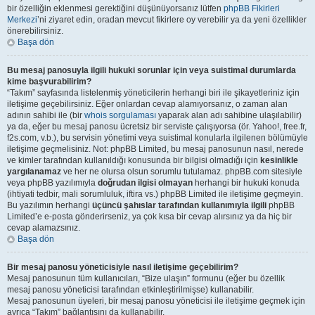
bir özelliğin eklenmesi gerektiğini düşünüyorsanız lütfen
phpBB Fikirleri
Merkezi
’ni ziyaret edin, oradan mevcut fikirlere oy verebilir ya da yeni özellikler
önerebilirsiniz.
Başa dön
Bu mesaj panosuyla ilgili hukuki sorunlar için veya suistimal durumlarda
kime başvurabilirim?
“Takım” sayfasında listelenmiş yöneticilerin herhangi biri ile şikayetleriniz için
iletişime geçebilirsiniz. Eğer onlardan cevap alamıyorsanız, o zaman alan
adının sahibi ile (bir
whois sorgulaması
yaparak alan adı sahibine ulaşılabilir)
ya da, eğer bu mesaj panosu ücretsiz bir serviste çalışıyorsa (ör. Yahoo!, free.fr,
f2s.com, v.b.), bu servisin yönetimi veya suistimal konularla ilgilenen bölümüyle
iletişime geçmelisiniz. Not: phpBB Limited, bu mesaj panosunun nasıl, nerede
ve kimler tarafından kullanıldığı konusunda bir bilgisi olmadığı için
kesinlikle
yargılanamaz
ve her ne olursa olsun sorumlu tutulamaz. phpBB.com sitesiyle
veya phpBB yazılımıyla
doğrudan ilgisi olmayan
herhangi bir hukuki konuda
(ihtiyati tedbir, mali sorumluluk, iftira vs.) phpBB Limited ile iletişime geçmeyin.
Bu yazılımın herhangi
üçüncü şahıslar tarafından kullanımıyla ilgili
phpBB
Limited’e e-posta gönderirseniz, ya çok kısa bir cevap alırsınız ya da hiç bir
cevap alamazsınız.
Başa dön
Bir mesaj panosu yöneticisiyle nasıl iletişime geçebilirim?
Mesaj panosunun tüm kullanıcıları, “Bize ulaşın” formunu (eğer bu özellik
mesaj panosu yöneticisi tarafından etkinleştirilmişse) kullanabilir.
Mesaj panosunun üyeleri, bir mesaj panosu yöneticisi ile iletişime geçmek için
ayrıca “Takım” bağlantısını da kullanabilir.