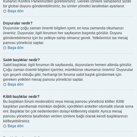
Kullanıcı Kontrol Panelinizden görebilirsiniz. Gerekli izinlere sahipseniz sizde
bir global duyuru gönderebilirsiniz, bu izinler yönetici tarafından ayarlanır.
Başa dön
Duyurular nedir?
Duyurular çoğu zaman önemli bilgileri içerir, en kısa zamanda okumanızı
öneririz. Duyurular, ilgili forumun her sayfasının başında görülür. Duyuru
gönderebilmeniz için bu yetkiye sahip olmanız gerek. Yetkilerinizi ise mesaj
panosu yöneticisi saptar.
Başa dön
Sabit başlıklar nedir?
Sabit başlıklar, ilgili forumun ilk sayfasında, duyuruların hemen altında görülür.
Çoğu zaman önemli bilgileri içerirler, mümkünse okumanızı öneririz. Duyurular
için geçerli olduğu gibi, herhangi bir foruma sabit başlık göndermek için
gereken yetkileri mesaj panosu yöneticisi saptar.
Başa dön
Kilitli başlıklar nedir?
Bu başlıkları forum moderatörü veya mesaj panosu yöneticisi kilitler. Kilitli
başlıkları yanıtlamak mümkün değildir, içerdikleri anketler otomatik olarak sona
erir. Başlıklar bir çok nedenlerden dolayı kilitlenmiş olabilir. Ayrıca mesaj
panosu yöneticisi tarafından verilen izinlere bağlı olarak kendi başlıklarınızı
kilitleyebilirsiniz.
Başa dön