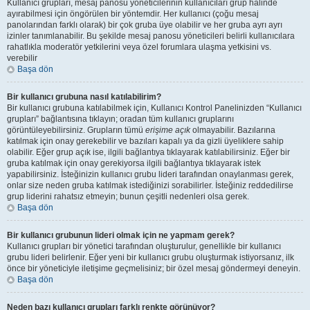
Kullanıcı grupları, mesaj panosu yöneticilerinin kullanıcıları grup halinde
ayırabilmesi için öngörülen bir yöntemdir. Her kullanıcı (çoğu mesaj
panolarından farklı olarak) bir çok gruba üye olabilir ve her gruba ayrı ayrı
izinler tanımlanabilir. Bu şekilde mesaj panosu yöneticileri belirli kullanıcılara
rahatlıkla moderatör yetkilerini veya özel forumlara ulaşma yetkisini vs.
verebilir
Başa dön
Bir kullanıcı grubuna nasıl katılabilirim?
Bir kullanıcı grubuna katılabilmek için, Kullanıcı Kontrol Panelinizden “Kullanıcı
grupları” bağlantısına tıklayın; oradan tüm kullanıcı gruplarını
görüntüleyebilirsiniz. Grupların tümü
erişime açık
olmayabilir. Bazılarına
katılmak için onay gerekebilir ve bazıları kapalı ya da gizli üyeliklere sahip
olabilir. Eğer grup açık ise, ilgili bağlantıya tıklayarak katılabilirsiniz. Eğer bir
gruba katılmak için onay gerekiyorsa ilgili bağlantıya tıklayarak istek
yapabilirsiniz. İsteğinizin kullanıcı grubu lideri tarafından onaylanması gerek,
onlar size neden gruba katılmak istediğinizi sorabilirler. İsteğiniz reddedilirse
grup liderini rahatsız etmeyin; bunun çeşitli nedenleri olsa gerek.
Başa dön
Bir kullanıcı grubunun lideri olmak için ne yapmam gerek?
Kullanıcı grupları bir yönetici tarafından oluşturulur, genellikle bir kullanıcı
grubu lideri belirlenir. Eğer yeni bir kullanıcı grubu oluşturmak istiyorsanız, ilk
önce bir yöneticiyle iletişime geçmelisiniz; bir özel mesaj göndermeyi deneyin.
Başa dön
Neden bazı kullanıcı grupları farklı renkte görünüyor?