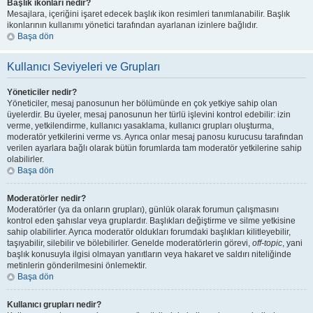
Başlık ikonları nedir?
Mesajlara, içeriğini işaret edecek başlık ikon resimleri tanımlanabilir. Başlık
ikonlarının kullanımı yönetici tarafından ayarlanan izinlere bağlıdır.
Başa dön
Kullanıcı Seviyeleri ve Grupları
Yöneticiler nedir?
Yöneticiler, mesaj panosunun her bölümünde en çok yetkiye sahip olan
üyelerdir. Bu üyeler, mesaj panosunun her türlü işlevini kontrol edebilir: izin
verme, yetkilendirme, kullanıcı yasaklama, kullanıcı grupları oluşturma,
moderatör yetkilerini verme vs. Ayrıca onlar mesaj panosu kurucusu tarafından
verilen ayarlara bağlı olarak bütün forumlarda tam moderatör yetkilerine sahip
olabilirler.
Başa dön
Moderatörler nedir?
Moderatörler (ya da onların grupları), günlük olarak forumun çalışmasını
kontrol eden şahıslar veya gruplardır. Başlıkları değiştirme ve silme yetkisine
sahip olabilirler. Ayrıca moderatör oldukları forumdaki başlıkları kilitleyebilir,
taşıyabilir, silebilir ve bölebilirler. Genelde moderatörlerin görevi,
off-topic
, yani
başlık konusuyla ilgisi olmayan yanıtların veya hakaret ve saldırı niteliğinde
metinlerin gönderilmesini önlemektir.
Başa dön
Kullanıcı grupları nedir?