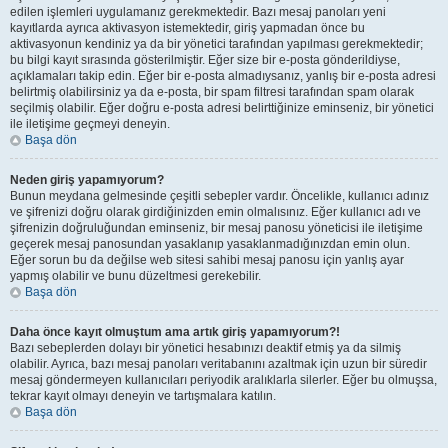
edilen işlemleri uygulamanız gerekmektedir. Bazı mesaj panoları yeni
kayıtlarda ayrıca aktivasyon istemektedir, giriş yapmadan önce bu
aktivasyonun kendiniz ya da bir yönetici tarafından yapılması gerekmektedir;
bu bilgi kayıt sırasında gösterilmiştir. Eğer size bir e-posta gönderildiyse,
açıklamaları takip edin. Eğer bir e-posta almadıysanız, yanlış bir e-posta adresi
belirtmiş olabilirsiniz ya da e-posta, bir spam filtresi tarafından spam olarak
seçilmiş olabilir. Eğer doğru e-posta adresi belirttiğinize eminseniz, bir yönetici
ile iletişime geçmeyi deneyin.
Başa dön
Neden giriş yapamıyorum?
Bunun meydana gelmesinde çeşitli sebepler vardır. Öncelikle, kullanıcı adınız
ve şifrenizi doğru olarak girdiğinizden emin olmalısınız. Eğer kullanıcı adı ve
şifrenizin doğruluğundan eminseniz, bir mesaj panosu yöneticisi ile iletişime
geçerek mesaj panosundan yasaklanıp yasaklanmadığınızdan emin olun.
Eğer sorun bu da değilse web sitesi sahibi mesaj panosu için yanlış ayar
yapmış olabilir ve bunu düzeltmesi gerekebilir.
Başa dön
Daha önce kayıt olmuştum ama artık giriş yapamıyorum?!
Bazı sebeplerden dolayı bir yönetici hesabınızı deaktif etmiş ya da silmiş
olabilir. Ayrıca, bazı mesaj panoları veritabanını azaltmak için uzun bir süredir
mesaj göndermeyen kullanıcıları periyodik aralıklarla silerler. Eğer bu olmuşsa,
tekrar kayıt olmayı deneyin ve tartışmalara katılın.
Başa dön