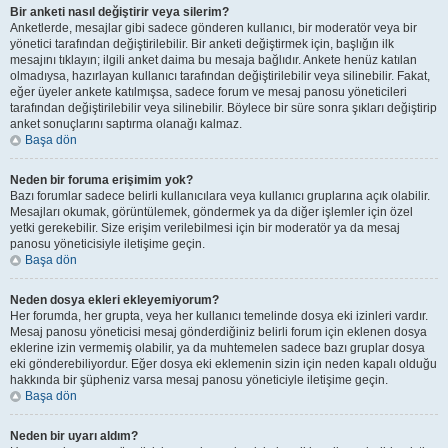
Bir anketi nasıl değiştirir veya silerim?
Anketlerde, mesajlar gibi sadece gönderen kullanıcı, bir moderatör veya bir
yönetici tarafından değiştirilebilir. Bir anketi değiştirmek için, başlığın ilk
mesajını tıklayın; ilgili anket daima bu mesaja bağlıdır. Ankete henüz katılan
olmadıysa, hazırlayan kullanıcı tarafından değiştirilebilir veya silinebilir. Fakat,
eğer üyeler ankete katılmışsa, sadece forum ve mesaj panosu yöneticileri
tarafından değiştirilebilir veya silinebilir. Böylece bir süre sonra şıkları değiştirip
anket sonuçlarını saptırma olanağı kalmaz.
Başa dön
Neden bir foruma erişimim yok?
Bazı forumlar sadece belirli kullanıcılara veya kullanıcı gruplarına açık olabilir.
Mesajları okumak, görüntülemek, göndermek ya da diğer işlemler için özel
yetki gerekebilir. Size erişim verilebilmesi için bir moderatör ya da mesaj
panosu yöneticisiyle iletişime geçin.
Başa dön
Neden dosya ekleri ekleyemiyorum?
Her forumda, her grupta, veya her kullanıcı temelinde dosya eki izinleri vardır.
Mesaj panosu yöneticisi mesaj gönderdiğiniz belirli forum için eklenen dosya
eklerine izin vermemiş olabilir, ya da muhtemelen sadece bazı gruplar dosya
eki gönderebiliyordur. Eğer dosya eki eklemenin sizin için neden kapalı olduğu
hakkında bir şüpheniz varsa mesaj panosu yöneticiyle iletişime geçin.
Başa dön
Neden bir uyarı aldım?