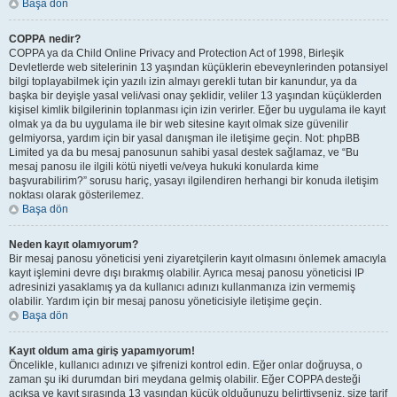
Başa dön
COPPA nedir?
COPPA ya da Child Online Privacy and Protection Act of 1998, Birleşik
Devletlerde web sitelerinin 13 yaşından küçüklerin ebeveynlerinden potansiyel
bilgi toplayabilmek için yazılı izin almayı gerekli tutan bir kanundur, ya da
başka bir deyişle yasal veli/vasi onay şeklidir, veliler 13 yaşından küçüklerden
kişisel kimlik bilgilerinin toplanması için izin verirler. Eğer bu uygulama ile kayıt
olmak ya da bu uygulama ile bir web sitesine kayıt olmak size güvenilir
gelmiyorsa, yardım için bir yasal danışman ile iletişime geçin. Not: phpBB
Limited ya da bu mesaj panosunun sahibi yasal destek sağlamaz, ve “Bu
mesaj panosu ile ilgili kötü niyetli ve/veya hukuki konularda kime
başvurabilirim?” sorusu hariç, yasayı ilgilendiren herhangi bir konuda iletişim
noktası olarak gösterilemez.
Başa dön
Neden kayıt olamıyorum?
Bir mesaj panosu yöneticisi yeni ziyaretçilerin kayıt olmasını önlemek amacıyla
kayıt işlemini devre dışı bırakmış olabilir. Ayrıca mesaj panosu yöneticisi IP
adresinizi yasaklamış ya da kullanıcı adınızı kullanmanıza izin vermemiş
olabilir. Yardım için bir mesaj panosu yöneticisiyle iletişime geçin.
Başa dön
Kayıt oldum ama giriş yapamıyorum!
Öncelikle, kullanıcı adınızı ve şifrenizi kontrol edin. Eğer onlar doğruysa, o
zaman şu iki durumdan biri meydana gelmiş olabilir. Eğer COPPA desteği
açıksa ve kayıt sırasında 13 yaşından küçük olduğunuzu belirttiyseniz, size tarif