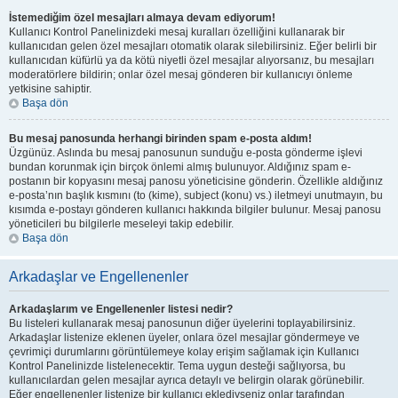
İstemediğim özel mesajları almaya devam ediyorum!
Kullanıcı Kontrol Panelinizdeki mesaj kuralları özelliğini kullanarak bir
kullanıcıdan gelen özel mesajları otomatik olarak silebilirsiniz. Eğer belirli bir
kullanıcıdan küfürlü ya da kötü niyetli özel mesajlar alıyorsanız, bu mesajları
moderatörlere bildirin; onlar özel mesaj gönderen bir kullanıcıyı önleme
yetkisine sahiptir.
Başa dön
Bu mesaj panosunda herhangi birinden spam e-posta aldım!
Üzgünüz. Aslında bu mesaj panosunun sunduğu e-posta gönderme işlevi
bundan korunmak için birçok önlemi almış bulunuyor. Aldığınız spam e-
postanın bir kopyasını mesaj panosu yöneticisine gönderin. Özellikle aldığınız
e-posta’nın başlık kısmını (to (kime), subject (konu) vs.) iletmeyi unutmayın, bu
kısımda e-postayı gönderen kullanıcı hakkında bilgiler bulunur. Mesaj panosu
yöneticileri bu bilgilerle meseleyi takip edebilir.
Başa dön
Arkadaşlar ve Engellenenler
Arkadaşlarım ve Engellenenler listesi nedir?
Bu listeleri kullanarak mesaj panosunun diğer üyelerini toplayabilirsiniz.
Arkadaşlar listenize eklenen üyeler, onlara özel mesajlar göndermeye ve
çevrimiçi durumlarını görüntülemeye kolay erişim sağlamak için Kullanıcı
Kontrol Panelinizde listelenecektir. Tema uygun desteği sağlıyorsa, bu
kullanıcılardan gelen mesajlar ayrıca detaylı ve belirgin olarak görünebilir.
Eğer engellenenler listenize bir kullanıcı eklediyseniz onlar tarafından