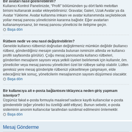
Bir avatarı nasıl gösterebilirim?
Kullanıcı Kontrol Panelinizde, “Profil” bölümünden şu dört farklı metottan
birisini kullanarak avatar ekleyebilirsiniz: Gravatar, Galeri, Uzak Avatar ya da
Avatar Yükleme. Avatar kullanma imkanı ve avatar kullanımında seçilebilecek
yollar mesaj panosu yöneticisinin kararına bağlıdır. Eğer avatarları
kullanamıyorsanız, bir mesaj panosu yöneticisi ile iletişime geçin.
Başa dön
Rütbem nedir ve onu nasıl değiştirebilirim?
Genelde kullanıcı rütbenizi doğrudan değiştirmeniz mümkün değildir (kullanıcı
rütbesi, gönderdiğiniz mesajın yanında bulunan isminizin altında ve kullanıcı
profili sayfasında görülür). Çoğu mesaj panosunda kullanıcı rütbeleri,
gönderilen mesajların sayısını veya yetkili üyeleri belirlemek için kullanılır, örn.
yöneticiler veya mesaj panosu yöneticileri özel bir rütbeye sahip olabilir. Lütfen
gereksiz yere mesaj gönderipte rütbenizi yükseltmeye çalışmayın, elde
edeceğiniz tek sonuç, yöneticilerin mesajlarınızın sayısını düşürmesi olacaktır.
Başa dön
Bir kullanıcıya ait e-posta bağlantısını tıklayınca neden giriş yapmam
isteniyor?
Üzgünüz fakat e-posta formuyla maalesef sadece kayıtlı kullanıcılar e-posta
gönderebilir (eğer yönetici bu özelliği aktif ettiyse). Bunun sebebi, e-posta
sisteminin anonim kullanıcılar tarafından suistimal edilmesini önlemektir.
Başa dön
Mesaj Gönderme