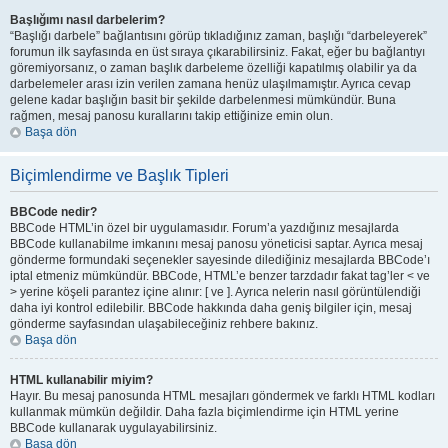
Başlığımı nasıl darbelerim?
“Başlığı darbele” bağlantısını görüp tıkladığınız zaman, başlığı “darbeleyerek”
forumun ilk sayfasında en üst sıraya çıkarabilirsiniz. Fakat, eğer bu bağlantıyı
göremiyorsanız, o zaman başlık darbeleme özelliği kapatılmış olabilir ya da
darbelemeler arası izin verilen zamana henüz ulaşılmamıştır. Ayrıca cevap
gelene kadar başlığın basit bir şekilde darbelenmesi mümkündür. Buna
rağmen, mesaj panosu kurallarını takip ettiğinize emin olun.
Başa dön
Biçimlendirme ve Başlık Tipleri
BBCode nedir?
BBCode HTML’in özel bir uygulamasıdır. Forum’a yazdığınız mesajlarda
BBCode kullanabilme imkanını mesaj panosu yöneticisi saptar. Ayrıca mesaj
gönderme formundaki seçenekler sayesinde dilediğiniz mesajlarda BBCode’ı
iptal etmeniz mümkündür. BBCode, HTML’e benzer tarzdadır fakat tag’ler < ve
> yerine köşeli parantez içine alınır: [ ve ]. Ayrıca nelerin nasıl görüntülendiği
daha iyi kontrol edilebilir. BBCode hakkında daha geniş bilgiler için, mesaj
gönderme sayfasından ulaşabileceğiniz rehbere bakınız.
Başa dön
HTML kullanabilir miyim?
Hayır. Bu mesaj panosunda HTML mesajları göndermek ve farklı HTML kodları
kullanmak mümkün değildir. Daha fazla biçimlendirme için HTML yerine
BBCode kullanarak uygulayabilirsiniz.
Başa dön