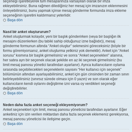
seçeneği işaretleyerek tüm mesajlarınıza varsayılan olarak bir imza
ekleyebilirsiniz. Buna rağmen dilediğiniz her mesaj için imzanızın eklenmesini
önleyebilirsiniz, bunu yapmak içinse mesaj gönderme formunda imza ekleme
seçeneğinin işaretini kaldırmanız yeterlidir.
Başa dön
Nasıl bir anket oluştururum?
Anket oluşturmak kolaydır, yeni bir başlık gönderirken (veya bir başlığın ilk
mesajını düzenlerken (bu tabiki sahip olduğunuz izne bağlıdır)), mesaj
gönderme formunun altında “Anket oluştur” sekmesini göreceksiniz (böyle bir
formu göremiyorsanız, anket oluşturma yetkiniz yok demektir). Anket için “Anket
sorusu” kısmına bir başlık girmelisiniz ve sonra “Anket seçenekleri” alanına,
her satıra ayrı bir seçenek olacak şekilde en az iki seçenek girmelisiniz (bu
limit mesaj panosu yönetici tarafından ayarlanır). Ayrıca kullanıcıların oylama
sırasında seçebilecekleri seçeneklerin sayısını “Her kullanıcı için seçenek”
bölümünün altından ayarlayabilirsiniz, anket için gün cinsinden bir zaman sınırı
belirleyebilirsiniz (sınırsız sürede olması için 0 yazın) ve son olarak eğer
kullanıcıların kendi oylarını değiştirme izni varsa oy verdikleri seçeneği
değiştirebilirler.
Başa dön
Neden daha fazla anket seçeneği ekleyemiyorum?
Anket seçenekleri için limit, mesaj panosu yöneticisi tarafından ayarlanır. Eğer
anketiniz için izin verilen miktardan daha fazla seçenek eklemeniz gerekiyorsa,
mesaj panosu yöneticisi ile iletişime geçin.
Başa dön