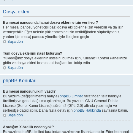
Dosya ekleri
Bu mesaj panosunda hangi dosya eklerine izin veriliyor?
Her mesaj panosu yöneticisi bazı dosya eki tiplerine izin verebilir ya da izin
vermeyebilir. Eğer nelerin yüklenmesine izin verildiğinden şüpheliyseniz,
yardım için mesaj panosu yöneticisiyle iletişime geçin.
Başa dön
Tüm dosya eklerimi nasıl bulurum?
Yüklediğiniz dosya eklerinin listesini bulmak için, Kullanıcı Kontrol Panelinize
gidin ve dosya ekleri kısmındaki bağlantıları takip edin.
Başa dön
phpBB Konuları
Bu mesaj panosunu kim yazdı?
Bu yazılım (değiştirilmemiş haliyle)
phpBB Limited
tarafından telif hakkıyla
üretilmiş ve genel dağıtıma çıkarılmıştır. Bu yazılım, GNU General Public
License (Genel Kamu Lisansı), sürüm 2 (GPL-2.0) altında yapılmıştır ve
serbestçe dağıtılabilir. Daha fazla detay için
phpBB Hakkında
sayfasına bakın.
Başa dön
Aradığım X özellik neden yok?
Bu yazılım phpBB Limited tarafından yazılmış ve lisanslanmıştır. Eğer herhangi