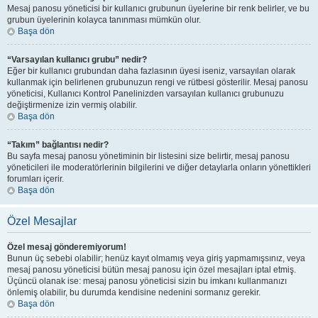
Mesaj panosu yöneticisi bir kullanıcı grubunun üyelerine bir renk belirler, ve bu
grubun üyelerinin kolayca tanınması mümkün olur.
Başa dön
“Varsayılan kullanıcı grubu” nedir?
Eğer bir kullanıcı grubundan daha fazlasının üyesi iseniz, varsayılan olarak
kullanmak için belirlenen grubunuzun rengi ve rütbesi gösterilir. Mesaj panosu
yöneticisi, Kullanıcı Kontrol Panelinizden varsayılan kullanıcı grubunuzu
değiştirmenize izin vermiş olabilir.
Başa dön
“Takım” bağlantısı nedir?
Bu sayfa mesaj panosu yönetiminin bir listesini size belirtir, mesaj panosu
yöneticileri ile moderatörlerinin bilgilerini ve diğer detaylarla onların yönettikleri
forumları içerir.
Başa dön
Özel Mesajlar
Özel mesaj gönderemiyorum!
Bunun üç sebebi olabilir; henüz kayıt olmamış veya giriş yapmamışsınız, veya
mesaj panosu yöneticisi bütün mesaj panosu için özel mesajları iptal etmiş.
Üçüncü olanak ise: mesaj panosu yöneticisi sizin bu imkanı kullanmanızı
önlemiş olabilir, bu durumda kendisine nedenini sormanız gerekir.
Başa dön