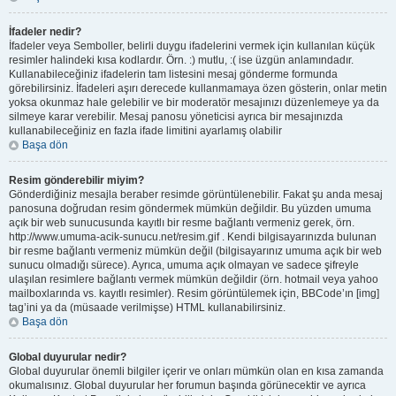
İfadeler nedir?
İfadeler veya Semboller, belirli duygu ifadelerini vermek için kullanılan küçük
resimler halindeki kısa kodlardır. Örn. :) mutlu, :( ise üzgün anlamındadır.
Kullanabileceğiniz ifadelerin tam listesini mesaj gönderme formunda
görebilirsiniz. İfadeleri aşırı derecede kullanmamaya özen gösterin, onlar metin
yoksa okunmaz hale gelebilir ve bir moderatör mesajınızı düzenlemeye ya da
silmeye karar verebilir. Mesaj panosu yöneticisi ayrıca bir mesajınızda
kullanabileceğiniz en fazla ifade limitini ayarlamış olabilir
Başa dön
Resim gönderebilir miyim?
Gönderdiğiniz mesajla beraber resimde görüntülenebilir. Fakat şu anda mesaj
panosuna doğrudan resim göndermek mümkün değildir. Bu yüzden umuma
açık bir web sunucusunda kayıtlı bir resme bağlantı vermeniz gerek, örn.
http://www.umuma-acik-sunucu.net/resim.gif . Kendi bilgisayarınızda bulunan
bir resme bağlantı vermeniz mümkün değil (bilgisayarınız umuma açık bir web
sunucu olmadığı sürece). Ayrıca, umuma açık olmayan ve sadece şifreyle
ulaşılan resimlere bağlantı vermek mümkün değildir (örn. hotmail veya yahoo
mailboxlarında vs. kayıtlı resimler). Resim görüntülemek için, BBCode’ın [img]
tag’ini ya da (müsaade verilmişse) HTML kullanabilirsiniz.
Başa dön
Global duyurular nedir?
Global duyurular önemli bilgiler içerir ve onları mümkün olan en kısa zamanda
okumalısınız. Global duyurular her forumun başında görünecektir ve ayrıca