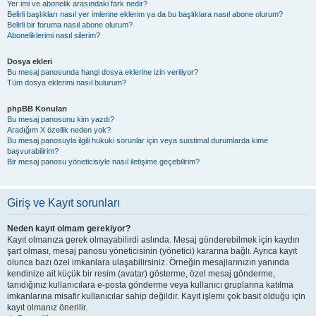
Yer imi ve abonelik arasındaki fark nedir?
Belirli başlıkları nasıl yer imlerine eklerim ya da bu başlıklara nasıl abone olurum?
Belirli bir foruma nasıl abone olurum?
Aboneliklerimi nasıl silerim?
Dosya ekleri
Bu mesaj panosunda hangi dosya eklerine izin veriliyor?
Tüm dosya eklerimi nasıl bulurum?
phpBB Konuları
Bu mesaj panosunu kim yazdı?
Aradığım X özellik neden yok?
Bu mesaj panosuyla ilgili hukuki sorunlar için veya suistimal durumlarda kime
başvurabilirim?
Bir mesaj panosu yöneticisiyle nasıl iletişime geçebilirim?
Giriş ve Kayıt sorunları
Neden kayıt olmam gerekiyor?
Kayıt olmanıza gerek olmayabilirdi aslında. Mesaj gönderebilmek için kaydın
şart olması, mesaj panosu yöneticisinin (yönetici) kararına bağlı. Ayrıca kayıt
olunca bazı özel imkanlara ulaşabilirsiniz. Örneğin mesajlarınızın yanında
kendinize ait küçük bir resim (avatar) gösterme, özel mesaj gönderme,
tanıdığınız kullanıcılara e-posta gönderme veya kullanıcı gruplarına katılma
imkanlarına misafir kullanıcılar sahip değildir. Kayıt işlemi çok basit olduğu için
kayıt olmanız önerilir.