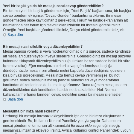
Yeni bir başlık ya da bir mesaja nasıl cevap gönderebilirim?
Bir foruma yeni bir başlık göndermek için, "Yeni Başlık" bağlantısına, bir başlığa
cevap göndermek içinse, "Cevap Gönder" bağlantısına tıklayın. Bir mesaj
göndermeden önce kayıt olmanız gerekebilir. Forum ve başlık ekranlarının alt
kısımlarında her forum için mevcut olan izinlerin bir listesini görebilirsiniz.
Örneğin: Yeni başlıklar gönderebilirsiniz, Dosya ekleri gönderebilirsiniz, v.b.
Başa dön
Bir mesajı nasıl silebilir veya düzenleyebilirim?
Mesaj panosu yöneticisi veya moderatör olmadığınız sürece, sadece kendinize
ait mesajları düzenleyebilir veya silebilirsiniz. Gönderdiğiniz bir mesajı
düzenle
butonuna tıklayarak düzenleyebilirsiniz (bu imkan bazen sadece belirli bir süre
için mevcuttur). Eğer mesajınıza birileri cevap göndermişse, başlığa
döndüğünüzde mesajınızın altında metni kaç defa düzenlediğinizi gösteren
kısa bir yazı göreceksiniz. Mesajınıza henüz cevap verilmemişse, bu not
görülmez. Ayrıca mesajınız mesaj panosu yöneticileri veya moderatörler
tarafından düzenlenince de bu metin görünmez. Buna rağmen mesajı neden
düzenlediklerine dair kendilerine has bir not bırakabilirler. Not: Normal
kullanıcılar herhangi birinden cevap geldikten sonra bir mesajı silemezler.
Başa dön
Mesajıma bir imza nasıl eklerim?
Herhangi bir mesaja imzanızı ekleyebilmek için önce bir imza oluşturmanız
gerekmektedir. Bu, Kullanıcı Kontrol Paneliniz yoluyla yapılır. Daha sonra
mesaj gönderme formunun alt kısmındaki
Bir imza ekle
seçeneğini seçip
mesajınıza imzanızı ekleyebilirsiniz. Ayrıca Kullanıcı Kontrol Panelindeki uygun