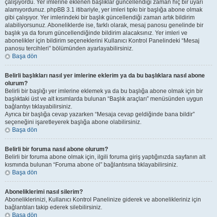
çalışıyordu. Yer imlerine eklenen başlıklar güncellendiği zaman hiç bir uyarı
alamıyordunuz. phpBB 3.1 itibariyle, yer imleri tıpkı bir başlığa abone olmak
gibi çalışıyor. Yer imlerindeki bir başlık güncellendiği zaman artık bildirim
alabiliyorsunuz. Aboneliklerde ise, farklı olarak, mesaj panosu genelinde bir
başlık ya da forum güncellendiğinde bildirim alacaksınız. Yer imleri ve
abonelikler için bildirim seçeneklerini Kullanıcı Kontrol Panelindeki “Mesaj
panosu tercihleri” bölümünden ayarlayabilirsiniz.
Başa dön
Belirli başlıkları nasıl yer imlerine eklerim ya da bu başlıklara nasıl abone
olurum?
Belirli bir başlığı yer imlerine eklemek ya da bu başlığa abone olmak için bir
başlıktaki üst ve alt kısımlarda bulunan “Başlık araçları” menüsünden uygun
bağlantıyı tıklayabilirsiniz.
Ayrıca bir başlığa cevap yazarken “Mesaja cevap geldiğinde bana bildir”
seçeneğini işaretleyerek başlığa abone olabilirsiniz.
Başa dön
Belirli bir foruma nasıl abone olurum?
Belirli bir foruma abone olmak için, ilgili foruma giriş yaptığınızda sayfanın alt
kısmında bulunan “Foruma abone ol” bağlantısına tıklayabilirsiniz.
Başa dön
Aboneliklerimi nasıl silerim?
Aboneliklerinizi, Kullanıcı Kontrol Panelinize giderek ve abonelikleriniz için
bağlantıları takip ederek silebilirsiniz.
Başa dön