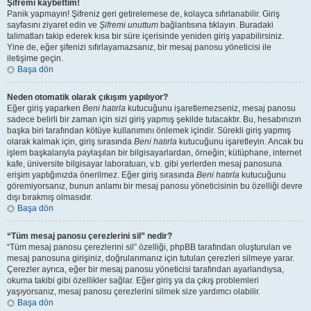
Şifremi kaybettim!
Panik yapmayın! Şifreniz geri getirelemese de, kolayca sıfırlanabilir. Giriş
sayfasını ziyaret edin ve
Şifremi unuttum
bağlantısına tıklayın. Buradaki
talimatları takip ederek kısa bir süre içerisinde yeniden giriş yapabilirsiniz.
Yine de, eğer şifenizi sıfırlayamazsanız, bir mesaj panosu yöneticisi ile
iletişime geçin.
Başa dön
Neden otomatik olarak çıkışım yapılıyor?
Eğer giriş yaparken
Beni hatırla
kutucuğunu işaretlemezseniz, mesaj panosu
sadece belirli bir zaman için sizi giriş yapmış şekilde tutacaktır. Bu, hesabınızın
başka biri tarafından kötüye kullanımını önlemek içindir. Sürekli giriş yapmış
olarak kalmak için, giriş sırasında
Beni hatırla
kutucuğunu işaretleyin. Ancak bu
işlem başkalarıyla paylaşılan bir bilgisayarlardan, örneğin; kütüphane, internet
kafe, üniversite bilgisayar laboratuarı, v.b. gibi yerlerden mesaj panosuna
erişim yaptığınızda önerilmez. Eğer giriş sırasında
Beni hatırla
kutucuğunu
göremiyorsanız, bunun anlamı bir mesaj panosu yöneticisinin bu özelliği devre
dışı bırakmış olmasıdır.
Başa dön
“Tüm mesaj panosu çerezlerini sil” nedir?
“Tüm mesaj panosu çerezlerini sil” özelliği, phpBB tarafından oluşturulan ve
mesaj panosuna girişiniz, doğrulanmanız için tutulan çerezleri silmeye yarar.
Çerezler ayrıca, eğer bir mesaj panosu yöneticisi tarafından ayarlandıysa,
okuma takibi gibi özellikler sağlar. Eğer giriş ya da çıkış problemleri
yaşıyorsanız, mesaj panosu çerezlerini silmek size yardımcı olabilir.
Başa dön