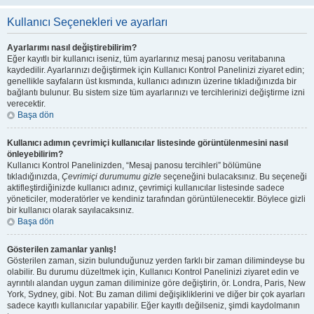
Kullanıcı Seçenekleri ve ayarları
Ayarlarımı nasıl değiştirebilirim?
Eğer kayıtlı bir kullanıcı iseniz, tüm ayarlarınız mesaj panosu veritabanına
kaydedilir. Ayarlarınızı değiştirmek için Kullanıcı Kontrol Panelinizi ziyaret edin;
genellikle sayfaların üst kısmında, kullanıcı adınızın üzerine tıkladığınızda bir
bağlantı bulunur. Bu sistem size tüm ayarlarınızı ve tercihlerinizi değiştirme izni
verecektir.
Başa dön
Kullanıcı adımın çevrimiçi kullanıcılar listesinde görüntülenmesini nasıl
önleyebilirim?
Kullanıcı Kontrol Panelinizden, “Mesaj panosu tercihleri” bölümüne
tıkladığınızda,
Çevrimiçi durumumu gizle
seçeneğini bulacaksınız. Bu seçeneği
aktifleştirdiğinizde kullanıcı adınız, çevrimiçi kullanıcılar listesinde sadece
yöneticiler, moderatörler ve kendiniz tarafından görüntülenecektir. Böylece gizli
bir kullanıcı olarak sayılacaksınız.
Başa dön
Gösterilen zamanlar yanlış!
Gösterilen zaman, sizin bulunduğunuz yerden farklı bir zaman dilimindeyse bu
olabilir. Bu durumu düzeltmek için, Kullanıcı Kontrol Panelinizi ziyaret edin ve
ayrıntılı alandan uygun zaman diliminize göre değiştirin, ör. Londra, Paris, New
York, Sydney, gibi. Not: Bu zaman dilimi değişikliklerini ve diğer bir çok ayarları
sadece kayıtlı kullanıcılar yapabilir. Eğer kayıtlı değilseniz, şimdi kaydolmanın