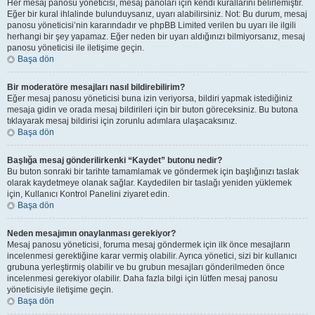
Her mesaj panosu yöneticisi, mesaj panoları için kendi kurallarını belirlemiştir.
Eğer bir kural ihlalinde bulunduysanız, uyarı alabilirsiniz. Not: Bu durum, mesaj
panosu yöneticisi’nin kararındadır ve phpBB Limited verilen bu uyarı ile ilgili
herhangi bir şey yapamaz. Eğer neden bir uyarı aldığınızı bilmiyorsanız, mesaj
panosu yöneticisi ile iletişime geçin.
Başa dön
Bir moderatöre mesajları nasıl bildirebilirim?
Eğer mesaj panosu yöneticisi buna izin veriyorsa, bildiri yapmak istediğiniz
mesaja gidin ve orada mesaj bildirileri için bir buton göreceksiniz. Bu butona
tıklayarak mesaj bildirisi için zorunlu adımlara ulaşacaksınız.
Başa dön
Başlığa mesaj gönderilirkenki “Kaydet” butonu nedir?
Bu buton sonraki bir tarihte tamamlamak ve göndermek için başlığınızı taslak
olarak kaydetmeye olanak sağlar. Kaydedilen bir taslağı yeniden yüklemek
için, Kullanıcı Kontrol Panelini ziyaret edin.
Başa dön
Neden mesajımın onaylanması gerekiyor?
Mesaj panosu yöneticisi, foruma mesaj göndermek için ilk önce mesajların
incelenmesi gerektiğine karar vermiş olabilir. Ayrıca yönetici, sizi bir kullanıcı
grubuna yerleştirmiş olabilir ve bu grubun mesajları gönderilmeden önce
incelenmesi gerekiyor olabilir. Daha fazla bilgi için lütfen mesaj panosu
yöneticisiyle iletişime geçin.
Başa dön