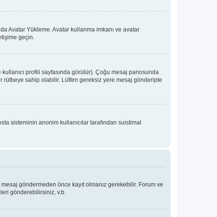
 ya da Avatar Yükleme. Avatar kullanma imkanı ve avatar
etişime geçin.
e kullanıcı profili sayfasında görülür). Çoğu mesaj panosunda
 bir rütbeye sahip olabilir. Lütfen gereksiz yere mesaj gönderipte
osta sisteminin anonim kullanıcılar tarafından suistimal
Bir mesaj göndermeden önce kayıt olmanız gerekebilir. Forum ve
eri gönderebilirsiniz, v.b.