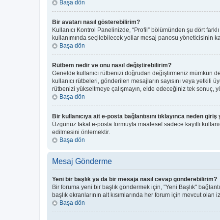
Başa dön
Bir avatarı nasıl gösterebilirim?
Kullanıcı Kontrol Panelinizde, “Profil” bölümünden şu dört farkl
kullanımında seçilebilecek yollar mesaj panosu yöneticisinin kar
Başa dön
Rütbem nedir ve onu nasıl değiştirebilirim?
Genelde kullanıcı rütbenizi doğrudan değiştirmeniz mümkün deği
kullanıcı rütbeleri, gönderilen mesajların sayısını veya yetkili ü
rütbenizi yükseltmeye çalışmayın, elde edeceğiniz tek sonuç, yön
Başa dön
Bir kullanıcıya ait e-posta bağlantısını tıklayınca neden gir
Üzgünüz fakat e-posta formuyla maalesef sadece kayıtlı kullanıcı
edilmesini önlemektir.
Başa dön
Mesaj Gönderme
Yeni bir başlık ya da bir mesaja nasıl cevap gönderebilirim?
Bir foruma yeni bir başlık göndermek için, "Yeni Başlık" bağla
başlık ekranlarının alt kısımlarında her forum için mevcut olan izi
Başa dön