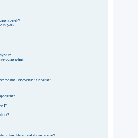
 yapmam gerek?
görünüyor?
diyorum!
 e-posta aldım!
teme nasıl ekleyebilir / silebilirim?
pabilirim?
yor!?
ilirim?
ya da bu başlıklara nasıl abone olurum?