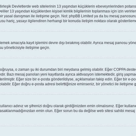
leşik Devletlerde web sitelerinin 13 yaşından küçüklerin ebeveynlerinden potansiyel 
veliler 13 yaşından küçüklerden kişisel kimlik bilgilerinin toplanması için izin verir
 bir yasal danışman ile iletişime geçin. Not: phpBB Limited ya da bu mesaj panosunu
su hariç, yasayı ilgilendiren herhangi bir konuda iletişim noktası olarak gösterilem
lemek amacıyla kayıt işlemini devre dışı bırakmış olabilir. Ayrıca mesaj panosu yönet
u yöneticisiyle iletişime geçin.
lar doğruysa, o zaman şu iki durumdan biri meydana gelmiş olabilir. Eğer COPPA des
tedir. Bazı mesaj panoları yeni kayıtlarda ayrıca aktivasyon istemektedir, giriş yap
rilmiştir. Eğer size bir e-posta gönderildiyse, açıklamaları takip edin. Eğer bir e-pos
labilir. Eğer doğru e-posta adresi belirttiğinize eminseniz, bir yönetici ile iletişim
llanıcı adınız ve şifrenizi doğru olarak girdiğinizden emin olmalısınız. Eğer kulla
yasaklanmadığınızdan emin olun. Eğer sorun bu da değilse web sitesi sahibi mesaj 