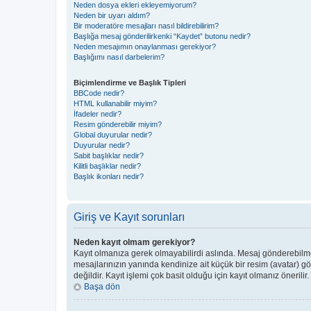
Neden dosya ekleri ekleyemiyorum?
Neden bir uyarı aldım?
Bir moderatöre mesajları nasıl bildirebilirim?
Başlığa mesaj gönderilirkenki “Kaydet” butonu nedir?
Neden mesajımın onaylanması gerekiyor?
Başlığımı nasıl darbelerim?
Biçimlendirme ve Başlık Tipleri
BBCode nedir?
HTML kullanabilir miyim?
İfadeler nedir?
Resim gönderebilir miyim?
Global duyurular nedir?
Duyurular nedir?
Sabit başlıklar nedir?
Kilitli başlıklar nedir?
Başlık ikonları nedir?
Giriş ve Kayıt sorunları
Neden kayıt olmam gerekiyor?
Kayıt olmanıza gerek olmayabilirdi aslında. Mesaj gönderebilmek 
mesajlarınızın yanında kendinize ait küçük bir resim (avatar) g
değildir. Kayıt işlemi çok basit olduğu için kayıt olmanız önerilir.
Başa dön