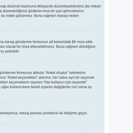
esajı
düzenle
butonuna tıklayarak düzenleyebilirsiniz (bu imkan
 düzenlediğinizi gösteren kısa bir yazı göreceksiniz.
 de bu metin görünmez. Buna rağmen mesajı neden
sonra mesaj gönderme formunun alt kısmındaki
Bir imza ekle
an olarak bir imza ekleyebilirsiniz. Buna rağmen dilediğiniz
 yeterlidir.
aj gönderme formunun altında “Anket oluştur” sekmesini
nra “Anket seçenekleri” alanına, her satıra ayrı bir seçenek
kleri seçeneklerin sayısını “Her kullanıcı için seçenek”
 eğer kullanıcıların kendi oylarını değiştirme izni varsa oy
erekiyorsa, mesaj panosu yöneticisi ile iletişime geçin.