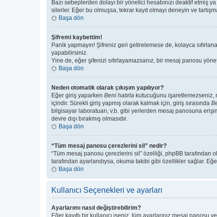
Bazı sebeplerden dolayı bir yönetici hesabınızı deaktif etmiş ya 
silerler. Eğer bu olmuşsa, tekrar kayıt olmayı deneyin ve tartışma
Başa dön
Şifremi kaybettim!
Panik yapmayın! Şifreniz geri getirelemese de, kolayca sıfırlanab
yapabilirsiniz.
Yine de, eğer şifenizi sıfırlayamazsanız, bir mesaj panosu yönetic
Başa dön
Neden otomatik olarak çıkışım yapılıyor?
Eğer giriş yaparken
Beni hatırla
kutucuğunu işaretlemezseniz, me
içindir. Sürekli giriş yapmış olarak kalmak için, giriş sırasında
Be
bilgisayar laboratuarı, v.b. gibi yerlerden mesaj panosuna erişi
devre dışı bırakmış olmasıdır.
Başa dön
“Tüm mesaj panosu çerezlerini sil” nedir?
“Tüm mesaj panosu çerezlerini sil” özelliği, phpBB tarafından o
tarafından ayarlandıysa, okuma takibi gibi özellikler sağlar. Eğe
Başa dön
Kullanıcı Seçenekleri ve ayarları
Ayarlarımı nasıl değiştirebilirim?
Eğer kayıtlı bir kullanıcı iseniz, tüm ayarlarınız mesaj panosu ve