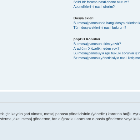
Belirli bir foruma nasıl abone olurum?
Aboneliklerimi nasıl silerim?
Dosya ekleri
Bu mesaj panosunda hangi dosya eklerine izi
Tüm dosya eklerimi nasıl bulurum?
phpBB Konuları
Bu mesaj panosunu kim yazdı?
Aradığım X özellik neden yok?
Bu mesaj panosuyla ilgili hukuki sorunlar iç
Bir mesaj panosu yöneticisiyle nasıl iletişim
için kaydın şart olması, mesaj panosu yöneticisinin (yönetici) kararına bağlı. Ayrı
österme, özel mesaj gönderme, tanıdığınız kullanıcılara e-posta gönderme veya kullan