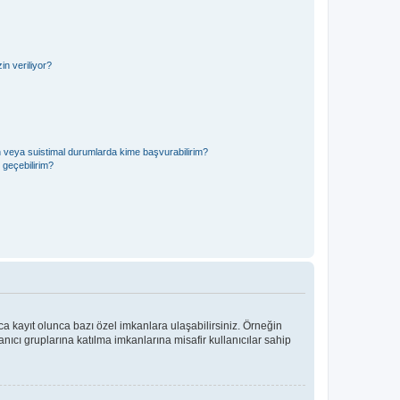
n veriliyor?
in veya suistimal durumlarda kime başvurabilirim?
e geçebilirim?
ca kayıt olunca bazı özel imkanlara ulaşabilirsiniz. Örneğin
ıcı gruplarına katılma imkanlarına misafir kullanıcılar sahip