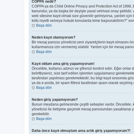
COPPA nedir?
COPPA ya da Child Online Privacy and Protection Act of 1998, Bir
kanundur, ya da başka bir deyişle yasal veli/vasi onay şeklidir, 
web sitesine kayıt olmak size güvenilir gelmiyorsa, yardım için
kötü niyetli ve/veya hukuki konularda kime başvurabilirim?” soru
Başa dön
Neden kayıt olamıyorum?
Bir mesaj panosu yöneticisi yeni ziyaretçilerin kayıt olmasını ön
kullanmanıza izin vermemiş olabilir. Yardım için bir mesaj panos
Başa dön
Kayıt oldum ama giriş yapamıyorum!
Öncelikle, kullanıcı adınızı ve şifrenizi kontrol edin. Eğer on
belirttiyseniz, size tarif edilen işlemleri uygulamanız gerekmek
tarafından yapılması gerekmektedir; bu bilgi kayıt sırasında göste
ya da e-posta, bir spam filtresi tarafından spam olarak seçilmiş o
Başa dön
Neden giriş yapamıyorum?
Bunun meydana gelmesinde çeşitli sebepler vardır. Öncelikle, ku
yöneticisi ile iletişime geçerek mesaj panosundan yasaklanıp 
gerekebilir.
Başa dön
Daha önce kayıt olmuştum ama artık giriş yapamıyorum?!