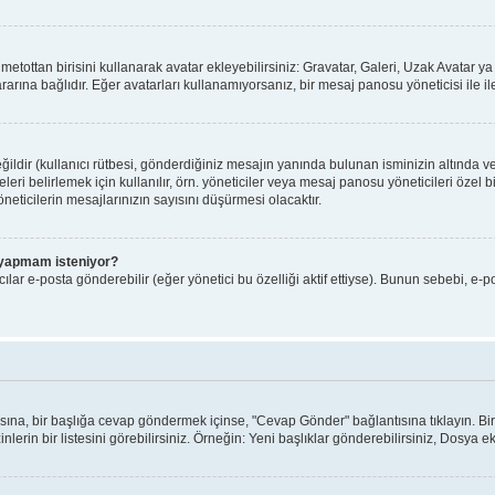
ı metottan birisini kullanarak avatar ekleyebilirsiniz: Gravatar, Galeri, Uzak Avatar
arına bağlıdır. Eğer avatarları kullanamıyorsanız, bir mesaj panosu yöneticisi ile il
ldir (kullanıcı rütbesi, gönderdiğiniz mesajın yanında bulunan isminizin altında v
yeleri belirlemek için kullanılır, örn. yöneticiler veya mesaj panosu yöneticileri özel
eticilerin mesajlarınızın sayısını düşürmesi olacaktır.
iş yapmam isteniyor?
lar e-posta gönderebilir (eğer yönetici bu özelliği aktif ettiyse). Bunun sebebi, e-p
ntısına, bir başlığa cevap göndermek içinse, "Cevap Gönder" bağlantısına tıklayın. 
nlerin bir listesini görebilirsiniz. Örneğin: Yeni başlıklar gönderebilirsiniz, Dosya ekl