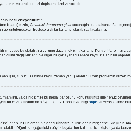
rlarınızı ve tercihlerinizi değiştirme izni verecektir.
esini nasıl önleyebilirim?
üne tıkladığınızda,
Çevrimiçi durumumu gizle
seçeneğini bulacaksınız. Bu seçeneği ak
n görüntülenecektir. Böylece gizli bir kullanıcı olarak sayılacaksınız.
limindeyse bu olabilir. Bu durumu düzeltmek için, Kullanıcı Kontrol Panelinizi ziya
an dilimi değişikliklerini ve diğer bir çok ayarları sadece kayıtlı kullanıcılar yapabi
anlışsa, sunucu saatinde kayıtlı zaman yanlış olabilir. Lütfen problemin düzeltilmes
kurmamıştır, ya da hiç kimse bu mesaj panosunu konuştuğunuz dile henüz çevirmemiş
 yeni bir çeviri oluşturmakta özgürsünüz. Daha fazla bilgi
phpBB
® websitesinde bulu
 görüntülenebilir. Bunlardan bir tanesi rütbeniz ile ilişkilendirilmiş; genellikle yıl
olabilir. Diğeri ise, çoğunlukla büyük boyda, her kullanıcı için kişisel ya da benzers