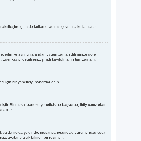
tifleştirdiğinizde kullanıcı adınız, çevrimiçi kullanıcılar
ret edin ve ayrıntılı alandan uygun zaman diliminize göre
lir. Eğer kayıtlı değilseniz, şimdi kaydolmanın tam zamanı.
i için bir yöneticiyi haberdar edin.
tir. Bir mesaj panosu yöneticisine başvurup, ihtiyacınız olan
nabilir.
dız, blok ya da nokta şeklinde; mesaj panosundaki durumunuzu veya
iz, avatar olarak bilinen bir resimdir.