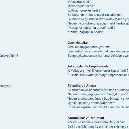
Yöneticiler nedir?
Moderatörler nedir?
Kullanıcı grupları nedir?
Bir kullanıcı grubuna nasıl katılabilirim?
Bir kullanıcı grubunun lideri olmak için ne
Neden bazı kullanıcı grupları farklı renkte 
“Varsayılan kullanıcı grubu” nedir?
“Takım” bağlantısı nedir?
Özel Mesajlar
Özel mesaj gönderemiyorum!
İstemediğim özel mesajları almaya devam e
önleyebilirim?
Bu mesaj panosunda herhangi birinden spam
Arkadaşlar ve Engellenenler
Arkadaşlarım ve Engellenenler listesi nedir?
Kullanıcıları Arkadaşlar veya Engellenenler lis
Forumlarda Arama
steniyor?
Bir forumda ya da forumlarda nasıl arama ya
Neden arama yaptığımda sonuç çıkmıyor?
Neden arama yaptığımda boş bir sayfa çıkı
Üyeler için nasıl arama yaparım?
Kendi mesajlarımı ve başlıklarımı nasıl bulab
Abonelikler ve Yer imleri
Yer imi ve abonelik arasındaki fark nedir?
Belirli başlıkları nasıl yer imlerine eklerim 