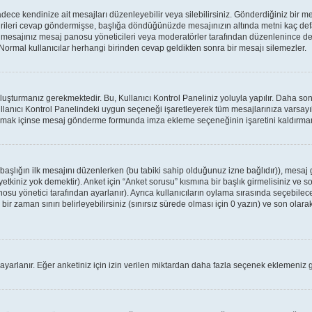
ce kendinize ait mesajları düzenleyebilir veya silebilirsiniz. Gönderdiğiniz bir m
birileri cevap göndermişse, başlığa döndüğünüzde mesajınızın altında metni kaç defa
a mesajınız mesaj panosu yöneticileri veya moderatörler tarafından düzenlenince
: Normal kullanıcılar herhangi birinden cevap geldikten sonra bir mesajı silemezler.
oluşturmanız gerekmektedir. Bu, Kullanıcı Kontrol Paneliniz yoluyla yapılır. Daha 
ullanıcı Kontrol Panelindeki uygun seçeneği işaretleyerek tüm mesajlarınıza varsayıl
apmak içinse mesaj gönderme formunda imza ekleme seçeneğinin işaretini kaldırmanız
r başlığın ilk mesajını düzenlerken (bu tabiki sahip olduğunuz izne bağlıdır)), mes
tkiniz yok demektir). Anket için “Anket sorusu” kısmına bir başlık girmelisiniz ve so
osu yönetici tarafından ayarlanır). Ayrıca kullanıcıların oylama sırasında seçebilece
ir zaman sınırı belirleyebilirsiniz (sınırsız sürede olması için 0 yazın) ve son olarak
 ayarlanır. Eğer anketiniz için izin verilen miktardan daha fazla seçenek eklemeniz g