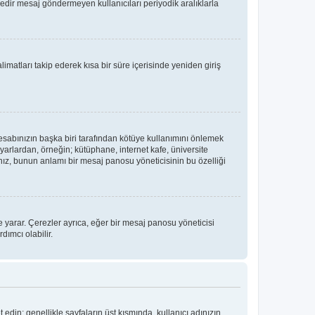
üredir mesaj göndermeyen kullanıcıları periyodik aralıklarla
limatları takip ederek kısa bir süre içerisinde yeniden giriş
hesabınızın başka biri tarafından kötüye kullanımını önlemek
yarlardan, örneğin; kütüphane, internet kafe, üniversite
, bunun anlamı bir mesaj panosu yöneticisinin bu özelliği
 yarar. Çerezler ayrıca, eğer bir mesaj panosu yöneticisi
dımcı olabilir.
t edin; genellikle sayfaların üst kısmında, kullanıcı adınızın