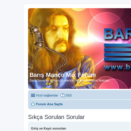
Barış Manço Mix Forum
BarışSeverler Kulübü Üyelerinin Resmi Buluşma Noktası
Hızlı bağlantılar
SSS
Forum Ana Sayfa
Sıkça Sorulan Sorular
Giriş ve Kayıt sorunları