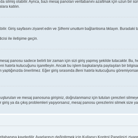
da silmiş olabilir. Ayrıca, bazı mesaj panoları veritabanını azaltmak için uzun bir s
lara katılın.
ilir. Giriş sayfasını ziyaret edin ve
Şifremi unuttum
bağlantısına tıklayın. Buradaki ta
isi ile iletişime geçin.
saj panosu sadece belirli bir zaman için sizi giriş yapmış şekilde tutacaktır. Bu, 
ni hatırla
kutucuğunu işaretleyin. Ancak bu işlem başkalarıyla paylaşılan bir bilgisa
m yaptığınızda önerilmez. Eğer giriş sırasında
Beni hatırla
kutucuğunu göremiyorsanız
luşturulan ve mesaj panosuna girişiniz, doğrulanmanız için tutulan çerezleri silmeye
r giriş ya da çıkış problemleri yaşıyorsanız, mesaj panosu çerezlerini silmek size yar
ritabanına kaydedilir. Ayarlarınızı değiştirmek için Kullanıcı Kontrol Panelinizi ziyare