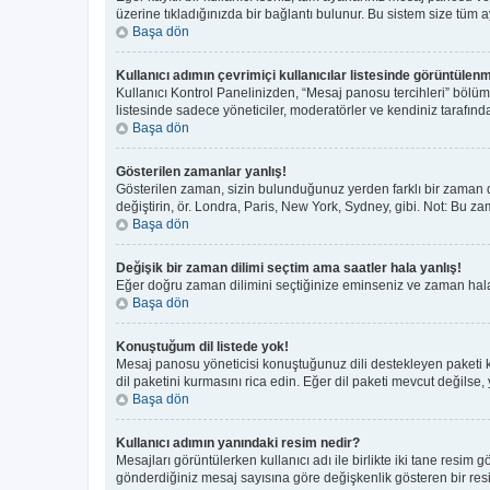
üzerine tıkladığınızda bir bağlantı bulunur. Bu sistem size tüm aya
Başa dön
Kullanıcı adımın çevrimiçi kullanıcılar listesinde görüntülenm
Kullanıcı Kontrol Panelinizden, “Mesaj panosu tercihleri” bölüm
listesinde sadece yöneticiler, moderatörler ve kendiniz tarafında
Başa dön
Gösterilen zamanlar yanlış!
Gösterilen zaman, sizin bulunduğunuz yerden farklı bir zaman di
değiştirin, ör. Londra, Paris, New York, Sydney, gibi. Not: Bu zam
Başa dön
Değişik bir zaman dilimi seçtim ama saatler hala yanlış!
Eğer doğru zaman dilimini seçtiğinize eminseniz ve zaman hala y
Başa dön
Konuştuğum dil listede yok!
Mesaj panosu yöneticisi konuştuğunuz dili destekleyen paketi 
dil paketini kurmasını rica edin. Eğer dil paketi mevcut değilse,
Başa dön
Kullanıcı adımın yanındaki resim nedir?
Mesajları görüntülerken kullanıcı adı ile birlikte iki tane resim
gönderdiğiniz mesaj sayısına göre değişkenlik gösteren bir resim 