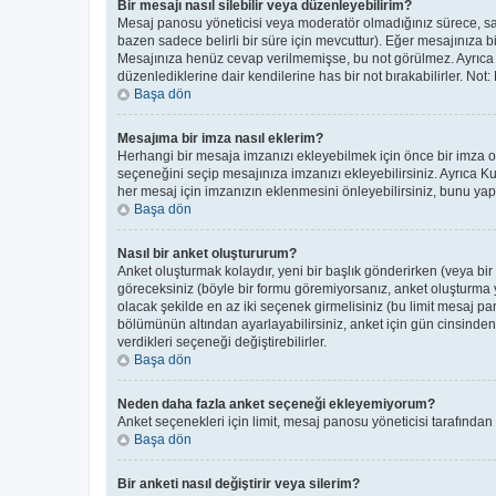
Bir mesajı nasıl silebilir veya düzenleyebilirim?
Mesaj panosu yöneticisi veya moderatör olmadığınız sürece, sade
bazen sadece belirli bir süre için mevcuttur). Eğer mesajınıza 
Mesajınıza henüz cevap verilmemişse, bu not görülmez. Ayrıc
düzenlediklerine dair kendilerine has bir not bırakabilirler. Not
Başa dön
Mesajıma bir imza nasıl eklerim?
Herhangi bir mesaja imzanızı ekleyebilmek için önce bir imza 
seçeneğini seçip mesajınıza imzanızı ekleyebilirsiniz. Ayrıca K
her mesaj için imzanızın eklenmesini önleyebilirsiniz, bunu y
Başa dön
Nasıl bir anket oluştururum?
Anket oluşturmak kolaydır, yeni bir başlık gönderirken (veya bi
göreceksiniz (böyle bir formu göremiyorsanız, anket oluşturma ye
olacak şekilde en az iki seçenek girmelisiniz (bu limit mesaj pan
bölümünün altından ayarlayabilirsiniz, anket için gün cinsinden b
verdikleri seçeneği değiştirebilirler.
Başa dön
Neden daha fazla anket seçeneği ekleyemiyorum?
Anket seçenekleri için limit, mesaj panosu yöneticisi tarafından
Başa dön
Bir anketi nasıl değiştirir veya silerim?