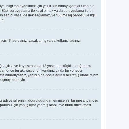
bilgi toplayabilmek için yazılı izin almayı gerekli tutan bir
ler. Eğer bu uygulama ile kayıt olmak ya da bu uygulama ile bir
n sahibi yasal destek sağlamaz, ve “Bu mesaj panosu ile ilgili
ez.
icisi IP adresinizi yasaklamış ya da kullanıcı adınızı
teği açıksa ve kayıt sırasında 13 yaşından küçük olduğunuzu
madan önce bu aktivasyonun kendiniz ya da bir yönetici
ta almadıysanız, yanlış bir e-posta adresi belirtmiş olabilirsiniz
e geçmeyi deneyin.
nıcı adı ve şifrenizin doğruluğundan eminseniz, bir mesaj panosu
panosu için yanlış ayar yapmış olabilir ve bunu düzeltmesi