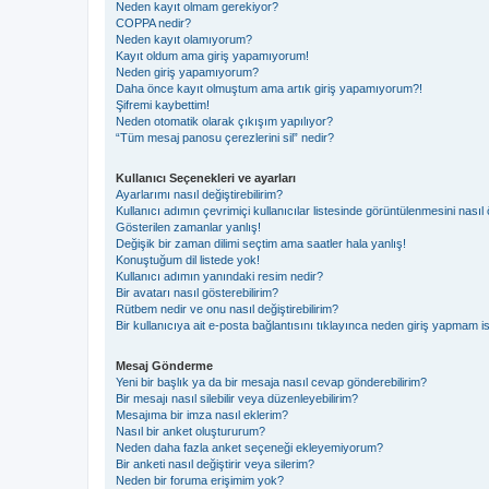
Neden kayıt olmam gerekiyor?
COPPA nedir?
Neden kayıt olamıyorum?
Kayıt oldum ama giriş yapamıyorum!
Neden giriş yapamıyorum?
Daha önce kayıt olmuştum ama artık giriş yapamıyorum?!
Şifremi kaybettim!
Neden otomatik olarak çıkışım yapılıyor?
“Tüm mesaj panosu çerezlerini sil” nedir?
Kullanıcı Seçenekleri ve ayarları
Ayarlarımı nasıl değiştirebilirim?
Kullanıcı adımın çevrimiçi kullanıcılar listesinde görüntülenmesini nasıl 
Gösterilen zamanlar yanlış!
Değişik bir zaman dilimi seçtim ama saatler hala yanlış!
Konuştuğum dil listede yok!
Kullanıcı adımın yanındaki resim nedir?
Bir avatarı nasıl gösterebilirim?
Rütbem nedir ve onu nasıl değiştirebilirim?
Bir kullanıcıya ait e-posta bağlantısını tıklayınca neden giriş yapmam i
Mesaj Gönderme
Yeni bir başlık ya da bir mesaja nasıl cevap gönderebilirim?
Bir mesajı nasıl silebilir veya düzenleyebilirim?
Mesajıma bir imza nasıl eklerim?
Nasıl bir anket oluştururum?
Neden daha fazla anket seçeneği ekleyemiyorum?
Bir anketi nasıl değiştirir veya silerim?
Neden bir foruma erişimim yok?