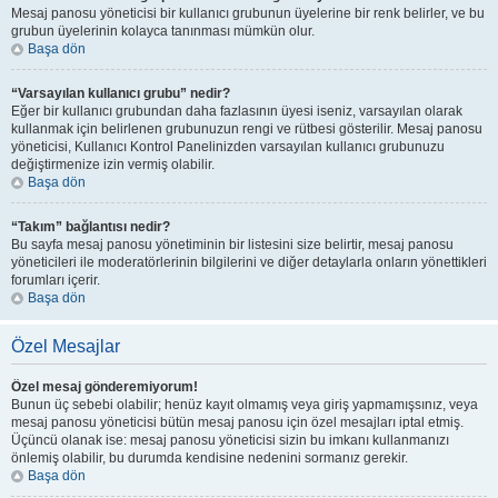
Mesaj panosu yöneticisi bir kullanıcı grubunun üyelerine bir renk belirler, ve bu
grubun üyelerinin kolayca tanınması mümkün olur.
Başa dön
“Varsayılan kullanıcı grubu” nedir?
Eğer bir kullanıcı grubundan daha fazlasının üyesi iseniz, varsayılan olarak
kullanmak için belirlenen grubunuzun rengi ve rütbesi gösterilir. Mesaj panosu
yöneticisi, Kullanıcı Kontrol Panelinizden varsayılan kullanıcı grubunuzu
değiştirmenize izin vermiş olabilir.
Başa dön
“Takım” bağlantısı nedir?
Bu sayfa mesaj panosu yönetiminin bir listesini size belirtir, mesaj panosu
yöneticileri ile moderatörlerinin bilgilerini ve diğer detaylarla onların yönettikleri
forumları içerir.
Başa dön
Özel Mesajlar
Özel mesaj gönderemiyorum!
Bunun üç sebebi olabilir; henüz kayıt olmamış veya giriş yapmamışsınız, veya
mesaj panosu yöneticisi bütün mesaj panosu için özel mesajları iptal etmiş.
Üçüncü olanak ise: mesaj panosu yöneticisi sizin bu imkanı kullanmanızı
önlemiş olabilir, bu durumda kendisine nedenini sormanız gerekir.
Başa dön