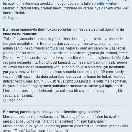
bir özelliğin eklenmesi gerektiğini düşünüyorsanız lütfen
phpBB Fikirleri
Merkezi
’ni ziyaret edin, oradan mevcut fikirlere oy verebilir ya da yeni özellikler
önerebilirsiniz.
Başa dön
Bu mesaj panosuyla ilgili hukuki sorunlar için veya suistimal durumlarda
kime başvurabilirim?
“Takım” sayfasında listelenmiş yöneticilerin herhangi biri ile şikayetleriniz için
iletişime geçebilirsiniz. Eğer onlardan cevap alamıyorsanız, o zaman alan
adının sahibi ile (bir
whois sorgulaması
yaparak alan adı sahibine ulaşılabilir)
ya da, eğer bu mesaj panosu ücretsiz bir serviste çalışıyorsa (ör. Yahoo!, free.fr,
f2s.com, v.b.), bu servisin yönetimi veya suistimal konularla ilgilenen bölümüyle
iletişime geçmelisiniz. Not: phpBB Limited, bu mesaj panosunun nasıl, nerede
ve kimler tarafından kullanıldığı konusunda bir bilgisi olmadığı için
kesinlikle
yargılanamaz
ve her ne olursa olsun sorumlu tutulamaz. phpBB.com sitesiyle
veya phpBB yazılımıyla
doğrudan ilgisi olmayan
herhangi bir hukuki konuda
(ihtiyati tedbir, mali sorumluluk, iftira vs.) phpBB Limited ile iletişime geçmeyin.
Bu yazılımın herhangi
üçüncü şahıslar tarafından kullanımıyla ilgili
phpBB
Limited’e e-posta gönderirseniz, ya çok kısa bir cevap alırsınız ya da hiç bir
cevap alamazsınız.
Başa dön
Bir mesaj panosu yöneticisiyle nasıl iletişime geçebilirim?
Mesaj panosunun tüm kullanıcıları, “Bize ulaşın” formunu (eğer bu özellik
mesaj panosu yöneticisi tarafından etkinleştirilmişse) kullanabilir.
Mesaj panosunun üyeleri, bir mesaj panosu yöneticisi ile iletişime geçmek için
ayrıca “Takım” bağlantısını da kullanabilir.