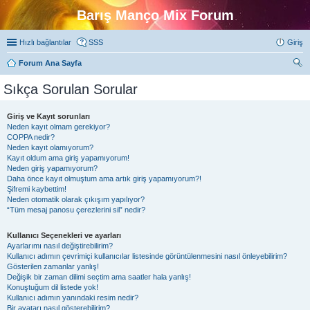
Barış Manço Mix Forum
Hızlı bağlantılar
SSS
Giriş
Forum Ana Sayfa
ra
Sıkça Sorulan Sorular
Giriş ve Kayıt sorunları
Neden kayıt olmam gerekiyor?
COPPA nedir?
Neden kayıt olamıyorum?
Kayıt oldum ama giriş yapamıyorum!
Neden giriş yapamıyorum?
Daha önce kayıt olmuştum ama artık giriş yapamıyorum?!
Şifremi kaybettim!
Neden otomatik olarak çıkışım yapılıyor?
“Tüm mesaj panosu çerezlerini sil” nedir?
Kullanıcı Seçenekleri ve ayarları
Ayarlarımı nasıl değiştirebilirim?
Kullanıcı adımın çevrimiçi kullanıcılar listesinde görüntülenmesini nasıl önleyebilirim?
Gösterilen zamanlar yanlış!
Değişik bir zaman dilimi seçtim ama saatler hala yanlış!
Konuştuğum dil listede yok!
Kullanıcı adımın yanındaki resim nedir?
Bir avatarı nasıl gösterebilirim?