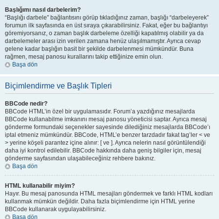
Başlığımı nasıl darbelerim?
“Başlığı darbele” bağlantısını görüp tıkladığınız zaman, başlığı “darbeleyerek”
forumun ilk sayfasında en üst sıraya çıkarabilirsiniz. Fakat, eğer bu bağlantıyı
göremiyorsanız, o zaman başlık darbeleme özelliği kapatılmış olabilir ya da
darbelemeler arası izin verilen zamana henüz ulaşılmamıştır. Ayrıca cevap
gelene kadar başlığın basit bir şekilde darbelenmesi mümkündür. Buna
rağmen, mesaj panosu kurallarını takip ettiğinize emin olun.
Başa dön
Biçimlendirme ve Başlık Tipleri
BBCode nedir?
BBCode HTML’in özel bir uygulamasıdır. Forum’a yazdığınız mesajlarda
BBCode kullanabilme imkanını mesaj panosu yöneticisi saptar. Ayrıca mesaj
gönderme formundaki seçenekler sayesinde dilediğiniz mesajlarda BBCode’ı
iptal etmeniz mümkündür. BBCode, HTML’e benzer tarzdadır fakat tag’ler < ve
> yerine köşeli parantez içine alınır: [ ve ]. Ayrıca nelerin nasıl görüntülendiği
daha iyi kontrol edilebilir. BBCode hakkında daha geniş bilgiler için, mesaj
gönderme sayfasından ulaşabileceğiniz rehbere bakınız.
Başa dön
HTML kullanabilir miyim?
Hayır. Bu mesaj panosunda HTML mesajları göndermek ve farklı HTML kodları
kullanmak mümkün değildir. Daha fazla biçimlendirme için HTML yerine
BBCode kullanarak uygulayabilirsiniz.
Başa dön