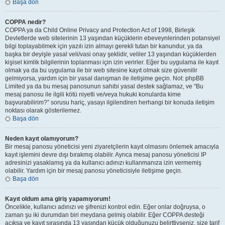
Başa dön
COPPA nedir?
COPPA ya da Child Online Privacy and Protection Act of 1998, Birleşik
Devletlerde web sitelerinin 13 yaşından küçüklerin ebeveynlerinden potansiyel
bilgi toplayabilmek için yazılı izin almayı gerekli tutan bir kanundur, ya da
başka bir deyişle yasal veli/vasi onay şeklidir, veliler 13 yaşından küçüklerden
kişisel kimlik bilgilerinin toplanması için izin verirler. Eğer bu uygulama ile kayıt
olmak ya da bu uygulama ile bir web sitesine kayıt olmak size güvenilir
gelmiyorsa, yardım için bir yasal danışman ile iletişime geçin. Not: phpBB
Limited ya da bu mesaj panosunun sahibi yasal destek sağlamaz, ve “Bu
mesaj panosu ile ilgili kötü niyetli ve/veya hukuki konularda kime
başvurabilirim?” sorusu hariç, yasayı ilgilendiren herhangi bir konuda iletişim
noktası olarak gösterilemez.
Başa dön
Neden kayıt olamıyorum?
Bir mesaj panosu yöneticisi yeni ziyaretçilerin kayıt olmasını önlemek amacıyla
kayıt işlemini devre dışı bırakmış olabilir. Ayrıca mesaj panosu yöneticisi IP
adresinizi yasaklamış ya da kullanıcı adınızı kullanmanıza izin vermemiş
olabilir. Yardım için bir mesaj panosu yöneticisiyle iletişime geçin.
Başa dön
Kayıt oldum ama giriş yapamıyorum!
Öncelikle, kullanıcı adınızı ve şifrenizi kontrol edin. Eğer onlar doğruysa, o
zaman şu iki durumdan biri meydana gelmiş olabilir. Eğer COPPA desteği
açıksa ve kayıt sırasında 13 yaşından küçük olduğunuzu belirttiyseniz, size tarif