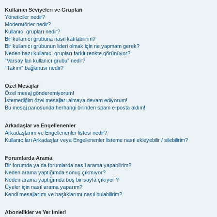
Kullanıcı Seviyeleri ve Grupları
Yöneticiler nedir?
Moderatörler nedir?
Kullanıcı grupları nedir?
Bir kullanıcı grubuna nasıl katılabilirim?
Bir kullanıcı grubunun lideri olmak için ne yapmam gerek?
Neden bazı kullanıcı grupları farklı renkte görünüyor?
“Varsayılan kullanıcı grubu” nedir?
“Takım” bağlantısı nedir?
Özel Mesajlar
Özel mesaj gönderemiyorum!
İstemediğim özel mesajları almaya devam ediyorum!
Bu mesaj panosunda herhangi birinden spam e-posta aldım!
Arkadaşlar ve Engellenenler
Arkadaşlarım ve Engellenenler listesi nedir?
Kullanıcıları Arkadaşlar veya Engellenenler listeme nasıl ekleyebilir / silebilirim?
Forumlarda Arama
Bir forumda ya da forumlarda nasıl arama yapabilirim?
Neden arama yaptığımda sonuç çıkmıyor?
Neden arama yaptığımda boş bir sayfa çıkıyor!?
Üyeler için nasıl arama yaparım?
Kendi mesajlarımı ve başlıklarımı nasıl bulabilirim?
Abonelikler ve Yer imleri