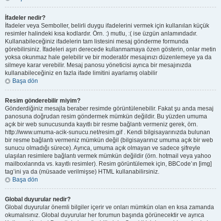
İfadeler nedir?
İfadeler veya Semboller, belirli duygu ifadelerini vermek için kullanılan küçük
resimler halindeki kısa kodlardır. Örn. :) mutlu, :( ise üzgün anlamındadır.
Kullanabileceğiniz ifadelerin tam listesini mesaj gönderme formunda
görebilirsiniz. İfadeleri aşırı derecede kullanmamaya özen gösterin, onlar metin
yoksa okunmaz hale gelebilir ve bir moderatör mesajınızı düzenlemeye ya da
silmeye karar verebilir. Mesaj panosu yöneticisi ayrıca bir mesajınızda
kullanabileceğiniz en fazla ifade limitini ayarlamış olabilir
Başa dön
Resim gönderebilir miyim?
Gönderdiğiniz mesajla beraber resimde görüntülenebilir. Fakat şu anda mesaj
panosuna doğrudan resim göndermek mümkün değildir. Bu yüzden umuma
açık bir web sunucusunda kayıtlı bir resme bağlantı vermeniz gerek, örn.
http://www.umuma-acik-sunucu.net/resim.gif . Kendi bilgisayarınızda bulunan
bir resme bağlantı vermeniz mümkün değil (bilgisayarınız umuma açık bir web
sunucu olmadığı sürece). Ayrıca, umuma açık olmayan ve sadece şifreyle
ulaşılan resimlere bağlantı vermek mümkün değildir (örn. hotmail veya yahoo
mailboxlarında vs. kayıtlı resimler). Resim görüntülemek için, BBCode’ın [img]
tag’ini ya da (müsaade verilmişse) HTML kullanabilirsiniz.
Başa dön
Global duyurular nedir?
Global duyurular önemli bilgiler içerir ve onları mümkün olan en kısa zamanda
okumalısınız. Global duyurular her forumun başında görünecektir ve ayrıca