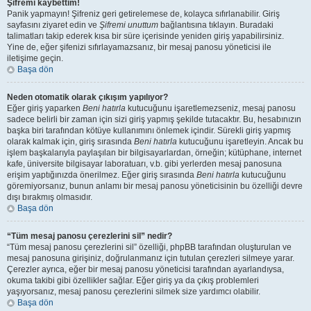
Şifremi kaybettim!
Panik yapmayın! Şifreniz geri getirelemese de, kolayca sıfırlanabilir. Giriş
sayfasını ziyaret edin ve
Şifremi unuttum
bağlantısına tıklayın. Buradaki
talimatları takip ederek kısa bir süre içerisinde yeniden giriş yapabilirsiniz.
Yine de, eğer şifenizi sıfırlayamazsanız, bir mesaj panosu yöneticisi ile
iletişime geçin.
Başa dön
Neden otomatik olarak çıkışım yapılıyor?
Eğer giriş yaparken
Beni hatırla
kutucuğunu işaretlemezseniz, mesaj panosu
sadece belirli bir zaman için sizi giriş yapmış şekilde tutacaktır. Bu, hesabınızın
başka biri tarafından kötüye kullanımını önlemek içindir. Sürekli giriş yapmış
olarak kalmak için, giriş sırasında
Beni hatırla
kutucuğunu işaretleyin. Ancak bu
işlem başkalarıyla paylaşılan bir bilgisayarlardan, örneğin; kütüphane, internet
kafe, üniversite bilgisayar laboratuarı, v.b. gibi yerlerden mesaj panosuna
erişim yaptığınızda önerilmez. Eğer giriş sırasında
Beni hatırla
kutucuğunu
göremiyorsanız, bunun anlamı bir mesaj panosu yöneticisinin bu özelliği devre
dışı bırakmış olmasıdır.
Başa dön
“Tüm mesaj panosu çerezlerini sil” nedir?
“Tüm mesaj panosu çerezlerini sil” özelliği, phpBB tarafından oluşturulan ve
mesaj panosuna girişiniz, doğrulanmanız için tutulan çerezleri silmeye yarar.
Çerezler ayrıca, eğer bir mesaj panosu yöneticisi tarafından ayarlandıysa,
okuma takibi gibi özellikler sağlar. Eğer giriş ya da çıkış problemleri
yaşıyorsanız, mesaj panosu çerezlerini silmek size yardımcı olabilir.
Başa dön