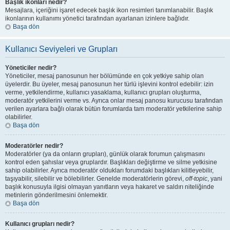
Başlık ikonları nedir?
Mesajlara, içeriğini işaret edecek başlık ikon resimleri tanımlanabilir. Başlık
ikonlarının kullanımı yönetici tarafından ayarlanan izinlere bağlıdır.
Başa dön
Kullanıcı Seviyeleri ve Grupları
Yöneticiler nedir?
Yöneticiler, mesaj panosunun her bölümünde en çok yetkiye sahip olan
üyelerdir. Bu üyeler, mesaj panosunun her türlü işlevini kontrol edebilir: izin
verme, yetkilendirme, kullanıcı yasaklama, kullanıcı grupları oluşturma,
moderatör yetkilerini verme vs. Ayrıca onlar mesaj panosu kurucusu tarafından
verilen ayarlara bağlı olarak bütün forumlarda tam moderatör yetkilerine sahip
olabilirler.
Başa dön
Moderatörler nedir?
Moderatörler (ya da onların grupları), günlük olarak forumun çalışmasını
kontrol eden şahıslar veya gruplardır. Başlıkları değiştirme ve silme yetkisine
sahip olabilirler. Ayrıca moderatör oldukları forumdaki başlıkları kilitleyebilir,
taşıyabilir, silebilir ve bölebilirler. Genelde moderatörlerin görevi,
off-topic
, yani
başlık konusuyla ilgisi olmayan yanıtların veya hakaret ve saldırı niteliğinde
metinlerin gönderilmesini önlemektir.
Başa dön
Kullanıcı grupları nedir?