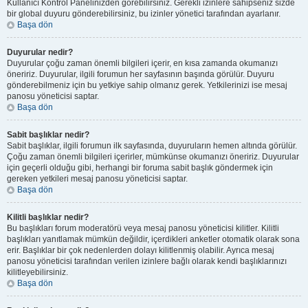
Kullanıcı Kontrol Panelinizden görebilirsiniz. Gerekli izinlere sahipseniz sizde
bir global duyuru gönderebilirsiniz, bu izinler yönetici tarafından ayarlanır.
Başa dön
Duyurular nedir?
Duyurular çoğu zaman önemli bilgileri içerir, en kısa zamanda okumanızı
öneririz. Duyurular, ilgili forumun her sayfasının başında görülür. Duyuru
gönderebilmeniz için bu yetkiye sahip olmanız gerek. Yetkilerinizi ise mesaj
panosu yöneticisi saptar.
Başa dön
Sabit başlıklar nedir?
Sabit başlıklar, ilgili forumun ilk sayfasında, duyuruların hemen altında görülür.
Çoğu zaman önemli bilgileri içerirler, mümkünse okumanızı öneririz. Duyurular
için geçerli olduğu gibi, herhangi bir foruma sabit başlık göndermek için
gereken yetkileri mesaj panosu yöneticisi saptar.
Başa dön
Kilitli başlıklar nedir?
Bu başlıkları forum moderatörü veya mesaj panosu yöneticisi kilitler. Kilitli
başlıkları yanıtlamak mümkün değildir, içerdikleri anketler otomatik olarak sona
erir. Başlıklar bir çok nedenlerden dolayı kilitlenmiş olabilir. Ayrıca mesaj
panosu yöneticisi tarafından verilen izinlere bağlı olarak kendi başlıklarınızı
kilitleyebilirsiniz.
Başa dön