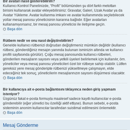
Bir avatarı nasıl gösterebilirim?
Kullanıcı Kontrol Panelinizde, “Profil” bölümünden şu dört farklı metottan
birisini kullanarak avatar ekleyebilirsiniz: Gravatar, Galeri, Uzak Avatar ya da
Avatar Yükleme. Avatar kullanma imkanı ve avatar kullanımında seçilebilecek
yollar mesaj panosu yöneticisinin kararına bağlıdır. Eğer avatarları
kullanamıyorsanız, bir mesaj panosu yöneticisi ile iletişime geçin.
Başa dön
Rütbem nedir ve onu nasıl değiştirebilirim?
Genelde kullanıcı rütbenizi doğrudan değiştirmeniz mümkün değildir (kullanıcı
rütbesi, gönderdiğiniz mesajın yanında bulunan isminizin altında ve kullanıcı
profili sayfasında görülür). Çoğu mesaj panosunda kullanıcı rütbeleri,
gönderilen mesajların sayısını veya yetkili üyeleri belirlemek için kullanılır, örn.
yöneticiler veya mesaj panosu yöneticileri özel bir rütbeye sahip olabilir. Lütfen
gereksiz yere mesaj gönderipte rütbenizi yükseltmeye çalışmayın, elde
edeceğiniz tek sonuç, yöneticilerin mesajlarınızın sayısını düşürmesi olacaktır.
Başa dön
Bir kullanıcıya ait e-posta bağlantısını tıklayınca neden giriş yapmam
isteniyor?
Üzgünüz fakat e-posta formuyla maalesef sadece kayıtlı kullanıcılar e-posta
gönderebilir (eğer yönetici bu özelliği aktif ettiyse). Bunun sebebi, e-posta
sisteminin anonim kullanıcılar tarafından suistimal edilmesini önlemektir.
Başa dön
Mesaj Gönderme