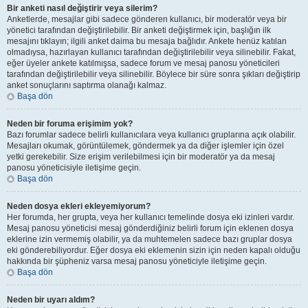
Bir anketi nasıl değiştirir veya silerim?
Anketlerde, mesajlar gibi sadece gönderen kullanıcı, bir moderatör veya bir
yönetici tarafından değiştirilebilir. Bir anketi değiştirmek için, başlığın ilk
mesajını tıklayın; ilgili anket daima bu mesaja bağlıdır. Ankete henüz katılan
olmadıysa, hazırlayan kullanıcı tarafından değiştirilebilir veya silinebilir. Fakat,
eğer üyeler ankete katılmışsa, sadece forum ve mesaj panosu yöneticileri
tarafından değiştirilebilir veya silinebilir. Böylece bir süre sonra şıkları değiştirip
anket sonuçlarını saptırma olanağı kalmaz.
Başa dön
Neden bir foruma erişimim yok?
Bazı forumlar sadece belirli kullanıcılara veya kullanıcı gruplarına açık olabilir.
Mesajları okumak, görüntülemek, göndermek ya da diğer işlemler için özel
yetki gerekebilir. Size erişim verilebilmesi için bir moderatör ya da mesaj
panosu yöneticisiyle iletişime geçin.
Başa dön
Neden dosya ekleri ekleyemiyorum?
Her forumda, her grupta, veya her kullanıcı temelinde dosya eki izinleri vardır.
Mesaj panosu yöneticisi mesaj gönderdiğiniz belirli forum için eklenen dosya
eklerine izin vermemiş olabilir, ya da muhtemelen sadece bazı gruplar dosya
eki gönderebiliyordur. Eğer dosya eki eklemenin sizin için neden kapalı olduğu
hakkında bir şüpheniz varsa mesaj panosu yöneticiyle iletişime geçin.
Başa dön
Neden bir uyarı aldım?