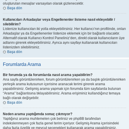
oluşturulan mesajlar varsayılan olarak gizlenecektir.
Başa dön
Kullanıcıları Arkadaşlar veya Engellenenler listeme nasıl ekleyebilir /
silebilirim?
Listenize kullanıcıları iki yolla ekleyebilirsiniz. Her kullanıcı’nın profilinde, onları
Arkadaşlar ya da Engellenenler listenize eklemek için bir bağlantı olacaktır.
Alternatif olarak Kullanıcı Kontrol Paneliniz’den, direkt olarak kullanıcıların üye
adlarını girerek ekleyebilirsiniz. Ayrıca aynı sayfayı kullanarak kullanıcıları
listenizden silebilirsiniz.
Başa dön
Forumlarda Arama
Bir forumda ya da forumlarda nasıl arama yapabilirim?
Ana sayfa görüntülenirken, forum görüntülenirken ya da başlık görüntülenirken
yerleşik arama kutusunun içerisine aranacak terimi girerek arama
yapabilirsiniz. Gelişmiş arama yapmak için forumda tüm sayfalarda bulunan
“Arama” bağlantısına tıklayabilirsiniz. Arama erişiminiz kullandığınız temaya
bağlı olarak değişebilir.
Başa dön
Neden arama yaptığımda sonuç çıkmıyor?
Yaptığınız arama muhtemelen çok belirsiz ve phpBB tarafından
indekslenmeyen çok fazla genel terim içeriyor. Gelişmiş Arama içerisindeki
daha fazla özellik ve mevcut seçenekleri kullanarak arama yapabilirsiniz.