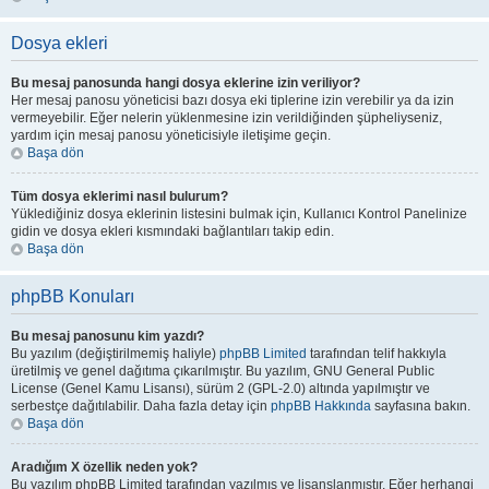
Dosya ekleri
Bu mesaj panosunda hangi dosya eklerine izin veriliyor?
Her mesaj panosu yöneticisi bazı dosya eki tiplerine izin verebilir ya da izin
vermeyebilir. Eğer nelerin yüklenmesine izin verildiğinden şüpheliyseniz,
yardım için mesaj panosu yöneticisiyle iletişime geçin.
Başa dön
Tüm dosya eklerimi nasıl bulurum?
Yüklediğiniz dosya eklerinin listesini bulmak için, Kullanıcı Kontrol Panelinize
gidin ve dosya ekleri kısmındaki bağlantıları takip edin.
Başa dön
phpBB Konuları
Bu mesaj panosunu kim yazdı?
Bu yazılım (değiştirilmemiş haliyle)
phpBB Limited
tarafından telif hakkıyla
üretilmiş ve genel dağıtıma çıkarılmıştır. Bu yazılım, GNU General Public
License (Genel Kamu Lisansı), sürüm 2 (GPL-2.0) altında yapılmıştır ve
serbestçe dağıtılabilir. Daha fazla detay için
phpBB Hakkında
sayfasına bakın.
Başa dön
Aradığım X özellik neden yok?
Bu yazılım phpBB Limited tarafından yazılmış ve lisanslanmıştır. Eğer herhangi