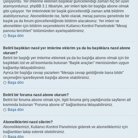
çalışıyordu. Yer imlerine eklenen başlıklar güncellendiği zaman hiç bir uyarı
alamıyordunuz. phpBB 3.1 itibariyle, yer imleri tıpkı bir başlığa abone olmak
gibi çalışıyor. Yer imlerindeki bir başlık güncellendiği zaman artık bildirim
alabiliyorsunuz. Aboneliklerde ise, farklı olarak, mesaj panosu genelinde bir
başlık ya da forum güncellendiğinde bildirim alacaksınız. Yer imleri ve
abonelikler için bildirim seçeneklerini Kullanıcı Kontrol Panelindeki “Mesaj
panosu tercihleri” bölümünden ayarlayabilirsiniz.
Başa dön
Belirli başlıkları nasıl yer imlerine eklerim ya da bu başlıklara nasıl abone
olurum?
Belirli bir başlığı yer imlerine eklemek ya da bu başlığa abone olmak için bir
başlıktaki üst ve alt kısımlarda bulunan “Başlık araçları” menüsünden uygun
bağlantıyı tıklayabilirsiniz.
Ayrıca bir başlığa cevap yazarken “Mesaja cevap geldiğinde bana bildir”
seçeneğini işaretleyerek başlığa abone olabilirsiniz.
Başa dön
Belirli bir foruma nasıl abone olurum?
Belirli bir foruma abone olmak için, ilgili foruma giriş yaptığınızda sayfanın alt
kısmında bulunan “Foruma abone ol” bağlantısına tıklayabilirsiniz.
Başa dön
Aboneliklerimi nasıl silerim?
Aboneliklerinizi, Kullanıcı Kontrol Panelinize giderek ve abonelikleriniz için
bağlantıları takip ederek silebilirsiniz.
Başa dön