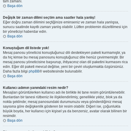
tam zamanı.
Başa dön
Değişik bir zaman dilimi seçtim ama saatler hala yanlış!
Eğer doğru zaman dilimini seçtiğinize eminseniz ve zaman hala yanlışsa,
sunucu saatinde kayıtlı zaman yanlış olabilir. Lütfen problemin düzeltilmesi için
bir yöneticiyi haberdar edin.
Başa dön
Konuştuğum dil listede yok!
Mesaj panosu yöneticisi konuştuğunuz dili destekleyen paketi kurmamıştır, ya
da hiç kimse bu mesaj panosunu konuştuğunuz dile henüz çevirmemiştir. Bir
mesaj panosu yöneticisine başvurup, ihtiyacınız olan dil paketini kurmasını rica
edin. Eğer dil paketi mevcut değilse, yeni bir çeviri oluşturmakta özgürsünüz.
Daha fazla bilgi
phpBB
® websitesinde bulunabilir.
Başa dön
Kullanıcı adımın yanındaki resim nedir?
Mesajları görüntülerken kullanıcı adı ile birlikte iki tane resim görüntülenebilir.
Bunlardan bir tanesi rütbeniz ile ilişkilendirilmiş; genellikle yıldız, blok ya da
nokta şeklinde; mesaj panosundaki durumunuzu veya gönderdiğiniz mesaj
sayısına göre değişkenlik gösteren bir resim olabilir. Diğeri ise, çoğunlukla
büyük boyda, her kullanıcı için kişisel ya da benzersiz, avatar olarak bilinen bir
resimdir.
Başa dön