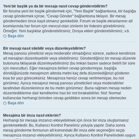
Yeni bir başlık ya da bir mesaja nasıl cevap gönderebilirim?
Bir foruma yeni bir başlık göndermek için, "Yeni Başlık" bağlantısına, bir başlığa
cevap göndermek içinse, "Cevap Gönder" bağlantısına tıklayın. Bir mesaj
göndermeden önce kayıt olmanız gerekebilir. Forum ve başlık ekranlarının alt
kısımlarında her forum için mevcut olan izinlerin bir listesini görebilirsiniz.
Örneğin: Yeni başlıklar gönderebilirsiniz, Dosya ekleri gönderebilirsiniz, v.b.
Başa dön
Bir mesajı nasıl silebilir veya düzenleyebilirim?
Mesaj panosu yöneticisi veya moderatör olmadığınız sürece, sadece kendinize
ait mesajları düzenleyebilir veya silebilirsiniz. Gönderdiğiniz bir mesajı
düzenle
butonuna tıklayarak düzenleyebilirsiniz (bu imkan bazen sadece belirli bir süre
için mevcuttur). Eğer mesajınıza birileri cevap göndermişse, başlığa
döndüğünüzde mesajınızın altında metni kaç defa düzenlediğinizi gösteren
kısa bir yazı göreceksiniz. Mesajınıza henüz cevap verilmemişse, bu not
görülmez. Ayrıca mesajınız mesaj panosu yöneticileri veya moderatörler
tarafından düzenlenince de bu metin görünmez. Buna rağmen mesajı neden
düzenlediklerine dair kendilerine has bir not bırakabilirler. Not: Normal
kullanıcılar herhangi birinden cevap geldikten sonra bir mesajı silemezler.
Başa dön
Mesajıma bir imza nasıl eklerim?
Herhangi bir mesaja imzanızı ekleyebilmek için önce bir imza oluşturmanız
gerekmektedir. Bu, Kullanıcı Kontrol Paneliniz yoluyla yapılır. Daha sonra
mesaj gönderme formunun alt kısmındaki
Bir imza ekle
seçeneğini seçip
mesajınıza imzanızı ekleyebilirsiniz. Ayrıca Kullanıcı Kontrol Panelindeki uygun