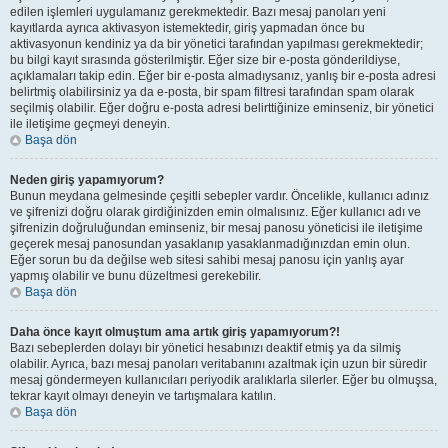
edilen işlemleri uygulamanız gerekmektedir. Bazı mesaj panoları yeni
kayıtlarda ayrıca aktivasyon istemektedir, giriş yapmadan önce bu
aktivasyonun kendiniz ya da bir yönetici tarafından yapılması gerekmektedir;
bu bilgi kayıt sırasında gösterilmiştir. Eğer size bir e-posta gönderildiyse,
açıklamaları takip edin. Eğer bir e-posta almadıysanız, yanlış bir e-posta adresi
belirtmiş olabilirsiniz ya da e-posta, bir spam filtresi tarafından spam olarak
seçilmiş olabilir. Eğer doğru e-posta adresi belirttiğinize eminseniz, bir yönetici
ile iletişime geçmeyi deneyin.
Başa dön
Neden giriş yapamıyorum?
Bunun meydana gelmesinde çeşitli sebepler vardır. Öncelikle, kullanıcı adınız
ve şifrenizi doğru olarak girdiğinizden emin olmalısınız. Eğer kullanıcı adı ve
şifrenizin doğruluğundan eminseniz, bir mesaj panosu yöneticisi ile iletişime
geçerek mesaj panosundan yasaklanıp yasaklanmadığınızdan emin olun.
Eğer sorun bu da değilse web sitesi sahibi mesaj panosu için yanlış ayar
yapmış olabilir ve bunu düzeltmesi gerekebilir.
Başa dön
Daha önce kayıt olmuştum ama artık giriş yapamıyorum?!
Bazı sebeplerden dolayı bir yönetici hesabınızı deaktif etmiş ya da silmiş
olabilir. Ayrıca, bazı mesaj panoları veritabanını azaltmak için uzun bir süredir
mesaj göndermeyen kullanıcıları periyodik aralıklarla silerler. Eğer bu olmuşsa,
tekrar kayıt olmayı deneyin ve tartışmalara katılın.
Başa dön