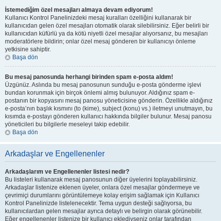
İstemediğim özel mesajları almaya devam ediyorum!
Kullanıcı Kontrol Panelinizdeki mesaj kuralları özelliğini kullanarak bir
kullanıcıdan gelen özel mesajları otomatik olarak silebilirsiniz. Eğer belirli bir
kullanıcıdan küfürlü ya da kötü niyetli özel mesajlar alıyorsanız, bu mesajları
moderatörlere bildirin; onlar özel mesaj gönderen bir kullanıcıyı önleme
yetkisine sahiptir.
Başa dön
Bu mesaj panosunda herhangi birinden spam e-posta aldım!
Üzgünüz. Aslında bu mesaj panosunun sunduğu e-posta gönderme işlevi
bundan korunmak için birçok önlemi almış bulunuyor. Aldığınız spam e-
postanın bir kopyasını mesaj panosu yöneticisine gönderin. Özellikle aldığınız
e-posta’nın başlık kısmını (to (kime), subject (konu) vs.) iletmeyi unutmayın, bu
kısımda e-postayı gönderen kullanıcı hakkında bilgiler bulunur. Mesaj panosu
yöneticileri bu bilgilerle meseleyi takip edebilir.
Başa dön
Arkadaşlar ve Engellenenler
Arkadaşlarım ve Engellenenler listesi nedir?
Bu listeleri kullanarak mesaj panosunun diğer üyelerini toplayabilirsiniz.
Arkadaşlar listenize eklenen üyeler, onlara özel mesajlar göndermeye ve
çevrimiçi durumlarını görüntülemeye kolay erişim sağlamak için Kullanıcı
Kontrol Panelinizde listelenecektir. Tema uygun desteği sağlıyorsa, bu
kullanıcılardan gelen mesajlar ayrıca detaylı ve belirgin olarak görünebilir.
Eğer engellenenler listenize bir kullanıcı eklediyseniz onlar tarafından