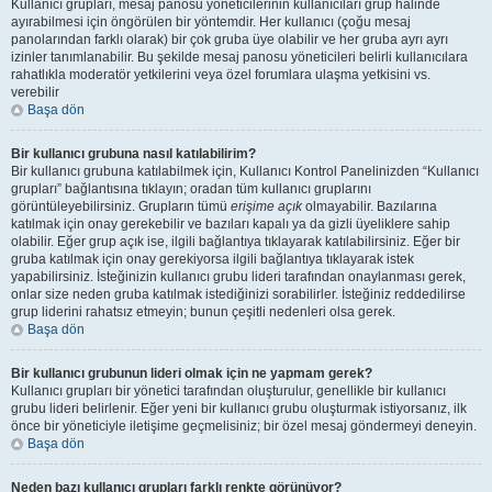
Kullanıcı grupları, mesaj panosu yöneticilerinin kullanıcıları grup halinde
ayırabilmesi için öngörülen bir yöntemdir. Her kullanıcı (çoğu mesaj
panolarından farklı olarak) bir çok gruba üye olabilir ve her gruba ayrı ayrı
izinler tanımlanabilir. Bu şekilde mesaj panosu yöneticileri belirli kullanıcılara
rahatlıkla moderatör yetkilerini veya özel forumlara ulaşma yetkisini vs.
verebilir
Başa dön
Bir kullanıcı grubuna nasıl katılabilirim?
Bir kullanıcı grubuna katılabilmek için, Kullanıcı Kontrol Panelinizden “Kullanıcı
grupları” bağlantısına tıklayın; oradan tüm kullanıcı gruplarını
görüntüleyebilirsiniz. Grupların tümü
erişime açık
olmayabilir. Bazılarına
katılmak için onay gerekebilir ve bazıları kapalı ya da gizli üyeliklere sahip
olabilir. Eğer grup açık ise, ilgili bağlantıya tıklayarak katılabilirsiniz. Eğer bir
gruba katılmak için onay gerekiyorsa ilgili bağlantıya tıklayarak istek
yapabilirsiniz. İsteğinizin kullanıcı grubu lideri tarafından onaylanması gerek,
onlar size neden gruba katılmak istediğinizi sorabilirler. İsteğiniz reddedilirse
grup liderini rahatsız etmeyin; bunun çeşitli nedenleri olsa gerek.
Başa dön
Bir kullanıcı grubunun lideri olmak için ne yapmam gerek?
Kullanıcı grupları bir yönetici tarafından oluşturulur, genellikle bir kullanıcı
grubu lideri belirlenir. Eğer yeni bir kullanıcı grubu oluşturmak istiyorsanız, ilk
önce bir yöneticiyle iletişime geçmelisiniz; bir özel mesaj göndermeyi deneyin.
Başa dön
Neden bazı kullanıcı grupları farklı renkte görünüyor?