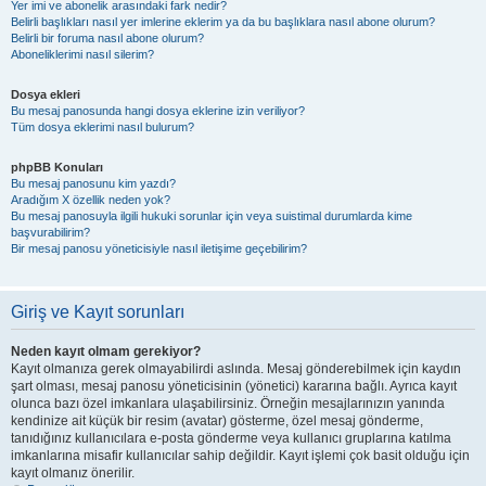
Yer imi ve abonelik arasındaki fark nedir?
Belirli başlıkları nasıl yer imlerine eklerim ya da bu başlıklara nasıl abone olurum?
Belirli bir foruma nasıl abone olurum?
Aboneliklerimi nasıl silerim?
Dosya ekleri
Bu mesaj panosunda hangi dosya eklerine izin veriliyor?
Tüm dosya eklerimi nasıl bulurum?
phpBB Konuları
Bu mesaj panosunu kim yazdı?
Aradığım X özellik neden yok?
Bu mesaj panosuyla ilgili hukuki sorunlar için veya suistimal durumlarda kime
başvurabilirim?
Bir mesaj panosu yöneticisiyle nasıl iletişime geçebilirim?
Giriş ve Kayıt sorunları
Neden kayıt olmam gerekiyor?
Kayıt olmanıza gerek olmayabilirdi aslında. Mesaj gönderebilmek için kaydın
şart olması, mesaj panosu yöneticisinin (yönetici) kararına bağlı. Ayrıca kayıt
olunca bazı özel imkanlara ulaşabilirsiniz. Örneğin mesajlarınızın yanında
kendinize ait küçük bir resim (avatar) gösterme, özel mesaj gönderme,
tanıdığınız kullanıcılara e-posta gönderme veya kullanıcı gruplarına katılma
imkanlarına misafir kullanıcılar sahip değildir. Kayıt işlemi çok basit olduğu için
kayıt olmanız önerilir.