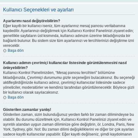
Kullanıcı Seçenekleri ve ayarları
Ayarlarımı nasıl değiştirebilirim?
Eğer kayıtlı bir kullanıcı iseniz, tüm ayarlarınız mesaj panosu veritabanına
kaydedilir. Ayarlarınızı değiştirmek için Kullanıcı Kontrol Panelinizi ziyaret edin;
genellikle sayfaların üst kısmında, kullanıcı adınızın üzerine tıkladığınızda bir
bağlantı bulunur. Bu sistem size tüm ayarlarınızı ve tercihlerinizi değiştirme izni
verecektir.
Başa dön
Kullanıcı adımın çevrimiçi kullanıcılar listesinde görüntülenmesini nasıl
önleyebilirim?
Kullanıcı Kontrol Panelinizden, “Mesaj panosu tercihleri” bölümüne
tıkladığınızda,
Çevrimiçi durumumu gizle
seçeneğini bulacaksınız. Bu seçeneği
aktifleştirdiğinizde kullanıcı adınız, çevrimiçi kullanıcılar listesinde sadece
yöneticiler, moderatörler ve kendiniz tarafından görüntülenecektir. Böylece gizli
bir kullanıcı olarak sayılacaksınız.
Başa dön
Gösterilen zamanlar yanlış!
Gösterilen zaman, sizin bulunduğunuz yerden farklı bir zaman dilimindeyse bu
olabilir. Bu durumu düzeltmek için, Kullanıcı Kontrol Panelinizi ziyaret edin ve
ayrıntılı alandan uygun zaman diliminize göre değiştirin, ör. Londra, Paris, New
York, Sydney, gibi. Not: Bu zaman dilimi değişikliklerini ve diğer bir çok ayarları
sadece kayıtlı kullanıcılar yapabilir. Eğer kayıtlı değilseniz, şimdi kaydolmanın