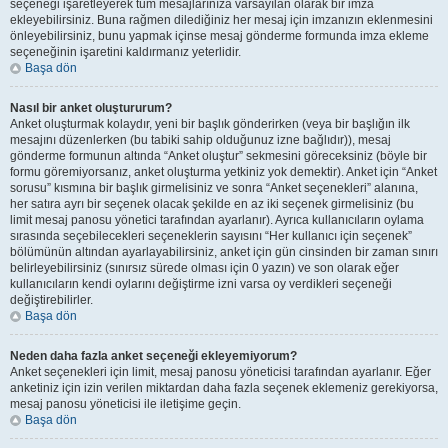
seçeneği işaretleyerek tüm mesajlarınıza varsayılan olarak bir imza
ekleyebilirsiniz. Buna rağmen dilediğiniz her mesaj için imzanızın eklenmesini
önleyebilirsiniz, bunu yapmak içinse mesaj gönderme formunda imza ekleme
seçeneğinin işaretini kaldırmanız yeterlidir.
Başa dön
Nasıl bir anket oluştururum?
Anket oluşturmak kolaydır, yeni bir başlık gönderirken (veya bir başlığın ilk
mesajını düzenlerken (bu tabiki sahip olduğunuz izne bağlıdır)), mesaj
gönderme formunun altında “Anket oluştur” sekmesini göreceksiniz (böyle bir
formu göremiyorsanız, anket oluşturma yetkiniz yok demektir). Anket için “Anket
sorusu” kısmına bir başlık girmelisiniz ve sonra “Anket seçenekleri” alanına,
her satıra ayrı bir seçenek olacak şekilde en az iki seçenek girmelisiniz (bu
limit mesaj panosu yönetici tarafından ayarlanır). Ayrıca kullanıcıların oylama
sırasında seçebilecekleri seçeneklerin sayısını “Her kullanıcı için seçenek”
bölümünün altından ayarlayabilirsiniz, anket için gün cinsinden bir zaman sınırı
belirleyebilirsiniz (sınırsız sürede olması için 0 yazın) ve son olarak eğer
kullanıcıların kendi oylarını değiştirme izni varsa oy verdikleri seçeneği
değiştirebilirler.
Başa dön
Neden daha fazla anket seçeneği ekleyemiyorum?
Anket seçenekleri için limit, mesaj panosu yöneticisi tarafından ayarlanır. Eğer
anketiniz için izin verilen miktardan daha fazla seçenek eklemeniz gerekiyorsa,
mesaj panosu yöneticisi ile iletişime geçin.
Başa dön