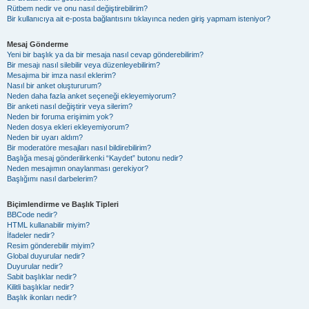
Rütbem nedir ve onu nasıl değiştirebilirim?
Bir kullanıcıya ait e-posta bağlantısını tıklayınca neden giriş yapmam isteniyor?
Mesaj Gönderme
Yeni bir başlık ya da bir mesaja nasıl cevap gönderebilirim?
Bir mesajı nasıl silebilir veya düzenleyebilirim?
Mesajıma bir imza nasıl eklerim?
Nasıl bir anket oluştururum?
Neden daha fazla anket seçeneği ekleyemiyorum?
Bir anketi nasıl değiştirir veya silerim?
Neden bir foruma erişimim yok?
Neden dosya ekleri ekleyemiyorum?
Neden bir uyarı aldım?
Bir moderatöre mesajları nasıl bildirebilirim?
Başlığa mesaj gönderilirkenki “Kaydet” butonu nedir?
Neden mesajımın onaylanması gerekiyor?
Başlığımı nasıl darbelerim?
Biçimlendirme ve Başlık Tipleri
BBCode nedir?
HTML kullanabilir miyim?
İfadeler nedir?
Resim gönderebilir miyim?
Global duyurular nedir?
Duyurular nedir?
Sabit başlıklar nedir?
Kilitli başlıklar nedir?
Başlık ikonları nedir?