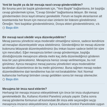
Yeni bir başlık ya da bir mesaja nasıl cevap gönderebilirim?
Bir foruma yeni bir başlık göndermek için, "Yeni Başlık" bağlantısına, bir başlığa
cevap göndermek içinse, "Cevap Gönder" bağlantısına tıklayın. Bir mesaj
göndermeden önce kayıt olmanız gerekebilir. Forum ve başlık ekranlarının alt
kısımlarında her forum için mevcut olan izinlerin bir listesini görebilirsiniz.
Örneğin: Yeni başlıklar gönderebilirsiniz, Dosya ekleri gönderebilirsiniz, v.b.
Başa dön
Bir mesajı nasıl silebilir veya düzenleyebilirim?
Mesaj panosu yöneticisi veya moderatör olmadığınız sürece, sadece kendinize
ait mesajları düzenleyebilir veya silebilirsiniz. Gönderdiğiniz bir mesajı
düzenle
butonuna tıklayarak düzenleyebilirsiniz (bu imkan bazen sadece belirli bir süre
için mevcuttur). Eğer mesajınıza birileri cevap göndermişse, başlığa
döndüğünüzde mesajınızın altında metni kaç defa düzenlediğinizi gösteren
kısa bir yazı göreceksiniz. Mesajınıza henüz cevap verilmemişse, bu not
görülmez. Ayrıca mesajınız mesaj panosu yöneticileri veya moderatörler
tarafından düzenlenince de bu metin görünmez. Buna rağmen mesajı neden
düzenlediklerine dair kendilerine has bir not bırakabilirler. Not: Normal
kullanıcılar herhangi birinden cevap geldikten sonra bir mesajı silemezler.
Başa dön
Mesajıma bir imza nasıl eklerim?
Herhangi bir mesaja imzanızı ekleyebilmek için önce bir imza oluşturmanız
gerekmektedir. Bu, Kullanıcı Kontrol Paneliniz yoluyla yapılır. Daha sonra
mesaj gönderme formunun alt kısmındaki
Bir imza ekle
seçeneğini seçip
mesajınıza imzanızı ekleyebilirsiniz. Ayrıca Kullanıcı Kontrol Panelindeki uygun