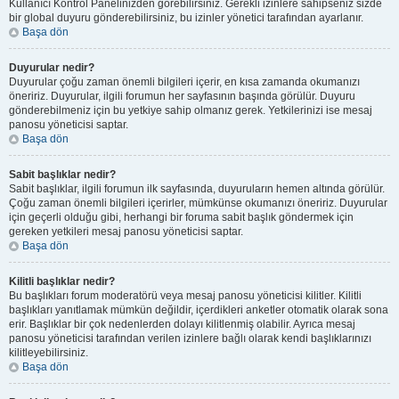
Kullanıcı Kontrol Panelinizden görebilirsiniz. Gerekli izinlere sahipseniz sizde
bir global duyuru gönderebilirsiniz, bu izinler yönetici tarafından ayarlanır.
Başa dön
Duyurular nedir?
Duyurular çoğu zaman önemli bilgileri içerir, en kısa zamanda okumanızı
öneririz. Duyurular, ilgili forumun her sayfasının başında görülür. Duyuru
gönderebilmeniz için bu yetkiye sahip olmanız gerek. Yetkilerinizi ise mesaj
panosu yöneticisi saptar.
Başa dön
Sabit başlıklar nedir?
Sabit başlıklar, ilgili forumun ilk sayfasında, duyuruların hemen altında görülür.
Çoğu zaman önemli bilgileri içerirler, mümkünse okumanızı öneririz. Duyurular
için geçerli olduğu gibi, herhangi bir foruma sabit başlık göndermek için
gereken yetkileri mesaj panosu yöneticisi saptar.
Başa dön
Kilitli başlıklar nedir?
Bu başlıkları forum moderatörü veya mesaj panosu yöneticisi kilitler. Kilitli
başlıkları yanıtlamak mümkün değildir, içerdikleri anketler otomatik olarak sona
erir. Başlıklar bir çok nedenlerden dolayı kilitlenmiş olabilir. Ayrıca mesaj
panosu yöneticisi tarafından verilen izinlere bağlı olarak kendi başlıklarınızı
kilitleyebilirsiniz.
Başa dön