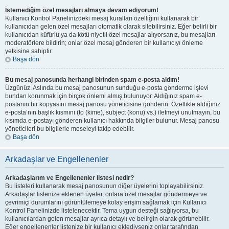
İstemediğim özel mesajları almaya devam ediyorum!
Kullanıcı Kontrol Panelinizdeki mesaj kuralları özelliğini kullanarak bir
kullanıcıdan gelen özel mesajları otomatik olarak silebilirsiniz. Eğer belirli bir
kullanıcıdan küfürlü ya da kötü niyetli özel mesajlar alıyorsanız, bu mesajları
moderatörlere bildirin; onlar özel mesaj gönderen bir kullanıcıyı önleme
yetkisine sahiptir.
Başa dön
Bu mesaj panosunda herhangi birinden spam e-posta aldım!
Üzgünüz. Aslında bu mesaj panosunun sunduğu e-posta gönderme işlevi
bundan korunmak için birçok önlemi almış bulunuyor. Aldığınız spam e-
postanın bir kopyasını mesaj panosu yöneticisine gönderin. Özellikle aldığınız
e-posta’nın başlık kısmını (to (kime), subject (konu) vs.) iletmeyi unutmayın, bu
kısımda e-postayı gönderen kullanıcı hakkında bilgiler bulunur. Mesaj panosu
yöneticileri bu bilgilerle meseleyi takip edebilir.
Başa dön
Arkadaşlar ve Engellenenler
Arkadaşlarım ve Engellenenler listesi nedir?
Bu listeleri kullanarak mesaj panosunun diğer üyelerini toplayabilirsiniz.
Arkadaşlar listenize eklenen üyeler, onlara özel mesajlar göndermeye ve
çevrimiçi durumlarını görüntülemeye kolay erişim sağlamak için Kullanıcı
Kontrol Panelinizde listelenecektir. Tema uygun desteği sağlıyorsa, bu
kullanıcılardan gelen mesajlar ayrıca detaylı ve belirgin olarak görünebilir.
Eğer engellenenler listenize bir kullanıcı eklediyseniz onlar tarafından