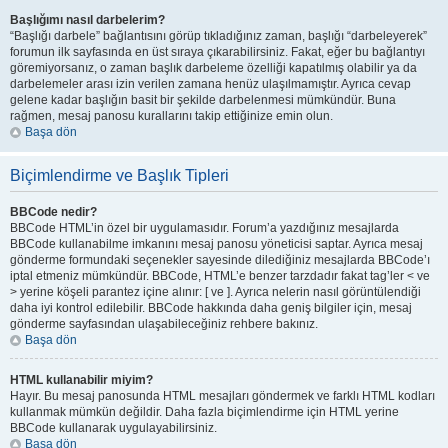
Başlığımı nasıl darbelerim?
“Başlığı darbele” bağlantısını görüp tıkladığınız zaman, başlığı “darbeleyerek”
forumun ilk sayfasında en üst sıraya çıkarabilirsiniz. Fakat, eğer bu bağlantıyı
göremiyorsanız, o zaman başlık darbeleme özelliği kapatılmış olabilir ya da
darbelemeler arası izin verilen zamana henüz ulaşılmamıştır. Ayrıca cevap
gelene kadar başlığın basit bir şekilde darbelenmesi mümkündür. Buna
rağmen, mesaj panosu kurallarını takip ettiğinize emin olun.
Başa dön
Biçimlendirme ve Başlık Tipleri
BBCode nedir?
BBCode HTML’in özel bir uygulamasıdır. Forum’a yazdığınız mesajlarda
BBCode kullanabilme imkanını mesaj panosu yöneticisi saptar. Ayrıca mesaj
gönderme formundaki seçenekler sayesinde dilediğiniz mesajlarda BBCode’ı
iptal etmeniz mümkündür. BBCode, HTML’e benzer tarzdadır fakat tag’ler < ve
> yerine köşeli parantez içine alınır: [ ve ]. Ayrıca nelerin nasıl görüntülendiği
daha iyi kontrol edilebilir. BBCode hakkında daha geniş bilgiler için, mesaj
gönderme sayfasından ulaşabileceğiniz rehbere bakınız.
Başa dön
HTML kullanabilir miyim?
Hayır. Bu mesaj panosunda HTML mesajları göndermek ve farklı HTML kodları
kullanmak mümkün değildir. Daha fazla biçimlendirme için HTML yerine
BBCode kullanarak uygulayabilirsiniz.
Başa dön