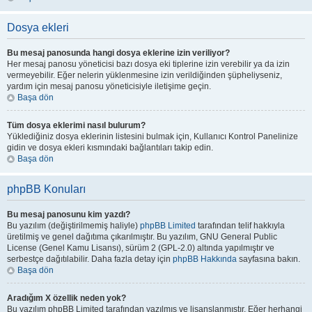
Dosya ekleri
Bu mesaj panosunda hangi dosya eklerine izin veriliyor?
Her mesaj panosu yöneticisi bazı dosya eki tiplerine izin verebilir ya da izin
vermeyebilir. Eğer nelerin yüklenmesine izin verildiğinden şüpheliyseniz,
yardım için mesaj panosu yöneticisiyle iletişime geçin.
Başa dön
Tüm dosya eklerimi nasıl bulurum?
Yüklediğiniz dosya eklerinin listesini bulmak için, Kullanıcı Kontrol Panelinize
gidin ve dosya ekleri kısmındaki bağlantıları takip edin.
Başa dön
phpBB Konuları
Bu mesaj panosunu kim yazdı?
Bu yazılım (değiştirilmemiş haliyle)
phpBB Limited
tarafından telif hakkıyla
üretilmiş ve genel dağıtıma çıkarılmıştır. Bu yazılım, GNU General Public
License (Genel Kamu Lisansı), sürüm 2 (GPL-2.0) altında yapılmıştır ve
serbestçe dağıtılabilir. Daha fazla detay için
phpBB Hakkında
sayfasına bakın.
Başa dön
Aradığım X özellik neden yok?
Bu yazılım phpBB Limited tarafından yazılmış ve lisanslanmıştır. Eğer herhangi