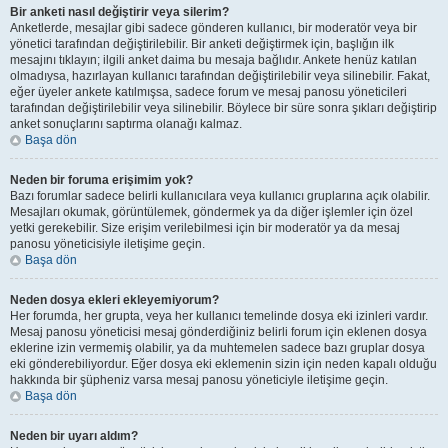
Bir anketi nasıl değiştirir veya silerim?
Anketlerde, mesajlar gibi sadece gönderen kullanıcı, bir moderatör veya bir
yönetici tarafından değiştirilebilir. Bir anketi değiştirmek için, başlığın ilk
mesajını tıklayın; ilgili anket daima bu mesaja bağlıdır. Ankete henüz katılan
olmadıysa, hazırlayan kullanıcı tarafından değiştirilebilir veya silinebilir. Fakat,
eğer üyeler ankete katılmışsa, sadece forum ve mesaj panosu yöneticileri
tarafından değiştirilebilir veya silinebilir. Böylece bir süre sonra şıkları değiştirip
anket sonuçlarını saptırma olanağı kalmaz.
Başa dön
Neden bir foruma erişimim yok?
Bazı forumlar sadece belirli kullanıcılara veya kullanıcı gruplarına açık olabilir.
Mesajları okumak, görüntülemek, göndermek ya da diğer işlemler için özel
yetki gerekebilir. Size erişim verilebilmesi için bir moderatör ya da mesaj
panosu yöneticisiyle iletişime geçin.
Başa dön
Neden dosya ekleri ekleyemiyorum?
Her forumda, her grupta, veya her kullanıcı temelinde dosya eki izinleri vardır.
Mesaj panosu yöneticisi mesaj gönderdiğiniz belirli forum için eklenen dosya
eklerine izin vermemiş olabilir, ya da muhtemelen sadece bazı gruplar dosya
eki gönderebiliyordur. Eğer dosya eki eklemenin sizin için neden kapalı olduğu
hakkında bir şüpheniz varsa mesaj panosu yöneticiyle iletişime geçin.
Başa dön
Neden bir uyarı aldım?