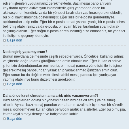
edilen işlemleri uygulamanız gerekmektedir. Bazı mesaj panoları yeni
kayıtlarda ayrıca aktivasyon istemektedir, giriş yapmadan önce bu
aktivasyonun kendiniz ya da bir yönetici tarafından yapılması gerekmektedir;
bu bilgi kayıt sırasında gösterilmiştir. Eğer size bir e-posta gönderildiyse,
açıklamaları takip edin. Eğer bir e-posta almadıysanız, yanlış bir e-posta adresi
belirtmiş olabilirsiniz ya da e-posta, bir spam filtresi tarafından spam olarak
seçilmiş olabilir. Eğer doğru e-posta adresi belirttiğinize eminseniz, bir yönetici
ile iletişime geçmeyi deneyin.
Başa dön
Neden giriş yapamıyorum?
Bunun meydana gelmesinde çeşitli sebepler vardır. Öncelikle, kullanıcı adınız
ve şifrenizi doğru olarak girdiğinizden emin olmalısınız. Eğer kullanıcı adı ve
şifrenizin doğruluğundan eminseniz, bir mesaj panosu yöneticisi ile iletişime
geçerek mesaj panosundan yasaklanıp yasaklanmadığınızdan emin olun.
Eğer sorun bu da değilse web sitesi sahibi mesaj panosu için yanlış ayar
yapmış olabilir ve bunu düzeltmesi gerekebilir.
Başa dön
Daha önce kayıt olmuştum ama artık giriş yapamıyorum?!
Bazı sebeplerden dolayı bir yönetici hesabınızı deaktif etmiş ya da silmiş
olabilir. Ayrıca, bazı mesaj panoları veritabanını azaltmak için uzun bir süredir
mesaj göndermeyen kullanıcıları periyodik aralıklarla silerler. Eğer bu olmuşsa,
tekrar kayıt olmayı deneyin ve tartışmalara katılın.
Başa dön