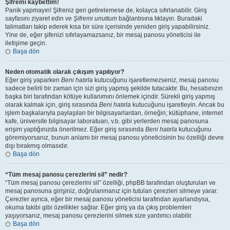
Şifremi kaybettim!
Panik yapmayın! Şifreniz geri getirelemese de, kolayca sıfırlanabilir. Giriş
sayfasını ziyaret edin ve
Şifremi unuttum
bağlantısına tıklayın. Buradaki
talimatları takip ederek kısa bir süre içerisinde yeniden giriş yapabilirsiniz.
Yine de, eğer şifenizi sıfırlayamazsanız, bir mesaj panosu yöneticisi ile
iletişime geçin.
Başa dön
Neden otomatik olarak çıkışım yapılıyor?
Eğer giriş yaparken
Beni hatırla
kutucuğunu işaretlemezseniz, mesaj panosu
sadece belirli bir zaman için sizi giriş yapmış şekilde tutacaktır. Bu, hesabınızın
başka biri tarafından kötüye kullanımını önlemek içindir. Sürekli giriş yapmış
olarak kalmak için, giriş sırasında
Beni hatırla
kutucuğunu işaretleyin. Ancak bu
işlem başkalarıyla paylaşılan bir bilgisayarlardan, örneğin; kütüphane, internet
kafe, üniversite bilgisayar laboratuarı, v.b. gibi yerlerden mesaj panosuna
erişim yaptığınızda önerilmez. Eğer giriş sırasında
Beni hatırla
kutucuğunu
göremiyorsanız, bunun anlamı bir mesaj panosu yöneticisinin bu özelliği devre
dışı bırakmış olmasıdır.
Başa dön
“Tüm mesaj panosu çerezlerini sil” nedir?
“Tüm mesaj panosu çerezlerini sil” özelliği, phpBB tarafından oluşturulan ve
mesaj panosuna girişiniz, doğrulanmanız için tutulan çerezleri silmeye yarar.
Çerezler ayrıca, eğer bir mesaj panosu yöneticisi tarafından ayarlandıysa,
okuma takibi gibi özellikler sağlar. Eğer giriş ya da çıkış problemleri
yaşıyorsanız, mesaj panosu çerezlerini silmek size yardımcı olabilir.
Başa dön