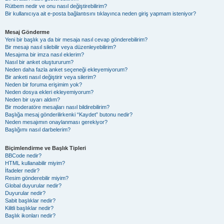
Rütbem nedir ve onu nasıl değiştirebilirim?
Bir kullanıcıya ait e-posta bağlantısını tıklayınca neden giriş yapmam isteniyor?
Mesaj Gönderme
Yeni bir başlık ya da bir mesaja nasıl cevap gönderebilirim?
Bir mesajı nasıl silebilir veya düzenleyebilirim?
Mesajıma bir imza nasıl eklerim?
Nasıl bir anket oluştururum?
Neden daha fazla anket seçeneği ekleyemiyorum?
Bir anketi nasıl değiştirir veya silerim?
Neden bir foruma erişimim yok?
Neden dosya ekleri ekleyemiyorum?
Neden bir uyarı aldım?
Bir moderatöre mesajları nasıl bildirebilirim?
Başlığa mesaj gönderilirkenki “Kaydet” butonu nedir?
Neden mesajımın onaylanması gerekiyor?
Başlığımı nasıl darbelerim?
Biçimlendirme ve Başlık Tipleri
BBCode nedir?
HTML kullanabilir miyim?
İfadeler nedir?
Resim gönderebilir miyim?
Global duyurular nedir?
Duyurular nedir?
Sabit başlıklar nedir?
Kilitli başlıklar nedir?
Başlık ikonları nedir?