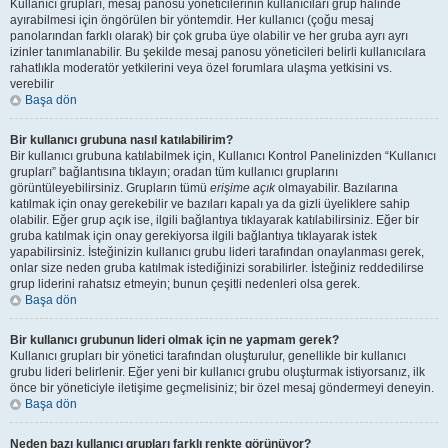
Kullanıcı grupları, mesaj panosu yöneticilerinin kullanıcıları grup halinde
ayırabilmesi için öngörülen bir yöntemdir. Her kullanıcı (çoğu mesaj
panolarından farklı olarak) bir çok gruba üye olabilir ve her gruba ayrı ayrı
izinler tanımlanabilir. Bu şekilde mesaj panosu yöneticileri belirli kullanıcılara
rahatlıkla moderatör yetkilerini veya özel forumlara ulaşma yetkisini vs.
verebilir
Başa dön
Bir kullanıcı grubuna nasıl katılabilirim?
Bir kullanıcı grubuna katılabilmek için, Kullanıcı Kontrol Panelinizden “Kullanıcı
grupları” bağlantısına tıklayın; oradan tüm kullanıcı gruplarını
görüntüleyebilirsiniz. Grupların tümü
erişime açık
olmayabilir. Bazılarına
katılmak için onay gerekebilir ve bazıları kapalı ya da gizli üyeliklere sahip
olabilir. Eğer grup açık ise, ilgili bağlantıya tıklayarak katılabilirsiniz. Eğer bir
gruba katılmak için onay gerekiyorsa ilgili bağlantıya tıklayarak istek
yapabilirsiniz. İsteğinizin kullanıcı grubu lideri tarafından onaylanması gerek,
onlar size neden gruba katılmak istediğinizi sorabilirler. İsteğiniz reddedilirse
grup liderini rahatsız etmeyin; bunun çeşitli nedenleri olsa gerek.
Başa dön
Bir kullanıcı grubunun lideri olmak için ne yapmam gerek?
Kullanıcı grupları bir yönetici tarafından oluşturulur, genellikle bir kullanıcı
grubu lideri belirlenir. Eğer yeni bir kullanıcı grubu oluşturmak istiyorsanız, ilk
önce bir yöneticiyle iletişime geçmelisiniz; bir özel mesaj göndermeyi deneyin.
Başa dön
Neden bazı kullanıcı grupları farklı renkte görünüyor?