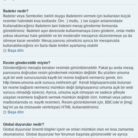
İfadeler nedir?
İfadeler veya Semboller, belirli duygu ifadelerini vermek için kullanılan küçük
resimler halindeki kısa kodlardır. Örn. :) mutlu, :( ise üzgün anlamındadır.
Kullanabileceğiniz ifadelerin tam listesini mesaj gönderme formunda
görebilirsiniz. İfadeleri aşırı derecede kullanmamaya özen gösterin, onlar metin
yoksa okunmaz hale gelebilir ve bir moderatör mesajınızı düzenlemeye ya da
silmeye karar verebilir. Mesaj panosu yöneticisi ayrıca bir mesajınızda
kullanabileceğiniz en fazla ifade limitini ayarlamış olabilir
Başa dön
Resim gönderebilir miyim?
Gönderdiğiniz mesajla beraber resimde görüntülenebilir. Fakat şu anda mesaj
panosuna doğrudan resim göndermek mümkün değildir. Bu yüzden umuma
açık bir web sunucusunda kayıtlı bir resme bağlantı vermeniz gerek, örn.
http://www.umuma-acik-sunucu.net/resim.gif . Kendi bilgisayarınızda bulunan
bir resme bağlantı vermeniz mümkün değil (bilgisayarınız umuma açık bir web
sunucu olmadığı sürece). Ayrıca, umuma açık olmayan ve sadece şifreyle
ulaşılan resimlere bağlantı vermek mümkün değildir (örn. hotmail veya yahoo
mailboxlarında vs. kayıtlı resimler). Resim görüntülemek için, BBCode’ın [img]
tag’ini ya da (müsaade verilmişse) HTML kullanabilirsiniz.
Başa dön
Global duyurular nedir?
Global duyurular önemli bilgiler içerir ve onları mümkün olan en kısa zamanda
okumalısınız. Global duyurular her forumun başında görünecektir ve ayrıca