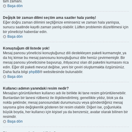
tam zamanı.
Başa dön
Değişik bir zaman dilimi seçtim ama saatler hala yanlış!
Eğer doğru zaman dilimini seçtiğinize eminseniz ve zaman hala yanlışsa,
sunucu saatinde kayıtlı zaman yanlış olabilir. Lütfen problemin düzeltilmesi için
bir yöneticiyi haberdar edin.
Başa dön
Konuştuğum dil listede yok!
Mesaj panosu yöneticisi konuştuğunuz dili destekleyen paketi kurmamıştır, ya
da hiç kimse bu mesaj panosunu konuştuğunuz dile henüz çevirmemiştir. Bir
mesaj panosu yöneticisine başvurup, ihtiyacınız olan dil paketini kurmasını rica
edin. Eğer dil paketi mevcut değilse, yeni bir çeviri oluşturmakta özgürsünüz.
Daha fazla bilgi
phpBB
® websitesinde bulunabilir.
Başa dön
Kullanıcı adımın yanındaki resim nedir?
Mesajları görüntülerken kullanıcı adı ile birlikte iki tane resim görüntülenebilir.
Bunlardan bir tanesi rütbeniz ile ilişkilendirilmiş; genellikle yıldız, blok ya da
nokta şeklinde; mesaj panosundaki durumunuzu veya gönderdiğiniz mesaj
sayısına göre değişkenlik gösteren bir resim olabilir. Diğeri ise, çoğunlukla
büyük boyda, her kullanıcı için kişisel ya da benzersiz, avatar olarak bilinen bir
resimdir.
Başa dön