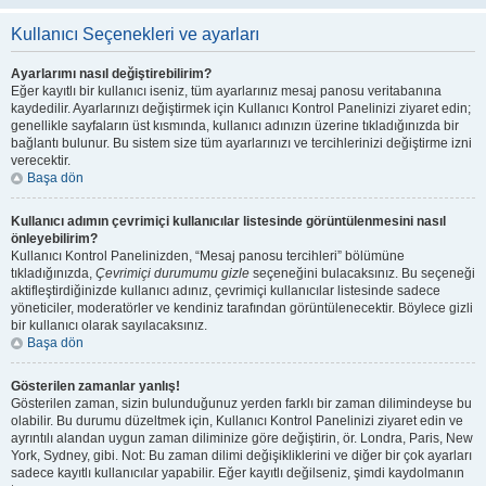
Kullanıcı Seçenekleri ve ayarları
Ayarlarımı nasıl değiştirebilirim?
Eğer kayıtlı bir kullanıcı iseniz, tüm ayarlarınız mesaj panosu veritabanına
kaydedilir. Ayarlarınızı değiştirmek için Kullanıcı Kontrol Panelinizi ziyaret edin;
genellikle sayfaların üst kısmında, kullanıcı adınızın üzerine tıkladığınızda bir
bağlantı bulunur. Bu sistem size tüm ayarlarınızı ve tercihlerinizi değiştirme izni
verecektir.
Başa dön
Kullanıcı adımın çevrimiçi kullanıcılar listesinde görüntülenmesini nasıl
önleyebilirim?
Kullanıcı Kontrol Panelinizden, “Mesaj panosu tercihleri” bölümüne
tıkladığınızda,
Çevrimiçi durumumu gizle
seçeneğini bulacaksınız. Bu seçeneği
aktifleştirdiğinizde kullanıcı adınız, çevrimiçi kullanıcılar listesinde sadece
yöneticiler, moderatörler ve kendiniz tarafından görüntülenecektir. Böylece gizli
bir kullanıcı olarak sayılacaksınız.
Başa dön
Gösterilen zamanlar yanlış!
Gösterilen zaman, sizin bulunduğunuz yerden farklı bir zaman dilimindeyse bu
olabilir. Bu durumu düzeltmek için, Kullanıcı Kontrol Panelinizi ziyaret edin ve
ayrıntılı alandan uygun zaman diliminize göre değiştirin, ör. Londra, Paris, New
York, Sydney, gibi. Not: Bu zaman dilimi değişikliklerini ve diğer bir çok ayarları
sadece kayıtlı kullanıcılar yapabilir. Eğer kayıtlı değilseniz, şimdi kaydolmanın