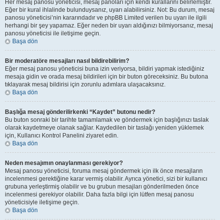
Her mesaj panosu yöneticisi, mesaj panoları için kendi kurallarını belirlemiştir.
Eğer bir kural ihlalinde bulunduysanız, uyarı alabilirsiniz. Not: Bu durum, mesaj
panosu yöneticisi’nin kararındadır ve phpBB Limited verilen bu uyarı ile ilgili
herhangi bir şey yapamaz. Eğer neden bir uyarı aldığınızı bilmiyorsanız, mesaj
panosu yöneticisi ile iletişime geçin.
Başa dön
Bir moderatöre mesajları nasıl bildirebilirim?
Eğer mesaj panosu yöneticisi buna izin veriyorsa, bildiri yapmak istediğiniz
mesaja gidin ve orada mesaj bildirileri için bir buton göreceksiniz. Bu butona
tıklayarak mesaj bildirisi için zorunlu adımlara ulaşacaksınız.
Başa dön
Başlığa mesaj gönderilirkenki “Kaydet” butonu nedir?
Bu buton sonraki bir tarihte tamamlamak ve göndermek için başlığınızı taslak
olarak kaydetmeye olanak sağlar. Kaydedilen bir taslağı yeniden yüklemek
için, Kullanıcı Kontrol Panelini ziyaret edin.
Başa dön
Neden mesajımın onaylanması gerekiyor?
Mesaj panosu yöneticisi, foruma mesaj göndermek için ilk önce mesajların
incelenmesi gerektiğine karar vermiş olabilir. Ayrıca yönetici, sizi bir kullanıcı
grubuna yerleştirmiş olabilir ve bu grubun mesajları gönderilmeden önce
incelenmesi gerekiyor olabilir. Daha fazla bilgi için lütfen mesaj panosu
yöneticisiyle iletişime geçin.
Başa dön