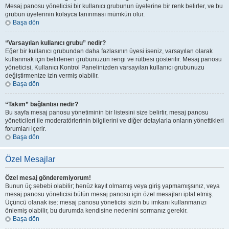
Mesaj panosu yöneticisi bir kullanıcı grubunun üyelerine bir renk belirler, ve bu
grubun üyelerinin kolayca tanınması mümkün olur.
Başa dön
“Varsayılan kullanıcı grubu” nedir?
Eğer bir kullanıcı grubundan daha fazlasının üyesi iseniz, varsayılan olarak
kullanmak için belirlenen grubunuzun rengi ve rütbesi gösterilir. Mesaj panosu
yöneticisi, Kullanıcı Kontrol Panelinizden varsayılan kullanıcı grubunuzu
değiştirmenize izin vermiş olabilir.
Başa dön
“Takım” bağlantısı nedir?
Bu sayfa mesaj panosu yönetiminin bir listesini size belirtir, mesaj panosu
yöneticileri ile moderatörlerinin bilgilerini ve diğer detaylarla onların yönettikleri
forumları içerir.
Başa dön
Özel Mesajlar
Özel mesaj gönderemiyorum!
Bunun üç sebebi olabilir; henüz kayıt olmamış veya giriş yapmamışsınız, veya
mesaj panosu yöneticisi bütün mesaj panosu için özel mesajları iptal etmiş.
Üçüncü olanak ise: mesaj panosu yöneticisi sizin bu imkanı kullanmanızı
önlemiş olabilir, bu durumda kendisine nedenini sormanız gerekir.
Başa dön