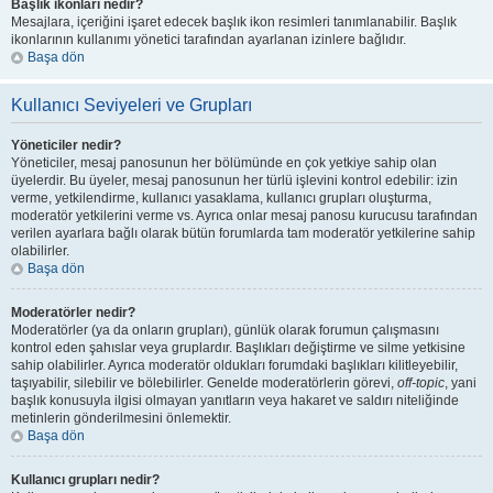
Başlık ikonları nedir?
Mesajlara, içeriğini işaret edecek başlık ikon resimleri tanımlanabilir. Başlık
ikonlarının kullanımı yönetici tarafından ayarlanan izinlere bağlıdır.
Başa dön
Kullanıcı Seviyeleri ve Grupları
Yöneticiler nedir?
Yöneticiler, mesaj panosunun her bölümünde en çok yetkiye sahip olan
üyelerdir. Bu üyeler, mesaj panosunun her türlü işlevini kontrol edebilir: izin
verme, yetkilendirme, kullanıcı yasaklama, kullanıcı grupları oluşturma,
moderatör yetkilerini verme vs. Ayrıca onlar mesaj panosu kurucusu tarafından
verilen ayarlara bağlı olarak bütün forumlarda tam moderatör yetkilerine sahip
olabilirler.
Başa dön
Moderatörler nedir?
Moderatörler (ya da onların grupları), günlük olarak forumun çalışmasını
kontrol eden şahıslar veya gruplardır. Başlıkları değiştirme ve silme yetkisine
sahip olabilirler. Ayrıca moderatör oldukları forumdaki başlıkları kilitleyebilir,
taşıyabilir, silebilir ve bölebilirler. Genelde moderatörlerin görevi,
off-topic
, yani
başlık konusuyla ilgisi olmayan yanıtların veya hakaret ve saldırı niteliğinde
metinlerin gönderilmesini önlemektir.
Başa dön
Kullanıcı grupları nedir?