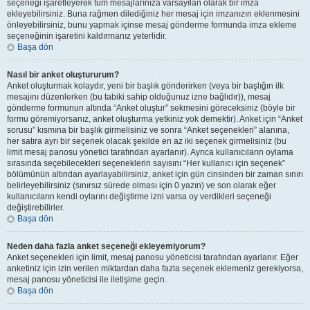
seçeneği işaretleyerek tüm mesajlarınıza varsayılan olarak bir imza
ekleyebilirsiniz. Buna rağmen dilediğiniz her mesaj için imzanızın eklenmesini
önleyebilirsiniz, bunu yapmak içinse mesaj gönderme formunda imza ekleme
seçeneğinin işaretini kaldırmanız yeterlidir.
Başa dön
Nasıl bir anket oluştururum?
Anket oluşturmak kolaydır, yeni bir başlık gönderirken (veya bir başlığın ilk
mesajını düzenlerken (bu tabiki sahip olduğunuz izne bağlıdır)), mesaj
gönderme formunun altında “Anket oluştur” sekmesini göreceksiniz (böyle bir
formu göremiyorsanız, anket oluşturma yetkiniz yok demektir). Anket için “Anket
sorusu” kısmına bir başlık girmelisiniz ve sonra “Anket seçenekleri” alanına,
her satıra ayrı bir seçenek olacak şekilde en az iki seçenek girmelisiniz (bu
limit mesaj panosu yönetici tarafından ayarlanır). Ayrıca kullanıcıların oylama
sırasında seçebilecekleri seçeneklerin sayısını “Her kullanıcı için seçenek”
bölümünün altından ayarlayabilirsiniz, anket için gün cinsinden bir zaman sınırı
belirleyebilirsiniz (sınırsız sürede olması için 0 yazın) ve son olarak eğer
kullanıcıların kendi oylarını değiştirme izni varsa oy verdikleri seçeneği
değiştirebilirler.
Başa dön
Neden daha fazla anket seçeneği ekleyemiyorum?
Anket seçenekleri için limit, mesaj panosu yöneticisi tarafından ayarlanır. Eğer
anketiniz için izin verilen miktardan daha fazla seçenek eklemeniz gerekiyorsa,
mesaj panosu yöneticisi ile iletişime geçin.
Başa dön