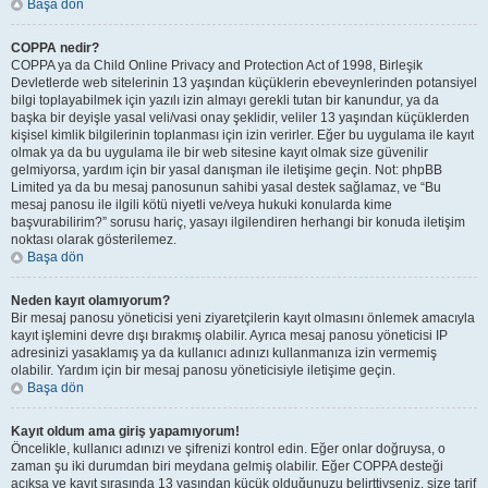
Başa dön
COPPA nedir?
COPPA ya da Child Online Privacy and Protection Act of 1998, Birleşik
Devletlerde web sitelerinin 13 yaşından küçüklerin ebeveynlerinden potansiyel
bilgi toplayabilmek için yazılı izin almayı gerekli tutan bir kanundur, ya da
başka bir deyişle yasal veli/vasi onay şeklidir, veliler 13 yaşından küçüklerden
kişisel kimlik bilgilerinin toplanması için izin verirler. Eğer bu uygulama ile kayıt
olmak ya da bu uygulama ile bir web sitesine kayıt olmak size güvenilir
gelmiyorsa, yardım için bir yasal danışman ile iletişime geçin. Not: phpBB
Limited ya da bu mesaj panosunun sahibi yasal destek sağlamaz, ve “Bu
mesaj panosu ile ilgili kötü niyetli ve/veya hukuki konularda kime
başvurabilirim?” sorusu hariç, yasayı ilgilendiren herhangi bir konuda iletişim
noktası olarak gösterilemez.
Başa dön
Neden kayıt olamıyorum?
Bir mesaj panosu yöneticisi yeni ziyaretçilerin kayıt olmasını önlemek amacıyla
kayıt işlemini devre dışı bırakmış olabilir. Ayrıca mesaj panosu yöneticisi IP
adresinizi yasaklamış ya da kullanıcı adınızı kullanmanıza izin vermemiş
olabilir. Yardım için bir mesaj panosu yöneticisiyle iletişime geçin.
Başa dön
Kayıt oldum ama giriş yapamıyorum!
Öncelikle, kullanıcı adınızı ve şifrenizi kontrol edin. Eğer onlar doğruysa, o
zaman şu iki durumdan biri meydana gelmiş olabilir. Eğer COPPA desteği
açıksa ve kayıt sırasında 13 yaşından küçük olduğunuzu belirttiyseniz, size tarif