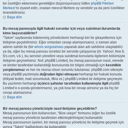
bir özelliğin eklenmesi gerektiğini düşünüyorsanız lütfen
phpBB Fikirleri
Merkezi
’ni ziyaret edin, oradan mevcut fikirlere oy verebilir ya da yeni özellikler
önerebilirsiniz.
Başa dön
Bu mesaj panosuyla ilgili hukuki sorunlar için veya suistimal durumlarda
kime başvurabilirim?
“Takım” sayfasında listelenmiş yöneticilerin herhangi biri ile şikayetleriniz için
iletişime geçebilirsiniz. Eğer onlardan cevap alamıyorsanız, o zaman alan
adının sahibi ile (bir
whois sorgulaması
yaparak alan adı sahibine ulaşılabilir)
ya da, eğer bu mesaj panosu ücretsiz bir serviste çalışıyorsa (ör. Yahoo!, free.fr,
f2s.com, v.b.), bu servisin yönetimi veya suistimal konularla ilgilenen bölümüyle
iletişime geçmelisiniz. Not: phpBB Limited, bu mesaj panosunun nasıl, nerede
ve kimler tarafından kullanıldığı konusunda bir bilgisi olmadığı için
kesinlikle
yargılanamaz
ve her ne olursa olsun sorumlu tutulamaz. phpBB.com sitesiyle
veya phpBB yazılımıyla
doğrudan ilgisi olmayan
herhangi bir hukuki konuda
(ihtiyati tedbir, mali sorumluluk, iftira vs.) phpBB Limited ile iletişime geçmeyin.
Bu yazılımın herhangi
üçüncü şahıslar tarafından kullanımıyla ilgili
phpBB
Limited’e e-posta gönderirseniz, ya çok kısa bir cevap alırsınız ya da hiç bir
cevap alamazsınız.
Başa dön
Bir mesaj panosu yöneticisiyle nasıl iletişime geçebilirim?
Mesaj panosunun tüm kullanıcıları, “Bize ulaşın” formunu (eğer bu özellik
mesaj panosu yöneticisi tarafından etkinleştirilmişse) kullanabilir.
Mesaj panosunun üyeleri, bir mesaj panosu yöneticisi ile iletişime geçmek için
ayrıca “Takım” bağlantısını da kullanabilir.