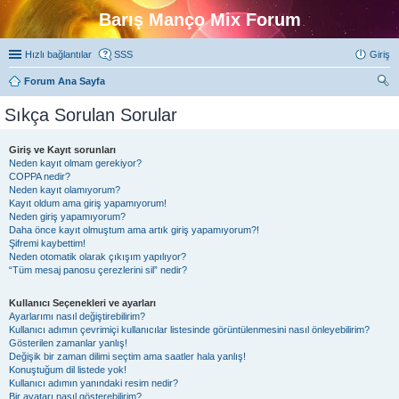
Barış Manço Mix Forum
Hızlı bağlantılar
SSS
Giriş
Forum Ana Sayfa
ra
Sıkça Sorulan Sorular
Giriş ve Kayıt sorunları
Neden kayıt olmam gerekiyor?
COPPA nedir?
Neden kayıt olamıyorum?
Kayıt oldum ama giriş yapamıyorum!
Neden giriş yapamıyorum?
Daha önce kayıt olmuştum ama artık giriş yapamıyorum?!
Şifremi kaybettim!
Neden otomatik olarak çıkışım yapılıyor?
“Tüm mesaj panosu çerezlerini sil” nedir?
Kullanıcı Seçenekleri ve ayarları
Ayarlarımı nasıl değiştirebilirim?
Kullanıcı adımın çevrimiçi kullanıcılar listesinde görüntülenmesini nasıl önleyebilirim?
Gösterilen zamanlar yanlış!
Değişik bir zaman dilimi seçtim ama saatler hala yanlış!
Konuştuğum dil listede yok!
Kullanıcı adımın yanındaki resim nedir?
Bir avatarı nasıl gösterebilirim?