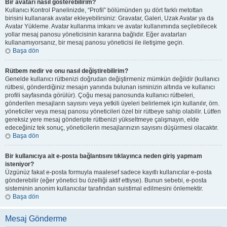
Bir avatarı nasıl gösterebilirim?
Kullanıcı Kontrol Panelinizde, “Profil” bölümünden şu dört farklı metottan
birisini kullanarak avatar ekleyebilirsiniz: Gravatar, Galeri, Uzak Avatar ya da
Avatar Yükleme. Avatar kullanma imkanı ve avatar kullanımında seçilebilecek
yollar mesaj panosu yöneticisinin kararına bağlıdır. Eğer avatarları
kullanamıyorsanız, bir mesaj panosu yöneticisi ile iletişime geçin.
Başa dön
Rütbem nedir ve onu nasıl değiştirebilirim?
Genelde kullanıcı rütbenizi doğrudan değiştirmeniz mümkün değildir (kullanıcı
rütbesi, gönderdiğiniz mesajın yanında bulunan isminizin altında ve kullanıcı
profili sayfasında görülür). Çoğu mesaj panosunda kullanıcı rütbeleri,
gönderilen mesajların sayısını veya yetkili üyeleri belirlemek için kullanılır, örn.
yöneticiler veya mesaj panosu yöneticileri özel bir rütbeye sahip olabilir. Lütfen
gereksiz yere mesaj gönderipte rütbenizi yükseltmeye çalışmayın, elde
edeceğiniz tek sonuç, yöneticilerin mesajlarınızın sayısını düşürmesi olacaktır.
Başa dön
Bir kullanıcıya ait e-posta bağlantısını tıklayınca neden giriş yapmam
isteniyor?
Üzgünüz fakat e-posta formuyla maalesef sadece kayıtlı kullanıcılar e-posta
gönderebilir (eğer yönetici bu özelliği aktif ettiyse). Bunun sebebi, e-posta
sisteminin anonim kullanıcılar tarafından suistimal edilmesini önlemektir.
Başa dön
Mesaj Gönderme