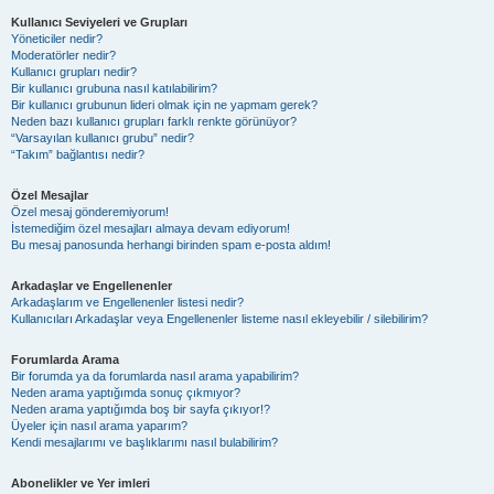
Kullanıcı Seviyeleri ve Grupları
Yöneticiler nedir?
Moderatörler nedir?
Kullanıcı grupları nedir?
Bir kullanıcı grubuna nasıl katılabilirim?
Bir kullanıcı grubunun lideri olmak için ne yapmam gerek?
Neden bazı kullanıcı grupları farklı renkte görünüyor?
“Varsayılan kullanıcı grubu” nedir?
“Takım” bağlantısı nedir?
Özel Mesajlar
Özel mesaj gönderemiyorum!
İstemediğim özel mesajları almaya devam ediyorum!
Bu mesaj panosunda herhangi birinden spam e-posta aldım!
Arkadaşlar ve Engellenenler
Arkadaşlarım ve Engellenenler listesi nedir?
Kullanıcıları Arkadaşlar veya Engellenenler listeme nasıl ekleyebilir / silebilirim?
Forumlarda Arama
Bir forumda ya da forumlarda nasıl arama yapabilirim?
Neden arama yaptığımda sonuç çıkmıyor?
Neden arama yaptığımda boş bir sayfa çıkıyor!?
Üyeler için nasıl arama yaparım?
Kendi mesajlarımı ve başlıklarımı nasıl bulabilirim?
Abonelikler ve Yer imleri