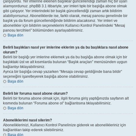
çalışıyordu. Yer imlerine eklenen başlıklar güncellendiği zaman hiç bir uyarı
alamıyordunuz. phpBB 3.1 itibariyle, yer imleri tıpkı bir başlığa abone olmak
gibi çalışıyor. Yer imlerindeki bir başlık güncellendiği zaman artık bildirim
alabiliyorsunuz. Aboneliklerde ise, farklı olarak, mesaj panosu genelinde bir
başlık ya da forum güncellendiğinde bildirim alacaksınız. Yer imleri ve
abonelikler için bildirim seçeneklerini Kullanıcı Kontrol Panelindeki “Mesaj
panosu tercihleri” bölümünden ayarlayabilirsiniz.
Başa dön
Belirli başlıkları nasıl yer imlerine eklerim ya da bu başlıklara nasıl abone
olurum?
Belirli bir başlığı yer imlerine eklemek ya da bu başlığa abone olmak için bir
başlıktaki üst ve alt kısımlarda bulunan “Başlık araçları” menüsünden uygun
bağlantıyı tıklayabilirsiniz.
Ayrıca bir başlığa cevap yazarken “Mesaja cevap geldiğinde bana bildir”
seçeneğini işaretleyerek başlığa abone olabilirsiniz.
Başa dön
Belirli bir foruma nasıl abone olurum?
Belirli bir foruma abone olmak için, ilgili foruma giriş yaptığınızda sayfanın alt
kısmında bulunan “Foruma abone ol” bağlantısına tıklayabilirsiniz.
Başa dön
Aboneliklerimi nasıl silerim?
Aboneliklerinizi, Kullanıcı Kontrol Panelinize giderek ve abonelikleriniz için
bağlantıları takip ederek silebilirsiniz.
Başa dön