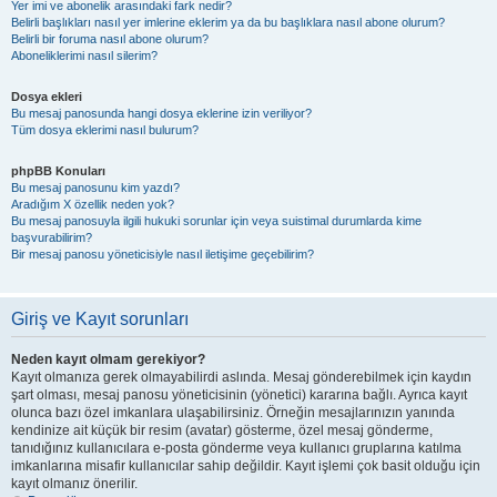
Yer imi ve abonelik arasındaki fark nedir?
Belirli başlıkları nasıl yer imlerine eklerim ya da bu başlıklara nasıl abone olurum?
Belirli bir foruma nasıl abone olurum?
Aboneliklerimi nasıl silerim?
Dosya ekleri
Bu mesaj panosunda hangi dosya eklerine izin veriliyor?
Tüm dosya eklerimi nasıl bulurum?
phpBB Konuları
Bu mesaj panosunu kim yazdı?
Aradığım X özellik neden yok?
Bu mesaj panosuyla ilgili hukuki sorunlar için veya suistimal durumlarda kime
başvurabilirim?
Bir mesaj panosu yöneticisiyle nasıl iletişime geçebilirim?
Giriş ve Kayıt sorunları
Neden kayıt olmam gerekiyor?
Kayıt olmanıza gerek olmayabilirdi aslında. Mesaj gönderebilmek için kaydın
şart olması, mesaj panosu yöneticisinin (yönetici) kararına bağlı. Ayrıca kayıt
olunca bazı özel imkanlara ulaşabilirsiniz. Örneğin mesajlarınızın yanında
kendinize ait küçük bir resim (avatar) gösterme, özel mesaj gönderme,
tanıdığınız kullanıcılara e-posta gönderme veya kullanıcı gruplarına katılma
imkanlarına misafir kullanıcılar sahip değildir. Kayıt işlemi çok basit olduğu için
kayıt olmanız önerilir.