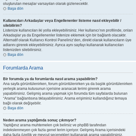
oluşturulan mesajlar varsayılan olarak gizlenecektir.
Başa dön
Kullanıcıları Arkadaşlar veya Engellenenler listeme nasıl ekleyebilir /
silebilirim?
Listenize kullanıcıları iki yolla ekleyebilirsiniz. Her kullanıcı’nın profilinde, onları
Arkadaşlar ya da Engellenenler listenize eklemek için bir bağlantı olacaktır.
Alternatif olarak Kullanıcı Kontrol Paneliniz’den, direkt olarak kullanıcıların üye
adlarını girerek ekleyebilirsiniz. Ayrıca aynı sayfayı kullanarak kullanıcıları
listenizden silebilirsiniz.
Başa dön
Forumlarda Arama
Bir forumda ya da forumlarda nasıl arama yapabilirim?
Ana sayfa görüntülenirken, forum görüntülenirken ya da başlık görüntülenirken
yerleşik arama kutusunun içerisine aranacak terimi girerek arama
yapabilirsiniz. Gelişmiş arama yapmak için forumda tüm sayfalarda bulunan
“Arama” bağlantısına tıklayabilirsiniz. Arama erişiminiz kullandığınız temaya
bağlı olarak değişebilir.
Başa dön
Neden arama yaptığımda sonuç çıkmıyor?
Yaptığınız arama muhtemelen çok belirsiz ve phpBB tarafından
indekslenmeyen çok fazla genel terim içeriyor. Gelişmiş Arama içerisindeki
daha fazla özellik ve mevcut seçenekleri kullanarak arama yapabilirsiniz.