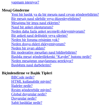
yapmam isteniyor?
Mesaj Gönderme
Yeni bir başlık ya da bir mesaja nasıl cevap gönderebilirim?
Bir mesajı nasıl silebilir veya düzenleyebilirim?
Mesajıma bir imza nasıl eklerim?
Nasıl bir anket oluştururum?
Neden daha fazla anket seçeneği ekleyemiyorum?
Bir anketi nasıl değiştirir veya silerim?
Neden bir foruma erişimim yok?
Neden dosya ekleri ekleyemiyorum?
Neden bir uyarı aldım?
Bir moderatöre mesajları nasıl bildirebilirim?
Başlığa mesaj gönderilirkenki “Kaydet” butonu nedir?
Neden mesajımın onaylanması gerekiyor?
Başlığımı nasıl darbelerim?
Biçimlendirme ve Başlık Tipleri
BBCode nedir?
HTML kullanabilir miyim?
İfadeler nedir?
Resim gönderebilir miyim?
Global duyurular nedir?
Duyurular nedir?
Sabit başlıklar nedir?