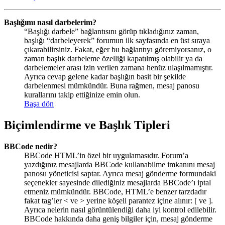
Başlığımı nasıl darbelerim?
“Başlığı darbele” bağlantısını görüp tıkladığınız zaman,
başlığı “darbeleyerek” forumun ilk sayfasında en üst sıraya
çıkarabilirsiniz. Fakat, eğer bu bağlantıyı göremiyorsanız, o
zaman başlık darbeleme özelliği kapatılmış olabilir ya da
darbelemeler arası izin verilen zamana henüz ulaşılmamıştır.
Ayrıca cevap gelene kadar başlığın basit bir şekilde
darbelenmesi mümkündür. Buna rağmen, mesaj panosu
kurallarını takip ettiğinize emin olun.
Başa dön
Biçimlendirme ve Başlık Tipleri
BBCode nedir?
BBCode HTML’in özel bir uygulamasıdır. Forum’a
yazdığınız mesajlarda BBCode kullanabilme imkanını mesaj
panosu yöneticisi saptar. Ayrıca mesaj gönderme formundaki
seçenekler sayesinde dilediğiniz mesajlarda BBCode’ı iptal
etmeniz mümkündür. BBCode, HTML’e benzer tarzdadır
fakat tag’ler < ve > yerine köşeli parantez içine alınır: [ ve ].
Ayrıca nelerin nasıl görüntülendiği daha iyi kontrol edilebilir.
BBCode hakkında daha geniş bilgiler için, mesaj gönderme