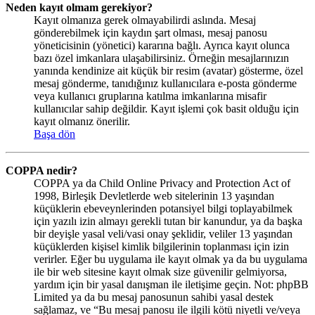
Neden kayıt olmam gerekiyor?
Kayıt olmanıza gerek olmayabilirdi aslında. Mesaj
gönderebilmek için kaydın şart olması, mesaj panosu
yöneticisinin (yönetici) kararına bağlı. Ayrıca kayıt olunca
bazı özel imkanlara ulaşabilirsiniz. Örneğin mesajlarınızın
yanında kendinize ait küçük bir resim (avatar) gösterme, özel
mesaj gönderme, tanıdığınız kullanıcılara e-posta gönderme
veya kullanıcı gruplarına katılma imkanlarına misafir
kullanıcılar sahip değildir. Kayıt işlemi çok basit olduğu için
kayıt olmanız önerilir.
Başa dön
COPPA nedir?
COPPA ya da Child Online Privacy and Protection Act of
1998, Birleşik Devletlerde web sitelerinin 13 yaşından
küçüklerin ebeveynlerinden potansiyel bilgi toplayabilmek
için yazılı izin almayı gerekli tutan bir kanundur, ya da başka
bir deyişle yasal veli/vasi onay şeklidir, veliler 13 yaşından
küçüklerden kişisel kimlik bilgilerinin toplanması için izin
verirler. Eğer bu uygulama ile kayıt olmak ya da bu uygulama
ile bir web sitesine kayıt olmak size güvenilir gelmiyorsa,
yardım için bir yasal danışman ile iletişime geçin. Not: phpBB
Limited ya da bu mesaj panosunun sahibi yasal destek
sağlamaz, ve “Bu mesaj panosu ile ilgili kötü niyetli ve/veya