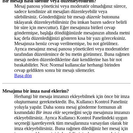
Bir mesajı nasıl silebilir veya düzenleyebilirim?
Mesaj panosu yöneticisi veya moderatör olmadığınız sürece,
sadece kendinize ait mesajları düzenleyebilir veya
silebilirsiniz. Gönderdiğiniz bir mesajı
düzenle
butonuna
tıklayarak düzenleyebilirsiniz (bu imkan bazen sadece belirli
bir süre için mevcuttur). Eğer mesajınıza birileri cevap
göndermişse, başlığa döndüğünüzde mesajınızın altında metni
kaç defa düzenlediğinizi gösteren kısa bir yazı göreceksiniz.
Mesajınıza henüz cevap verilmemişse, bu not görülmez.
Ayrıca mesajınız mesaj panosu yöneticileri veya moderatörler
tarafından düzenlenince de bu metin görünmez. Buna rağmen
mesajı neden düzenlediklerine dair kendilerine has bir not
bırakabilirler. Not: Normal kullanıcılar herhangi birinden
cevap geldikten sonra bir mesajı silemezler.
Başa dön
Mesajıma bir imza nasıl eklerim?
Herhangi bir mesaja imzanızı ekleyebilmek için önce bir imza
oluşturmanız gerekmektedir. Bu, Kullanıcı Kontrol Paneliniz
yoluyla yapılır. Daha sonra mesaj gönderme formunun alt
kısmındaki
Bir imza ekle
seçeneğini seçip mesajınıza imzanızı
ekleyebilirsiniz. Ayrıca Kullanıcı Kontrol Panelindeki uygun
seçeneği işaretleyerek tüm mesajlarınıza varsayılan olarak bir
imza ekleyebilirsiniz. Buna rağmen dilediğiniz her mesaj için