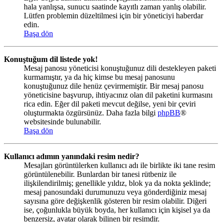
hala yanlışsa, sunucu saatinde kayıtlı zaman yanlış olabilir.
Lütfen problemin düzeltilmesi için bir yöneticiyi haberdar
edin.
Başa dön
Konuştuğum dil listede yok!
Mesaj panosu yöneticisi konuştuğunuz dili destekleyen paketi
kurmamıştır, ya da hiç kimse bu mesaj panosunu
konuştuğunuz dile henüz çevirmemiştir. Bir mesaj panosu
yöneticisine başvurup, ihtiyacınız olan dil paketini kurmasını
rica edin. Eğer dil paketi mevcut değilse, yeni bir çeviri
oluşturmakta özgürsünüz. Daha fazla bilgi
phpBB
®
websitesinde bulunabilir.
Başa dön
Kullanıcı adımın yanındaki resim nedir?
Mesajları görüntülerken kullanıcı adı ile birlikte iki tane resim
görüntülenebilir. Bunlardan bir tanesi rütbeniz ile
ilişkilendirilmiş; genellikle yıldız, blok ya da nokta şeklinde;
mesaj panosundaki durumunuzu veya gönderdiğiniz mesaj
sayısına göre değişkenlik gösteren bir resim olabilir. Diğeri
ise, çoğunlukla büyük boyda, her kullanıcı için kişisel ya da
benzersiz, avatar olarak bilinen bir resimdir.