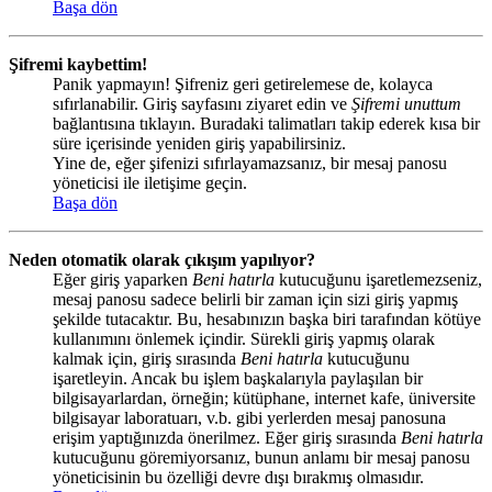
Başa dön
Şifremi kaybettim!
Panik yapmayın! Şifreniz geri getirelemese de, kolayca
sıfırlanabilir. Giriş sayfasını ziyaret edin ve
Şifremi unuttum
bağlantısına tıklayın. Buradaki talimatları takip ederek kısa bir
süre içerisinde yeniden giriş yapabilirsiniz.
Yine de, eğer şifenizi sıfırlayamazsanız, bir mesaj panosu
yöneticisi ile iletişime geçin.
Başa dön
Neden otomatik olarak çıkışım yapılıyor?
Eğer giriş yaparken
Beni hatırla
kutucuğunu işaretlemezseniz,
mesaj panosu sadece belirli bir zaman için sizi giriş yapmış
şekilde tutacaktır. Bu, hesabınızın başka biri tarafından kötüye
kullanımını önlemek içindir. Sürekli giriş yapmış olarak
kalmak için, giriş sırasında
Beni hatırla
kutucuğunu
işaretleyin. Ancak bu işlem başkalarıyla paylaşılan bir
bilgisayarlardan, örneğin; kütüphane, internet kafe, üniversite
bilgisayar laboratuarı, v.b. gibi yerlerden mesaj panosuna
erişim yaptığınızda önerilmez. Eğer giriş sırasında
Beni hatırla
kutucuğunu göremiyorsanız, bunun anlamı bir mesaj panosu
yöneticisinin bu özelliği devre dışı bırakmış olmasıdır.