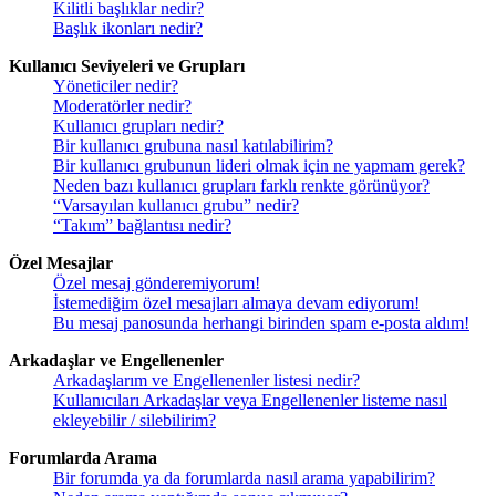
Kilitli başlıklar nedir?
Başlık ikonları nedir?
Kullanıcı Seviyeleri ve Grupları
Yöneticiler nedir?
Moderatörler nedir?
Kullanıcı grupları nedir?
Bir kullanıcı grubuna nasıl katılabilirim?
Bir kullanıcı grubunun lideri olmak için ne yapmam gerek?
Neden bazı kullanıcı grupları farklı renkte görünüyor?
“Varsayılan kullanıcı grubu” nedir?
“Takım” bağlantısı nedir?
Özel Mesajlar
Özel mesaj gönderemiyorum!
İstemediğim özel mesajları almaya devam ediyorum!
Bu mesaj panosunda herhangi birinden spam e-posta aldım!
Arkadaşlar ve Engellenenler
Arkadaşlarım ve Engellenenler listesi nedir?
Kullanıcıları Arkadaşlar veya Engellenenler listeme nasıl
ekleyebilir / silebilirim?
Forumlarda Arama
Bir forumda ya da forumlarda nasıl arama yapabilirim?