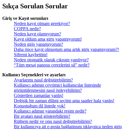
Sıkça Sorulan Sorular
Giriş ve Kayıt sorunları
Neden kayıt olmam gerekiyor?
COPPA nedir?
Neden kayıt olamıyorum?
Kayıt oldum ama giriş yapamıyorum!
Neden giriş yapamıyorum?
Daha önce kayıt olmuştum ama artık giriş yapamıyorum?!
Şifremi kaybettim!
Neden otomatik olarak çıkışım yapılıyor?
“Tüm mesaj panosu çerezlerini sil” nedir?
Kullanıcı Seçenekleri ve ayarları
Ayarlarımı nasıl değiştirebilirim?
Kullanıcı adımın çevrimiçi kullanıcılar listesinde
görüntülenmesini nasıl önleyebilirim?
Gösterilen zamanlar yanlış!
Değişik bir zaman dilimi seçtim ama saatler hala yanlış!
Konuştuğum dil listede yok!
Kullanıcı adımın yanındaki resim nedir?
Bir avatarı nasıl gösterebilirim?
Rütbem nedir ve onu nasıl değiştirebilirim?
Bir kullanıcıya ait e-posta bağlantısını tıklayınca neden giriş