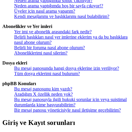
Neden arama yaptığımda sonuç çıkmıyor?
Neden arama yaptığımda boş bir sayfa çıkıyor!?
Üyeler için nasıl arama yaparım?
Kendi mesajlarımı ve başlıklarımı nasıl bulabilirim?
Abonelikler ve Yer imleri
Yer imi ve abonelik arasındaki fark nedir?
Belirli başlıkları nasıl yer imlerine eklerim ya da bu başlıklara
nasıl abone olurum?
Belirli bir foruma nasıl abone olurum?
Aboneliklerimi nasıl silerim?
Dosya ekleri
Bu mesaj panosunda hangi dosya eklerine izin veriliyor?
Tüm dosya eklerimi nasıl bulurum?
phpBB Konuları
Bu mesaj panosunu kim yazdı?
Aradığım X özellik neden yok?
Bu mesaj panosuyla ilgili hukuki sorunlar için veya suistimal
durumlarda kime başvurabilirim?
Bir mesaj panosu yöneticisiyle nasıl iletişime geçebilirim?
Giriş ve Kayıt sorunları