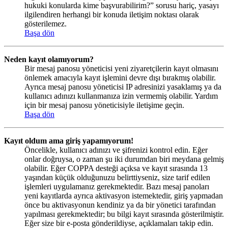
hukuki konularda kime başvurabilirim?” sorusu hariç, yasayı
ilgilendiren herhangi bir konuda iletişim noktası olarak
gösterilemez.
Başa dön
Neden kayıt olamıyorum?
Bir mesaj panosu yöneticisi yeni ziyaretçilerin kayıt olmasını
önlemek amacıyla kayıt işlemini devre dışı bırakmış olabilir.
Ayrıca mesaj panosu yöneticisi IP adresinizi yasaklamış ya da
kullanıcı adınızı kullanmanıza izin vermemiş olabilir. Yardım
için bir mesaj panosu yöneticisiyle iletişime geçin.
Başa dön
Kayıt oldum ama giriş yapamıyorum!
Öncelikle, kullanıcı adınızı ve şifrenizi kontrol edin. Eğer
onlar doğruysa, o zaman şu iki durumdan biri meydana gelmiş
olabilir. Eğer COPPA desteği açıksa ve kayıt sırasında 13
yaşından küçük olduğunuzu belirttiyseniz, size tarif edilen
işlemleri uygulamanız gerekmektedir. Bazı mesaj panoları
yeni kayıtlarda ayrıca aktivasyon istemektedir, giriş yapmadan
önce bu aktivasyonun kendiniz ya da bir yönetici tarafından
yapılması gerekmektedir; bu bilgi kayıt sırasında gösterilmiştir.
Eğer size bir e-posta gönderildiyse, açıklamaları takip edin.