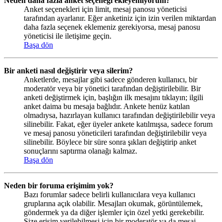
Neden daha fazla anket seçeneği ekleyemiyorum?
Anket seçenekleri için limit, mesaj panosu yöneticisi
tarafından ayarlanır. Eğer anketiniz için izin verilen miktardan
daha fazla seçenek eklemeniz gerekiyorsa, mesaj panosu
yöneticisi ile iletişime geçin.
Başa dön
Bir anketi nasıl değiştirir veya silerim?
Anketlerde, mesajlar gibi sadece gönderen kullanıcı, bir
moderatör veya bir yönetici tarafından değiştirilebilir. Bir
anketi değiştirmek için, başlığın ilk mesajını tıklayın; ilgili
anket daima bu mesaja bağlıdır. Ankete henüz katılan
olmadıysa, hazırlayan kullanıcı tarafından değiştirilebilir veya
silinebilir. Fakat, eğer üyeler ankete katılmışsa, sadece forum
ve mesaj panosu yöneticileri tarafından değiştirilebilir veya
silinebilir. Böylece bir süre sonra şıkları değiştirip anket
sonuçlarını saptırma olanağı kalmaz.
Başa dön
Neden bir foruma erişimim yok?
Bazı forumlar sadece belirli kullanıcılara veya kullanıcı
gruplarına açık olabilir. Mesajları okumak, görüntülemek,
göndermek ya da diğer işlemler için özel yetki gerekebilir.
Size erişim verilebilmesi için bir moderatör ya da mesaj