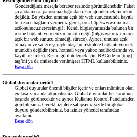
Resim gönderebilir miyim?
Gönderdiğiniz mesajla beraber resimde görüntülenebilir. Fakat
şu anda mesaj panosuna doğrudan resim göndermek mümkün
değildir. Bu yüzden umuma açık bir web sunucusunda kayıtlı
bir resme bağlantı vermeniz gerek, örn. http://www.umuma-
acik-sunucu.net/resim.gif . Kendi bilgisayarınızda bulunan bir
resme bağlantı vermeniz mümkün değil (bilgisayarınız umuma
açık bir web sunucu olmadığı sürece). Ayrıca, umuma açık
olmayan ve sadece şifreyle ulaşılan resimlere bağlantı vermek
mümkün değildir (örn. hotmail veya yahoo mailboxlarında vs.
kayıtlı resimler). Resim görüntülemek için, BBCode’ın [img]
tag’ini ya da (müsaade verilmişse) HTML kullanabilirsiniz.
Başa dön
Global duyurular nedir?
Global duyurular önemli bilgiler içerir ve onları mümkün olan
en kısa zamanda okumalısınız. Global duyurular her forumun
başında görünecektir ve ayrıca Kullanıcı Kontrol Panelinizden
görebilirsiniz. Gerekli izinlere sahipseniz sizde bir global
duyuru gönderebilirsiniz, bu izinler yönetici tarafından
ayarlanır.
Başa dön
Duyurular nedir?