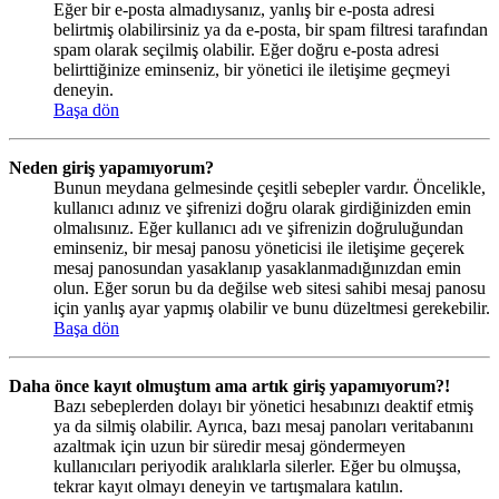
Eğer bir e-posta almadıysanız, yanlış bir e-posta adresi
belirtmiş olabilirsiniz ya da e-posta, bir spam filtresi tarafından
spam olarak seçilmiş olabilir. Eğer doğru e-posta adresi
belirttiğinize eminseniz, bir yönetici ile iletişime geçmeyi
deneyin.
Başa dön
Neden giriş yapamıyorum?
Bunun meydana gelmesinde çeşitli sebepler vardır. Öncelikle,
kullanıcı adınız ve şifrenizi doğru olarak girdiğinizden emin
olmalısınız. Eğer kullanıcı adı ve şifrenizin doğruluğundan
eminseniz, bir mesaj panosu yöneticisi ile iletişime geçerek
mesaj panosundan yasaklanıp yasaklanmadığınızdan emin
olun. Eğer sorun bu da değilse web sitesi sahibi mesaj panosu
için yanlış ayar yapmış olabilir ve bunu düzeltmesi gerekebilir.
Başa dön
Daha önce kayıt olmuştum ama artık giriş yapamıyorum?!
Bazı sebeplerden dolayı bir yönetici hesabınızı deaktif etmiş
ya da silmiş olabilir. Ayrıca, bazı mesaj panoları veritabanını
azaltmak için uzun bir süredir mesaj göndermeyen
kullanıcıları periyodik aralıklarla silerler. Eğer bu olmuşsa,
tekrar kayıt olmayı deneyin ve tartışmalara katılın.