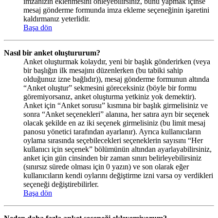
imzanızın eklenmesini önleyebilirsiniz, bunu yapmak içinse
mesaj gönderme formunda imza ekleme seçeneğinin işaretini
kaldırmanız yeterlidir.
Başa dön
Nasıl bir anket oluştururum?
Anket oluşturmak kolaydır, yeni bir başlık gönderirken (veya
bir başlığın ilk mesajını düzenlerken (bu tabiki sahip
olduğunuz izne bağlıdır)), mesaj gönderme formunun altında
“Anket oluştur” sekmesini göreceksiniz (böyle bir formu
göremiyorsanız, anket oluşturma yetkiniz yok demektir).
Anket için “Anket sorusu” kısmına bir başlık girmelisiniz ve
sonra “Anket seçenekleri” alanına, her satıra ayrı bir seçenek
olacak şekilde en az iki seçenek girmelisiniz (bu limit mesaj
panosu yönetici tarafından ayarlanır). Ayrıca kullanıcıların
oylama sırasında seçebilecekleri seçeneklerin sayısını “Her
kullanıcı için seçenek” bölümünün altından ayarlayabilirsiniz,
anket için gün cinsinden bir zaman sınırı belirleyebilirsiniz
(sınırsız sürede olması için 0 yazın) ve son olarak eğer
kullanıcıların kendi oylarını değiştirme izni varsa oy verdikleri
seçeneği değiştirebilirler.
Başa dön