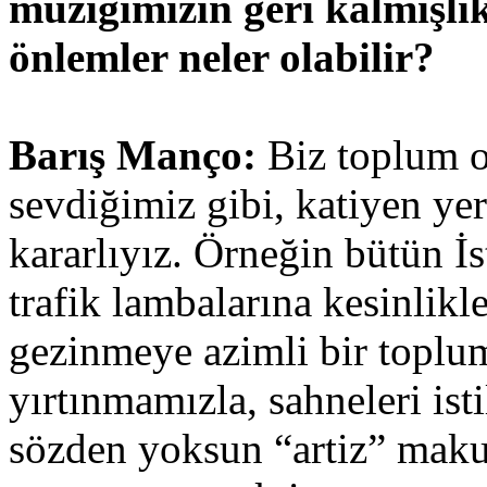
müziğimizin geri kalmışlı
önlemler neler olabilir?
Barış Manço:
Biz toplum o
sevdiğimiz gibi, katiyen y
kararlıyız. Örneğin bütün İ
trafik lambalarına kesinlikl
gezinmeye azimli bir toplum
yırtınmamızla, sahneleri ist
sözden yoksun “artiz” maku