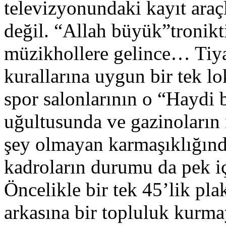
televizyonundaki kayıt araçl
değil. “Allah büyük”tronikti
müzikhollere gelince… Tiyat
kurallarına uygun bir tek l
spor salonlarının o “Haydi 
uğultusunda ve gazinoların 
şey olmayan karmaşıklığında
kadroların durumu da pek iç
Öncelikle bir tek 45’lik pla
arkasına bir topluluk kurm