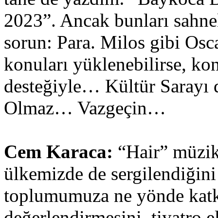
2023”. Ancak bunları sahn
sorun: Para. Milos gibi Osc
konuları yüklenebilirse, ko
desteğiyle… Kültür Sarayı 
Olmaz… Vazgeçin…
Cem Karaca:
“Hair” müzika
ülkemizde de sergilendiğin
toplumumuza ne yönde kat
değerlendirmesini, tiyatro e