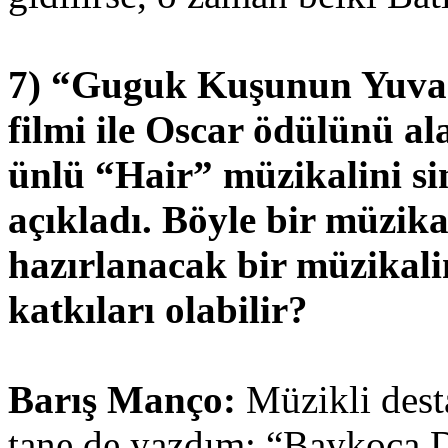
7) “Guguk Kuşunun Yuvası
filmi ile Oscar ödülünü a
ünlü “Hair” müzikalini s
açıkladı. Böyle bir müzi
hazırlanacak bir müzikal
katkıları olabilir?
Barış Manço:
Müzikli dest
tane de yazdım: “Baykoca D