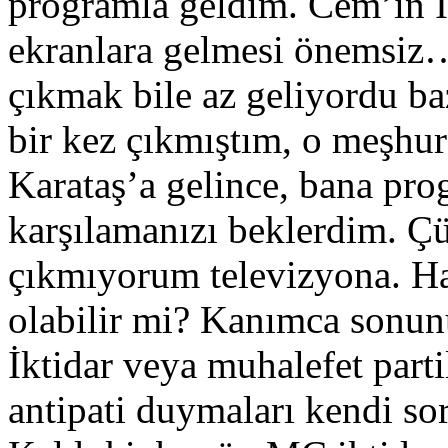
programla geldim. Cem’in 
ekranlara gelmesi önemsiz…
çıkmak bile az geliyordu ba
bir kez çıkmıştım, o meşhu
Karataş’a gelince, bana pro
karşılamanızı beklerdim. Çü
çıkmıyorum televizyona. Ha,
olabilir mi? Kanımca sonu
İktidar veya muhalefet parti
antipati duymaları kendi so