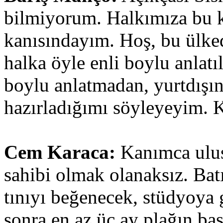
bilmiyorum. Halkımıza bu k
kanısındayım. Hoş, bu ülke
halka öyle enli boylu anlatı
boylu anlatmadan, yurtdışın
hazırladığımı söyleyeyim. 
Cem Karaca:
Kanımca ulusl
sahibi olmak olanaksız. Bat
tınıyı beğenecek, stüdyoya 
sonra en az üç ay plağın bas