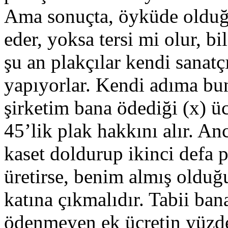
Ama sonuçta, öyküde olduğu 
eder, yoksa tersi mi olur, 
şu an plakçılar kendi sanatçı
yapıyorlar. Kendi adıma b
şirketim bana ödediği (x) üc
45’lik plak hakkını alır. An
kaset doldurup ikinci defa p
üretirse, benim almış olduğu
katına çıkmalıdır. Tabii ba
ödenmeyen ek ücretin yüzde