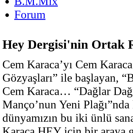
B.M.Mix
Forum
Hey Dergisi'nin Ortak 
Cem Karaca’yı Cem Karaca
Gözyaşları” ile başlayan, “B
Cem Karaca… “Dağlar Dağlar
Manço’nun Yeni Plağı”nda 
dünyamızın bu iki ünlü san
Karaca HEY için bir araya g