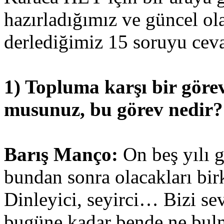
hazırladığımız ve güncel ol
derlediğimiz 15 soruyu ceva
1) Topluma karşı bir gör
musunuz, bu görev nedir?
Barış Manço:
On beş yılı g
bundan sonra olacakları bir
Dinleyici, seyirci… Bizi se
bugüne kadar bende ne bul